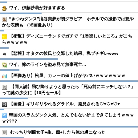
ワイ、伊藤沙莉が好きすぎる
“きつねダンス”滝谷美夢が初グラビア ホテルでの撮影では艶や
かな表情も （※画像あり）
【衝撃】ディズニーランドでガチで『1番楽しいところ』がこち
らｗｗｗｗｗ
【悲報】オタクの彼氏と交際した結果、私ブチギレwww
ワイ、嫁のラインを盗み見て無事死亡...
【画像あり】松屋、カレーの値上げがヤバいｗｗｗｗｗｗｗ
【同人誌】飛び降りようと思ったら「死ぬ前にエッチしない？」
って謎の少女に【10円セール】
【画像】ギリギリやれるグラドル、発見される♡♥♡♥♡♥
韓国のスラムダンク人気、とんでもない所まできてしまうｗｗｗ
ｗ????
むっちり制服女子●︎生、痴●︎したら俺の虜になった