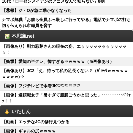
10代「ローゼンメイデンのアニメなんて知らない」8割
【悲報】ジ・Oが急に動かなくなった
ナマポ無職「お前ら全員ぶっ殺しに行ってやる」電話でナマポの打ち
切り伝えられ市職員を脅す
不思議.net
【画像あり】剛力彩芽さんの現在の姿、エッッッッッッッッッッッ
ッ！
【衝撃】愛知の半グレ、怖すぎる⇒ｗｗｗｗ（※画像あり）
【画像あり】JC2「え、待って私の足長くない？（ﾊﾟｼｬﾘｗｗｗｗｗ
ｗｗｗｗ)⇒
【画像】フジテレビで水着JK♡♡♡♡♡♡
【画像】道頓堀女子「暑すぎて服脱ごうかと思った」･･････････ﾊﾟｼｬ
ｯ！！
いたしん
【動画】エッチなJCの修行見つかる
【画像】ギャルの尻ｗｗｗｗ