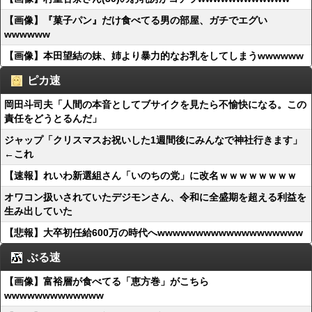
【画像】『菓子パン』だけ食べてる男の部屋、ガチでエグい
wwwwww
【画像】本田望結の妹、姉より暴力的なお乳をしてしまうwwwwww
ピカ速
岡田斗司夫「人間の本音としてブサイクを見たら不愉快になる。この
責任をどうとるんだ」
ジャップ「クリスマスお祝いした1週間後にみんなで神社行きます」
←これ
【速報】れいわ新選組さん「いのちの党」に改名ｗｗｗｗｗｗｗｗ
オワコン扱いされていたデジモンさん、令和に全盛期を超える利益を
生み出していた
【悲報】大卒初任給600万の時代へwwwwwwwwwwwwwwwwwww
ぶる速
【画像】富裕層が食べてる「恵方巻」がこちら
wwwwwwwwwwwww