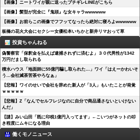
【画像】ニートワイが親に送ったブチギレLINEがこちら
【画像】髪型が完全に『鬼頭』な女キャラwwwwww
【画像】お前らこの画像でフフッてなったら絶対に寝ろよwwwwww
板橋の花火大会にセクシー女優松本いちかと新井リマおって草
投資ちゃんねる
偽警察官「保釈金を払えば逮捕されずに済むよ」３０代男性が1342
万円だまし取られる
積水ハウス「地面師に55億円騙し取られた…」ワイ「はえーかわいそ
う…会社滅茶苦茶やろなぁ」
【悲報】ワイのせいで会社を辞めた新人が「3人」もいたことが発覚
ｗｗｗｗｗ
【悲報】Z「なんでセルフレジなのに自分で商品通さないといけない
んだ」
【謎】みい山田「既に印税1億円入ってます」←こいつがネットの叩
き程度にムキになる理由
働くモノニュース