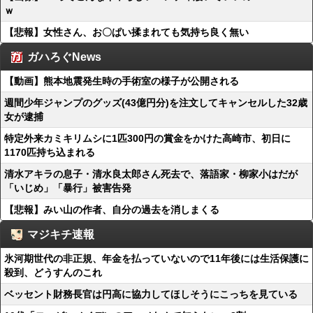
ｗ
【悲報】女性さん、お〇ぱい揉まれても気持ち良く無い
ガハろぐNews
【動画】熊本地震発生時の手術室の様子が公開される
週間少年ジャンプのグッズ(43億円分)を注文してキャンセルした32歳
女が逮捕
特定外来カミキリムシに1匹300円の賞金をかけた高崎市、初日に
1170匹持ち込まれる
清水アキラの息子・清水良太郎さん死去で、落語家・柳家小はだが
「いじめ」「暴行」被害告発
【悲報】みい山の作者、自分の過去を消しまくる
マジキチ速報
氷河期世代の非正規、年金を払っていないので11年後には生活保護に
殺到、どうすんのこれ
ベッセント財務長官は円高に協力してほしそうにこっちを見ている