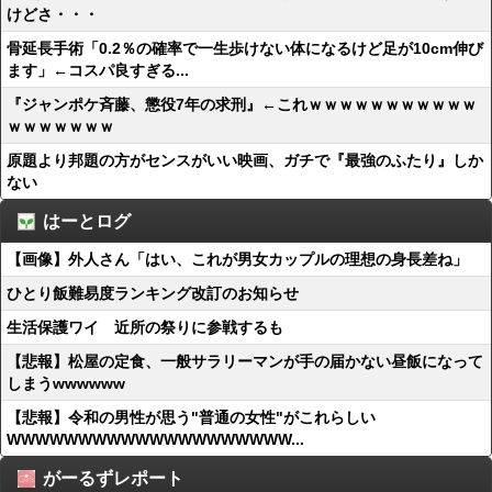
けどさ・・・
骨延長手術「0.2％の確率で一生歩けない体になるけど足が10cm伸び
ます」←コスパ良すぎる...
『ジャンポケ斉藤、懲役7年の求刑』←これｗｗｗｗｗｗｗｗｗｗｗ
ｗｗｗｗｗｗｗ
原題より邦題の方がセンスがいい映画、ガチで『最強のふたり』しか
ない
はーとログ
【画像】外人さん「はい、これが男女カップルの理想の身長差ね」
ひとり飯難易度ランキング改訂のお知らせ
生活保護ワイ 近所の祭りに参戦するも
【悲報】松屋の定食、一般サラリーマンが手の届かない昼飯になって
しまうwwwwww
【悲報】令和の男性が思う"普通の女性"がこれらしい
WWWWWWWWWWWWWWWWWWWW...
がーるずレポート