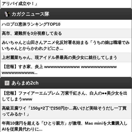
アリバイ成立や！」
カガクニュース隊
ハロプロ恵体ランキングTOP10
高市、避難所を3分視察して去る
みいちゃんと山田さんアニメ化反対署名始まる「うちの娘は職場でみ
いちゃんとからかわれクビにさ...
上村麗菜ちゃん、現アイドル界最高の美少女に就任してしまう
【悲報】すき家、炎上 wwwwwwwwwww wwwwwwwwwww
wwwwwwwwww...
あらまめ2ch
【悲報】ファイアーエムブレム 万紫千紅さん、白人の●●美少女を出
してしまうwww
高級豆腐ワイ「150g×2丁で250円か…高いけど美味そうだし一丁買
ってみるか！」
年商10億円を超える「ひとり親方」が激増、Mac miniを大量購入し
AIを従業員代わりに...