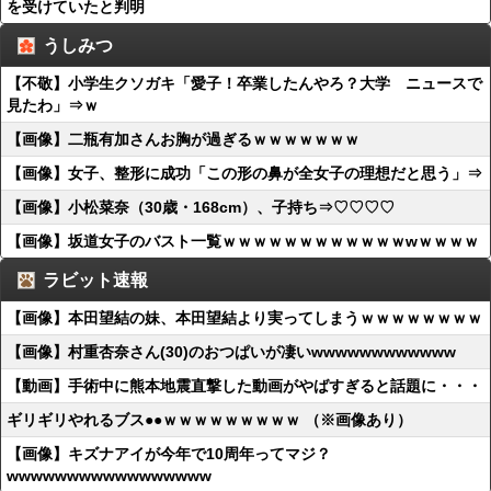
を受けていたと判明
うしみつ
【不敬】小学生クソガキ「愛子！卒業したんやろ？大学 ニュースで
見たわ」⇒ｗ
【画像】二瓶有加さんお胸が過ぎるｗｗｗｗｗｗｗ
【画像】女子、整形に成功「この形の鼻が全女子の理想だと思う」⇒
【画像】小松菜奈（30歳・168cm）、子持ち⇒♡♡♡♡
【画像】坂道女子のバスト一覧ｗｗｗｗｗｗｗｗｗｗｗｗwｗｗｗｗ
ラビット速報
【画像】本田望結の妹、本田望結より実ってしまうｗｗｗｗｗｗｗｗ
【画像】村重杏奈さん(30)のおつぱいが凄いwwwwwwwwwwww
【動画】手術中に熊本地震直撃した動画がやばすぎると話題に・・・
ギリギリやれるブス●●ｗｗｗｗｗｗｗｗｗ （※画像あり）
【画像】キズナアイが今年で10周年ってマジ？
wwwwwwwwwwwwwwwww