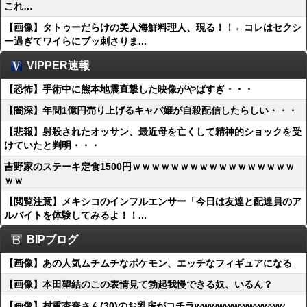
これ…
【画像】タトゥーだらけの美人海鮮料理人、現る！！←コレはセクシ
ー過ぎてワイらにブッ刺さりま...
VIPPER速報
【恐怖】手術中に熊本地震直撃した映像がやばすぎ・・・
【闇深】年間1億円売り上げるキャバ嬢が自殺配信したらしい・・・
【悲報】射殺されたオッサン、最近母を亡くして精神的ショックを受
けていたと判明・・・
吉野家のステーキ定食1500円ｗｗｗｗｗｗｗｗｗｗｗｗｗｗｗｗｗ
ｗｗ
【閲覧注意】メキシコのインフルエンサー「今日は友達と配達員のア
ルバイトを体験してみるよ！！...
BIPブログ
【画像】あの人気ムチムチなポケモン、エッチなフィギュアになる
【画像】本田望結のこの表情見て勃起我慢できる奴、いるん？
【画像】村重杏奈さん(30)のお乳房がコチラwwwwwwwwwwww