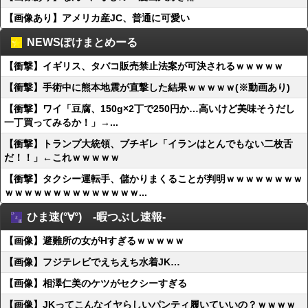
【画像あり】アメリカ産JC、普通に可愛い
NEWSぽけまとめーる
【衝撃】イギリス、タバコ販売禁止法案が可決されるｗｗｗｗｗ
【衝撃】手術中に熊本地震が直撃した結果ｗｗｗｗｗ(※動画あり)
【衝撃】ワイ「豆腐、150g×2丁で250円か…高いけど美味そうだし
一丁買ってみるか！」→...
【衝撃】トランプ大統領、ブチギレ「イランはとんでもない二枚舌
だ！！」←これｗｗｗｗｗ
【衝撃】タクシー運転手、儲かりまくることが判明ｗｗｗｗｗｗｗｗ
ｗｗｗｗｗｗｗｗｗｗｗｗｗｗ...
ひま速(°∀°) -暇つぶし速報-
【画像】避難所の女がHすぎるｗｗｗｗｗ
【画像】フジテレビでえちえち水着JK…
【画像】相澤仁美のケツがセクシーすぎる
【画像】JKってこんなイヤらしいパンティ履いていいの？ｗｗｗｗ