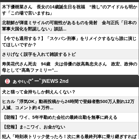
木下優樹菜さん 長女の14歳誕生日を祝福 “推し”のアイドルも明か
す「この場で言いますね」
北朝鮮が弾道ミサイルの可能性があるものを発射 金与正氏「日本の
軍事大国化を黙認しない」談話...
【今でも通用する？】「スケバン刑事」をリメイクするなら誰に演じ
てほしいですか？
さりげなく誤字を入れて雑談するトピ
寿美花代さん死去 94歳 夫は俳優の故高島忠夫さん 政宏、政伸の
母として“高島ファミリー”...
ぁゃιぃ(*ﾟーﾟ)NEWS 2nd
犬と猫って金持ちしか飼えんくない？
ヒカル「浮気OK」動画投稿から24時間で登録者数500万人割れ12万
人減、コメント約４万件...
【朗報】ワイ、5年半勤めた会社の最終出勤を無事に終える
【悲報】ま○こワイ、お金がない
犯人「時刻表トリック使ったろ！次に来る最終列車に乗り継ぎすれば