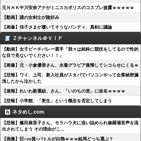
元ＮＨＫ中川安奈アナがミニスカポリスのコスプレ披露ｗｗｗｗｗ
【動画】謎の女剣士が陰好み
【画像】佳子さまが履いてそうなパンティ、真剣に議論
Ｚチャンネル＠ＶＩＰ
【動画】女子ビーチバレー選手「我々は純粋に競技をしてるので性的
な目で見ないでください！！」
【画像】元・小倉優香さん、水着グラビア復帰してシコらせにくるｗ
【悲報】ワイ、上司、新入社員がスタバでパソコンやって企業秘密漏
洩したから泣かした
【速報】れいわ新選組、さん、「いのちの党」に改名ｗｗｗｗ
【悲報】小学館、「更生」という概念を否定してしまう
ネタめし.com
【悲報】篠田麻里子さん、モラハラ夫に追い詰められ修羅場音声を流
出されてしまう その理由がこ...
【画像】巨○vs貧○バトルが白熱ｗｗｗ結局どっち選ぶ？