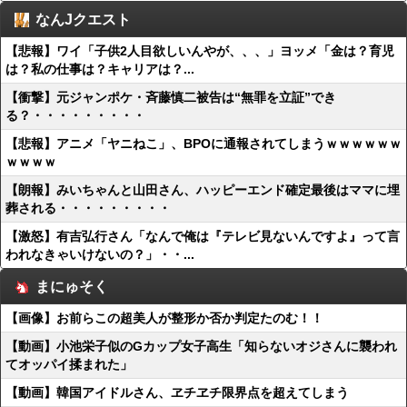
なんJクエスト
【悲報】ワイ「子供2人目欲しいんやが、、、」ヨッメ「金は？育児
は？私の仕事は？キャリアは？...
【衝撃】元ジャンポケ・斉藤慎二被告は“無罪を立証”でき
る？・・・・・・・・・
【悲報】アニメ「ヤニねこ」、BPOに通報されてしまうｗｗｗｗｗｗ
ｗｗｗｗ
【朗報】みいちゃんと山田さん、ハッピーエンド確定最後はママに埋
葬される・・・・・・・・・
【激怒】有吉弘行さん「なんで俺は『テレビ見ないんですよ』って言
われなきゃいけないの？」・・...
まにゅそく
【画像】お前らこの超美人が整形か否か判定たのむ！！
【動画】小池栄子似のGカップ女子高生「知らないオジさんに襲われ
てオッパイ揉まれた」
【動画】韓国アイドルさん、ヱチヱチ限界点を超えてしまう