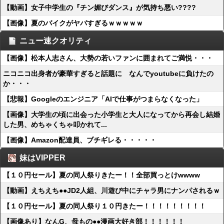
【動画】女子中学生の『チン媚びダンス』が気持ち悪い????
【画像】夏のバイクがヤバすぎるｗｗｗｗｗ
ニュー速クオリティ
【画像】松本人志さん、大勢の若いファンに囲まれてご満悦・・・
ニコニコ出身者が豪華すぎると話題に なんでyoutubeに負けたの
か・・・
【悲報】Googleのエンジニア「AIで仕事がつまらなくなった」
【画像】大学生の頃に出会った小学生と大人になってから再会し結婚
した男、めちゃくちゃ叩かれて...
【画像】Amazon配達員、ブチギレる・・・・・
妹はVIPPER
【１０円セール】夏の同人祭りきたー！！全部買っとけwwww
【動画】えちえち●●JD2人組、川遊び中にチャラ男にナンパされるｗ
【１０円セール】夏の同人祭り１０円きたー！！！！！！！！！
【画像あり】なんG、母もの●●漫画大好き部！！！！！！