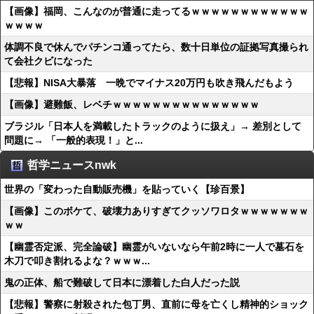
【画像】福岡、こんなのが普通に走ってるｗｗｗｗｗｗｗｗｗｗｗｗ
ｗｗｗｗ
体調不良で休んでパチンコ通ってたら、数十日単位の証拠写真撮られ
て会社クビになった
【悲報】NISA大暴落 一晩でマイナス20万円も吹き飛んだもよう
【画像】避難飯、レベチｗｗｗｗｗｗｗｗｗｗｗｗｗｗｗ
ブラジル「日本人を満載したトラックのように扱え」→ 差別として
問題に→ 「一般的表現！」と...
哲学ニュースnwk
世界の「変わった自動販売機」を貼っていく【珍百景】
【画像】このボケて、破壊力ありすぎてクッソワロタｗｗｗｗｗｗｗ
ｗｗ
【幽霊否定派、完全論破】幽霊がいないなら午前2時に一人で墓石を
木刀で叩き割れるよな？ｗｗｗ...
鬼の正体、船で難破して日本に漂着した白人だった説
【悲報】警察に射殺された包丁男、直前に母を亡くし精神的ショック