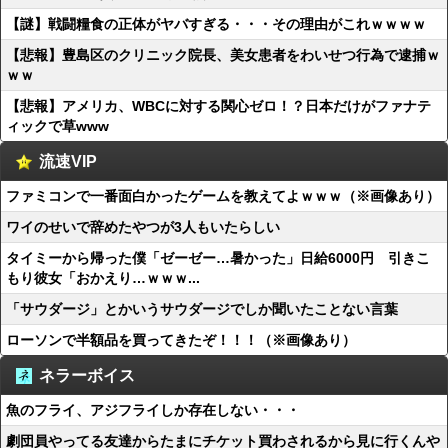
【謎】戦闘糧食の正体がヤバすぎる・・・その理由がこれｗｗｗｗ
【悲報】豊島区のクリニック院長、美女患者をわいせつ行為で逮捕ｗ
ｗｗ
【悲報】アメリカ、WBCに対する関心ゼロ！？日本だけがファナテ
ィックで草www
流速VIP
ファミコンで一番面白かったゲームを教えてよｗｗｗ（※画像あり）
ワイのせいで辞めたやつが3人もいたらしい
タイミーから帰った僕「ゼーゼー…暑かった」日給6000円 引きこ
もり彼女「おかえり…ｗｗｗ...
「サウダージ」とかいうサウダージでしか聞いたことない言葉
ローソンで半額品を買ってきたぞ！！！（※画像あり）
ネラーボイス
魚のフライ、アジフライしか存在しない・・・
劇団員やってる友達からたまにチケット買わされるから見に行くんや