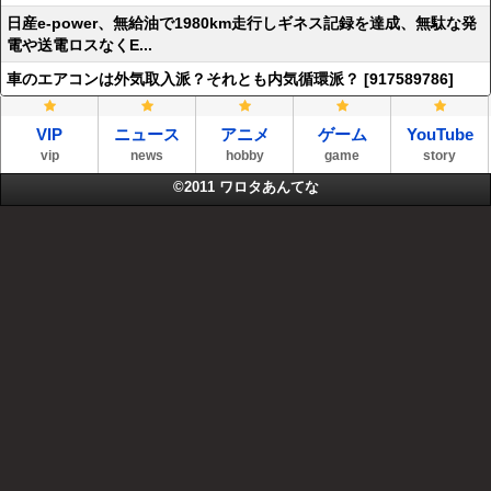
日産e-power、無給油で1980km走行しギネス記録を達成、無駄な発
電や送電ロスなくE...
車のエアコンは外気取入派？それとも内気循環派？ [917589786]
VIP
ニュース
アニメ
ゲーム
YouTube
vip
news
hobby
game
story
©2011
ワロタあんてな