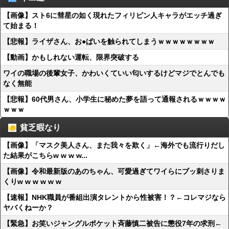
【画像】スト6に彗星の如く現れたフィリピン人キャラがエッチ過ぎ
て始まる！
【悲報】ライザさん、お●ぱいを触られてしまうｗｗｗｗｗｗｗｗ
【動画】かもしれない運転、限界突破する
ワイの職場の後輩女子、かわいくていい匂いするけどマジでとんでも
なく無能
【悲報】60代男さん、小学生に秘めた夢を語って通報されるｗｗｗｗ
ｗｗｗ
貧乏暇なり
【画像】「マスク美人さん、また我々を欺く」←海外でも流行りだし
た結果がこちらw w w w...
【画像】令和最新版のあのちゃん、可愛過ぎてワイらにブッ刺さりま
くりw w w w w w
【速報】NHK職員が番組出演タレントから性被害！？←コレマジなら
ヤバくねーか？
【緊急】お笑いジャングルポケット斉藤慎二被告に懲役7年の求刑←