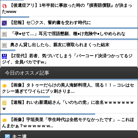
【後遺症アリ】1年半前に事故った時の『損害賠償額』が決まっ
たwww
【悲報】セ〇クス、誓約書を交わす時代に
「孕●︎せて…」耳元で淫語懇願、種●︎け危険中●︎しやめられな
奥さん貸し出したら、親友に寝取られまくった結末
【Z世代】若者、気づいてしまう「バーコード決済つかってるジ
ジイ、全員バカですw」
今日のオススメ記事
【画像】タトゥーだらけの美人海鮮料理人、現る！！←コレはセ
クシー過ぎてワイらにブッ刺さりま...
【速報】れいわ新選組さん「いのちの党」に改名ｗｗｗｗｗｗｗ
ｗ
【画像】宇垣美里「学生時代は全然モテなかったです」←これほ
んまかぁ？w w w w w w...
キニ速