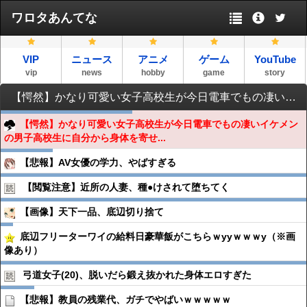
ワロタあんてな
VIP
ニュース
アニメ
ゲーム
YouTube
vip
news
hobby
game
story
【愕然】かなり可愛い女子高校生が今日電車でもの凄いイケメンの男子高校生に自分から身体を寄せた結果……
【愕然】かなり可愛い女子高校生が今日電車でもの凄いイケメン
の男子高校生に自分から身体を寄せ...
【悲報】AV女優の学力、やばすぎる
【閲覧注意】近所の人妻、種●︎けされて堕ちてく
【画像】天下一品、底辺切り捨て
底辺フリーターワイの給料日豪華飯がこちらｗyyｗｗｗy（※画
像あり）
弓道女子(20)、脱いだら鍛え抜かれた身体エロすぎた
【悲報】教員の残業代、ガチでやばいｗｗｗｗｗ