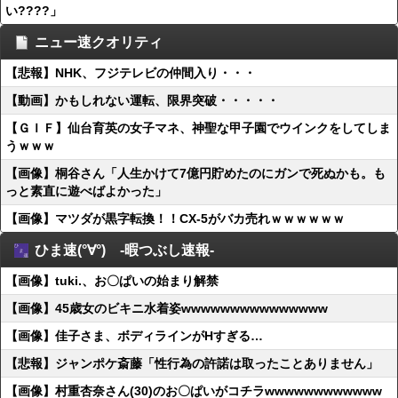
い????」
ニュー速クオリティ
【悲報】NHK、フジテレビの仲間入り・・・
【動画】かもしれない運転、限界突破・・・・・
【ＧＩＦ】仙台育英の女子マネ、神聖な甲子園でウインクをしてしま
うｗｗｗ
【画像】桐谷さん「人生かけて7億円貯めたのにガンで死ぬかも。も
っと素直に遊べばよかった」
【画像】マツダが黒字転換！！CX-5がバカ売れｗｗｗｗｗｗ
ひま速(°∀°) -暇つぶし速報-
【画像】tuki.、お〇ぱいの始まり解禁
【画像】45歳女のビキニ水着姿wwwwwwwwwwwwwww
【画像】佳子さま、ボディラインがHすぎる…
【悲報】ジャンポケ斎藤「性行為の許諾は取ったことありません」
【画像】村重杏奈さん(30)のお〇ぱいがコチラwwwwwwwwwwww