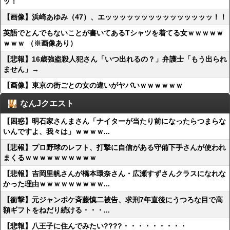
ッ！
【画像】浜崎あゆみ（47）、エッッッッッッッッッッッッッッッ！！
英語でとんでもないことが書いてあるTシャツを着てる女ｗｗｗｗｗ
ｗｗｗ （※画像あり）
【悲報】16歳強盗殺人犯さん「いつ出れるの？」弁護士「もう出られ
ません」→
【画像】東京の街ごとの女の違いがヤバいｗｗｗｗｗｗ
なんJクエスト
【困惑】明石家さんまさん「ナイターが当たり前になったらつまらな
いんですよ、我々は」ｗｗｗｗ...
【悲報】プロ野球のレフト、打撃に自信がある守備下手さんが使われ
まくるｗｗｗｗｗｗｗｗｗｗ
【悲報】吉岡里帆さんが橋本環奈さん・広瀬すずさんクラスになれな
かった理由ｗｗｗｗｗｗｗｗｗ...
【衝撃】元ジャンポケ斉藤慎二被告、求刑7年直後にうつろな目で高
額ギフトをねだり続ける・・・...
【悲報】八王子に住んでみたい????・・・・・・・・・