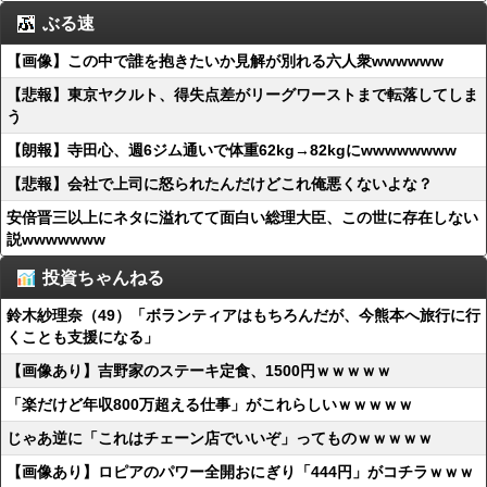
ぶる速
【画像】この中で誰を抱きたいか見解が別れる六人衆wwwwww
【悲報】東京ヤクルト、得失点差がリーグワーストまで転落してしま
う
【朗報】寺田心、週6ジム通いで体重62kg→82kgにwwwwwwww
【悲報】会社で上司に怒られたんだけどこれ俺悪くないよな？
安倍晋三以上にネタに溢れてて面白い総理大臣、この世に存在しない
説wwwwwww
投資ちゃんねる
鈴木紗理奈（49）「ボランティアはもちろんだが、今熊本へ旅行に行
くことも支援になる」
【画像あり】吉野家のステーキ定食、1500円ｗｗｗｗｗ
「楽だけど年収800万超える仕事」がこれらしいｗｗｗｗｗ
じゃあ逆に「これはチェーン店でいいぞ」ってものｗｗｗｗｗ
【画像あり】ロピアのパワー全開おにぎり「444円」がコチラｗｗｗ