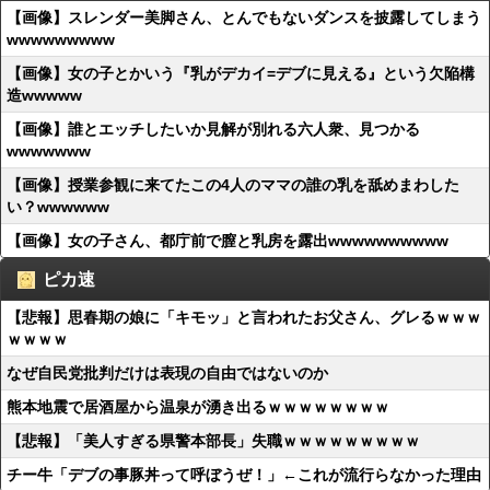
【画像】スレンダー美脚さん、とんでもないダンスを披露してしまう
wwwwwwwww
【画像】女の子とかいう『乳がデカイ=デブに見える』という欠陥構
造wwwww
【画像】誰とエッチしたいか見解が別れる六人衆、見つかる
wwwwwww
【画像】授業参観に来てたこの4人のママの誰の乳を舐めまわした
い？wwwwww
【画像】女の子さん、都庁前で膣と乳房を露出wwwwwwwwww
ピカ速
【悲報】思春期の娘に「キモッ」と言われたお父さん、グレるｗｗｗ
ｗｗｗｗ
なぜ自民党批判だけは表現の自由ではないのか
熊本地震で居酒屋から温泉が湧き出るｗｗｗｗｗｗｗｗ
【悲報】「美人すぎる県警本部長」失職ｗｗｗｗｗｗｗｗｗ
チー牛「デブの事豚丼って呼ぼうぜ！」←これが流行らなかった理由