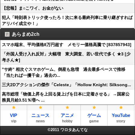
【悲報】ま○こワイ、お金がない
犯人「時刻表トリック使ったろ！次に来る最終列車に乗り継ぎすれば
アリバイ成立や！」
あらまめ2ch
スマホ端末、平均価格8万円超す メモリー価格高騰で [837857943]
「外国人受け入れ反対」大幅増 東大調査、若い世代で多く ★3 [少
考さん★]
”サ終” 相次ぐスマホゲーム、倒産も急増 過去最多ペースで推移
「当たれば一攫千金」過去の...
三大2Dアクションの傑作「Celeste」「Hollow Knight: Silksong...
高市総理「物価上昇を上回る賃上げを日本に定着させる」 →国家公
務員月給3.51％増へ ...
VIP
ニュース
アニメ
ゲーム
YouTube
vip
news
hobby
game
story
©2011
ワロタあんてな