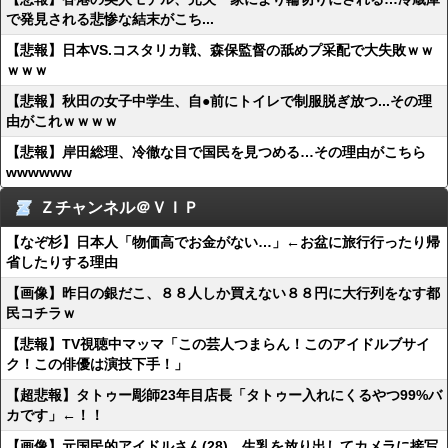
で発見される悲惨な結末がこち...
【悲報】日本VS.コスタリカ戦、森保監督の舐めプ采配で大失敗ｗｗ
ｗｗｗ
【悲報】秋田の女子中学生、自●前にトイレで制服脱ぎ放つ...その理
由がこれｗｗｗｗ
【悲報】岸田総理、冷徹な目で国民を見つめる…その理由がこちら
wwwwww
Ｚチャンネル＠ＶＩＰ
【なぞ杉】日本人「物価高でお金がない…」←お盆に旅行行ったり帰
省したりする理由
【画像】昨日の銀だこ、８８人しか買えない８８円に大行列をなす都
民コチラｗ
【悲報】TV視聴中マッマ「この芸人つまらん！このアイドルブサイ
ク！この俳優は演技下手！」
【超悲報】タトゥー彫師23年目店長「タトゥー入れにくるやつ99%バ
カです」←！！
【画像】元国民的アイドルさん(28)、生乳を放り出してカメラに接写