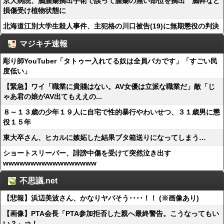
京大病院、脳腫瘍摘出手術で誤って腫瘍の無い部位を摘出 脳幹など
損傷受け植物状態に
北海道江別大学生殺人事件、主犯格の川口被告(19)に無期懲役の判決
マジキチ速報
彫り師YouTuber「タトゥー入れてる奴は全員バカです」「すごい民
度低い」
【緊急】ワイ「職業に貴賤はない。AV女優は立派な職業だ」敵「じ
ゃあ君の娘がAV出てもええの...
８～１３歳の少年１９人に自宅で性的暴行やわいせつ、３１歳男に懲
役１５年
東大卒さん、ヒカルに嫉妬した結果ブタ箱送りになってしまう…
ショートスリーパー、誹謗中傷を受けて突然泣き出す
wwwwwwwwwwwwwwwww
不思議.net
【悲報】浜辺美波さん、かなりヤバそう････！！ (※画像あり)
【画像】PTA会長「PTA参加拒否した親へ最終警告。こうなってもい
い？」⇒！