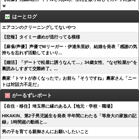
ｗ
はーとログ
エアコンのクリーニングしてないやつ
【悲報】タイミー虐めが流行ってる模様
【麻雀/声優】声優でMリーガー・伊達朱里紗、結婚を発表「感謝の気
持ちを忘れず活動してまいり...
【婚活】「デートで松屋に誘うなんて…」34歳女性、“なぜ松屋か”を
裏読みしすぎて交際終了。...
農家「トマトが赤くなったで」お前ら「そうですね」農家さん「ニー
トは対話力不足だ」
がーるずレポート
【在住・移住】埼玉県に縁のある人【地元・学校・職場】
HIKAKIN、第2子男児誕生を発表 半年間にわたる「等身大の家族の記
録」1時間超の動画と...
男の子を育てる親御さんにお願いしたいこと