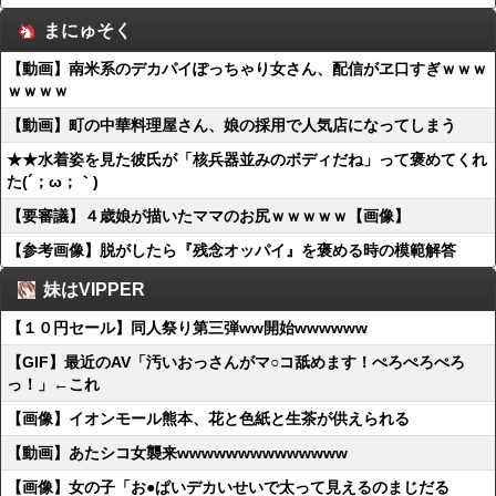
まにゅそく
【動画】南米系のデカパイぽっちゃり女さん、配信がヱ口すぎｗｗｗ
ｗｗｗｗ
【動画】町の中華料理屋さん、娘の採用で人気店になってしまう
★★水着姿を見た彼氏が「核兵器並みのボディだね」って褒めてくれ
た(´；ω；｀)
【要審議】４歳娘が描いたママのお尻ｗｗｗｗｗ【画像】
【参考画像】脱がしたら『残念オッパイ』を褒める時の模範解答
妹はVIPPER
【１０円セール】同人祭り第三弾ww開始wwwwww
【GIF】最近のAV「汚いおっさんがマ○コ舐めます！ぺろぺろぺろ
っ！」←これ
【画像】イオンモール熊本、花と色紙と生茶が供えられる
【動画】あたシコ女襲来wwwwwwwwwwwwww
【画像】女の子「お●ぱいデカいせいで太って見えるのまじだる