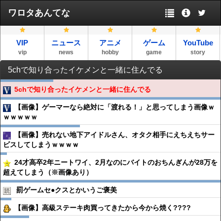
ワロタあんてな
VIP
ニュース
アニメ
ゲーム
YouTube
vip
news
hobby
game
story
5chで知り合ったイケメンと一緒に住んでる
5chで知り合ったイケメンと一緒に住んでる
【画像】ゲーマーなら絶対に「渡れる！」と思ってしまう画像ｗ
ｗｗｗｗｗ
【画像】売れない地下アイドルさん、オタク相手にえちえちサー
ビスしてしまうｗｗｗｗ
24才高卒2年ニートワイ、2月なのにバイトのおちんぎんが28万を
超えてしまう（※画像あり）
罰ゲームセ●︎クスとかいうご褒美
【画像】高級ステーキ肉買ってきたから今から焼く????