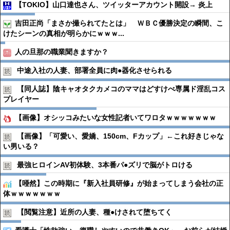
【TOKIO】山口達也さん、ツイッターアカウント開設→ 炎上
吉田正尚「まさか撮られてたとは」 ＷＢＣ優勝決定の瞬間、こ
けたシーンの真相が明らかにｗｗｗ...
人の旦那の職業聞きますか？
中途入社の人妻、部署全員に肉●︎器化させられる
【同人誌】陰キャオタクカメコのママはどすけべ専属ド淫乱コス
プレイヤー
【画像】オシッコみたいな女性記者いてワロタｗｗｗｗｗｗｗ
【画像】「可愛い、愛嬌、150cm、Fカップ」←これ好きじゃな
い男いる？
最強ヒロインAV初体験、3本番パ●︎ズリで脳がトロける
【唖然】この時期に『新入社員研修』が始まってしまう会社の正
体ｗｗｗｗｗｗｗ
【閲覧注意】近所の人妻、種●︎けされて堕ちてく