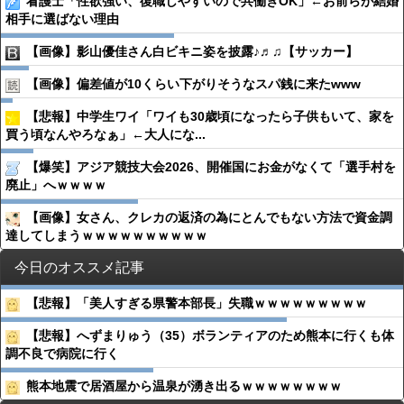
看護士「性欲強い、復職しやすいので共働きOK」←お前らが結婚
相手に選ばない理由
【画像】影山優佳さん白ビキニ姿を披露♪♬♫【サッカー】
【画像】偏差値が10くらい下がりそうなスパ銭に来たwww
【悲報】中学生ワイ「ワイも30歳頃になったら子供もいて、家を
買う頃なんやろなぁ」←大人にな...
【爆笑】アジア競技大会2026、開催国にお金がなくて「選手村を
廃止」へｗｗｗｗ
【画像】女さん、クレカの返済の為にとんでもない方法で資金調
達してしまうｗｗｗｗｗｗｗｗｗｗ
今日のオススメ記事
【悲報】「美人すぎる県警本部長」失職ｗｗｗｗｗｗｗｗｗ
【悲報】へずまりゅう（35）ボランティアのため熊本に行くも体
調不良で病院に行く
熊本地震で居酒屋から温泉が湧き出るｗｗｗｗｗｗｗｗ