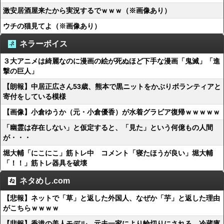
激安居酒屋来たから実況するでｗｗｗ（※画像あり）
ウチの猫見てよ（※画像あり）
ネラーボイス
３大アニメは綺麗なのに漫画の絵が死ぬほど下手な漫画「鬼滅」「進
撃の巨人」
【朗報】中居正広さん53歳、熊本で黒ニットをかぶりボランティアと
寄付をしている模様
【画像】小倉ゆうか（元・小倉優香）が水着グラビア復帰ｗｗｗｗｗ
「幽霊は存在しない」と仮定すると、「見た」という何億もの人間
が・・・
堀大輔「にこにこ」筋トレ中 コメント「寝たほうが良い」堀大輔
「！！」筋トレ器具を破壊
ネタめし.com
【悲報】ネットで「草」と返した外国人、なぜか「芋」と返した理由
がこちらｗｗｗｗ
【悲報】香港の美人モデル、元夫一家により輪切りにされる…冷蔵庫