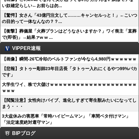
い奴確定らしい←お前らは勿...
【驚愕】女さん「43億円注文して………キャンセルっと！」←こいつ
の目的って一体なんなの？？...
【衝撃】葬儀屋「火葬プランはどうなさいますか？」ワイ喪主「直葬
で(即答)」→結果ァw w ...
VIPPER速報
【画像】瞬間-26℃冷却のベルトファンが今なら4,980円ｗｗｗｗｗｗ
【悲報】タトゥー彫師23年目店長「タトゥー入れにくるやつ99%バカ
です」
大学生ワイ、株で大儲けｗｗｗｗｗｗｗｗｗｗｗｗｗｗｗｗｗｗｗｗ
ｗｗｗ
【閲覧注意】女性向けバイブ、進化しすぎて寄生獣みたいになってし
まう・・・
3大盆休みの害悪車「常時ハイビームマン」「車間ベタ付けマン」
「法定速度絶対遵守マン」
BIPブログ