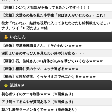
【悲報】JKだけど母親が不倫してるみたいです⇒！！！
【悲報】火垂るの墓を見た小学生「おばさんがいじわる」←これ！
彼女「ねぃねぃ、結婚も視野に入ってきたわけだし給料教えてほしい
ナリ」ワイ「16万だよ」⇒結...
いたしん
【画像】空港検疫職員さん、くそかわいいｗｗｗｗ
深田えいみのすっぴんを見たわい冷や汗が出る・・・
【画像】石川佳純さん(31)身体が丸みを帯びて●●くなるｗｗｗｗ
【画像】相澤仁美のケツ、エッチ過ぎるｗｗｗｗ
【動画】女性配信者、うっかりミスで死にかけるｗｗｗｗｗ
流速VIP
初心者ワイのケーキ制作ｗｗｗ（※画像あり）
アリ飼ってるんやが質問ある？（※画像あり）
朝だし激辛ラーメン食うでｗｗｗ（※画像あり）