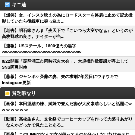
キニ速
【爆笑】女、インスタ映えの為にロードスターを路肩に止めて記念撮
影していたら後続車に突っ込ま...
【老害】明石家さんま「炎天下で『こいつら大変やなぁ』というのが
高校野球の良さ。ナイターが当...
【速報】USスチール、1800億円の黒字
wwwwwwwwwwwwwwwwwwwwwwww
8/22開催「琵琶湖三市同時花火大会」、大規模詐欺疑惑が浮上して
SNS阿鼻叫喚
【悲報】ジャンポケ斉藤の妻、夫の求刑7年翌日にウキウキで
Instagram更新
貧乏暇なり
【画像】本田望結の妹、姉妹で並んだ姿が大変素晴らしいと話題にw
w w w w w w
【動画】高校生さん、文化祭でコーヒーカップを作って大盛りあがり
←なんかどっかで見たことある...
【画像】このLINEでなんで女が怒ってるのか分かんない奴はモテな