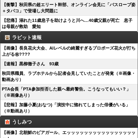
【衝撃】秋田県の超エリート幹部、オンライン会見に「バスローブ姿
＋タバコ」で登場し大問題に
【悲痛】溺れた11歳息子を助けようと川へ…40歳父親が死亡 息子
は母親が救助 愛知
ラビット速報
【画像】長良花火大会、AIレベルの綺麗すぎるプロポーズ花火が打ち
上がる㊗????
【速報】黒柳徹子さん 93歳
秋田県職員、ラブホテルから記者会見していたことが発覚（※画像・
動画あり）
PTA会長「PTA参加拒否した親へ最終警告。こうなってもいい？」
（※画像あり）
【悲報】加藤小夏(おなつ)「演技中に惚れてしまった俳優がいる」
（※動画あり）
うしみつ
【画像】北朝鮮のビアガール、エッッッッッッッッッッッッッッッッ