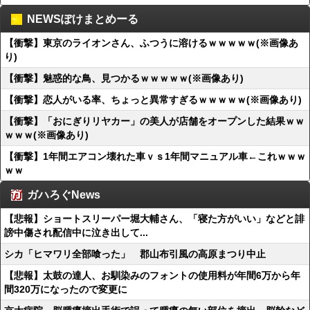
NEWSぽけまとめーる
【衝撃】東京のライオンさん、ふつうに溶けるｗｗｗｗｗ(※画像あ
り)
【衝撃】魅惑的な鳥、見つかるｗｗｗｗｗ(※画像あり)
【衝撃】恋人がいる率、ちょっと異常すぎるｗｗｗｗｗ(※画像あり)
【衝撃】「おにぎりリヤカー」の美人が店舗をオープンした結果ｗｗ
ｗｗｗ(※画像あり)
【衝撃】1年間エアコン壊れた車ｖｓ1年間マニュアル車←これｗｗｗ
ｗｗ
ガハろぐNews
【悲報】ショートスリーパー堀大輔さん、「寝た方がいい」などと誹
謗中傷され配信中に泣き出して...
シカ「ヒマワリ全部喰った」 郡山布引風の高原まつり中止
【悲報】太鼓の達人、お馴染みのフォントの使用料が年間6万から年
間320万になったので変更に