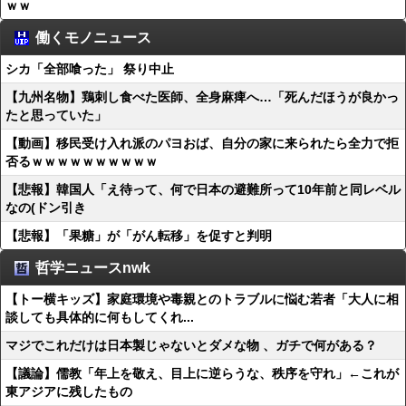
ｗｗ
働くモノニュース
シカ「全部喰った」 祭り中止
【九州名物】鶏刺し食べた医師、全身麻痺へ…「死んだほうが良かっ
たと思っていた」
【動画】移民受け入れ派のパヨおば、自分の家に来られたら全力で拒
否るｗｗｗｗｗｗｗｗｗｗ
【悲報】韓国人「え待って、何で日本の避難所って10年前と同レベル
なの(ドン引き
【悲報】「果糖」が「がん転移」を促すと判明
哲学ニュースnwk
【トー横キッズ】家庭環境や毒親とのトラブルに悩む若者「大人に相
談しても具体的に何もしてくれ...
マジでこれだけは日本製じゃないとダメな物 、ガチで何がある？
【議論】儒教「年上を敬え、目上に逆らうな、秩序を守れ」←これが
東アジアに残したもの