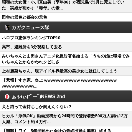
昭和の大女優・小川真由美（享年86）が鹿児島で3月に死去してい
た 実娘が明かす「毒母」の素...
田舎の景色と都会の景色
カガクニュース隊
ハロプロ恵体ランキングTOP10
高市、避難所を3分視察して去る
みいちゃんと山田さんアニメ化反対署名始まる「うちの娘は職場でみ
いちゃんとからかわれクビにさ...
上村麗菜ちゃん、現アイドル界最高の美少女に就任してしまう
【悲報】すき家、炎上 wwwwwwwwwww wwwwwwwwwww
wwwwwwwwww...
ぁゃιぃ(*ﾟーﾟ)NEWS 2nd
犬と猫って金持ちしか飼えんくない？
ヒカル「浮気OK」動画投稿から24時間で登録者数500万人割れ12万
人減、コメント約４万件...
【朗報】ワイ、5年半勤めた会社の最終出勤を無事に終える