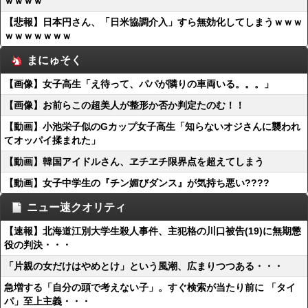
ｗｗｗｗ
【悲報】日本円さん、「日米協調介入」すら無効化してしまうｗｗｗ
ｗｗｗｗｗｗｗ
まにゅそく
【画像】女子高生「え待って、パパが隣りの車両いる。。。」
【画像】お前らこの超美人が整形か否か判定たのむ！！
【動画】小池栄子似のGカップ女子高生「知らないオジさんに襲われ
てオッパイ揉まれた」
【動画】韓国アイドルさん、ヱチヱチ限界点を超えてしまう
【動画】女子中学生の『チン媚びダンス』が気持ち悪い????
ニュー速クオリティ
【速報】北海道江別大学生殺人事件、主犯格の川口被告(19)に無期懲
役の判決・・・
「片親の女だけはやめとけ」という風潮、広まりつつある・・・
急増する「自分の頭で考えない子」。すぐ検索が当たり前に 「タイ
パ」至上主義・・・