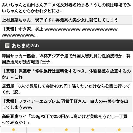
みいちゃんと山田さんアニメ化反対署名始まる「うちの娘は職場でみ
いちゃんとからかわれクビにさ...
上村麗菜ちゃん、現アイドル界最高の美少女に就任してしまう
【悲報】すき家、炎上 wwwwwwwwwww wwwwwwwwwww
wwwwwwwwww...
あらまめ2ch
韓国サッカー協会、Ｗ杯アジア予選で外国人審判員に性的接待か…韓
国放送局が独占報道 [王子...
【悲報】保護者「修学旅行は無料化するべき。体験格差を放置するの
か」←これ
居酒屋「6人で長居して会計4939円！喋りたいだけなら公園に行って
くれ（怒」
【悲報】ファイアーエムブレム 万紫千紅さん、白人の●●美少女を出
してしまうwww
高級豆腐ワイ「150g×2丁で250円か…高いけど美味そうだし一丁買
ってみるか！」