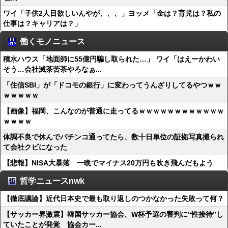
ワイ「子供2人目欲しいんやが、、、」ヨッメ「金は？育児は？私の
仕事は？キャリアは？」
働くモノニュース
積水ハウス「地面師に55億円騙し取られた…」 ワイ「はえーかわい
そう…会社滅茶苦茶やろなぁ...
「住信SBI」が「ドコモの銀行」に変わってうんざりしてるやつｗｗ
ｗｗｗｗｗ
【画像】福岡、こんなのが普通に走ってるｗｗｗｗｗｗｗｗｗｗｗｗ
ｗｗｗｗ
体調不良で休んでパチンコ通ってたら、数十日単位の証拠写真撮られ
て会社クビになった
【悲報】NISA大暴落 一晩でマイナス20万円も吹き飛んだもよう
哲学ニュースnwk
【徹底議論】近代日本史で最も取り返しのつかなかった失敗って何？
【サッカー界激震】韓国サッカー協会、W杯予選の審判に“性接待”し
ていたことが発覚 協会カー...