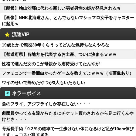
【朗報】檜山沙耶に代わる新しい弱者男性の姫が発見される///
【画像】NHK北海道さん、とんでもないマシュマロ女子をキャスター
に起用ｗ
流速VIP
19歳とかで懲役30年くらうってどんな気持ちなんやろな
【都道府県】各地方を代表するお土産、ついに決まるｗｗｗ
性格で選んだ女のこが母親から虐待受けてたんやが
ファミコンで一番面白かったゲームを教えてよｗｗｗ（※画像あり）
ワイのせいで辞めたやつが3人もいたらしい
ネラーボイス
魚のフライ、アジフライしか存在しない・・・
劇団員やってる友達からたまにチケット買わされるから見に行くんや
けどさ・・・
骨延長手術「0.2％の確率で一生歩けない体になるけど足が10cm伸び
ます」←コスパ良すぎる...