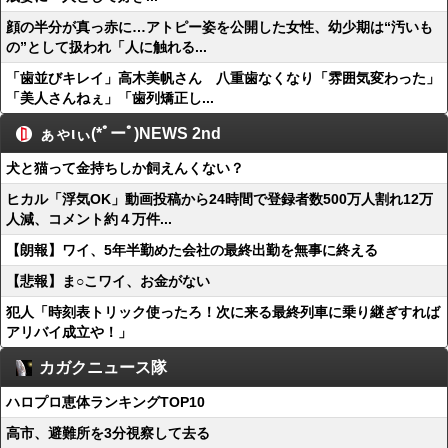
顔の半分が真っ赤に…アトピー姿を公開した女性、幼少期は“汚いも
の”として扱われ「人に触れる...
「歯並びキレイ」高木美帆さん 八重歯なくなり「雰囲気変わった」
「美人さんねぇ」「歯列矯正し...
ぁゃιぃ(*ﾟーﾟ)NEWS 2nd
犬と猫って金持ちしか飼えんくない？
ヒカル「浮気OK」動画投稿から24時間で登録者数500万人割れ12万
人減、コメント約４万件...
【朗報】ワイ、5年半勤めた会社の最終出勤を無事に終える
【悲報】ま○こワイ、お金がない
犯人「時刻表トリック使ったろ！次に来る最終列車に乗り継ぎすれば
アリバイ成立や！」
カガクニュース隊
ハロプロ恵体ランキングTOP10
高市、避難所を3分視察して去る