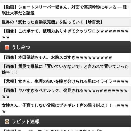
【動画】ショートスリーパー堀さん、対面で高須幹弥にキレる ← 睡
眠は大事だと話題
世界の「変わった自動販売機」を貼っていく【珍百景】
【画像】このボケて、破壊力ありすぎてクッソワロタｗｗｗｗｗｗｗ
ｗｗ
うしみつ
【画像】本田望結ちゃん、お胸スゴすぎｗｗｗｗｗｗｗｗｗ
【画像】震災で母親に「置いていかないで」と言われて置いていった
娘⇒！！
【悲報】女さん、生理の匂いを嗅ぎ分けられる男にイライラ⇒ｗｗｗ
【画像】ヤバすぎるペアルック、発見されるｗｗｗwｗｗｗｗｗｗｗ
ｗｗ
女性さん、子育てしない父親にブチギレ！声の限り叫ぶ！！→ｗｗｗ
ｗ
ラビット速報