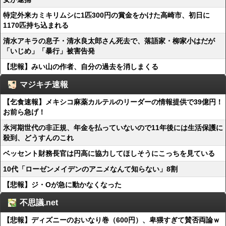
特定外来カミキリムシに1匹300円の賞金をかけた高崎市、初日に
1170匹持ち込まれる
清水アキラの息子・清水良太郎さん死去で、落語家・柳家小はだが
「いじめ」「暴行」被害告発
【悲報】みい山の作者、自分の過去を消しまくる
マジキチ速報
【乞食速報】メキシコ麻薬カルテルのリーダーの情報提供で39億円！
お前ら急げ！
氷河期世代の非正規、年金を払っていないので11年後には生活保護に
殺到、どうすんのこれ
ベッセント財務長官は円高に協力してほしそうにこっちを見ている
10代「ローゼンメイデンのアニメなんて知らない」8割
【悲報】ジ・Oが急に動かなくなった
不思議.net
【悲報】ディズニーのおいなり巻（600円）、卑猥すぎて賛否両論ｗ