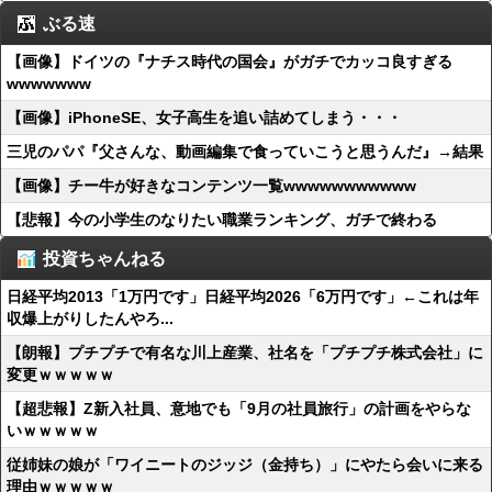
ぶる速
【画像】ドイツの『ナチス時代の国会』がガチでカッコ良すぎる
wwwwwww
【画像】iPhoneSE、女子高生を追い詰めてしまう・・・
三児のパパ『父さんな、動画編集で食っていこうと思うんだ』→結果
【画像】チー牛が好きなコンテンツ一覧wwwwwwwwwww
【悲報】今の小学生のなりたい職業ランキング、ガチで終わる
投資ちゃんねる
日経平均2013「1万円です」日経平均2026「6万円です」←これは年
収爆上がりしたんやろ...
【朗報】プチプチで有名な川上産業、社名を「プチプチ株式会社」に
変更ｗｗｗｗｗ
【超悲報】Z新入社員、意地でも「9月の社員旅行」の計画をやらな
いｗｗｗｗｗ
従姉妹の娘が「ワイニートのジッジ（金持ち）」にやたら会いに来る
理由ｗｗｗｗｗ