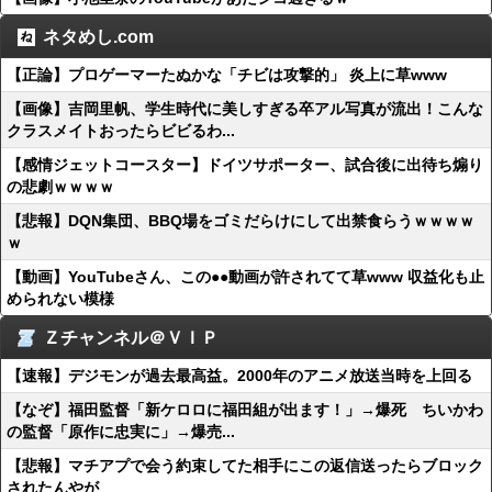
ネタめし.com
【正論】プロゲーマーたぬかな「チビは攻撃的」 炎上に草www
【画像】吉岡里帆、学生時代に美しすぎる卒アル写真が流出！こんな
クラスメイトおったらビビるわ...
【感情ジェットコースター】ドイツサポーター、試合後に出待ち煽り
の悲劇ｗｗｗｗ
【悲報】DQN集団、BBQ場をゴミだらけにして出禁食らうｗｗｗｗ
ｗ
【動画】YouTubeさん、この●●動画が許されてて草www 収益化も止
められない模様
Ｚチャンネル＠ＶＩＰ
【速報】デジモンが過去最高益。2000年のアニメ放送当時を上回る
【なぞ】福田監督「新ケロロに福田組が出ます！」→爆死 ちいかわ
の監督「原作に忠実に」→爆売...
【悲報】マチアプで会う約束してた相手にこの返信送ったらブロック
されたんやが