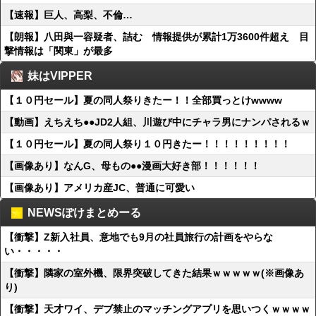
【速報】巨人、高梨、不倫…
【朗報】八田與一容疑者、詰む 情報提供が累計1万3600件超え 目
撃情報は「関東」が最多
妹はVIPPER
【１０円セール】夏の同人祭りきたー！！全部買っとけwwww
【動画】えちえち●●JD2人組、川遊び中にチャラ男にナンパされるｗ
【１０円セール】夏の同人祭り１０円きたー！！！！！！！！！
【画像あり】なんG、母もの●●漫画大好き部！！！！！！
【画像あり】アメリカ産JC、普通に可愛い
NEWSぽけまとめーる
【衝撃】Z新入社員、意地でも9月の社員旅行の計画をやらな
い・・・・・
【衝撃】隣家の室外機、限界突破してきた結果ｗｗｗｗｗ(※画像あ
り)
【衝撃】天才ワイ、デブ禁止のマッチングアプリを思いつくｗｗｗｗ