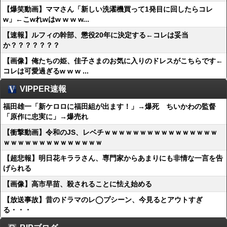
【爆笑動画】ママさん「新しい洗濯機買って1発目に回したらコレ
w」←こwれwはw w w w...
【速報】ルフィの幹部、懲役20年に決定する←コレは妥当
か？？？？？？？
【画像】俺たちの姫、佳子さまのお気に入りのドレスがこちらです←
コレは可愛過ぎるw w w ...
VIPPER速報
福田雄一「新ケロロに福田組が出ます！」→爆死 ちいかわの監督
「原作に忠実に」→爆売れ
【衝撃動画】令和のJS、レベチｗｗｗｗｗｗｗｗｗｗｗｗｗｗｗｗ
ｗｗｗｗｗｗｗｗｗｗｗｗｗｗ
【超悲報】明日花キララさん、専門家からあまりにも非情な一言を告
げられる
【画像】高市早苗、殺されることに怯え始める
【放送事故】昔のドラマのレ◯プシーン、今見るとアウトすぎ
る・・・