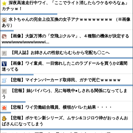
深夜高速走行中ワイ、「ここでライト消したらウケるやろなぁ」
カチッｗ！
水卜ちゃんの完全上位互換の女子アナｗｗｗｗｗｗｗｗ （※画像
あり）
【画像】大阪万博の「空飛ぶクルマ」、４種類の機体が決定する
wwwiwwwiwwwiwwwi...
【同人誌】お姉さんの性欲むらむらから宅配ち〇こへ
【画像】ワイ童貞、一目惚れしたこのラブドールを買うか2週間
迷ってる
【悲報】マイナンバーカード取得民、ガチで死亡ｗｗｗｗｗ
【悲報】妹(パイパン)、兄に毎晩中●︎しされる関係になってしま
う
【悲報】ワイ労働組合職員、横領がバレた結果・・・・
【悲報】ポケモン新シリーズ、ムサシ&コジロウ枠がおっさんお
ばさんになってしまう