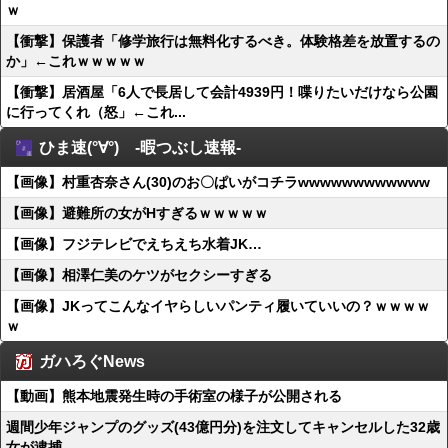
ｗ
【衝撃】保護者「修学旅行は無料化するべき。体験格差を放置するの
か」←これｗｗｗｗｗ
【衝撃】居酒屋「6人で長居して会計4939円！喋りたいだけなら公園
に行ってくれ（怒」←これ...
ひま速(°∀°) -暇つぶし速報-
【画像】村重杏奈さん(30)のお〇ぱいがコチラwwwwwwwwwwww
【画像】避難所の女がHすぎるｗｗｗｗｗ
【画像】フジテレビでえちえち水着JK…
【画像】相澤仁美のケツがセクシーすぎる
【画像】JKってこんなイヤらしいパンティ履いていいの？ｗｗｗｗ
ｗ
ガハろぐNews
【動画】熊本地震発生時の手術室の様子が公開される
週間少年ジャンプのグッズ(43億円分)を注文してキャンセルした32歳
女が逮捕