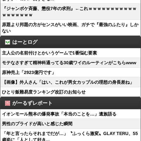
『ジャンポケ斉藤、懲役7年の求刑』←これｗｗｗｗｗｗｗｗｗｗｗ
ｗｗｗｗｗｗｗ
原題より邦題の方がセンスがいい映画、ガチで『最強のふたり』しか
ない
はーとログ
主人公の名前付けとかいうゲームで1番悩む要素
モテなさすぎて精神科通ってる30歳ワイのルーティンがこちらwww
原神売上「2923億円です」
【画像】外人さん「はい、これが男女カップルの理想の身長差ね」
ひとり飯難易度ランキング改訂のお知らせ
がーるずレポート
イオンモール熊本の爆発事故「本当のことを…」遺族語る
男性のプライドが高いと感じた瞬間
「年と言ったらそれまでだが…」〝ふっくら激変〟GLAY TERU、55
歳姿に「人として好き...