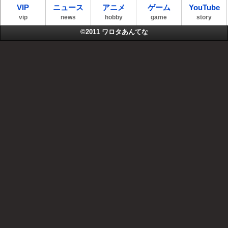
VIP
ニュース
アニメ
ゲーム
YouTube
vip
news
hobby
game
story
©2011
ワロタあんてな