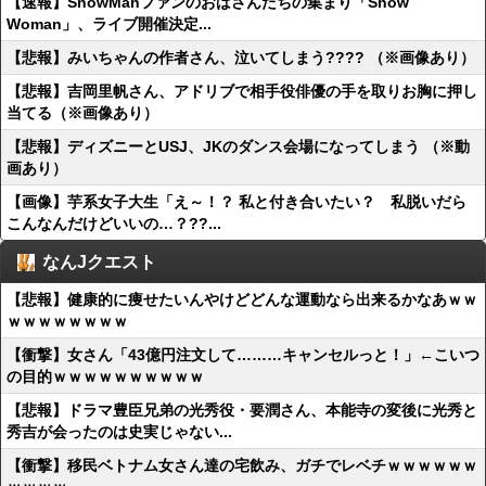
【速報】SnowManファンのおばさんたちの集まり「Snow
Woman」、ライブ開催決定...
【悲報】みいちゃんの作者さん、泣いてしまう???? （※画像あり）
【悲報】吉岡里帆さん、アドリブで相手役俳優の手を取りお胸に押し
当てる（※画像あり）
【悲報】ディズニーとUSJ、JKのダンス会場になってしまう （※動
画あり）
【画像】芋系女子大生「え～！？ 私と付き合いたい？ 私脱いだら
こんなんだけどいいの…？??...
なんJクエスト
【悲報】健康的に痩せたいんやけどどんな運動なら出来るかなあｗｗ
ｗｗｗｗｗｗｗｗ
【衝撃】女さん「43億円注文して………キャンセルっと！」←こいつ
の目的ｗｗｗｗｗｗｗｗｗｗ
【悲報】ドラマ豊臣兄弟の光秀役・要潤さん、本能寺の変後に光秀と
秀吉が会ったのは史実じゃない...
【衝撃】移民ベトナム女さん達の宅飲み、ガチでレベチｗｗｗｗｗｗ