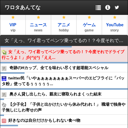
ワロタあんてな
VIP
ニュース
アニメ
ゲーム
YouTube
vip
news
hobby
game
story
女「えっ、ワイ君ってベンツ乗ってるの！？今度それでドライブ行こうよ！」彡(^)(^)「ええで！」
女「えっ、ワイ君ってベンツ乗ってるの！？今度それでドライブ
行こうよ！」彡(^)(^)「ええ...
奇跡のHカップ、全てを味わい尽くす超堪能スペシャル
twitter民「いやぁぁぁぁぁぁぁぁスーパーのエビフライに「バッ
タ粉」使ってるぅぅぅぅぅ...
奥さん貸し出したら、親友に寝取られまくった結末
【少子化】「子供と出かけたいから休み代われ！」 職場で独身や
子無しにしわ寄せの声
好きなのは自分だけかもしれない食べ物