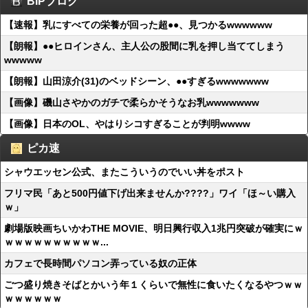
BIPブログ
【速報】乳にすべての栄養が回った超●●、見つかるwwwwww
【朗報】●●ヒロインさん、主人公の股間に乳を押し当ててしまう
wwwww
【朗報】山田涼介(31)のベッドシーン、●●すぎるwwwwwww
【画像】磯山さやかのガチで柔らかそうなお乳wwwwwww
【画像】日本のOL、やはりシコすぎることが判明wwww
ピカ速
シャウエッセン公式、またこういうのでいい丼をポスト
フリマ民「あと500円値下げ出来ませんか????」ワイ「ほ～い購入
ｗ」
劇場版映画ちいかわTHE MOVIE、明日興行収入1兆円突破が確実にｗ
ｗｗｗｗｗｗｗｗｗｗ...
カフェで長時間パソコン弄っている奴の正体
ごつ盛り焼きそばとかいう年１くらいで無性に食いたくなるやつｗｗ
ｗｗｗｗｗｗ