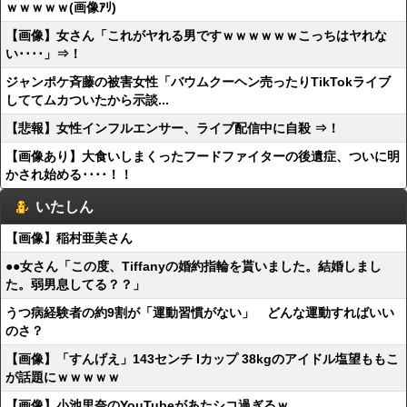
ｗｗｗｗｗ(画像ｱﾘ)
【画像】女さん「これがヤれる男ですｗｗｗｗｗｗこっちはヤれな
い････」⇒！
ジャンポケ斉藤の被害女性「バウムクーヘン売ったりTikTokライブ
しててムカついたから示談...
【悲報】女性インフルエンサー、ライブ配信中に自殺 ⇒！
【画像あり】大食いしまくったフードファイターの後遺症、ついに明
かされ始める････！！
いたしん
【画像】稲村亜美さん
●●女さん「この度、Tiffanyの婚約指輪を貰いました。結婚しまし
た。弱男息してる？？」
うつ病経験者の約9割が「運動習慣がない」 どんな運動すればいい
のさ？
【画像】「すんげえ」143センチ Iカップ 38kgのアイドル塩望ももこ
が話題にｗｗｗｗｗ
【画像】小池里奈のYouTubeがあたシコ過ぎるｗ