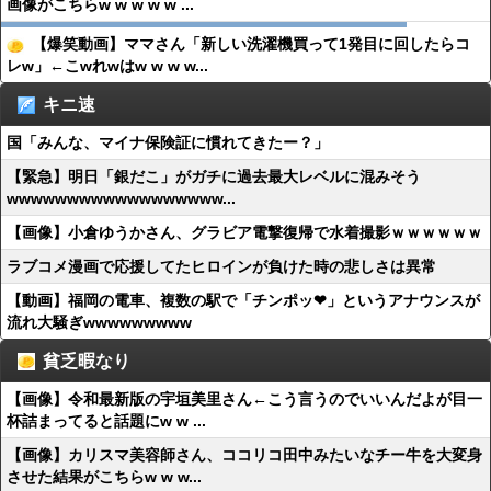
画像がこちらw w w w w ...
【爆笑動画】ママさん「新しい洗濯機買って1発目に回したらコ
レw」←こwれwはw w w w...
キニ速
国「みんな、マイナ保険証に慣れてきたー？」
【緊急】明日「銀だこ」がガチに過去最大レベルに混みそう
wwwwwwwwwwwwwwwwww...
【画像】小倉ゆうかさん、グラビア電撃復帰で水着撮影ｗｗｗｗｗｗ
ラブコメ漫画で応援してたヒロインが負けた時の悲しさは異常
【動画】福岡の電車、複数の駅で「チンポッ❤」というアナウンスが
流れ大騒ぎwwwwwwwww
貧乏暇なり
【画像】令和最新版の宇垣美里さん←こう言うのでいいんだよが目一
杯詰まってると話題にw w ...
【画像】カリスマ美容師さん、ココリコ田中みたいなチー牛を大変身
させた結果がこちらw w w...