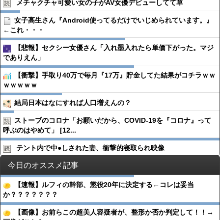
メチャクチャ可愛い女の子がAV女優デビューしてて草
女子高生さん『Android使ってるだけでいじめられています。』
←これ・・・
【悲報】セクシー女優さん「入れ墨入れたら単価下がった。マジ
でありえん」
【衝撃】手取り40万で毎月『17万』貯金してた結果がコチラｗｗ
ｗｗｗｗｗ
結局日本はなにすれば人口増えんの？
ストーブのコロナ「お願いだから、COVID-19を『コロナ』って
呼ぶのはやめて」 [12...
テント内で中●︎しされた妻、衝撃的寝取られ映像
今日のオススメ記事
【速報】ルフィの幹部、懲役20年に決定する←コレは妥当
か？？？？？？？
【画像】お前らこの超美人容疑者が、整形か否か判定して！！→