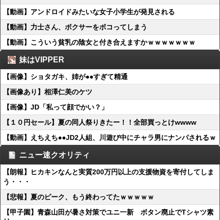
【動画】アンドロイドみたいな女子小学生が発見される
【動画】力士さん、ボクサーをボコってしまう
【動画】こういう貧乳の陰女と付き合えますかｗｗｗｗｗｗｗ
妹はVIPPER
【画像】ショタガキ、姉が●●すぎて精通
【画像あり】相澤仁美のケツ
【画像】JD「私って顔でかい？」
【１０円セール】夏の同人祭りきたー！！全部買っとけwwww
【動画】えちえち●●JD2人組、川遊び中にチャラ男にナンパされるｗ
ニュー速クオリティ
【朗報】ヒカキンなんと実質200万円以上の支援物資を寄付してしま
う・・・
【悲報】夏のピーク、もう終わってたｗｗｗｗｗ
【甲子園】青森山田が暑さ対策でユニ一新 ボタン廃止でTシャツ素