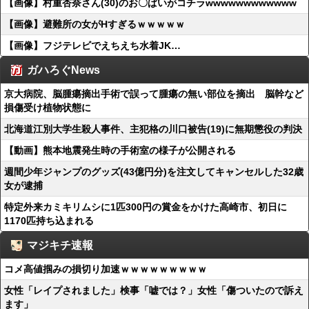
【画像】村重杏奈さん(30)のお〇ぱいがコチラwwwwwwwwwwww
【画像】避難所の女がHすぎるｗｗｗｗｗ
【画像】フジテレビでえちえち水着JK…
ガハろぐNews
京大病院、脳腫瘍摘出手術で誤って腫瘍の無い部位を摘出 脳幹など
損傷受け植物状態に
北海道江別大学生殺人事件、主犯格の川口被告(19)に無期懲役の判決
【動画】熊本地震発生時の手術室の様子が公開される
週間少年ジャンプのグッズ(43億円分)を注文してキャンセルした32歳
女が逮捕
特定外来カミキリムシに1匹300円の賞金をかけた高崎市、初日に
1170匹持ち込まれる
マジキチ速報
コメ高値掴みの損切り加速ｗｗｗｗｗｗｗｗｗ
女性「レイプされました」検事「嘘では？」女性「傷ついたので訴え
ます」