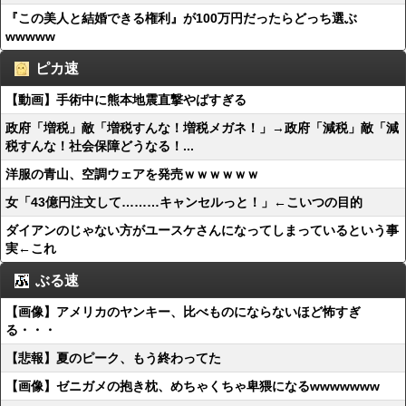
『この美人と結婚できる権利』が100万円だったらどっち選ぶ
wwwww
ピカ速
【動画】手術中に熊本地震直撃やばすぎる
政府「増税」敵「増税すんな！増税メガネ！」→政府「減税」敵「減
税すんな！社会保障どうなる！...
洋服の青山、空調ウェアを発売ｗｗｗｗｗｗ
女「43億円注文して………キャンセルっと！」←こいつの目的
ダイアンのじゃない方がユースケさんになってしまっているという事
実←これ
ぶる速
【画像】アメリカのヤンキー、比べものにならないほど怖すぎ
る・・・
【悲報】夏のピーク、もう終わってた
【画像】ゼニガメの抱き枕、めちゃくちゃ卑猥になるwwwwwww