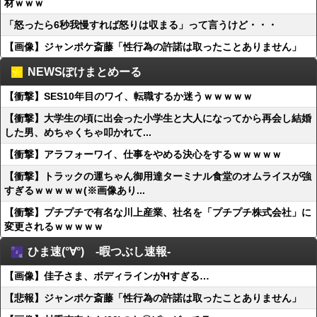
材ｗｗｗ
「怒ったら6秒我慢すれば怒りは収まる」って言うけど・・・
【画像】ジャンポケ斎藤「性行為の許諾は取ったことありません」
NEWSぽけまとめーる
【衝撃】SES10年目のワイ、転職するか迷うｗｗｗｗｗ
【衝撃】大学生の頃に出会った小学生と大人になってから再会し結婚
した男、めちゃくちゃ叩かれて...
【衝撃】アラフォーワイ、仕事をやめる決心をするｗｗｗｗｗ
【衝撃】トラックの運ちゃん御用達ターミナル食堂のオムライスが強
すぎるｗｗｗｗｗ(※画像あり...
【衝撃】プチプチで有名な川上産業、社名を「プチプチ株式会社」に
変更されるｗｗｗｗｗ
ひま速(°∀°) -暇つぶし速報-
【画像】佳子さま、ボディラインがHすぎる…
【悲報】ジャンポケ斎藤「性行為の許諾は取ったことありません」