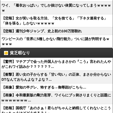
ワイ、「着衣おっばい」でしか抜けない体質になってしまうｗｗｗｗ
ｗ
【悲報】女が笑いを取る方法、「女を捨てる」「下ネタ連発する」
「体を張る」しかないｗｗｗｗｗ
【悲報】週刊少年ジャンプ、史上初の100万部割れ
ワンピースの「世界に5種しかない飛行能力」ついに謎が判明するｗ
ｗｗｗ
貧乏暇なり
【驚愕】マチアプで会った外国人からまさかの『こう』言われたんや
がこれワイ詰みか？？？？？？...
【衝撃】若い女の子からする「甘い匂い」の正体、まさか分からない
DTなんておらんよな？よな？...
【画像】愛知の半グレ、怖すぎる→御尊顔がこちら…
【画像】令和最新版の剛力彩芽、ワイらにブッ刺さりまくりと話題に
w w w w w w w ...
【怒報】国税庁「あのさぁ！君らがちゃんと納税してくれないとこう