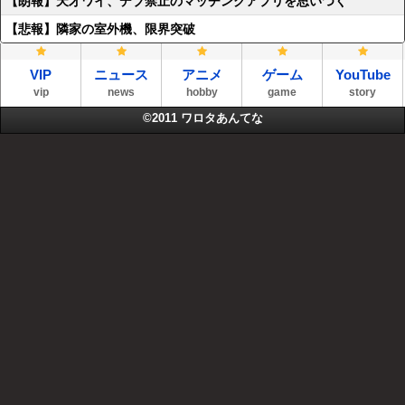
【朗報】天才ワイ、デブ禁止のマッチングアプリを思いつく
【悲報】隣家の室外機、限界突破
VIP
ニュース
アニメ
ゲーム
YouTube
vip
news
hobby
game
story
©2011
ワロタあんてな