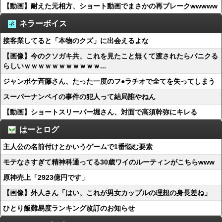
【動画】耐えた元相方、ショート動画でまさかの再ブレークwwwww
ネラーボイス
接客業してると「本物のクズ」に出会えるよな
【画像】今のクソガキ共、これを見たこと無くて渡されたらパニクる
らしいｗｗｗｗｗｗｗｗｗｗｗ...
ジャンポケ斉藤さん、たった一度のフ●ラチオで全てを失ってしまう
スーパーナンペイの事件の犯人って結局誰やねん
【動画】ショートスリーパー堀さん、対面で高須幹弥にキレる
はーとログ
主人公の名前付けとかいうゲームで1番悩む要素
モテなさすぎて精神科通ってる30歳ワイのルーティンがこちらwww
原神売上「2923億円です」
【画像】外人さん「はい、これが男女カップルの理想の身長差ね」
ひとり飯難易度ランキング改訂のお知らせ