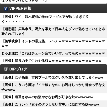
なっちゃうけどどうする？！」...
VIPPER速報
【画像】ワイ、罪木蜜柑の激●●フィギュアが欲しすぎて泣
く・・・・・・
【超悲報】広島市長、呪文を唱えて日本人をゾンビ化させていると非
難されてしまう
【衝撃映像】インドの暴走族、レベチｗｗｗｗｗｗｗｗｗｗｗｗｗｗ
ｗｗ
じゃあ逆に「これはチェーン店でいいぞ」ってものｗｗｗｗｗｗｗｗ
【画像】温泉の中でこれやる奴ｗｗｗｗｗｗｗｗｗｗｗｗｗｗｗｗ
BIPブログ
【画像】女子高生、市民プールでエグい乳を放り出してしまうwww
【画像】こういう顔は『イモ娘』なのにお乳はしっかり都会っ子な女
子wwww
【画像】道重さゆみのお淑やかなお乳が好きな奴wwwwwww
【画像】こういう『女子のダラしない背中』に勃起する奴wwww