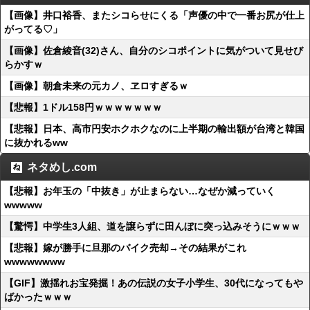
【画像】井口裕香、またシコらせにくる「声優の中で一番お尻が仕上
がってる♡」
【画像】佐倉綾音(32)さん、自分のシコポイントに気がついて見せび
らかすｗ
【画像】朝倉未来の元カノ、ヱロすぎるｗ
【悲報】1ドル158円ｗｗｗｗｗｗｗ
【悲報】日本、高市円安ホクホクなのに上半期の輸出額が台湾と韓国
に抜かれるww
ネタめし.com
【悲報】お年玉の「中抜き」が止まらない…なぜか減っていく
wwwww
【驚愕】中学生3人組、道を譲らずに田んぼに突っ込みそうにｗｗｗ
【悲報】嫁が勝手に旦那のバイク売却→その結果がこれ
wwwwwwww
【GIF】激揺れお宝発掘！あの伝説の女子小学生、30代になってもや
ばかったｗｗｗ