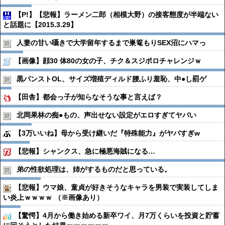
【P!】【悲報】ラーメン二郎（相模大野）の接客態度が半端ない
と話題に【2015.3.29】
人妻の甘い囁きで大学留年するまで巣篭もりSEX沼にハマっ
【画像】顔30 体80の女の子、チク＆スジポロチャレンジｗ
黒パンストOL、サイズ増殖ディルド腰ふり羞恥、中●︎し罰ゲ
【田舎】都会っ子が知らなそうな事と言えば？
北岡果林の痴●︎もの、声出せない設定がエロすぎてヤバい
【3万いいね】母から受け継いだ『特殊能力』がヤバすぎw
【悲報】シャンクス、急に極悪海賊になる…
弟の性欲処理は、姉がするものだと思っている。
【悲報】ウマ娘、童貞が好きそうなキャラを男装で実装してしま
い炎上ｗｗｗｗ （※画像あり）
【驚愕】4月から働き始める新卒ワイ、月7万くらいを投資と貯蓄