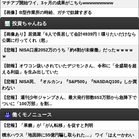
マチアプ開始ワイ、3ヶ月の成果がこちらwwwwwwwww
【画像】B型作業所の時給、ガチで奴隷すぎる
投資ちゃんねる
【画像あり】居酒屋「6人で長居して会計4939円！喋りたいだけなら
公園に行ってくれ（怒」
【悲報】NISA口座2052万のうち「約4割が未稼働」だったｗｗｗｗ
ｗ
【朗報】オワコン扱いされていたデジモンさん、令和に「全盛期を超
える利益」を生み出していた
【悲報】NISA民、『オルカン』『S&P500』『NASDAQ100』しか買
わない
【悲報】 週刊少年ジャンプさん、最大発行部数653万部から急降下で
ついに「100万部」を割...
働くモノニュース
【悲報】「果糖」が「がん転移」を促すと判明
積水ハウス「地面師に55億円騙し取られた…」 ワイ「はえーかわい