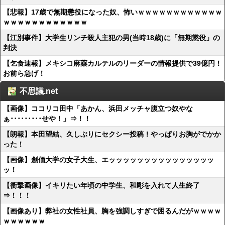
【悲報】17歳で無期懲役になった奴、怖いｗｗｗｗｗｗｗｗｗｗｗｗ
ｗｗｗｗｗｗｗｗｗｗｗｗ
【江別事件】大学生リンチ殺人主犯の男(当時18歳)に「無期懲役」の
判決
【乞食速報】メキシコ麻薬カルテルのリーダーの情報提供で39億円！
お前ら急げ！
不思議.net
【画像】ココリコ田中「あかん、浜田メッチャ腹立つ奴やな
ぁ･････････せや！」⇒！！
【朗報】本田望結、久しぶりにセクシー投稿！やっぱりお胸がでかか
った！
【画像】創価大学の女子大生、エッッッッッッッッッッッッッッッ
ッ！
【衝撃画像】イキリたい年頃の中学生、和彫を入れて人生終了
⇒！！！
【画像あり】弊社の女性社員、胸を強調しすぎで困るんだがｗｗｗｗ
ｗｗｗｗｗｗ