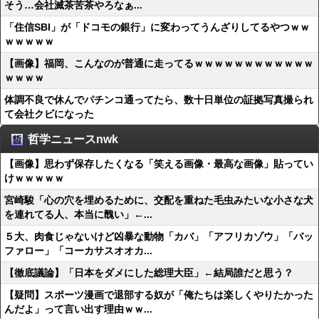
そう…会社滅茶苦茶やろなぁ...
「住信SBI」が「ドコモの銀行」に変わってうんざりしてるやつｗｗ
ｗｗｗｗｗ
【画像】福岡、こんなのが普通に走ってるｗｗｗｗｗｗｗｗｗｗｗｗ
ｗｗｗｗ
体調不良で休んでパチンコ通ってたら、数十日単位の証拠写真撮られ
て会社クビになった
哲学ニュースnwk
【画像】思わず保存したくなる「笑える画像・最高な画像」貼ってい
けｗｗｗｗｗ
宮崎駿「心の穴を埋めるために、交配を重ねた毛虫みたいな小さな犬
を連れてる人、本当に醜い」←...
５大、肉食じゃないけど凶暴な動物「カバ」「アフリカゾウ」「バッ
ファロー」「コーカサスオオカ...
【徹底議論】「日本をダメにした総理大臣」←結局誰だと思う？
【疑問】スポーツ漫画で退部する奴が「俺たちは楽しくやりたかった
んだよ」って言い出す理由ｗｗ...