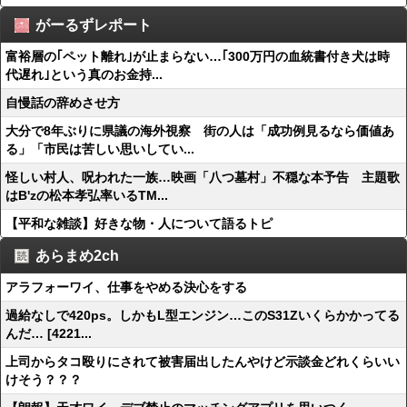
がーるずレポート
富裕層の｢ペット離れ｣が止まらない…｢300万円の血統書付き犬は時
代遅れ｣という真のお金持...
自慢話の辞めさせ方
大分で8年ぶりに県議の海外視察 街の人は「成功例見るなら価値あ
る」「市民は苦しい思いしてい...
怪しい村人、呪われた一族…映画「八つ墓村」不穏な本予告 主題歌
はB'zの松本孝弘率いるTM...
【平和な雑談】好きな物・人について語るトピ
あらまめ2ch
アラフォーワイ、仕事をやめる決心をする
過給なしで420ps。しかもL型エンジン…このS31Zいくらかかってる
んだ… [4221...
上司からタコ殴りにされて被害届出したんやけど示談金どれくらいい
けそう？？？