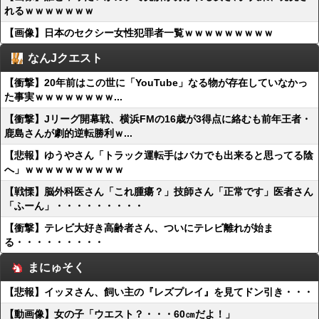
れるｗｗｗｗｗｗｗ
【画像】日本のセクシー女性犯罪者一覧ｗｗｗｗｗｗｗｗｗ
なんJクエスト
【衝撃】20年前はこの世に「YouTube」なる物が存在していなかっ
た事実ｗｗｗｗｗｗｗｗ...
【衝撃】Jリーグ開幕戦、横浜FMの16歳が3得点に絡むも前年王者・
鹿島さんが劇的逆転勝利ｗ...
【悲報】ゆうやさん「トラック運転手はバカでも出来ると思ってる陰
へ」ｗｗｗｗｗｗｗｗｗｗ
【戦慄】脳外科医さん「これ腫瘍？」技師さん「正常です」医者さん
「ふーん」・・・・・・・・・
【衝撃】テレビ大好き高齢者さん、ついにテレビ離れが始ま
る・・・・・・・・・
まにゅそく
【悲報】イッヌさん、飼い主の『レズプレイ』を見てドン引き・・・
【動画像】女の子「ウエスト？・・・60㎝だよ！」