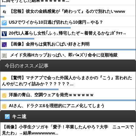
に回そうとした結果ｗｗｗｗｗｗ...
【悲報】彼女の金銭感覚が『終わって』るので別れたいwww
USJでワイから10日逃げ切れたら10億円←やる？
20代1人暮らし女性｢ふぅ､帰宅したぞ～着替えるかな｣ｶﾞﾁｬｯ→
【画像】金持ちは貧乳お〇ぱい好きと判明
メイド失格Hカップおっぱい、即パ●︎ズリ命令に従順地獄
今日のオススメ記事
【驚愕】マチアプで会った外国人からまさかの『こう』言われた
んやがこれワイ詰みか？？？？？？...
洋服の青山、空調ウェアを発売ｗｗｗｗｗｗ
AIさん、ドラクエ6を理想的にアニメ化してしまう
キニ速
【画像】小学生クソガキ「愛子！卒業したんやろ？大学 ニュースで
見たわ」→結果wwwwwww...