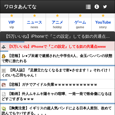
ワロタあんてな
VIP
ニュース
アニメ
ゲーム
YouTube
vip
news
hobby
game
story
【5万いいね】iPhoneで『この設定』してる奴の共通点www
【5万いいね】iPhoneで『この設定』してる奴の共通点www
【悲報】レ●プ未遂で逮捕された中学生4人、金玉パンパンの状態
で野に放たれる
【同人誌】『足腰立たなくなるまで射●︎させます！』それイけ！
くのいち乙羽ちゃん！
【悲報】ガチでアイドル失業ｗｗｗｗｗｗｗｗｗｗｗｗ
【動画】外人ムキムキ陽キャの喧嘩、一発一発で致命傷になるほ
どすごすぎるｗｗｗ
【胸糞注意】イギリスの超人気バンドによる日本人差別、改めて
読んでもヤバすぎる。。。。