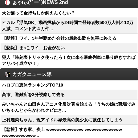
ぁゃιぃ(*ﾟーﾟ)NEWS 2nd
犬と猫って金持ちしか飼えんくない？
ヒカル「浮気OK」動画投稿から24時間で登録者数500万人割れ12万
人減、コメント約４万件...
【朗報】ワイ、5年半勤めた会社の最終出勤を無事に終える
【悲報】ま○こワイ、お金がない
犯人「時刻表トリック使ったろ！次に来る最終列車に乗り継ぎすれば
アリバイ成立や！」
カガクニュース隊
ハロプロ恵体ランキングTOP10
高市、避難所を3分視察して去る
みいちゃんと山田さんアニメ化反対署名始まる「うちの娘は職場でみ
いちゃんとからかわれクビにさ...
上村麗菜ちゃん、現アイドル界最高の美少女に就任してしまう
【悲報】すき家、炎上 wwwwwwwwwww wwwwwwwwwww
wwwwwwwwww...