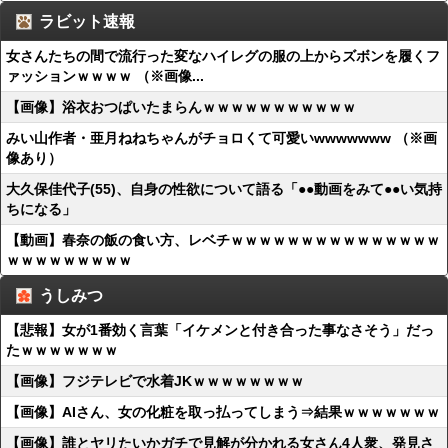
ラビット速報
女さんたちの間で流行った変なハイレグの服の上からズボンを履くフ
ァッションｗｗｗｗ （※画像...
【画像】浴衣おつぱいたまらんｗｗｗｗｗｗｗｗｗｗｗ
みい山作者・亜月ねねちゃんがチョロくて可愛いwwwwwww （※画
像あり）
大久保佳代子(55)、自身の性欲について語る「●●動画をみて●●い気持
ちになる」
【動画】春奈の飯の食い方、レベチｗｗｗｗｗｗｗｗｗｗｗｗｗｗｗ
ｗｗｗｗｗｗｗｗｗ
うしみつ
【悲報】女が1番効く言葉「イケメンと付き合った事なさそう」だっ
たｗｗｗｗｗｗｗ
【画像】フジテレビで水着JKｗｗｗｗｗｗｗｗ
【画像】AIさん、女の化粧を取っ払ってしまう⇒結果ｗｗｗｗｗｗｗ
【画像】誰とヤリたいかガチで見解が分かれる女さん4人衆、発見さ