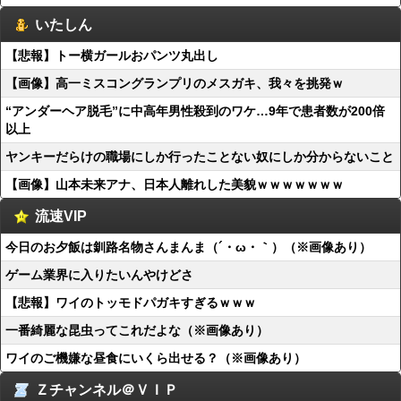
いたしん
【悲報】トー横ガールおパンツ丸出し
【画像】高一ミスコングランプリのメスガキ、我々を挑発ｗ
“アンダーヘア脱毛”に中高年男性殺到のワケ…9年で患者数が200倍
以上
ヤンキーだらけの職場にしか行ったことない奴にしか分からないこと
【画像】山本未来アナ、日本人離れした美貌ｗｗｗｗｗｗｗ
流速VIP
今日のお夕飯は釧路名物さんまんま（´・ω・｀）（※画像あり）
ゲーム業界に入りたいんやけどさ
【悲報】ワイのトッモドパガキすぎるｗｗｗ
一番綺麗な昆虫ってこれだよな（※画像あり）
ワイのご機嫌な昼食にいくら出せる？（※画像あり）
Ｚチャンネル＠ＶＩＰ