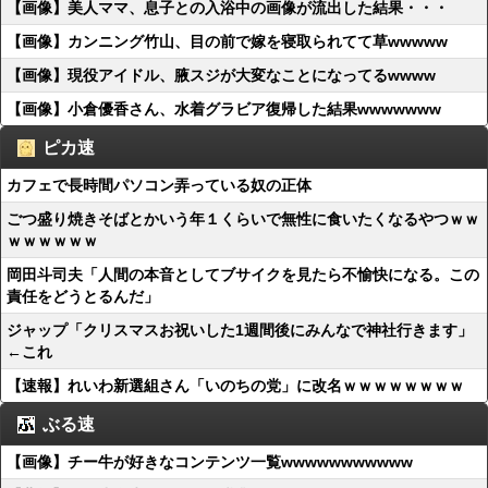
【画像】美人ママ、息子との入浴中の画像が流出した結果・・・
【画像】カンニング竹山、目の前で嫁を寝取られてて草wwwww
【画像】現役アイドル、腋スジが大変なことになってるwwww
【画像】小倉優香さん、水着グラビア復帰した結果wwwwwww
ピカ速
カフェで長時間パソコン弄っている奴の正体
ごつ盛り焼きそばとかいう年１くらいで無性に食いたくなるやつｗｗ
ｗｗｗｗｗｗ
岡田斗司夫「人間の本音としてブサイクを見たら不愉快になる。この
責任をどうとるんだ」
ジャップ「クリスマスお祝いした1週間後にみんなで神社行きます」
←これ
【速報】れいわ新選組さん「いのちの党」に改名ｗｗｗｗｗｗｗｗ
ぶる速
【画像】チー牛が好きなコンテンツ一覧wwwwwwwwwww