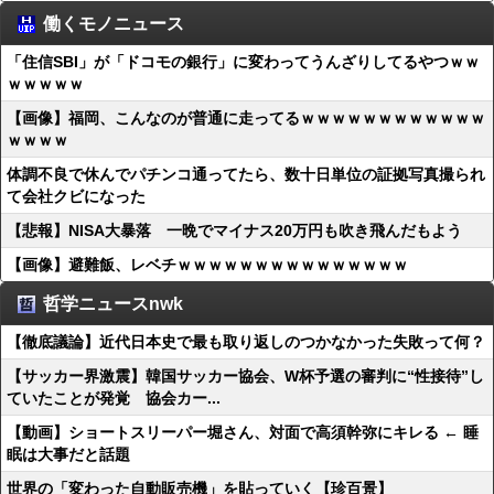
働くモノニュース
「住信SBI」が「ドコモの銀行」に変わってうんざりしてるやつｗｗ
ｗｗｗｗｗ
【画像】福岡、こんなのが普通に走ってるｗｗｗｗｗｗｗｗｗｗｗｗ
ｗｗｗｗ
体調不良で休んでパチンコ通ってたら、数十日単位の証拠写真撮られ
て会社クビになった
【悲報】NISA大暴落 一晩でマイナス20万円も吹き飛んだもよう
【画像】避難飯、レベチｗｗｗｗｗｗｗｗｗｗｗｗｗｗｗ
哲学ニュースnwk
【徹底議論】近代日本史で最も取り返しのつかなかった失敗って何？
【サッカー界激震】韓国サッカー協会、W杯予選の審判に“性接待”し
ていたことが発覚 協会カー...
【動画】ショートスリーパー堀さん、対面で高須幹弥にキレる ← 睡
眠は大事だと話題
世界の「変わった自動販売機」を貼っていく【珍百景】