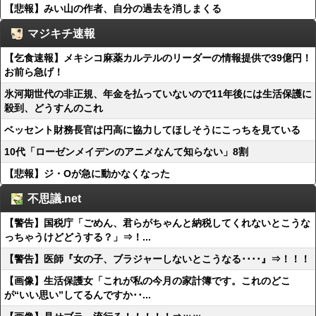
【悲報】みい山の作者、自分の過去を消しまくる
マジキチ速報
【乞食速報】メキシコ麻薬カルテルのリーダーの情報提供で39億円！
お前ら急げ！
氷河期世代の非正規、年金を払っていないので11年後には生活保護に
殺到、どうすんのこれ
ベッセント財務長官は円高に協力してほしそうにこっちを見ている
10代「ローゼンメイデンのアニメなんて知らない」8割
【悲報】ジ・Oが急に動かなくなった
不思議.net
【警告】国税庁「ごめん、君らがちゃんと納税してくれないとこうな
っちゃうけどどうする？」⇒！...
【警告】医師『女の子、ブラジャーしないとこうなる････』⇒！！！
【画像】生活保護女「これが私の今月の家計簿です。これのどこ
が“いい思い”してるんですか･･...