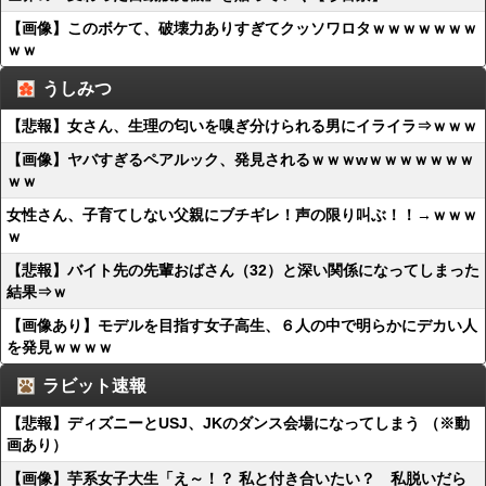
【画像】このボケて、破壊力ありすぎてクッソワロタｗｗｗｗｗｗｗ
ｗｗ
うしみつ
【悲報】女さん、生理の匂いを嗅ぎ分けられる男にイライラ⇒ｗｗｗ
【画像】ヤバすぎるペアルック、発見されるｗｗｗwｗｗｗｗｗｗｗ
ｗｗ
女性さん、子育てしない父親にブチギレ！声の限り叫ぶ！！→ｗｗｗ
ｗ
【悲報】バイト先の先輩おばさん（32）と深い関係になってしまった
結果⇒ｗ
【画像あり】モデルを目指す女子高生、６人の中で明らかにデカい人
を発見ｗｗｗｗ
ラビット速報
【悲報】ディズニーとUSJ、JKのダンス会場になってしまう （※動
画あり）
【画像】芋系女子大生「え～！？ 私と付き合いたい？ 私脱いだら