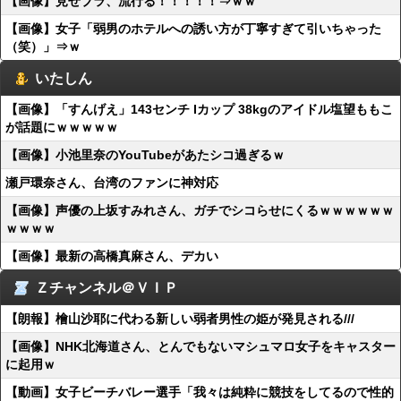
【画像】見せブラ、流行る！！！！！⇒ｗｗ
【画像】女子「弱男のホテルへの誘い方が丁寧すぎて引いちゃった
（笑）」⇒ｗ
いたしん
【画像】「すんげえ」143センチ Iカップ 38kgのアイドル塩望ももこ
が話題にｗｗｗｗｗ
【画像】小池里奈のYouTubeがあたシコ過ぎるｗ
瀬戸環奈さん、台湾のファンに神対応
【画像】声優の上坂すみれさん、ガチでシコらせにくるｗｗｗｗｗｗ
ｗｗｗｗ
【画像】最新の高橋真麻さん、デカい
Ｚチャンネル＠ＶＩＰ
【朗報】檜山沙耶に代わる新しい弱者男性の姫が発見される///
【画像】NHK北海道さん、とんでもないマシュマロ女子をキャスター
に起用ｗ
【動画】女子ビーチバレー選手「我々は純粋に競技をしてるので性的