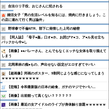
合法ロリ子役、おじさんに犯される
婚活女子「男の生活レベルを知るには、焼肉に行きましょう。こ
の店に連れて行く男は論外」
野球拳で不倫NTR、部下に発情した上司の秘密
【同人誌】「母子●︎姦」口オ●︎ホ、お詫びマ●︎コ、ア●︎ル見せ立ち
バックから中●︎し
【画像】●●バレーさん、とんでもなくエッチな女体を取り揃えて
しまう
北岡果林の痴●︎もの、声出せない設定がエロすぎてヤバい
【超画像】邦画のポスター、9割同じような感じになってしまう
ｗｗｗｗｗｗｗｗｗｗｗ
【悲報】令和最新版の日本の給食、ガチのマジでヤバい…
【画像】出前館って高くない？？？？？？
【画像】最近の女アイドルのライブが身体触り放題ｗｗｗｗｗｗ