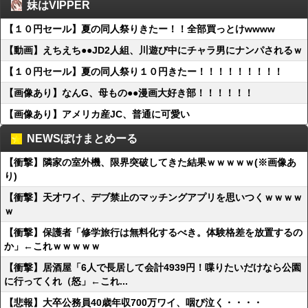
妹はVIPPER
【１０円セール】夏の同人祭りきたー！！全部買っとけwwww
【動画】えちえち●●JD2人組、川遊び中にチャラ男にナンパされるｗ
【１０円セール】夏の同人祭り１０円きたー！！！！！！！！！
【画像あり】なんG、母もの●●漫画大好き部！！！！！！
【画像あり】アメリカ産JC、普通に可愛い
NEWSぽけまとめーる
【衝撃】隣家の室外機、限界突破してきた結果ｗｗｗｗｗ(※画像あ
り)
【衝撃】天才ワイ、デブ禁止のマッチングアプリを思いつくｗｗｗｗ
ｗ
【衝撃】保護者「修学旅行は無料化するべき。体験格差を放置するの
か」←これｗｗｗｗｗ
【衝撃】居酒屋「6人で長居して会計4939円！喋りたいだけなら公園
に行ってくれ（怒」←これ...
【悲報】大卒公務員40歳年収700万ワイ、咽び泣く・・・・