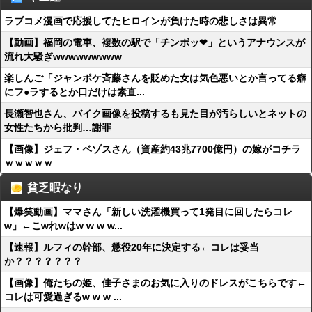
ラブコメ漫画で応援してたヒロインが負けた時の悲しさは異常
【動画】福岡の電車、複数の駅で「チンポッ❤」というアナウンスが
流れ大騒ぎwwwwwwwww
楽しんご「ジャンポケ斉藤さんを貶めた女は気色悪いとか言ってる癖
にフ●ラするとか口だけは素直...
長瀬智也さん、バイク画像を投稿するも見た目が汚らしいとネットの
女性たちから批判…謝罪
【画像】ジェフ・ベゾスさん（資産約43兆7700億円）の嫁がコチラ
ｗｗｗｗｗ
貧乏暇なり
【爆笑動画】ママさん「新しい洗濯機買って1発目に回したらコレ
w」←こwれwはw w w w...
【速報】ルフィの幹部、懲役20年に決定する←コレは妥当
か？？？？？？？
【画像】俺たちの姫、佳子さまのお気に入りのドレスがこちらです←
コレは可愛過ぎるw w w ...