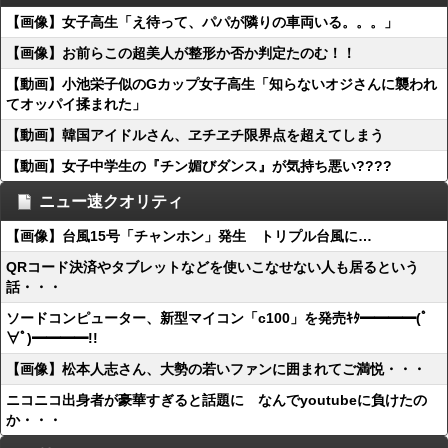
【画像】女子高生「え待って、パパが隣りの車両いる。。。」
【画像】お前らこの超美人が整形か否か判定たのむ！！
【動画】小池栄子似のGカップ女子高生「知らないオジさんに襲われ
てオッパイ揉まれた」
【動画】韓国アイドルさん、ヱチヱチ限界点を超えてしまう
【動画】女子中学生の『チン媚びダンス』が気持ち悪い????
ニュー速クオリティ
【画像】台風15号「チャンホン」発生 トリプル台風に…
QRコード決済やタブレットなどを使いこなせない人も居るという
話・・・
ソードコンピューター、新型マイコン「c100」を発売ｷﾀ━━━━(ﾟ
∀ﾟ)━━━━!!
【画像】松本人志さん、大勢の若いファンに囲まれてご満悦・・・
ニコニコ出身者が豪華すぎると話題に なんでyoutubeに負けたの
か・・・