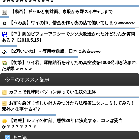
ｗｗｗｗｗｗｗｗｗｗｗｗ
【動画】ギャルと初対面、素股から即ズボ中●︎しまで
【うわあ】ワイの姉、借金を作り夜の店で働いてしまうwwwww
【P!】劇的ビフォーアフターでクソ大改造されたけどなんか質問
ある？【2010.5.15】
【2万いいね】○○専用輸送船、日本に来るwww
【衝撃】ワイ君、尿路結石を砕くため真空波を4000発叩き込まれ
た結果ｗｗｗｗ
今日のオススメ記事
カフェで長時間パソコン弄っている奴の正体
お前ら急げ！怪しい外人みつけたら法務省にタレコミしてみろ！
意外と仕事するぞ？
【速報】ルフィの幹部、懲役20年に決定する←コレは妥当
か？？？？？？？
キニ速