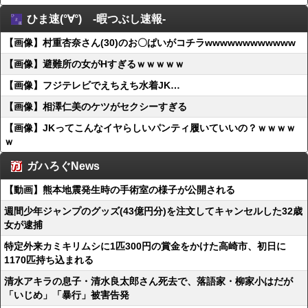
ひま速(°∀°) -暇つぶし速報-
【画像】村重杏奈さん(30)のお〇ぱいがコチラwwwwwwwwwwww
【画像】避難所の女がHすぎるｗｗｗｗｗ
【画像】フジテレビでえちえち水着JK…
【画像】相澤仁美のケツがセクシーすぎる
【画像】JKってこんなイヤらしいパンティ履いていいの？ｗｗｗｗ
ｗ
ガハろぐNews
【動画】熊本地震発生時の手術室の様子が公開される
週間少年ジャンプのグッズ(43億円分)を注文してキャンセルした32歳
女が逮捕
特定外来カミキリムシに1匹300円の賞金をかけた高崎市、初日に
1170匹持ち込まれる
清水アキラの息子・清水良太郎さん死去で、落語家・柳家小はだが
「いじめ」「暴行」被害告発