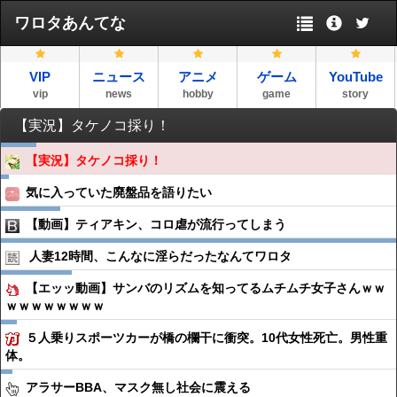
ワロタあんてな
VIP
ニュース
アニメ
ゲーム
YouTube
vip
news
hobby
game
story
【実況】タケノコ採り！
【実況】タケノコ採り！
気に入っていた廃盤品を語りたい
【動画】ティアキン、コロ虐が流行ってしまう
人妻12時間、こんなに淫らだったなんてワロタ
【エッッ動画】サンバのリズムを知ってるムチムチ女子さんｗｗ
ｗｗｗｗｗｗｗｗ
５人乗りスポーツカーが橋の欄干に衝突。10代女性死亡。男性重
体。
アラサーBBA、マスク無し社会に震える