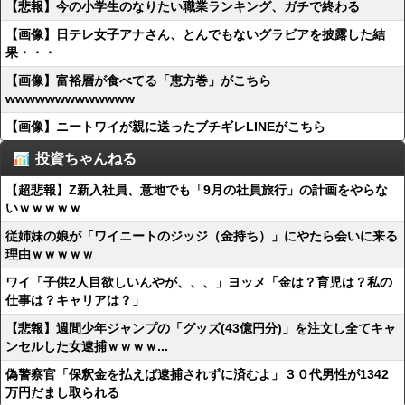
【悲報】今の小学生のなりたい職業ランキング、ガチで終わる
【画像】日テレ女子アナさん、とんでもないグラビアを披露した結
果・・・
【画像】富裕層が食べてる「恵方巻」がこちら
wwwwwwwwwwwww
【画像】ニートワイが親に送ったブチギレLINEがこちら
投資ちゃんねる
【超悲報】Z新入社員、意地でも「9月の社員旅行」の計画をやらな
いｗｗｗｗｗ
従姉妹の娘が「ワイニートのジッジ（金持ち）」にやたら会いに来る
理由ｗｗｗｗｗ
ワイ「子供2人目欲しいんやが、、、」ヨッメ「金は？育児は？私の
仕事は？キャリアは？」
【悲報】週間少年ジャンプの「グッズ(43億円分)」を注文し全てキャ
ンセルした女逮捕ｗｗｗｗ...
偽警察官「保釈金を払えば逮捕されずに済むよ」３０代男性が1342
万円だまし取られる