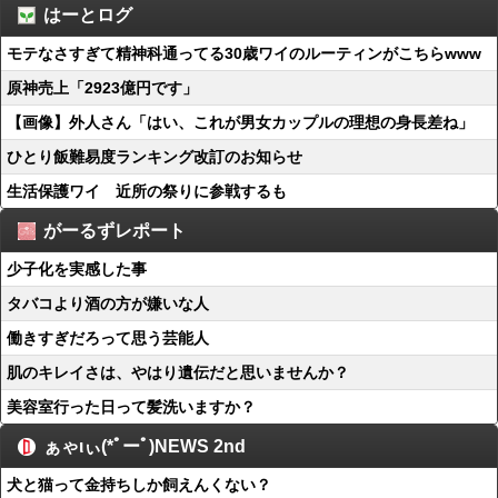
はーとログ
モテなさすぎて精神科通ってる30歳ワイのルーティンがこちらwww
原神売上「2923億円です」
【画像】外人さん「はい、これが男女カップルの理想の身長差ね」
ひとり飯難易度ランキング改訂のお知らせ
生活保護ワイ 近所の祭りに参戦するも
がーるずレポート
少子化を実感した事
タバコより酒の方が嫌いな人
働きすぎだろって思う芸能人
肌のキレイさは、やはり遺伝だと思いませんか？
美容室行った日って髪洗いますか？
ぁゃιぃ(*ﾟーﾟ)NEWS 2nd
犬と猫って金持ちしか飼えんくない？