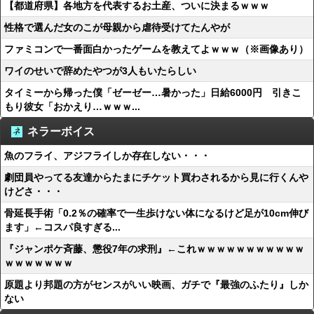
【都道府県】各地方を代表するお土産、ついに決まるｗｗｗ
性格で選んだ女のこが母親から虐待受けてたんやが
ファミコンで一番面白かったゲームを教えてよｗｗｗ（※画像あり）
ワイのせいで辞めたやつが3人もいたらしい
タイミーから帰った僕「ゼーゼー…暑かった」日給6000円 引きこ
もり彼女「おかえり…ｗｗｗ...
ネラーボイス
魚のフライ、アジフライしか存在しない・・・
劇団員やってる友達からたまにチケット買わされるから見に行くんや
けどさ・・・
骨延長手術「0.2％の確率で一生歩けない体になるけど足が10cm伸び
ます」←コスパ良すぎる...
『ジャンポケ斉藤、懲役7年の求刑』←これｗｗｗｗｗｗｗｗｗｗｗ
ｗｗｗｗｗｗｗ
原題より邦題の方がセンスがいい映画、ガチで『最強のふたり』しか
ない