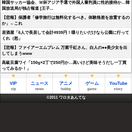
韓国サッカー協会、Ｗ杯アジア予選で外国人審判員に性的接待か…韓
国放送局が独占報道 [王子...
【悲報】保護者「修学旅行は無料化するべき。体験格差を放置するの
か」←これ
居酒屋「6人で長居して会計4939円！喋りたいだけなら公園に行って
くれ（怒」
【悲報】ファイアーエムブレム 万紫千紅さん、白人の●●美少女を出
してしまうwww
高級豆腐ワイ「150g×2丁で250円か…高いけど美味そうだし一丁買
ってみるか！」
VIP
ニュース
アニメ
ゲーム
YouTube
vip
news
hobby
game
story
©2011
ワロタあんてな