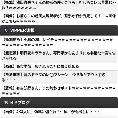
【衝撃】浅田真央ちゃんの婚活条件がこちら←むしろコレは普通じゃ
ね？w w w w w w ...
【画像】お前らこの超美人容疑者が、整形か否か判定して！！→画像
がこちらw w w w w ...
VIPPER速報
【衝撃動画】令和のJS、レベチｗｗｗｗｗｗｗｗｗｗｗｗｗｗｗｗ
ｗｗｗｗｗｗｗｗｗｗｗｗｗｗ
【超悲報】明日花キララさん、専門家からあまりにも非情な一言を告
げられる
【画像】高市早苗、殺されることに怯え始める
【放送事故】昔のドラマのレ◯プシーン、今見るとアウトすぎ
る・・・
【悲報】有吉弘行さん、また匂わせポストｗｗｗｗｗｗｗｗｗｗｗｗ
ｗｗｗｗｗ
BIPブログ
【画像】JK3人組、強風に煽られ「生尻」が丸出しに・・・