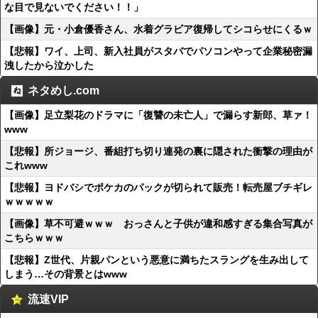
な目で見ないでください！！」
【画像】元・小倉優香さん、水着グラビア復帰してシコらせにくるｗ
【悲報】ワイ、上司、新入社員がスタバでパソコンやって企業秘密漏
洩したから泣かした
ネタめし.com
【画像】足立梨花のドラマに「復讐の未亡人」で漏らす新郎、草ァ！
www
【悲報】所ジョージ、番組打ち切り連発の裏に隠された衝撃の理由が
これwww
【悲報】ヨドバシでポケカのパックが切られて販売！転売屋ブチギレ
ｗｗｗｗｗ
【画像】草不可避ｗｗｗ おっさんと子供が違和感すぎる集合写真が
こちらｗｗｗ
【悲報】Z世代、片親パンという悪意に満ちたスラングを生み出して
しまう…その背景とはwww
流速VIP