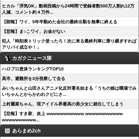
ヒカル「浮気OK」動画投稿から24時間で登録者数500万人割れ12万
人減、コメント約４万件...
【朗報】ワイ、5年半勤めた会社の最終出勤を無事に終える
【悲報】ま○こワイ、お金がない
犯人「時刻表トリック使ったろ！次に来る最終列車に乗り継ぎすれば
アリバイ成立や！」
カガクニュース隊
ハロプロ恵体ランキングTOP10
高市、避難所を3分視察して去る
みいちゃんと山田さんアニメ化反対署名始まる「うちの娘は職場でみ
いちゃんとからかわれクビにさ...
上村麗菜ちゃん、現アイドル界最高の美少女に就任してしまう
【悲報】すき家、炎上 wwwwwwwwwww wwwwwwwwwww
wwwwwwwwww...
あらまめ2ch