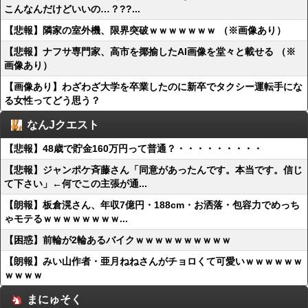
こんなんだけどいいの…？??...
【悲報】隣家の室外機、限界突破ｗｗｗｗｗｗｗ （※画像あり）
【悲報】ナフサ専門家、高市を揶揄したAI画像を堂々と載せる （※
画像あり）
【画像あり】わざわざ大学を卒業したのに新卒でタクシー運転手にな
る女性ってどう思う？
なんJクエスト
【悲報】48歳で貯金160万円って普通？・・・・・・・・・
【悲報】ジャンポケ斉藤さん「同意があったんです。本当です。信じ
て下さい」←何でこの主張が通...
【朗報】板倉滉さん、年収7億円・188cm・お洒落・包容力でめっち
ゃモテるｗｗｗｗｗｗｗｗ...
【困惑】前輪が2輪あるバイクｗｗｗｗｗｗｗｗｗｗ
【朗報】みい山作者・亜月ねねさんがチョロくて可愛いｗｗｗｗｗｗ
ｗｗｗｗ
まにゅそく