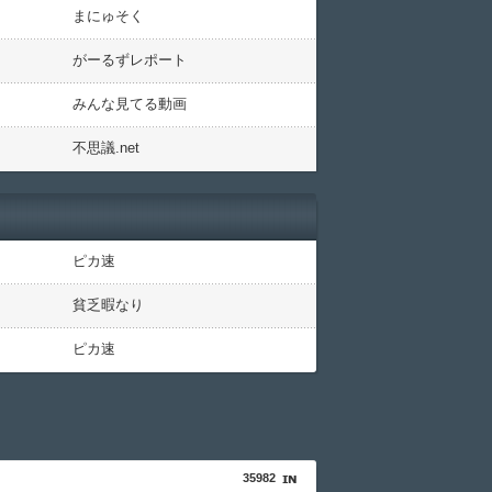
まにゅそく
がーるずレポート
みんな見てる動画
不思議.net
ピカ速
貧乏暇なり
ピカ速
35982