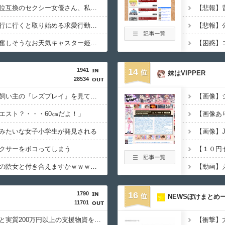
【画像】橋本環奈の上位互換のセクシー女優さん、私服でも可愛すぎるｗｗｗｗｗｗｗｗｗ
【動画】彼女と温泉旅行に行くと取り始める求愛行動ｗｗｗｗｗｗｗｗｗｗｗ
【画像】弱者男性が興奮しそうなお天気キャスター姫、見つかるｗｗｗｗｗｗｗ
1941
14
妹はVIPPER
28534
【悲報】イッヌさん、飼い主の『レズプレイ』を見てドン引き・・・
【画像】
エスト？・・・60㎝だよ！」
【画像あ
みたいな女子小学生が発見される
【画像】
クサーをボコってしまう
【動画】こういう貧乳の陰女と付き合えますかｗｗｗｗｗｗｗ
1790
16
NEWSぽけまとめ
11701
【朗報】ヒカキンなんと実質200万円以上の支援物資を寄付してしまう・・・