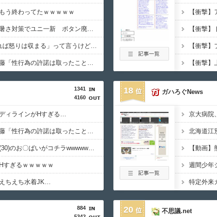
もう終わってたｗｗｗｗｗ
【甲子園】青森山田が暑さ対策でユニ一新 ボタン廃止でTシャツ素材ｗｗｗ
「怒ったら6秒我慢すれば怒りは収まる」って言うけど・・・
【画像】ジャンポケ斎藤「性行為の許諾は取ったことありません」
1341
18
ガハろぐNews
4160
ディラインがHすぎる…
【悲報】ジャンポケ斎藤「性行為の許諾は取ったことありません」
【画像】村重杏奈さん(30)のお〇ぱいがコチラwwwwwwwwwwww
【動画】
Hすぎるｗｗｗｗｗ
えちえち水着JK…
884
20
不思議.net
5342