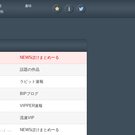
能
趣味
他
NEWSぽけまとめーる
話題の作品
ラビット速報
BIPブログ
VIPPER速報
流速VIP
【衝撃】ワイ「毎日つらい…もしかしてワイって鬱…？」ネット「鬱の症状は過食、不眠、手の震え」ワイ「…」→結果ｗｗｗｗｗ
NEWSぽけまとめーる