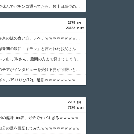
体調不良で休んでパチンコ通ってたら、数十日単位の証拠写真撮られて会社クビになった
2778
23182
【動画】春奈の飯の食い方、レベチｗｗｗｗｗｗｗｗｗｗｗｗｗｗｗｗｗｗｗｗｗｗｗｗ
【悲報】思春期の娘に「キモッ」と言われたお父さん、グレる
【画像】ヘソ出しJKさん、股間の方まで見えてしまうｗｗｗｗｗｗｗｗｗ
沖縄尚学のチアがインタビューを受ける姿が可愛いと話題に（※動画あり）
【画像】ギャルJSりりぴ(12)、近影ｗｗｗｗｗｗｗｗｗｗ
2263
7170
【悲報】男の趣味Tier表、ガチでヤバすぎるｗｗｗｗｗｗｗｗｗｗ
自分の足を撮影してみたｗｗｗｗｗｗｗｗｗｗ