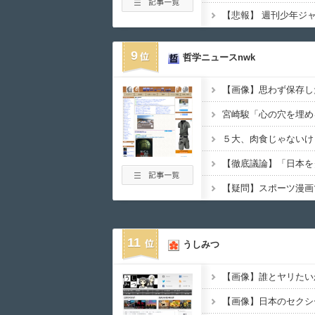
9
哲学ニュースnwk
11
うしみつ