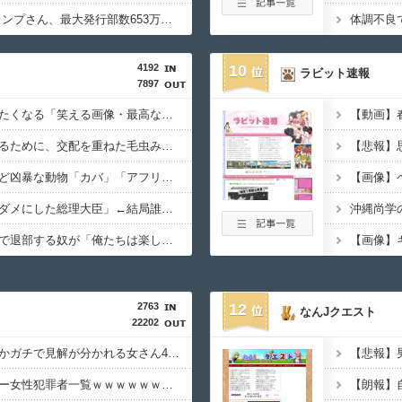
【悲報】 週刊少年ジャンプさん、最大発行部数653万部から急降下でついに「100万部」を割ってしまうｗｗｗｗｗ
4192
10
ラビット速報
7897
【画像】思わず保存したくなる「笑える画像・最高な画像」貼っていけｗｗｗｗｗ
宮崎駿「心の穴を埋めるために、交配を重ねた毛虫みたいな小さな犬を連れてる人、本当に醜い」←これどう思う？
５大、肉食じゃないけど凶暴な動物「カバ」「アフリカゾウ」「バッファロー」「コーカサスオオカブト」
【徹底議論】「日本をダメにした総理大臣」←結局誰だと思う？
【疑問】スポーツ漫画で退部する奴が「俺たちは楽しくやりたかったんだよ」って言い出す理由ｗｗｗｗｗ
2763
12
なんJクエスト
22202
【画像】誰とヤリたいかガチで見解が分かれる女さん4人衆、発見されるｗｗｗｗｗｗｗ
【画像】日本のセクシー女性犯罪者一覧ｗｗｗｗｗｗｗｗｗ
【朗報】