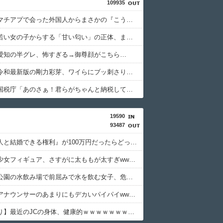
109935
【驚愕】マチアプで会った外国人からまさかの『こう』言われたんやがこれワイ詰みか？？？？？？？
【衝撃】若い女の子からする「甘い匂い」の正体、まさか分からないDTなんておらんよな？よな？w w w w w w w w w w w
愛知の半グレ、怖すぎる→御尊顔がこちら…
【画像】令和最新版の剛力彩芽、ワイらにブッ刺さりまくりと話題にw w w w w w w w w w w w w
【怒報】国税庁「あのさぁ！君らがちゃんと納税してくれないとこうなっちゃうけどどうする？！」←これw w w w w w w w
19590
93487
『この美人と結婚できる権利』が100万円だったらどっち選ぶwwwww
最近の美少女フィギュア、さすがに太ももが太すぎwwwww
【動画】公園の水飲み場で前屈みで水を飲む女子、危うく乳が見えてしまう
【画像】アナウンサーのあまりにもデカいパイパイwwwwwwww
【画像あり】最近のJCの身体、健康的ｗｗｗｗｗｗｗｗｗｗｗｗｗｗｗ