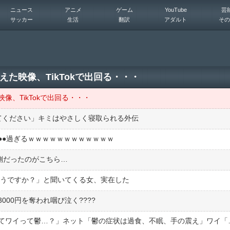
ニュース
アニメ
ゲーム
YouTube
芸
サッカー
生活
翻訳
アダルト
その
た映像、TikTokで出回る・・・
、TikTokで出回る・・・
せてください」キミはやさしく寝取られる外伝
●●過ぎるｗｗｗｗｗｗｗｗｗｗｗｗ
側だったのがこちら…
どうですか？」と聞いてくる女、実在した
00円を奪われ咽び泣く????