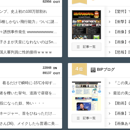
82956
ンプ、史上初の100万部割れ
ワンピースの「世界に5種しかない飛行能力」ついに謎が判明するｗｗｗｗ
【悲報】大阪で白昼堂々誘拐事件発生 wwwwwwwwwwwwwwwwwwwwwwwwwwwwwwwwwwww
【画像】
【悲報】竹田恒泰「愛子さまが天皇になれないのはSnow Manに女がいないのと同じ」X民「養子案はSnow Manに竹田恒泰が入るようなもの」
国人審判員に性的接待ｗｗｗｗ
22848
4
BIPブログ
89137
【画像】NASAが開発、着るだけで瞬時に-15℃冷却する冷感ポンチョが3,980円ｗｗｗｗｗ
【悲報】女さん、歩行者を轢いた挙句、道路で昼寝をしようとしてしまう
懲役になった奴、怖い・・・
【悲報】仙台育英のマネージャー、首をひねっただけでなぜかウインクしたことにされてしまう
【悲報】女芸人の吉住さん(36)、メイクしたら普通に美人の部類だったと判明