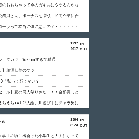
【悲報】昔のおもちゃって今のガキ共にウケるんかな？ｗｗｗｗｗｗｗｗｗｗ
【悲報】公務員さん、ボーナスを増額「民間企業に合わせました」ｗｗｗｗｗｗｗｗｗｗ
【困惑】コーラって本当に体に悪いの？・・・・・・・・・
1797
9117
ショタガキ、姉が●●すぎて精通
り】相澤仁美のケツ
JD「私って顔でかい？」
【１０円セール】夏の同人祭りきたー！！全部買っとけwwww
【動画】えちえち●●JD2人組、川遊び中にチャラ男にナンパされるｗ
1384
ーる
8524
【衝撃】大学生の頃に出会った小学生と大人になってから再会し結婚した男、めちゃくちゃ叩かれてしまうｗｗｗｗｗ(※画像あり)