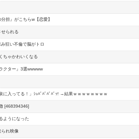
の分担』がこちらw【恋愛】
させられる
揉み狂い不倫で脳がトロ
くちゃかわいくなる
クター』3選wwwww
ってる！」ｼｭﾊﾞﾊﾞﾊﾞﾊﾞｯ! →結果ｗｗｗｗｗｗｗｗ
68394346]
るようになった
取られ映像