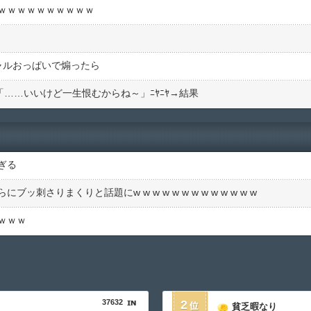
ｗｗｗｗｗｗｗｗｗｗ
ャルおっぱいで煽ったら
)「……いいけど一生恨むからね～」ﾆﾔﾆﾔ→結果
ぎる
さりまくりと話題にw w w w w w w w w w w w w
ｗｗｗ
37632
2
貧乏暇なり