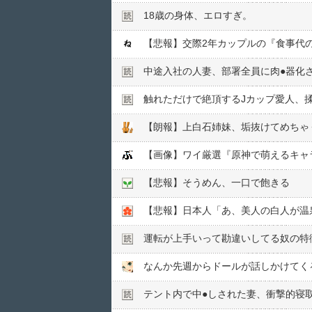
18歳の身体、エロすぎ。
【悲報】交際2年カップルの『食事代
中途入社の人妻、部署全員に肉●︎器化
触れただけで絶頂するJカップ愛人、
【朗報】上白石姉妹、垢抜けてめちゃ
【画像】ワイ厳選『原神で萌えるキャラ
【悲報】そうめん、一口で飽きる
【悲報】日本人「あ、美人の白人が温泉に入
運転が上手いって勘違いしてる奴の特徴 [4
なんか先週からドールが話しかけてく
テント内で中●︎しされた妻、衝撃的寝