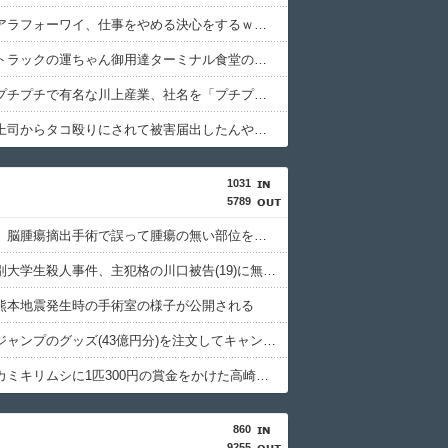
【衝撃】アラフォーワイ、仕事をやめる決心をするｗｗｗｗｗ
【衝撃】トラックの運ちゃん御用達ターミナル食堂のオムライスが強すぎるｗｗｗｗｗ(※画像あり)
【衝撃】プチプチで有名な川上産業、社名を「プチプチ株式会社」に変更されるｗｗｗｗｗ
【衝撃】上司からタコ殴りにされて被害届出したんやけど示談金どれくらいいけそう？ｗｗｗｗｗ
1031
5789
京大病院、脳腫瘍摘出手術で誤って腫瘍の無い部位を摘出 脳幹など損傷受け植物状態に
北海道江別大学生殺人事件、主犯格の川口被告(19)に無期懲役の判決
熊本地震発生時の手術室の様子が公開される
週間少年ジャンプのグッズ(43億円分)を注文してキャンセルした32歳女が逮捕
特定外来カミキリムシに1匹300円の賞金をかけた高崎市、初日に1170匹持ち込まれる
860
9255