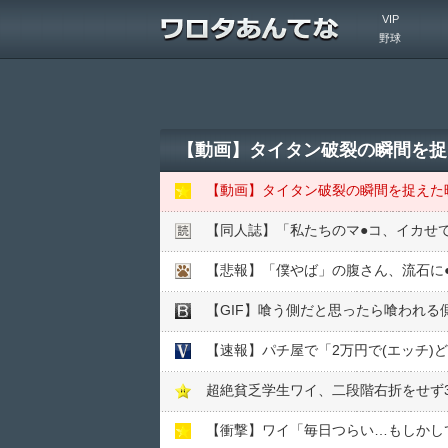
VIP
野球
【動画】タイタン破裂の瞬間を捉え
【動画】タイタン破裂の瞬間を捉えた映像
【同人誌】「私たちのマ●︎コ、イカ
【悲報】「僕やば」の腹さん、流石に
【GIF】喰う側だと思ったら喰われる
【速報】パチ屋で「2万円で(エッチ)
超絶貧乏学生ワイ、二段階右折をせず30