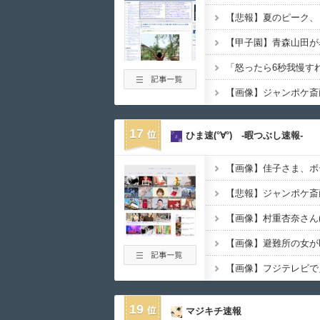
【悲報】夏のピーク、
17
ひま速(°∀°) -暇つぶし速報-
【画像】佳子さま、ボ
【画像】避難所の女が
【画像】フジテレビで
19
マジキチ速報