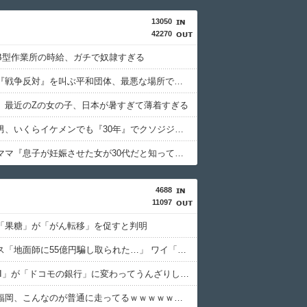
13050
42270
B型作業所の時給、ガチで奴隷すぎる
【画像】『戦争反対』を叫ぶ平和団体、最悪な場所でデモをしてしまう
】最近のZの女の子、日本が暑すぎて薄着すぎる
【画像】男、いくらイケメンでも『30年』でクソジジいになってしまう
【画像】ママ『息子が妊娠させた女が30代だと知って卒倒した』←これ
4688
11097
「果糖」が「がん転移」を促すと判明
積水ハウス「地面師に55億円騙し取られた…」 ワイ「はえーかわいそう…会社滅茶苦茶やろなぁ」
「住信SBI」が「ドコモの銀行」に変わってうんざりしてるやつｗｗｗｗｗｗｗ
【画像】福岡、こんなのが普通に走ってるｗｗｗｗｗｗｗｗｗｗｗｗｗｗｗｗ