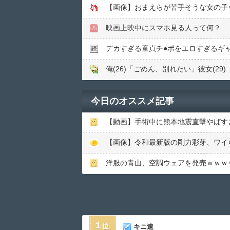
【画像】おまえらが苦手そうな女の子
映画上映中にスマホ見る人って何？
デカすぎる童貞チ●︎ポをエロすぎるギ
俺(26)「ごめん、別れたい」彼女(29
今日のオススメ記事
【動画】手術中に熊本地震直撃やばす
【画像】令和最新版の剛力彩芽、ワイらにブッ刺
洋服の青山、空調ウェアを発売ｗｗｗ
1
キニ速