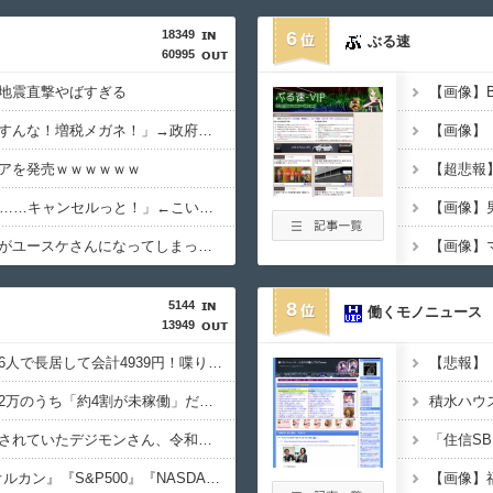
18349
6
ぶる速
60995
地震直撃やばすぎる
【画像】
政府「増税」敵「増税すんな！増税メガネ！」→政府「減税」敵「減税すんな！社会保障どうなる！」
アを発売ｗｗｗｗｗｗ
【超悲報
女「43億円注文して………キャンセルっと！」←こいつの目的
ダイアンのじゃない方がユースケさんになってしまっているという事実←これ
5144
8
働くモノニュース
13949
【画像あり】居酒屋「6人で長居して会計4939円！喋りたいだけなら公園に行ってくれ（怒」
【悲報】
【悲報】NISA口座2052万のうち「約4割が未稼働」だったｗｗｗｗｗ
【朗報】オワコン扱いされていたデジモンさん、令和に「全盛期を超える利益」を生み出していた
【悲報】NISA民、『オルカン』『S&P500』『NASDAQ100』しか買わない