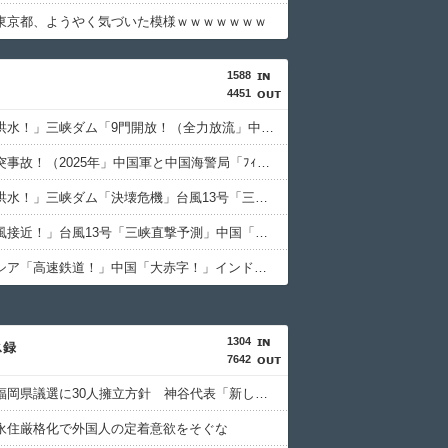
東京都、ようやく気づいた模様ｗｗｗｗｗｗｗ
1588
4451
中国「大洪水！」三峡ダム「9門開放！（全力放流」中国都市「三峡沿線の道路水没」中国政府「高速道路封鎖！」中国ダム「緊急放流に合わせて開門（土砂崩れ発生」→
中国「衝突事故！（2025年」中国軍と中国海警局「ﾌｨﾘﾋﾟﾝ船の追跡中に衝突！（8/11」中国「2人死亡」中国政府「1年間隠蔽」日本「隠蔽された事実報道！（2026年」→
中国「大洪水！」三峡ダム「決壊危機」台風13号「三峡直撃確定」日本「最も強い勢力で接近！（伊勢湾台風級」台風13号と15号「中国本土でぶつかり合う（前代未聞」→
中国「台風接近！」台風13号「三峡直撃予測」中国「上流大洪水！（三峡上流」中国都市「8/5の映像（動画」三峡ダム「緊急放流（決壊危機」中国「下流大水害（震え声」→
インドネシア「高速鉄道！」中国「大赤字！」インドネシア「運営会社の株式購入！（負債対策」中国「はい（巨額負債」インドネシア「700km延伸計画！（実質中止」→
1304
ス録
7642
参政党、福岡県議選に30人擁立方針 神谷代表「新しい選択肢を」
永住厳格化で外国人の定着意欲をそぐな