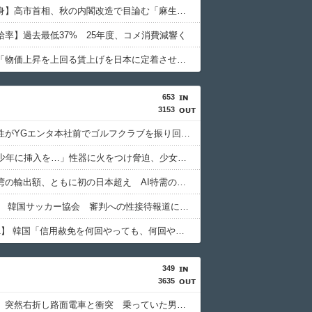
【女性自身】高市首相、秋の内閣改造で目論む「麻生支配からの脱却」…茂木敏充氏も小林鷹之氏もクビ
給率】過去最低37% 25年度、コメ消費減響く
高市総理「物価上昇を上回る賃上げを日本に定着させる」 →国家公務員月給3.51％増へ 地方公務員も追随する見通し
653
3153
日本人女性がYGエンタ本社前でゴルフクラブを振り回し逮捕…韓国
「14歳の少年に挿入を…」性器に火をつけ脅迫、少女達はモップで…657人が死亡した韓国“最悪の人権侵害”のおぞましすぎる実態
韓国と台湾の輸出額、ともに初の日本超え AI特需の恩恵で差 26年上期
【東スポ】 韓国サッカー協会 審判への性接待報道にＳＮＳ紛糾「徹底追及」「２００２年はどうなの？」
【Money1】 韓国「信用赦免を何回やっても、何回やっても」⇒ 257万人赦免したのに60万人がまた延滞者に転落！
349
3635
【鹿児島】突然右折し路面電車と衝突 乗っていた男女3人は車を放置しダッシュで逃走中