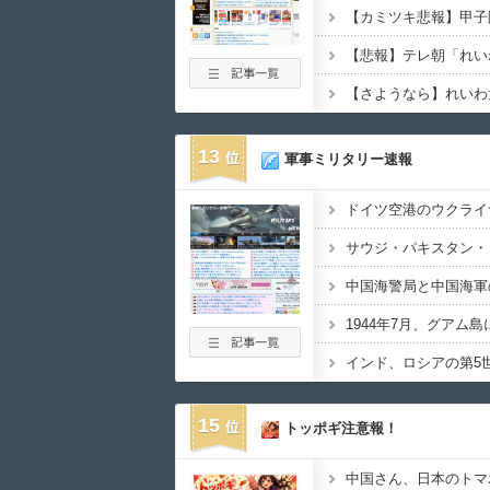
13
軍事ミリタリー速報
15
トッポギ注意報！