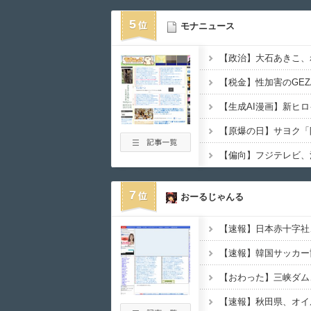
5
モナニュース
7
おーるじゃんる