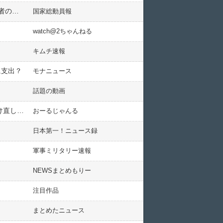
恒大集団「破産申請！（破産申請ではない」申請受理の場合「債権者は資産差し押さえできない」中国「債権者の強制差し押さえ阻止！」日本「大戦争の予兆（大洪水と山火事」→
国家総動員報
watch@2ちゃんねる
キムチ速報
に支出？
モナニュース
話題の動画
【バス水没事故14名死亡】通報詳細発覚 消防「あなたが使ってるのはBluetoothですか？Bluetooth切ってかけ直して下さい」
おーるじゃんる
日本第一！ニュース録
軍事ミリタリー速報
NEWSまとめもりー
注目作品
まとめたニュース