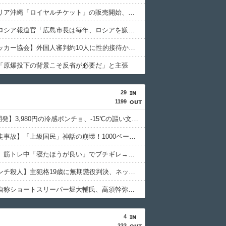
ジャングリア沖縄「ロイヤルチケット」の販売開始、大人29,700円にｗｗｗｗｗｗｗｗｗ
【悲報】ロシア報道官「広島市長は毎年、ロシアを嫌悪する『偽りの呪文』を繰り返し、日本人をゾンビ化させている」と主張
【韓国サッカー協会】外国人審判約10人に性的接待か 計1496回、約2億ウォン（約2200万円）
「原爆投下の背景こそ反省が必要だ」と主張
29
1199
【NASA開発】3,980円の冷感ポンチョ、-15℃の謳い文句にネット騒然
【池袋暴走事故】「上級国民」神話の崩壊！1000ページの法解釈が明かす不逮捕の真実
【堀大輔】筋トレ中「寝たほうが良い」でブチギレ→器具破壊の瞬間
【江別リンチ殺人】主犯格19歳に無期懲役判決、ネット「死刑でいい」と激怒
【悲報】自称ショートスリーパー堀大輔氏、高須幹弥に医学的指摘され激昂→FXで億単位損失も発覚
4
233