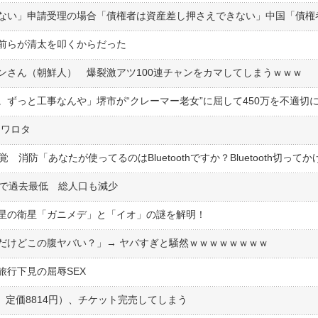
前らが清太を叩くからだった
ンさん（朝鮮人） 爆裂激アツ100連チャンをカマしてしまうｗｗｗ
ずっと工事なんや」堺市が“クレーマー老女”に屈して450万を不適切
てワロタ
れで過去最低 総人口も減少
星の衛星「ガニメデ」と「イオ」の謎を解明！
だけどこの腹ヤバい？」→ ヤバすぎと騒然ｗｗｗｗｗｗｗｗ
行下見の屈辱SEX
、定価8814円）、チケット完売してしまう