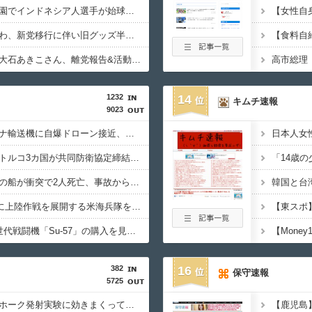
【カミツキ悲報】甲子園でインドネシア人選手が始球式→日本保守党・百田尚樹代表「甲子園を政治利用するな！」
【悲報】テレ朝「れいわ、新党移行に伴い旧グッズ半額セール開催。でも『秘書給与疑惑』あるよね＾＾」
【食料自
【さようなら】れいわ大石あきこさん、離党報告&活動休止を宣言
1232
14
キムチ速報
9023
ドイツ空港のウクライナ輸送機に自爆ドローン接近、見つけた空港職員が蹴り落とす…高性能プラスチック爆弾搭載！
サウジ・パキスタン・トルコ3カ国が共同防衛協定締結…「イスラム版NATO」指摘も！
中国海警局と中国海軍の船が衝突で2人死亡、事故から約1年を経て公表…南シナ海でフィリピン船を追跡中！
1944年7月、グアム島に上陸作戦を展開する米海兵隊を空撮！
インド、ロシアの第5世代戦闘機「Su-57」の購入を見送りか！
382
16
保守速報
5725
中国さん、日本のトマホーク発射実験に効きまくってしまうｗｗｗｗｗ