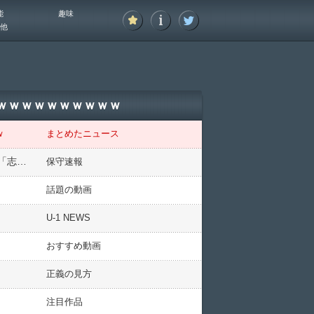
能
趣味
他
ｗｗｗｗｗｗｗｗｗｗｗ
ｗ
まとめたニュース
維新なのに新選組？日本維新の会、新マスコットキャラクターに総ツッコミ！「れいわ新選組の内通者が！」「志士を弾圧しとる側やw」
保守速報
話題の動画
U-1 NEWS
おすすめ動画
正義の見方
注目作品