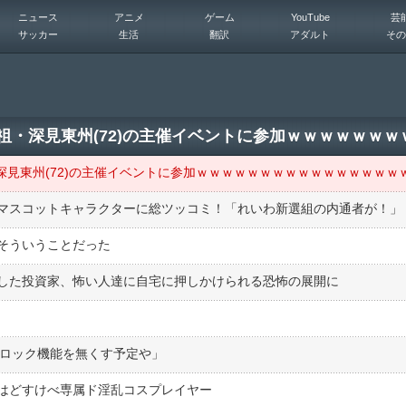
ニュース
アニメ
ゲーム
YouTube
芸
サッカー
生活
翻訳
アダルト
その
教祖・深見東州(72)の主催イベントに参加ｗｗｗｗｗｗ
・深見東州(72)の主催イベントに参加ｗｗｗｗｗｗｗｗｗｗｗｗｗｗｗｗ
そういうことだった
した投資家、怖い人達に自宅に押しかけられる恐怖の展開に
ブロック機能を無くす予定や」
はどすけべ専属ド淫乱コスプレイヤー