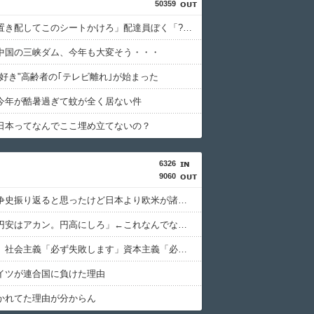
50359
馬鹿客「置き配してこのシートかけろ」配達員ぼく「????」
中国の三峡ダム、今年も大変そう・・・
大好き"高齢者の｢テレビ離れ｣が始まった
今年が酷暑過ぎて蚊が全く居ない件
日本ってなんでここ埋め立てないの？
6326
9060
太平洋戦争史振り返ると思ったけど日本より欧米が諸悪の根源やん
日本人「円安はアカン。円高にしろ」←これなんでなんや
共産主義、社会主義「必ず失敗します」資本主義「必ず少子化します」
イツが連合国に負けた理由
かれてた理由が分からん