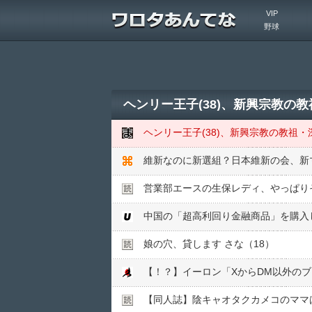
VIP
野球
ヘンリー王子(38)、新興宗教の
ヘンリー王子(38)、新興宗教の教祖
営業部エースの生保レディ、やっぱり
中国の「超高利回り金融商品」を購入
娘の穴、貸します さな（18）
【！？】イーロン「XからDM以外の
【同人誌】陰キャオタクカメコのママ