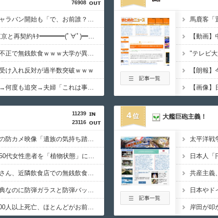
76908
中道改革連合、全国キャラバン開始も「で、お前誰？」状態ｗｗｗｗｗ
長友、引退撤回！FC東京と再契約ｷﾀ━━━━(ﾟ∀ﾟ)━━━━!!
【動画】
早大生さん、ポイント不正で無銭飲食ｗｗｗ大学が異例の警告へ
"テレビ
受け入れ反対が過半数突破ｗｗｗ
【朗報】
「居眠り運転かな？」→何度も追突→夫婦「これは事故じゃない」と気付く…
【画像】
11239
4
大艦巨砲主義！
23116
デニー、辺野古沖事故の防カメ映像「遺族の気持ち踏まえたものかくみ取り切れず」
京大病院、手術ミスで50代女性患者を「植物状態」に 脳腫瘍摘出手術で腫瘍の無い部位を摘出してしまう
早稲田大学「学生の皆さん、近隣飲食店での無銭飲食はやめてください」
パさん「平和を願う式典なのに防弾ガラスと防弾バッグSPで囲まれた壇上でスピーチする人が総理大臣」
日本やド
ドイツ、熱中症で10,000人以上死亡、ほとんどがお前らと同年代で若者は元気????
岸田が叩