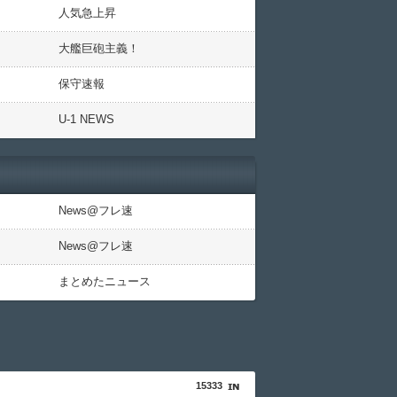
人気急上昇
大艦巨砲主義！
保守速報
U-1 NEWS
News@フレ速
News@フレ速
まとめたニュース
15333