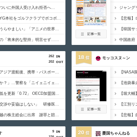
ついに外国人受け入れ拒否へ…
【衝撃】日本人女性、YG本社をゴルフクラブでボコボコにして現行犯逮捕ｗｗｗ
中国ネット「青春」「うらやましい」「アニメの世界が現実に」
高市首相、非核三原則の「将来的な堅持」明言せず…米国の核抑止力「縛っている」との問題意識か
中国政府
262
18
モッコスヌ～ン
202
「高収入」信じて東南アジア渡航後、携帯・パスポート奪われ監禁…韓国人の被害急増
「俺に韓国語で話すのか？」…警察を「ニイェニイェニイェ」とからかう韓国滞在外国人の投稿動画が物議
韓国で出生率が過去最低を更新「0.72」 OECD加盟国で唯一 1を下回る
【韓国】ユン大統領「交渉や妥協はしない」 研修医集団ボイコット受け
徴用被害者遺族、不二越の株主総会に出席 謝罪と賠償求める
9
20
す
憂国ちゃんねる
276