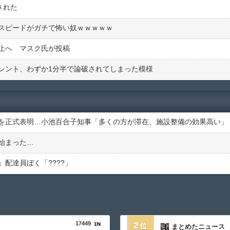
された
スピードがガチで怖い奴ｗｗｗｗｗ
止へ マスク氏が投稿
レント、わずか1分半で論破されてしまった模様
を正式表明…小池百合子知事「多くの方が滞在、施設整備の効果高い」
始まった…
配達員ぼく「????」
17449
2
まとめたニュース