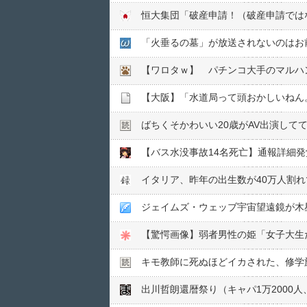
「火垂るの墓」が放送されないのはお
【ワロタｗ】 パチンコ大手のマルハ
【大阪】「水道局って頭おかしいねん。
ばちくそかわいい20歳がAV出演して
イタリア、昨年の出生数が40万人割
ジェイムズ・ウェッブ宇宙望遠鏡が木
【驚愕画像】弱者男性の姫「女子大生
キモ教師に死ぬほどイカされた、修学旅
出川哲朗還暦祭り（キャパ1万2000人