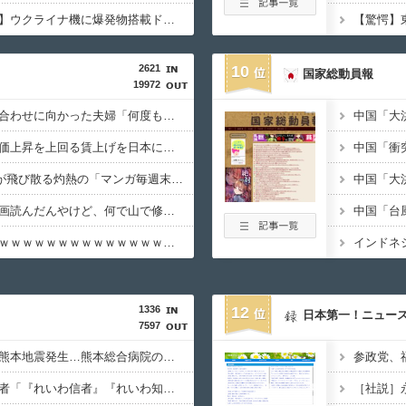
【ドイツ空港テロ未遂】ウクライナ機に爆発物搭載ドローン接近→空港職員が蹴り落とす 偶然起爆せず最悪の事態回避「高性能C4搭載していた」
【驚愕】
2621
10
国家総動員報
19972
【悲報】結婚式の衣装合わせに向かった夫婦「何度も何度も追突され…何が目的か本当に理解できない」東名高速で続いた約1.7キロの追突
【悲報】高市総理「物価上昇を上回る賃上げを日本に定着させる」 →国家公務員月給3.51％増へ 地方公務員も追随する見通し
【朗報】Amazon、汗が飛び散る灼熱の「マンガ毎週末セール（50%還元）」を開催ｗｗｗｗｗｗｗｗｗｗ
「あずみ」とかいう漫画読んだんやけど、何で山で修行しただけの子供達があんなに強いんや
【動画】女性審判炎上ｗｗｗｗｗｗｗｗｗｗｗｗｗｗｗｗｗ
1336
12
日本第一！ニュー
7597
【必見動画】手術中に熊本地震発生…熊本総合病院の例のカメラ映像、ノーカットver.が公開される
【いのち】れいわ支持者「『れいわ信者』『れいわ知能』は差別的。放送禁止用語にすべき。オールドメディアは配慮を」→かわりにピッタリの名称が爆誕してしまうw
［社説］