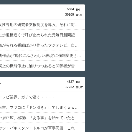
5364
30209
文科省が女性専用の研究者支援制度を導入、それに対して子育て負担に苦しむ若手男性研究者は……
後輩記者に歩道橋近くで呼び止められた元毎日新聞記者、「元毎日と名乗ってSNSで活動するな」と要求されてしまい……
視聴者に嫌がられる番組ばかり作ったフジテレビ、自業自得すぎる立場に陥ってしまい……
日本の古典作品が”現代にふさわしい表現”に強制変更される事態が進行中、今の価値観に照らせば……
国連が事実上の機能停止に陥りつつあると関係者が告白、特に役に立たないくせに高給だけ毟り取った結果……
4327
ー
17222
テレビ業界、ガチで逝く・・・・
【衝撃】有吉、マツコに『ドン引き』してしまうｗｗｗｗｗｗｗ
【衝撃】中居正広、極秘に『ある事』を始めていたと判明する・・・
【謎】サウジ・パキスタン・トルコが軍事同盟…これどこと戦う気？