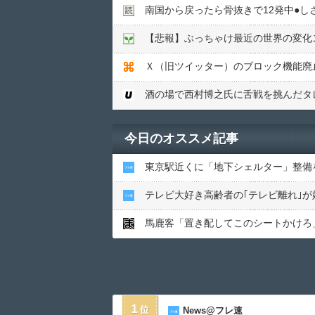
南国から戻ったら骨抜きで12発中●︎し
【悲報】ぶっちゃけ最近の世界の変化
Ｘ（旧ツイッター）のブロック機能廃
酒の場で西村博之氏に舌戦を挑んだタ
今日のオススメ記事
東京駅近くに「地下シェルター」整備
テレビ大好き高齢者の｢テレビ離れ｣が
馬鹿客「置き配してこのシートかけろ」
1
News@フレ速