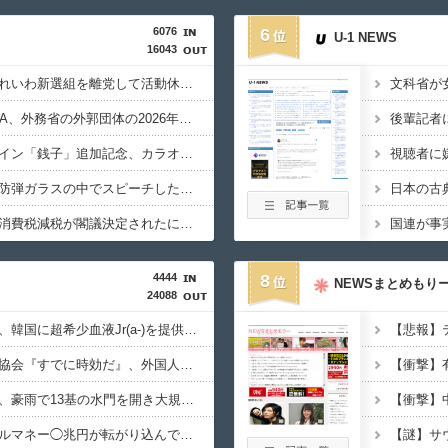
6076
6
U-1 NEWS
16043
【政治】大石あきこ、れいわ新選組を離党して活動休止…「スジは通します」とは何だったのか
【税金】性加害のGEZA、外務省の外郭団体の2026年度準公金事業に選ばれていた…ネット「首相を小馬鹿にしながら公金に群がってたの？」「右手で補助金もらいながら左手で反政府」
【生成AI漫画】新ヒロイン「銭子」追加記念、カラオケ懇親パーティー
【原爆の日】サヨク「防弾ガラスの中でスピーチした総理がこれまでいたんだろうか。オバマ大統領でさえ、防弾ガラスなんてなかった！」→石破茂＆オバマ大統領も使ってました
【偏向】フジテレビ、消費税減税が閣議決定されたにも関わらず、消費税減税に反対する大学生を用意して印象操作
4444
8
NEWSまとめもり
24088
【速報】日本赤十字社、韓国に超希少血液Jr(a-)を提供「韓国内では適合する血液を確保できなかった」※今回で4回目
【悲報】
【速報】韓国サッカー協会『すでに時効だ』、外国人審判らへ性的接待疑惑→ロンドン五輪は銅メダルはく奪の可能性「審判の国籍は日本、UAE、イラン」
【おわった】三峡ダム、豪雨で13基の水門を開き大規模放流開始か 下流の工場地帯に洪水流入で崩壊はじまる
【速報】秋田県、オイルマネー◯兆円が転がり込んでガチで東北最強へ