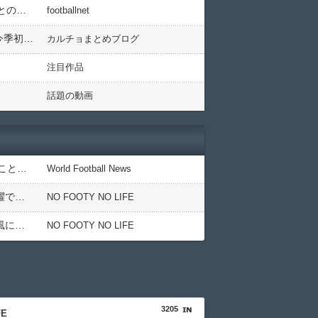
ELのGS組み合わせが決定！ 三笘所属のブライトンはアヤックスなど名門と同居、リヴァプールの遠藤は町田との日本人対決も
footballnet
【久保完全無双】久保建英、圧巻2ゴールなど4得点に絡み獅子奮迅の活躍！ソシエダはグラナダに5-3勝利し今季初勝利（関連まとめ）
カルチョまとめブログ
注目作品
話題の動画
◆悲報◆中村敬斗の移籍はまたしても一筋縄ではいかず？スタッド・ランス会長が残留を示唆「批判を受けることがあったとしても」
World Football News
外国人「日本の未来は安泰だ」16歳MF三井寺眞、衝撃ゴール！久保建英超え歴代2位の記録！3得点に絡む活躍で海外絶賛！【海外の反応】
NO FOOTY NO LIFE
外国人「アジア杯で優勝するんだ」日本代表、W杯ポット1入りに現実味!?2030大会で出場枠「64」なら追い風に！アメリカ人もポット1争いに熱視線！【海外の反応】
NO FOOTY NO LIFE
3205
FE