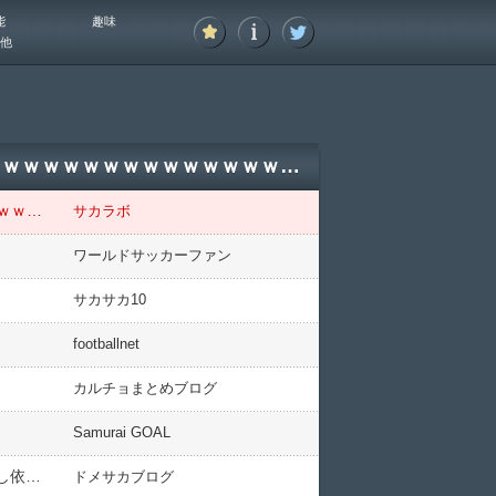
能
趣味
他
【画像】野中美希さん、ノーパンでバスケｗｗｗｗｗｗｗｗｗｗｗｗｗｗｗｗｗｗｗｗｗｗｗｗｗｗｗｗｗｗｗｗｗｗｗｗｗｗｗｗｗｗｗｗｗ
【画像】野中美希さん、ノーパンでバスケｗｗｗｗｗｗｗｗｗｗｗｗｗｗｗｗｗｗｗｗｗｗｗｗｗｗｗｗｗｗｗｗｗｗｗｗｗｗｗｗｗｗｗｗｗ
サカラボ
ワールドサッカーファン
サカサカ10
footballnet
カルチョまとめブログ
Samurai GOAL
【J2第33節 金沢×東京V】東京Vが3ゴール完封の快勝で自動昇格争い踏みとどまる！金沢はシーズンダブル喫し依然降格圏
ドメサカブログ