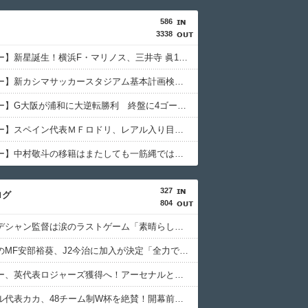
586
3338
【サッカー】新星誕生！横浜F・マリノス、三井寺 眞16歳4カ月5日ゴール 全３得点絡む！ 今春 中学を卒業したばかり
【サッカー】新カシマサッカースタジアム基本計画検討へ 茨城県有識者会議初会合 公設民営で整備方針
【サッカー】G大阪が浦和に大逆転勝利 終盤に4ゴール波乱の展開…サヴィオ退場など警告5枚で大荒れの一戦に
【サッカー】スペイン代表ＭＦロドリ、レアル入り目前から一転、バルサ加入へ 現地メディア伝える ４年契約で年俸５５億円準備
【サッカー】中村敬斗の移籍はまたしても一筋縄ではいかず？スタッド・ランス会長が残留を示唆「批判を受けることがあったとしても」
327
ログ
804
仏代表、デシャン監督は涙のラストゲーム「素晴らしい冒険だった」 来週にもジダン新監督が就任へ
浦和退団のMF安部裕葵、J2今治に加入が決定「全力で頑張ります」（関連まとめ）
チェルシー、英代表ロジャーズ獲得へ！アーセナルとの争奪戦を制す 移籍金は英国人史上最高額の1億1700万ポンド（約256億円）
元ブラジル代表カカ、48チーム制W杯を絶賛！開幕前の不安を一蹴「多すぎると思っていたが退屈な試合は一つもなかった」