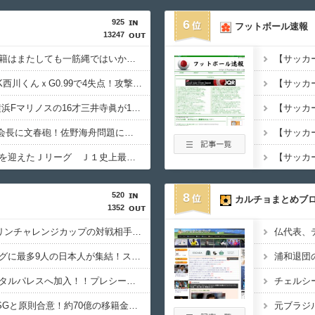
925
6
フットボール速報
13247
◆悲報◆中村敬斗の移籍はまたしても一筋縄ではいかず？スタッド・ランス会長が残留を示唆「批判を受けることがあったとしても」
◆悲報◆浦和レッズGK西川くんｘG0.99で4失点！攻撃は10人でｘG2.56で3Gと気を吐くも豆腐守備で敗戦
◆Gif小ネタ◆敗戦も横浜Fマリノスの16才三井寺眞が1G2起点！1起点目のトラップがウマすぎると話題に！
◆悲報◆田嶋幸三JFA会長に文春砲！佐野海舟問題に強く反対した守田英正…その後招集されず
◆朗報◆歴史的転換点を迎えたＪリーグ Ｊ１史上最多６万３９６０人の観客が国立を埋める…シーズン移行開幕
520
8
カルチョまとめブ
1352
【速報】9月10月のキリンチャレンジカップの対戦相手がこちら！W杯出場国と対戦へ
【朗報】プレミアリーグに最多9人の日本人が集結！スタメン出場の選手は意外と少なそう？
【速報】冨安がクリスタルパレスへ加入！！プレシーズン参加から本契約へ！
【速報】鈴木彩艶がPSGと原則合意！約70億の移籍金となる模様