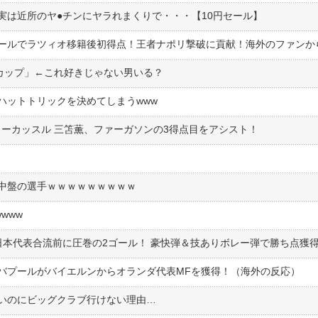
は近所のヤ●︎チンにヤラれまくりで・・・【10円セール】
Fカップ」←これ好きじゃない男いる？
ハットトリックを決めてしまうwww
ューカッスル 三笘薫、ファーガソンの3得点目をアシスト！
中盤の選手ｗｗｗｗｗｗｗｗｗ
www
日本代表合流前に圧巻の2ゴール！ 豪快弾＆技ありボレー弾で勝ち点獲
バプールがバイエルンからオランダ代表MFを獲得！（海外の反応）
いのにビッグクラブ行けない理由…