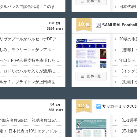
【速報】冨安がクリスタルパレスで試合出場！このまま内定の声が上がっている模様wwwww
158
10
SAMURAI Football
3284
海外「全く予想外！」リヴァプールがバルセロナDFアラウホをレンタルで獲得！（海外の反応）
20歳の市
海外「選手の反発が楽しみ」モウリーニョがレアル・に導入した新ルール（海外の反応）
【悲報】
海外「W杯は八百長だった」FIFA会長支持を表明したサッカー協会に海外大騒ぎ！（海外の反応）
守田英正
海外「どんでん返し！」ロドリのバルサ入りが濃厚になって海外大騒ぎ！（海外の反応）
海外「プレミアのレベルか？」ブライトンが上田綺世の獲得に動き出して海外大騒ぎ！（海外の反応）
【動画】
84
12
サッカーミックス
868
DAZN サッカーW杯で加入者数5倍に 視聴者数は6700万人 総視聴数も4億超え
キリンカップ参加国決定！ 日本代表は10/1 エクアドル（TBS）10/5 パナマかニュージーランド（テレ朝）と対戦