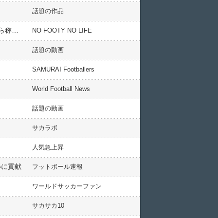
話題の作品
外国人「まじかよ」鎌田大地、圧巻ゴールでラツィオ移籍後初得点！王者ナポリ撃破に貢献！海外のファンから称賛殺到！【海外の反応】
NO FOOTY NO LIFE
話題の動画
SAMURAI Footballers
World Football News
話題の動画
サカラボ
人気急上昇
得に貢献
フットボール速報
ワールドサッカーファン
サカサカ10