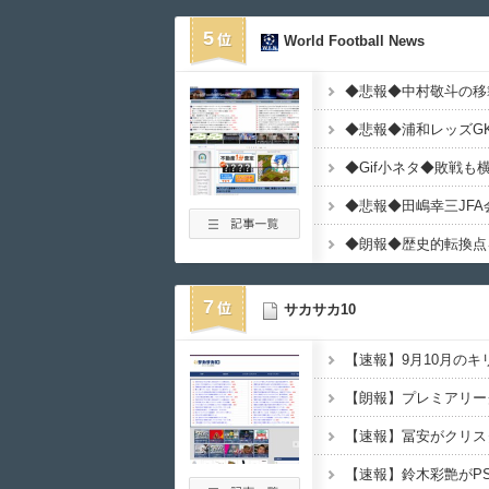
5
World Football News
7
サカサカ10