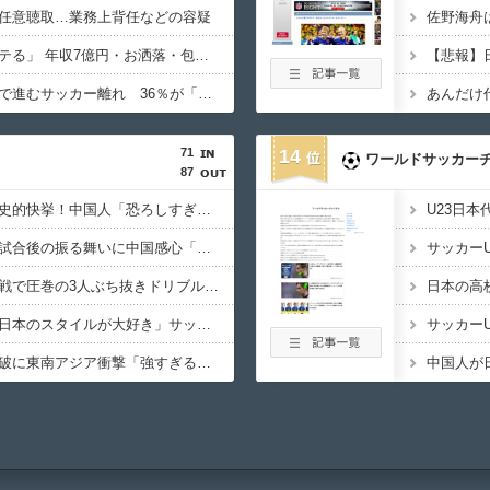
任意聴取…業務上背任などの容疑
板倉滉は「めっちゃモテる」 年収7億円・お洒落・包容力…超愛される日本代表
サッカー王国ブラジルで進むサッカー離れ 36％が「関心なし」
71
14
ワールドサッカー
87
日本人がアメリカで歴史的快挙！中国人「恐ろしすぎる」「人間にこんなことが可能なのか？」「サッカーで例えるなら…」【海外の反応】
日本代表・森保監督の試合後の振る舞いに中国感心「親しみやすくて有能」「謙虚で礼儀正しい」【海外の反応】
日本人選手がブラジル戦で圧巻の3人ぶち抜きドリブル！中国人「バケモンだ」「風のような男」【海外の反応】
中国人「恐ろしい」「日本のスタイルが大好き」サッカー日本代表のブラジル戦初勝利に中国驚嘆【海外の反応】
日本代表のブラジル撃破に東南アジア衝撃「強すぎる「韓国は日本を見習わないと」「アジアは彼らにとって狭すぎる」【海外の反応】