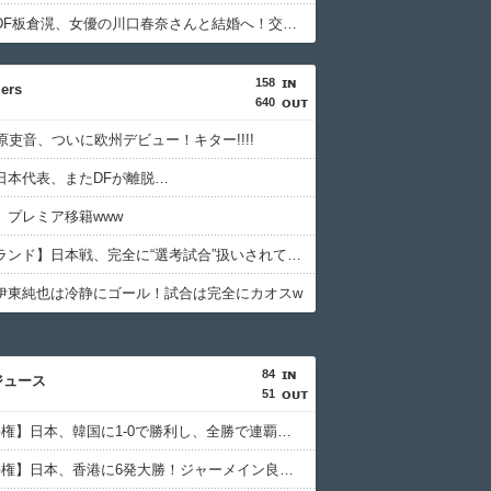
日本代表DF板倉滉、女優の川口春奈さんと結婚へ！交際１年、W杯を終え決断（関連まとめ）
158
ers
640
原吏音、ついに欧州デビュー！キター!!!!
日本代表、またDFが離脱…
、プレミア移籍www
【イングランド】日本戦、完全に“選考試合”扱いされている可能性
伊東純也は冷静にゴール！試合は完全にカオスw
84
ジュース
51
【E-1選手権】日本、韓国に1-0で勝利し、全勝で連覇達成！ジャーメインのゴールを守り切る！
【E-1選手権】日本、香港に6発大勝！ジャーメイン良がデビュー戦で4ゴール！