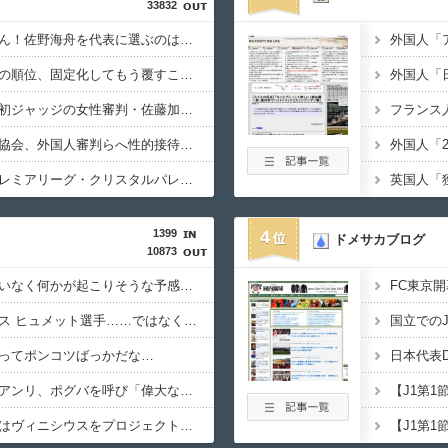
33832
【悲報】守田「森保さん！佐野海舟を代表に選ぶのはマズイっすよ」→守田代表落ちｗｗｗｗｗｗｗ
【悲報】欧州サッカーの順位、固定化してもう覆すことができないｗｗｗｗ
【高校野球】甲子園 初ジャッジの女性審判・佐藤加奈さん、自ら判定覆したプレーを謝罪 ｢苦いデビュー戦に…｣
【悲報】韓国サッカー協会、外国人審判らへ性的接待疑惑→ロンドン五輪銅メダルはく奪の可能性。「審判の国籍は日本、UAE、イラン…」
【公式】冨安健洋、プレミアリーグ・クリスタルパレス加入を発表！ 背番号17「望んでいた場所」
1399
4
ドメサカブログ
10873
ヴァニー監督は「間違いなく何かが起こりそうな予感がした。9番がいることでチームは別物」と高評価
ガンバ大阪からはデニス ヒュメット選手……ではなく、荒木琉偉選手が登壇しました
ってポンコツばっかだな…
ズラタンと話していたアンリ、ポグバを呼び「偉大な選手2人の輪に加わっていい。ただし、まだ俺たちのレベルじゃないから床に座れ。」
王者アーセナル、今季はヴィニシウスをプロジェクトの中心に据えたい考えか。本人に通達済みとも