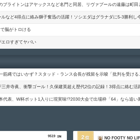
リで脳がトロける
がエロすぎてヤバい
9519
2
NO FOOTY NO LI