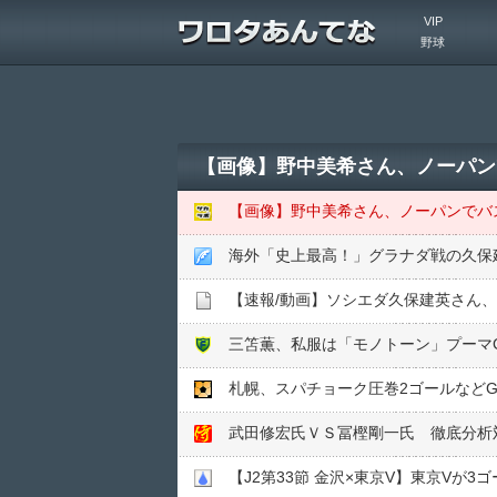
VIP
野球
海外「史上最高！」グラナダ戦の久保
【速報/動画】ソシエダ久保建英さん
三笘薫、私服は「モノトーン」プーマ
札幌、スパチョーク圧巻2ゴールなどG大
武田修宏氏ＶＳ冨樫剛一氏 徹底分析