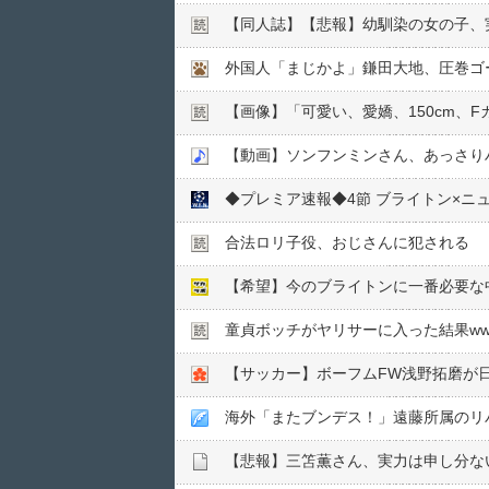
【同人誌】【悲報】幼馴染の女の子、実
【画像】「可愛い、愛嬌、150cm、
【動画】ソンフンミンさん、あっさり
◆プレミア速報◆4節 ブライトン×ニ
合法ロリ子役、おじさんに犯される
【希望】今のブライトンに一番必要な
童貞ボッチがヤリサーに入った結果ww
【サッカー】ボーフムFW浅野拓磨が
海外「またブンデス！」遠藤所属のリ
【悲報】三笘薫さん、実力は申し分な