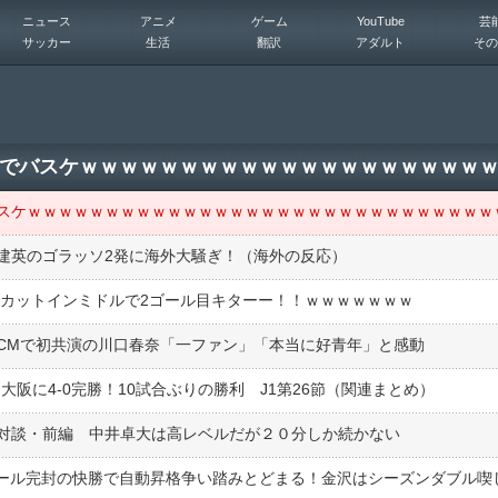
ニュース
アニメ
ゲーム
YouTube
芸
サッカー
生活
翻訳
アダルト
その
建英のゴラッソ2発に海外大騒ぎ！（海外の反応）
、カットインミドルで2ゴール目キターー！！ｗｗｗｗｗｗｗ
CMで初共演の川口春奈「一ファン」「本当に好青年」と感動
阪に4-0完勝！10試合ぶりの勝利 J1第26節（関連まとめ）
対談・前編 中井卓大は高レベルだが２０分しか続かない