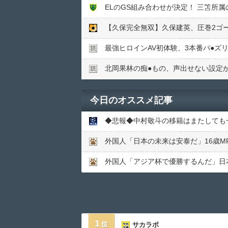
最強ヒロインAV初体験、3本番パ●︎ズ
北岡果林の痴●︎もの、声出せない設定
今日のオススメ記事
1
サカラボ