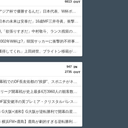
6613
外国人「アジア杯で優勝するんだ」日本代表、W杯ポット1入りに現実味!?2030大会で出場枠「64」なら追い風に！アメリカ人もポット1争いに熱視線！【海外の反応】
外国人「日本の未来は安泰だ」16歳MF三井寺眞、衝撃ゴール！久保建英超え歴代2位の記録！3得点に絡む活躍で海外絶賛！【海外の反応】
フランス人「欲張りすぎだ」中村敬斗、ランス残留の可能性を会長が示唆！移籍金が交渉の壁に..現地サポの本音がこれ！【海外の反応】
外国人「2002年W杯は?」韓国サッカーに衝撃的不祥事！W杯予選でレフリーへの性的接待発覚！海外騒然！【海外の反応】
英国人「獲得してくれ」上田綺世、ブライトン移籍が浮上！三笘薫との日本代表ホットライン実現!?現地サポ大興奮！「勘弁してくれ」と危惧される懸念点とは!?【海外の反応】
947
2735
FC東京開幕戦でのDF長友佑都の“挨拶”、スポニチがネタバレ報道
国立でのJリーグ開幕戦が史上最多6万3960人の観客数！地上波中継＆劇的な試合展開でSNSでも話題に
日本代表DF冨安健洋の英プレミア・クリスタルパレス加入が正式決定 鎌田大地とチームメイトに
【J1第1節 G大阪×浦和】G大阪が逆転勝利で開幕白星スタート！数的優位の中で逆転を許す苦しい展開も終盤に再逆転に成功
【J1第1節 横浜FM×鹿島】鹿島が劇的すぎる逆転勝利で国立での開幕戦制す！後半ATにチャヴリッチが2ゴールの大活躍