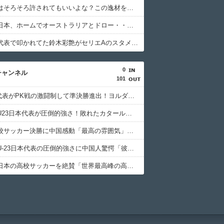
佐野海舟はそろそろ許されてもいいよな？この逸材を代表に呼ばないのは大損失だろ
【悲報】日本、ホームでオーストラリアとドロー・・・谷口OGでまさかの先制許すもキレキレ中村が同点弾演出でかろうじて勝ち点1
あんだけ代表で叩かれてた鈴木彩艶がセリエAのスタメンで大活躍してるという事実
0
チャンネル
101
U23日本代表がPK戦の激闘制して準決勝進出！ヨルダン「史上最も奇妙なPK」「日本を追い詰めたことは誇らしい」【海外の反応】
サッカーU23日本代表が圧倒的強さ！敗れたカタール脱帽「日本は真のチャンピオン」「神の意志により我々は立ち上がる」【海外の反応】
日本の高校サッカー決勝に中国感動「最高の雰囲気」「こんな大会に出場したかった」【海外の反応】
サッカーU-23日本代表の圧倒的強さに中国人驚愕「彼らにアジアは狭すぎる」【海外の反応】
中国人が日本の高校サッカーを絶賛「世界最高峰の高校大会」「中国スーパーリーグと同レベル」【海外の反応】