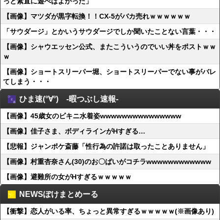
っと素直に遊べばよかった」
【画像】マツダが黒字転換！！CX-5がバカ売れｗｗｗｗｗｗ
「サウダージ」とかいうサウダージでしか聞いたことない言葉・・・
【画像】シャウエッセン公式、またこういうのでいい丼をポストｗｗ
ｗ
【画像】ショートスリーパー堀、ショートスリーパーでない事がバレ
てしまう・・・
ひま速(°∀°) -暇つぶし速報-
【画像】45歳女のビキニ水着姿wwwwwwwwwwwwwww
【画像】佳子さま、ボディラインがHすぎる…
【悲報】ジャンポケ斎藤「性行為の許諾は取ったことありません」
【画像】村重杏奈さん(30)のお〇ぱいがコチラwwwwwwwwwwww
【画像】避難所の女がHすぎるｗｗｗｗｗ
NEWSぽけまとめーる
【衝撃】恋人がいる率、ちょっと異常すぎるｗｗｗｗｗ(※画像あり)