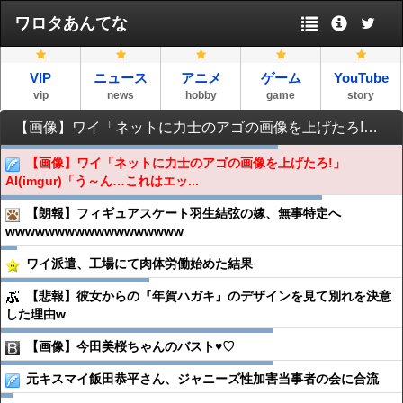
ワロタあんてな
VIP
ニュース
アニメ
ゲーム
YouTube
vip
news
hobby
game
story
【画像】ワイ「ネットに力士のアゴの画像を上げたろ!」AI(imgur)「う～ん…これはエッチだから削除♡」
【画像】ワイ「ネットに力士のアゴの画像を上げたろ!」
AI(imgur)「う～ん…これはエッ...
【朗報】フィギュアスケート羽生結弦の嫁、無事特定へ
wwwwwwwwwwwwwwwwww
ワイ派遣、工場にて肉体労働始めた結果
【悲報】彼女からの『年賀ハガキ』のデザインを見て別れを決意
した理由w
【画像】今田美桜ちゃんのバスト♥♡
元キスマイ飯田恭平さん、ジャニーズ性加害当事者の会に合流