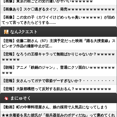
【画像】東京の街ごとの女の違いがヤバいｗｗｗｗｗｗ
【画像あり】スケ〇過ぎるタイツ、発売ｗｗｗｗｗｗｗｗｗｗｗｗｗ
【画像】この女の子（カワイイけどめっちゃ臭いｗｗｗｗｗ）が泊め
てって言ってきたらどうする…...
なんJクエスト
【悲報】佐藤二朗さん（57）主演予定だった映画『踊る大捜査線』ス
ピンオフ作品の撮影中止が正...
【悲報】なろうの王様キャラって無能ばかりじゃないか？ｗｗｗｗｗ
ｗｗｗｗｗ
【朗報】アニメ「鉄鍋のジャン」、普通にクソ面白いｗｗｗｗｗｗｗ
ｗｗｗ
【悲報】女さんってガチで容姿ゲーすぎないか？・・・・・・・・・
【悲報】大阪都構想って反対する奴おるん？ｗｗｗｗｗｗｗｗｗｗ
まにゅそく
【動画】町の中華料理屋さん、娘の採用で人気店になってしまう
★★水着姿を見た彼氏が「核兵器並みのボディだね」って褒めてくれ