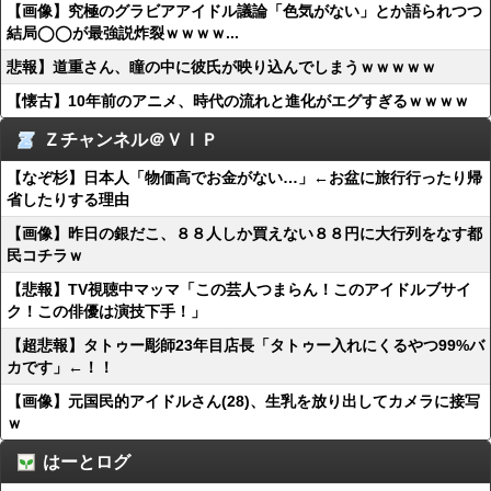
【画像】究極のグラビアアイドル議論「色気がない」とか語られつつ
結局◯◯が最強説炸裂ｗｗｗｗ...
悲報】道重さん、瞳の中に彼氏が映り込んでしまうｗｗｗｗｗ
【懐古】10年前のアニメ、時代の流れと進化がエグすぎるｗｗｗｗ
Ｚチャンネル＠ＶＩＰ
【なぞ杉】日本人「物価高でお金がない…」←お盆に旅行行ったり帰
省したりする理由
【画像】昨日の銀だこ、８８人しか買えない８８円に大行列をなす都
民コチラｗ
【悲報】TV視聴中マッマ「この芸人つまらん！このアイドルブサイ
ク！この俳優は演技下手！」
【超悲報】タトゥー彫師23年目店長「タトゥー入れにくるやつ99%バ
カです」←！！
【画像】元国民的アイドルさん(28)、生乳を放り出してカメラに接写
ｗ
はーとログ