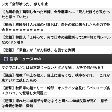
シカ「全部喰った」 祭り中止
【九州名物】鶏刺し食べた医師、全身麻痺へ…「死んだほうが良かっ
たと思っていた」
【動画】移民受け入れ派のパヨおば、自分の家に来られたら全力で拒
否るｗｗｗｗｗｗｗｗｗｗ
【悲報】韓国人「え待って、何で日本の避難所って10年前と同レベル
なの(ドン引き
【悲報】「果糖」が「がん転移」を促すと判明
哲学ニュースnwk
マジでこれだけは日本製じゃないとダメな物 、ガチで何がある？
【議論】儒教「年上を敬え、目上に逆らうな、秩序を守れ」←これが
東アジアに残したもの
【衝撃】秋田県の超エリート幹部、オンライン会見に「バスローブ姿
＋タバコ」で登場し大問題に
【悲痛】溺れた11歳息子を助けようと川へ…40歳父親が死亡 息子
は母親が救助 愛知