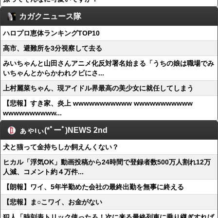
カガクニュース隊
ハロプロ恵体ランキングTOP10
高市、避難所を3分視察して去る
みいちゃんと山田さんアニメ化反対署名始まる「うちの娘は職場でみ
いちゃんとからかわれクビにさ...
上村麗菜ちゃん、現アイドル界最高の美少女に就任してしまう
【悲報】すき家、炎上 wwwwwwwwwww wwwwwwwwwww
wwwwwwwwww...
ぁゃιぃ(*ﾟーﾟ)NEWS 2nd
犬と猫って金持ちしか飼えんくない？
ヒカル「浮気OK」動画投稿から24時間で登録者数500万人割れ12万
人減、コメント約４万件...
【朗報】ワイ、5年半勤めた会社の最終出勤を無事に終える
【悲報】ま○こワイ、お金がない
犯人「時刻表トリック使ったろ！次に来る最終列車に乗り継ぎすれば