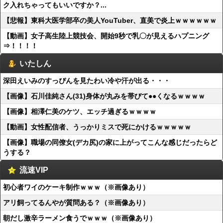
ク入れちゃってもいいですか？...
【悲報】東科大医学部卒の美人YouTuber、直美で炎上ｗｗｗｗｗｗ
【動画】女子高生陸上競技会、開始9秒で乳〇が見えるハプニング
⇒！！！！
いたしん
深田えいみのすっぴんを見たわい冷や汗が出る・・・
【画像】石川佳純さん(31)身体が丸みを帯びて●●くなるｗｗｗｗ
【画像】相澤仁美のケツ、エッチ過ぎるｗｗｗｗ
【動画】女性配信者、うっかりミスで死にかけるｗｗｗｗｗ
【画像】職場の同僚女(デカ尻)の家に上がってこんな感じだったらど
うする？
流速VIP
初心者ワイのケーキ制作ｗｗｗ（※画像あり）
アリ飼ってるんやが質問ある？（※画像あり）
朝だし激辛ラーメン食うでｗｗｗ（※画像あり）