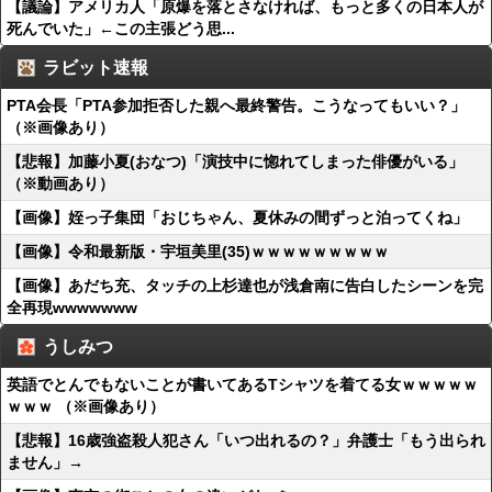
【議論】アメリカ人「原爆を落とさなければ、もっと多くの日本人が
死んでいた」←この主張どう思...
ラビット速報
PTA会長「PTA参加拒否した親へ最終警告。こうなってもいい？」
（※画像あり）
【悲報】加藤小夏(おなつ)「演技中に惚れてしまった俳優がいる」
（※動画あり）
【画像】姪っ子集団「おじちゃん、夏休みの間ずっと泊ってくね」
【画像】令和最新版・宇垣美里(35)ｗｗｗｗｗｗｗｗｗ
【画像】あだち充、タッチの上杉達也が浅倉南に告白したシーンを完
全再現wwwwwww
うしみつ
英語でとんでもないことが書いてあるTシャツを着てる女ｗｗｗｗｗ
ｗｗｗ （※画像あり）
【悲報】16歳強盗殺人犯さん「いつ出れるの？」弁護士「もう出られ
ません」→