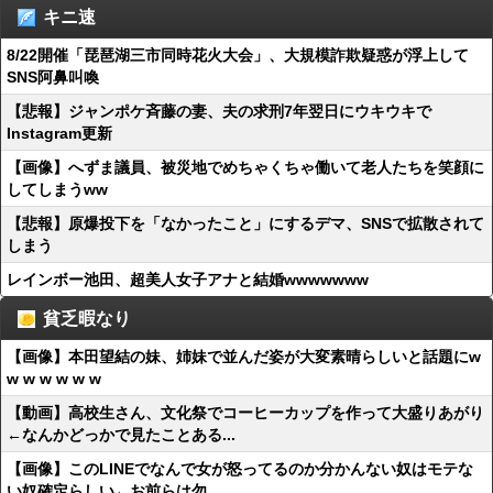
キニ速
8/22開催「琵琶湖三市同時花火大会」、大規模詐欺疑惑が浮上して
SNS阿鼻叫喚
【悲報】ジャンポケ斉藤の妻、夫の求刑7年翌日にウキウキで
Instagram更新
【画像】へずま議員、被災地でめちゃくちゃ働いて老人たちを笑顔に
してしまうww
【悲報】原爆投下を「なかったこと」にするデマ、SNSで拡散されて
しまう
レインボー池田、超美人女子アナと結婚wwwwwww
貧乏暇なり
【画像】本田望結の妹、姉妹で並んだ姿が大変素晴らしいと話題にw
w w w w w w
【動画】高校生さん、文化祭でコーヒーカップを作って大盛りあがり
←なんかどっかで見たことある...
【画像】このLINEでなんで女が怒ってるのか分かんない奴はモテな
い奴確定らしい←お前らは勿...