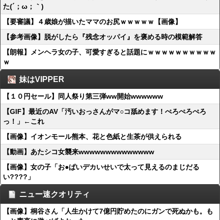
た(´；ω；｀)
【要審議】４歳娘が描いたママのお尻ｗｗｗｗｗ【画像】
【参考画像】脱がしたら『残念オッパイ』を褒める時の模範解答
【朗報】メンヘラ女の子、可愛すぎると話題にｗｗｗｗｗｗｗｗｗｗ
ｗ
妹はVIPPER
【１０円セール】同人祭り第三弾ww開始wwwwww
【GIF】最近のAV「汚いおっさんがマ○コ舐めます！ぺろぺろぺろ
っ！」←これ
【画像】イオンモール熊本、花と色紙と生茶が供えられる
【動画】あたシコ女襲来wwwwwwwwwwwwww
【画像】女の子「お●ぱいデカいせいで太って見えるのまじだる
い????」
ニュー速クオリティ
【画像】桐谷さん「人生かけて7億円貯めたのにガンで死ぬかも。も