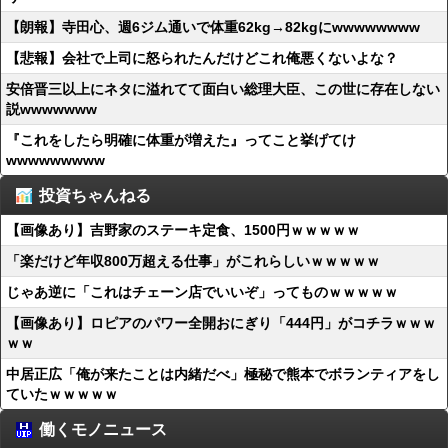
【朗報】寺田心、週6ジム通いで体重62kg→82kgにwwwwwwww
【悲報】会社で上司に怒られたんだけどこれ俺悪くないよな？
安倍晋三以上にネタに溢れてて面白い総理大臣、この世に存在しない
説wwwwwww
『これをしたら明確に体重が増えた』ってこと挙げてけ
wwwwwwwww
投資ちゃんねる
【画像あり】吉野家のステーキ定食、1500円ｗｗｗｗｗ
「楽だけど年収800万超える仕事」がこれらしいｗｗｗｗｗ
じゃあ逆に「これはチェーン店でいいぞ」ってものｗｗｗｗｗ
【画像あり】ロピアのパワー全開おにぎり「444円」がコチラｗｗｗ
ｗｗ
中居正広「俺が来たことは内緒だべ」極秘で熊本でボランティアをし
ていたｗｗｗｗｗ
働くモノニュース