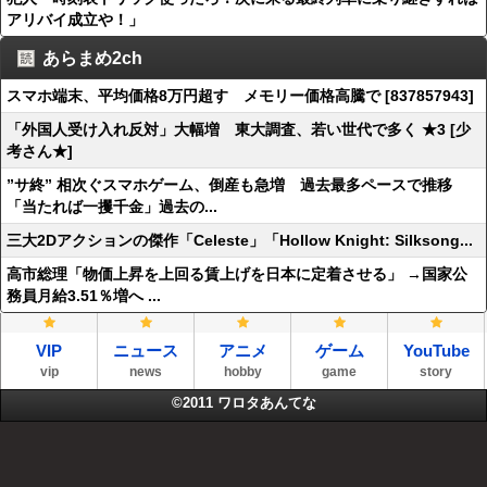
アリバイ成立や！」
あらまめ2ch
スマホ端末、平均価格8万円超す メモリー価格高騰で [837857943]
「外国人受け入れ反対」大幅増 東大調査、若い世代で多く ★3 [少
考さん★]
”サ終” 相次ぐスマホゲーム、倒産も急増 過去最多ペースで推移
「当たれば一攫千金」過去の...
三大2Dアクションの傑作「Celeste」「Hollow Knight: Silksong...
高市総理「物価上昇を上回る賃上げを日本に定着させる」 →国家公
務員月給3.51％増へ ...
VIP
ニュース
アニメ
ゲーム
YouTube
vip
news
hobby
game
story
©2011
ワロタあんてな