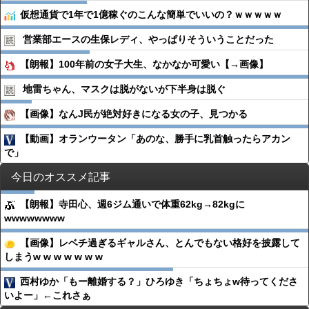
仮想通貨で1年で1億稼ぐのこんな簡単でいいの？ｗｗｗｗｗ
営業部エースの生保レディ、やっぱりそういうことだった
【朗報】100年前の女子大生、なかなか可愛い【→画像】
地雷ちゃん、マスクは脱がないが下半身は脱ぐ
【画像】なんJ民が絶対好きになる女の子、見つかる
【動画】オランウータン「あのな、勝手に乳首触ったらアカン
で」
今日のオススメ記事
【朗報】寺田心、週6ジム通いで体重62kg→82kgに
wwwwwwww
【画像】レベチ過ぎるギャルさん、とんでもない格好を披露して
しまうw w w w w w w
西村ゆか「もー離婚する？」ひろゆき「ちょちょw待ってくださ
いよー」←これさぁ