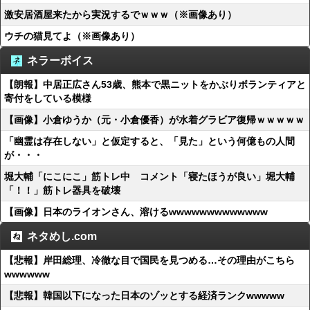
激安居酒屋来たから実況するでｗｗｗ（※画像あり）
ウチの猫見てよ（※画像あり）
ネラーボイス
【朗報】中居正広さん53歳、熊本で黒ニットをかぶりボランティアと
寄付をしている模様
【画像】小倉ゆうか（元・小倉優香）が水着グラビア復帰ｗｗｗｗｗ
「幽霊は存在しない」と仮定すると、「見た」という何億もの人間
が・・・
堀大輔「にこにこ」筋トレ中 コメント「寝たほうが良い」堀大輔
「！！」筋トレ器具を破壊
【画像】日本のライオンさん、溶けるwwwwwwwwwwwww
ネタめし.com
【悲報】岸田総理、冷徹な目で国民を見つめる…その理由がこちら
wwwwww
【悲報】韓国以下になった日本のゾッとする経済ランクwwwww