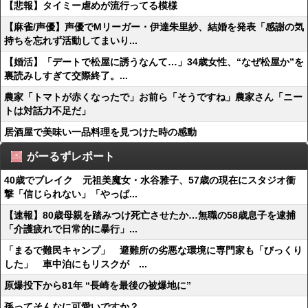
【悲報】タイミー虐めが流行ってる模様
【麻雀/声優】声優でMリーガー・伊達朱里紗、結婚を発表「感謝の気
持ちを忘れず活動してまいり...
【婚活】「デートで松屋に誘うなんて…」34歳女性、“なぜ松屋か”を
裏読みしすぎて交際終了。...
農家「トマトが赤くなったで」お前ら「そうですね」農家さん「ニー
トは対話力不足だ」
居酒屋で美味い一品料理を見つけた時の感動
がーるずレポート
40歳でブレイク 元祖美魔女・水谷雅子、57歳の現在にスタジオ衝
撃「信じられない」「やっぱ...
【速報】80歳母親を踏みつけ死亡させたか…無職の58歳息子を逮捕
「介護疲れで日常的に暴行」...
「まるで難民キャンプ」 避難所の劣悪な環境に専門家も「びっくり
した」 車中泊にもリスクが ...
原爆投下から81年 “長崎を最後の被爆地に”
孫ってそんなに可愛いですか？