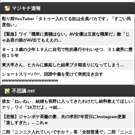
マジキチ速報
彫り師YouTuber「タトゥー入れてる奴は全員バカです」「すごい民
度低い」
【緊急】ワイ「職業に貴賤はない。AV女優は立派な職業だ」敵「じ
ゃあ君の娘がAV出てもええの...
８～１３歳の少年１９人に自宅で性的暴行やわいせつ、３１歳男に懲
役１５年
東大卒さん、ヒカルに嫉妬した結果ブタ箱送りになってしまう…
ショートスリーパー、誹謗中傷を受けて突然泣き出す
wwwwwwwwwwwwwwwww
不思議.net
彼女「ねぃねぃ、結婚も視野に入ってきたわけだし給料教えてほしい
ナリ」ワイ「16万だよ」⇒結...
【悲報】ジャンポケ斉藤の妻、夫の求刑7年翌日にInstagram更新
「楽しすぎた」←これｗ
二郎「ニンニク入れていいですか？」客「全部普通で」二郎「ニンニ