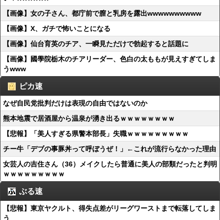
【画像】女の子さん、都庁前で膣と乳房を露出wwwwwwwwww
【画像】X、ガチで怖いことになる
【画像】仙台育英のチア、一瞬見ただけで勃起すると話題に
【画像】國學院栃木のチアリーダー、色白の太ももが見えすぎてしま
うwww
ピカ速
なぜ自民党批判だけは表現の自由ではないのか
熊本地震で居酒屋から温泉が湧き出るｗｗｗｗｗｗｗｗ
【悲報】「美人すぎる県警本部長」失職ｗｗｗｗｗｗｗｗｗ
チー牛「デブの事豚丼って呼ぼうぜ！」←これが流行らなかった理由
女芸人の吉住さん（36）メイクしたら普通に美人の部類だったと判明
ｗｗｗｗｗｗｗｗｗ
ぶる速
【悲報】東京ヤクルト、得失点差がリーグワーストまで転落してしま
う