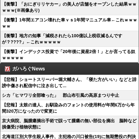
【衝撃】「おにぎりリヤカー」の美人が店舗をオープンした結果ｗｗ
ｗｗｗ(※画像あり)
【衝撃】1年間エアコン壊れた車ｖｓ1年間マニュアル車←これｗｗｗ
ｗｗ
【衝撃】地方の知事「減税されたら100億以上税収減るんです
が？????」←これｗｗｗｗｗ
【衝撃】インデックス投資で「20年後に資産2倍！」とか言ってる奴
ｗｗｗｗｗ
ガハろぐNews
【悲報】ショートスリーパー堀大輔さん、「寝た方がいい」などと誹
謗中傷され配信中に泣き出して...
シカ「ヒマワリ全部喰った」 郡山布引風の高原まつり中止
【悲報】太鼓の達人、お馴染みのフォントの使用料が年間6万から年
間320万になったので変更に
京大病院、脳腫瘍摘出手術で誤って腫瘍の無い部位を摘出 脳幹など
損傷受け植物状態に
北海道江別大学生殺人事件、主犯格の川口被告(19)に無期懲役の判決