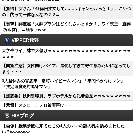
【驚愕】女さん「43億円注文して………キャンセルっと！」←こいつ
の目的って一体なんなの？？...
【衝撃】葬儀屋「火葬プランはどうなさいますか？」ワイ喪主「直葬
で(即答)」→結果ァw w ...
VIPPER速報
大学生ワイ、株で大儲けｗｗｗｗｗｗｗｗｗｗｗｗｗｗｗｗｗｗｗｗ
ｗｗｗ
【閲覧注意】女性向けバイブ、進化しすぎて寄生獣みたいになってし
まう・・・
3大盆休みの害悪車「常時ハイビームマン」「車間ベタ付けマン」
「法定速度絶対遵守マン」
【超悲報】秋田県職員、ラブホテルから記者会見ｗｗｗｗｗｗｗｗｗ
【悲報】スシロー、テロ被害再び・・・・・・
BIPブログ
【画像】授業参観に来てたこの4人のママの誰の乳を舐めまわした
い？wwwwww