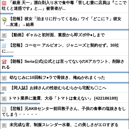
「銀座 天一」漂白剤入り水で食中毒「苦しむ妻に店員は『ここで
吐くと迷惑です』と…」被害者が...
【悲報】彼女「泊まりに行ってくるね」ワイ「どこに？」彼女
「…友達」→結果
【動画】ギャルと初対面、素股から即ズボ中●︎しまで
【悲報】コーセー アルビオン、ジャニーズと契約せず。30社
に……
【朗報】Seria公式(公式とは言ってない)のXアカウント、削除さ
れる
幼なじみに10回転フ●︎ラで骨抜き、俺ぬかれまくった
【同人誌】お姉さんの性欲むらむらから宅配ち〇こへ
トマト業界に激震、大谷「トマトは食えない」 [422186189]
【悲報】元AKBセンター前田敦子さん、子供の食事の塩抜きをし
てしまう・・・・・
未完成な君、制服スレンダー水着、この美しさがエロすぎる