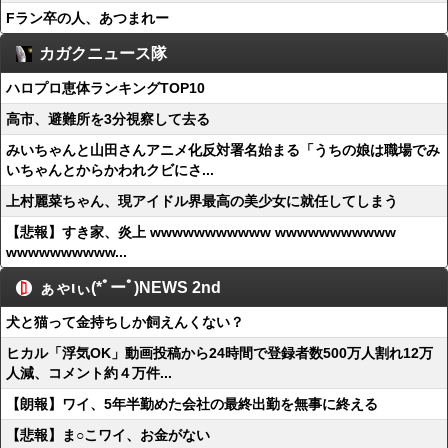
Fラン卒の人、あつまれー
カガクニュース隊
ハロプロ恵体ランキングTOP10
高市、避難所を3分視察して去る
みいちゃんと山田さんアニメ化反対署名始まる「うちの娘は職場でみ
いちゃんとからかわれクビにさ...
上村麗菜ちゃん、現アイドル界最高の美少女に就任してしまう
【悲報】すき家、炎上 wwwwwwwwwww wwwwwwwwwww
wwwwwwwwww...
ぁゃιぃ(*ﾟーﾟ)NEWS 2nd
犬と猫って金持ちしか飼えんくない？
ヒカル「浮気OK」動画投稿から24時間で登録者数500万人割れ12万
人減、コメント約４万件...
【朗報】ワイ、5年半勤めた会社の最終出勤を無事に終える
【悲報】ま○こワイ、お金がない