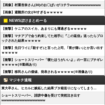
【画像】村重杏奈さん(30)のお〇ぱいがコチラwwwwwwwwwwww
【画像】避難所の女がHすぎるｗｗｗｗｗ
NEWSぽけまとめーる
【衝撃】ケニアのスイカ、あまりにも薄過ぎるｗｗｗｗｗ
【衝撃】マチアプで会う約束してた相手に『この返信』送ったらブロ
ックされた結果ｗｗｗｗｗ
【衝撃】先日ワイに｢殺すぞ｣と言った上司、｢胃が痛い｣とか言い出す
ｗｗｗｗｗ
【衝撃】ショートスリーパー「寝たほうがいいよ」の一言にブチギレ
ｗｗｗｗｗ(※動画あり)
【衝撃】移民さんの価値、発表されるｗｗｗｗｗ(※画像あり)
マジキチ速報
東大卒さん、ヒカルに嫉妬した結果ブタ箱送りになってしまう…
ショートスリーパー、誹謗中傷を受けて突然泣き出す
wwwwwwwwwwwwwwwww