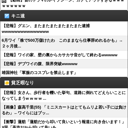
【動画】昔のドラマのレイプシーン、ガチでアウトすぎるｗｗｗ
ｗｗｗｗｗｗ
キニ速
【悲報】グエン、またまたまたまたまたまた逮捕
wwwwwwwwwwwwwww
6月ワイ「株で500万儲けたわ このままなら仕事辞めれるかも」→
２ヶ月後...
【悲報】ワイの家、壁の裏からカサカサ音がして終わるwwwww
【悲報】デブワイの腹、限界突破wwwww
靖国神社「軍服のコスプレを禁止します」
貧乏暇なり
【悲報】女さん、歩行者を轢いた挙句、道路に倒れてどえらいことに
なってしまうw w w w ...
【画像】森高千里(55) 「ミニスカートはとてもムリよ若い子には負け
るわ」←ワイらにはブッ...
【衝撃】蓮舫「蓮舫だから叩いて良いという報道に向き合います！」
X民「高市だから叩いて良いを...