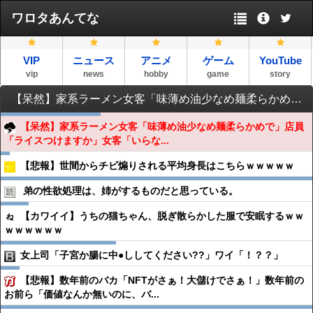
ワロタあんてな
VIP
ニュース
アニメ
ゲーム
YouTube
vip
news
hobby
game
story
【呆然】家系ラーメン女客「味薄め油少なめ麺柔らかめで」店員「ライスつけますか」女客「いらないです」→結果・・・・・・・
【呆然】家系ラーメン女客「味薄め油少なめ麺柔らかめで」店員
「ライスつけますか」女客「いらな...
【悲報】世間からチビ煽りされる平均身長はこちらｗｗｗｗｗ
弟の性欲処理は、姉がするものだと思っている。
【カワイイ】うちの猫ちゃん、脱ぎ散らかした服で安眠するｗｗ
ｗｗｗｗｗｗ
女上司「子宮か腸に中●ししてください??」ワイ「！？？」
【悲報】数年前のバカ「NFTがさぁ！大儲けでさぁ！」数年前の
お前ら「価値なんか無いのに、バ...