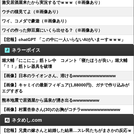
激安居酒屋来たから実況するでｗｗｗ（※画像あり）
ウチの猫見てよ（※画像あり）
ワイ、コメダで豪遊（※画像あり）
ワイの作った卵豆腐にいくら出せる？（※画像あり）
【悲報】chatGPT 「この中に一人いらないAIがいまーすｗｗｗ」
ネラーボイス
堀大輔「にこにこ」筋トレ中 コメント「寝たほうが良い」堀大輔
「！！」筋トレ器具を破壊
【画像】日本のライオンさん、溶けるwwwwwwwwwwwww
【画像】キャミイの最新フィギュア(1,88000円)、ガチで作り込みが
エグすぎる
熊本地震で居酒屋から温泉が湧き出るwwwwwwww
【画像】村重杏奈さん(30)のお胸がコチラwwwwwwwwwwww
ネタめし.com
【悲報】兄貴の嫁さんと結婚した結果…スレ民たちがまさかの反応ｗ