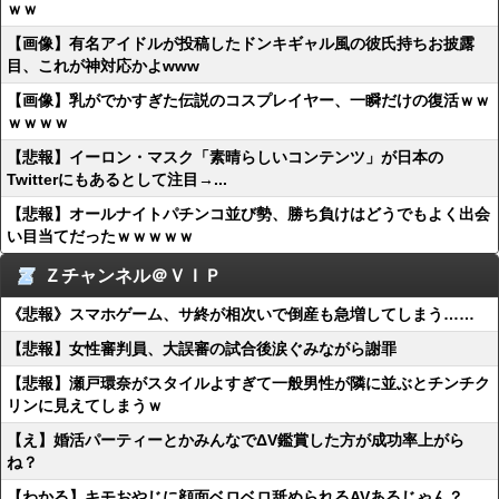
ｗｗ
【画像】有名アイドルが投稿したドンキギャル風の彼氏持ちお披露
目、これが神対応かよwww
【画像】乳がでかすぎた伝説のコスプレイヤー、一瞬だけの復活ｗｗ
ｗｗｗｗ
【悲報】イーロン・マスク「素晴らしいコンテンツ」が日本の
Twitterにもあるとして注目→...
【悲報】オールナイトパチンコ並び勢、勝ち負けはどうでもよく出会
い目当てだったｗｗｗｗｗ
Ｚチャンネル＠ＶＩＰ
《悲報》スマホゲーム、サ終が相次いで倒産も急増してしまう……
【悲報】女性審判員、大誤審の試合後涙ぐみながら謝罪
【悲報】瀬戸環奈がスタイルよすぎて一般男性が隣に並ぶとチンチク
リンに見えてしまうｗ
【え】婚活パーティーとかみんなでΔV鑑賞した方が成功率上がら
ね？
【わかる】キモおやじに顔面ベロベロ舐められるAVあるじゃん？