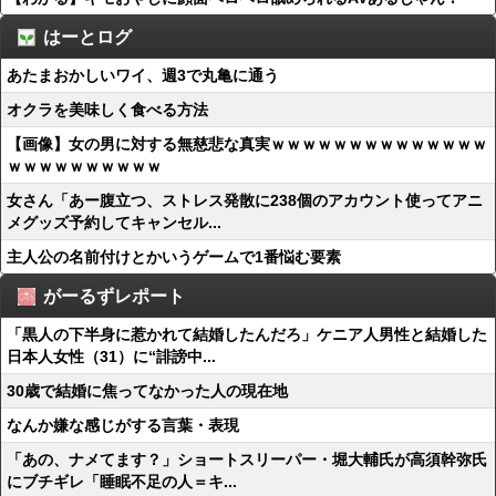
はーとログ
あたまおかしいワイ、週3で丸亀に通う
オクラを美味しく食べる方法
【画像】女の男に対する無慈悲な真実ｗｗｗｗｗｗｗｗｗｗｗｗｗｗ
ｗｗｗｗｗｗｗｗｗｗ
女さん「あー腹立つ、ストレス発散に238個のアカウント使ってアニ
メグッズ予約してキャンセル...
主人公の名前付けとかいうゲームで1番悩む要素
がーるずレポート
「黒人の下半身に惹かれて結婚したんだろ」ケニア人男性と結婚した
日本人女性（31）に“誹謗中...
30歳で結婚に焦ってなかった人の現在地
なんか嫌な感じがする言葉・表現
「あの、ナメてます？」ショートスリーパー・堀大輔氏が高須幹弥氏
にブチギレ「睡眠不足の人＝キ...