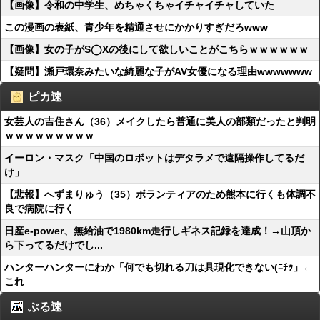
【画像】令和の中学生、めちゃくちゃイチャイチャしていた
この漫画の表紙、青少年を精通させにかかりすぎだろwww
【画像】女の子がS◯Xの後にして欲しいことがこちらｗｗｗｗｗｗ
【疑問】瀬戸環奈みたいな綺麗な子がAV女優になる理由wwwwwww
ピカ速
女芸人の吉住さん（36）メイクしたら普通に美人の部類だったと判明
ｗｗｗｗｗｗｗｗｗ
イーロン・マスク「中国のロボットはデタラメで遠隔操作してるだ
け」
【悲報】へずまりゅう（35）ボランティアのため熊本に行くも体調不
良で病院に行く
日産e-power、無給油で1980km走行しギネス記録を達成！→山頂か
ら下ってるだけでし...
ハンターハンターにわか「何でも切れる刀は具現化できない(ﾆﾁｯ」←
これ
ぶる速