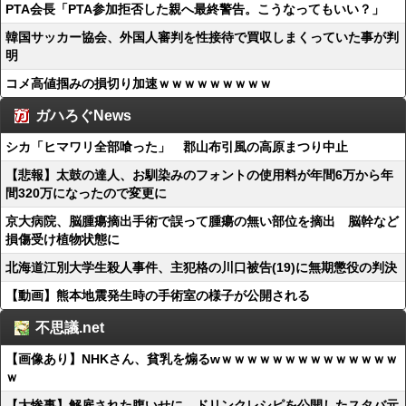
PTA会長「PTA参加拒否した親へ最終警告。こうなってもいい？」
韓国サッカー協会、外国人審判を性接待で買収しまくっていた事が判
明
コメ高値掴みの損切り加速ｗｗｗｗｗｗｗｗｗ
ガハろぐNews
シカ「ヒマワリ全部喰った」 郡山布引風の高原まつり中止
【悲報】太鼓の達人、お馴染みのフォントの使用料が年間6万から年
間320万になったので変更に
京大病院、脳腫瘍摘出手術で誤って腫瘍の無い部位を摘出 脳幹など
損傷受け植物状態に
北海道江別大学生殺人事件、主犯格の川口被告(19)に無期懲役の判決
【動画】熊本地震発生時の手術室の様子が公開される
不思議.net
【画像あり】NHKさん、貧乳を煽るwｗｗｗｗｗｗｗｗｗｗｗｗｗｗ
ｗ
【大惨事】解雇された腹いせに、ドリンクレシピを公開したスタバ元