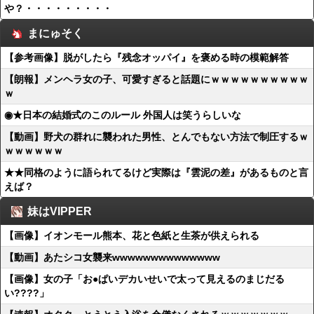
や？・・・・・・・・・
まにゅそく
【参考画像】脱がしたら『残念オッパイ』を褒める時の模範解答
【朗報】メンヘラ女の子、可愛すぎると話題にｗｗｗｗｗｗｗｗｗｗ
ｗ
◉★日本の結婚式のこのルール 外国人は笑うらしいな
【動画】野犬の群れに襲われた男性、とんでもない方法で制圧するｗ
ｗｗｗｗｗｗ
★★同格のように語られてるけど実際は『雲泥の差』があるものと言
えば？
妹はVIPPER
【画像】イオンモール熊本、花と色紙と生茶が供えられる
【動画】あたシコ女襲来wwwwwwwwwwwwww
【画像】女の子「お●ぱいデカいせいで太って見えるのまじだる
い????」