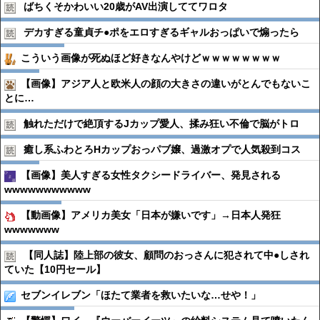
ばちくそかわいい20歳がAV出演しててワロタ
デカすぎる童貞チ●︎ポをエロすぎるギャルおっぱいで煽ったら
こういう画像が死ぬほど好きなんやけどｗｗｗｗｗｗｗｗ
【画像】アジア人と欧米人の顔の大きさの違いがとんでもないこ
とに…
触れただけで絶頂するJカップ愛人、揉み狂い不倫で脳がトロ
癒し系ふわとろHカップおっパブ嬢、過激オプで人気殺到コス
【画像】美人すぎる女性タクシードライバー、発見される
wwwwwwwwwww
【動画像】アメリカ美女「日本が嫌いです」→日本人発狂
wwwwwww
【同人誌】陸上部の彼女、顧問のおっさんに犯されて中●︎しされ
ていた【10円セール】
セブンイレブン「ほたて業者を救いたいな…せや！」