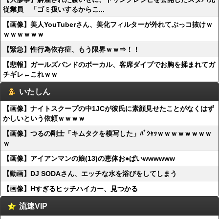
従業員 「ゴミ扱いするからこ...
【画像】美人YouTuberさん、美化フィルターが外れてぶっコ抜けｗ
ｗｗｗｗｗｗ
【緊急】性行為依存症、もう限界ｗｗ⇒！！
【悲報】ガールズバンドのボーカル、客席ダイブでお胸を揉まれてガ
チギレ←これｗｗ
いたしん
【画像】ナイトスクープの中1JCが彼氏に素顔見せたことがなくはず
かしいという依頼ｗｗｗｗ
【画像】つるの剛士「キムタクを模写した」ﾊﾟｼｬｯｗｗｗｗｗｗｗｗ
ｗ
【画像】アイアンマンの娘(13)の恵体お●ぱいwwwwww
【動画】DJ SODAさん、エッチな水を浴びをしてしまう
【画像】Hすぎるヒッチハイカー、見つかる
流速VIP