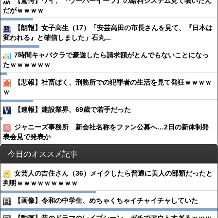
【驚愕】ワイ、『ウーバーイーツ』の給料システム見て噴いたん
だがｗｗｗｗ
【朗報】女子高生（17）「安芸高田の市長さんを見て、『日本は
変われる』と確信しました」石丸...
7時間キャバクラで豪遊したら請求額がとんでもないことになっ
たｗｗｗｗｗｗ
【悲報】社畜ぼく、刑務所での犯罪者の生活を見て発狂ｗｗｗｗ
ｗ
【速報】建設業界、69歳で若手だった
ジャニーズ事務所 新会社名称をファン公募へ…2日の新体制発
表会見で発表か
今日のオススメ記事
女芸人の吉住さん（36）メイクしたら普通に美人の部類だったと
判明ｗｗｗｗｗｗｗｗｗ
【画像】令和の中学生、めちゃくちゃイチャイチャしていた