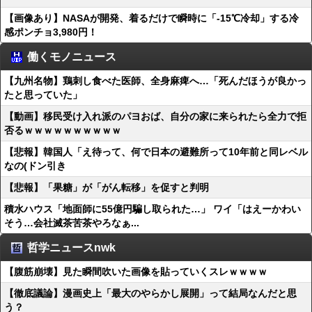
【画像あり】NASAが開発、着るだけで瞬時に「-15℃冷却」する冷
感ポンチョ3,980円！
働くモノニュース
【九州名物】鶏刺し食べた医師、全身麻痺へ…「死んだほうが良かっ
たと思っていた」
【動画】移民受け入れ派のパヨおば、自分の家に来られたら全力で拒
否るｗｗｗｗｗｗｗｗｗｗ
【悲報】韓国人「え待って、何で日本の避難所って10年前と同レベル
なの(ドン引き
【悲報】「果糖」が「がん転移」を促すと判明
積水ハウス「地面師に55億円騙し取られた…」 ワイ「はえーかわい
そう…会社滅茶苦茶やろなぁ...
哲学ニュースnwk
【腹筋崩壊】見た瞬間吹いた画像を貼っていくスレｗｗｗｗ
【徹底議論】漫画史上「最大のやらかし展開」って結局なんだと思
う？