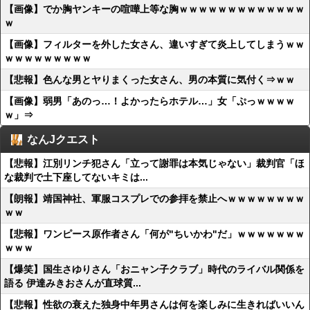
【画像】でか胸ヤンキーの喧嘩上等な胸ｗｗｗｗｗｗｗｗｗｗｗｗｗ
ｗ
【画像】フィルターを外した女さん、違いすぎて炎上してしまうｗｗ
ｗｗｗｗｗｗｗｗｗ
【悲報】色んな男とヤりまくった女さん、男の本質に気付く⇒ｗｗ
【画像】弱男「あのっ…！よかったらホテル…」女「ぷっｗｗｗｗ
ｗ」⇒
なんJクエスト
【悲報】江別リンチ犯さん「立って謝罪は本気じゃない」裁判官「ほ
な裁判で土下座してないキミは...
【朗報】靖国神社、軍服コスプレでの参拝を禁止へｗｗｗｗｗｗｗｗ
ｗｗ
【悲報】ワンピース原作者さん「何が"ちいかわ"だ」ｗｗｗｗｗｗｗ
ｗｗｗ
【爆笑】国生さゆりさん「おニャン子クラブ」時代のライバル関係を
語る 伊達みきおさんが直球質...
【悲報】性欲の衰えた独身中年男さんは何を楽しみに生きればいいん