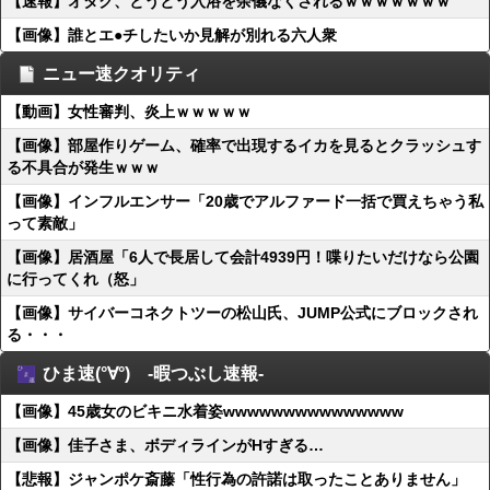
【速報】オタク、とうとう入浴を余儀なくされるｗｗｗｗｗｗｗ
【画像】誰とエ●チしたいか見解が別れる六人衆
ニュー速クオリティ
【動画】女性審判、炎上ｗｗｗｗｗ
【画像】部屋作りゲーム、確率で出現するイカを見るとクラッシュす
る不具合が発生ｗｗｗ
【画像】インフルエンサー「20歳でアルファード一括で買えちゃう私
って素敵」
【画像】居酒屋「6人で長居して会計4939円！喋りたいだけなら公園
に行ってくれ（怒」
【画像】サイバーコネクトツーの松山氏、JUMP公式にブロックされ
る・・・
ひま速(°∀°) -暇つぶし速報-
【画像】45歳女のビキニ水着姿wwwwwwwwwwwwwww
【画像】佳子さま、ボディラインがHすぎる…
【悲報】ジャンポケ斎藤「性行為の許諾は取ったことありません」