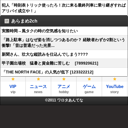
犯人「時刻表トリック使ったろ！次に来る最終列車に乗り継ぎすれば
アリバイ成立や！」
あらまめ2ch
実際時岡→風タクの時の空気感を知りたい
「路上駐車」はなぜ姿を消しつつあるのか？ 経験者わずか2割という
衝撃!「昔は普通だった光景...
新聞さん、壮大な縦読みを仕込んでしまう????
甲子園出場校 猛暑と資金難に苦しむ [789920621]
「THE NORTH FACE」の人気が低下 [123322212]
VIP
ニュース
アニメ
ゲーム
YouTube
vip
news
hobby
game
story
©2011
ワロタあんてな