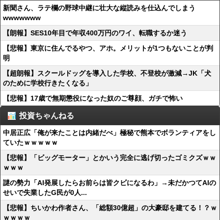
新聞さん、ラテ欄の野球中継に壮大な縦読みを仕込んでしまう
wwwwwww
【朗報】SES10年目で年収400万円のワイ、転職するか迷う
【悲報】東京に住んでるやつ、アホ。メリットが1つもないことが判
明
【超朗報】スクールドッグを導入した学校、不登校が激減→JK「犬
のために学校行きたくなる」
【悲報】17歳で無期懲役になった奴のご尊顔、ガチで怖い
投資ちゃんねる
中居正広「俺が来たことは内緒だべ」極秘で熊本でボランティアをし
ていたｗｗｗｗｗ
【悲報】「ビッグモーター」とかいう完全に逃げ切ったゴミクズｗｗ
ｗｗｗ
謎の勢力「AI発展したらお前らは皆クビになるわ」→未だかつてAIの
せいで失業したG民が0人...
【悲報】ちいかわ作者さん、「総額30億超」の大豪邸を建てる！？ｗ
ｗｗｗｗ