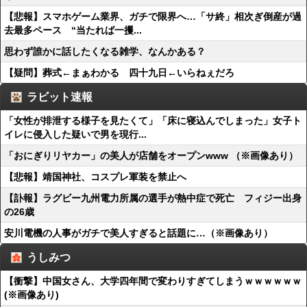
【悲報】スマホゲーム業界、ガチで限界へ…「サ終」相次ぎ倒産が過
去最多ペース “当たれば一攫...
思わず誰かに話したくなる雑学、なんかある？
【疑問】葬式←まぁわかる 四十九日←いらねぇだろ
ラビット速報
「女性が排泄する様子を見たくて」「床に寝込んでしまった」女子ト
イレに侵入した疑いで男を現行...
「おにぎりリヤカー」の美人が店舗をオープンwww （※画像あり）
【悲報】靖国神社、コスプレ軍装を禁止へ
【訃報】ラグビー九州電力所属の選手が熱中症で死亡 フィジー出身
の26歳
安川電機の人事がガチで美人すぎると話題に…（※画像あり）
うしみつ
【衝撃】中国女さん、大学四年間で変わりすぎてしまうｗｗｗｗｗｗ
(※画像あり)