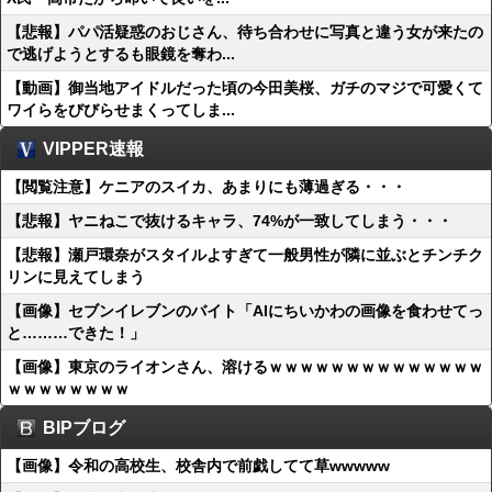
【悲報】パパ活疑惑のおじさん、待ち合わせに写真と違う女が来たの
で逃げようとするも眼鏡を奪わ...
【動画】御当地アイドルだった頃の今田美桜、ガチのマジで可愛くて
ワイらをびびらせまくってしま...
VIPPER速報
【閲覧注意】ケニアのスイカ、あまりにも薄過ぎる・・・
【悲報】ヤニねこで抜けるキャラ、74%が一致してしまう・・・
【悲報】瀬戸環奈がスタイルよすぎて一般男性が隣に並ぶとチンチク
リンに見えてしまう
【画像】セブンイレブンのバイト「AIにちいかわの画像を食わせてっ
と………できた！」
【画像】東京のライオンさん、溶けるｗｗｗｗｗｗｗｗｗｗｗｗｗｗ
ｗｗｗｗｗｗｗｗ
BIPブログ
【画像】令和の高校生、校舎内で前戯してて草wwwww