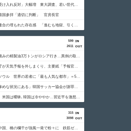
「外国人受け入れ反対」大幅増 東大調査、若い世代で多く
靖国参拝「適切に判断」 官房長官
中道改革連合の埋もれた存在感 「進むも地獄、引くも地獄」3党合流で浮上できるのか⋯有楽町駅前に数百人の支持者ら
599
2611
韓国で船積みの精製油3万トンがロシア行き…異例の取引 ロイター報道
韓国気象庁が天気予報を外しまくり、主要紙「予報官らの資質問題」と酷評
【韓国】ソウル 世界の若者に「最も人気な都市」＝5年連続1位
「まさに惨めな状況にある」韓国サッカー協会が謝罪文を公表
【竹外交】米国は曖昧､韓国は冷ややか…習近平を激怒させた高市発言に｢無言の支持｣を示した国の大胆な手法
315
3098
【悲報】中国、橋の欄干が強風一発で粉々に 鉄筋ゼロ 当局「接着剤でくっつけただけ」「正常で、品質問題はない」