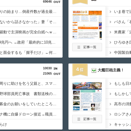
69646
スマホゲー業界、終わりの始まり…倒産件数が過去最多ペース「数億円かけても爆ﾀﾋ」
ひろゆき「出馬する気ないから話さなかった」妻「それでも不誠実だろ」→離婚協議へｗｗｗｗｗ
佐藤二朗、橋本愛との騒動で主演映画が完全白紙へｗｗｗｗｗ
防衛費、過去最大の8.9兆円へ →政府「最終的に10兆円規模になる可能性」
ひろゆき
高市総理、被爆体験者と面会するも「握手だけ」←何のために会うんだよ…
10030
4
大艦巨砲主義！
21065
中国人の子供が溺れ、周りに助けを乞う父親と、スマホを向けてインプレ稼ぎの見物人
もしも日
【広島】廿日市の中学野球部員死亡事故 書類送検の医師、別人のCT画像で診察した疑い 頭部出血に気づかなかった可能性
もしかし
共産党「熊本地震救援募金のお願いをしていたところ、中指を立てられました。嫌がらせ酷い」
高市の消
ドイツ空港のウクライナ機に自爆ドローン接近→職員が蹴り落とす→偶然起爆装置が壊れセーフ
ロシアさ
らけ