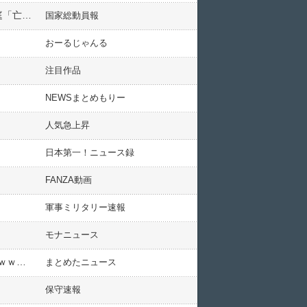
中国政府「香港併合」周庭「香港には一生戻らない（2年ぶりSNS更新」テレビ朝日「独占取材！（動画」周庭「亡命申請など検討中」香港警察「法律への挑戦行為！（批判声明」→
国家総動員報
おーるじゃんる
注目作品
NEWSまとめもりー
人気急上昇
日本第一！ニュース録
FANZA動画
軍事ミリタリー速報
モナニュース
【画像】霜降り明星・粗品さん、弱男を一言で黙らせてしまうｗｗｗｗｗｗｗｗｗｗｗｗｗｗｗｗｗｗｗｗｗｗｗｗｗ
まとめたニュース
保守速報