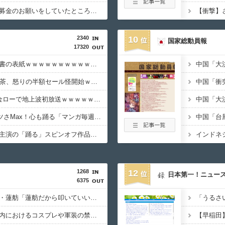
共産党「熊本地震救援募金のお願いをしていたところ、中指を立てられました。中指がメガネに当たり、危うく怪我をするところでした」
2340
10
国家総動員報
17320
【画像】今年の防衛白書の表紙ｗｗｗｗｗｗｗｗｗｗｗｗｗｗｗｗｗｗｗ
【朗報】HIKAKINの鬼茶、怒りの半額セール怪開始ｗｗｗｗｗｗｗｗｗｗｗｗｗｗ
【朗報】『8番出口』金ローで地上波初放送ｗｗｗｗｗｗｗｗｗｗｗｗｗ
【朗報】AmazonのアツさMax！心も踊る「マンガ毎週末セール（50%還元）」2日目襲来！
【悲報】佐藤二朗さん主演の「踊る」スピンオフ作品、結局撮影中止が決定ｗｗｗｗｗｗｗｗｗ
1268
12
日本第一！ニュー
6375
【カミツキ悲報】立憲・蓮舫「蓮舫だから叩いていい、との報道に何度も向き合ってきました」→ツッコミ殺到
【英断】靖国神社、境内におけるコスプレや軍装の禁止を発表「厳粛で神聖なる場所」