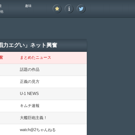
能
趣味
他
歌唱力エグい」ネット興奮
奮
まとめたニュース
話題の作品
正義の見方
U-1 NEWS
キムチ速報
大艦巨砲主義！
watch@2ちゃんねる