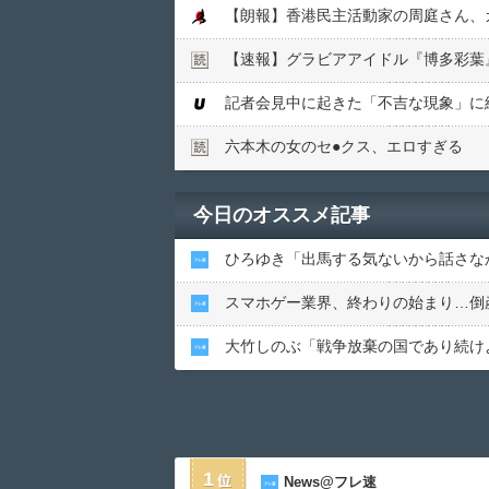
【朗報】香港民主活動家の周庭さん、
【速報】グラビアアイドル『博多彩葉
記者会見中に起きた「不吉な現象」に
六本木の女のセ●︎クス、エロすぎる
今日のオススメ記事
ひろゆき「出馬する気ないから話さな
スマホゲー業界、終わりの始まり…倒
大竹しのぶ「戦争放棄の国であり続け
1
News@フレ速