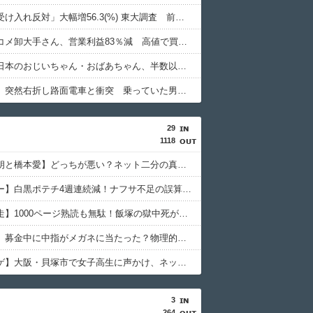
「外国人受け入れ反対」大幅増56.3(%) 東大調査 前回から20ポイント以上の爆増
【悲報】コメ卸大手さん、営業利益83％減 高値で買い込んだ米が売れず「損切り祭り」開幕へ
【朗報】日本のおじいちゃん・おばあちゃん、半数以上がSNSを使いこなしていたｗｗｗｗｗ
【鹿児島】突然右折し路面電車と衝突 乗っていた男女3人は車を放置しダッシュで逃走中
29
1118
【佐藤二朗と橋本愛】どっちが悪い？ネット二分の真相とハラスメント認定の難しさ
【カルビー】白黒ポテチ4週連続減！ナフサ不足の誤算とマーケ失敗の深層
【池袋暴走】1000ページ熟読も無駄！飯塚の獄中死が曝した上級国民の闇
【共産党】募金中に中指がメガネに当たった？物理的に不可能と大爆笑
【全裸ハゲ】大阪・貝塚市で女子高生に声かけ、ネット爆笑の理由
3
264