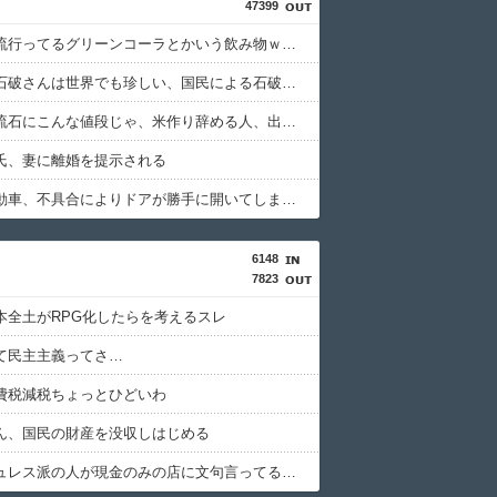
47399
いま巷で流行ってるグリーンコーラとかいう飲み物ｗｗｗｗ
パさん「石破さんは世界でも珍しい、国民による石破辞めるなデモが自然発生した総理大臣です」
米農家「流石にこんな値段じゃ、米作り辞める人、出るんじゃないかなあ？？」
氏、妻に離婚を提示される
中国製自動車、不具合によりドアが勝手に開いてしまう件
6148
7823
本全土がRPG化したらを考えるスレ
て民主主義ってさ…
費税減税ちょっとひどいわ
ん、国民の財産を没収しはじめる
キャッシュレス派の人が現金のみの店に文句言ってるのってどう思う？