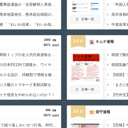
【拡散希望】辺野古転覆事故遺族が「全容解明と再発防止を求める会」設立 継続的に活動するためと説明、クラファン立ち上げも準備
【必見動画】手術中に熊本地震発生…熊本総合病院の例のカメラ映像、ノーカットver.が公開される
高市首相
【いのち】れいわ支持者「『れいわ信者』『れいわ知能』は差別的。放送禁止用語にすべき。オールドメディアは配慮を」→かわりにピッタリの名称が爆誕してしまうw
1060
14
キムチ速報
8071
中国、金融監督管理総局前トップの全人代代表資格を剥奪…重大な規律違反で！
韓国調査船が竹島周辺の日本EEZ内で調査か、ワイヤのようなもの海中に投入…外務省が抗議！
AIが自然界にないウイルスを設計、16種類で増殖を確認…米スタンフォード大！
中国国防省、海自イージス艦のトマホーク実射試験を批判「国際社会は新型軍国主義を団結して阻止を」！
イナ侵攻をやめられないのか？！
486
16
保守速報
6973
【韓国】 向かいの部屋で繰り返しわいせつ行為…40代女性「自宅に戻れない」