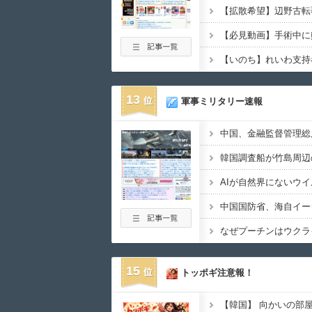
13
軍事ミリタリー速報
なぜプーチンはウクラ
15
トッポギ注意報！