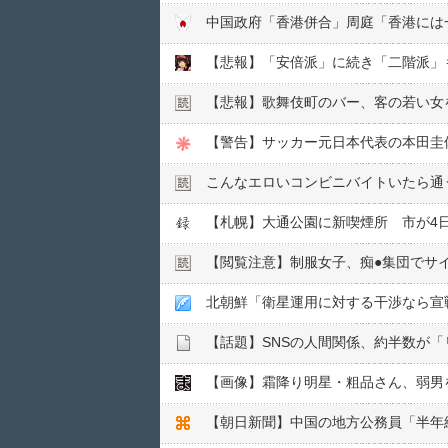
【悲報】「安倍派」に続き「二階派」
【悲報】歌舞伎町のバー、客の若い女を
【警告】サッカー元日本代表の本田圭佑
こんなエロいコンビニバイトいたら通
【札幌】大通公園に新喫煙所 市が4
【閲覧注意】制服女子、痴●︎集団でサイ
北朝鮮「衛星運用に対する干渉なら宣
【話題】SNSの人間関係、約半数が
【朝日新聞】中国の地方公務員「半年