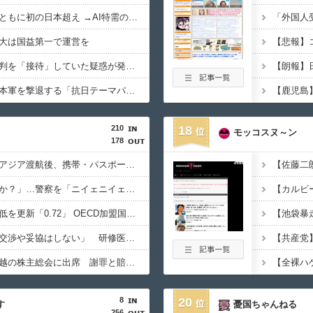
韓国と台湾の輸出額、ともに初の日本超え →AI特需の恩恵で差
大は国益第一で運営を
韓国サッカー協会、審判を「接待」していた疑惑が発覚 →日本人２人も対象か
【悲報】中国さん、日本軍を撃退する「抗日テーマパーク」を各地で大量建設
210
18
モッコスヌ～ン
178
「高収入」信じて東南アジア渡航後、携帯・パスポート奪われ監禁…韓国人の被害急増
「俺に韓国語で話すのか？」…警察を「ニイェニイェニイェ」とからかう韓国滞在外国人の投稿動画が物議
韓国で出生率が過去最低を更新「0.72」 OECD加盟国で唯一 1を下回る
【韓国】ユン大統領「交渉や妥協はしない」 研修医集団ボイコット受け
徴用被害者遺族、不二越の株主総会に出席 謝罪と賠償求める
8
20
す
憂国ちゃんねる
256