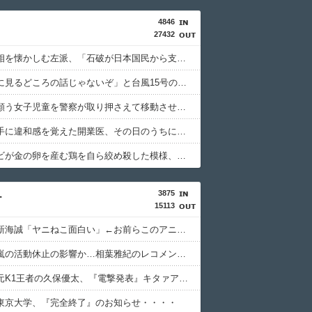
4846
27432
石破前首相を懐かしむ左派、「石破が日本国民から支持されまくっていた」と主張してしまうも……
「近年稀に見るどころの話じゃないぞ」と台風15号の予想進路に困惑する人が多数、偏西風が全く通用していないんだけど……
「平和を願う女子児童を警察が取り押さえて移動させた」と市民団体が告発、「児童……どこ？」とガチで困惑する人が続出
自宅で左手に違和感を覚えた開業医、その日のうちに両足が動かなくなり入院すると……
フジテレビが金の卵を産む鶏を自ら絞め殺した模様、社運を賭けたドル箱コンテンツが御蔵入りになってしまい……
3875
ー
15113
【悲報】新海誠「ヤニねこ面白い」←お前らこのアニメどう思ってんの？
【悲報】嵐の活動休止の影響か…相葉雅紀のレコメンが9月いっぱいで終了へ
【驚愕】元K1王者の久保優太、『電撃発表』キタァアアアアアーーーーーー！！
東京大学、『完全終了』のお知らせ・・・・