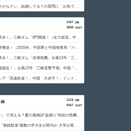
【衝撃】さかなクン、結婚してる？の質問に「お魚で幸せ」と答えた結果ｗｗｗ
1467
3808
中国「大洪水！」三峡ダム「9門開放！（全力放流」中国都市「三峡沿線の道路水没」中国政府「高速道路封鎖！」中国ダム「緊急放流に合わせて開門（土砂崩れ発生」→
中国「衝突事故！（2025年」中国軍と中国海警局「ﾌｨﾘﾋﾟﾝ船の追跡中に衝突！（8/11」中国「2人死亡」中国政府「1年間隠蔽」日本「隠蔽された事実報道！（2026年」→
中国「大洪水！」三峡ダム「決壊危機」台風13号「三峡直撃確定」日本「最も強い勢力で接近！（伊勢湾台風級」台風13号と15号「中国本土でぶつかり合う（前代未聞」→
中国「台風接近！」台風13号「三峡直撃予測」中国「上流大洪水！（三峡上流」中国都市「8/5の映像（動画」三峡ダム「緊急放流（決壊危機」中国「下流大水害（震え声」→
インドネシア「高速鉄道！」中国「大赤字！」インドネシア「運営会社の株式購入！（負債対策」中国「はい（巨額負債」インドネシア「700km延伸計画！（実質中止」→
1218
ス録
6567
「うるさい」で消える？夏の風物詩”盆踊り”存続の危機 会場数は20年で半減 騒音対策で”サイレント盆ダンス”も
【早稲田】”無銭飲食”複数の早大生が関与か 大学が異例の注意喚起