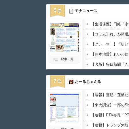
5
モナニュース
7
おーるじゃんる