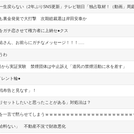
も裏金発覚で大打撃 次期総裁選は岸田安泰か
ガチ恋させて権力者に上納セ●︎クス
さん、お前らにガチなメッセージ！！！.....
うわ
日から実証実験 禁煙団体は中止訴え「道民の禁煙活動に水を差す」
レント輪●︎
戦布告と見なす」！
「リセットしたいと思ったことがある」対処法は？
給料ない」 不動産不況で財政悪化