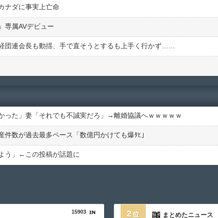
カナダに事実上亡命
』専属AVデビュー
経団連会長も動揺、手で直そうとするも上手く行かず……
かった」妻「それでも不誠実だろ」→離婚協議へｗｗｗｗｗ
産件数が過去最多ペース「数億円かけても爆ﾀﾋ」
よう」←この投稿が話題に
15903
2
まとめたニュース