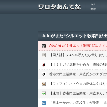
VIP
野球
Adoがまた“シルエット歌唱” 
Adoがまた“シルエット歌唱” 顔出
【同人誌】デ●︎ヘル呼んだら昔好きだ
【！？】ガザ虐殺をやめろ！虐殺の加
香港の民主活動家・周庭氏がカナダに
【フィフィ】ネトウヨの正体はやはり
【速報】香港民主活動家・周庭さん、
「日本一かわいい高校生」が決定！ 