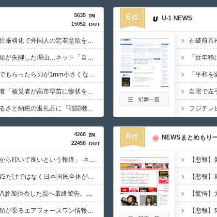
5635
6
U-1 NEWS
15052
【生活保護】日経「永住厳格化で外国人の定着意欲をそぐな」 ネット「永住者で“生活保護の外国人”が1人でもいる時点でおかしい」
【コラム】れいわ新選組が失脚した理由…ネット「自分達自身がカルト化していることに気づかなかったことが失敗の原因」
【クレーマー】「研いでもらったら刃が1mm小さくなった」 刃物店「刃の欠けを直して研ぎ上げる以上、物理的に鉄が削れてサイズが変わるのは当たり前なんですが…」
【熊本地震】れいわ信者「被災者が高市早苗に惨状を訴えようとしたら男に阻止された！」 ネット「“日蓮大聖人”だの叫んでるカルト信者を近づけないようにしてるだけ」
【犬笛】毎日新聞「ふるさと納税の返礼品に『戦闘機の清掃体験』」→サヨク発狂「徴兵制ガー！」…ネット「どういう論理構造を立てた結果その思考に至ったんだ？」
4268
8
NEWSまとめもり
22458
【速報】蓮舫「蓮舫だから叩いて良いという報道」 ネット「高市だから叩いて良いをやってるのがお前だろ」
【東大調査】一部のSNSだけではなく日本国民全体が思っていた「外国人受け入れ反対」大幅増20.7%↑56.3%
【速報】PTA会長「PTA参加拒否した親へ最終警告。こうなってもいい？」問題になりすぎて即撤回
【速報】トランプ大統領が乗るエアフォースワン情報漏洩事件、流出元はバイデン政権の空軍長官と判明「アクセス権を取り消す」
【悲報】