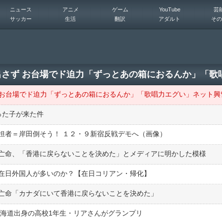
ニュース
アニメ
ゲーム
YouTube
芸
サッカー
生活
翻訳
アダルト
その
顔出さず お台場でド迫力「ずっとあの箱におるんか」「
さず お台場でド迫力「ずっとあの箱におるんか」「歌唱力エグい」ネット興
った子が来た件
担者＝岸田倒そう！ １２・９新宿反戦デモへ（画像）
亡命、「香港に戻らないことを決めた」とメディアに明かした模様
在日外国人が多いのか？【在日コリアン・帰化】
亡命「カナダにいて香港に戻らないことを決めた」
北海道出身の高校1年生・リアさんがグランプリ