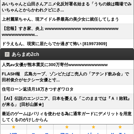
みいちゃんと山田さんアニメ化反対署名始まる「うちの娘は職場でみ
いちゃんとからかわれクビにさ...
上村麗菜ちゃん、現アイドル界最高の美少女に就任してしまう
【悲報】すき家、炎上 wwwwwwwwwww wwwwwwwwwww
wwwwwwwwww...
ドラえもん、現実に居たらでか過ぎて怖い [819973909]
あらまめ2ch
人気av女優が熊本震災に300万寄付wwwwwwwwwwww
FLASH報 広島カープ、ゾンビたばこ売人の「アテンド飲み会」で
田村俊介がセクシー女優と寸...
住宅ローン返済月18万きつすぎワロタ
【AI】伝説のエンジニア、日本を憂える「このままでは『ＡＩ敗戦』
が来る」 [田杉山脈★]
最近のゲームはパリィを使わせる為に通常ガードにデメリットを用意
してくるのがけしからん