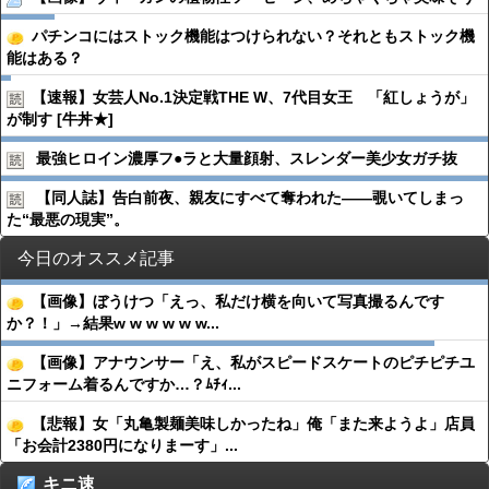
パチンコにはストック機能はつけられない？それともストック機
能はある？
【速報】女芸人No.1決定戦THE W、7代目女王 「紅しょうが」
が制す [牛丼★]
最強ヒロイン濃厚フ●︎ラと大量顔射、スレンダー美少女ガチ抜
【同人誌】告白前夜、親友にすべて奪われた――覗いてしまっ
た“最悪の現実”。
今日のオススメ記事
【画像】ぼうけつ「えっ、私だけ横を向いて写真撮るんです
か？！」→結果w w w w w w...
【画像】アナウンサー「え、私がスピードスケートのピチピチユ
ニフォーム着るんですか…？ﾑﾁｨ...
【悲報】女「丸亀製麺美味しかったね」俺「また来ようよ」店員
「お会計2380円になりまーす」...
キニ速