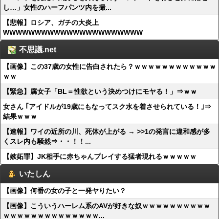
し…」女性のハーフパンツ内を撮...
【悲報】ロシア、ガチの大炎上
WWWWWWWWWWWWWWWWWWWWWW
不思議.net
【画像】この37歳の女性に告白されたら？ｗｗｗｗｗｗｗｗｗｗｗｗ
ｗｗ
【緊急】腐女子「BL＝性欲という決めつけにモヤる！」⇒ｗｗ
女さん ｢アイドルが19歳にもなってスク水を着させられている！｣⇒
結果ｗｗｗ
【速報】ワイの近所の川、死体が上がる → >>1の発言に違和感が多
くスレ内も騒然⇒・・！！...
【嫉妬罪】JK相手に赤ちゃんプレイする猛者現れるｗｗｗｗｗ
いたしん
【画像】何番の女の子と一発ヤりたい？
【画像】こういうハーレム系のAVが好きな奴ｗｗｗｗｗｗｗｗｗｗ
ｗｗｗｗｗｗｗｗｗｗｗｗｗｗ...