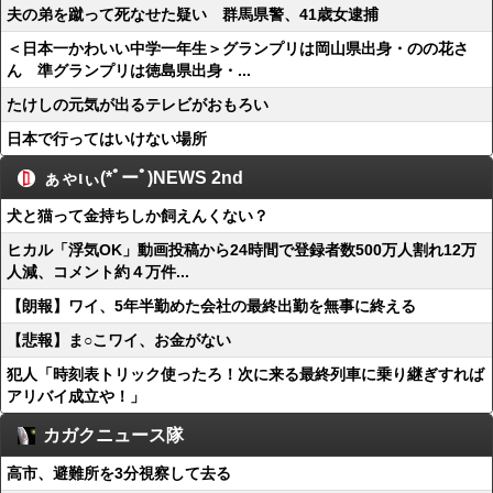
夫の弟を蹴って死なせた疑い 群馬県警、41歳女逮捕
＜日本一かわいい中学一年生＞グランプリは岡山県出身・のの花さ
ん 準グランプリは徳島県出身・...
たけしの元気が出るテレビがおもろい
日本で行ってはいけない場所
ぁゃιぃ(*ﾟーﾟ)NEWS 2nd
犬と猫って金持ちしか飼えんくない？
ヒカル「浮気OK」動画投稿から24時間で登録者数500万人割れ12万
人減、コメント約４万件...
【朗報】ワイ、5年半勤めた会社の最終出勤を無事に終える
【悲報】ま○こワイ、お金がない
犯人「時刻表トリック使ったろ！次に来る最終列車に乗り継ぎすれば
アリバイ成立や！」
カガクニュース隊
高市、避難所を3分視察して去る