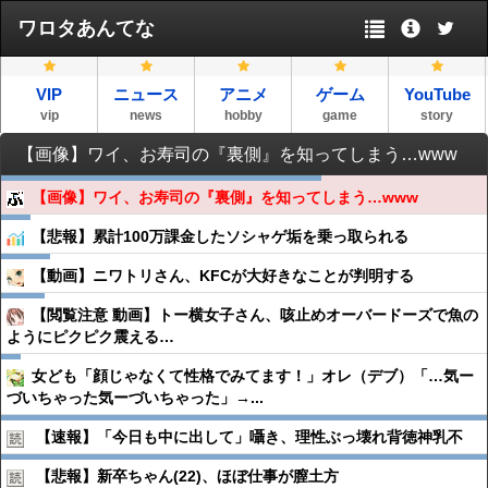
ワロタあんてな
VIP
ニュース
アニメ
ゲーム
YouTube
vip
news
hobby
game
story
【画像】ワイ、お寿司の『裏側』を知ってしまう…www
【画像】ワイ、お寿司の『裏側』を知ってしまう…www
【悲報】累計100万課金したソシャゲ垢を乗っ取られる
【動画】ニワトリさん、KFCが大好きなことが判明する
【閲覧注意 動画】トー横女子さん、咳止めオーバードーズで魚の
ようにピクピク震える…
女ども「顔じゃなくて性格でみてます！」オレ（デブ）「…気ー
づいちゃった気ーづいちゃった」→...
【速報】「今日も中に出して」囁き、理性ぶっ壊れ背徳神乳不
【悲報】新卒ちゃん(22)、ほぼ仕事が膣土方