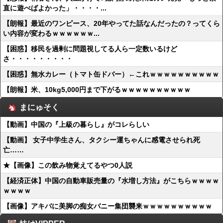
直に遊べばよかった」・・・・...
【朗報】最近のワンピース、20年やってた話なんだったの？ってくら
い内容が変わるｗｗｗｗｗｗ...
【困惑】移民を過剰に問題視してる人ら一定数いるけど
さ・・・・・・・・・
【困惑】無水カレー（トマト缶ドバー）←これｗｗｗｗｗｗｗｗｗｗ
【朗報】米、10kg5,000円まで下がるｗｗｗｗｗｗｗｗｗｗ
まにゅそく
【動画】中国の『上級の暮らし』がコレらしい
【動画】 女子中学生さん、タクシー運ちゃんに感電させられ死
亡……
★【画像】この飲み物覚えてるやつ0人説
【経済正体】中国の自動車販売量の『水増し方法』がこちらｗｗｗｗ
ｗｗｗｗ
【画像】アキバに美脚の痴女バニー集団襲来ｗｗｗｗｗｗｗｗｗｗ