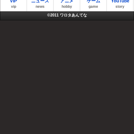
VIP
ニュース
アニメ
ゲーム
YouTube
vip
news
hobby
game
story
©2011
ワロタあんてな