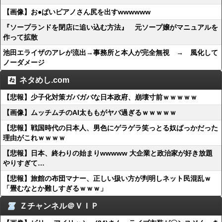
【画像】お●ぱいピアノさん尻を出すwwwwww
『ソープランドを閉店に追い込む方法』 元ソープ嬢がマニュアルを
作って拡散
池田エライザのアレが流出→事務所と本人が完全無視 → 風化して
ノーダメージ
ネタめし.com
【悲報】少子化対策ガバガバな日本政府、崩壊寸前ｗｗｗｗｗ
【画像】ムッチムチのAI太ももがヤバ過ぎるｗｗｗｗｗ
【悲報】戦国時代の日本人、男色にゲラゲラ笑っとる奴ばっかだった
理由がこれｗｗｗｗ
【悲報】日本、終わりの始まりwwwww 大企業と政治家が好き放題
やりすぎて…
【悲報】旅館の布団マナー、正しい扱い方が判明しネット民混乱ｗ
「畳むなとか難しすぎるｗｗｗ」
Ｚチャンネル＠ＶＩＰ