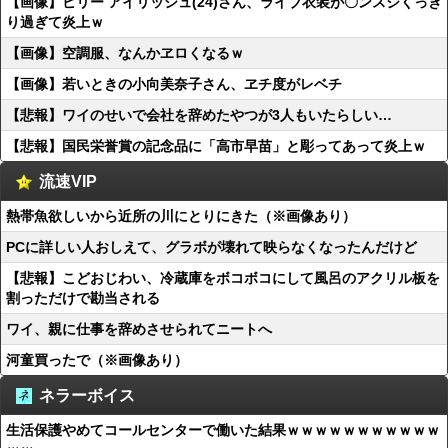
【画像】ビリー アイリッシュ(24)さん、ライブ衣装が〇ンスジくっき
り過ぎて炎上ｗ
【画像】空調服、なんかヱロくなるｗ
【画像】若いときの小向美奈子さん、ヱチ度がレベチ
【悲報】ワイのせいで会社を辞めたやつが3人もいたらしい…
【悲報】国民栄誉賞の記念品に「高市早苗」と彫ってあって炎上ｗ
流速VIP
熱帯魚欲しいから近所の川にとりにきた（※画像あり）
PCに詳しい人おしえて、グラボが壊れて映らなくなったんだけど
【悲報】こどおじわい、冷蔵庫をボコボコにして風呂のアクリル板を
割っただけで勘当される
ワイ、親に仕事を辞めさせられてニートへ
河童買ったで（※画像あり）
ネラーボイス
生活保護やめてコールセンターで働いた結果ｗｗｗｗｗｗｗｗｗｗｗ