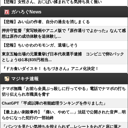
【悲報】女性さん、お〇ぱい揉まれても気持ち良く無い
ガハろぐNews
【悲報】みい山の作者、自分の過去を消しまくる
押井守監督「実写映画やアニメ版で『原作通りでよかった』なんて感
想は原作の成功体験を追体験し...
【悲報】ちいかわのモモンガ、退場しそう
東京五輪出場の元重量挙げ日本代表選手逮捕 コンビニで卵2パック
としょうゆ1本(835円相当...
『ドカ食いダイスキ！ もちづきさん』アニメ化決定！
マジキチ速報
ナマポ無職「お前ら全員ぶっ殺しに行ってやる」電話でナマポの打ち
切り伝えられ市職員を脅す
ChatGPT「平成以降の有能総理ランキングを作りました」
【最上あい刺殺事件】「痛い、やめて…」法廷で公開された音声…明
らかになった犯行の一部始終
「パンツを見たい気持ちを抑えられず…レシートをわざと床に落と