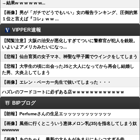
→結果w w w w w w...
【画像】男が「ガチでどうでもいい」女の報告ランキング、圧倒的第
１位と言えば『コレ』w w ...
VIPPER速報
【閲覧注意】大阪の治安が悪化しすぎてついに警察官が犯人を銃殺。
いよいよアメリカみたいになっ...
【悲報】仙台育英の女子マネ、神聖な甲子園でウインクをしてしまう
【悲報】大学生の頃に出会ったJSと大人になってから再会し結婚し
た男、大炎上してしまう
【画像】エレン・ベーカー先生で抜いてしまった・・・
ハズレのフードコートに必ずある店ｗｗｗｗｗｗｗｗｗｗｗｗ
BIPブログ
【朗報】Perfumeさんの生足エッッッッッッッッッッッ
【画像】風俗に行くとこういう恵体メロン乳(35)を指名してしまう奴
wwwww
【画像】あのちゃん、最新の太ももがあまりにもシコすぎる件