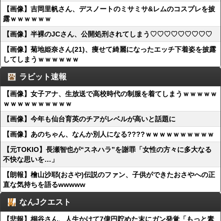
【画像】吉岡里帆さん、デスノートのミサミサ&レムのコスプレを披
露ｗｗｗｗｗｗ
【画像】半裸のJCさん、公開処刑されてしまう♡♡♡♡♡♡♡♡♡
【画像】菊地姫奈さん(21)、痩せて綺麗になったエッチ下着姿を披露
してしまうｗｗｗｗｗｗ
ラビット速報
【画像】女子アナ、生放送で高校時代の制服を着てしまうｗｗｗｗｗ
ｗｗｗｗｗｗｗｗｗｗ
【画像】今年も仙台育英のチアがレベルが高いと話題に
【画像】あのちゃん、なんか別人になる????ｗｗｗｗｗｗｗｗｗｗ
【元TOKIO】長瀬智也が“スネハラ”を謝罪「女性の方々に多大なる
不快な思いを…」
【朗報】檜山沙耶(おさや)伝説のファン、子供ができたおさやへの正
直な気持ちを語るwwwww
なんJクエスト
【悲報】桐谷さん、人生かけて7億円貯めた末にガン発覚「もっと素