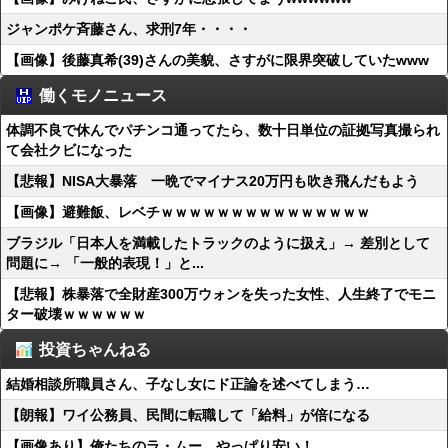
ジャンポケ斉藤さん、求刑7年・・・・
【画像】後藤真希(39)さんの美貌、さすがに限界突破していたwww
働くモノニュース
体調不良で休んでパチンコ通ってたら、数十日単位の証拠写真撮られ
て会社クビになった
【悲報】NISA大暴落 一晩でマイナス20万円も吹き飛んだもよう
【画像】避難飯、レベチｗｗｗｗｗｗｗｗｗｗｗｗｗｗｗ
ブラジル「日本人を満載したトラックのように扱え」→ 差別として
問題に→ 「一般的表現！」と...
【悲報】株暴落で全財産300万ウォンを失った女性、人生終了でモニ
ター破壊ｗｗｗｗｗｗ
投資ちゃんねる
結婚相談所職員さん、子なし女にド正論を述べてしまう…
【朗報】ワイ公務員、民間に転職して「給料」が倍になる
【画像あり】俺たちのラ・ムー、やっぱり安い！