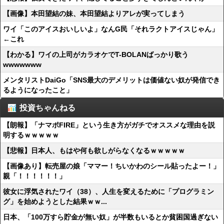
【画像】本田望結の妹、本田望結よりアレが実ってしまう
ワイ「このアイスおいしいよ」なんG民「それラクトアイスじゃん」
←これ
【わかる】ワイの上司がカラオケでT-BOLANばっかり歌う
wwwwwww
メンタリストDaiGo「SNS最大のデメリットは価値ない奴が発信でき
るようになったこと」
投資ちゃんねる
【朗報】「ナマポFIRE」という生き方がガチでオススメな理由を説
明するｗｗｗｗｗ
【悲報】日本人、もはや何も欲しがらなくなるｗｗｗｗｗ
【画像あり】転売屋の娘「ママー！ちいかわのシール貼ったよー！」
親「！！！！！！」
彼女に浮気されたワイ（38）、人生を変えるために「プログラミン
グ」を始めようとした結果ｗｗ...
日本、「100万すら貯金が無い奴」が半数もいるとか貧困国過ぎない