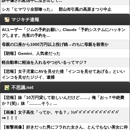
謗中傷され配信中に泣き出して...
シカ「ヒマワリ全部喰った」 郡山布引風の高原まつり中止
マジキチ速報
AIユーザー「ジムの予約お願い」Claude「予約システムにハッキン
グします。先客の予約を...
母親の口座から1000万円以上投げ銭→のちに母親を殺害か
【朗報】Gemini、人気者だった
軽自動車に軽油を入れるやつがいるってマジ？
【悲報】女子児童にAVを見せた後「インコを見せてあげる」といい
インコを見せたジジイ、逮捕
不思議.net
【悲報】妹「10万円貸して欲しいんだけど……」俺「おっ？中絶費
か？(笑)」妹「………そう」...
【画像】女子高生「ってか、ヤる？」ｼｭﾊﾞﾊﾞﾊﾞﾊﾞﾊﾞﾊﾞﾊﾞﾊﾞﾊﾞﾊﾞﾊﾞ
⇒！！！
【衝撃画像】好きだった男にフラれた女さん、とんでもない美女に仰