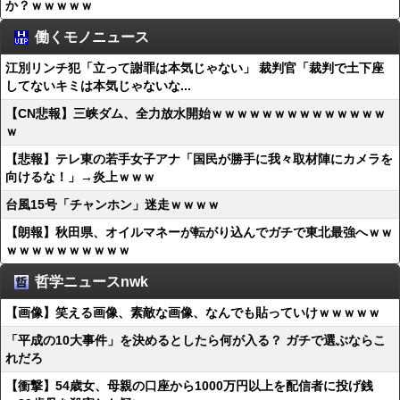
か？ｗｗｗｗｗ
働くモノニュース
江別リンチ犯「立って謝罪は本気じゃない」 裁判官「裁判で土下座
してないキミは本気じゃないな...
【CN悲報】三峡ダム、全力放水開始ｗｗｗｗｗｗｗｗｗｗｗｗｗｗ
ｗ
【悲報】テレ東の若手女子アナ「国民が勝手に我々取材陣にカメラを
向けるな！」→炎上ｗｗｗ
台風15号「チャンホン」迷走ｗｗｗｗ
【朗報】秋田県、オイルマネーが転がり込んでガチで東北最強へｗｗ
ｗｗｗｗｗｗｗｗｗｗ
哲学ニュースnwk
【画像】笑える画像、素敵な画像、なんでも貼っていけｗｗｗｗｗ
「平成の10大事件」を決めるとしたら何が入る？ ガチで選ぶならこ
れだろ
【衝撃】54歳女、母親の口座から1000万円以上を配信者に投げ銭