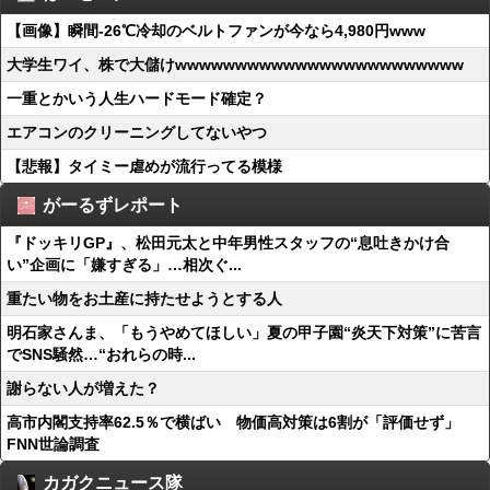
【画像】瞬間-26℃冷却のベルトファンが今なら4,980円www
大学生ワイ、株で大儲けwwwwwwwwwwwwwwwwwwwwwwww
一重とかいう人生ハードモード確定？
エアコンのクリーニングしてないやつ
【悲報】タイミー虐めが流行ってる模様
がーるずレポート
『ドッキリGP』、松田元太と中年男性スタッフの“息吐きかけ合
い”企画に「嫌すぎる」…相次ぐ...
重たい物をお土産に持たせようとする人
明石家さんま、「もうやめてほしい」夏の甲子園“炎天下対策”に苦言
でSNS騒然…“おれらの時...
謝らない人が増えた？
高市内閣支持率62.5％で横ばい 物価高対策は6割が「評価せず」
FNN世論調査
カガクニュース隊