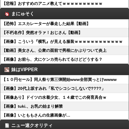
【悲報】おすすめのアニメ教えてｗｗｗｗｗｗｗｗｗｗ
まにゅそく
【恐怖】エスカレーターが暴走した結果【動画】
【不朽名作】突然オラァ！おじさん【動画】
【画像】こういう『横乳』が見える服装ｗｗｗｗｗｗｗｗｗｗｗｗ
【動画】美女さん、公衆の面前で男根にかぶりついて炎上
【画像】お前ら、犬にケンカ売られてるけどどうする？
妹はVIPPER
【１０円セール】同人祭り第三弾開始www全部買っとけwwww
【画像】20代上坂すみれ「私でシコシコしないで????」
【画像あり】ドイツの水着少女、１４歳でこの発育具合ｗ
【画像】tuki.、お乳の始まり解禁
【画像】いとももさんの生腋画像が…
ニュー速クオリティ