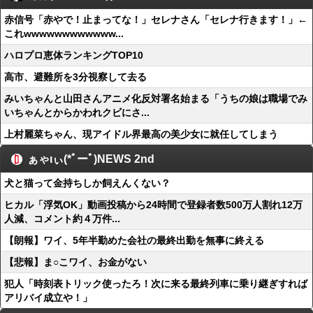
赤信号「赤やで！止まってな！」セレナさん「セレナ行きます！」←
これwwwwwwwwwwww...
ハロプロ恵体ランキングTOP10
高市、避難所を3分視察して去る
みいちゃんと山田さんアニメ化反対署名始まる「うちの娘は職場でみ
いちゃんとからかわれクビにさ...
上村麗菜ちゃん、現アイドル界最高の美少女に就任してしまう
ぁゃιぃ(*ﾟーﾟ)NEWS 2nd
犬と猫って金持ちしか飼えんくない？
ヒカル「浮気OK」動画投稿から24時間で登録者数500万人割れ12万
人減、コメント約４万件...
【朗報】ワイ、5年半勤めた会社の最終出勤を無事に終える
【悲報】ま○こワイ、お金がない
犯人「時刻表トリック使ったろ！次に来る最終列車に乗り継ぎすれば
アリバイ成立や！」