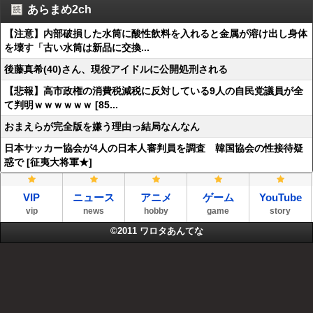
あらまめ2ch
【注意】内部破損した水筒に酸性飲料を入れると金属が溶け出し身体
を壊す「古い水筒は新品に交換...
後藤真希(40)さん、現役アイドルに公開処刑される
【悲報】高市政権の消費税減税に反対している9人の自民党議員が全
て判明ｗｗｗｗｗｗ [85...
おまえらが完全版を嫌う理由っ結局なんなん
日本サッカー協会が4人の日本人審判員を調査 韓国協会の性接待疑
惑で [征夷大将軍★]
VIP
ニュース
アニメ
ゲーム
YouTube
vip
news
hobby
game
story
©2011
ワロタあんてな