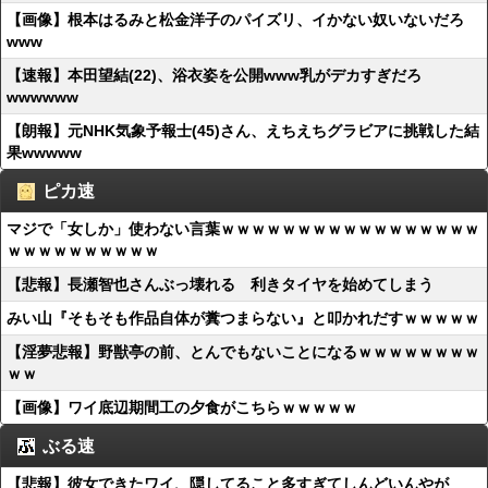
【画像】根本はるみと松金洋子のパイズリ、イかない奴いないだろ
www
【速報】本田望結(22)、浴衣姿を公開www乳がデカすぎだろ
wwwwww
【朗報】元NHK気象予報士(45)さん、えちえちグラビアに挑戦した結
果wwwww
ピカ速
マジで「女しか」使わない言葉ｗｗｗｗｗｗｗｗｗｗｗｗｗｗｗｗｗ
ｗｗｗｗｗｗｗｗｗｗ
【悲報】長瀬智也さんぶっ壊れる 利きタイヤを始めてしまう
みい山『そもそも作品自体が糞つまらない』と叩かれだすｗｗｗｗｗ
【淫夢悲報】野獣亭の前、とんでもないことになるｗｗｗｗｗｗｗｗ
ｗｗ
【画像】ワイ底辺期間工の夕食がこちらｗｗｗｗｗ
ぶる速
【悲報】彼女できたワイ、隠してること多すぎてしんどいんやが