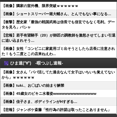
【画像】隣家の室外機、限界突破ｗｗｗｗｗｗ
【画像】ショートスリーバー堀大輔さん、とんでもない事になる…
【衝撃】歴史家「最強の戦国武将は信長でも信玄でもなく毛利。デー
タを見ろ」パシャ
【悲報】若手有望騎手（20）が師匠の調教師を激怒させてしまい引退
に追い込まれそう…
【画像】女性「コンビニに家庭用ゴミ出そうとしたら店長に注意され
た！もう二度とこの店来ねえわ...
ひま速(°∀°) -暇つぶし速報-
【画像】女さん「パパ活してた過去なんて女子はいちいち覚えてない
から」ｗｗｗｗｗｗ
【画像】tuki.、お〇ぱいの始まり解禁
【画像】45歳女のビキニ水着姿wwwwwwwwwwwwwww
【画像】佳子さま、ボディラインがHすぎる…
【悲報】ジャンポケ斎藤「性行為の許諾は取ったことありません」