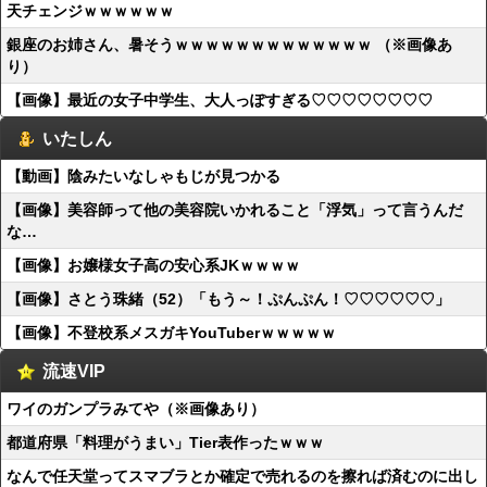
天チェンジｗｗｗｗｗｗ
銀座のお姉さん、暑そうｗｗｗｗｗｗｗｗｗｗｗｗｗ （※画像あ
り）
【画像】最近の女子中学生、大人っぽすぎる♡♡♡♡♡♡♡♡
いたしん
【動画】陰みたいなしゃもじが見つかる
【画像】美容師って他の美容院いかれること「浮気」って言うんだ
な…
【画像】お嬢様女子高の安心系JKｗｗｗｗ
【画像】さとう珠緒（52）「もう～！ぷんぷん！♡♡♡♡♡♡」
【画像】不登校系メスガキYouTuberｗｗｗｗｗ
流速VIP
ワイのガンプラみてや（※画像あり）
都道府県「料理がうまい」Tier表作ったｗｗｗ
なんで任天堂ってスマブラとか確定で売れるのを擦れば済むのに出し