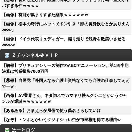
バすぎる件ｗｗｗｗ
【画像】有能が集まりすぎた結果ｗｗｗｗｗｗ
【画像】松本の奇行にネット民ドン引き「卵の黄身飲むとかありえん
www」
【画像】ドイツ代表リュディガー、煽り走りで浅野を激笑いさせる
wwww
Ｚチャンネル＠ＶＩＰ
【朗報】プリキュアシリーズ制作のABCアニメーション、第1四半期
決算は営業損失7000万円
【悲報】自民党「外国人なら介護士資格なくても介護の仕事してええ
でーｗ」
【画像】ΔV業界さん、ネタ切れでカマキリ挟みクン二とかいうジャ
ンルが爆誕ｗｗｗｗｗｗｗ
【あるある】おまえらが風俗で使う偽名さらしていけ
【なぞ】トンボとかいうクソキショい虫が市民権を得てる理由w
はーとログ