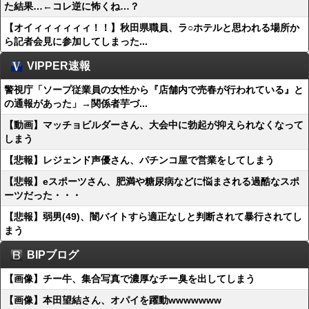
た結果…←コレ逆に怖くね…？
【オイィィィィィィ！！】秋田県職員、ラ○ホテルと思われる場所か
ら記者会見に参加してしまった...
VIPPER速報
警視庁「ソープ従業員の女性から『店舗内で売春が行われている』と
の通報があった」→関係者芋づ...
【動画】マッチョビルダーさん、大会中に勃起が抑えられなくなって
しまう
【悲報】レジェンド声優さん、パチンコ屋で営業をしてしまう
【悲報】eスポーツさん、肥満や糖尿病などに悩まされる過酷なスポ
ーツだった・・・
【悲報】弱男(49)、闇バイトすら適正なしと判断されて暴行されてし
まう
BIPブログ
【画像】チー牛、集合写真で濃厚なチー臭を出してしまう
【画像】本田望結さん、オパイを躍動wwwwwww