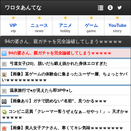
ワロタあんてな
VIP
ニュース
アニメ
ゲーム
YouTube
vip
news
hobby
game
story
94の婆さん、親ガチャを完全論破してしまうｗｗｗｗｗ
94の婆さん、親ガチャを完全論破してしまうｗｗｗｗｗ
弓道女子(20)、脱いだら鍛え抜かれた身体エロすぎた
【画像】某ゲームの体験会に集まったユーザー層、ちょっとヤバ
いｗｗｗｗｗｗｗｗｗｗ
温泉旅行で●︎が見えたら即3P中●︎し
【画像あり】ガチで読めない"名前"、見つかるｗｗｗ
コンビニ店員「クレーマー客うぜぇなぁ…せやっ！」→ 天才かｗ
ｗｗｗｗｗ
【画像】美人女子アナさん、寒くてキレ気味ｗｗｗｗｗｗｗｗ