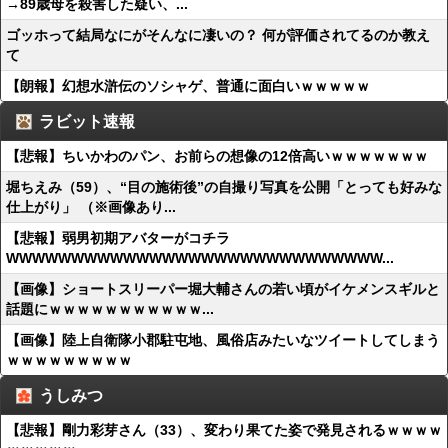
→89歳母を殺害した疑い、...
ゴッホって結局なにがそんなに凄いの？ 何が評価されてるのか教え
て
【朗報】幻想水滸伝のソシャゲ、普通に面白いｗｗｗｗｗ
ラビット速報
【悲報】ちいかわのパン、お前らの想像の12倍高いｗｗｗｗｗｗｗ
堀ちえみ（59）、“目の施術後”の自撮り写真を公開「とっても好みな
仕上がり」 （※画像あり...
【悲報】弱男初期アバターがコチラ
WWWWWWWWWWWWWWWWWWWWWWWWWWWWW...
【画像】ショートスリーパー堀大輔さんの若い頃がイケメンスギルと
話題にｗｗｗｗｗｗｗｗｗｗｗ...
【画像】陸上自衛隊小郡駐屯地、風俗店みたいなツイートしてしまう
ｗｗｗｗｗｗｗｗｗ
うしみつ
【悲報】剛力彩芽さん（33）、変わり果てた姿で発見されるｗｗｗｗ