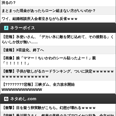
渋るの？
まとまった現金があったらローン組まない方がいいのか？
ワイ、結婚相談所入会者泣きながら反省ｗｗｗ
ネラーボイス
【悲報】氷使いさん、「デカい氷に敵を閉じ込めて、その後割る」く
らいしか技が無い……
【速報】X収益化、終了へ
【画像】娘「ママー！ちいかわのシール貼ったよー！」親
「！！！！！！」
【衝撃】子供が欲しがるカードランキング、ついに決定ｗｗｗｗｗｗ
ｗｗｗｗｗｗｗｗｗｗｗｗｗ
【????????悲報】三峡ダム、全力放水開始
WWWWWWWWWWWW
ネタめし.com
【衝撃】目を疑う卵実験がこちら。幻想が壊れるｗｗｗｗ
【悲報】香川照之さん、銀座の高級クラブでワイセツ行為…全文がヤ