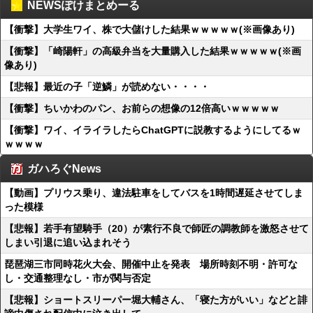
NEWSぽけまとめーる
【衝撃】大学生ワイ、株で大儲けした結果ｗｗｗｗｗ(※画像あり)
【衝撃】「崎陽軒」の高級弁当を大量購入した結果ｗｗｗｗｗ(※画
像あり)
【悲報】最近の子「逆鱗」が読めない・・・・
【衝撃】ちいかわのパン、お前らの想像の12倍高いｗｗｗｗｗ
【衝撃】ワイ、イライラしたらChatGPTに説教するようにしてるｗ
ｗｗｗｗ
ガハろぐNews
【動画】プリウス乗り、違法駐車をしてバスを1時間遅延させてしま
った模様
【悲報】若手有望騎手（20）が素行不良で師匠の調教師を激怒させて
しまい引退に追い込まれそう
琵琶湖三市同時花火大会、開催中止を発表 場所時刻不明・許可な
し・交通整理なし・市が関与否定
【悲報】ショートスリーパー堀大輔さん、「寝た方がいい」などと誹