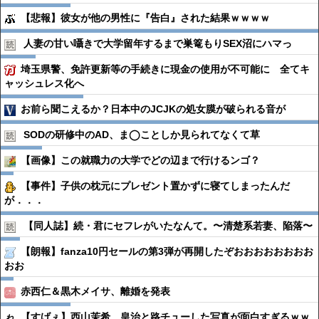
【悲報】彼女が他の男性に『告白』された結果ｗｗｗｗ
人妻の甘い囁きで大学留年するまで巣篭もりSEX沼にハマっ
埼玉県警、免許更新等の手続きに現金の使用が不可能に 全てキ
ャッシュレス化へ
お前ら聞こえるか？日本中のJCJKの処女膜が破られる音が
SODの研修中のAD、ま◯ことしか見られてなくて草
【画像】この就職力の大学でどの辺まで行けるンゴ？
【事件】子供の枕元にプレゼント置かずに寝てしまったんだ
が．．．
【同人誌】続・君にセフレがいたなんて。〜清楚系若妻、陥落〜
【朗報】fanza10円セールの第3弾が再開したぞおおおおおおおお
おお
赤西仁＆黒木メイサ、離婚を発表
【すげぇ】西山茉希、皇治と路チューした写真が面白すぎるｗｗ