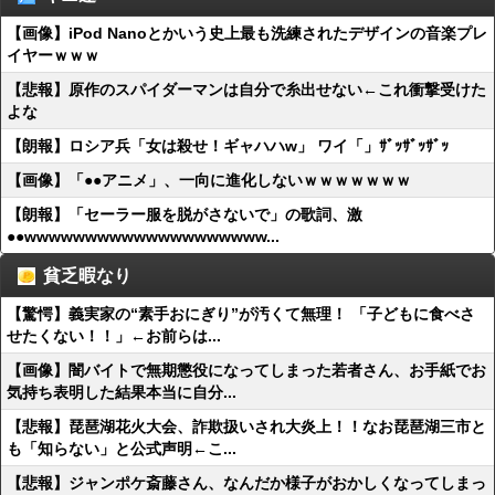
【画像】iPod Nanoとかいう史上最も洗練されたデザインの音楽プレ
イヤーｗｗｗ
【悲報】原作のスパイダーマンは自分で糸出せない←これ衝撃受けた
よな
【朗報】ロシア兵「女は殺せ！ギャハハw」 ワイ「」ｻﾞｯｻﾞｯｻﾞｯ
【画像】「●●アニメ」、一向に進化しないｗｗｗｗｗｗｗ
【朗報】「セーラー服を脱がさないで」の歌詞、激
●●wwwwwwwwwwwwwwwwwwww...
貧乏暇なり
【驚愕】義実家の“素手おにぎり”が汚くて無理！ 「子どもに食べさ
せたくない！！」←お前らは...
【画像】闇バイトで無期懲役になってしまった若者さん、お手紙でお
気持ち表明した結果本当に自分...
【悲報】琵琶湖花火大会、詐欺扱いされ大炎上！！なお琵琶湖三市と
も「知らない」と公式声明←こ...
【悲報】ジャンポケ斎藤さん、なんだか様子がおかしくなってしまっ