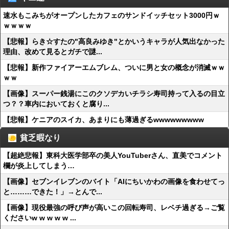
速水もこみちがオープンしたカフェのサンドイッチセット3000円ｗ
ｗｗｗｗ
【悲報】らき☆すたの"高良みゆき"とかいうキャラが人気出なかった
理由、改めて見るとガチで謎...
【悲報】新作ファイアーエムブレム、ついに男と女の概念が消滅ｗｗ
ｗｗ
【画像】スーパー銭湯にこのクソデカいチラシ寿司持って入るの目立
つ？？車内においておくと腐り...
【悲報】ケニアのスイカ、あまりにも薄過ぎるwwwwwwwww
貧乏暇なり
【超絶悲報】東科大医学部卒の美人YouTuberさん、直美でコメント
欄が炎上してしまう…
【画像】セブンイレブンのバイト「AIにちいかわの画像を食わせてっ
と………できた！」→とんで...
【画像】現役最強の呼び声が高いこの回転寿司、レベチ過ぎる→ご覧
くださいw w w w w ...