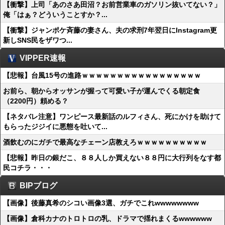
【衝撃】上司「あのさあ田沼？お前営業車のガソリン抜いてない？」
俺「はぁ？どういうことすか？...
【衝撃】ジャンポケ斉藤の妻さん、夫の求刑7年翌日にInstagram更
新しSNS民をザワつ...
VIPPER速報
【悲報】台風15号の進路ｗｗｗｗｗｗｗｗｗｗｗｗｗｗｗｗｗ
お前ら、朝からオッサンが握って可愛い子が運んでくる朝定食
（2200円）頼める？
【ネタバレ注意】ワンピース最新話のルフィさん、死にかけを助けて
もらったジジイに悪態を吐いて...
酒飲むのにガチで最高なチェーン店教えろｗｗｗｗｗｗｗｗｗｗ
【悲報】昨日の銀だこ、８８人しか買えない８８円に大行列をなす都
民コチラ・・・
BIPブログ
【画像】後藤真希のシコい画像3選、ガチでこれwwwwwwww
【画像】倉科カナのトロトロの乳、ドラマで揺れまくるwwwwww