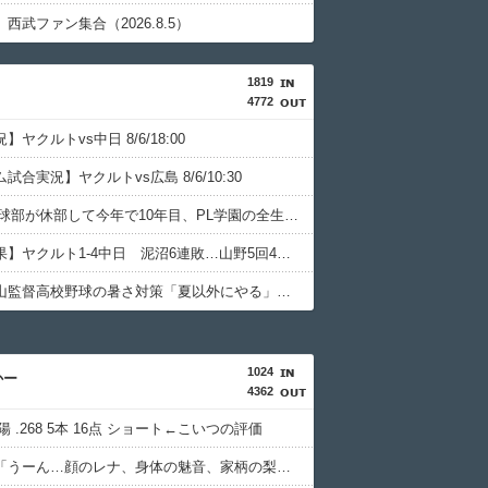
西武ファン集合（2026.8.5）
1819
4772
ヤクルトvs中日 8/6/18:00
試合実況】ヤクルトvs広島 8/6/10:30
PL学園野球部が休部して今年で10年目、PL学園の全生徒数は35人
【試合結果】ヤクルト1-4中日 泥沼6連敗…山野5回4失点
智弁和歌山監督高校野球の暑さ対策「夏以外にやる」「回数の問題ではない」
1024
かー
4362
陽 .268 5本 16点 ショート←こいつの評価
前原圭一「うーん…顔のレナ、身体の魅音、家柄の梨花、性格の詩音かぁ…」