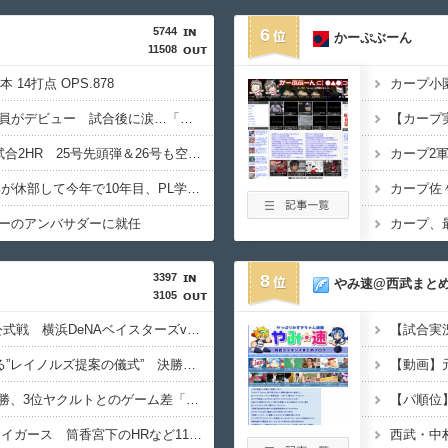
5744
6
かーぷぶーん
11508
2本 14打点 OPS.878
甲子園初・女性の審判員がデビュー 試合後に涙…「嬉しい気持ちと絶対失敗しちゃいけない、それだけでした」
大谷翔平、今季初の1試合2HR 25号先頭弾＆26号も空砲…ド軍は今季ワースト6連敗
【速報】PL学園野球部が休部して今年で10年目、PL学園の全生徒数は35人
ーのアンバサダーに就任
3397
8
やみ速@西武まと
3105
【実況・雑談用】8/6公式戦 横浜DeNAベイスターズvs阪神タイガース
DeNAの快進撃を支える”レイノルズ提案の儀式” 決勝2ランの宮下が明かす「儀式を始めてから、チームが一つになっている」
【動画】
DeNA 8月負けなし4連勝、3位ヤクルトとのゲーム差「0」でAクラス目前！
ベイスターズ 11ー7 タイガース 筒香宮下のHRなど11得点 東7回3失点で試合を作る
西武・中