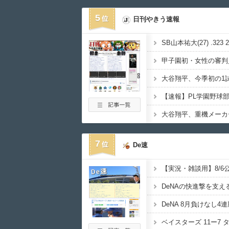
5
日刊やきう速報
SB山本祐大(27) .323 
大谷翔平、重機メーカ
7
De速