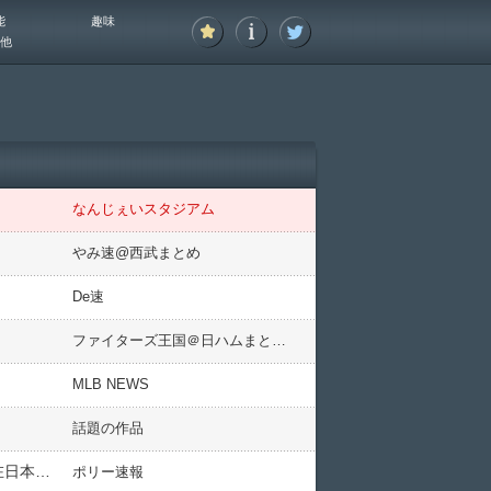
能
趣味
他
なんじぇいスタジアム
やみ速@西武まとめ
De速
ファイターズ王国＠日ハムまとめブログ
MLB NEWS
話題の作品
プロ注目の豊川モイセエフ・ニキータ、初の甲子園に「成長した自分を見せれるよう」 両親はロシア出身 現在日本国籍申請中
ポリー速報