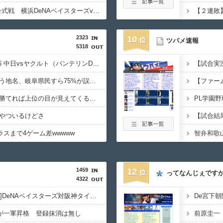
【実況・雑談用】8/5公式戦 横浜DeNAベイスターズvs阪神タイガース
【２連敗】
2323
10
ツバメ速報
5318
【ドラゴンズ実況】8/6 中日vsヤクルト（バンテリンD）18:00～先発：金丸 【中継:CBC Jスポ2 DAZN他】
【試合実況】
【悲報】各務原とかいう地名、岐阜県民すら75%が誤読をしてしまうwwwwwww
【ファーム
中日ドラゴンズ、今日勝てれば上位の目が見えてくるかも・・・
やついるけどさ
スまで4ゲーム差wwwww
1459
12
ってなんじぇです
4322
【試合実況】[2026/8/6]DeNAベイスターズ対阪神タイガース 17:45〜
De宮下朝
ドが一軍昇格 登録抹消は無し