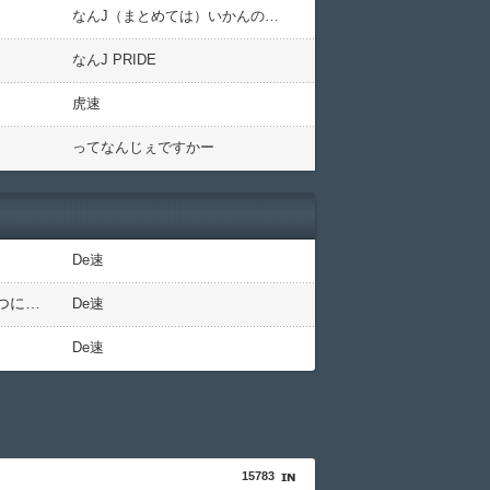
なんJ（まとめては）いかんのか？
なんJ PRIDE
虎速
ってなんじぇですかー
De速
DeNAの快進撃を支える”レイノルズ提案の儀式” 決勝2ランの宮下が明かす「儀式を始めてから、チームが一つになっている」
De速
De速
15783