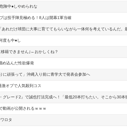
危険中●︎しやめられな
プは投手陣見極める！8人は開幕1軍当確
度も中●︎し
に移籍できません｣←おかしくね？
間溜め込んだ性欲爆発
りに頑張って」沖縄入り前に青学大で発表会参加へ
過激オプで人気殺到コス
Sで動画が公開されるｗｗｗ
てワロタ