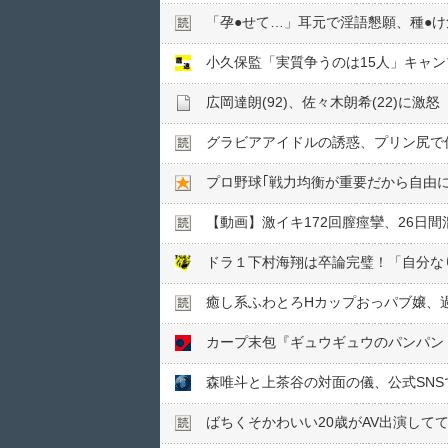
「孕●︎せて…」耳元で淫語懇願、種●︎け
小久保監「実質争うのは15人」キャン
グラビアアイドルの誘惑、プリン尻で何
プロ野球｢戦力均衡が重要だから自由
【動画】激イキ172回膣痙攣、26日
ドラ１下村海翔は卒論完璧！「自分な
癒し系ふわとろHカップおっパブ嬢、
森唯斗と上茶谷の対面の儀、公式SN
ばちくそかわいい20歳がAV出演して