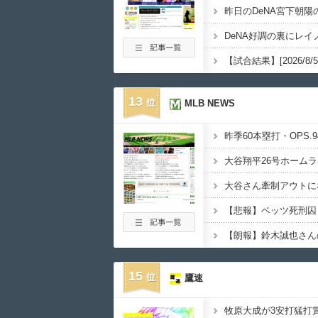
昨日のDeNA宮下朝
13
MLB NEWS
大谷翔平26号ホーム
【朗報】鈴木誠也さん
15
鷹速