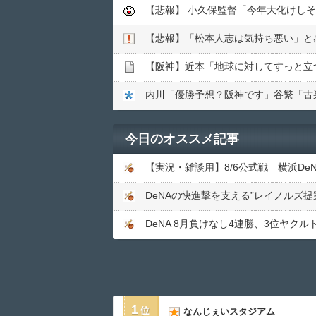
【悲報】 小久保監督「今年大化けし
【悲報】「松本人志は気持ち悪い」と
【阪神】近本「地球に対してすっと立
内川「優勝予想？阪神です」谷繁「古
今日のオススメ記事
【実況・雑談用】8/6公式戦 横浜De
DeNA 8月負けなし4連勝、3位ヤク
1
なんじぇいスタジアム