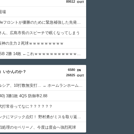
89512
退場
【悲報】Deフロントが優勝のために緊急補強した先発投手、デビュー戦1回7失点でピシャリ
さん、広島市長のスピーチで眠くなってしまう
-阪神の主力２死球ｗｗｗｗｗｗｗｗｗ
日ハム 対SB 2勝 14敗 ←これｗｗｗｗｗｗｗｗｗｗｗｗｗｗｗｗｗｗｗｗ
6580
）いかんのか？
26825
阪神・ガルシア、10打数無安打… → ホームランホームランｗｗｗｗ
0) 3勝1敗 4QS 防御率2.88
代打常谷ってなに？？？？？？
ソフトバンクにマジック点灯！ 野村勇がミスを取り返す決勝弾で揉みくちゃにされるｗｗｗｗ
戦処理のセベリーノ、今度は度会へ強烈死球