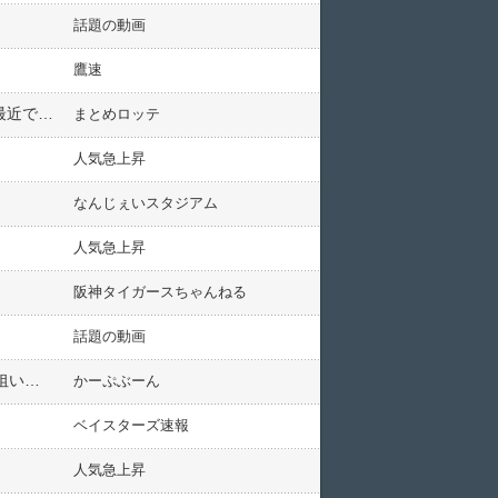
話題の動画
鷹速
広岡達朗(92)、佐々木朗希(22)に激怒「あれだけ球団に大事に育ててもらいながら一体何を考えているんだ。最近では一番腹立たしい問題」
まとめロッテ
人気急上昇
なんじぇいスタジアム
人気急上昇
阪神タイガースちゃんねる
話題の動画
カープ末包『ギュウギュウのパンパン・グレード2』で誠也打法完成へ！「最低20本打ちたい。そこから30本狙いたい」
かーぷぶーん
ベイスターズ速報
人気急上昇