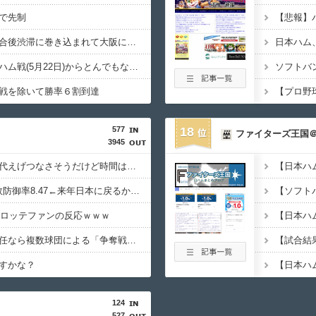
で先制
【悲報】
川瀬晃さん、京セラ試合後渋滞に巻き込まれて大阪に取り残されてしまう
ホークス、交流戦前のハム戦(5月22日)からとんでもないペースで勝ち始める
戦を除いて勝率６割到達
577
18
ファイターズ王国
3945
上田は覚醒したら伸び代えげつなさそうだけど時間はかかりそう
千賀滉大 14登板0勝8敗防御率8.47←来年日本に戻るかもだけどどこが獲る？
のロッテファンの反応ｗｗｗ
【日本ハ
日本ハム新庄監督、退任なら複数球団による「争奪戦」も（AERA）
すかな？
124
527