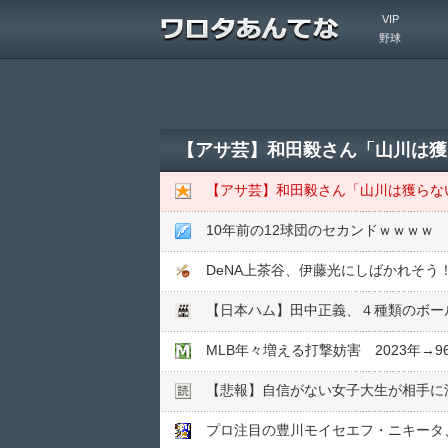
VIP
野球
【アサ芸】和田毅さん「山川は獲
【アサ芸】和田毅さん「山川は獲らな
10年前の12球団のセカンドｗｗｗｗ
DeNA上茶谷、伊藤光にしばかれそ
【日本ハム】田中正義、４種類のボー
MLB年々増える打撃妨害 2023年→9
【悲報】自信がない女子大生が相手に