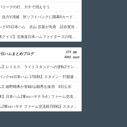
パリーグの灯、ガチで消えそう
日本ハム、自力V消滅 対ソフトバンクに開幕6カード連続負け越しの屈辱
ソフトバンクVS日本ハム 北山 亘基が先発 試合実況 inみずほpaypayドーム 18:00〜
【プロ野球クイズ】北海道日本ハムファイターズの現在の抑えは誰でしょう？
273
＠日ハムまとめブログ
4261
【日本ハム】レイエス、ライトスタンドへの逆転2ランホームラン｜ソフトバンク戦｜打った瞬間の反応まとめ｜8/6
【ソフトバンクvs日本ハム 17回戦】スタメン・打順速報｜試合実況｜8/6 18:00開始
ム】細野晴希が登録/山縣秀を抹消 6日公示
【試合結果】日本ハム2軍vsハヤテ 5-4｜ファーム交流戦7回戦｜個人成績｜8/6
【日本ハム2軍vsハヤテ ファーム交流戦7回戦】スタメン・打順速報｜試合実況｜8/6 13:00開始