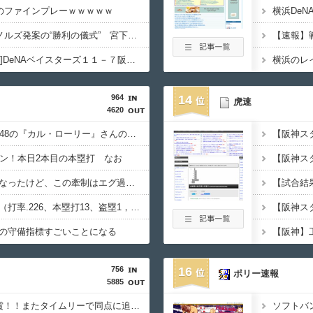
陽のファインプレーｗｗｗｗｗ
DeNA好調の裏にレイノルズ発案の“勝利の儀式” 宮下「チームが一つになっている」
【試合結果】[2026/8/5]DeNAベイスターズ１１－７阪神タイガース ８月負けなし４連勝で２カード連続勝ち越し！
横浜のレ
964
14
虎速
4620
昨季60本塁打・OPS.948の『カル・ローリー』さんの今季の成績
ラン！本日2本目の本塁打 なお
大谷さん牽制アウトになったけど、この牽制はエグ過ぎる
【悲報】ベッツ死刑囚（打率.226、本塁打13、盗塁1，OPS.677、出塁率.283、得点圏.195）
の守備指標すごいことになる
756
16
ポリー速報
5885
牧原大成が3安打猛打賞！！またタイムリーで同点に追いつく