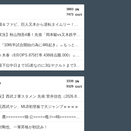
3883
7473
カープ小園＆ファビ、巨人又木から逆転タイムリー！秋山も2塁打で岡本駿を援護！！
【カープ実況】秋山翔吾4番！先発「岡本駿vs又木鉄平」【広島-巨人/マツダスタジアム】
カープ2軍『10時半試合開始の為に4時起き』←もっと良い猛暑対策はないのか？
カープ佐々木泰（8月OPS.875打率.438得点圏.000）←1番に置いた方が良くね？
カープ、最下位中日まで1G差なのに3位ヤクルトまで3G差←珍しい状況
3339
め
9329
【試合実況】西武２軍スタメン 先発:菅井信也（2026.8.6）
元西武ヤン、MLB初登板で大ジャンプｗｗｗｗ
【パ順位】鷹========猫-公=====檻-/==鴎=========鷲（2026.8.5）
村剛也、一軍昇格が秒読み！