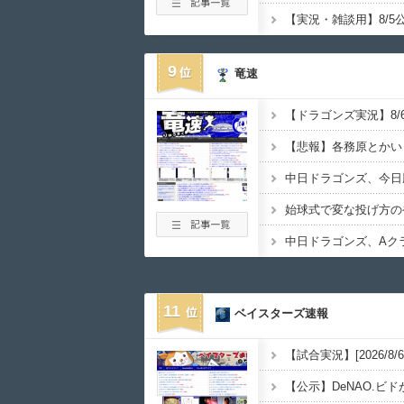
9
竜速
始球式で変な投げ方の
中日ドラゴンズ、Aクラ
11
ベイスターズ速報
【公示】DeNAO.ビ