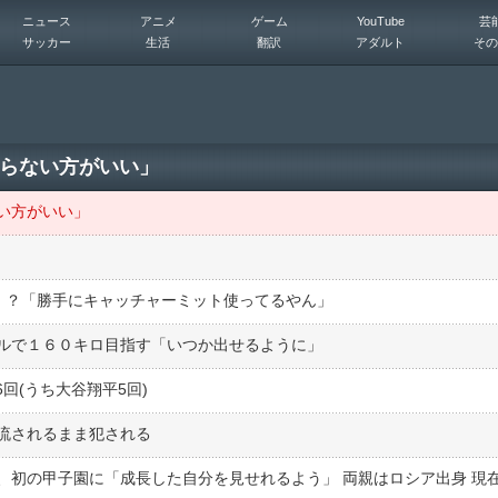
ニュース
アニメ
ゲーム
YouTube
芸
サッカー
生活
翻訳
アダルト
その
らない方がいい」
い方がいい」
う！？「勝手にキャッチャーミット使ってるやん」
ルで１６０キロ目指す「いつか出せるように」
6回(うち大谷翔平5回)
流されるまま犯される