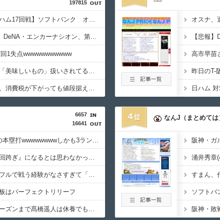
197815
【ソフトバンク対日本ハム17回戦】ソフトバンク オスナが危険球退場 痛恨の押し出しとなり、日本ハムに勝ち越し許す
オスナ、
【DeNA対阪神16回戦】DeNA・エンカーナシオン、第6号ソロホームラン！4点差に迫る！！！！！！！！
回1失点wwwwwwwwwww
高市早苗
「フランクフルト」が「美味しいもの」扱いされてるの違和感あるんやが
昨日のT
【悲報】お弁当屋さん、消費税が下がっても値段据え置き
6657
4
なんJ（まとめては
16641
ガルシア、2試合連続の本塁打wwwwwwwwしかも3ランで今季7打点wwww
まさか敗因が『早川の回跨ぎ』になるとは思わなかったな
涌井秀章(4
髙橋遥人、シーズンをフルで戦う経験がなさすぎて「こう」なってる件
すまん、
板はパーフェクトリリーフ
ぶっちゃけ、ポストシーズンまで髙橋遥人は休養でもいいよな
阪神・敗