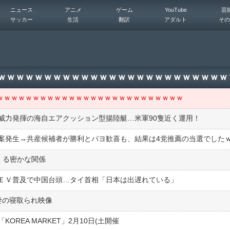
ニュース
アニメ
ゲーム
YouTube
芸
サッカー
生活
翻訳
アダルト
その
ｗｗｗｗｗｗｗｗｗｗｗｗｗｗｗｗｗｗｗｗｗｗｗｗｗｗｗ
ｗｗｗｗｗｗｗｗｗｗｗｗｗｗｗｗｗｗｗｗｗｗｗｗｗｗｗ
威力発揮の海自エアクッション型揚陸艇…米軍90隻近く運用！
くる密かな関係
ＥＶ普及で中国台頭…タイ首相「日本は出遅れている」
妻の寝取られ映像
OREA MARKET」2月10日(土開催