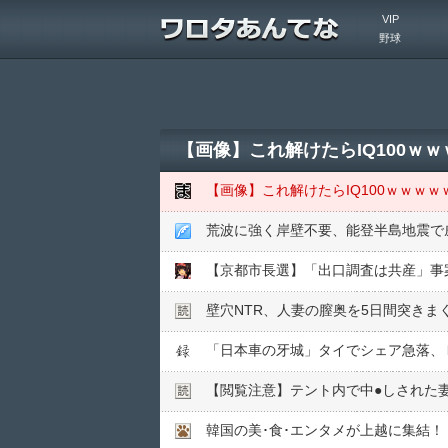
VIP
野球
【画像】これ解けたらIQ100
【画像】これ解けたらIQ100ｗｗｗ
荒波に強く岸壁不要、能登半島地震で
壁穴NTR、人妻の膣奥を5日間突きま
「日本車の牙城」タイでシェア急落、
【閲覧注意】テント内で中●︎しされた
韓国の美･食･エンタメが上越に集結！「K