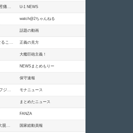
「令和の婚活漂流記」が『特に瑕疵のない男性が圧迫面接を食らう』地獄案件だった模様、あまりに辛すぎて苦痛を訴える視聴者が続出
U-1 NEWS
watch@2ちゃんねる
話題の動画
【珍事】東京23区で降雪と雷が同時発生 気象庁HP「世界的に珍しい」夏の雷より電気量多く被害が大きくなることも
正義の見方
大艦巨砲主義！
NEWSまとめもりー
保守速報
【セクシー田中さん】「原作者には会いたくない」で話題の日本シナリオ作家協会・黒沢久子、以前脚本したフジ月９「民衆の敵」で史上ワースト記録を叩き出し、さらに反日左翼とバレる
モナニュース
まとめたニュース
FANZA
習近平「台湾統一」中国政府「新年の挨拶（2024年」中国軍「情報収集！（ｻｲﾊﾞｰ攻撃」岸田政権「外務省が大規模情報漏洩！」外務省「閉域網陥落（VPN突破される重大事件」→
国家総動員報