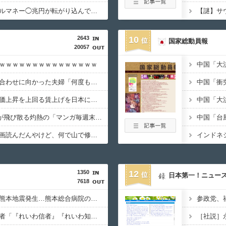
【速報】秋田県、オイルマネー◯兆円が転がり込んでガチで東北最強へ
2643
10
国家総動員報
20057
ｗｗｗｗｗｗｗｗｗｗｗｗｗｗｗ
【悲報】結婚式の衣装合わせに向かった夫婦「何度も何度も追突され…何が目的か本当に理解できない」東名高速で続いた約1.7キロの追突
【悲報】高市総理「物価上昇を上回る賃上げを日本に定着させる」 →国家公務員月給3.51％増へ 地方公務員も追随する見通し
【朗報】Amazon、汗が飛び散る灼熱の「マンガ毎週末セール（50%還元）」を開催ｗｗｗｗｗｗｗｗｗｗ
「あずみ」とかいう漫画読んだんやけど、何で山で修行しただけの子供達があんなに強いんや
1350
12
日本第一！ニュー
7618
【必見動画】手術中に熊本地震発生…熊本総合病院の例のカメラ映像、ノーカットver.が公開される
【いのち】れいわ支持者「『れいわ信者』『れいわ知能』は差別的。放送禁止用語にすべき。オールドメディアは配慮を」→かわりにピッタリの名称が爆誕してしまうw
［社説］