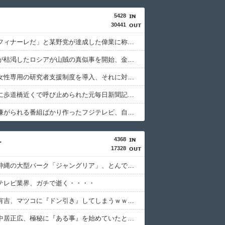
5428
30441
「感動のフィナーレだ」と某野党が達成した偉業に称賛の声が殺到、なんかヒーロー番組の最終回を見ているような気分に……
国家予算が枯渇したロシアが山賊の真似事を開始、金銀貴金属じゃなくて自動車とかってところがリアリティありすぎる……
文科省が女性専用の研究者支援制度を導入、それに対して子育て負担に苦しむ若手男性研究者は……
後輩記者に歩道橋近くで呼び止められた元毎日新聞記者、「元毎日と名乗ってSNSで活動するな」と要求されてしまい……
視聴者に嫌がられる番組ばかり作ったフジテレビ、自業自得すぎる立場に陥ってしまい……
4368
ー
17328
【物議】沖縄の大型パーク「ジャングリア」、とんでもない物を投入してしまう！！！！！
テレビ業界、ガチで逝く・・・・
【衝撃】有吉、マツコに『ドン引き』してしまうｗｗｗｗｗｗｗ
【衝撃】中居正広、極秘に『ある事』を始めていたと判明する・・・