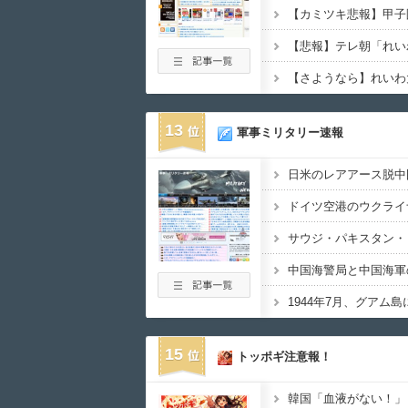
13
軍事ミリタリー速報
15
トッポギ注意報！
韓国「血液がない！」