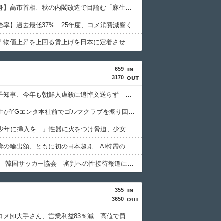
【女性自身】高市首相、秋の内閣改造で目論む「麻生支配からの脱却」…茂木敏充氏も小林鷹之氏もクビ
給率】過去最低37% 25年度、コメ消費減響く
高市総理「物価上昇を上回る賃上げを日本に定着させる」 →国家公務員月給3.51％増へ 地方公務員も追随する見通し
659
3170
小池百合子知事、今年も朝鮮人虐殺に追悼文送らず 関東大震災「毎年同じ、全ての方を慰霊」
日本人女性がYGエンタ本社前でゴルフクラブを振り回し逮捕…韓国
「14歳の少年に挿入を…」性器に火をつけ脅迫、少女達はモップで…657人が死亡した韓国“最悪の人権侵害”のおぞましすぎる実態
韓国と台湾の輸出額、ともに初の日本超え AI特需の恩恵で差 26年上期
【東スポ】 韓国サッカー協会 審判への性接待報道にＳＮＳ紛糾「徹底追及」「２００２年はどうなの？」
355
3650
【悲報】コメ卸大手さん、営業利益83％減 高値で買い込んだ米が売れず「損切り祭り」開幕へ