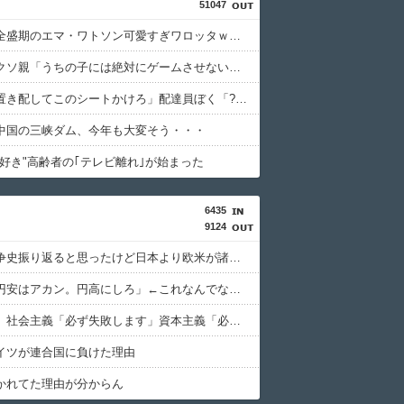
51047
【悲報】全盛期のエマ・ワトソン可愛すぎワロッタｗｗｗｗｗｗｗｗｗ
【画像】クソ親「うちの子には絶対にゲームさせないしテレビも見させない！！！！！」
馬鹿客「置き配してこのシートかけろ」配達員ぼく「????」
中国の三峡ダム、今年も大変そう・・・
大好き"高齢者の｢テレビ離れ｣が始まった
6435
9124
太平洋戦争史振り返ると思ったけど日本より欧米が諸悪の根源やん
日本人「円安はアカン。円高にしろ」←これなんでなんや
共産主義、社会主義「必ず失敗します」資本主義「必ず少子化します」
イツが連合国に負けた理由
かれてた理由が分からん