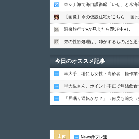
温泉旅行で●︎が見えたら即3P中●︎し
弟の性欲処理は、姉がするものだと思
今日のオススメ記事
車大手工場にも女性・高齢者…軽作業
早大生さん、ポイント不正で無銭飲食
「居眠り運転かな？」→何度も追突→
1
News@フレ速