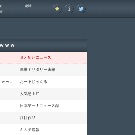
能
趣味
他
ｗｗｗ
まとめたニュース
軍事ミリタリー速報
【京都市長選】「出口調査は共産」事案発生→共産候補者が勝利とパヨ歓喜も、結果は4党推薦の当選でしたｗｗｗサーセンｗｗｗ
おーるじゃんる
人気急上昇
日本第一！ニュース録
注目作品
キムチ速報