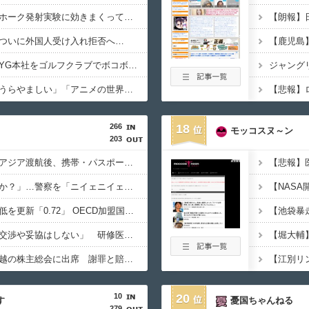
中国さん、日本のトマホーク発射実験に効きまくってしまうｗｗｗｗｗ
ついに外国人受け入れ拒否へ…
【衝撃】日本人女性、YG本社をゴルフクラブでボコボコにして現行犯逮捕ｗｗｗ
中国ネット「青春」「うらやましい」「アニメの世界が現実に」
266
18
モッコスヌ～ン
203
「高収入」信じて東南アジア渡航後、携帯・パスポート奪われ監禁…韓国人の被害急増
「俺に韓国語で話すのか？」…警察を「ニイェニイェニイェ」とからかう韓国滞在外国人の投稿動画が物議
韓国で出生率が過去最低を更新「0.72」 OECD加盟国で唯一 1を下回る
【韓国】ユン大統領「交渉や妥協はしない」 研修医集団ボイコット受け
徴用被害者遺族、不二越の株主総会に出席 謝罪と賠償求める
10
20
す
憂国ちゃんねる
279