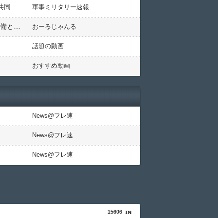
東シナ海で海自護衛艦「いせ」と米海軍空母2隻「カール・ヴィンソン」 「セオドア・ルーズベルト」などと共同訓練を実施！
軍事ミリタリー速報
【画像】今の仮設住宅がこちら 国民「まさに日本の底力を感じる。凄いよほんとに」「建設の早さといい設備といい、本当に凄い」
おーるじゃんる
話題の動画
おすすめ動画
News@フレ速
News@フレ速
News@フレ速
15606