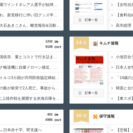
【カミツキ悲報】甲子園でインドネシア人選手が始球式→日本保守党・百田尚樹代表「甲子園を政治利用するな！」
【悲報】テレ朝「れいわ、新党移行に伴い旧グッズ半額セール開催。でも『秘書給与疑惑』あるよね＾＾」
【食料自
【さようなら】れいわ大石あきこさん、離党報告&活動休止を宣言
1242
14
キムチ速報
9108
日米のレアアース脱中国依存、量とコストで行き詰まり…台湾メディア！
ドイツ空港のウクライナ輸送機に自爆ドローン接近、見つけた空港職員が蹴り落とす…高性能プラスチック爆弾搭載！
サウジ・パキスタン・トルコ3カ国が共同防衛協定締結…「イスラム版NATO」指摘も！
中国海警局と中国海軍の船が衝突で2人死亡、事故から約1年を経て公表…南シナ海でフィリピン船を追跡中！
1944年7月、グアム島に上陸作戦を展開する米海兵隊を空撮！
402
16
保守速報
5986
→日本赤十字、即支援へ