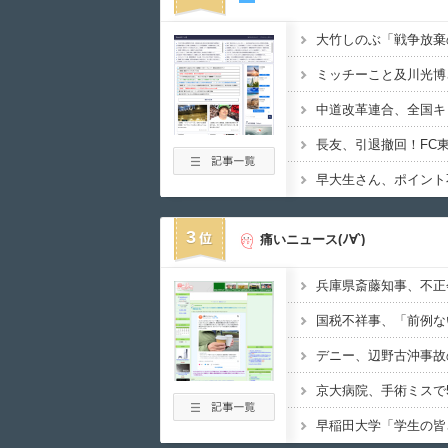
3
痛いニュース(ﾉ∀`)