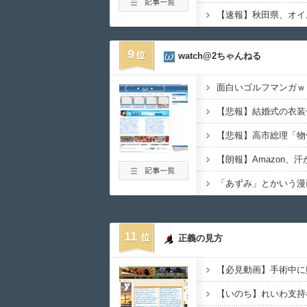
9
watch@2ちゃんねる
面白いゴルフマンガｗ
11
正義の見方