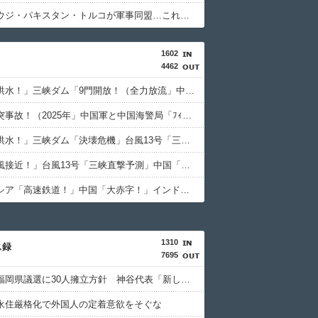
【謎】サウジ・パキスタン・トルコが軍事同盟…これどこと戦う気？
1602
4462
中国「大洪水！」三峡ダム「9門開放！（全力放流」中国都市「三峡沿線の道路水没」中国政府「高速道路封鎖！」中国ダム「緊急放流に合わせて開門（土砂崩れ発生」→
中国「衝突事故！（2025年」中国軍と中国海警局「ﾌｨﾘﾋﾟﾝ船の追跡中に衝突！（8/11」中国「2人死亡」中国政府「1年間隠蔽」日本「隠蔽された事実報道！（2026年」→
中国「大洪水！」三峡ダム「決壊危機」台風13号「三峡直撃確定」日本「最も強い勢力で接近！（伊勢湾台風級」台風13号と15号「中国本土でぶつかり合う（前代未聞」→
中国「台風接近！」台風13号「三峡直撃予測」中国「上流大洪水！（三峡上流」中国都市「8/5の映像（動画」三峡ダム「緊急放流（決壊危機」中国「下流大水害（震え声」→
インドネシア「高速鉄道！」中国「大赤字！」インドネシア「運営会社の株式購入！（負債対策」中国「はい（巨額負債」インドネシア「700km延伸計画！（実質中止」→
1310
ス録
7695
参政党、福岡県議選に30人擁立方針 神谷代表「新しい選択肢を」
永住厳格化で外国人の定着意欲をそぐな