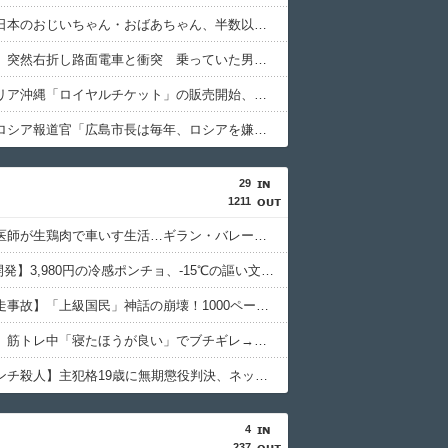
【朗報】日本のおじいちゃん・おばあちゃん、半数以上がSNSを使いこなしていたｗｗｗｗｗ
【鹿児島】突然右折し路面電車と衝突 乗っていた男女3人は車を放置しダッシュで逃走中
ジャングリア沖縄「ロイヤルチケット」の販売開始、大人29,700円にｗｗｗｗｗｗｗｗｗ
【悲報】ロシア報道官「広島市長は毎年、ロシアを嫌悪する『偽りの呪文』を繰り返し、日本人をゾンビ化させている」と主張
29
1211
【悲報】医師が生鶏肉で車いす生活…ギラン・バレー症候群の恐怖
【NASA開発】3,980円の冷感ポンチョ、-15℃の謳い文句にネット騒然
【池袋暴走事故】「上級国民」神話の崩壊！1000ページの法解釈が明かす不逮捕の真実
【堀大輔】筋トレ中「寝たほうが良い」でブチギレ→器具破壊の瞬間
【江別リンチ殺人】主犯格19歳に無期懲役判決、ネット「死刑でいい」と激怒
4
237