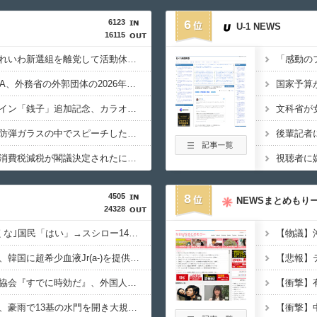
6123
6
U-1 NEWS
16115
【政治】大石あきこ、れいわ新選組を離党して活動休止…「スジは通します」とは何だったのか
【税金】性加害のGEZA、外務省の外郭団体の2026年度準公金事業に選ばれていた…ネット「首相を小馬鹿にしながら公金に群がってたの？」「右手で補助金もらいながら左手で反政府」
【生成AI漫画】新ヒロイン「銭子」追加記念、カラオケ懇親パーティー
【原爆の日】サヨク「防弾ガラスの中でスピーチした総理がこれまでいたんだろうか。オバマ大統領でさえ、防弾ガラスなんてなかった！」→石破茂＆オバマ大統領も使ってました
【偏向】フジテレビ、消費税減税が閣議決定されたにも関わらず、消費税減税に反対する大学生を用意して印象操作
4505
8
NEWSまとめもり
24328
習近平政権｢日本に行くな｣国民「はい」→スシロー14時間待ちｗ
【速報】日本赤十字社、韓国に超希少血液Jr(a-)を提供「韓国内では適合する血液を確保できなかった」※今回で4回目
【悲報】
【速報】韓国サッカー協会『すでに時効だ』、外国人審判らへ性的接待疑惑→ロンドン五輪は銅メダルはく奪の可能性「審判の国籍は日本、UAE、イラン」
【おわった】三峡ダム、豪雨で13基の水門を開き大規模放流開始か 下流の工場地帯に洪水流入で崩壊はじまる