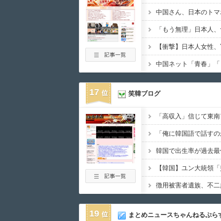
「もう無理」日本人、
17
笑韓ブログ
19
まとめニュースちゃんねるぷら