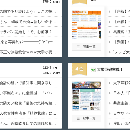
77840
大竹しのぶ「戦争放棄の国であり続けよう」←この投稿が話題に
ミッチーこと及川光博さん、56歳で再婚→新しい命まで授かるｗｗｗｗｗ
中道改革連合、全国キャラバン開始も「で、お前誰？」状態ｗｗｗｗｗ
長友、引退撤回！FC東京と再契約ｷﾀ━━━━(ﾟ∀ﾟ)━━━━!!
【動画】
早大生さん、ポイント不正で無銭飲食ｗｗｗ大学が異例の警告へ
"テレビ
11347
4
大艦巨砲主義！
23472
兵庫県斎藤知事、不正会計の疑いで前知事に聞き取り調査へ
国税不祥事、「前例ない事態次々」に危機感 「パパ活」、情報漏えいも
デニー、辺野古沖事故の防カメ映像「遺族の気持ち踏まえたものかくみ取り切れず」
京大病院、手術ミスで50代女性患者を「植物状態」に 脳腫瘍摘出手術で腫瘍の無い部位を摘出してしまう
日本やド
早稲田大学「学生の皆さん、近隣飲食店での無銭飲食はやめてください」
岸田が叩