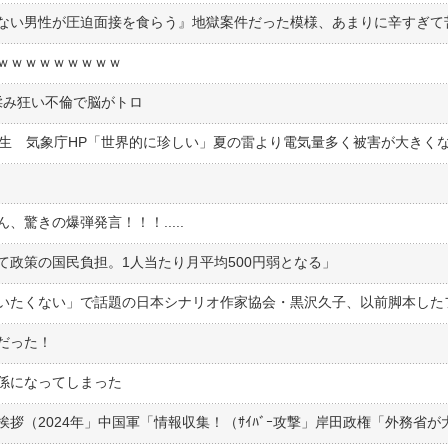
ｗｗｗｗｗｗｗｗｗ
揉み狂い不倫で脳がトロ
驚きの爆弾発言！！！.....
政策の国民負担。1人当たり月平均500円弱となる」
だった！
係になってしまった