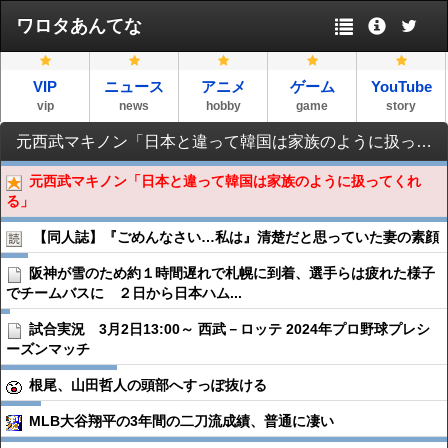
ワロタあんてな
VIP
ニュース
アニメ
ゲーム
YouTube
vip
news
hobby
game
story
元西武マキノン「日本と違って韓国は家族のように扱ってくれる」
元西武マキノン「日本と違って韓国は家族のように扱ってくれ
る」
【同人誌】『ごめんなさい…私は』清楚だと思っていた妻の素顔
阪神が雪のため約１時間遅れで札幌に到着、選手らは疲れた様子
でチームバスに ２日から日本ハム...
試合実況 3月2日13:00～ 西武－ロッテ 2024年プロ野球プレシ
ーズンマッチ
根尾、山田哲人の頭部へすっぽ抜ける
MLB大谷翔平の3年間の二刀流成績、普通に凄い