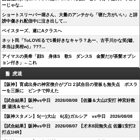
ーじゃな...
ショートスリーパー堀さん、大量のアンチから「寝た方がいい」と誹
謗中傷され配信中に泣き出して...
ベイスターズ、遂にAクラスへ
ネット民「ToLOVEるで1番好きなキャラ？あー、古手川かな笑(嘘、
本当は美柑w)」???...
アイマスの美希「顔S 身体S 歌S ダンスS 金髪だが茶髪オプシ
ョン付き」←これ
虎速
【阪神】育成出身の神宮僚介がプロ２試合目の登板も無失点 ボスラ
ーを三振に ピンチで抑えた
【試合結果】阪神vs中日 2026/08/08 【佐藤＆大山2安打 神宮好救
援 湯浅＆セベ...
【阪神スタメン】5(一)大山 6(左)ガルシア vs中日 2026/08/08
【試合結果】阪神vs中日 2026/08/07 【才木8回無失点 佐藤1安打2
打点1HR】