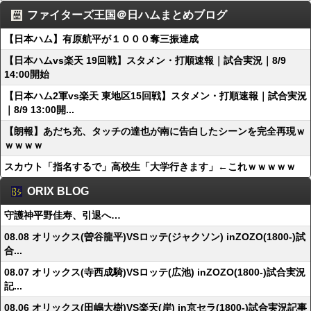
ファイターズ王国＠日ハムまとめブログ
【日本ハム】有原航平が１０００奪三振達成
【日本ハムvs楽天 19回戦】スタメン・打順速報｜試合実況｜8/9
14:00開始
【日本ハム2軍vs楽天 東地区15回戦】スタメン・打順速報｜試合実況
｜8/9 13:00開...
【朗報】あだち充、タッチの達也が南に告白したシーンを完全再現ｗ
ｗｗｗｗ
スカウト「指名するで」高校生「大学行きます」←これｗｗｗｗｗ
ORIX BLOG
守護神平野佳寿、引退へ…
08.08 オリックス(曽谷龍平)VSロッテ(ジャクソン) inZOZO(1800-)試
合...
08.07 オリックス(寺西成騎)VSロッテ(広池) inZOZO(1800-)試合実況
記...
08.06 オリックス(田嶋大樹)VS楽天(岸) in京セラ(1800-)試合実況記事