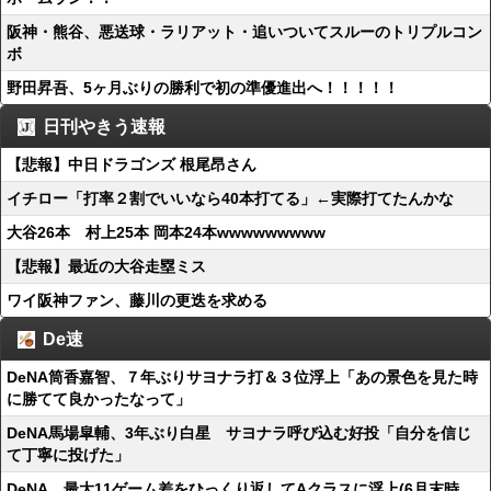
阪神・熊谷、悪送球・ラリアット・追いついてスルーのトリプルコン
ボ
野田昇吾、5ヶ月ぶりの勝利で初の準優進出へ！！！！！
日刊やきう速報
【悲報】中日ドラゴンズ 根尾昂さん
イチロー「打率２割でいいなら40本打てる」←実際打てたんかな
大谷26本 村上25本 岡本24本wwwwwwwww
【悲報】最近の大谷走塁ミス
ワイ阪神ファン、藤川の更迭を求める
De速
DeNA筒香嘉智、７年ぶりサヨナラ打＆３位浮上「あの景色を見た時
に勝てて良かったなって」
DeNA馬場皐輔、3年ぶり白星 サヨナラ呼び込む好投「自分を信じ
て丁寧に投げた」
DeNA、最大11ゲーム差をひっくり返してAクラスに浮上(6月末時