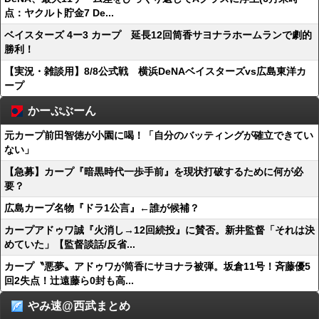
点：ヤクルト貯金7 De...
ベイスターズ 4ー3 カープ 延長12回筒香サヨナラホームランで劇的
勝利！
【実況・雑談用】8/8公式戦 横浜DeNAベイスターズvs広島東洋カ
ープ
かーぷぶーん
元カープ前田智徳が小園に喝！「自分のバッティングが確立できてい
ない」
【急募】カープ『暗黒時代一歩手前』を現状打破するために何が必
要？
広島カープ名物『ドラ1公言』←誰が候補？
カープアドゥワ誠『火消し→12回続投』に賛否。新井監督「それは決
めていた」【監督談話/反省...
カープ〝悪夢〟アドゥワが筒香にサヨナラ被弾。坂倉11号！斉藤優5
回2失点！辻遠藤ら0封も高...
やみ速@西武まとめ