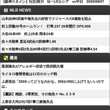
【阪神スタメン】5(左)前川 6(一)ガルシア vs中日 2026/08/07
MLB NEWS
山本由伸6回途中無失点の好投でドジャースの8連敗を阻止
村上宗隆26号ホームラン！ 打率.237 26本塁打 OPS.908
大谷26本HR 村上25本 岡本24本
佐々木朗希 直近4試合の防御率1.88
佐々木朗希6回2失点86球4安打1四球2失点5奪三振 防御率4.54
鷹速
栗原陵矢がアレルギー症状で西武戦欠場
モイネロ復帰登板は11日のロッテ戦
上原浩治「250Sってどうなのかな。300か350に上げてもいいので
は」
【鷹談】雑談、2軍実況、その他色々 No.３３８
上茶谷大河(29)7回7奪三振無失点