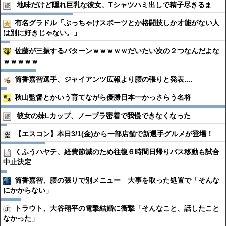
地味だけど隠れ巨乳な彼女、Tシャツハミ出しで精子尽きるま
有名グラドル「ぶっちゃけスポーツとか格闘技しか才能がない人
は別に好きじゃない。」
佐藤が三振するパターンｗｗｗｗｗだいたい次の２つなんだよな
ｗｗｗｗｗ
筒香嘉智選手、ジャイアンツ広報より腰の張りと発表....
秋山監督とかいう育てながら優勝日本一かっさらう名将
彼女の妹Lカップ、ノーブラ密着で我慢できなくなった
【エスコン】本日3/1(金)から一部店舗で新選手グルメが登場！
くふうハヤテ、経費節減のため往復６時間日帰りバス移動も試合
中止決定
筒香嘉智、腰の張りで別メニュー 大事を取った処置で「そんな
にかからない」
トラウト、大谷翔平の電撃結婚に衝撃「そんなこと、話したこと
なかった」