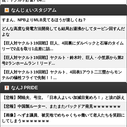
点：ヤクルト貯金7 De...
なんじぇいスタジアム
すまん、NPBよりMLB見てるほうが楽しくね？
どんな高度な発電方法開発しても結局お湯沸かしてタービン回すんだ
よな
【巨人対ヤクルト19回戦】巨人、4回裏にダルベックと石塚のタイム
リーで2点を取り1点差に詰...
【巨人対ヤクルト19回戦】ヤクルト・鈴木叶、巨人・小笠原から第2
号2ランホームラン！リード...
【巨人対ヤクルト19回戦】ヤクルト、4回表1アウト二三塁からモン
テルの犠牲フライで先制！！...
なんJ PRIDE
【悲報】関暁夫、号泣。「日本人よいい加減目覚めろ！」と涙の訴え
【悲報】中国製ルーター、またまたバックドア発見ｗｗｗｗｗｗｗ
【画像】へずま議員、被災地でめちゃくちゃ働いて老人たちを笑顔に
してしまうｗｗｗｗｗｗｗ