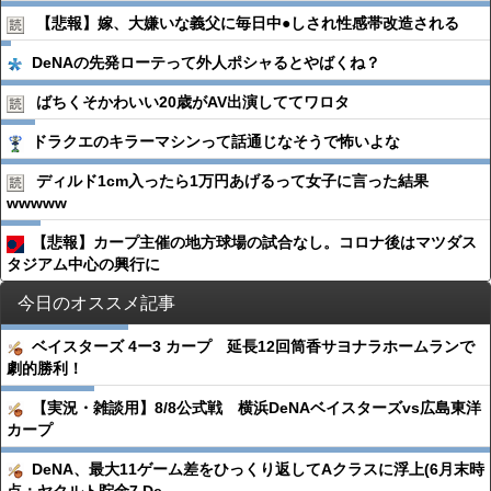
【悲報】嫁、大嫌いな義父に毎日中●︎しされ性感帯改造される
DeNAの先発ローテって外人ポシャるとやばくね？
ばちくそかわいい20歳がAV出演しててワロタ
ドラクエのキラーマシンって話通じなそうで怖いよな
ディルド1cm入ったら1万円あげるって女子に言った結果
wwwww
【悲報】カープ主催の地方球場の試合なし。コロナ後はマツダス
タジアム中心の興行に
今日のオススメ記事
ベイスターズ 4ー3 カープ 延長12回筒香サヨナラホームランで
劇的勝利！
【実況・雑談用】8/8公式戦 横浜DeNAベイスターズvs広島東洋
カープ
DeNA、最大11ゲーム差をひっくり返してAクラスに浮上(6月末時