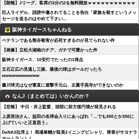
【朗報】Jリーグ、客席の3分の2を無料開放ｗｗｗｗｗｗｗｗｗｗｗ
巨人ライデル、誹謗中傷されてることを告白「家族を殺すというメッ
セージを送るのはやめて下さい...
阪神タイガースちゃんねる
ベテランである熊谷敬宥が必死すぎるのが見てられない件
【画像】立松大湘南のチア、ガチで可愛かった件
阪神タイガース、10安打でたったの1得点
立石正広の見逃し三振、最後の球はボールだったろ
wwwwwwwwwww
藤川球児はなぜ素直に遊撃手元山、左翼手髙寺ができないのか
なんJ（まとめては）いかんのか？
【悲報】 中日・井上監督、頭部に前方後円墳が発見される
上原浩治さん、益田の名球会入りにあっぱれ「…でも300とか350に
上げていいと正直思う」
DeNA3位浮上！ 馬場皐輔が延長2イニングピシャリ、筒香がサヨナラ
ホームラン！！