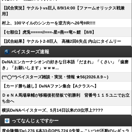
【試合実況】ヤクルトvs巨人 8/9/14:00【ファームオリックス戦兼
用】
村上、100マイルのシンカーを逆方向へ26号HR!!!!
【セ順位】虎兎=====//===‐星=燕==竜=‐鯉 【8/8】
【試合結果】ヤクルト2-8巨人 高橋2回6失点 内山にタイムリー
ベイスターズ速報
DeNAエンカーナシオンの好きな日本語「だまれ」「くさい」「歯磨
き」「お願いします」ｗｗｗ...
(*^◯^*)ベイスターズ雑談・実況・情報 ★56(2026.8.9～)
【カード勝ち越し】DeNAファン集合【Aクラスへ】
ＤｅＮＡ馬場皐輔が移籍後初登板で初勝利 背番号１１５ユニでお立
ち台へ
横浜DeNAベイスターズ、5月14日以来の3位浮上????
ってなんじぇですかー
度会隆輝(De).276 6本33点OPS.724 0失策←こいつが不動のレギュラ