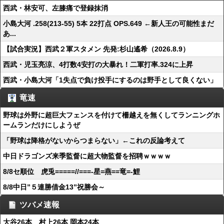
西武・林安可、左膝痛で登録抹消
小島大河 .258(213-55) 5本 22打点 OPS.649 ←新人王の可能性まだ
あ...
【試合実況】西武２軍スタメン 先発:杉山遙希（2026.8.9）
西武・児玉亮涼、4打数4安打の大暴れ！二軍打率.324に上昇
西武・小島大河「1失点で負け投手にするのは野手として良くない」
竜速
野球は外野に超巨大フェンスを付けて柵越えを無くしてランニングホ
ームランだけにしようぜ
「野球は降格がないからつまらない」←これの反論考えて
中日ドラゴンズ来季監督に超大物監督を招聘ｗｗｗｗ
8/8セ順位 虎兎=====//===‐星=燕==竜=‐鯉
8/8中日”５連勝借金13”祝勝会～
ツバメ速報
大谷26本 村上26本 岡本24本