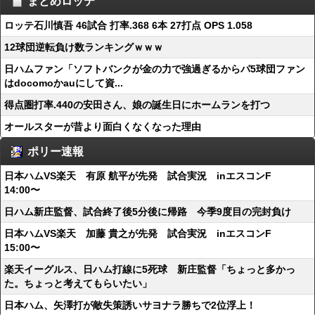
まとめロッテ
ロッテ石川慎吾 46試合 打率.368 6本 27打点 OPS 1.058
12球団逆転負け数ランキングｗｗｗ
日ハムファン「ソフトバンクが金の力で強過ぎるからパ5球団ファン
はdocomoかauにして資...
得点圏打率.440の安田さん、娘の誕生日にホームランを打つ
オールスターが昔より面白くなくなった理由
ポリー速報
日本ハムVS楽天 有原 航平が先発 試合実況 inエスコンF
14:00〜
日ハム新庄監督、試合終了後5分後に帰路 今季9度目の完封負け
日本ハムVS楽天 加藤 貴之が先発 試合実況 inエスコンF
15:00〜
楽天イーグルス、日ハム打線に5死球 新庄監督「ちょっと多かっ
た。ちょっと考えてもらいたい」
日本ハム、矢澤打が敵失策誘いサヨナラ勝ちで2位浮上！