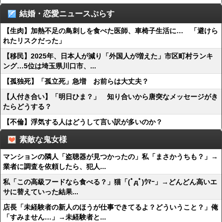
結婚・恋愛ニュースぷらす
【生肉】加熱不足の鳥刺しを食べた医師、車椅子生活に… 「避けら
れたリスクだった」
【移民】2025年、日本人が減り「外国人が増えた」市区町村ランキ
ング…5位は埼玉県川口市、...
【孤独死】「孤立死」急増 お前らは大丈夫？
【人付き合い】「明日ひま？」 知り合いから唐突なメッセージがき
たらどうする？
【不倫】浮気する人はどうして言い訳が多いのか？
素敵な鬼女様
マンションの隣人「盗聴器が見つかったの」私「まさかうちも？」→
業者に調査を依頼したら、犯人...
私「この高級フードなら食べる？」猫「(ﾟдﾟ)ｳﾏｰ」→どんどん高いエ
サに替えていった結果...
店長「未経験者の新人のほうが仕事できてるよ？どういうこと？」俺
「すみません…」→未経験者と...