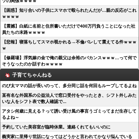
ツの関係ｗｗｗｗ
【困惑】知り合いの子供にスマホで殴られたんだが…親の反応がこれ
ｗｗｗｗ
【震撼】白紙に名前と住所書いただけで400万円負うことになった社
員たちの末路ｗｗｗｗ
【悲報】寝落ちしてスマホ覗かれる→不倫バレして震えてる件ｗｗｗ
ｗ
【修羅場】浮気嫁の金で俺の親父は余裕のバカンスｗｗｗ…って何で
そうなったのか話すわｗｗｗｗ
子育てちゃんねる
のび太ママの話が長いのって、多分同じ話を何回もループしてるよね
某有名な外国系の公益法人で窓口受付をやったとき、シフト外しみた
いな人をシフト表で数人確認で...
アタシ何歳に見える？って誘い受け風の事言うゴミってまだ生存して
るよね～
予約していた美容室が臨時休業。連絡くれてもいいのに
義実家に里帰り世話になってはどうかと言われてかなり悩んでいる