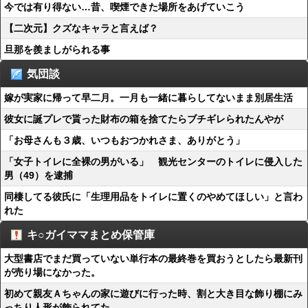
今では有り得ない…昔、喫煙できた場所をあげていこう
【二次元】クズなキャラと言えば？
旦那を羨ましがられる事
気団談
嫁が実家に帰って早二月。一月も一緒に暮らしてないまま別居生活
彼女に誕プレで貰った財布の箱を捨てたらブチギレられたんやが
「お母さんも３歳、いつもおつかれさま、ありがとう」
「女子トイレに全裸の男がいる」 観光センターのトイレに侵入した
男（49）を逮捕
同棲してる彼氏に「生理用品をトイレに置くのやめてほしい」と言わ
れた
キ○ガイママまとめ保管庫
大型書店でまだ買っていない単行本の最終巻を買おうとしたら最新刊
が売り場になかった。
初めて親友Ａちゃんの家に遊びに行った時、割と大き目な飾り棚にみ
っちり人形が飾られてた。