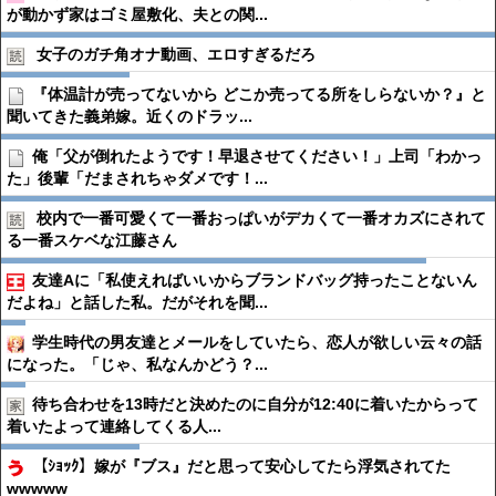
が動かず家はゴミ屋敷化、夫との関...
女子のガチ角オナ動画、エロすぎるだろ
『体温計が売ってないから どこか売ってる所をしらないか？』と
聞いてきた義弟嫁。近くのドラッ...
俺「父が倒れたようです！早退させてください！」上司「わかっ
た」後輩「だまされちゃダメです！...
校内で一番可愛くて一番おっぱいがデカくて一番オカズにされて
る一番スケベな江藤さん
友達Aに「私使えればいいからブランドバッグ持ったことないん
だよね」と話した私。だがそれを聞...
学生時代の男友達とメールをしていたら、恋人が欲しい云々の話
になった。「じゃ、私なんかどう？...
待ち合わせを13時だと決めたのに自分が12:40に着いたからって
着いたよって連絡してくる人...
【ｼｮｯｸ】嫁が『ブス』だと思って安心してたら浮気されてた
wwwww