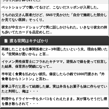
ペットショップで働いてるけど、こないだスッポンが入荷した。
うちのお父さん医者だけど、SNSで見かけた「自分で施術した部分し
か見てない医師」そっくり。
彼女が中古カードショップで男に話しかけられた。いきなり彼女の持
ち歩いてたカードを品定めしだ...
渡る世間はキチばかり
再婚したことを仕事関係者に2～3年隠したいという夫。理由を聞いた
ら『世間体が悪いから』と言...
イケメン男性保育士にフラれたキチママ。逆恨みで娘を使って狂言し
た結果、保育所が閉鎖になって...
半年近く食費を払わない彼氏。催促したら小銭で1000円渡され『外
食奢るからトントン』と言わ...
家事上手だと思って結婚した嫁。実は弁当もお菓子も妹に作らせてい
たと判明し、俺は・・・
料理中もドライヤー中もタバコをくわえたまま。灰が落ちそうだし煙
を撒き散らされて・・・