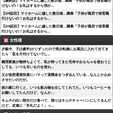
【最終話】マイホームに越した数日後…隣奥「子供が風邪で保育園行
けないの！お礼はするから預か...
【3/4話目】マイホームに越した数日後…隣奥「子供が風邪で保育園
行けないの！お礼はするから...
【2/4話目】マイホームに越した数日後…隣奥「子供が風邪で保育園
行けないの！お礼はするから...
女性様
夕飯中、子(2歳半)がぐずったので気分転換にお風呂に入れて出てき
たら「皿を片付けてないでし...
義理家族が物持ちよくて、私が持ってきた毛布やおもちゃを使おうと
しても、いつも古いものを使わ...
父が仮想通貨投資にハマって退職金をつぎ込んでいる…なんとか止め
させたいのだが。
彼の家に行くと、いつも飲み物を出してくれてた。いつもコーヒーを
お願いしてたんだけど、なんか...
キムチの白い部分だけ食べて、残りはキムチチャーハンにしてるんだ
けど、友達に「失礼だよ！」っ...