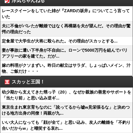
浮気ちゃんねる
レースクイーンをしていた姉が『ZARDの坂井』についてこう言って
いた
夫に不倫がバレたが離婚ではなく再構築を夫が望んだ。その理由が驚
愕の理由だった
定食屋で大学生が大将に殴られた。その理由がスカッとする...
妻が事故に遭い下半身が不自由に。ローンで5000万円を組んでバリ
アフリーの家を建てた。だが...
嫁の料理がクソまずい。昨日の献立はサラダ、しょっぱいメイン、汁
物、ご飯だけ・・・
スカッと王国！
幼少期から支えてきた甥っ子（20）、なぜか親族の善意やサポートを
「当たり前」と思い込み逆ギ...
東京生まれ東京育ちなのに「訛ってるから嘘w見栄張るな」と決めつ
ける地方出身の同僚！両親が九...
いい大人になっても「顔が全て」と思い込み、友人の離婚を「不釣り
合いだからw」と嘲笑する哀れ...