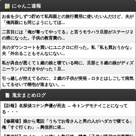
にゃんこ速報
お金を少しずつ貯めて私両親との旅行費用に使いたいんだけど、夫が
「俺両親にも同じようにしてほ...
二言目には「俺が養ってやってる」と言うモラハラ旦那がステージ２
の癌になった。子供の教育費の...
夫のダウンコートを買いにユニクロに行った。私「私も買おうかな」
夫「外出ることもそんなにない...
私が具合が悪くて１歳の娘と寝ている時に、旦那と５歳の娘がディズ
ニーランドに行きやがった！旦...
引っ越しが控えてるのに、２歳の子供が突発→ロタとはしごして病気
してるせいで梱包が進まない。...
鬼女まとめログ
【訃報】名探偵コナン声優が死去 → 今トンデモナイことになって
る・・・
【修羅場】娘から電話「うちでお母さんと男の人がハダカで寝てる」
俺「すぐ行くわ」→興信所に依...