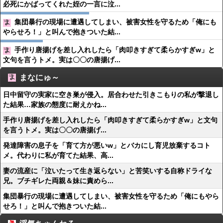
必死にかばってくれた姪の一言に泣...
集団暴行の現場に遭遇してしまい、被害女性を守るため「俺にも
やらせろ！」と叫んで抱きついた結...
手作り唐揚げを差し入れしたら「肉叩きすぎて柔らかすぎw」と
文句を言うトメ。実は〇〇の唐揚げ...
まなにゅ～
日中留守の実家に空き巣が侵入。居合わせた引きこもりの私が撃退し
た結果…家族の態度に耐えかね...
手作り唐揚げを差し入れしたら「肉叩きすぎて柔らかすぎw」と文句
を言うトメ。実は〇〇の唐揚げ...
発達障害の息子を「育て方が悪いw」とバカにし育児放棄するコト
メ。代わりに私が育てた結果、高...
妻の流産に「泣いたって生き返らない」と苦笑いする自称ドライな
兄。ブチギレた両親＆妹に責めら...
集団暴行の現場に遭遇してしまい、被害女性を守るため「俺にもやら
せろ！」と叫んで抱きついた結...