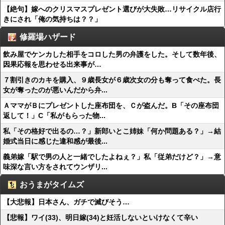
【絶句】嫁へのクリスマスプレゼント選びが大失敗…リサイクル店行
きにされ「俺の気持ちは？？」
修羅場ハザード
飲み屋でケンカした相手をコロした男の弁護をした。そして数年後、
因果応報を思わせる出来事が…
７割引きのカキを購入、９歳長女が６歳次女の分も奪って食べた。長
女が奪ったのが悪いんだから弁...
ＡママがＢにプレゼントした座布団を、Ｃが盗んだ。B「その座布団
返して！」C「私がもらった物...
私「その格好で出るの…？」新郎いとこ姉妹「何か問題ある？」→結
婚式当日に感じた違和感が最後...
義弟嫁「駅で男の人と一緒でしたよねぇ？」私「従弟だけど？」→意
味深な言い方をされてウンザリ...
おうまがタイムズ
【大悲報】日本さん、ガチで滅びそう…
【悲報】ワイ(33)、明日嫁(34)と妊活しないといけなくて辛い