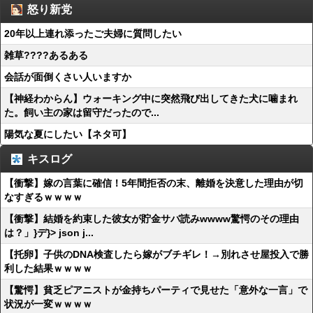
怒り新党
20年以上連れ添ったご夫婦に質問したい
雑草????あるある
会話が面倒くさい人いますか
【神経わからん】ウォーキング中に突然飛び出してきた犬に噛まれ
た。飼い主の家は留守だったので...
陽気な夏にしたい【ネタ可】
キスログ
【衝撃】嫁の言葉に確信！5年間拒否の末、離婚を決意した理由が切
なすぎるｗｗｗｗ
【衝撃】結婚を約束した彼女が貯金サバ読みwwww驚愕のその理由
は？」}デ}> json j...
【托卵】子供のDNA検査したら嫁がブチギレ！→別れさせ屋投入で勝
利した結果ｗｗｗｗ
【驚愕】貧乏ピアニストが金持ちパーティで見せた「意外な一言」で
状況が一変ｗｗｗｗ