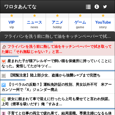
ワロタあんてな
VIP
ニュース
アニメ
ゲーム
YouTube
vip
news
hobby
game
story
フライパンを洗う前に熱して油をキッチンペーパーで拭き取ってた嫁に「それ無駄じゃない？」と言ったら軽くキレられたんだが。これ俺が悪いの？
フライパンを洗う前に熱して油をキッチンペーパーで拭き取って
た嫁に「それ無駄じゃない？」と言...
産まれた子が猫アレルギーで飼い猫を保健所に持っていくことに
なった。覚悟してたがキツイ...
【閲覧注意】陸上部少女、盗撮から強襲レ×プまで完堕ち
【リベラルの反動？】運転免許証の性別、男女以外不可 米アー
カンソー州で「X」ジェンダー廃止
彼女に頼まれて車で迎えに行ったら上司も乗せてと言われ快諾。
上司（煙草を吸いだす）俺「すみま...
子育てと仕事の両立で疲れ果て、結局退職。専業主婦になるも体