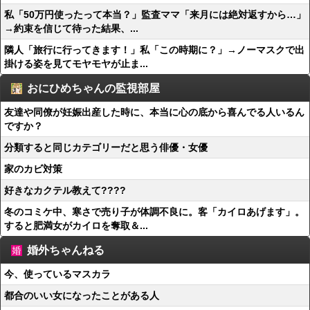
私「50万円使ったって本当？」監査ママ「来月には絶対返すから…」
→約束を信じて待った結果、...
隣人「旅行に行ってきます！」私「この時期に？」→ノーマスクで出
掛ける姿を見てモヤモヤが止ま...
おにひめちゃんの監視部屋
友達や同僚が妊娠出産した時に、本当に心の底から喜んでる人いるん
ですか？
分類すると同じカテゴリーだと思う俳優・女優
家のカビ対策
好きなカクテル教えて????
冬のコミケ中、寒さで売り子が体調不良に。客「カイロあげます」。
すると肥満女がカイロを奪取＆...
婚外ちゃんねる
今、使っているマスカラ
都合のいい女になったことがある人