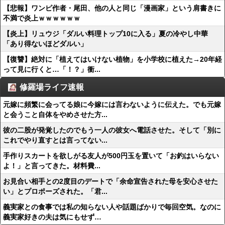
【悲報】ワンピ作者・尾田、他の人と同じ「漫画家」という肩書きに
不満で炎上ｗｗｗｗｗｗ
【炎上】リュウジ「ダルい料理トップ10に入る」夏の冷やし中華
「あり得ないほどダルい」
【復讐】絶対に「植えてはいけない植物」を小学校に植えた→20年経
って見に行くと…「！？」衝...
修羅場ライフ速報
元嫁に頻繁に会ってる娘に今嫁には言わないように伝えた。でも元嫁
と会うこと自体をやめさせた方...
彼の二股が発覚したのでもう一人の彼女へ電話させた。そして「別に
これでやり直すとは言ってない...
手作りスカートを欲しがる友人が500円玉を置いて「お釣はいらない
よ！」と言ってきた。材料費...
お見合い相手との2度目のデートで「余命宣告された母を安心させた
い」とプロポーズされた。「君...
義実家との食事では私の知らない人や話題ばかりで毎回空気。なのに
義実家好きの夫は気にもせず…