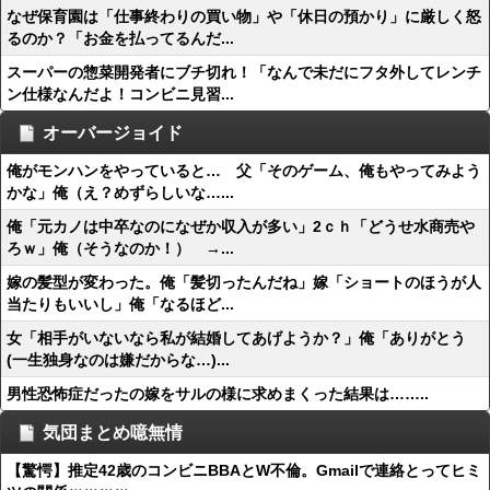
なぜ保育園は「仕事終わりの買い物」や「休日の預かり」に厳しく怒
るのか？「お金を払ってるんだ...
スーパーの惣菜開発者にブチ切れ！「なんで未だにフタ外してレンチ
ン仕様なんだよ！コンビニ見習...
オーバージョイド
俺がモンハンをやっていると… 父「そのゲーム、俺もやってみよう
かな」俺（え？めずらしいな…...
俺「元カノは中卒なのになぜか収入が多い」2ｃｈ「どうせ水商売や
ろｗ」俺（そうなのか！） →...
嫁の髪型が変わった。俺「髪切ったんだね」嫁「ショートのほうが人
当たりもいいし」俺「なるほど...
女「相手がいないなら私が結婚してあげようか？」俺「ありがとう
(一生独身なのは嫌だからな…)...
男性恐怖症だったの嫁をサルの様に求めまくった結果は……..
気団まとめ噫無情
【驚愕】推定42歳のコンビニBBAとW不倫。Gmailで連絡とってヒミ