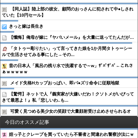
【同人誌】陸上部の彼女、顧問のおっさんに犯されて中●︎しされ
ていた【10円セール】
きっと嫁は長生き
【懺悔】俺母が嫁に『ヤバいメール』を大量に送ってたんだが…
「タトゥー彫りたい」って言ってきた娘を1か月間タトゥーシー
ルで生活させてみる事にした→その...
昔の日本人「風呂の残り水で洗濯するで～w」ｻﾞﾊﾞｻﾞﾊﾞ←これさ
ぁｗｗｗｗｗ
メイド失格Hカップおっぱい、即パ●︎ズリ命令に従順地獄
【驚愕】ネットで人『義実家が大嫌いだわ！クソトメがいびって
きて最悪よ！』私「悲しいわ..も...
可愛く見つめる美少女の笑顔で大量顔射受け止めさせられるオ
今日のオススメ記事
姪っ子とクレープを買っていたら不審者と間違われ警察沙汰にｗ