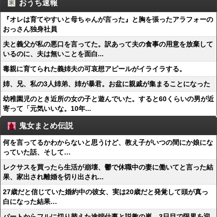
おうち速報
『オレは育てやすいと母ちゃんが言った』と胸を張ったアラフォーの
おっさん独身社員
夫と義父が私の悪口を言ってた。訳あって夫の食事の用意を放棄して
いるのに、夫は無いことを面白...
毒親に育てられた義姉夫の可哀想アピールがイライラする。
姉、兄、私の3人姉弟、姉が暴君。お盆に親戚が集まることになった
幼稚園児のとき近所の女の子と遊んでいた。すると60くらいの男が近
寄って「元気いいな。10年...
鬼女まとめ伝説
何を言ってるかわからないと思うけど、教え子がいつの間にか娘にな
っていた話、そして…
レクサスを買ったら生活が崩壊、鬱で休職中の妻に働いてと言った結
果、家出され離婚を切り出され...
27歳だと信じていた婚約中の彼女、実は20歳だと発覚して頭が真っ
白になった結果…
パートからフルに切り替えた途端仕事と説教の嵐、3日目で限界を迎