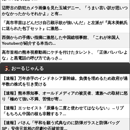
辺野古の防犯カメラ画像を見た玉城デニー、「うまい言い訳が思いつ
かなかったからそれかよ」と有...
「高市早苗はどんだけ自己顕示欲が強いんだ」と左派が『高木美帆氏
に送られた包丁セット』に激怒...
西側からの手痛い指摘に激怒した中国総領事館、「これが米国人
Youtuberが紹介する本当の...
高市首相の熊本視察動画にケチを付けたタレント、「正体バレバレよ
な」と黒電話の呼び方であっさ...
おーるじゃんる
【速報】万年赤字のインドネシア新幹線。負債を埋めるため政府が過
半数の株式を引き受ける
【速報】熊本県知事、オールドメディアの被災者、遺族への取材に怒
り「極めて強い不満、苦情が寄...
【速報】エッセイスト「原爆を二度と使わせてはならない」→リプ
「もちろん中国の核も非難する？...
【速報】パさん「平和を願う式典なのに防弾ガラスと防弾バッグ
SP」安倍元首相の悲劇や石破前首...