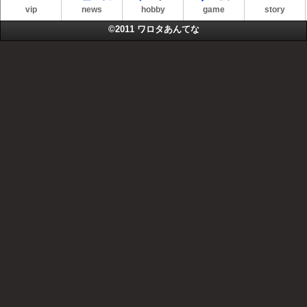
vip
news
hobby
game
story
©2011
ワロタあんてな