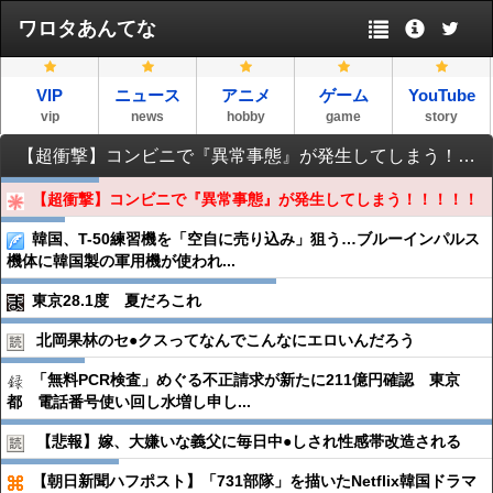
ワロタあんてな
VIP
ニュース
アニメ
ゲーム
YouTube
vip
news
hobby
game
story
【超衝撃】コンビニで『異常事態』が発生してしまう！！！！！
【超衝撃】コンビニで『異常事態』が発生してしまう！！！！！
韓国、T-50練習機を「空自に売り込み」狙う…ブルーインパルス
機体に韓国製の軍用機が使われ...
東京28.1度 夏だろこれ
北岡果林のセ●︎クスってなんでこんなにエロいんだろう
「無料PCR検査」めぐる不正請求が新たに211億円確認 東京
都 電話番号使い回し水増し申し...
【悲報】嫁、大嫌いな義父に毎日中●︎しされ性感帯改造される
【朝日新聞ハフポスト】「731部隊」を描いたNetflix韓国ドラマ