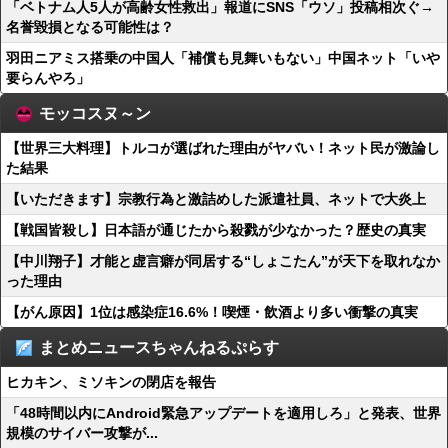
「ベトナム人5人が高齢女性救出」報道にSNS「ウソ」投稿相次ぐ→
名誉毀損となる可能性は？
羽田ニアミス搭乗の中国人「補償も見舞いもない」中国ネット「いや
要らんやろ」
モッコスヌ～ン
【世界三大料理】トルコが選ばれた理由がヤバい！ネット民が激論し
た結果
【いただきます】宗教行為と激詰めした派遣社員、ネットで大炎上
【戦国皆殺し】日本語が通じたから殺戮が少なかった？歴史の真実
【中川翔子】才能と虚言癖が同居する“しょこたん”が天下を取れなか
った理由
【がん原因】1位は感染症16.6%！喫煙・飲酒より多い衝撃の真実
まとめニュースちゃんねるぷらす
ヒカキン、ミソキンの閉店を報告
「48時間以内にAndroid緊急アップデートを適用しろ」と発表、世界
規模のサイバー攻撃が...