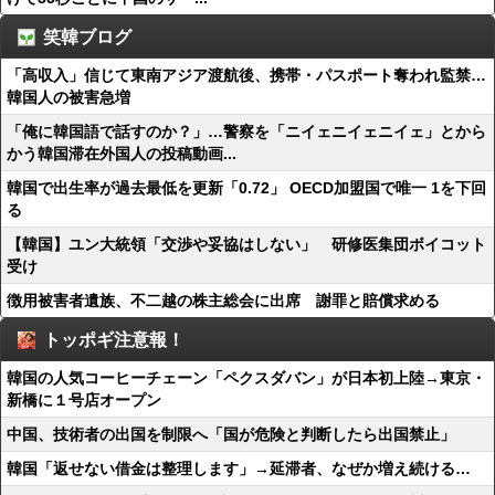
笑韓ブログ
「高収入」信じて東南アジア渡航後、携帯・パスポート奪われ監禁…
韓国人の被害急増
「俺に韓国語で話すのか？」…警察を「ニイェニイェニイェ」とから
かう韓国滞在外国人の投稿動画...
韓国で出生率が過去最低を更新「0.72」 OECD加盟国で唯一 1を下回
る
【韓国】ユン大統領「交渉や妥協はしない」 研修医集団ボイコット
受け
徴用被害者遺族、不二越の株主総会に出席 謝罪と賠償求める
トッポギ注意報！
韓国の人気コーヒーチェーン「ペクスダバン」が日本初上陸→東京・
新橋に１号店オープン
中国、技術者の出国を制限へ「国が危険と判断したら出国禁止」
韓国「返せない借金は整理します」→延滞者、なぜか増え続ける…