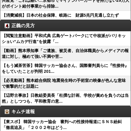
共産党「これは酷い…京都市でマイナンバーカードを持たない29万人
がポイント給付事業から排除...
【消費減税】日本の社会保障、岐路に 財源5兆円見通し立たず
正義の見方
【閲覧注意動画】平和式典 広島ゲートパークにて中核派がバリキッ
ショい“ムカデ行進”を披露「...
【動画】熊本県知事「ご遺族、被災者、自治体職員からメディアの報
道に対し、極めて強い不満や苦...
【もう滅茶苦茶】韓国サッカー協会さん、国際審判員らに『性接待』
をしていたことが判明 201...
【必見動画】熊本総合病院 地震発生時の手術室の映像が色んな意味
で衝撃的だと話題に
【辺野古事故】日教組委員長「杜撰な計画、学校が責めを負うのは当
然」としつつも、平和教育の意...
キムチ速報
【東スポ】 韓国サッカー協会 審判への性接待報道にＳＮＳ紛糾
「徹底追及」「２００２年はどう...