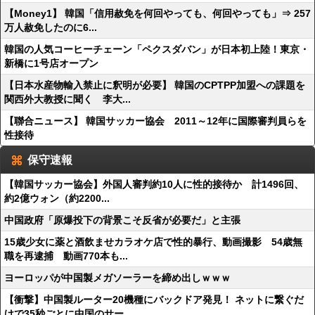
【Money1】 韓国「信用赦免を何回やっても、何回やっても」⇒ 257
万人赦免したのに6...
韓国の人気コーヒーチェーン「ペクスダバン」が日本初上陸！東京・
新橋に1号店オープン
【日本水産物輸入禁止に釈明が必要】 韓国のCPTPP加盟への課題を
関西外大教授に聞く 李大...
【聯合ニュース】 韓国サッカー協会 2011～12年に国際審判員らを
性接待
保守速報
【韓国サッカー協会】外国人審判約10人に性的接待か 計1496回、
約2億ウォン（約2200...
中国政府「原爆投下の背景こそ反省が必要だ」と主張
15歳少女に薬と酒飲ませカラオケ店で性的暴行、動画撮影 54歳無
職を再逮捕 動画770本も...
ヨーロッパが中国製メガソーラーを締め出しｗｗｗ
【衝撃】中国製ルーター20機種にバックドア発見！ ネットに繋ぐだ
けで35秒ごとに中国のサー...