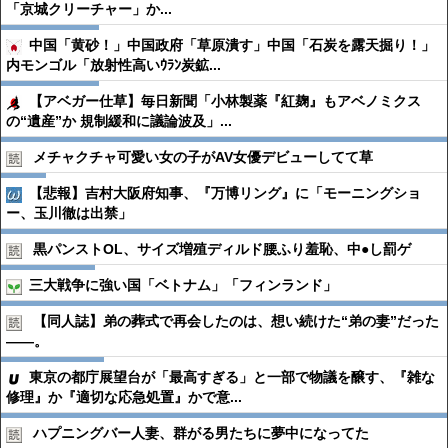
「京城クリーチャー」か...
中国「黄砂！」中国政府「草原潰す」中国「石炭を露天掘り！」
内モンゴル「放射性高いｳﾗﾝ炭鉱...
【アベガー仕草】毎日新聞「小林製薬『紅麹』もアベノミクス
の“遺産”か 規制緩和に議論波及」...
メチャクチャ可愛い女の子がAV女優デビューしてて草
【悲報】吉村大阪府知事、『万博リング』に「モーニングショ
ー、玉川徹は出禁」
黒パンストOL、サイズ増殖ディルド腰ふり羞恥、中●︎し罰ゲ
三大戦争に強い国「ベトナム」「フィンランド」
【同人誌】弟の葬式で再会したのは、想い続けた“弟の妻”だった
――。
東京の都庁展望台が「最高すぎる」と一部で物議を醸す、『雑な
修理』か『適切な応急処置』かで意...
ハプニングバー人妻、群がる男たちに夢中になってた