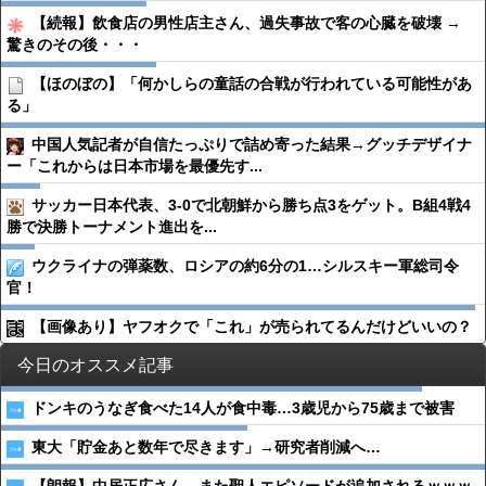
【続報】飲食店の男性店主さん、過失事故で客の心臓を破壊 →
驚きのその後・・・
【ほのぼの】「何かしらの童話の合戦が行われている可能性があ
る」
中国人気記者が自信たっぷりで詰め寄った結果→グッチデザイナ
ー「これからは日本市場を最優先す...
サッカー日本代表、3-0で北朝鮮から勝ち点3をゲット。B組4戦4
勝で決勝トーナメント進出を...
ウクライナの弾薬数、ロシアの約6分の1…シルスキー軍総司令
官！
【画像あり】ヤフオクで「これ」が売られてるんだけどいいの？
今日のオススメ記事
ドンキのうなぎ食べた14人が食中毒…3歳児から75歳まで被害
東大「貯金あと数年で尽きます」→研究者削減へ…