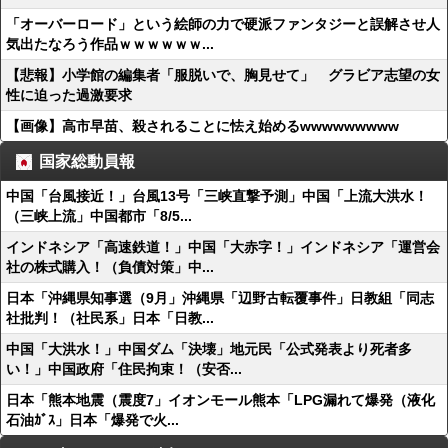
「オーバーロード」という絵師の力で硬派ファンタジーと誤解させ人
気出たなろう作品ｗｗｗｗｗｗ...
【悲報】小学館の編集者「服脱いで、胸見せて」 グラビア志望の女
性に迫った過激要求
【画像】高市早苗、殺されることに怯え始めるwwwwwwwww
国家総動員報
中国「台風接近！」台風13号「三峡直撃予測」中国「上流大洪水！
（三峡上流」中国都市「8/5...
インドネシア「高速鉄道！」中国「大赤字！」インドネシア「運営会
社の株式購入！（負債対策」中...
日本「沖縄県知事選（9月」沖縄県「辺野古転覆事件」日教組「同志
社批判！（社民系」日本「日教...
中国「大洪水！」中国ダム「決壊」地元民「公式発表より死者多
い！」中国政府「住民拘束！（安否...
日本「熊本地震（震度7」イオンモール熊本「LPG漏れて爆発（液化
石油ｶﾞｽ」日本「爆発で火...