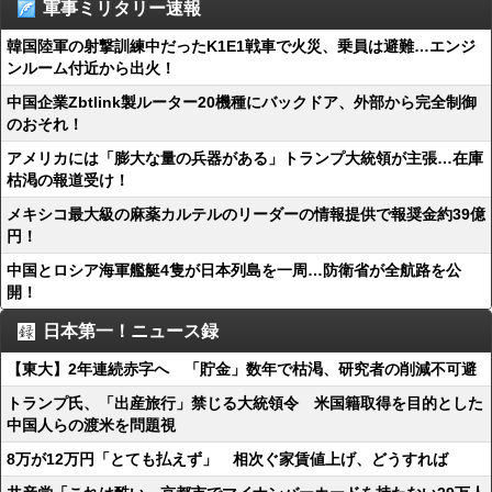
軍事ミリタリー速報
韓国陸軍の射撃訓練中だったK1E1戦車で火災、乗員は避難…エンジ
ンルーム付近から出火！
中国企業Zbtlink製ルーター20機種にバックドア、外部から完全制御
のおそれ！
アメリカには「膨大な量の兵器がある」トランプ大統領が主張…在庫
枯渇の報道受け！
メキシコ最大級の麻薬カルテルのリーダーの情報提供で報奨金約39億
円！
中国とロシア海軍艦艇4隻が日本列島を一周…防衛省が全航路を公
開！
日本第一！ニュース録
【東大】2年連続赤字へ 「貯金」数年で枯渇、研究者の削減不可避
トランプ氏、「出産旅行」禁じる大統領令 米国籍取得を目的とした
中国人らの渡米を問題視
8万が12万円「とても払えず」 相次ぐ家賃値上げ、どうすれば