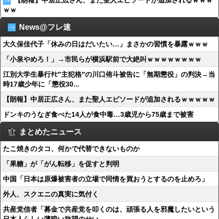
【朗報】中居正広さん、また聖人エピソードが追加されるｗｗｗ
ｗｗ
News@フレ速
大久保佳代子「休みの日はだいたい…」まさかの習慣を暴露ｗｗｗ
「小泉やめろ！」→市民らが横浜駅前で大絶叫ｗｗｗｗｗｗｗｗ
江別大学生暴行ﾀﾋ″主犯格″の川口侑斗被告に「無期懲役」の判決→当
時17歳少年に「懲役30...
【朗報】中居正広さん、また聖人エピソードが追加されるｗｗｗｗｗ
ドンキのうなぎ食べた14人が食中毒…3歳児から75歳まで被害
まとめたニュース
たこ焼きのタコ、何かで代替できないものか
「果糖」が「がん転移」を促すと判明
中国「日本は原爆被害者の立場で同情を買おうとするのを止めろ」
外人、スクエニの真実に気付く
共産党信者「募金で共産党を叩くのは、頑張る人を邪魔したいという