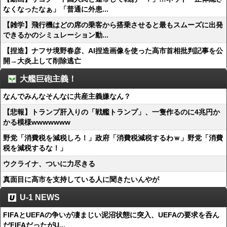
なくなったなぁ」「普通に外患...
【雑学】飛行機はどの席の乗客から搭乗させると最もスムーズに出発
できるかのシミュレーション動...
【捏造】ナフサ境野春彦、AI捏造画像を使った高市首相批判記事を公
開→大炎上して削除逃亡
大艦巨砲主義！
なんでみんなそんなに共産主義嫌なん？
【悲報】トランプ肝入りの「戦艦トランプ」、一隻作るのに4兆円か
かる模様wwwwwww
野党「消費税を減税しろ！」政府「消費税減税するわｗ」野党「消費
税を減税するな！」
ウクライナ、ついに力尽きる
真面目に高市を支持している人に聞きたいんやが
U-1 NEWS
FIFAとUEFAの争いが凄まじい泥沼状態に突入、UEFAの要求を呑ん
だFIFAだったがU...