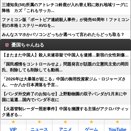
三浦知良(58)所属のアトレチコ鈴鹿が入れ替え戦に敗れ地域リーグに
降格 カズ「これもサッカ...
ファミコン版「ポートピア連続殺人事件」が発売40周年！ファミコン
初の本格ミステリーAVGを...
みんなスマホかパソコンどっちか選べって言われたらどっち取る？
憂国ちゃんねる
【またまた中国人】殺人未遂容疑で中国人を逮捕…新宿の女性刺傷…
「国民感情をコントロールせよ」問題発言が話題の立憲民主党の岡田
氏、削除しても削除しても動画...
「2026年は大暴落が起こる」中国の御用投資家ジム・ロジャーズさ
ん、一か八か日本凋落を予言...
【パンダ外交終了のお知らせ】上野動物園の双子パンダが1月末に中
国に返還…国内でパンダ不在に
【火器管制レーダー照射事件】中国を擁護する主張がアクロバティッ
ク過ぎる…
VIP
ニュース
アニメ
ゲーム
YouTube