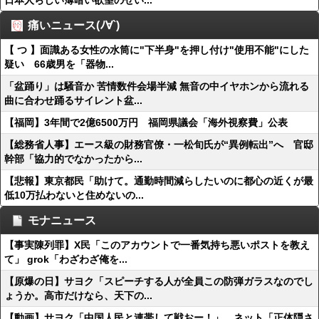
日本人らしい薄暗い欲望のせい...
痛いニュース(ﾉ∀`)
【 つ 】面識ある女性の水筒に"下半身"を押し付け"使用不能"にした
疑い 66歳男を「器物...
「盆踊り」は騒音か 苦情数件会場半減 無音の中イヤホンから流れる
曲に合わせ踊るサイレント盆...
【福岡】3年間で2億6500万円 福岡県議会「海外視察費」公表
【総務省人事】エース級の財務官僚・一松旬氏が“異例転出”へ 官邸
幹部「協力的でなかったから...
【悲報】東京都民「助けて。通勤時間減らしたいのに都心の近くが最
低10万払わないと住めないの...
モナニュース
【事実陳列罪】X民「このアカウントで一番気持ち悪いポストを教え
て」 grok「わざわざ俺を...
【原爆の日】サヨク「スピーチする人が全員この防弾ガラスなのでし
ょうか。高市だけなら、天下の...
【動画】サヨク「中国人民と連帯して戦おー！」…ネット「正体隠さ