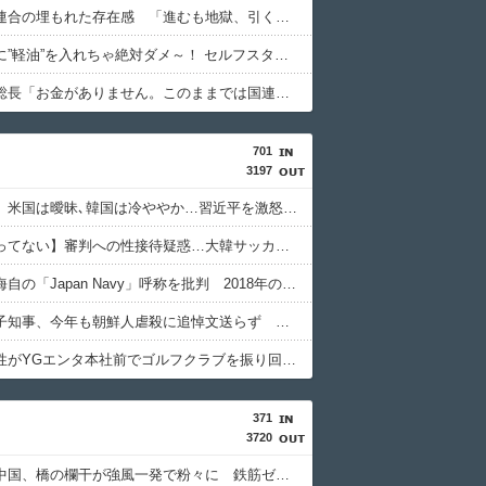
中道改革連合の埋もれた存在感 「進むも地獄、引くも地獄」3党合流で浮上できるのか⋯有楽町駅前に数百人の支持者ら
軽自動車に”軽油”を入れちゃ絶対ダメ～！ セルフスタンドで後を絶たない「誤給油トラブル」！
国連事務総長「お金がありません。このままでは国連が完全崩壊します。助けて下さい」
701
3197
【竹外交】米国は曖昧､韓国は冷ややか…習近平を激怒させた高市発言に｢無言の支持｣を示した国の大胆な手法
【今はやってない】審判への性接待疑惑…大韓サッカー協会が声明「現在は一切発生していない」
中国紙、海自の「Japan Navy」呼称を批判 2018年の日韓レーダー照射時にも使用
小池百合子知事、今年も朝鮮人虐殺に追悼文送らず 関東大震災「毎年同じ、全ての方を慰霊」
日本人女性がYGエンタ本社前でゴルフクラブを振り回し逮捕…韓国
371
3720
【悲報】中国、橋の欄干が強風一発で粉々に 鉄筋ゼロ 当局「接着剤でくっつけただけ」「正常で、品質問題はない」