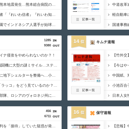
【必見動画】手術中に熊本地震発生…熊本総合病院の例のカメラ映像、ノーカットver.が公開される
【いのち】れいわ支持者「『れいわ信者』『れいわ知能』は差別的。放送禁止用語にすべき。オールドメディアは配慮を」→かわりにピッタリの名称が爆誕してしまうw
【カミツキ悲報】甲子園でインドネシア人選手が始球式→日本保守党・百田尚樹代表「甲子園を政治利用するな！」
1285
14
キムチ速報
9380
イナ侵攻をやめられないのか？！
飛行開発実験団のF-2戦闘機に大型の謎ミサイル…ステルス性と射程1000kmを誇る「最新鋭の空母キラー」か？！
東京都、八重洲駐車場に地下シェルターを整備へ…小池知事「弾道ミサイル攻撃から都民の命と財産守る」！
日本人はBYDの軽EV「ラッコ」をどう見ているのか？…中国メディア！
北朝鮮の弾道ミサイル部隊、ロシアのヴォロネジ州に展開か…北朝鮮は本質的にウクライナと戦争状態に！
456
16
保守速報
6711
韓国サッカー協会、審判を「接待」していた疑惑が発覚 →日本人２人も対象か