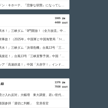
【悲報】ドン・キホーテ、『悲惨な状態』になってしまう・・・・
1665
4499
中国「大洪水！」三峡ダム「9門開放！（全力放流」中国都市「三峡沿線の道路水没」中国政府「高速道路封鎖！」中国ダム「緊急放流に合わせて開門（土砂崩れ発生」→
中国「衝突事故！（2025年」中国軍と中国海警局「ﾌｨﾘﾋﾟﾝ船の追跡中に衝突！（8/11」中国「2人死亡」中国政府「1年間隠蔽」日本「隠蔽された事実報道！（2026年」→
中国「大洪水！」三峡ダム「決壊危機」台風13号「三峡直撃確定」日本「最も強い勢力で接近！（伊勢湾台風級」台風13号と15号「中国本土でぶつかり合う（前代未聞」→
中国「台風接近！」台風13号「三峡直撃予測」中国「上流大洪水！（三峡上流」中国都市「8/5の映像（動画」三峡ダム「緊急放流（決壊危機」中国「下流大水害（震え声」→
インドネシア「高速鉄道！」中国「大赤字！」インドネシア「運営会社の株式購入！（負債対策」中国「はい（巨額負債」インドネシア「700km延伸計画！（実質中止」→
1376
ス録
7938
「外国人受け入れ反対」大幅増 東大調査、若い世代で多く
靖国参拝「適切に判断」 官房長官