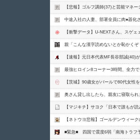
【悲報】ゴルフ講師(37)と芸能マネー
中途入社の人妻、部署全員に肉●︎器化
【衝撃データ】U-NEXTさん、スゲ
親「こんな漢字読めないとか恥かくぞ
【速報】元日本代表MF長谷部誠(40
最強ヒロイン8コーナー3時間、全力
【茨城】90歳女がバールで80代女
奥さん貸し出したら、親友に寝取られ
【マジキチ】サヨク「日本で誰もが読
【ネトウヨ悲報】ゴールデンウィーク
■緊急■ 四国で震度6弱「南海トラ