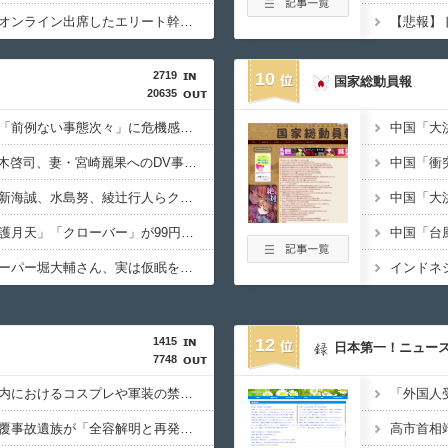
【秋田県】記者会見にオンライン出席したエリート幹部職員、バスローブ姿でタバコを吸いながら説明 県が聞き取りへ
2719
10
国家総動員報
20635
【悲報】国税不祥事、「前例ない事態次々」に危機感 「パパ活」、情報漏えいも
【悲報】元EXILE・黒木啓司、妻・宮崎麗果へのDV事案で逮捕されていた！宮崎は全身打撲、頭部裂傷及び打撲、頸部損傷・・・
【朗報】『ヤニねこ』新海誠、水島努、綾辻行人らクリエイターが絶賛ｗｗｗｗｗｗｗｗｗ
【朗報】「まもって守護月天」「クローバー」が99円セールｗｗｗｗｗｗｗｗｗｗｗｗ
【悲報】ショートスリーパー堀大輔さん、実は仮眠を取っていたｗｗｗｗｗｗｗｗｗｗｗｗｗｗｗ
1415
12
日本第一！ニュー
7748
【英断】靖国神社、境内におけるコスプレや軍装の禁止を発表「厳粛で神聖なる場所」
【拡散希望】辺野古転覆事故遺族が「全容解明と再発防止を求める会」設立 継続的に活動するためと説明、クラファン立ち上げも準備
高市首相