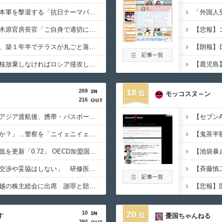
【悲報】中国さん、日本軍を撃退する「抗日テーマパーク」を各地で大量建設
高市総理の靖国参拝、木原官房長官「ご自身で適切に判断」
韓国の新築マンション、築１年半でテラスが丸ごと落下ｗｗｗｗｗ
石破茂「ウクライナが核放棄しなければロシア侵攻しなかった」
269
18
モッコスヌ～ン
216
「高収入」信じて東南アジア渡航後、携帯・パスポート奪われ監禁…韓国人の被害急増
「俺に韓国語で話すのか？」…警察を「ニイェニイェニイェ」とからかう韓国滞在外国人の投稿動画が物議
韓国で出生率が過去最低を更新「0.72」 OECD加盟国で唯一 1を下回る
【韓国】ユン大統領「交渉や妥協はしない」 研修医集団ボイコット受け
徴用被害者遺族、不二越の株主総会に出席 謝罪と賠償求める
10
20
す
憂国ちゃんねる
294