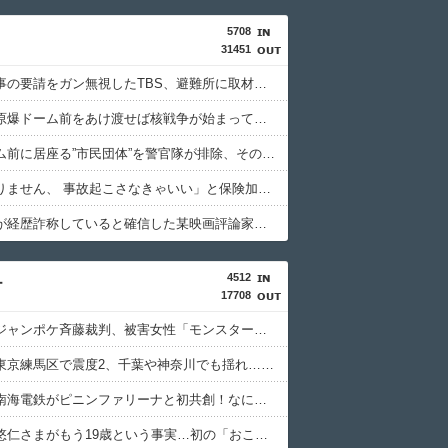
5708
31451
熊本県知事の要請をガン無視したTBS、避難所に取材班が押し入ってプライバシーに全く配慮しない報道を……
「私達が原爆ドーム前をあけ渡せば核戦争が始まってしまう」と訴える市民団体、それを聞いた被爆3世の人が……
原爆ドーム前に居座る”市民団体”を警官隊が排除、その瞬間に周囲で見守っていた観客たちが……
「私は入りません、 事故起こさなきゃいい」と保険加入を勧められた推し活民が反発、保険代が勿体無いし事故起こしたとして……
高市首相が経歴詐称していると確信した某映画評論家、「上級公務員試験に合格とは書いてないんですが…」とツッコミを受けまくり……
4512
ー
17708
【物議】ジャンポケ斉藤裁判、被害女性「モンスター」斉藤被告「同意と思ってた」←これどっちが勝つの？
【地震】東京練馬区で震度2、千葉や神奈川でも揺れ…お前ら気付いた？
【衝撃】南海電鉄がピニンファリーナと初共創！なにわ筋線の新型特急が凄そう
【驚愕】悠仁さまがもう19歳という事実…初の「おことば」にネット民驚嘆