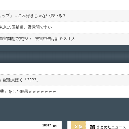
Fカップ」←これ好きじゃない男いる？
東京15区補選、野党間で争い
加害問題で支払い 被害申告は計９８１人
配達員ぼく「????」
一日葬」をした結果ｗｗｗｗｗｗｗ
18617
2
まとめたニュース