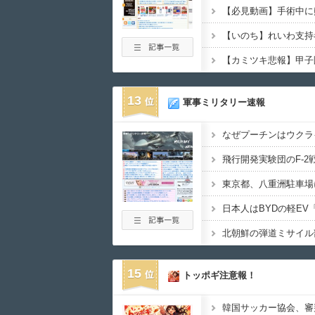
13
軍事ミリタリー速報
なぜプーチンはウクラ
15
トッポギ注意報！