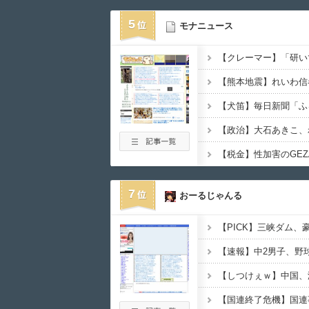
5
モナニュース
7
おーるじゃんる