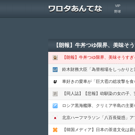
VIP
野球
【朗報】牛丼つゆ限界、美味そう
【朗報】牛丼つゆ限界、美味そうすぎ
鈴木財務大臣「為替相場をしっかりと
【同人誌】【悲報】幼馴染の女の子、実
ロシア黒海艦隊、クリミア半島の主要
【韓国メディア】日本の茶道文化は蔚