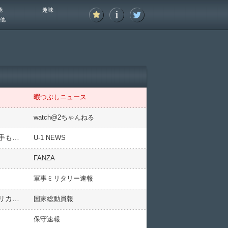
能
趣味
他
暇つぶしニュース
watch@2ちゃんねる
車好きの愛車が「巨大雹の総攻撃を食らって」完全終了に追い込まれた模様、見るも無惨な姿に変貌して運転手も怪我を……
U-1 NEWS
FANZA
軍事ミリタリー速報
北京ハーフマラソン「八百長疑惑」アフリカ勢「突然失速（動画」中国選手「最後に追い抜いて優勝！」アフリカ勢「疑問が残る謎の仕草」中国「主催者が調査発表！」→
国家総動員報
保守速報