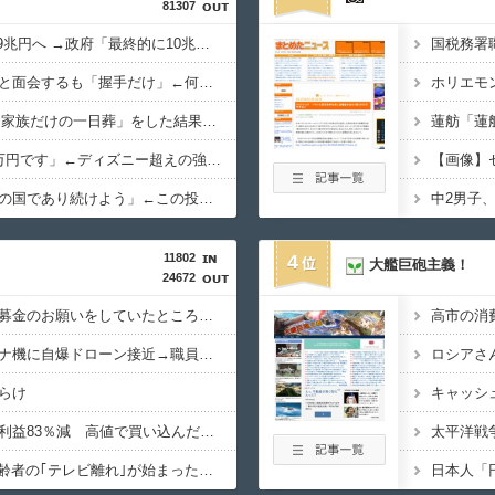
81307
防衛費、過去最大の8.9兆円へ →政府「最終的に10兆円規模になる可能性」
国税務署
高市総理、被爆体験者と面会するも「握手だけ」←何のために会うんだよ…
VTuberさん、祖母の「家族だけの一日葬」をした結果ｗｗｗｗｗｗｗ
ジャングリア沖縄「3万円です」←ディズニー超えの強気価格ｗｗｗ
【画像】
大竹しのぶ「戦争放棄の国であり続けよう」←この投稿が話題に
11802
4
大艦巨砲主義！
24672
共産党「熊本地震救援募金のお願いをしていたところ、中指を立てられました。嫌がらせ酷い」
高市の消
ドイツ空港のウクライナ機に自爆ドローン接近→職員が蹴り落とす→偶然起爆装置が壊れセーフ
ロシアさ
らけ
コメ卸大手さん、営業利益83％減 高値で買い込んだ米が売れず「損切り祭り」開幕へ
????"テレビ大好き"高齢者の｢テレビ離れ｣が始まった…10代後半～20代の約7割が"ほぼ見ない"