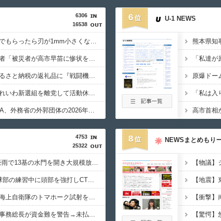
6306
6
U-1 NEWS
16538
【クレーマー】「研いでもらったら刃が1mm小さくなった」 刃物店「刃の欠けを直して研ぎ上げる以上、物理的に鉄が削れてサイズが変わるのは当たり前なんですが…」
【熊本地震】れいわ信者「被災者が高市早苗に惨状を訴えようとしたら男に阻止された！」 ネット「“日蓮大聖人”だの叫んでるカルト信者を近づけないようにしてるだけ」
【犬笛】毎日新聞「ふるさと納税の返礼品に『戦闘機の清掃体験』」→サヨク発狂「徴兵制ガー！」…ネット「どういう論理構造を立てた結果その思考に至ったんだ？」
【政治】大石あきこ、れいわ新選組を離党して活動休止…「スジは通します」とは何だったのか
【税金】性加害のGEZA、外務省の外郭団体の2026年度準公金事業に選ばれていた…ネット「首相を小馬鹿にしながら公金に群がってたの？」「右手で補助金もらいながら左手で反政府」
4753
8
NEWSまとめもり
25322
【PICK】三峡ダム、豪雨で13基の水門を開き大規模放流開始か 下流の工場地帯に洪水流入で崩壊はじまる
【速報】中2男子、野球部の練習中に頭部を強打しCT検査→70代医師「問題ないです」→中学生死亡「他人のCT画像みてました」
【しつけぇｗ】中国、海上自衛隊のトマホーク試射を批判「周辺の安全保障上の脅威を口実に再軍備を加速している」
【国連終了危機】国連事務総長が資金難を警告→未払い額を見た世界3位負担の日本側から厳しい声→では誰が払っていないのか言え