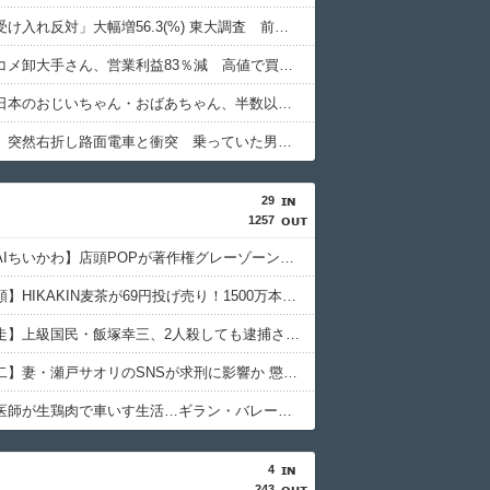
「外国人受け入れ反対」大幅増56.3(%) 東大調査 前回から20ポイント以上の爆増
【悲報】コメ卸大手さん、営業利益83％減 高値で買い込んだ米が売れず「損切り祭り」開幕へ
【朗報】日本のおじいちゃん・おばあちゃん、半数以上がSNSを使いこなしていたｗｗｗｗｗ
【鹿児島】突然右折し路面電車と衝突 乗っていた男女3人は車を放置しダッシュで逃走中
29
1257
【セブンAIちいかわ】店頭POPが著作権グレーゾーンで物議、公式コラボとの違いは？
【鬼茶半額】HIKAKIN麦茶が69円投げ売り！1500万本の嘘と真実
【池袋暴走】上級国民・飯塚幸三、2人殺しても逮捕されなかった理由
【斉藤慎二】妻・瀬戸サオリのSNSが求刑に影響か 懲役7年求刑の裏側
【悲報】医師が生鶏肉で車いす生活…ギラン・バレー症候群の恐怖
4
243