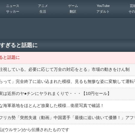
ニュース
アニメ
ゲーム
YouTube
芸
サッカー
生活
翻訳
アダルト
その
すぎると話題に
ると話題に
注視している。必要に応じて万全の対応をとる」市場の動きをけん制
は近所のヤ●︎チンにヤラれまくりで・・・【10円セール】
な海軍基地をほとんど放棄した模様…衛星写真で確認！
山(ウルサン)から伝播されたものです