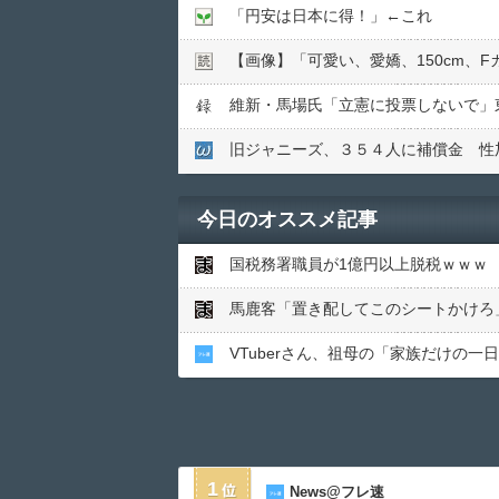
「円安は日本に得！」←これ
【画像】「可愛い、愛嬌、150cm、
維新・馬場氏「立憲に投票しないで」
旧ジャニーズ、３５４人に補償金 性
今日のオススメ記事
国税務署職員が1億円以上脱税ｗｗｗ
馬鹿客「置き配してこのシートかけろ」
VTuberさん、祖母の「家族だけの
1
News@フレ速