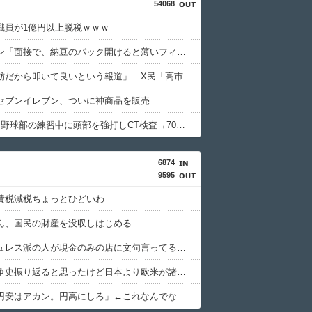
54068
職員が1億円以上脱税ｗｗｗ
ホリエモン「面接で、納豆のパック開けると薄いフィルム入ってるけどあれなんのためか教えてって聞くわけ」
蓮舫「蓮舫だから叩いて良いという報道」 X民「高市だから叩いて良いをやってるのがお前だろ」
セブンイレブン、ついに神商品を販売
中2男子、野球部の練習中に頭部を強打しCT検査→70代医師「問題ないです」→他人のCT画像で中学生死亡
6874
9595
費税減税ちょっとひどいわ
ん、国民の財産を没収しはじめる
キャッシュレス派の人が現金のみの店に文句言ってるのってどう思う？
太平洋戦争史振り返ると思ったけど日本より欧米が諸悪の根源やん
日本人「円安はアカン。円高にしろ」←これなんでなんや