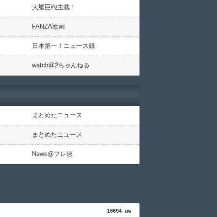
大艦巨砲主義！
FANZA動画
日本第一！ニュース録
watch@2ちゃんねる
まとめたニュース
まとめたニュース
News@フレ速
16694