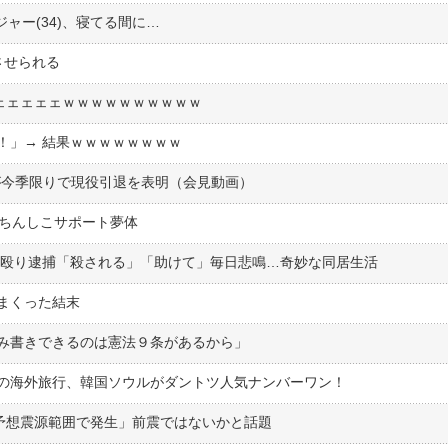
ジャー(34)、寝てる間に…
させられる
ェェェェェェｗｗｗｗｗｗｗｗｗｗ
！」→ 結果ｗｗｗｗｗｗｗｗ
)が今季限りで現役引退を表明（会見動画）
でちんしこサポート夢体
性を殴り逮捕「殺される」「助けて」毎日悲鳴…奇妙な同居生活
まくった結末
み書きできるのは憲法９条があるから」
の海外旅行、韓国ソウルがダントツ人気ナンバーワン！
フ予想震源範囲で発生」前震ではないかと話題