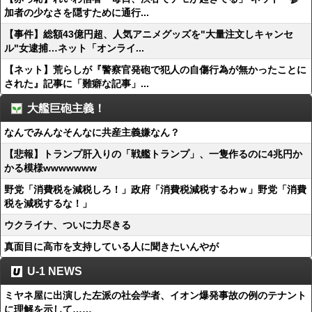
加者の少なさを隠すために通行...
【事件】総額43億円超、人気アニメグッズを"大量注文しキャンセ
ル"女逮捕…ネット「オンライ...
【ネット】荒らしが『警察官発砲で犯人の自傷行為が無かったことに
された』記事に「難癖な記事」...
大艦巨砲主義！
なんでみんなそんなに共産主義嫌なん？
【悲報】トランプ肝入りの「戦艦トランプ」、一隻作るのに4兆円か
かる模様wwwwwww
野党「消費税を減税しろ！」政府「消費税減税するわｗ」野党「消費
税を減税するな！」
ウクライナ、ついに力尽きる
真面目に高市を支持している人に聞きたいんやが
U-1 NEWS
ミヤネ屋に出演した左派の社会学者、イオン爆発事故の例のテナント
に理解を示して……