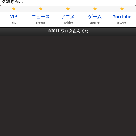
ク過ぎる…
VIP
ニュース
アニメ
ゲーム
YouTube
vip
news
hobby
game
story
©2011
ワロタあんてな