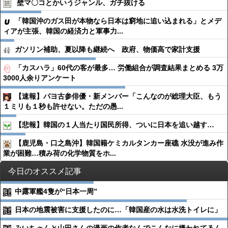
壁マ〇コとかいうジャンル、ガチ抜ける
「韓国沖のガス田が本物なら日本は窮地に追い込まれる」とメデ
ィアが主張、韓国の経済力と軍事力...
ガソリン補助、夏以降も継続へ 政府、物価高で家計支援
「カスハラ」60代の客が最多… 労働組合が調査結果まとめる 3万
3000人余りアンケート
【速報】パヨ古参俳優・新メンバー「こんなのが総理大臣、もう
１ミリも１秒も許せない。ただの愚...
【悲報】韓国の１人当たり国民所得、ついに日本を追い越す…
【鹿児島・口之島沖】韓国籍ケミカルタンカー座礁 水没が進み作
業が困難…積み荷の化学物質をホ...
今日のオススメ記事
中露軍艦4隻が“日本一周”
日本の地震被害に支援したのに…「韓国産の水は水洗トイレに」