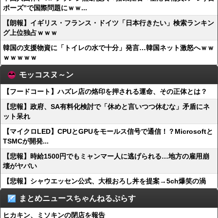
ポーズ”で国際問題にｗｗ...
【朗報】イギリス・フランス・ドイツ「日本行きたい」検索ランキン
グ上位独占ｗｗｗ
韓国の支援物資に「トイレの水で十分」発言…韓国ネット激怒へｗｗ
ｗｗｗｗｗ
モッコスヌ～ン
【フードコート】ハズレ店の烙印を押される運命、その正体とは？
【悲報】政府、SA有料化検討で「休めと言いつつ休むな」矛盾にネ
ット呆れ
【マイクロLED】CPUとGPUをモールス信号で通信！？Microsoftと
TSMCが開発...
【悲報】時給1500円でもミャンマー人に逃げられる…地方の雇用崩
壊がヤバい
【悲報】シャウエッセン公式、大根おろし丼を提案→5ch爆笑の渦
まとめニュースちゃんねるぷらす
ヒカキン、ミソキンの閉店を報告