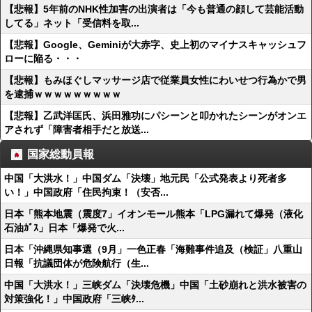
【悲報】5年前のNHK性加害の出演者は「今も普通の顔して芸能活動
してる」ネット「受信料を取...
【悲報】Google、Geminiが大赤字、史上初のマイナスキャッシュフ
ローに陥る・・・
【悲報】もみほぐしマッサージ店で従業員女性にわいせつ行為かで男
を逮捕ｗｗｗｗｗｗｗｗｗ
【悲報】乙武洋匡氏、浜田雅功にパシーンと叩かれたシーンがオンエ
アされず「障害者相手だと放送...
国家総動員報
中国「大洪水！」中国ダム「決壊」地元民「公式発表より死者多
い！」中国政府「住民拘束！（安否...
日本「熊本地震（震度7」イオンモール熊本「LPG漏れて爆発（液化
石油ｶﾞｽ」日本「爆発で火...
日本「沖縄県知事選（9月」一色正春「海難事件追及（検証」八重山
日報「抗議団体が危険航行（生...
中国「大洪水！」三峡ダム「決壊危機」中国「土砂崩れと洪水被害の
対策強化！」中国政府「三峡ﾀ...