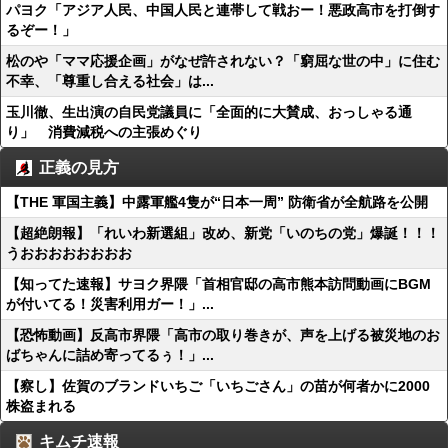
パヨク「アジア人民、中国人民と連帯して戦おー！悪政高市を打倒す
るぞー！」
松のや「ママ応援企画」がなぜ許されない？「窮屈な世の中」に住む
不幸、「尊重し合える社会」は...
玉川徹、生出演の自民党議員に「全面的に大賛成、おっしゃる通
り」 消費減税への主張めぐり
正義の見方
【THE 軍国主義】中露軍艦4隻が“日本一周” 防衛省が全航路を公開
【超絶朗報】「れいわ新選組」改め、新党「いのちの党」爆誕！！！
うおおおおおおおお
【知ってた速報】サヨク界隈「首相官邸の高市熊本訪問動画にBGM
が付いてる！災害利用ガー！」...
【恐怖動画】反高市界隈「高市の取り巻きが、声を上げる被災地のお
ばちゃんに詰め寄ってるぅ！」...
【察し】佐賀のブランドいちご「いちごさん」の苗が何者かに2000
株盗まれる
キムチ速報