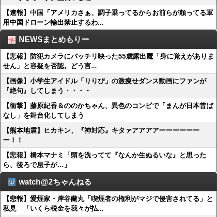
【速報】中国「アメリカさぁ、調子乗ってるからお前らが頼ってる軍
用中国ドローン輸出禁止するわ...
NEWSまとめもりー
【悲報】防犯カメラにバッチリ映った55歳露出魔「身に覚えがありま
せん」と容疑を否認。どう言...
【画像】小学生アイドル「りりぴ」の激痩せダンス動画にファンが
『絶句』してしまう・・・・
【衝撃】藤原紀香＆ののかちゃん、異色のコンビで「まんが日本昔ば
なし」を舞台化してしまう
【熊本地震】ヒカキン、『神対応』キタァアアアアーーーーーー
ー！！
【悲報】橋本マナミ「頭を洗ってて『なんか生ぬるいな』と思った
ら、後ろで息子が…」
watch@2ちゃんねる
【悲報】愛煙家・岸谷蘭丸「喫煙者の権利がマジで侵害されてる」と
私見 「いくら税金を我々が払...