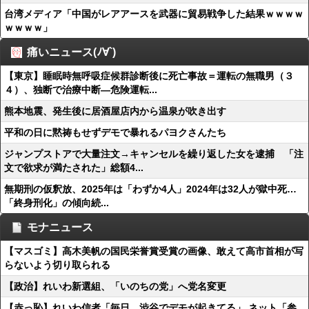
台湾メディア「中国がレアアースを武器に貿易戦争した結果ｗｗｗｗ
ｗｗｗｗ」
痛いニュース(ﾉ∀`)
【東京】睡眠時無呼吸症候群診断後に死亡事故＝運転の無職男（３
４）、独断で治療中断―危険運転...
熊本地震、発生後に居酒屋店内から温泉が吹き出す
平和の日に黙祷もせずデモで暴れるパヨクさんたち
ジャンプストアで大量注文→キャンセルを繰り返した女を逮捕 「注
文で欲求が満たされた」総額4...
無期刑の仮釈放、2025年は「わずか4人」2024年は32人が獄中死…
「終身刑化」の傾向続...
モナニュース
【マスゴミ】高木美帆の国民栄誉賞受賞の画像、敢えて高市首相が写
らないよう切り取られる
【政治】れいわ新選組、「いのちの党」へ党名変更
【赤っ恥】れいわ信者「毎日、渋谷でデモが起きてる」 ネット「参