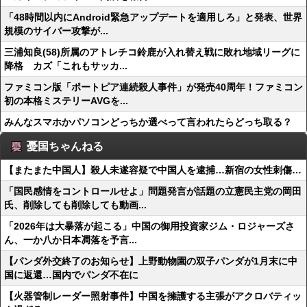
「48時間以内にAndroid緊急アップデートを適用しろ」と発表、世界
規模のサイバー攻撃が...
三浦知良(58)所属のアトレチコ鈴鹿が入れ替え戦に敗れ地域リーグに
降格 カズ「これもサッカ...
ファミコン版「ポートピア連続殺人事件」が発売40周年！ファミコン
初の本格ミステリーAVGを...
みんなスマホかパソコンどっちか選べって言われたらどっち取る？
憂国ちゃんねる
【またまた中国人】殺人未遂容疑で中国人を逮捕…新宿の女性刺傷…
「国民感情をコントロールせよ」問題発言が話題の立憲民主党の岡田
氏、削除しても削除しても動画...
「2026年は大暴落が起こる」中国の御用投資家ジム・ロジャーズさ
ん、一か八か日本凋落を予言...
【パンダ外交終了のお知らせ】上野動物園の双子パンダが1月末に中
国に返還…国内でパンダ不在に
【火器管制レーダー照射事件】中国を擁護する主張がアクロバティッ