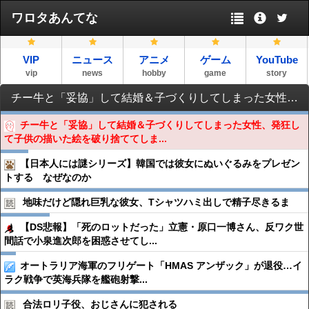
ワロタあんてな
VIP
ニュース
アニメ
ゲーム
YouTube
vip
news
hobby
game
story
チー牛と「妥協」して結婚＆子づくりしてしまった女性、発狂して子供の描いた絵を破り捨ててしまう…
チー牛と「妥協」して結婚＆子づくりしてしまった女性、発狂し
て子供の描いた絵を破り捨ててしま...
【日本人には謎シリーズ】韓国では彼女にぬいぐるみをプレゼン
トする なぜなのか
地味だけど隠れ巨乳な彼女、Tシャツハミ出しで精子尽きるま
【DS悲報】「死のロットだった」立憲・原口一博さん、反ワク世
間話で小泉進次郎を困惑させてし...
オートラリア海軍のフリゲート「HMAS アンザック」が退役…イ
ラク戦争で英海兵隊を艦砲射撃...
合法ロリ子役、おじさんに犯される