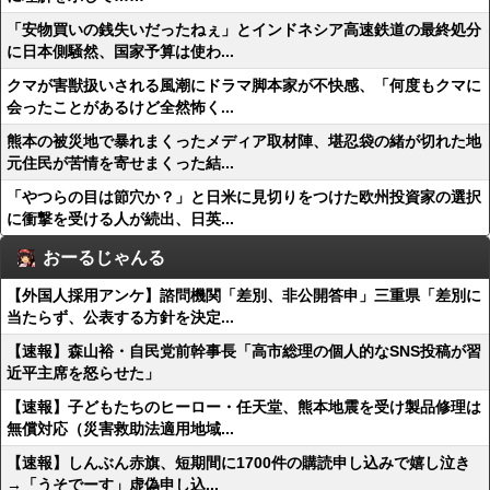
「安物買いの銭失いだったねぇ」とインドネシア高速鉄道の最終処分
に日本側騒然、国家予算は使わ...
クマが害獣扱いされる風潮にドラマ脚本家が不快感、「何度もクマに
会ったことがあるけど全然怖く...
熊本の被災地で暴れまくったメディア取材陣、堪忍袋の緒が切れた地
元住民が苦情を寄せまくった結...
「やつらの目は節穴か？」と日米に見切りをつけた欧州投資家の選択
に衝撃を受ける人が続出、日英...
おーるじゃんる
【外国人採用アンケ】諮問機関「差別、非公開答申」三重県「差別に
当たらず、公表する方針を決定...
【速報】森山裕・自民党前幹事長「高市総理の個人的なSNS投稿が習
近平主席を怒らせた」
【速報】子どもたちのヒーロー・任天堂、熊本地震を受け製品修理は
無償対応（災害救助法適用地域...
【速報】しんぶん赤旗、短期間に1700件の購読申し込みで嬉し泣き
→「うそでーす」虚偽申し込...