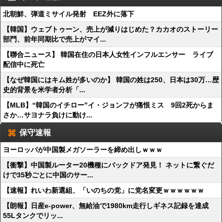
北朝鮮、弾道ミサイル発射 EEZ外に落下
【韓国】ウェブトゥーン、売上が減りはじめた？カカオのストーリー
部門、前年同期比で売上がマイ...
【聯合ニュース】 韓国在住の日本人女性インフルエンサー ライブ
配信中に死亡
【なぜ韓国にはキム姓が多いのか】 韓国の姓は250、日本は30万…歴
史的背景を米学者分析「...
【MLB】“韓国のイチロー”イ・ジョンフが痛恨ミス 9回2死からま
さか…サヨナラ負けに動け...
保守速報
ヨーロッパが中国製メガソーラーを締め出しｗｗｗ
【衝撃】中国製ルーター20機種にバックドア発見！ ネットに繋ぐだ
けで35秒ごとに中国のサー...
【速報】れいわ新選組、「いのちの党」に党名変更ｗｗｗｗｗｗ
【朗報】日産e-power、無給油で1980km走行しギネス記録を達成
55Lタンクでリッ...