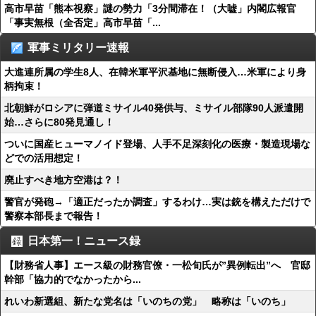
高市早苗「熊本視察」謎の勢力「3分間滞在！（大嘘」内閣広報官
「事実無根（全否定」高市早苗「...
軍事ミリタリー速報
大進連所属の学生8人、在韓米軍平沢基地に無断侵入…米軍により身
柄拘束！
北朝鮮がロシアに弾道ミサイル40発供与、ミサイル部隊90人派遣開
始…さらに80発見通し！
ついに国産ヒューマノイド登場、人手不足深刻化の医療・製造現場な
どでの活用想定！
廃止すべき地方空港は？！
警官が発砲→「適正だったか調査」するわけ…実は銃を構えただけで
警察本部長まで報告！
日本第一！ニュース録
【財務省人事】エース級の財務官僚・一松旬氏が”異例転出”へ 官邸
幹部「協力的でなかったから...
れいわ新選組、新たな党名は「いのちの党」 略称は「いのち」