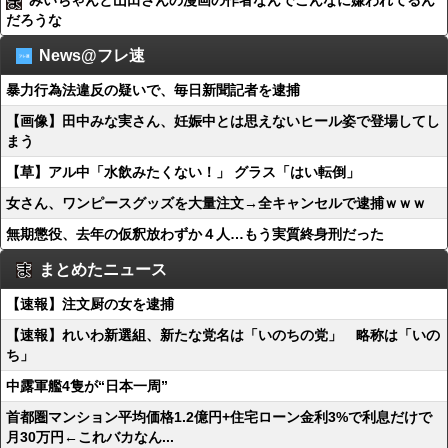
みいちゃんと山田さんの漫画の作者なんでこんなに嫌われてるん
だろうな
News@フレ速
暴力行為法違反の疑いで、毎日新聞記者を逮捕
【画像】田中みな実さん、妊娠中とは思えないヒール姿で登場してし
まう
【草】アル中「水飲みたくない！」 グラス「はい転倒」
女さん、ワンピースグッズを大量注文→全キャンセルで逮捕ｗｗｗ
無期懲役、去年の仮釈放わずか４人…もう実質終身刑だった
まとめたニュース
【速報】注文厨の女を逮捕
【速報】れいわ新選組、新たな党名は「いのちの党」 略称は「いの
ち」
中露軍艦4隻が“日本一周”
首都圏マンション平均価格1.2億円+住宅ローン金利3%で利息だけで
月30万円←これバカなん...