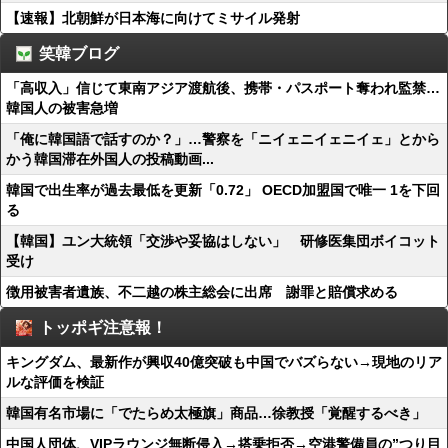
【速報】北朝鮮が日本海に向けてミサイル発射
笑韓ブログ
「高収入」信じて東南アジア渡航後、携帯・パスポート奪われ監禁…
韓国人の被害急増
「俺に韓国語で話すのか？」…警察を「ニイェニイェニイェ」とから
かう韓国滞在外国人の投稿動画...
韓国で出生率が過去最低を更新「0.72」 OECD加盟国で唯一 1を下回
る
【韓国】ユン大統領「交渉や妥協はしない」 研修医集団ボイコット
受け
徴用被害者遺族、不二越の株主総会に出席 謝罪と賠償求める
トッポギ注意報！
キングダム、最新作が興収40億突破も中国でバズらない→現地のリア
ルな評価を検証
韓国有名市場に「でたらめ太極旗」商品…徐教授「覚醒するべき」
中国人団体、VIPラウンジ無断侵入→搭乗拒否→空港警備員の”つり目