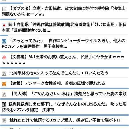
【ダブスタ】立憲・吉田統彦、政党支部に寄付で税控除「法律上
問題ないからセーフｗ」
陸上自衛隊「沖縄作戦は善戦敢闘(北海道防衛ﾄﾞｸﾄﾘﾝに応用」旧日
本軍「反斜面陣地で10倍...
「のっとってみた」 自作コンピューターウイルス送り、他人の
PCカメラを遠隔操作 男子高校生...
【文春砲】M-1王者のお笑い芸人さん、ド派手にヤラかすｗｗｗ
ｗｗｗｗｗｗ
北岡果林のセ●︎クスってなんでこんなにエロいんだろう
【速報】デンマーク女性首相、首都の広場で襲われる
【同人誌】『ごめんなさい…私は』清楚だと思っていた妻の素顔
裁判員裁判に出た部下に「なぜそんなものに出るんだ」 叱った消
防長をパワハラ認定 江津市
触れただけで絶頂するJカップ愛人、揉み狂い不倫で脳がトロ