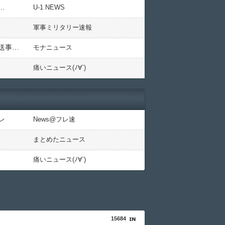
…
U-1 NEWS
軍事ミリタリー速報
【ネット工作】石丸伸二と暇空茜氏の対談、滝沢ガレソが漫画クイズの真意をガン無視して「謎のクイズで放送事故」と世論誘導を図る
モナニュース
痛いニュース(ﾉ∀`)
レ
News@フレ速
まとめたニュース
痛いニュース(ﾉ∀`)
15684