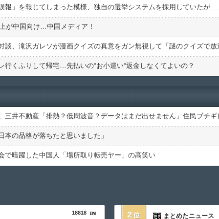
誤報」を報じてしまった模様、独自の選挙システムを採用していたが…
以上が中国向け…中国メディア！
レ行くふりして帰宅…先払いの“お小遣い“返金しなくてよいの？
。三井不動産「排熱？低周波音？データはまだ出せません」住民ブチギ
日本の品格が落ちたと思いました」
会で暗躍した中国人「場所取り転売ヤー」の高笑い
18818
2
まとめたニュース