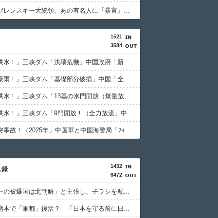
【速報】ゼレンスキー大統領、あの有名人に『暴言』を吐いてしまう！！！！！
1521
3584
中国「大洪水！」三峡ダム「決壊危機」中国政府「新水路建設！（三峡新水路」現場職員「内部情報公開！（失踪」湖南省「三峡放流情報（画像」台風13号「三峡接近」→
中国「大豪雨！」三峡ダム「基礎部分破損」中国「全力放流！」台風13号「中国上陸予測」台風15号「中国接近（画像」中国「台風同時上陸！（穀物生産が壊滅危機」→
中国「大洪水！」三峡ダム「13基の水門開放（爆量放流」中国都市「三峡上流で豪雨！（三峡下流で水害」長江と黄河「同時氾濫危機」台風13号「中国本土上陸（画像」→
中国「大洪水！」三峡ダム「9門開放！（全力放流」中国都市「三峡沿線の道路水没」中国政府「高速道路封鎖！」中国ダム「緊急放流に合わせて開門（土砂崩れ発生」→
中国「衝突事故！（2025年」中国軍と中国海警局「ﾌｨﾘﾋﾟﾝ船の追跡中に衝突！（8/11」中国「2人死亡」中国政府「1年間隠蔽」日本「隠蔽された事実報道！（2026年」→
1432
ス録
6472
「世界唯一の被爆国は北朝鮮」と主張し、チラシを配布する輩が発生
なぜ今、熊本で「軍都」復活？ 「日本を守る前に日常生活を守って」(東京新聞)