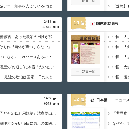
【速報】沖縄県議「玉城デニー知事を支えているのは極左暴力集団など」 玉城デニー知事の選挙母体、県議選挙母体の事務所に訪れ「撤回求め抗議」
2488
10
国家総動員報
17541
【感動】梨5000個の盗難被害にあった農家の男性が熊本で炊き出しや支援物資、現地で目にした“助け合いの輪”
【謎】みい山、『そもそも作品自体が糞つまらない』と叩かれだす
メになる←これソースあるの？
【悲報】有吉弘行、居酒屋の“お通し”に本音「だいたい嫌いなものが出てくる」「お通しカットしてもらえますかって言ったことある」
【悲報】山田洋次監督 「最近の政治は国家、日の丸という言葉を、間違った方向に使っている」
1455
12
日本第一！ニュー
6343
【お？】高市総理、『子どもSNS利用規制』法案提出に向け、年末を目処に方針をまとめるよう指示 欧米を見習え????
【悲報】弁護士さん「総理大臣が8月6日に東京の歯医者に予約を入れるという非常識さ。人間性が分かります」