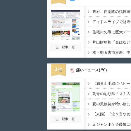
3
痛いニュース(ﾉ∀`)