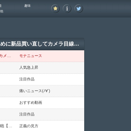
能
趣味
他
【漫画賢者】石丸伸二「蒼天航路は文庫本で買い直したから単行本は捨てた」→撮影のために新品買い直してカメラ目線でパシャッｗｗｗｗｗ
【漫画賢者】石丸伸二「蒼天航路は文庫本で買い直したから単行本は捨てた」→撮影のために新品買い直してカメラ目線でパシャッｗｗｗｗｗ
モナニュース
人気急上昇
注目作品
痛いニュース(ﾉ∀`)
おすすめ動画
注目作品
【日本の恥と】フジと日テレさん、無事ドジャースから「報道しない自由」のお墨付きを頂く 大谷も２発で祝砲【日本の誇り】
正義の見方