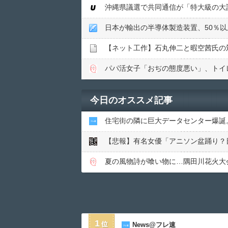
沖縄県議選で共同通信が「特大級の大
日本が輸出の半導体製造装置、50％
パパ活女子「おぢの態度悪い」、トイ
今日のオススメ記事
住宅街の隣に巨大データセンター爆誕
【悲報】有名女優「アニソン盆踊り？
夏の風物詩が喰い物に…隅田川花火大
1
News@フレ速