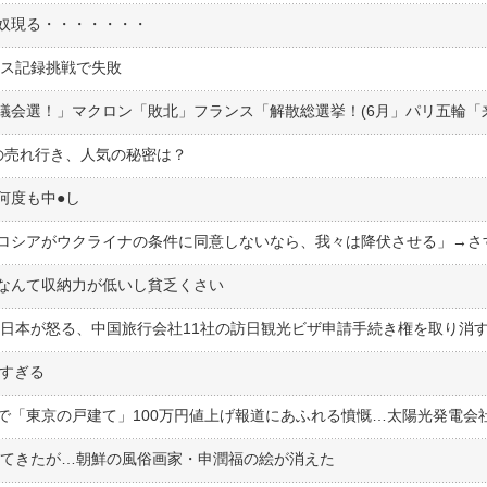
い奴現る・・・・・・・
ネス記録挑戦で失敗
の売れ行き、人気の秘密は？
度も中●︎し
なんて収納力が低いし貧乏くさい
高すぎる
ってきたが…朝鮮の風俗画家・申潤福の絵が消えた