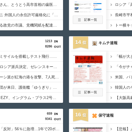
【限界突破】立憲蓮舫さん、とうとう高市首相の歯医者通いにカミツキ「定期検査と治療は大事。ただ、なぜこの日（8/6）に？」
【案の定】TBSサンモニ 外国人の永住許可厳格化に「法的な排除を強めることが市井のヘイトを煽ってしまう」とコメンテーター
【どこでしょう】とある政党の市議、党機関紙を配達中に当て逃げ 乗用車で民家のフェンスに接触するも、手で押し戻し通報せず次の配達先へ その後議会出席
1213
14
キムチ速報
8286
空自、謎の未確認大型ミサイルを搭載しテスト飛行…「25式地対艦誘導弾」空中発射型が初めて姿を見せた！
北朝鮮が3万～5万人のロシア派兵決定、ゼレンスキー大統領「韓国が我々に協力すべき」！
イエメンの武装組織フーシ派が紅海の港を攻撃、7人死亡…サウジの石油施設にも攻撃！
インドネシア海軍代表団が来日、護衛艦「ゆうぎり」を含む横須賀研修及び幕僚協議を実施！
機動警察パトレイバー EZY、イングラム・プラス2号機がROBOT魂で発売へ…17式特型指揮車付属！
659
16
保守速報
9341
外国人定住の受け入れ「反対」56％に急増…1年で20ポイント超上昇