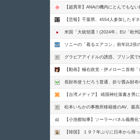
【超異常】ANAの機内にとんでもな
【悲報】千葉県、4554人参加したギ
ソニーの「着るエアコン」前年比2倍
グラビアアイドルの誘惑、プリン尻で何
長財布使うだろう普通、折り畳み財布
松本いちかの事務所移籍後のAV、最
【韓国】 １９７年ぶりに日本から帰