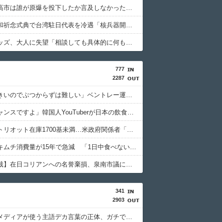
ロシア「高市は誰が原爆を投下したか言及しなかった。広島と長崎に落ちたのはUFOだと思っているのか?」
長崎市平和祈念式典で台湾駐日代表を冷遇「核兵器開発計画を拡張している中国の意向だ！」
トー横キッズ、大人に失望「相談しても具体的に何もしてくれなくて傷つく。福祉は自由が奪われる」
777
2287
「幅が大きいのでぶつからずは難しい」ベントレー運転の韓国籍男 衝動買いは“見積もり”だけ フォロワー50万人 偽りの豪華生活
「今がチャンスですよ」韓国人YouTuberが日本の飲食チェーンが韓国で大ウケする理由を熱弁！
米国、パトリオット在庫1700基未満…米政府関係者「北朝鮮との戦争時に在韓米軍は脆弱」
韓国人のキムチ消費量が15年で急減 「1日中食べない」人も増加
【大阪高裁】在日コリアンへの名誉棄損、泉南市議に再び賠償命令 SNS投稿、攻撃誘発の危険指摘 民族差別は認められず
341
2903
【悲報】メディアが使う主語デカ言葉の正体、ガチでこれだったｗｗｗｗ