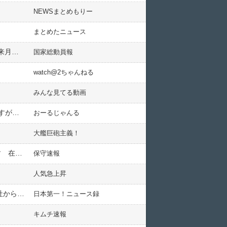
NEWSまとめもりー
まとめたニュース
米国「大統領選！(2024年」EU「欧州議会選！」マクロン「敗北」フランス「解散総選挙！(6月」パリ五輪「来月開催予定(7月」謎の勢力「ﾌﾗﾝｽ危機で日経暴落！(謎」→
国家総動員報
watch@2ちゃんねる
みんな見てる動画
【動画】極右政党・伊メローニ首相「ロシアがウクライナの条件に同意しないなら、我々は降伏させる」→さすがに誤訳だったか
おーるじゃんる
大艦巨砲主義！
【台湾メディア】 靖国神社落書き男に日本が怒る、中国旅行会社11社の訪日観光ビザ申請手続き権を取り消す 在広州日本国総領事館
保守速報
人気急上昇
【小池都知事】ソーラーパネル義務化で「東京の戸建て」100万円値上げ報道にあふれる憤慨…太陽光発電会社から200万円献金の過去も
日本第一！ニュース録
キムチ速報