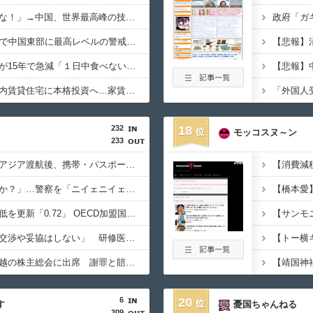
トランプ「中国に売るな！」→中国、世界最高峰の技術を自力開発へ
【中国】台風13号接近で中国東部に最高レベルの警戒警報、1500便以上が欠航
韓国人のキムチ消費量が15年で急減「１日中食べない」人も増加
【韓国】国民年金、国内賃貸住宅に本格投資へ…家賃上昇を見込む
232
18
モッコスヌ～ン
233
「高収入」信じて東南アジア渡航後、携帯・パスポート奪われ監禁…韓国人の被害急増
「俺に韓国語で話すのか？」…警察を「ニイェニイェニイェ」とからかう韓国滞在外国人の投稿動画が物議
韓国で出生率が過去最低を更新「0.72」 OECD加盟国で唯一 1を下回る
【韓国】ユン大統領「交渉や妥協はしない」 研修医集団ボイコット受け
徴用被害者遺族、不二越の株主総会に出席 謝罪と賠償求める
6
20
す
憂国ちゃんねる
309