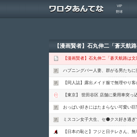
VIP
野球
ハプニングバー人妻、群がる男たちに
【同人誌】露出メイド服で無理やり客の
【東京】 世田谷区 店舗に乗用車突っ
おっぱい好きにはたまらない可愛い巨
ミスコン女子大生、セ⚫️クス好き過