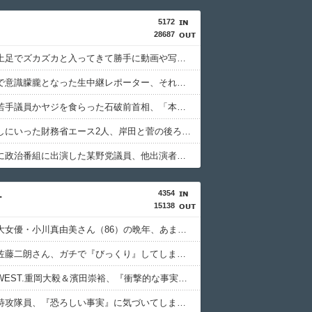
5172
28687
避難所に土足でズカズカと入ってきて勝手に動画や写真を撮影したメディア取材陣、挙句の果てに要求してきたのは……
猛暑の中で意識朦朧となった生中継レポーター、それを某出演者が爆笑しながら現場レポート続行を強制する動画が再注目されて……
自民党の若手議員かヤジを食らった石破前首相、「本当に見識のある人に当選期数の若い人がやじるなんて」と不満たらたらな様子を見せて……
減税を潰しにいった財務省エース2人、岸田と菅の後ろ盾があるから地位は安泰だと信じていたら……
自信満々に政治番組に出演した某野党議員、他出演者からガバっぷりを指摘されて袋叩きにされるも……
4354
ー
15138
【悲報】大女優・小川真由美さん（86）の晩年、あまりにも闇が深すぎる・・・・
【衝撃】佐藤二朗さん、ガチで『びっくり』してしまう！！！！！！
【速報】WEST.重岡大毅＆濱田崇裕、『衝撃的な事実』が判明する！！！！！！
【悲報】特攻隊員、『恐ろしい事実』に気づいてしまった結果・・・・