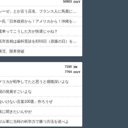
50803
「シャトレーゼ」とか言う店名、フランス人に馬鹿にされまくる
玉城デニー氏「日本政府から！アメリカから！沖縄を取り戻す！」（動画あり）
電車ってこうした方が快適じゃね？
蓮舫氏「高市首相は歯科受診を8月6日（原爆の日）を避けて行くべきお立場ではないでしょうか」
球児、限界突破
7160
7764
メリカが戦争してたと思うと感慨深いよな
国の発展すごいよな
はいけない言葉100選」作ろうぜ
派に聞きたいんやが
ゴル軍に当時の科学力で勝つ方法を述べよ