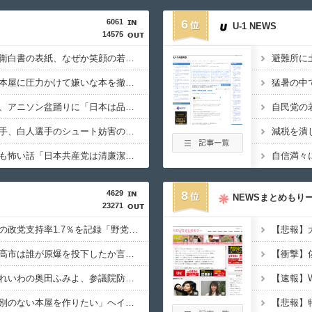
6061
6
U-1 NEWS
14575
【偏向】東京新聞「防衛白書の表紙、なぜか笑顔の若者がアニメ風に描かれている！」 ネット「血生臭い表紙の方が良かったとでも言うのか？」
【焚書】朝日新聞、『本屋に圧力かけて嫌いな本を撤去させる運動』を称賛…ネット「これを肯定的に書くとか頭おかしいのか」
【おまいう】高樹沙耶、アニソン盆踊りに「日本は品格が落ちた」とイチャモン→大麻逮捕の件をリプされ「報道のプロパガンダ」「妄想」と被害者面
【動画】黒人WNBA選手、白人選手のシュート妨害のためジャンピング・ネックブリーカー・ドロップして退場処分→ロッカールームから「白人特権」と投稿して人種差別問題にすり替える
【恐怖】稲川淳二の最も怖い話「日本共産党は清廉潔白」「ちゃんと自力で資金を集めて活動してる」
4629
8
NEWSまとめもり
23271
【緊急】中道改革連合の政党支持率1.7％を記録「野党の6番手に沈む」
【共同通信】ロシア「高市は誰が原爆を投下したか言及しなかった。広島と長崎に落ちたのはUFOだと思っているのか？」
【熊本被災地入り】元れいわの奥田ふみよ、参議院防災服でお食事楽しむ写真投稿「同席者は笑顔にサムズアップ」
【速報】小学教師「差別のない本屋を作りたい」ヘイト本と認定して排除する差別はきれいな差別ｗｗｗ