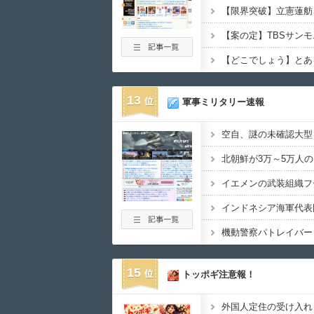
13
軍事ミリタリー速報
15
トッポギ注意報！