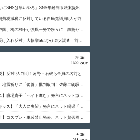
政府「ガキにSNSは早いやろ」SNS年齢制限法案提出検討
【悲報】消費税減税に反対している自民党議員9人が判明ｗｗｗｗｗｗ
【悲報】中国、橋の欄干が強風一発で粉々に 鉄筋ゼロ 当局「接着剤でくっつけただけ」「正常で、品質問題はない」
「外国人受け入れ反対」大幅増56.3(%) 東大調査 前回から20ポイント以上の爆増
39
1300
【消費減税】反対9人判明！河野・石破ら全員の名前とネットの怒り
【橋本愛】地震祈りに「偽善」批判殺到！佐藤二朗騒動後初SNSの逆説
【サンモニ】膳場貴子「ヘイト進む」発言にネット激怒！永住許可厳格化で大荒れ
【トー横キッズ】「大人に失望」発言にネット喝采「甘え」「働け」の本質
【靖国神社】コスプレ・軍装禁止発表、ネット賛否両論の深層
4
268