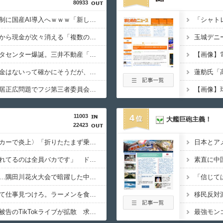
80933
政府、自衛隊の指揮統制に国産AI導入へｗｗｗ「新しい戦い方」への対応を急ぐ
アイドルライブで財布から現金が次々消える「複数のお客様より被害報告」警察に相談へ
住宅街の隣に巨大データセンター爆誕。三井不動産「排熱？低周波音？データはまだ出せません」住民ブチギレ
【画像】
片山財務相「金はない金はないって確かにそうだが、やりよう」→日本経済、気合いで何とかする模様
橋下徹＆古市憲寿、中居正広問題でフジ第三者委員会を批判
【画像】
11003
4
大艦巨砲主義！
22423
〈満員山手線にベビーカーで炎上〉「折りたたまず乗車できる」はずなのに…JR東日本が示した見解
日本とア
刺青の彫り師「スミ入れてるのは全員バカです」 ドタキャン当たり前、カネはない、挨拶もできない
素直に中
夏の風物詩が喰い物に…隅田川花火大会で暗躍した中国人「場所取り転売ヤー」の高笑い
「信じて
【米国】「泣き言やめて仕事見つけろ。ラーメンを食え」議員らの投稿にバンス氏が猛反発…ブリトーの価格めぐる議論、共和党の内戦に発展
移民反対
元ジャンポケ斉藤慎二被告のTikTokライブが拡散 求刑7年直後にうつろな目で高額ギフトねだり続け「精神的に限界」「末期状態」と話題
最強モン