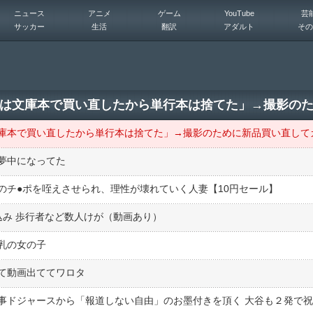
ニュース
アニメ
ゲーム
YouTube
芸
サッカー
生活
翻訳
アダルト
その
夢中になってた
チ●︎ポを咥えさせられ、理性が壊れていく人妻【10円セール】
込み 歩行者など数人けが（動画あり）
乳の女の子
ぎて動画出ててワロタ