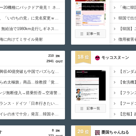
【衝撃】中国製ルーター20機種にバックドア発見！ ネットに繋ぐだけで35秒ごとに中国のサーバーと通信
【速報】れいわ新選組、「いのちの党」に党名変更ｗｗｗｗｗｗ
【朗報】日産e-power、無給油で1980km走行しギネス記録を達成 55Lタンクでリッター36km（SUV）
海に向けてミサイル発射
210
18
モッコスヌ～ン
2941
キングダム、最新作が興収40億突破も中国でバズらない→現地のリアルな評価を検証
韓国有名市場に「でたらめ太極旗」商品…徐教授「覚醒するべき」
中国人団体、VIPラウンジ無断侵入→搭乗拒否→空港警備員の”つり目ポーズ”で国際問題にｗｗｗ
【朗報】イギリス・フランス・ドイツ「日本行きたい」検索ランキング上位独占ｗｗｗ
韓国の支援物資に「トイレの水で十分」発言…韓国ネット激怒へｗｗｗｗｗｗｗ
8
20
す
憂国ちゃんねる
272