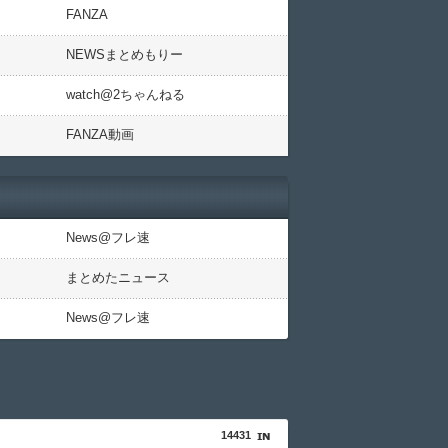
FANZA
NEWSまとめもりー
watch@2ちゃんねる
FANZA動画
News@フレ速
まとめたニュース
News@フレ速
14431