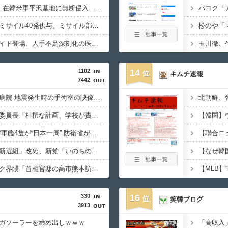
大進連所属の学生8人、在韓米軍平沢基地に無断侵入…米軍により身柄拘束！
北朝鮮がロシアに弾道ミサイル40発供与、ミサイル部隊90人派遣開始…さらに80発見通し！
ついに国産ヒューマノイド登場、人手不足深刻化の医療・製造現場などでの活用想定！
1102
14
キムチ速報
7442
【必見動画】熊本総合病院 地震発生時の手術室の映像が色んな意味で衝撃的だと話題に
北朝鮮、
【辺野古事故】日教組委員長「杜撰な計画、学校が責めを負うのは当然」としつつも、平和教育の意義強調「うちの運動方針は極めてバランス良い」
【THE 軍国主義】中露軍艦4隻が“日本一周” 防衛省が全航路を公開
【超絶朗報】「れいわ新選組」改め、新党「いのちの党」爆誕！！！うおおおおおおおお
【知ってた速報】サヨク界隈「首相官邸の高市熊本訪問動画にBGMが付いてる！災害利用ガー！」→産経「安倍岸田石破時代も同様。当時は批判なかった」（動画）
330
16
笑韓ブログ
3913
ガソーラーを締め出しｗｗｗ