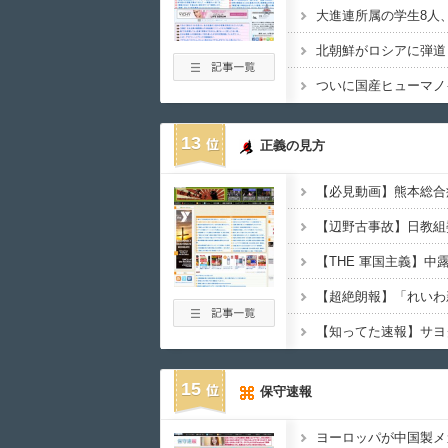
13
正義の見方
15
保守速報
ヨーロッパが中国製メ