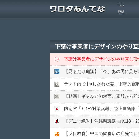
VIP
野球
下請け事業者にデザインのやり直し
下請け事業者にデザインのやり直し“計
【見るだけ痴漢】「今、あの男に見ら
テント内で中●︎しされた妻、衝撃的寝
【動画】ギャルと初対面、素股から即ズ