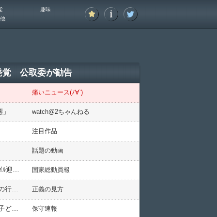
能
趣味
他
発覚 公取委が勧告
痛いニュース(ﾉ∀`)
態」
watch@2ちゃんねる
注目作品
話題の動画
防衛省「ﾄﾞﾛｰﾝ対策兵器」陸上自衛隊「高機動車ﾚｰｻﾞｰ搭載型」5ch民「ｿｰﾗﾚｲか」国産レールガン「極超音速ﾐｻｲﾙ迎撃(高速兵器対象」国産レーザー「低速兵器対象」→
国家総動員報
【デニー絶叫】沖縄県議選 自民18→20(※全員当選)、立憲4→2、共産7→4 オール沖縄()終焉でオール東京()の行方は如何に
正義の見方
【反日教育】中国の飲食店の店先で日本国旗を踏みつける子供の映像が中国で拡散 動画には「パレスチナの子ども」「日本核廃水」のハッシュタグ ネットユーザー「問題の店は安徽省宿州市にある」
保守速報