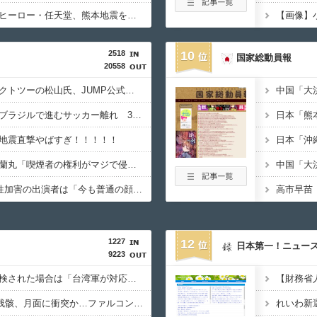
【速報】子どもたちのヒーロー・任天堂、熊本地震を受け製品修理は無償対応（災害救助法適用地域） 義援金5000万円寄付
2518
10
国家総動員報
20558
【悲報】サイバーコネクトツーの松山氏、JUMP公式にブロックされるｗｗｗｗｗｗｗｗｗｗｗ
【驚愕】サッカー王国ブラジルで進むサッカー離れ 36％が「関心なし」
地震直撃やばすぎ！！！！！
【悲報】愛煙家・岸谷蘭丸「喫煙者の権利がマジで侵害されてる」と私見 「いくら税金を我々が払ってるんだと」
【悲報】5年前のNHK性加害の出演者は「今も普通の顔して芸能活動してる」ネット「受信料を取るくらいなら詳細を伝えよ」
1227
12
日本第一！ニュー
9223
日本の商船が中国に臨検された場合は「台湾軍が対応」と台湾軍トップ！
スペースXのロケット残骸、月面に衝突か…ファルコン9の上段！