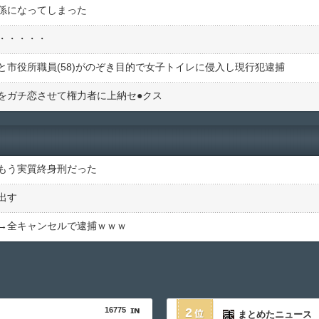
係になってしまった
・・・・・
市役所職員(58)がのぞき目的で女子トイレに侵入し現行犯逮捕
ガチ恋させて権力者に上納セ●︎クス
もう実質終身刑だった
出す
→全キャンセルで逮捕ｗｗｗ
16775
2
まとめたニュース