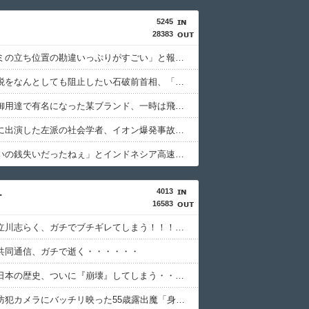
5245
28383
「マスコミの立ち位置の勘違いっぷりがすごい」と報ステ大越キャスターの台詞に視聴者絶句、高市とトランプを同列視させようという思惑がひしひしと
消費税減税をなんとしても阻止したい石破前首相、「何いってんのこいつ」と有権者をドン引きさせるよな屁理屈を……
あっち系御用達で有名になった某ブランド、一時は飛ぶ鳥を落とす勢いだったが今期の業績は……
ミヤネ屋に出演した左派の社会学者、イオン爆発事故の例のテナントに理解を示して……
「安物買いの銭失いだったねぇ」とインドネシア高速鉄道の最終処分に日本側騒然、国家予算は使わないというと何が財源なんだ？
4013
ー
16583
【悲報】立川志らく、ガチでブチギレてしまう！！！！！！
共同通信、ガチで逝く・・・・・・
【悲報】日本の歴史、ついに『崩壊』してしまう・・・・・
【悲報】防犯カメラにバッチリ映った55歳露出魔「身に覚えがありません」と容疑を否認。どう言い訳する気だこれ