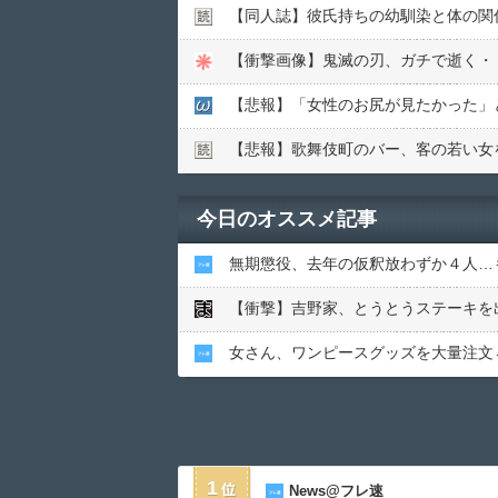
【同人誌】彼氏持ちの幼馴染と体の関
【衝撃画像】鬼滅の刃、ガチで逝く・
【悲報】「女性のお尻が見たかった」と
【悲報】歌舞伎町のバー、客の若い女を
今日のオススメ記事
無期懲役、去年の仮釈放わずか４人…
【衝撃】吉野家、とうとうステーキを
女さん、ワンピースグッズを大量注文
1
News@フレ速