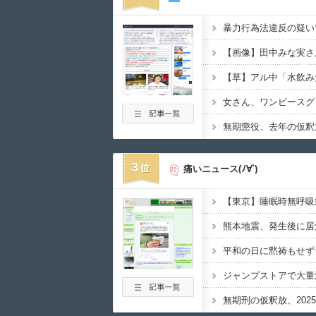
暴力行為法違反の疑い
【草】アル中「水飲み
3
痛いニュース(ﾉ∀`)
熊本地震、発生後に居
平和の日に黙祷もせず