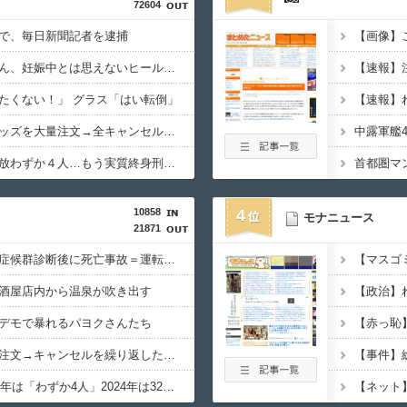
72604
で、毎日新聞記者を逮捕
【画像】
【画像】田中みな実さん、妊娠中とは思えないヒール姿で登場してしまう
【速報】
たくない！」 グラス「はい転倒」
女さん、ワンピースグッズを大量注文→全キャンセルで逮捕ｗｗｗ
中露軍艦4
無期懲役、去年の仮釈放わずか４人…もう実質終身刑だった
10858
4
モナニュース
21871
【東京】睡眠時無呼吸症候群診断後に死亡事故＝運転の無職男（３４）、独断で治療中断―危険運転致死罪適用も
酒屋店内から温泉が吹き出す
【政治】
デモで暴れるパヨクさんたち
ジャンプストアで大量注文→キャンセルを繰り返した女を逮捕 「注文で欲求が満たされた」総額43億円
無期刑の仮釈放、2025年は「わずか4人」2024年は32人が獄中死…「終身刑化」の傾向続く