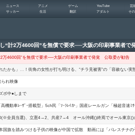
ニュース
アニメ
ゲーム
YouTube
芸
サッカー
生活
翻訳
アダルト
その
“計2万4600回”を無償で要求──大阪の印刷事業者で
2万4600回”を無償で要求──大阪の印刷事業者で発覚 公取委が勧告
れたかも」…！街角の女性が打ち明ける、“チラ見被害”の「容赦ない実
取られ映像
ボ中●︎しまで