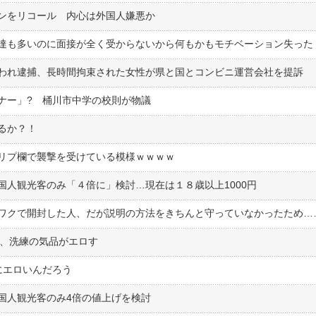
ンをリコール 内心は外国人嫌悪か
達も多いのに面接が全く受からないから何もかもモチベーション失った
われ逮捕、長時間拘束された女性が県と国とコンビニ運営会社を提訴
ナー」? 桶川市中学の校則が物議
るか？！
リプ欄で襲撃を受けている模様ｗｗｗｗ
国人観光客のみ「４倍に」検討…現在は１８歳以上1000円
ワクで開封した人、だが説明の方法をきちんと守っていなかったため…
ー、洗練の気品がエロす
にエロいんだろう
国人観光客のみ4倍の値上げを検討