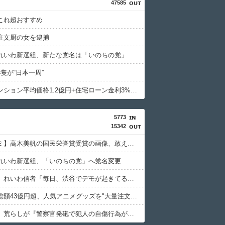
47585
これ超おすすめ
注文厨の女を逮捕
【速報】れいわ新選組、新たな党名は「いのちの党」 略称は「いのち」
隻が“日本一周”
首都圏マンション平均価格1.2億円+住宅ローン金利3%で利息だけで月30万円←これバカなん？
5773
15342
【マスゴミ】高木美帆の国民栄誉賞受賞の画像、敢えて高市首相が写らないよう切り取られる
れいわ新選組、「いのちの党」へ党名変更
【赤っ恥】れいわ信者「毎日、渋谷でデモが起きてる」 ネット「参加者の少なさを隠すために通行人に混じってるのリプ欄でバラされてて草」
【事件】総額43億円超、人気アニメグッズを"大量注文しキャンセル"女逮捕…ネット「オンラインショップを売り切れ状態にして商品相場を操作してたのでは」
【ネット】荒らしが『警察官発砲で犯人の自傷行為が無かったことにされた』記事に「難癖な記事」とイチャモン→自傷行為の動画が拡散してマスゴミの偏向報道確定