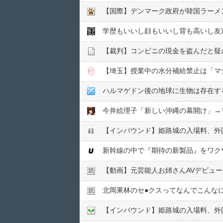
【国際】デンマーク政府が韓国ラーメ
学歴もいいし顔もいいし背も高いし友
【裁判】コンビニの現金を盗んだと疑
【埼玉】授業中の水分補給禁止は「マ
ハルマゲドン後の地球に生物は存在す
今井絵理子「新しい沖縄の幕開け」→
【インバウンド】姫路城の入場料、外
新幹線の中で『期待の新製品』をワク
【動画】元芸能人お姉さんAVデビュ
北岡果林のセ●︎クスってなんでこんな
【インバウンド】姫路城の入場料、外