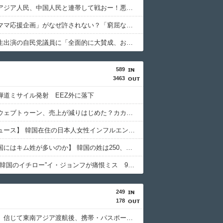
パヨク「アジア人民、中国人民と連帯して戦おー！悪政高市を打倒するぞー！」
松のや「ママ応援企画」がなぜ許されない？「窮屈な世の中」に住む不幸、「尊重し合える社会」は遠ざかる一方 石原壮一郎氏
玉川徹、生出演の自民党議員に「全面的に大賛成、おっしゃる通り」 消費減税への主張めぐり
589
3463
弾道ミサイル発射 EEZ外に落下
【韓国】ウェブトゥーン、売上が減りはじめた？カカオのストーリー部門、前年同期比で売上がマイナス16％
【聯合ニュース】 韓国在住の日本人女性インフルエンサー ライブ配信中に死亡
【なぜ韓国にはキム姓が多いのか】 韓国の姓は250、日本は30万…歴史的背景を米学者分析「学問尊重と平和な歴史が原動力」
【MLB】“韓国のイチロー”イ・ジョンフが痛恨ミス 9回2死からまさか…サヨナラ負けに動けず、地元放送は同情「不運でした」
249
178
「高収入」信じて東南アジア渡航後、携帯・パスポート奪われ監禁…韓国人の被害急増