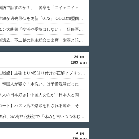
「俺に韓国語で話すのか？」…警察を「ニイェニイェニイェ」とからかう韓国滞在外国人の投稿動画が物議
韓国で出生率が過去最低を更新「0.72」 OECD加盟国で唯一 1を下回る
【韓国】ユン大統領「交渉や妥協はしない」 研修医集団ボイコット受け
徴用被害者遺族、不二越の株主総会に出席 謝罪と賠償求める
24
1183
【ガンダム戦艦】主砲よりMS貼り付けが正解？ブリッジ剥き出しの謎を考察
【食洗機】韓国人が騒ぐ「水洗い」は予備洗浄だった！日本の飲食店の衛生習慣を解説
【フランス人の日本好き】中国人女性が「日本人と間違われた」衝撃エピソードが示す国際評価の逆説
【フードコート】ハズレ店の烙印を押される運命、その正体とは？
【悲報】政府、SA有料化検討で「休めと言いつつ休むな」矛盾にネット呆れ
4
220