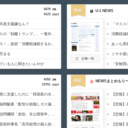
5678
6
U-1 NEWS
9123
共産主義嫌なん？
【悲報】トランプ肝入りの「戦艦トランプ」、一隻作るのに4兆円かかる模様wwwwwww
野党「消費税を減税しろ！」政府「消費税減税するわｗ」野党「消費税を減税するな！」
尽きる
ている人に聞きたいんやが
4252
8
NEWSまとめもり
23751
【速報】日本の地震被害に支援したのに「韓国産の水は水洗トイレに」
【イオンモール熊本】福岡酸素「配管が損傷しガス漏れ、着火した可能性」高圧ガス保安法などに基づき、経産省に報告
【悲報】
【外国人採用アンケ】諮問機関「差別、非公開答申」三重県「差別に当たらず、公表する方針を決定した」
【速報】森山裕・自民党前幹事長「高市総理の個人的なSNS投稿が習近平主席を怒らせた」