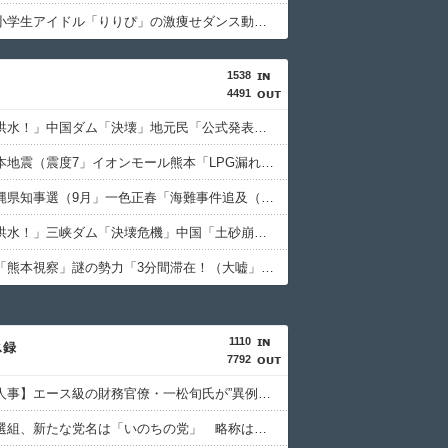
【画像】小学生アイドル「りりぴ」の激痩せダンス動画にファンが『絶句』してしまう・・・・
1538
4491
中国「大洪水！」中国ダム「決壊」地元民「公式発表より死者多い！」中国政府「住民拘束！（安否不明」中国当局「救助隊動画も削除」台風13号「三峡ﾀﾞﾑ接近中」→
日本「熊本地震（震度7」イオンモール熊本「LPG漏れて爆発（液化石油ｶﾞｽ」日本「爆発で火災が吹き飛ぶ（爆轟発生説」ハビタ「遺族説明の虚偽を認める（営業部長発言」→
日本「沖縄県知事選（9月」一色正春「海難事件追及（検証」八重山日報「抗議団体が危険航行（生徒乗せ制限区域侵入」第三者委員会「抗議団体の構成組織は日本共産党」→
中国「大洪水！」三峡ダム「決壊危機」中国「土砂崩れと洪水被害の対策強化！」中国政府「三峡ﾀﾞﾑ周辺を重点強化」中国ダム「決壊」中国「現場封鎖！（空撮削除」→
高市早苗「熊本視察」謎の勢力「3分間滞在！（大嘘」内閣広報官「事実無根（全否定」高市早苗「51分間視察（首相動静」マスコミ「被災者証言で10秒！（印象操作」→
1110
ス録
7792
【財務省人事】エース級の財務官僚・一松旬氏が”異例転出”へ 官邸幹部「協力的でなかったから」
れいわ新選組、新たな党名は「いのちの党」 略称は「いのち」