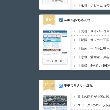
9
watch@2ちゃんねる
【動画】手術中に熊本
11
軍事ミリタリー速報