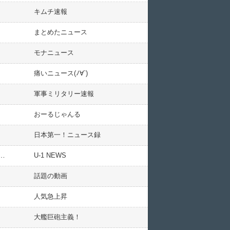
キムチ速報
まとめたニュース
モナニュース
痛いニュース(ﾉ∀`)
軍事ミリタリー速報
おーるじゃんる
日本第一！ニュース録
…
U-1 NEWS
話題の動画
人気急上昇
大艦巨砲主義！