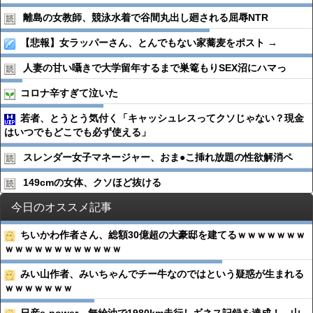
離島の女教師、競泳水着で谷間丸出し廻される屈辱NTR
【悲報】女ラッパーさん、とんでもない家蕎麦をポスト →
人妻の甘い囁きで大学留年するまで巣篭もりSEX沼にハマっ
コロナ辛すぎて泣いた
若者、とうとう気付く「キャッシュレスってクソじゃない？現金
はいつでもどこでも必ず使える」
スレンダー女子マネージャー、おま●︎こ挿れ放題の性欲解消ペ
149cmの女体、クソほど抜ける
今日のオススメ記事
ちいかわ作者さん、総額30億超の大豪邸を建てるｗｗｗｗｗｗｗ
ｗｗｗｗｗｗｗｗｗｗｗｗ
みい山作者、みいちゃんでチー牛なのではという疑惑が生まれる
ｗｗｗｗｗｗｗ