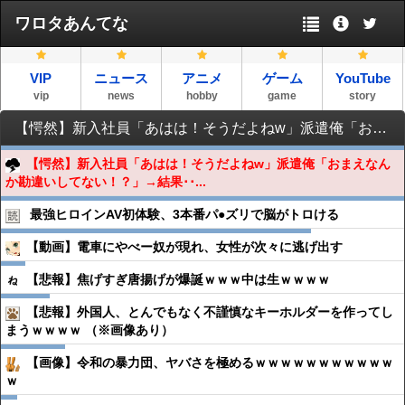
ワロタあんてな
VIP
ニュース
アニメ
ゲーム
YouTube
vip
news
hobby
game
story
【愕然】新入社員「あはは！そうだよねw」派遣俺「おまえなんか勘違いしてない！？」→結果･････
【愕然】新入社員「あはは！そうだよねw」派遣俺「おまえなん
か勘違いしてない！？」→結果･･...
最強ヒロインAV初体験、3本番パ●︎ズリで脳がトロける
【動画】電車にやべー奴が現れ、女性が次々に逃げ出す
【悲報】焦げすぎ唐揚げが爆誕ｗｗｗ中は生ｗｗｗｗ
【悲報】外国人、とんでもなく不謹慎なキーホルダーを作ってし
まうｗｗｗｗ （※画像あり）
【画像】令和の暴力団、ヤバさを極めるｗｗｗｗｗｗｗｗｗｗｗ
ｗ