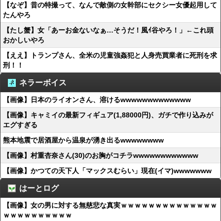
【なぞ】昔の特撮って、なんで敵側の女幹部にセクシー女優起用して
たんやろ
【たし蟹】女「あーお金ないなぁ…そうだ！風ｲ谷やろ！」←これ頭
おかしいやろ
【ええ】トランプさん、全米の児童強姦犯と人身売買業者に死刑を求
刑！！
ネラーボイス
【画像】日本のライオンさん、溶けるwwwwwwwwwwwww
【画像】キャミイの最新フィギュア(1,88000円)、ガチで作り込みが
エグすぎる
熊本地震で居酒屋から温泉が湧き出るwwwwwwww
【画像】村重杏奈さん(30)のお胸がコチラwwwwwwwwwwww
【画像】かつての天下人「マックスむらい」現在(イマ)wwwwwww
はーとログ
【画像】女の男に対する無慈悲な真実ｗｗｗｗｗｗｗｗｗｗｗｗｗｗ
ｗｗｗｗｗｗｗｗｗｗ