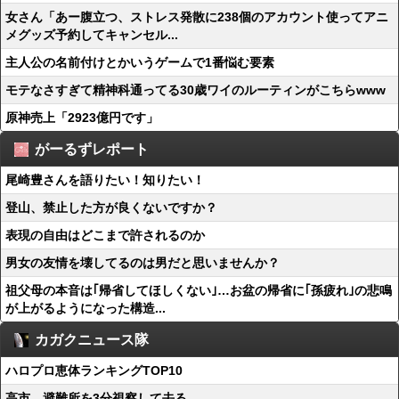
女さん「あー腹立つ、ストレス発散に238個のアカウント使ってアニ
メグッズ予約してキャンセル...
主人公の名前付けとかいうゲームで1番悩む要素
モテなさすぎて精神科通ってる30歳ワイのルーティンがこちらwww
原神売上「2923億円です」
がーるずレポート
尾崎豊さんを語りたい！知りたい！
登山、禁止した方が良くないですか？
表現の自由はどこまで許されるのか
男女の友情を壊してるのは男だと思いませんか？
祖父母の本音は｢帰省してほしくない｣…お盆の帰省に｢孫疲れ｣の悲鳴
が上がるようになった構造...
カガクニュース隊
ハロプロ恵体ランキングTOP10
高市、避難所を3分視察して去る