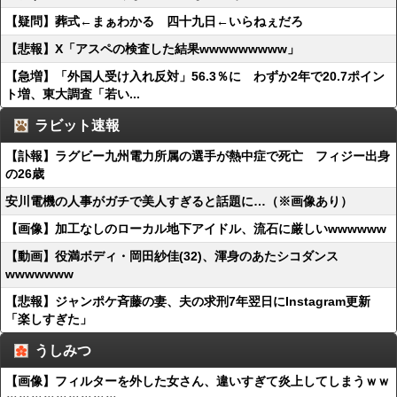
【疑問】葬式←まぁわかる 四十九日←いらねぇだろ
【悲報】X「アスペの検査した結果wwwwwwwww」
【急増】「外国人受け入れ反対」56.3％に わずか2年で20.7ポイン
ト増、東大調査「若い...
ラビット速報
【訃報】ラグビー九州電力所属の選手が熱中症で死亡 フィジー出身
の26歳
安川電機の人事がガチで美人すぎると話題に…（※画像あり）
【画像】加工なしのローカル地下アイドル、流石に厳しいwwwwww
【動画】役満ボディ・岡田紗佳(32)、渾身のあたシコダンス
wwwwwww
【悲報】ジャンポケ斉藤の妻、夫の求刑7年翌日にInstagram更新
「楽しすぎた」
うしみつ
【画像】フィルターを外した女さん、違いすぎて炎上してしまうｗｗ