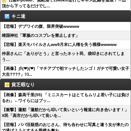
日産e-power、無給油で1980km走行しギネス記録を達成！→山
頂から下ってるだけでし...
キニ速
【悲報】デブワイの腹、限界突破wwwww
靖国神社「軍服のコスプレを禁止します」
【悲報】楽天モバイルさんww9月末に人権を失う模様wwwww
仲居さんに「ありがとう」と言ったネット民、袋叩きにされてしま
う…
【画像】彡(❤︎)(❤︎)「マチアプで初マッチしたンゴ！ガチで可愛い女子
大生????」ｼｺ...
貧乏暇なり
【画像】森高千里(55) 「ミニスカートはとてもムリよ若い子には負け
るわ」←ワイらにはブッ...
【衝撃】蓮舫「蓮舫だから叩いて良いという報道に向き合います！」
X民「高市だから叩いて良いを...
【悲報】パパ活疑惑のおじさん、待ち合わせに写真と違う女が来たの
で逃げようとするも眼鏡を奪わ...