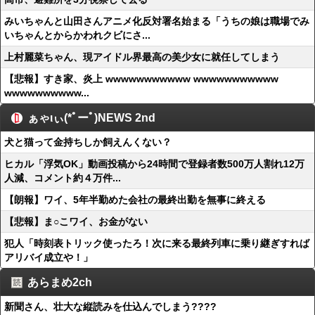
みいちゃんと山田さんアニメ化反対署名始まる「うちの娘は職場でみ
いちゃんとからかわれクビにさ...
上村麗菜ちゃん、現アイドル界最高の美少女に就任してしまう
【悲報】すき家、炎上 wwwwwwwwwww wwwwwwwwwww
wwwwwwwwww...
ぁゃιぃ(*ﾟーﾟ)NEWS 2nd
犬と猫って金持ちしか飼えんくない？
ヒカル「浮気OK」動画投稿から24時間で登録者数500万人割れ12万
人減、コメント約４万件...
【朗報】ワイ、5年半勤めた会社の最終出勤を無事に終える
【悲報】ま○こワイ、お金がない
犯人「時刻表トリック使ったろ！次に来る最終列車に乗り継ぎすれば
アリバイ成立や！」
あらまめ2ch
新聞さん、壮大な縦読みを仕込んでしまう????