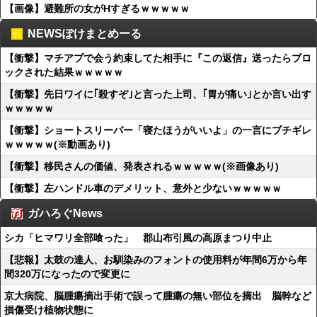
【画像】避難所の女がHすぎるｗｗｗｗｗ
NEWSぽけまとめーる
【衝撃】マチアプで会う約束してた相手に『この返信』送ったらブロ
ックされた結果ｗｗｗｗｗ
【衝撃】先日ワイに｢殺すぞ｣と言った上司、｢胃が痛い｣とか言い出す
ｗｗｗｗｗ
【衝撃】ショートスリーパー「寝たほうがいいよ」の一言にブチギレ
ｗｗｗｗｗ(※動画あり)
【衝撃】移民さんの価値、発表されるｗｗｗｗｗ(※画像あり)
【衝撃】左ハンドル車のデメリット、意外と少ないｗｗｗｗｗ
ガハろぐNews
シカ「ヒマワリ全部喰った」 郡山布引風の高原まつり中止
【悲報】太鼓の達人、お馴染みのフォントの使用料が年間6万から年
間320万になったので変更に
京大病院、脳腫瘍摘出手術で誤って腫瘍の無い部位を摘出 脳幹など
損傷受け植物状態に