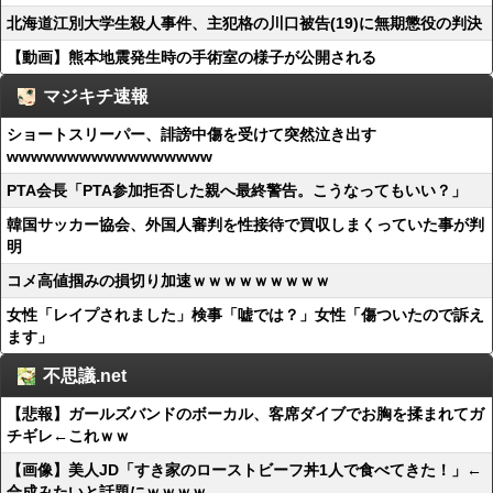
北海道江別大学生殺人事件、主犯格の川口被告(19)に無期懲役の判決
【動画】熊本地震発生時の手術室の様子が公開される
マジキチ速報
ショートスリーパー、誹謗中傷を受けて突然泣き出す
wwwwwwwwwwwwwwwww
PTA会長「PTA参加拒否した親へ最終警告。こうなってもいい？」
韓国サッカー協会、外国人審判を性接待で買収しまくっていた事が判
明
コメ高値掴みの損切り加速ｗｗｗｗｗｗｗｗｗ
女性「レイプされました」検事「嘘では？」女性「傷ついたので訴え
ます」
不思議.net
【悲報】ガールズバンドのボーカル、客席ダイブでお胸を揉まれてガ
チギレ←これｗｗ
【画像】美人JD「すき家のローストビーフ丼1人で食べてきた！」←
合成みたいと話題にｗｗｗｗ...