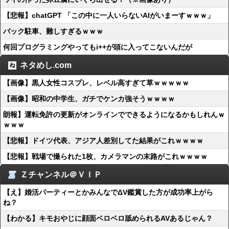
【悲報】chatGPT 「この中に一人いらないAIがいまーすｗｗｗ」
バック駐車、難しすぎるｗｗｗ
何回プログラミングやってもi++が頭に入ってこないんだが
ネタめし.com
【画像】黒人女性コスプレ、レベル高すぎて草ｗｗｗｗｗ
【画像】昭和の中学生、ガチでケンカ強そうｗｗｗｗ
朗報】運転免許の更新がオンラインでできるようになるかもしれんｗ
ｗｗｗ
【悲報】ドイツ代表、アジア人差別してた結果がこれｗｗｗｗ
【悲報】戦場で撮られた1枚、カメラマンの末路がこれｗｗｗｗ
Ｚチャンネル＠ＶＩＰ
【え】婚活パーティーとかみんなでΔV鑑賞した方が成功率上がら
ね？
【わかる】キモおやじに顔面ベロベロ舐められるAVあるじゃん？