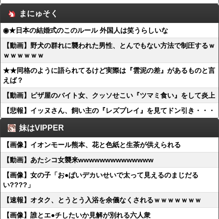
まにゅそく
◉★日本の結婚式のこのルール 外国人は笑うらしいな
【動画】野犬の群れに襲われた男性、とんでもない方法で制圧するｗ
ｗｗｗｗｗｗ
★★同格のように語られてるけど実際は『雲泥の差』があるものと言
えば？
【動画】ピザ屋のバイト女、クッソせこい『ツマミ食い』をして炎上
【悲報】イッヌさん、飼い主の『レズプレイ』を見てドン引き・・・
妹はVIPPER
【画像】イオンモール熊本、花と色紙と生茶が供えられる
【動画】あたシコ女襲来wwwwwwwwwwwwww
【画像】女の子「お●ぱいデカいせいで太って見えるのまじだる
い????」
【速報】オタク、とうとう入浴を余儀なくされるｗｗｗｗｗｗｗ
【画像】誰とエ●チしたいか見解が別れる六人衆