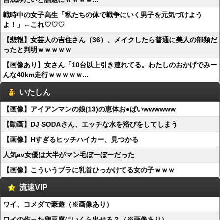
戦時中の女子高生「私たちの体で戦争にいく男子を元気づけよう
よ！」←これ♡♡♡
【悲報】女芸人の吉住さん（36）、メイクしたら普通に美人の部類だ
ったと判明ｗｗｗｗｗ
【画像あり】女さん「10台以上引き連れてる。わたしのおかげでみー
んな40km走行ｗｗｗｗｗ...
いたしん
【画像】アイアンマンの娘(13)の恵体お●ぱいwwwwww
【動画】DJ SODAさん、エッチな水を浴びをしてしまう
【画像】Hすぎるヒッチハイカー、見つかる
人気av女優は大半がマン毛ぼーぼーだった
【画像】こういうブラに乳首ひっかけてる女の子ｗｗｗ
流速VIP
ワイ、コメダで豪遊（※画像あり）
ワイの作った卵豆腐にいくら出せる？（※画像あり）