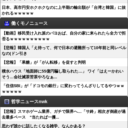
日本、高市円安ホクホクなのに上半期の輸出額が「台湾と韓国」に抜
かれるｗｗｗｗｗ
働くモノニュース
【動画】移民受け入れ派のパヨおば、自分の家に来られたら全力で拒
否るｗｗｗｗｗｗｗｗｗｗ
【悲報】韓国人「え待って、何で日本の避難所って10年前と同レベル
なの(ドン引き
【悲報】「果糖」が「がん転移」を促すと判明
積水ハウス「地面師に55億円騙し取られた…」 ワイ「はえーかわい
そう…会社滅茶苦茶やろなぁ...
「住信SBI」が「ドコモの銀行」に変わってうんざりしてるやつｗｗ
ｗｗｗｗｗ
哲学ニュースnwk
【悲報】スマホゲーム業界、ガチで限界へ…「サ終」相次ぎ倒産が過
去最多ペース “当たれば一攫...
思わず誰かに話したくなる雑学、なんかある？