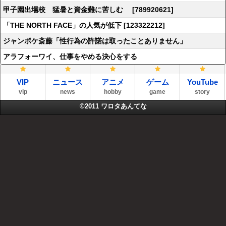
甲子園出場校 猛暑と資金難に苦しむ [789920621]
「THE NORTH FACE」の人気が低下 [123322212]
ジャンポケ斎藤「性行為の許諾は取ったことありません」
アラフォーワイ、仕事をやめる決心をする
VIP
ニュース
アニメ
ゲーム
YouTube
vip
news
hobby
game
story
©2011
ワロタあんてな