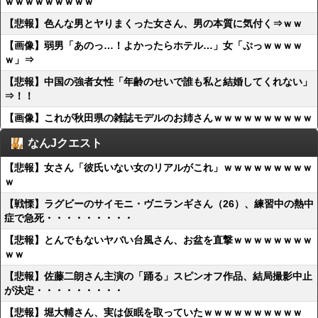
ｗｗｗｗｗｗｗｗｗ
【悲報】色んな男とヤりまくった女さん、男の本質に気付く⇒ｗｗ
【画像】弱男「あのっ…！よかったらホテル…」女「ぷっｗｗｗｗ
ｗ」⇒
【悲報】中国の強者女性「年齢のせいで誰も私と結婚してくれない」
⇒！！
【画像】これが秋田県の雑誌モデルのお姉さんｗｗｗｗｗｗｗｗｗｗ
なんJクエスト
【悲報】女さん「彼氏いない女のリアルがこれ」ｗｗｗｗｗｗｗｗｗ
ｗ
【戦慄】ラグビーのサイモニ・ヴニランギさん（26）、練習中の熱中
症で急死・・・・・・・・・
【悲報】とんでもないヤバい台風さん、お盆を直撃ｗｗｗｗｗｗｗｗ
ｗｗ
【悲報】佐藤二朗さん主演の「踊る」スピンオフ作品、結局撮影中止
が決定・・・・・・・・・
【悲報】堀大輔さん、実は仮眠を取っていたｗｗｗｗｗｗｗｗｗｗ