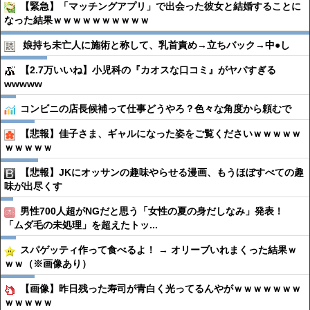
【緊急】「マッチングアプリ」で出会った彼女と結婚することに
なった結果ｗｗｗｗｗｗｗｗｗｗ
娘持ち未亡人に施術と称して、乳首責め→立ちバック→中●︎し
【2.7万いいね】小児科の『カオスな口コミ』がヤバすぎる
wwwww
コンビニの店長候補って仕事どうやろ？色々な角度から頼むで
【悲報】佳子さま、ギャルになった姿をご覧くださいｗｗｗｗｗ
ｗｗｗｗｗ
【悲報】JKにオッサンの趣味やらせる漫画、もうほぼすべての趣
味が出尽くす
男性700人超がNGだと思う「女性の夏の身だしなみ」発表！
「ムダ毛の未処理」を超えたトッ...
スパゲッティ作って食べるよ！ → オリーブいれまくった結果ｗ
ｗｗ（※画像あり）
【画像】昨日残った寿司が青白く光ってるんやがｗｗｗｗｗｗｗ
ｗｗｗｗｗ