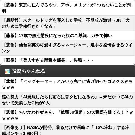
【悲報】東京に住んでるやつ、アホ。メリットが1つもないことが判
明
【超朗報】スクールドッグを導入した学校、不登校が激減→JK「犬
のために学校行きたくなる」
【悲報】17歳で無期懲役になった奴のご尊顔、ガチで怖い
【悲報】仙台育英の可愛すぎるマネージャー、選手を発情させるウイ
ンク
【画像】「美人すぎる県警本部長」、失職・・・
投資ちゃんねる
【悲報】「ビッグモーター」とかいう完全に逃げ切ったゴミクズｗｗ
ｗｗｗ
謎の勢力「AI発展したらお前らは皆クビになるわ」→未だかつてAIの
せいで失業したG民が0人...
【悲報】ちいかわ作者さん、「総額30億超」の大豪邸を建てる！？ｗ
ｗｗｗｗ
【画像あり】NASAが開発、着るだけで瞬時に「-15℃冷却」する冷
感ポンチョ3,980円！