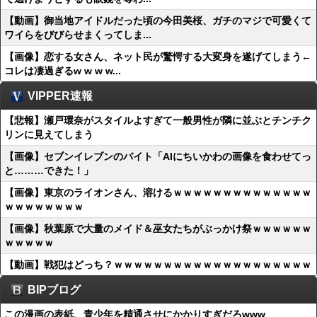
【動画】御当地アイドルだった頃の今田美桜、ガチのマジで可愛くて
ワイらをびびらせまくってしま...
【画像】恋する女さん、ネット民が驚愕する大変身を遂げてしまう←
コレは凄過ぎるw w w w...
VIPPER速報
【悲報】瀬戸環奈がスタイルよすぎて一般男性が隣に並ぶとチンチク
リンに見えてしまう
【画像】セブンイレブンのバイト「AIにちいかわの画像を食わせてっ
と………できた！」
【画像】東京のライオンさん、溶けるｗｗｗｗｗｗｗｗｗｗｗｗｗｗ
ｗｗｗｗｗｗｗｗ
【画像】秋葉原で大量のメイド＆巫女たちがぶっかけ祭ｗｗｗｗｗｗ
ｗｗｗｗｗ
【動画】戦犯はどっち？ｗｗｗｗｗｗｗｗｗｗｗｗｗｗｗｗｗｗｗｗ
BIPブログ
この漫画の表紙、青少年を精通させにかかりすぎだろwww