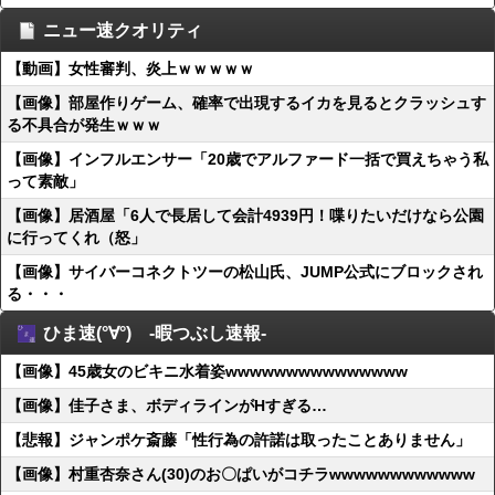
ニュー速クオリティ
【動画】女性審判、炎上ｗｗｗｗｗ
【画像】部屋作りゲーム、確率で出現するイカを見るとクラッシュす
る不具合が発生ｗｗｗ
【画像】インフルエンサー「20歳でアルファード一括で買えちゃう私
って素敵」
【画像】居酒屋「6人で長居して会計4939円！喋りたいだけなら公園
に行ってくれ（怒」
【画像】サイバーコネクトツーの松山氏、JUMP公式にブロックされ
る・・・
ひま速(°∀°) -暇つぶし速報-
【画像】45歳女のビキニ水着姿wwwwwwwwwwwwwww
【画像】佳子さま、ボディラインがHすぎる…
【悲報】ジャンポケ斎藤「性行為の許諾は取ったことありません」
【画像】村重杏奈さん(30)のお〇ぱいがコチラwwwwwwwwwwww