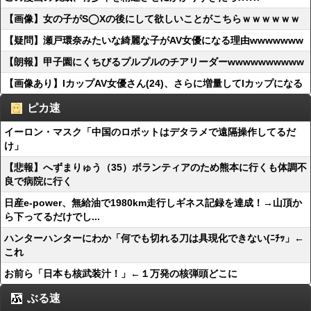
【画像】女の子がS◯Xの後にして欲しいことがこちらｗｗｗｗｗｗ
【疑問】瀬戸環奈みたいな綺麗な子がAV女優になる理由wwwwwww
【朗報】甲子園にくちびるプルプルのチアリーダーwwwwwwwwww
【画像あり】IカップAV女優さん(24)、さらに増量してIカップになる
ピカ速
イーロン・マスク「中国のロボットはデタラメで遠隔操作してるだ
け」
【悲報】へずまりゅう（35）ボランティアのため熊本に行くも体調不
良で病院に行く
日産e-power、無給油で1980km走行しギネス記録を達成！→山頂か
ら下ってるだけでし...
ハンターハンターにわか「何でも切れる刀は具現化できない(ﾆﾁｯ」←
これ
お前ら「日本も核武装汁！」←１万発の核弾頭どこに
ぶる速