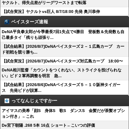
ヤクルト、得失点差がリーグワーストまで転落
【試合実況】ヤクルトvs巨人 8/7/18:00 先発 奥川恭伸
ベイスターズ速報
DeNA平良拳太郎が今季最長7回1失点で4勝目 登板数＆先発数も自
己最多タイ「残りも頑張り...
【試合結果】[2026/8/7]DeNAベイスターズ２－１広島カープ カー
ド初戦を競り勝ち...
【試合実況】[2026/8/7]DeNAベイスターズ対広島カープ 18:00〜
DeNA相川監督「カウントをつくれない、ストライクを投げられな
い」ビド２軍再調整を明言 急...
【試合結果】[2026/8/6]DeNAベイスターズ５－１０阪神タイガー
ス 先発ビドが誤算...
ってなんじぇですかー
アイマスの美希「顔S 身体S 歌S ダンスS 金髪だが茶髪オプシ
ョン付き」←これ
De宮下朝陽 .268 5本 16点 ショート←こいつの評価