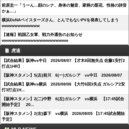
前原圭一「うーん…顔のレナ、身体の魅音、家柄の梨花、性格の詩音
かぁ…」
横浜DeNAベイスターズさん、とんでもないPVを発表してしまう
wwwwwwwwwwww
【速報】戦国乙女軍、戦力外通告のお知らせ
wwwwwwwwwwwwwwwwwwwww
虎速
【試合結果】阪神vs中日 2026/08/07 【才木8回無失点 佐藤1安打2
打点1HR】
【阪神スタメン】5(左)前川 6(一)ガルシア vs中日 2026/08/07
【試合結果】阪神vs横浜 2026/08/06 【大竹6回3失点 ガルシア2安
打3打点1H...
【阪神スタメン】2(二)中野 6(左)ガルシア vs横浜 【17:45試合
開始予定】 20...
【阪神スタメン】2(右)森下 vs横浜 2026/08/05 【17:45試合開始
予定】