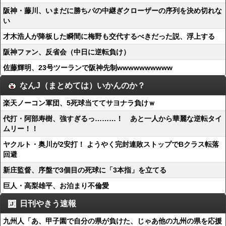
阪神・藤川、いまだに勝ちパの中継ぎクローザーの序列を決め切れな
い
才木浩人が降板した瞬間に梅野も交代するべきだった説、浮上する
阪神ファン、反省会（中日に逆転負け）
佐藤輝明、23号ツーランで阪神先制wwwwwwwwww
なんJ（まとめては）いかんのか？
楽天ノーコン軍団、5死球当ててサヨナラ負けｗ
代打・阿部寿樹、強すぎるっ………！ あと一人から華麗な逆転タイ
ムリー！！
ヤクルト・奥川が2安打！ ようやく完封連敗ストップでBクラス転落
回避
新庄監督、序盤で3個目の死球に「3本指」を立てる
巨人・高梨雄平、お泊まり不倫愛
日刊やきう速報
九州人「あ、甲子園で自分の県が負けた、じゃあ他の九州の県を応援