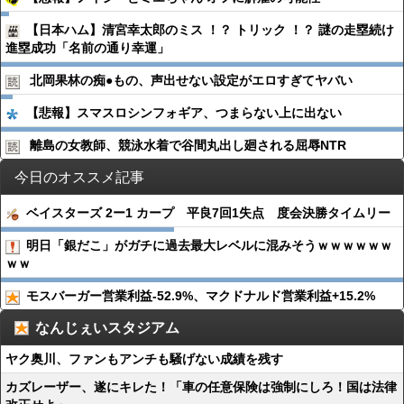
【日本ハム】清宮幸太郎のミス ！？ トリック ！？ 謎の走塁続け
進塁成功「名前の通り幸運」
北岡果林の痴●︎もの、声出せない設定がエロすぎてヤバい
【悲報】スマスロシンフォギア、つまらない上に出ない
離島の女教師、競泳水着で谷間丸出し廻される屈辱NTR
今日のオススメ記事
ベイスターズ 2ー1 カープ 平良7回1失点 度会決勝タイムリー
明日「銀だこ」がガチに過去最大レベルに混みそうｗｗｗｗｗｗ
ｗｗ
モスバーガー営業利益-52.9%、マクドナルド営業利益+15.2%
なんじぇいスタジアム
ヤク奥川、ファンもアンチも騒げない成績を残す
カズレーザー、遂にキレた！「車の任意保険は強制にしろ！国は法律