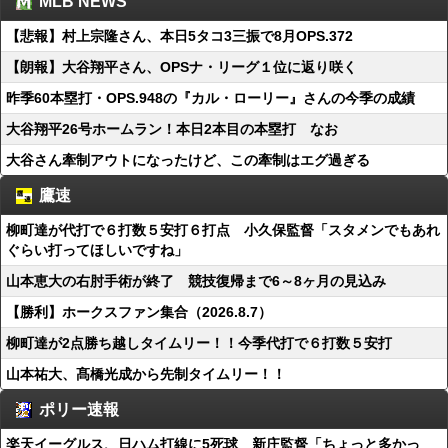
MLB NEWS
【悲報】村上宗隆さん、本日5タコ3三振で8月OPS.372
【朗報】大谷翔平さん、OPSナ・リーグ１位に返り咲く
昨季60本塁打・OPS.948の『カル・ローリー』さんの今季の成績
大谷翔平26号ホームラン！本日2本目の本塁打 なお
大谷さん牽制アウトになったけど、この牽制はエグ過ぎる
鷹速
柳町達が代打で６打数５安打６打点 小久保監督「スタメンでもあれ
ぐらい打ってほしいですね」
山本恵大の右肘手術が終了 競技復帰まで6～8ヶ月の見込み
【勝利】ホークスファン集合（2026.8.7）
柳町達が2点勝ち越しタイムリー！！今季代打で６打数５安打
山本祐大、髙橋光成から先制タイムリー！！
ポリー速報
楽天イーグルス、日ハム打線に5死球 新庄監督「ちょっと多かっ