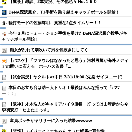
【鷹談】雑談、2軍実況、その他色々 No.１９０
DeNA深沢鳳介、TJ手術を乗り越えキャッチボールを開始！
軽打モードの佐藤輝明、貴重な2点タイムリー！！
今年３月にトミー・ジョン手術を受けたDeNA深沢鳳介投手がキ
ャッチボール開始！
痴女が乱れて潮吹いて男を骨抜きにしてく
【バスケ】「ファウルはなかったと思う」河村勇輝が海外メディ
アの問いに応える ホーバス監督「...
【試合実況】ヤクルトvs中日 7/31/18:00 (先発 サイスニード)
本日のお立ち台は助っ人トリオ！最後はみんな揃って「パワ
ー！！」
【阪神】才木浩人がキャリアハイ９勝目 打っては山崎伊から今
季初安打「たまたまっす」
童貞ボッチがヤリサーに入った結果wwwww
【悲報】ノイジーとミエちゃん オフに解雇の可能性