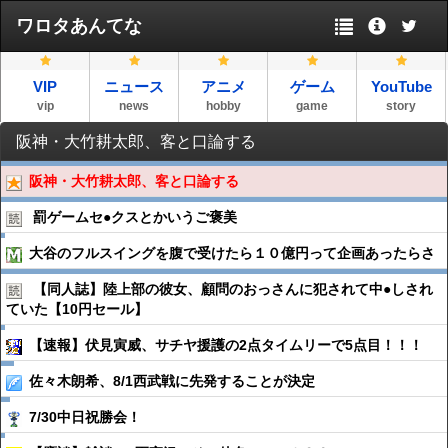
ワロタあんてな
VIP
ニュース
アニメ
ゲーム
YouTube
vip
news
hobby
game
story
阪神・大竹耕太郎、客と口論する
阪神・大竹耕太郎、客と口論する
罰ゲームセ●︎クスとかいうご褒美
大谷のフルスイングを腹で受けたら１０億円って企画あったらさ
【同人誌】陸上部の彼女、顧問のおっさんに犯されて中●︎しされ
ていた【10円セール】
【速報】伏見寅威、サチヤ援護の2点タイムリーで5点目！！！
佐々木朗希、8/1西武戦に先発することが決定
7/30中日祝勝会！