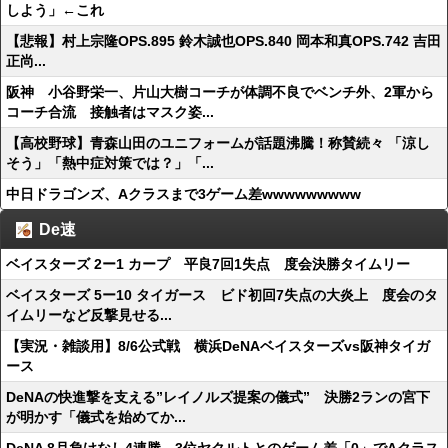
しよう」←これ
【悲報】村上宗隆OPS.895 鈴木誠也OPS.840 岡本和真OPS.742 吉田
正尚...
阪神 小谷野栄一、片山大樹コーチが体調不良でベンチ外、2軍から
コーチ合流 接触者はマスク姿...
【高校野球】青森山田のユニフォームが話題沸騰！称賛続々 「涼し
そう」「熱中症対策では？」「...
中日ドラゴンズ、Aクラスまで3ゲーム差wwwwwwwww
De速
ベイスターズ 2ー1 カープ 平良7回1失点 度会決勝タイムリー
ベイスターズ 5ー10 タイガース ビド初回7失点の大炎上 度会のタ
イムリーなど反撃見せる...
【実況・雑談用】8/6公式戦 横浜DeNAベイスターズvs阪神タイガ
ース
DeNAの快進撃を支える”レイノルズ提案の儀式” 決勝2ランの宮下
が明かす「儀式を始めてか...