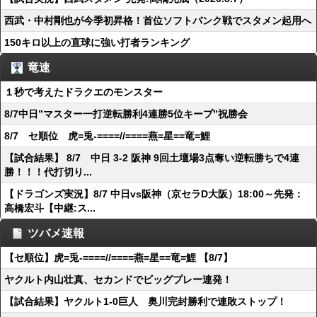
西武・中村剛也が今季初昇格！首位ソフトバンク戦でスタメン起用へ
150キロ以上の直球に強い打者ランキング
竜速
１秒で考えたドラクエのモンスター
8/7中日”マスター一打逆転勝利4連勝5位キープ”祝勝会
8/7 セ順位 虎=兎-====//====燕=星==竜=鯉
【試合結果】 8/7 中日 3-2 阪神 9回土壇場3点奪い逆転勝ちで4連
勝！！！代打切り...
【ドラゴンズ実況】8/7 中日vs阪神（京セラD大阪）18:00～先発：
高橋宏斗【中継:ス...
ツバメ速報
【セ順位】虎=兎-====//====燕=星==竜=鯉 【8/7】
ヤクルト内山壮真、セカンドでビッグプレー連発！
【試合結果】ヤクルト1-0巨人 奥川完封勝利で連敗ストップ！