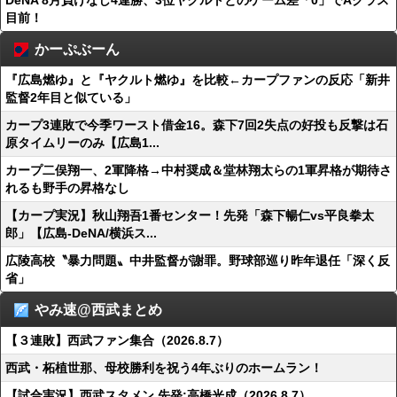
DeNA 8月負けなし4連勝、3位ヤクルトとのゲーム差「0」でAクラス
目前！
かーぷぶーん
『広島燃ゆ』と『ヤクルト燃ゆ』を比較←カープファンの反応「新井
監督2年目と似ている」
カープ3連敗で今季ワースト借金16。森下7回2失点の好投も反撃は石
原タイムリーのみ【広島1...
カープ二俣翔一、2軍降格→中村奨成＆堂林翔太らの1軍昇格が期待さ
れるも野手の昇格なし
【カープ実況】秋山翔吾1番センター！先発「森下暢仁vs平良拳太
郎」【広島-DeNA/横浜ス...
広陵高校〝暴力問題〟中井監督が謝罪。野球部巡り昨年退任「深く反
省」
やみ速@西武まとめ
【３連敗】西武ファン集合（2026.8.7）
西武・柘植世那、母校勝利を祝う4年ぶりのホームラン！
【試合実況】西武スタメン 先発:高橋光成（2026.8.7）