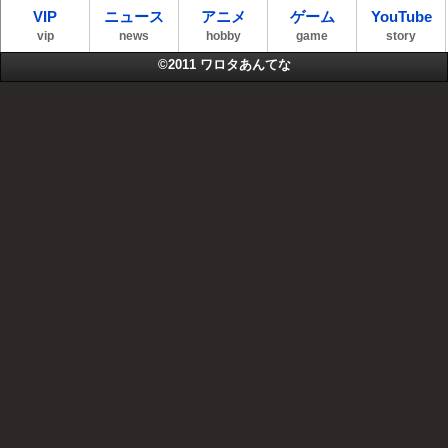
VIP
ニュース
アニメ
ゲーム
YouTube
vip
news
hobby
game
story
©2011
ワロタあんてな