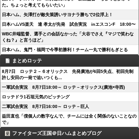
た。ちょっと考えてもらいたい」
日本ハム、矢澤打が敵失策誘いサヨナラ勝ちで2位浮上！
日本ハムVS楽天 達 孝太が先発 試合実況 inエスコンF 18:00〜
WBC井端監督、選手との会話なかった「大谷でさえ『マジで笑わな
くね？』と言うほど」
日本ハム、鬼門・福岡で今季初勝利！チーム一丸で勝利もぎとる
まとめロッテ
8月7日 ロッテ２－６オリックス 先発廣池が6回5失点、初回先制
許し安田の一発で追いつくも...
一軍試合実況 8月7日18:00～ ロッテ－オリックス(廣池×寺西)
ロッテドラ1石垣元気のピッチング
二軍試合実況 8月7日16:00～ ロッテ－巨人
益田直也「僕個人の数字なんで、チームには全く関係のないことなの
で」
ファイターズ王国＠日ハムまとめブログ