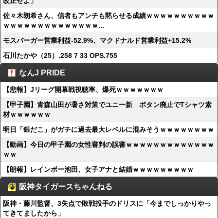
改正せよ」
佐々木朗希さん、信者もアンチも黙らせる成績ｗｗｗｗｗｗｗｗｗｗ
ｗｗｗｗｗｗｗｗｗｗｗｗｗｗ...
モスバーガー営業利益-52.9%、マクドナルド営業利益+15.2%
石川たかや（25）.258 7 33 OPS.755
なんJ PRIDE
【悲報】Jリーグ開幕戦視聴率、爆死ｗｗｗｗｗｗｗ
【甲子園】青森山田が暑さ対策でユニ一新 ボタン廃止でTシャツ素
材ｗｗｗｗｗｗ
明日「銀だこ」がガチに過去最大レベルに混みそうｗｗｗｗｗｗｗｗ
【動画】今日の甲子園の女性審判の誤審ｗｗｗｗｗｗｗｗｗｗｗｗｗ
ｗｗ
【朗報】レインボー池田、女子アナと結婚ｗｗｗｗｗｗｗｗｗ
阪神タイガースちゃんねる
阪神・藤川監督、3失点で敗戦投手のドリスに「今までしっかりやっ
てきてましたから」