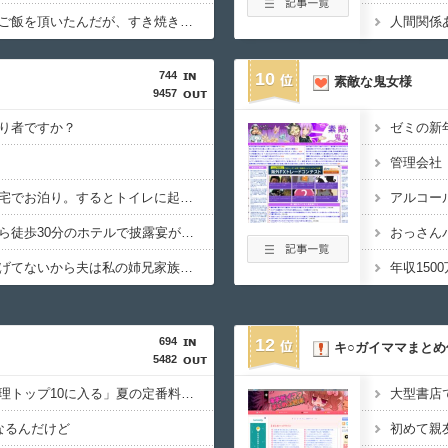
【料理】彼女の実家でご飯を頂いたんだが、すき焼きの肉が鶏肉だった
人間関係
744
10
素敵な鬼女様
9457
り者ですか？
友達カルも一緒に彼氏宅でお泊り。するとトイレに起きたら、何やら3人の「ハァハァ」という声が。耳をすますと…友彼「皆で致すために（私）を襲っちゃうねｗｗｗ」
従妹の結婚式。教会から徒歩30分のホテルで披露宴が行われる予定だったが…式最中にゲリラ豪雨、慌てる招待客。すると新婦母から驚きの一言…「別料金かかるじゃない
まだ新婚で結婚式も挙げてないから夫は私の姉兄家族と明日が初対面。兄夫売の家で集まるんだけど、何故か兄夫売の子供(私の甥姪たち)に義母がプレゼントを買いまくっ
694
12
キ○ガイママまとめ
5482
リュウジ氏「ダルい料理トップ10に入る」夏の定番料理は冷やし中華 「あり得ないほどダルい」
なるんだけど