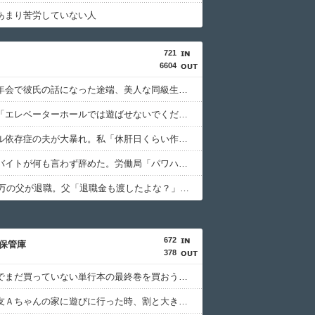
あまり苦労していない人
721
6604
ゼミの新年会で彼氏の話になった途端、美人な同級生から信じられない言葉を浴びせられて…
管理会社「エレベーターホールでは遊ばせないでください」私「うちの子じゃないんですけど…」→まさかの展開になり…
アルコール依存症の夫が大暴れ。私「休肝日くらい作ってよ」夫「必要ない！」→大暴れする夫を見たウトメに真実を話した結果…
おっさんバイトが何も言わず辞めた。労働局「パワハラの通報がありました」俺「えっ、教育係は俺ですが…」→突然の聞き取り調査が始まり…
年収1500万の父が退職。父「退職金も渡したよな？」母「貯金なんてないよー」父「全部なくなったの！？」→予想外の返事に家族騒然となり…
672
保管庫
378
大型書店でまだ買っていない単行本の最終巻を買おうとしたら最新刊が売り場になかった。
初めて親友Ａちゃんの家に遊びに行った時、割と大き目な飾り棚にみっちり人形が飾られてた。