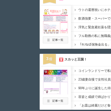
3
スカッと王国！