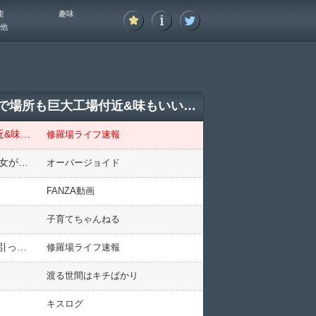
能
趣味
他
食堂経営者だけどお客が全く来なくなってしまったので助けてほしい。値段も500円以下で場所も巨大工場付近&味もいいのに何でだろう？
食堂経営者だけどお客が全く来なくなってしまったので助けてほしい。値段も500円以下で場所も巨大工場付近&味もいいのに何でだろう？
修羅場ライフ速報
女「ﾀﾋなないで！」俺「…え？2100型を待っているだけですが…」女「…2100がた？」 7年後、なんとこの女が妻のウワキ相手の婚約者としてあらわれた…
オーバージョイド
FANZA動画
子育てちゃんねる
私に対する執着心が強い義姉の下の子の行動が年々悪化していく件で話し合った義姉一家が少し離れた距離に引っ越した→それにより平穏な生活が訪れたある日、義父母宅にお邪魔したら…
修羅場ライフ速報
渡る世間はキチばかり
キスログ