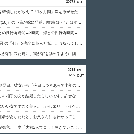
20373
嫁の浮気を確信したが敢えて「1ヶ月間」嫁を泳がせた。すると嫁の不倫がトンデモないことに...
俺(52)、女(28)との不倫が嫁に発覚。離婚に応じたはずの嫁からエグすぎる攻撃が恐ろしすぎる
浮気相手との性行為時間→3時間、嫁との性行為時間→15分wwwwwwwww
不倫相手(男)の「心」を完全に掴んだ私、こうなってしまう・・・
息子の彼女が家に来た時に、我が家を舐めるように隅々まで見た。その次の瞬間、女がとんでもない一言
2714
9295
父がﾀﾋんだ翌日、彼女から「今日はつきあって半年の記念日だね！おめでとう！」とメールが来た。それから連絡は無視している。「別れたいならせめてそう言って」と連絡きたけど話もしたくないんだよ…….
父の元ウワキ相手の女が結婚したらしいです。許せないから「嫁さんはフリンの過去がある」って旦那さんの親に暴露したら私ってバレますか？ → 暴露しちゃった結果wwwwww..
嫁は本当にいい女ですごく美人。しかしエリートイケメンとの度重なるウワキ。そしてその度に…….. → 嫁「離婚はいや！私にはアナタしかいないとわかった！！」俺「そんなに好きならそいつと結婚しろよ！じゃあな！」
警察「通報者があなただと、お父さんにもわかってしまいますが…」私「かまいません。いまの父の姿は見ていられませんから…」 私は涙ながらに伝えた。警察「わかりました。内偵を開始します」 → そして父は……..
俺の不妊が発覚。 妻「夫婦2人で楽しく生きていこうよ！」俺「いや、子供がいない結婚生活なんて無意味だ。離婚しよう」妻「！？」 これ、ムリヤリにでも離婚できる…….？