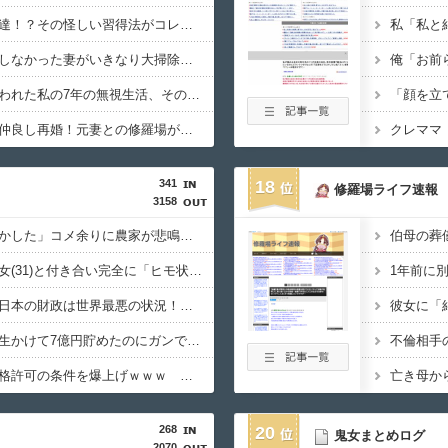
【疑惑】彼氏が突然上達！？その怪しい習得法がコレｗｗｗｗ
【怪しい】今まで掃除しなかった妻がいきなり大掃除！その理由がコレｗｗｗｗ
【切実】夫に無理と言われた私の7年の無視生活、その理由がコレｗｗｗ
【ヤバすぎ】若い嫁と仲良し再婚！元妻との修羅場がこれｗｗｗｗ
341
18
修羅場ライフ速報
3158
「高市総理には愛想尽かした」コメ余りに農家が悲鳴 売値は生産原価の半分以下に…
【郎報】ワイ、年上彼女(31)と付き合い完全に「ヒモ状態」になった結果ｗｗｗ
石破、遂にキレる！「日本の財政は世界最悪の状況！この状況で減税をするのは正気の沙汰じゃない」
【悲報】桐谷さん「人生かけて7億円貯めたのにガンで死ぬかも。もっと素直に遊べばよかった…」
【悲報】日本、永住資格許可の条件を爆上げｗｗｗ 外国人さん「もう日本ええわ・・」
268
20
鬼女まとめログ
2070