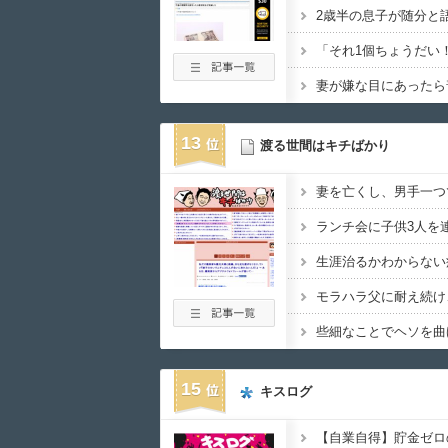
2歳半の息子が随分と
「それ1個ちょうだい
13
渡る世間はキチばかり
15
キスログ