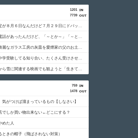
1201
7739
生理の予定が８月６日なんだけど７月２９日にドバッと鮮血でたから生理かな？って思ったのよね
先生から電話があったんだけど、「～とか～」「～とか考えて～」と何度も言ってたのが耳に残ってしまった
旅行先で綺麗なガラス工房の灰皿を愛煙家の父のお土産にしたんだけどダイソーでそっくりな商品を見つけた
子どもが中学受験してる知り合い、たくさん受けさせてるけど合格したの通えない距離の学校だけらしい
毎日暑いから雪に関連する映画でも観ようと「生きてこそ」を借りたのね
759
1478
】気がつけば溜まっているもの【しなさい】
店でしか買い物出来ない←どこにする？
やめた人
るときの帽子（飛ばされない対策）