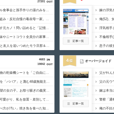
27201
ウトの還暦祝いにホテル食事会と孫手作りの湯のみを用意。トメ「え？旅行じゃないの？周りは旅行なのに」図々しすぎる暴言に絶句←孫の気持ちを無下にする最低ババア
飲酒強要・スーパーで盗み・反社自慢の毒叔母一家。法事でも虚偽の金銭要求と暴力で脅されトラウマに…祖母の死をきっかけに恐怖の親戚と「永久絶縁」を決意←自分の身の安全を最優先にして大正解
浮気と緊急避妊薬を隠す元カノ！問い詰めると「記憶がない」と逃げ、私を「モラハラ男」認定してキープ＆おねだり三昧。浮気発覚後、我慢の限界で他の女性とスピード婚した結果ｗｗｗｗｗ
フル勤務の私に無職義妹やニートコウト全員分の家事を押し付ける義家族！早朝4時起き生活に限界。ついに言い放った「強烈なド直球正論」に義一族阿鼻叫喚ｗｗ←怠け者どもに正論のナイフをグサリ
「ﾀﾋねば保険金出る」と友人を追いつめたモラ旦那＆ウトメ！洗脳解いて弁護士と完全勝利。離婚届と家電＆裏口への「うっかりアロンアルファ」を残して脱出←悔し泣きしながらやることがエグくて草
4683
4
オーバージョイド
19842
コインランドリーで私物の乾燥機シートを「ご自由にどうぞだろw」と勝手に盗もうとしたDQN夫婦！注意したら「は？名前かいてないんですけど」と逆ギレ
23歳妻自慢で女性社員を「ババア」と蔑む48歳無能主任、「若い嫁がいるのに帰れない」とイキっていたら、部長の超美人妻が差し入れを持って登場ｗｗｗｗ
90年ぶりに誕生した待望の女の子。お祭り騒ぎの義実家の一方で、近所の婦人会メンバーから「死なないといいね」と不吉な言葉を何度も繰り返されてしまう・・・
容姿と成績で姉ばかり可愛がり、私を放置・差別してきた毒母→「馬鹿娘」と見下され続けたが、祖母の教えてくれた食への興味から管理栄養士に→今はニート化した姉と毒母に幸せな姿を見せつけてるｗｗｗ
「お皿は綺麗だけど食べ方が汚い」焼き魚を食べた知人の信じられない所作…両手で1本ずつ箸を持ち、骨や手をしゃぶり、口から出した骨をテーブルに並べる・・・