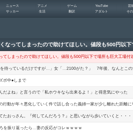
ニュース
アニメ
ゲーム
YouTube
芸
サッカー
生活
翻訳
アダルト
その
ボ中●︎しまで
んだよね」と言うので「私ホウキなら出来るよ！」と得意気にやった
てたおっさん。『何してんだろう？』と思いながら歩いていくと・・・
後ろを振り返ったら…妻の反応がコレｗｗｗｗ