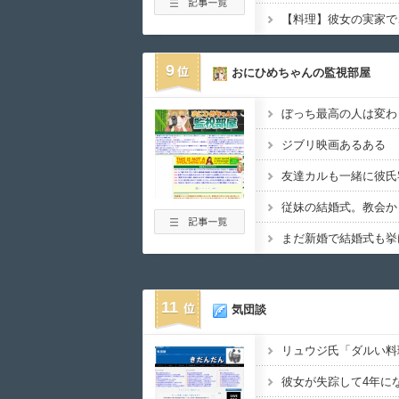
9
おにひめちゃんの監視部屋
ぼっち最高の人は変わ
ジブリ映画あるある
11
気団談
彼女が失踪して4年に