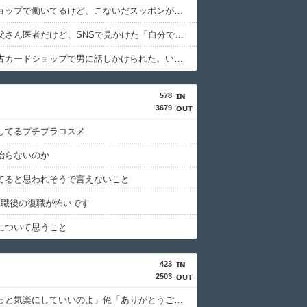
ペットショップで働いてるけど、こないだスッポンが入荷した。
うちのお父さん医者だけど、SNSで見かけた「自分で施術した部分しか見てない医師」そっくり。
彼女が中古カードショップで男に話しかけられた。いきなり彼女の持ち歩いてたカードを品定めしだしたらしく…
578
3679
してるプチプラコスメ
治らないのか
てると思われそうで言えないこと
休職後の復職が怖いです
について思うこと
423
2503
義母「もっと気楽にしていいのよ」俺「ありがとうございます…」→アットホームすぎる嫁実家になじめず…