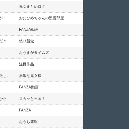
鬼女まとめログ
父がなくなって、急に妹が出来た。どう接したらいいかわからんし…妹（２０半ば）『じゃあ、一緒に住もうか！』俺（３０半ば）「いや、ちょっと・・・」
おにひめちゃんの監視部屋
FANZA動画
【うんざり…】上司『君、看護学校に行ってたんだね』私『そうです』→上司『君に紹介したい物件があるんだ＾＾』私『なんでしょうか？』→ことごとく難あり物件を紹介され
怒り新党
おうまがタイムズ
注目作品
消防士の新郎友人が結婚式で「ジャングルファイヤー」なる余興をやったんだけど、あまりの酷さに新婦が気絶した。それが引き金となり…
素敵な鬼女様
FANZA動画
『国から支給される給付金を返還しろ！』と私夫婦に要求してきた息子。私が『元々は私達が払ってきた税金から支給されてるのだから無理に返す必要はないんじゃないか』と答えたら・・
スカッと王国！
FANZA
おうち速報