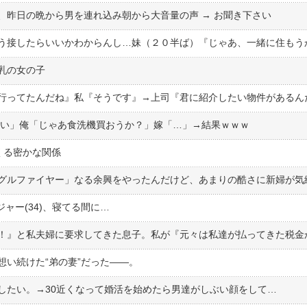
、昨日の晩から男を連れ込み朝から大音量の声 → お聞き下さい
乳の女の子
くらい」俺「じゃあ食洗機買おうか？」嫁「…」→結果ｗｗｗ
くる密かな関係
ジャー(34)、寝てる間に…
想い続けた“弟の妻”だった――。
したい。→30近くなって婚活を始めたら男達がしぶい顔をして…