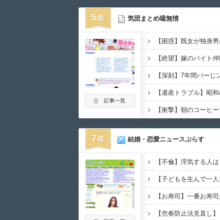
5
気団まとめ噫無情
7
結婚・恋愛ニュースぷらす
【不倫】浮気する人は