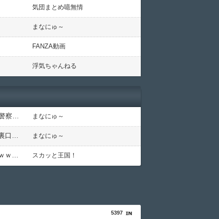
気団まとめ噫無情
まなにゅ～
FANZA動画
浮気ちゃんねる
「日本放送協会です」と名乗る男にドアを開けたら地獄…テレビもないのに居座り脅迫してきたNHK集金人を警察に通報して黙らせた←警察官の神対応に感謝しかない
まなにゅ～
「ﾀﾋねば保険金出る」と友人を追いつめたモラ旦那＆ウトメ！洗脳解いて弁護士と完全勝利。離婚届と家電＆裏口への「うっかりアロンアルファ」を残して脱出←悔し泣きしながらやることがエグくて草
まなにゅ～
推しの脱退にブチ切れて10mの横断幕を持ち込み「反対派はボコボコにする」とイキり散らす過激ファン現るｗｗ後ろの席の視界を物理的に破壊する過激ファンにイライラが止まらん
スカッと王国！
5397