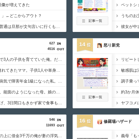
語彙が増えてきた
！」←どこからアウト？
妻が嫌な目にあったら普通は旦那が文句言いに行くもんなの？
627
14
怒り新党
4516
妻を亡くし、男手一つで3人の子供を育てていた俺。だが娘の担任が娘に『これからは君が家のお母さんだよ』と言い出して・・・
リピート
ランチ会に子供3人を連れてきたママ。子供1人や単身参加者と同額しか払おうとせず・・・
敏感肌は
生涯治るかわからない病気で障害年金1級になった私。だが母に姪へのプレゼントを強要されて・・・
調子乗っ
モラハラ父に耐え続け、能面のようになった母。娘の私が『自分の幸せを考えて』と伝えてもダメで・・・
約3か月
些細なことでヘソを曲げ、3日間口もきかず家で食事もしない旦那。もうすぐ誕生日だけど・・・
ヤフコメ
546
16
修羅場ハザード
11693
【自業自得】貯金ゼロの上に借金3千万の俺が妻の浮気を許す！？その理由がコレwww