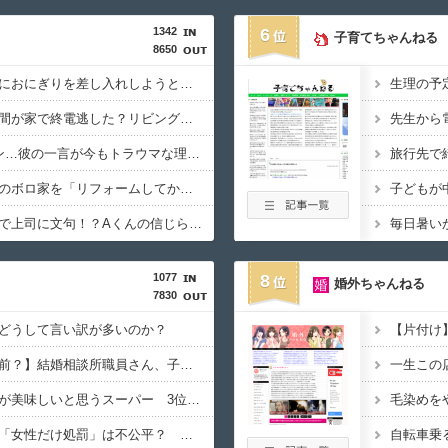
1342
6
子育てちゃんねる
8650
【困惑】既女が独身男におにぎりを差し入れしようとした結果ｗｗｗｗ
【絶望】嫁のバイト仲間が家で終電逃した？リビングに男2人が寝てた理由ｗｗｗ
【深刻】7年間バーじン…彼の一言が今もトラウマな理由ｗｗｗｗ
【遺産トラブル】昭和のボロ家を「リフォームしてから相続させろ」と義弟嫁が大暴言！義父ブチギレの結末がコレｗｗｗｗ
【衝撃】朝のコーヒーで上司に文句！？Aくんの信じられない要求とはｗｗｗｗ
1077
8
婚外ちゃんねる
7830
どうして言い訳が多いのか？
【片付け
【子どもを生んで一人前？】結婚相談所職員さん、子なし女性にド正論を述べてしまう…
一生この
【お寿司】一番お寿司が美味しいと思うスーパー 3位『ヤオコー』 2位『イオン』 1位は？
毛染めを
【売春防止法見直し】「女性だけ処罰」は不公平？ 買う男性も罰するべき 上野千鶴子×鈴木涼美対談
自転車乗