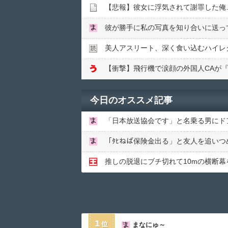
【悲報】彼女に浮気されて謝罪した俺
彼が勝手に私の写真を知り合いに送っ
美人アスリート、深く食い込むハイレグ
【衝撃】飛行機で涙顔の外国人CAが
今日のオススメ記事
1
まなにゅ～