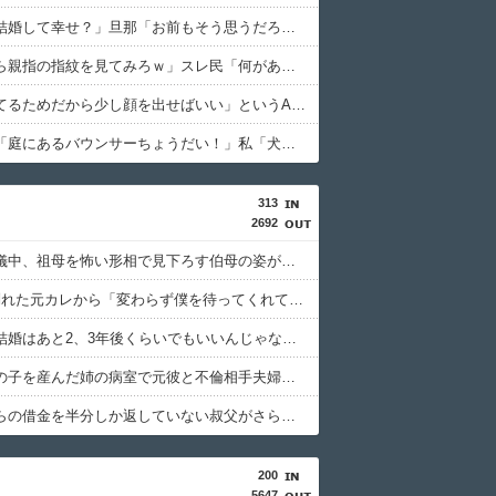
私「私と結婚して幸せ？」旦那「お前もそう思うだろ？」→その返事が忘れられず、後日まさかの展開に…
俺「お前ら親指の指紋を見てみろｗ」スレ民「何があるんだ？」→見た瞬間、思わず笑ってしまう人が続出して…
「顔を立てるためだから少し顔を出せばいい」というA子の考え方に、どうしても納得できなくて…
クレママ「庭にあるバウンサーちょうだい！」私「犬が使ってるから無理です」→断った数日後、庭からまさかの物音が…
313
2692
伯母の葬儀中、祖母を怖い形相で見下ろす伯母の姿が見えた。それを兄に話したら「ばあちゃんにはずいぶん虐められてたからなぁ」と…
1年前に別れた元カレから「変わらず僕を待ってくれていると確信しています」とメールが届いた。別れの言葉は心の中の魔が言わせたとして復縁を求められ…
彼女に「結婚はあと2、3年後くらいでもいいんじゃない？」的な事を言ったら「それ、30歳で結婚できる前提で考えてるよね？」と言われた。意味が分からず聞き返したら…
不倫相手の子を産んだ姉の病室で元彼と不倫相手夫婦が取っ組み合いになった。するとうちの嫁がモンブランを投げて…
亡き母からの借金を半分しか返していない叔父がさらに金を貸してほしいと訪ねてきた。完済するまで貸せないと断ると…
200
5647