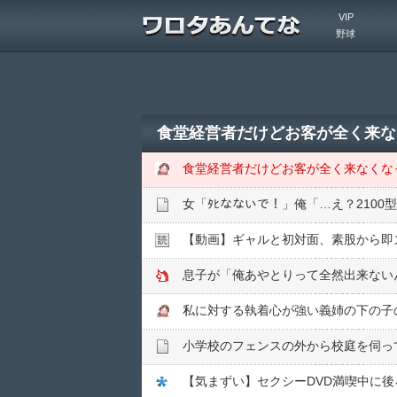
VIP
野球
【動画】ギャルと初対面、素股から即ズ
息子が「俺あやとりって全然出来ない
小学校のフェンスの外から校庭を伺っ
【気まずい】セクシーDVD満喫中に