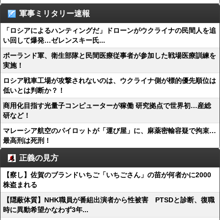
軍事ミリタリー速報
「ロシアによるハンティングだ」ドローンがウクライナの民間人を追
い回して爆発…ゼレンスキー氏...
ポーランド軍、衛生部隊と民間医療従事者が参加した戦場医療訓練を
実施！
ロシア戦車工場が攻撃されないのは、ウクライナ側が標的優先順位は
低いとは判断か？！
商用化目指す光量子コンピューターが稼働 研究拠点で世界初…産総
研など！
マレーシア航空のパイロットが「運び屋」に、麻薬密輸容疑で拘束…
最高刑は死刑！
正義の見方
【察し】佐賀のブランドいちご「いちごさん」の苗が何者かに2000
株盗まれる
【隠蔽体質】NHK職員が番組出演者から性被害 PTSDと診断、復職
時に異動希望かなわず3年...