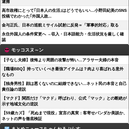
逮捕
高市政権にとって｢日本人の生活｣はどうでもいい…小野田紀美のSNS
投稿でわかった｢外国人政...
金与正氏、日本の巡航ミサイル試射に反発＝「軍事的対応」取る
永住外国人の条件変更へ →収入・日本語能力・生活状況を厳しく確
認
モッコスヌ～ン
【子なし夫婦】後悔より周囲の攻撃が怖い…アラサー夫婦の本音
【職場BBQ】持っていくべき最強アイテムは？肉より喜ばれる意外
なもの
【独身男性】顔は悪くないのに結婚できない…ネット民の本音と自己
責任論の逆説
【マクド】関西だけ「マクド」呼ばわり、公式「マック」との断絶が
示す地域文化の逆説
【59歳カズ】「死ぬまで現役」宣言の真実：客寄せパンダか美談か、
ネットの声を徹底検証
まとめニュースちゃんねるぷらす