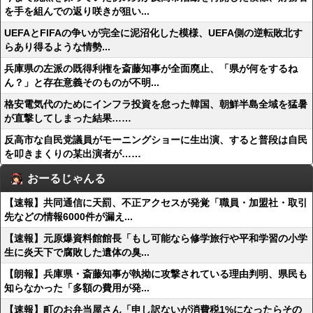
を手を組んでの返り咲きが狙い...
UEFAとFIFAの争いが完全に泥沼化した模様、UEFA側の逆転敗北す
らあり得るような情勢...
兵庫県の左派の既得利権を斎藤知事が全面廃止、「県が何をするね
ん？」と存在意義そのものが不明...
格安電気代のためにインフラ投資を怠った韓国、朝鮮半島全域を猛暑
が直撃してしまった結果……
反高市な自民党議員がモーニングショーに生出演、すると普段は自民
を叩きまくりの某出演者が……
おーるじゃんる
【速報】共同通信に天罰、不正アクセスが発覚「職員・加盟社・取引
先などの情報6000件が漏え...
【速報】元原爆資料館館長「もし可能なら修学旅行や平和学習の小学
生に炎天下で腐敗した遺体の臭...
【朗報】兵庫県・斎藤知事が執拗に攻撃されている理由判明、県民も
知らなかった「多額の費用が発...
【速報】町のお弁当屋さん「申し訳ないが消費税1%になったらその