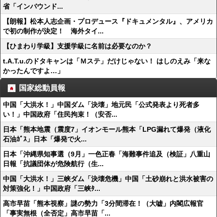
省「インバウンド...
【朗報】松本人志企画・プロデュース『ドキュメンタル』、アメリカ
で初の制作が決定！ 海外タイ...
【ひまわり学級】支援学級に名前は必要なのか？
t.A.T.u.のドタキャンは「Ｍステ」だけじゃない！ はしのえみ「来な
かったんですよ…」
国家総動員報
中国「大洪水！」中国ダム「決壊」地元民「公式発表より死者多
い！」中国政府「住民拘束！（安否...
日本「熊本地震（震度7」イオンモール熊本「LPG漏れて爆発（液化
石油ｶﾞｽ」日本「爆発で火...
日本「沖縄県知事選（9月」一色正春「海難事件追及（検証」八重山
日報「抗議団体が危険航行（生...
中国「大洪水！」三峡ダム「決壊危機」中国「土砂崩れと洪水被害の
対策強化！」中国政府「三峡ﾀ...
高市早苗「熊本視察」謎の勢力「3分間滞在！（大嘘」内閣広報官
「事実無根（全否定」高市早苗「...