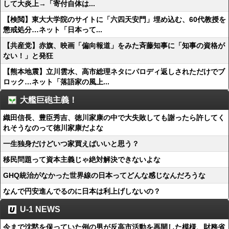
して大炎上→「寄付自体は...
【検閲】東大大学院のサイトに「六四天安門」埋め込む、60代教授を
懲戒処分…ネット「日本って...
【共産党】赤旗、映画「偏向報道」をみた斉藤知事に「知事の資格が
ない！」と発狂
【熊本地震】立川雲水、高市総理ネタにパロディ返しされただけでブ
ロック…ネット「落語家の風上...
大艦巨砲主義！
織田信長、豊臣秀吉、徳川家康の中で大失敗しても謝ったら許してく
れそうなのって徳川家康だよな
一生独身だけどいつ家買えばいいと思う？
移民問題って資本主義じゃ絶対解決できないよな
GHQ統治がなかった世界線の日本ってどんな感じなんだろうな
なんで円安進んでるのに日本は利上げしないの？
U-1 NEWS
今まで沈黙を保っていた例の男が反高市活動を再開した模様、財務省