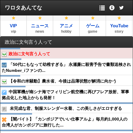
ワロタあんてな
VIP
ニュース
アニメ
ゲーム
YouTube
vip
news
hobby
game
story
政治に文句言う人って
政治に文句言う人って
「50代にもなって幼稚すぎる」 永瀬廉に殺害予告で書類送検され
たNumber_iファンの...
【令和の米騒動】農水省、今後は品薄状態が解消に向かう
中国軍機が南シナ海でフィリピン航空機に再びフレア放射、軍事
拠点化した地上からも発射！
未完成な君、制服スレンダー水着、この美しさがエロすぎる
【闇バイト】「カンボジアでいい仕事アルよ」毎月約1,000人の
台湾人がカンボジアに旅行した...