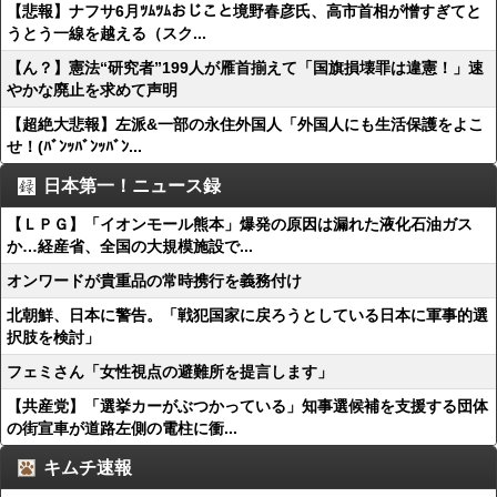
【悲報】ナフサ6月ﾂﾑﾂﾑおじこと境野春彦氏、高市首相が憎すぎてと
うとう一線を越える（スク...
【ん？】憲法“研究者”199人が雁首揃えて「国旗損壊罪は違憲！」速
やかな廃止を求めて声明
【超絶大悲報】左派&一部の永住外国人「外国人にも生活保護をよこ
せ！(ﾊﾞﾝｯﾊﾞﾝｯﾊﾞﾝ...
日本第一！ニュース録
【ＬＰＧ】「イオンモール熊本」爆発の原因は漏れた液化石油ガス
か…経産省、全国の大規模施設で...
オンワードが貴重品の常時携行を義務付け
北朝鮮、日本に警告。「戦犯国家に戻ろうとしている日本に軍事的選
択肢を検討」
フェミさん「女性視点の避難所を提言します」
【共産党】「選挙カーがぶつかっている」知事選候補を支援する団体
の街宣車が道路左側の電柱に衝...
キムチ速報