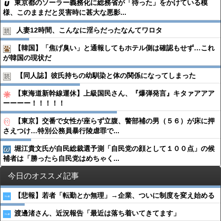
東京都のソーラー義務化に総務省が「待った」をかけている模
様、このままだと災害時に甚大な悪影...
人妻12時間、こんなに淫らだったなんてワロタ
【韓国】「焦げ臭い」と通報してもホテル側は確認もせず…これ
が韓国の現状だ
【同人誌】彼氏持ちの幼馴染と体の関係になってしまった
【東海道新幹線運休】上級国民さん、『爆弾発言』キタァアアア
ーーーー！！！！！
【東京】交番で女性が座らず立腹、警部補の男（５６）が床に押
さえつけ…特別公務員暴行陵虐罪で...
堀江貴文氏が自民総裁選予測「自民党の顔として１００点」の候
補者は「勝ったら自民党はめちゃく...
今日のオススメ記事
【悲報】若者「転勤とか無理」→企業、ついに制度を変え始める
渡邊渚さん、近況報告「最近は落ち着いてきてます」