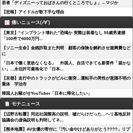
若者「ディズニーっておばさんの行くところでしょ」←マジか
【悲報】アイドルが歌下手な理由
痛いニュース(ﾉ∀`)
【東京】“インプラント壊れた”恐喝か 実際は装着なし 55歳男逮捕
「100件で4000万円...
【ソニー生命】金銭詐取また判明 顧客の保険を解約させ遊興費など
に
「日本で働く意欲なくなる」 外国人、自活できても新要件「届かな
い」…永住許可厳格化で「日本...
【京都】走行中のトラックがビルに衝突…運転手の男性が意識不明の
重体 宇治市
韓国人お騒がせYouTuber「日本に帰化したい」
モナニュース
【辺野古転覆】同志社国際高の説明、嘘だらけだった…ヘリ基地反対
協議会の虚偽説明も判明してネ...
【熊本地震】AV女優の寄付に「汚い金やけどありがとう????」リプ