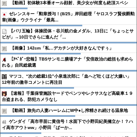
【動画】初体験3本番オール顔射、美少女が何度も絶頂スペシ
ゼレンスキー「勲章授与！(8/25」岸田総理「ヤロスラフ賢侯爵勲
章(画像」ウクライナ「最高...
【パリ五輪】体操団体・谷川航の金メダル、13日に「ちょっとサ
ビが」→10日でさらに進んだ「...
【画像】142cm「私…デカチンが大好きなんですぅ」
【ｱﾍﾞｶﾞｰ悲報】TBSサンモニ膳場アナ「安倍政治の総括も求めら
れる」自民総裁選
マツコ、“次の総裁1位”小泉進次郎に「血へど吐くほど大嫌い」
12年前の激辛コメントに再注目
【速報】千葉保管施設ヤードでベンツやレクサスなど高級車１９
台盗まれる、防犯カメラなし
【動画】旅先の人妻ハーレムにW中●︎し搾精され続ける温泉地
ゲンダイ「高市早苗に黄信号！水面下で小野田紀美擁立か！？ハ
イ高市アウトww」小野田「ばーか...