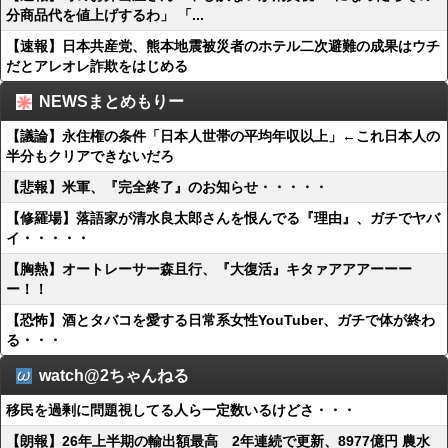
分商品代を値上げするわ」 「...
【速報】日本共産党、熊本地震被災者のホテル二次避難の成果はウチ
だとアレオレ詐欺をはじめる
NEWSまとめもりー
【議論】永住権の条件「日本人世帯の平均年収以上」←これ日本人の
半分もクリアできないだろ
【悲報】米軍、『完全終了』のお知らせ・・・・・
【修羅場】落語家が清水良太郎さんを恨んでる『理由』、ガチでヤバ
イ・・・・・
【胸熱】オートレーサー森且行、『大復活』キタァアアアーーー
ー！！
【恐怖】酒とタバコを愛する日常系女性YouTuber、ガチで体が終わ
る・・・
watch@2ちゃんねる
移民を過剰に問題視してる人ら一定数いるけどさ・・・
【朗報】26年上半期の輸出額最高 2年連続で更新、8977億円 農水