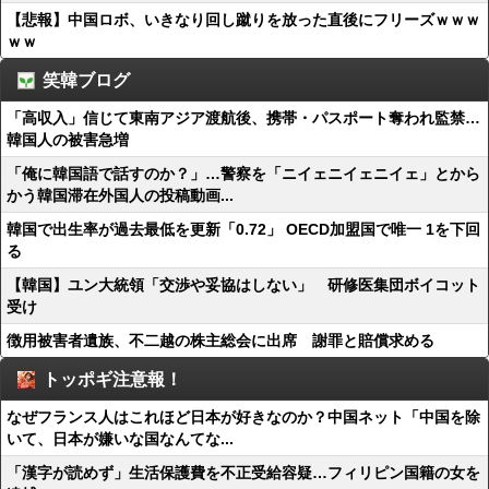
【悲報】中国ロボ、いきなり回し蹴りを放った直後にフリーズｗｗｗ
ｗｗ
笑韓ブログ
「高収入」信じて東南アジア渡航後、携帯・パスポート奪われ監禁…
韓国人の被害急増
「俺に韓国語で話すのか？」…警察を「ニイェニイェニイェ」とから
かう韓国滞在外国人の投稿動画...
韓国で出生率が過去最低を更新「0.72」 OECD加盟国で唯一 1を下回
る
【韓国】ユン大統領「交渉や妥協はしない」 研修医集団ボイコット
受け
徴用被害者遺族、不二越の株主総会に出席 謝罪と賠償求める
トッポギ注意報！
なぜフランス人はこれほど日本が好きなのか？中国ネット「中国を除
いて、日本が嫌いな国なんてな...
「漢字が読めず」生活保護費を不正受給容疑…フィリピン国籍の女を