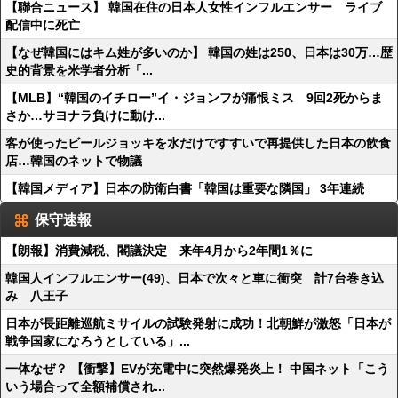
【聯合ニュース】 韓国在住の日本人女性インフルエンサー ライブ
配信中に死亡
【なぜ韓国にはキム姓が多いのか】 韓国の姓は250、日本は30万…歴
史的背景を米学者分析「...
【MLB】“韓国のイチロー”イ・ジョンフが痛恨ミス 9回2死からま
さか…サヨナラ負けに動け...
客が使ったビールジョッキを水だけですすいで再提供した日本の飲食
店…韓国のネットで物議
【韓国メディア】日本の防衛白書「韓国は重要な隣国」 3年連続
保守速報
【朗報】消費減税、閣議決定 来年4月から2年間1％に
韓国人インフルエンサー(49)、日本で次々と車に衝突 計7台巻き込
み 八王子
日本が長距離巡航ミサイルの試験発射に成功！北朝鮮が激怒「日本が
戦争国家になろうとしている」...
一体なぜ？ 【衝撃】EVが充電中に突然爆発炎上！ 中国ネット「こう
いう場合って全額補償され...