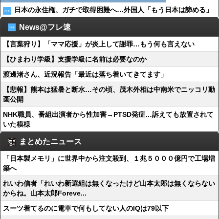
日本の永住権、ガチで取得困難へ…外国人「もう日本は諦める」
News@フレ速
【言葉狩り】「ママ応援」が炎上して謝罪…もう何も言えない
【ひまわり学級】支援学級に名前は必要なのか
渡邊渚さん、近況報告「最近は落ち着いてきてます」
【悲報】熊本は猛暑と断水…その頃、茂木外相は中南米でニッコリ動
画公開
NHK職員、番組出演者から性加害→PTSD発症…訴えても放置されて
いた模様
まとめたニュース
「日本製メモリ」に世界中から注文殺到、１兆５０００億円で工場増
築へ
れいわ信者「れいわ新選組は無くなったけど山本太郎は無くならない
からね。山本太郎Foreve...
スーツ着てるのに電車で何もしてない人のIQは79以下