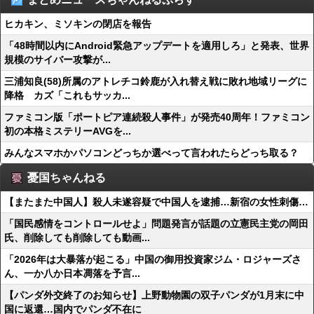
ヒカキン、ミソキンの閉店を報告
「48時間以内にAndroid緊急アップデートを適用しろ」と発表、世界
規模のサイバー攻撃が...
三浦知良(58)所属のアトレチコ鈴鹿が入れ替え戦に敗れ地域リーグに
降格 カズ「これもサッカ...
ファミコン版「ポートピア連続殺人事件」が発売40周年！ファミコン
初の本格ミステリーAVGを...
みんなスマホかパソコンどっちか選べって言われたらどっち取る？
憂国ちゃんねる
【またまた中国人】殺人未遂容疑で中国人を逮捕…新宿の女性刺傷…
「国民感情をコントロールせよ」問題発言が話題の立憲民主党の岡田
氏、削除しても削除しても動画...
「2026年は大暴落が起こる」中国の御用投資家ジム・ロジャーズさ
ん、一か八か日本凋落を予言...
【パンダ外交終了のお知らせ】上野動物園の双子パンダが1月末に中
国に返還…国内でパンダ不在に