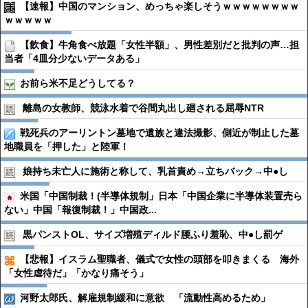
【速報】中国のマンション、めっちゃ楽しそうｗｗｗｗｗｗｗｗ
ｗｗｗｗｗ
【飲食】牛角食べ放題「女性半額」、男性差別だと批判の声…担
当者「4皿分少ないデータある」
お前ら米不足どうしてる？
離島の女教師、競泳水着で谷間丸出し廻される屈辱NTR
戦死兵のアーリントン墓地で遺族と違法撮影、側近が制止した墓
地職員を「押した」と陸軍！
娘持ち未亡人に施術と称して、乳首責め→立ちバック→中●︎し
米国「中国制裁！(半導体規制」日本「中国企業に半導体装置売ら
ない」中国「報復制裁！」中国政...
黒パンストOL、サイズ増殖ディルド腰ふり羞恥、中●︎し罰ゲ
【悲報】イスラム聖職者、儀式で女性の頭部を叩きまくる 海外
「女性虐待だ」「かなり痛そう」
河野太郎氏、解雇規制緩和に意欲 「流動性高めるため」