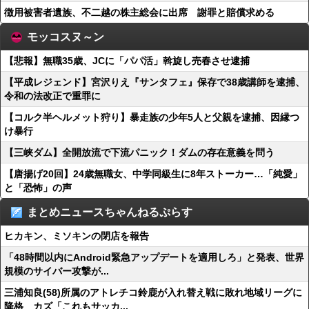
徴用被害者遺族、不二越の株主総会に出席 謝罪と賠償求める
モッコスヌ～ン
【悲報】無職35歳、JCに「パパ活」斡旋し売春させ逮捕
【平成レジェンド】宮沢りえ『サンタフェ』保存で38歳講師を逮捕、
令和の法改正で重罪に
【コルク半ヘルメット狩り】暴走族の少年5人と父親を逮捕、因縁つ
け暴行
【三峡ダム】全開放流で下流パニック！ダムの存在意義を問う
【唐揚げ20回】24歳無職女、中学同級生に8年ストーカー…「純愛」
と「恐怖」の声
まとめニュースちゃんねるぷらす
ヒカキン、ミソキンの閉店を報告
「48時間以内にAndroid緊急アップデートを適用しろ」と発表、世界
規模のサイバー攻撃が...
三浦知良(58)所属のアトレチコ鈴鹿が入れ替え戦に敗れ地域リーグに
降格 カズ「これもサッカ...