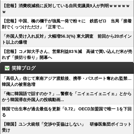
【悲報】消費税減税に反対している自民党議員9人が判明ｗｗｗｗｗ
ｗ
【悲報】中国、橋の欄干が強風一発で粉々に 鉄筋ゼロ 当局「接着
剤でくっつけただけ」「正常で...
「外国人受け入れ反対」大幅増56.3(%) 東大調査 前回から20ポイン
ト以上の爆増
【悲報】コメ卸大手さん、営業利益83％減 高値で買い込んだ米が売
れず「損切り祭り」開幕へ
笑韓ブログ
「高収入」信じて東南アジア渡航後、携帯・パスポート奪われ監禁…
韓国人の被害急増
「俺に韓国語で話すのか？」…警察を「ニイェニイェニイェ」とから
かう韓国滞在外国人の投稿動画...
韓国で出生率が過去最低を更新「0.72」 OECD加盟国で唯一 1を下回
る
【韓国】ユン大統領「交渉や妥協はしない」 研修医集団ボイコット
受け