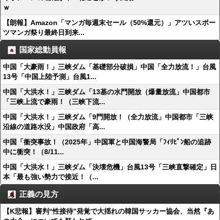
ｗ
【朗報】Amazon「マンガ毎週末セール（50%還元）」アツいスポー
ツマンガ祭り最終日到来...
国家総動員報
中国「大豪雨！」三峡ダム「基礎部分破損」中国「全力放流！」台風
13号「中国上陸予測」台風1...
中国「大洪水！」三峡ダム「13基の水門開放（爆量放流」中国都市
「三峡上流で豪雨！（三峡下流...
中国「大洪水！」三峡ダム「9門開放！（全力放流」中国都市「三峡
沿線の道路水没」中国政府「高...
中国「衝突事故！（2025年」中国軍と中国海警局「ﾌｨﾘﾋﾟﾝ船の追跡
中に衝突！（8/11...
中国「大洪水！」三峡ダム「決壊危機」台風13号「三峡直撃確定」日
本「最も強い勢力で接近！（...
正義の見方
【K悲報】審判“性接待”発覚で大揺れの韓国サッカー協会、当然『あ