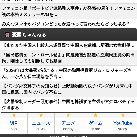
ファミコン版「ポートピア連続殺人事件」が発売40周年！ファミコン
初の本格ミステリーAVGを...
みんなスマホかパソコンどっちか選べって言われたらどっち取る？
憂国ちゃんねる
【またまた中国人】殺人未遂容疑で中国人を逮捕…新宿の女性刺傷…
「国民感情をコントロールせよ」問題発言が話題の立憲民主党の岡田
氏、削除しても削除しても動画...
「2026年は大暴落が起こる」中国の御用投資家ジム・ロジャーズさ
ん、一か八か日本凋落を予言...
【パンダ外交終了のお知らせ】上野動物園の双子パンダが1月末に中
国に返還…国内でパンダ不在に
【火器管制レーダー照射事件】中国を擁護する主張がアクロバティッ
ク過ぎる…
VIP
ニュース
アニメ
ゲーム
YouTube
vip
news
hobby
game
story