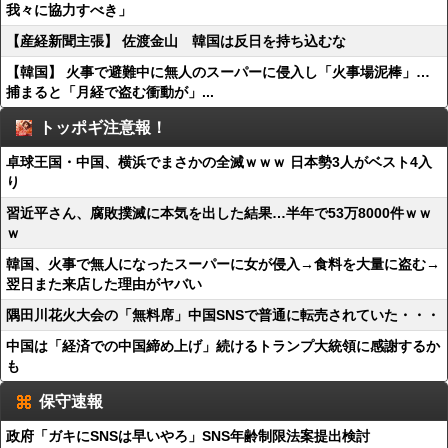
我々に協力すべき」
【産経新聞主張】 佐渡金山 韓国は反日を持ち込むな
【韓国】 火事で避難中に無人のスーパーに侵入し「火事場泥棒」…
捕まると「月経で盗む衝動が」...
トッポギ注意報！
卓球王国・中国、横浜でまさかの全滅ｗｗｗ 日本勢3人がベスト4入
り
習近平さん、腐敗撲滅に本気を出した結果…半年で53万8000件ｗｗ
ｗ
韓国、火事で無人になったスーパーに女が侵入→食料を大量に盗む→
翌日また来店した理由がヤバい
隅田川花火大会の「無料席」中国SNSで普通に転売されていた・・・
中国は「経済での中国締め上げ」続けるトランプ大統領に感謝するか
も
保守速報
政府「ガキにSNSは早いやろ」SNS年齢制限法案提出検討