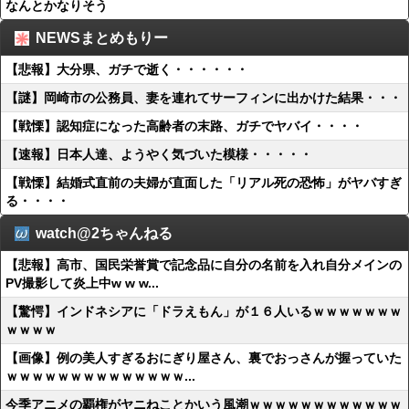
なんとかなりそう
NEWSまとめもりー
【悲報】大分県、ガチで逝く・・・・・・
【謎】岡崎市の公務員、妻を連れてサーフィンに出かけた結果・・・
【戦慄】認知症になった高齢者の末路、ガチでヤバイ・・・・
【速報】日本人達、ようやく気づいた模様・・・・・
【戦慄】結婚式直前の夫婦が直面した「リアル死の恐怖」がヤバすぎ
る・・・・
watch@2ちゃんねる
【悲報】高市、国民栄誉賞で記念品に自分の名前を入れ自分メインの
PV撮影して炎上中w w w...
【驚愕】インドネシアに「ドラえもん」が１６人いるｗｗｗｗｗｗｗ
ｗｗｗｗ
【画像】例の美人すぎるおにぎり屋さん、裏でおっさんが握っていた
ｗｗｗｗｗｗｗｗｗｗｗｗｗｗ...
今季アニメの覇権がヤニねことかいう風潮ｗｗｗｗｗｗｗｗｗｗｗｗ