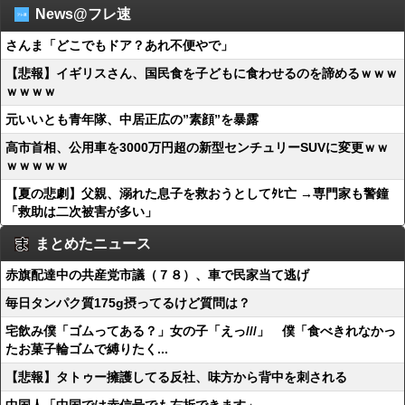
News@フレ速
さんま「どこでもドア？あれ不便やで」
【悲報】イギリスさん、国民食を子どもに食わせるのを諦めるｗｗｗ
ｗｗｗｗ
元いいとも青年隊、中居正広の”素顔”を暴露
高市首相、公用車を3000万円超の新型センチュリーSUVに変更ｗｗ
ｗｗｗｗｗ
【夏の悲劇】父親、溺れた息子を救おうとしてﾀﾋ亡 →専門家も警鐘
「救助は二次被害が多い」
まとめたニュース
赤旗配達中の共産党市議（７８）、車で民家当て逃げ
毎日タンパク質175g摂ってるけど質問は？
宅飲み僕「ゴムってある？」女の子「えっ///」 僕「食べきれなかっ
たお菓子輪ゴムで縛りたく...
【悲報】タトゥー擁護してる反社、味方から背中を刺される