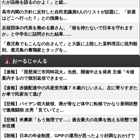
たが品格を語るのかよ！」と総...
高市内閣の方針に反対した自民党議員9人のリストが話題に、「岩屋
はどこへ行った？」との指摘も...
反核団体の代表を務める爺さん、「核を持たないで日本を守れます
か」と中学生に詰問された結果…...
「鹿児島でもこんなの出さんて」と大阪に上陸した某料理店に批判殺
到、鹿児島の養鶏家とタッグを...
おーるじゃんる
【速報】「琵琶湖三市同時花火」当然、開催中止を発表 主催「今後
案内するので個別返信できませ...
【速報】赤旗配達中の共産党市議７８歳のじいさん、左に寄りすぎた
か車で民家当て逃げ
【悲報】バイデン前大統領、癌が骨など体中に転移でかなり衰弱状態
で激痛闘病 次男「見ていてと...
【悲報】米農家「もう無理です…」過去最大の在庫を抱える状態で新
米収穫
【朗報】日本の年金制度、GPIFの運用が思ったより好調なおかげで