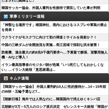
だまされた認識なし」
韓国サッカー協会、外国人審判を性接待で買収していた事が判明
軍事ミリタリー速報
「神聖なる場所です」靖国神社、境内におけるコスプレや軍装の禁止
を発表！
ウクライナがモスクワに向けて初の弾道ミサイルを発射か？！
中国の三峡ダムが全開放流を実施…長江流域で深刻な洪水被害！
防衛費、過去最大の約8兆9千億円要求へ…予算案で膨張、迎撃用無人
機・AIなど導入！
イラン最高指導者のモジタバ師が危篤「いつ死亡してもおかしくな
い」…イラン大統領「意思疎通は...
キムチ速報
【韓国サッカー協会】 外国人審判約10人に性的接待か…14～15年前
のW杯・五輪予選など7...
【朝鮮日報】海外では人気なのに…韓国国内で消えゆくキンパ店
北朝鮮が3万～5万人のロシア派兵決定 ゼレンスキー大統領「韓国が