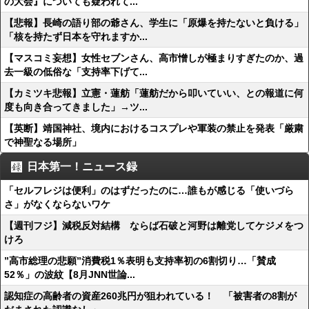
の大会』についても疑われて...
【悲報】長崎の語り部の爺さん、学生に「原爆を持たないと負ける」
「核を持たず日本を守れますか...
【マスコミ妄想】女性セブンさん、高市憎しが極まりすぎたのか、過
去一級の低俗な「支持率下げて...
【カミツキ悲報】立憲・蓮舫「蓮舫だから叩いていい、との報道に何
度も向き合ってきました」→ツ...
【英断】靖国神社、境内におけるコスプレや軍装の禁止を発表「厳粛
で神聖なる場所」
日本第一！ニュース録
「セルフレジは便利」のはずだったのに…誰もが感じる「使いづら
さ」がなくならないワケ
【週刊フジ】減税反対結構 ならば石破と河野は離党してケジメをつ
けろ
”高市総理の悲願”消費税1％表明も支持率初の6割切り…「賛成
52％」の波紋【8月JNN世論...
認知症の高齢者の資産260兆円が狙われている！ 「被害者の8割が