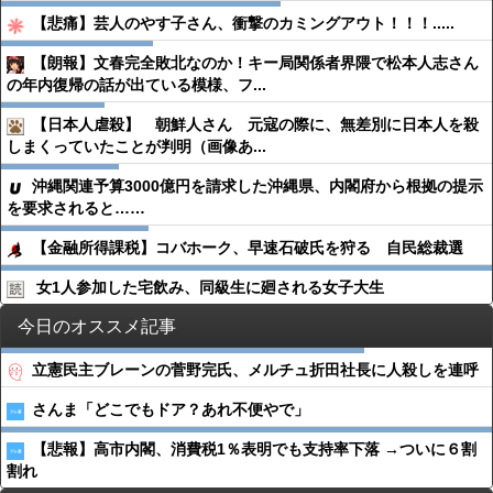
【悲痛】芸人のやす子さん、衝撃のカミングアウト！！！.....
【朗報】文春完全敗北なのか！キー局関係者界隈で松本人志さん
の年内復帰の話が出ている模様、フ...
【日本人虐殺】 朝鮮人さん 元寇の際に、無差別に日本人を殺
しまくっていたことが判明（画像あ...
沖縄関連予算3000億円を請求した沖縄県、内閣府から根拠の提示
を要求されると……
【金融所得課税】コバホーク、早速石破氏を狩る 自民総裁選
女1人参加した宅飲み、同級生に廻される女子大生
今日のオススメ記事
立憲民主ブレーンの菅野完氏、メルチュ折田社長に人殺しを連呼
さんま「どこでもドア？あれ不便やで」
【悲報】高市内閣、消費税1％表明でも支持率下落 →ついに６割
割れ