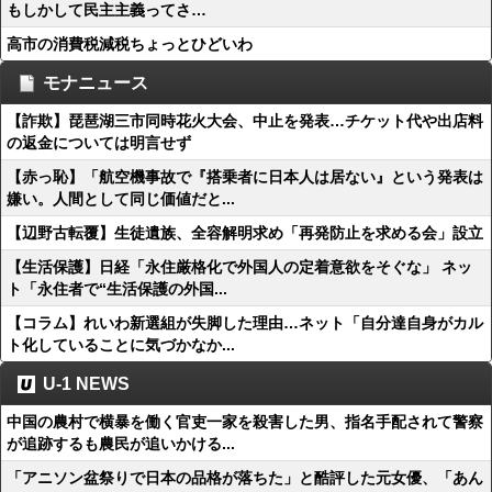
もしかして民主主義ってさ…
高市の消費税減税ちょっとひどいわ
モナニュース
【詐欺】琵琶湖三市同時花火大会、中止を発表…チケット代や出店料
の返金については明言せず
【赤っ恥】「航空機事故で『搭乗者に日本人は居ない』という発表は
嫌い。人間として同じ価値だと...
【辺野古転覆】生徒遺族、全容解明求め「再発防止を求める会」設立
【生活保護】日経「永住厳格化で外国人の定着意欲をそぐな」 ネッ
ト「永住者で“生活保護の外国...
【コラム】れいわ新選組が失脚した理由…ネット「自分達自身がカル
ト化していることに気づかなか...
U-1 NEWS
中国の農村で横暴を働く官吏一家を殺害した男、指名手配されて警察
が追跡するも農民が追いかける...
「アニソン盆祭りで日本の品格が落ちた」と酷評した元女優、「あん