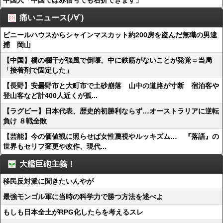
中国人「中国では赤信号でも右折できます」
痛いニュース(ﾉ∀`)
ビニールハウスからシャインマスカット約200房を盗んだ無職の男逮
捕 岡山
【中国】橋の欄干が強風で倒壊、中に鉄筋がないことが発覚＝当局
「接着剤で固定した」
【長野】安曇野市と大町市で土砂崩落 山中の道路が寸断 宿泊客や
登山客など計400人近くが孤...
【ラグビー】日本代表、歴史的初勝利ならず…オーストラリアに逆転
負け ８戦全敗
【芸能】今の価値観に照らせば女性蔑視やルッキズム… 『落語』の
世界もセリフ変更や改作、現代...
大艦巨砲主義！
移民反対派に聞きたいんやが
最強モンゴル軍に当時の科学力で勝つ方法を述べよ
もしも日本全土がRPG化したらを考えるスレ