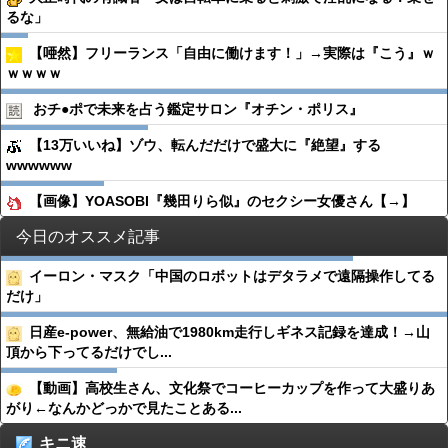
るな」
【唖然】フリーランス「自由に働けます！」→実際は『こう』ｗ
ｗｗｗｗ
おチ●︎ポで未来を占う鑑定サロン『オチン・ポリス』
【13万いいね】ゾウ、転んだだけで盛大に『絶望』する
wwwwww
【画像】YOASOBI『幾田りら似』のセクシー女優さん【→】
今日のオススメ記事
イーロン・マスク「中国のロボットはデタラメで遠隔操作してる
だけ」
日産e-power、無給油で1980km走行しギネス記録を達成！→山
頂から下ってるだけでし...
【動画】高校生さん、文化祭でコーヒーカップを作って大盛りあ
がり←なんかどっかで見たことある...
キニ速