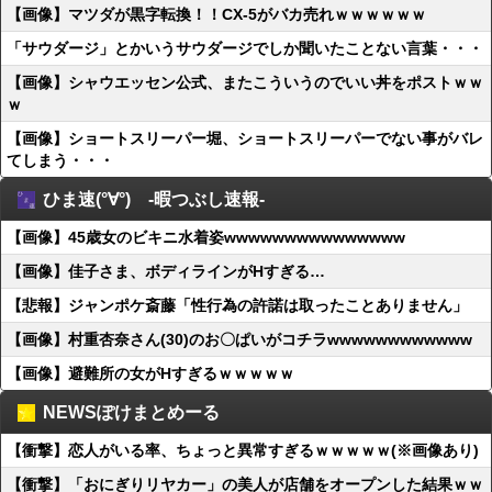
【画像】マツダが黒字転換！！CX-5がバカ売れｗｗｗｗｗｗ
「サウダージ」とかいうサウダージでしか聞いたことない言葉・・・
【画像】シャウエッセン公式、またこういうのでいい丼をポストｗｗ
ｗ
【画像】ショートスリーパー堀、ショートスリーパーでない事がバレ
てしまう・・・
ひま速(°∀°) -暇つぶし速報-
【画像】45歳女のビキニ水着姿wwwwwwwwwwwwwww
【画像】佳子さま、ボディラインがHすぎる…
【悲報】ジャンポケ斎藤「性行為の許諾は取ったことありません」
【画像】村重杏奈さん(30)のお〇ぱいがコチラwwwwwwwwwwww
【画像】避難所の女がHすぎるｗｗｗｗｗ
NEWSぽけまとめーる
【衝撃】恋人がいる率、ちょっと異常すぎるｗｗｗｗｗ(※画像あり)
【衝撃】「おにぎりリヤカー」の美人が店舗をオープンした結果ｗｗ