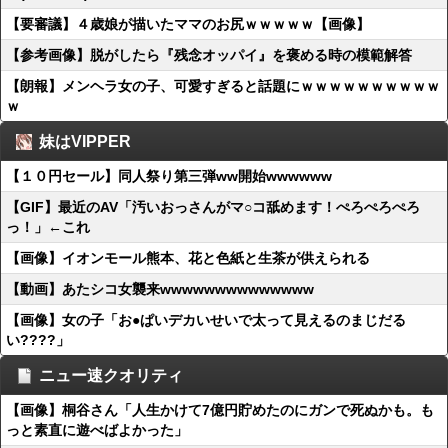
【要審議】４歳娘が描いたママのお尻ｗｗｗｗｗ【画像】
【参考画像】脱がしたら『残念オッパイ』を褒める時の模範解答
【朗報】メンヘラ女の子、可愛すぎると話題にｗｗｗｗｗｗｗｗｗｗ
ｗ
妹はVIPPER
【１０円セール】同人祭り第三弾ww開始wwwwww
【GIF】最近のAV「汚いおっさんがマ○コ舐めます！ぺろぺろぺろ
っ！」←これ
【画像】イオンモール熊本、花と色紙と生茶が供えられる
【動画】あたシコ女襲来wwwwwwwwwwwwww
【画像】女の子「お●ぱいデカいせいで太って見えるのまじだる
い????」
ニュー速クオリティ
【画像】桐谷さん「人生かけて7億円貯めたのにガンで死ぬかも。も
っと素直に遊べばよかった」