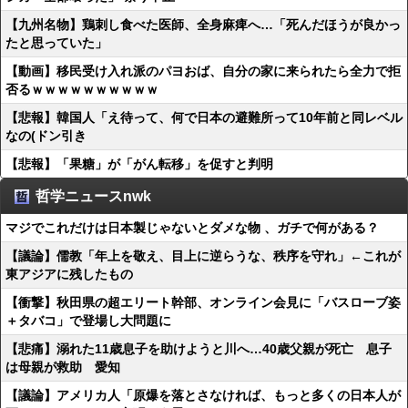
【九州名物】鶏刺し食べた医師、全身麻痺へ…「死んだほうが良かっ
たと思っていた」
【動画】移民受け入れ派のパヨおば、自分の家に来られたら全力で拒
否るｗｗｗｗｗｗｗｗｗｗ
【悲報】韓国人「え待って、何で日本の避難所って10年前と同レベル
なの(ドン引き
【悲報】「果糖」が「がん転移」を促すと判明
哲学ニュースnwk
マジでこれだけは日本製じゃないとダメな物 、ガチで何がある？
【議論】儒教「年上を敬え、目上に逆らうな、秩序を守れ」←これが
東アジアに残したもの
【衝撃】秋田県の超エリート幹部、オンライン会見に「バスローブ姿
＋タバコ」で登場し大問題に
【悲痛】溺れた11歳息子を助けようと川へ…40歳父親が死亡 息子
は母親が救助 愛知
【議論】アメリカ人「原爆を落とさなければ、もっと多くの日本人が