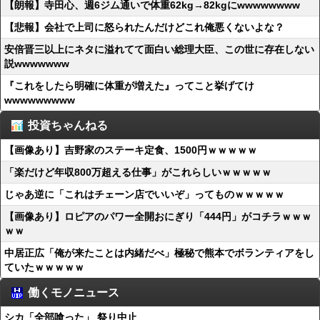
【朗報】寺田心、週6ジム通いで体重62kg→82kgにwwwwwwww
【悲報】会社で上司に怒られたんだけどこれ俺悪くないよな？
安倍晋三以上にネタに溢れてて面白い総理大臣、この世に存在しない
説wwwwwww
『これをしたら明確に体重が増えた』ってこと挙げてけ
wwwwwwwww
投資ちゃんねる
【画像あり】吉野家のステーキ定食、1500円ｗｗｗｗｗ
「楽だけど年収800万超える仕事」がこれらしいｗｗｗｗｗ
じゃあ逆に「これはチェーン店でいいぞ」ってものｗｗｗｗｗ
【画像あり】ロピアのパワー全開おにぎり「444円」がコチラｗｗｗ
ｗｗ
中居正広「俺が来たことは内緒だべ」極秘で熊本でボランティアをし
ていたｗｗｗｗｗ
働くモノニュース
シカ「全部喰った」 祭り中止