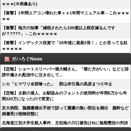
ｗｗｗ(※画像あり)
【衝撃】1年間エアコン壊れた車ｖｓ1年間マニュアル車←これｗｗｗ
ｗｗ
【衝撃】地方の知事「減税されたら100億以上税収減るんです
が？????」←これｗｗｗｗｗ
【衝撃】インデックス投資で「20年後に資産2倍！」とか言ってる奴
ｗｗｗｗｗ
ガハろぐNews
【悲報】ショートスリーパー堀大輔さん、「寝た方がいい」などと誹
謗中傷され配信中に泣き出して...
シカ「ヒマワリ全部喰った」 郡山布引風の高原まつり中止
【悲報】太鼓の達人、お馴染みのフォントの使用料が年間6万から年
間320万になったので変更に
京大病院、脳腫瘍摘出手術で誤って腫瘍の無い部位を摘出 脳幹など
損傷受け植物状態に
北海道江別大学生殺人事件、主犯格の川口被告(19)に無期懲役の判決