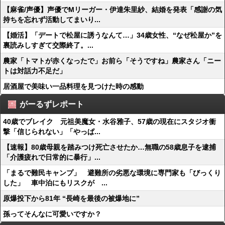
【麻雀/声優】声優でMリーガー・伊達朱里紗、結婚を発表「感謝の気
持ちを忘れず活動してまいり...
【婚活】「デートで松屋に誘うなんて…」34歳女性、“なぜ松屋か”を
裏読みしすぎて交際終了。...
農家「トマトが赤くなったで」お前ら「そうですね」農家さん「ニー
トは対話力不足だ」
居酒屋で美味い一品料理を見つけた時の感動
がーるずレポート
40歳でブレイク 元祖美魔女・水谷雅子、57歳の現在にスタジオ衝
撃「信じられない」「やっぱ...
【速報】80歳母親を踏みつけ死亡させたか…無職の58歳息子を逮捕
「介護疲れで日常的に暴行」...
「まるで難民キャンプ」 避難所の劣悪な環境に専門家も「びっくり
した」 車中泊にもリスクが ...
原爆投下から81年 “長崎を最後の被爆地に”
孫ってそんなに可愛いですか？