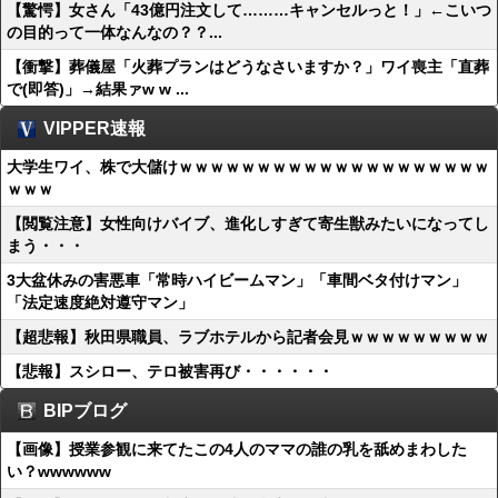
【驚愕】女さん「43億円注文して………キャンセルっと！」←こいつ
の目的って一体なんなの？？...
【衝撃】葬儀屋「火葬プランはどうなさいますか？」ワイ喪主「直葬
で(即答)」→結果ァw w ...
VIPPER速報
大学生ワイ、株で大儲けｗｗｗｗｗｗｗｗｗｗｗｗｗｗｗｗｗｗｗｗ
ｗｗｗ
【閲覧注意】女性向けバイブ、進化しすぎて寄生獣みたいになってし
まう・・・
3大盆休みの害悪車「常時ハイビームマン」「車間ベタ付けマン」
「法定速度絶対遵守マン」
【超悲報】秋田県職員、ラブホテルから記者会見ｗｗｗｗｗｗｗｗｗ
【悲報】スシロー、テロ被害再び・・・・・・
BIPブログ
【画像】授業参観に来てたこの4人のママの誰の乳を舐めまわした
い？wwwwww