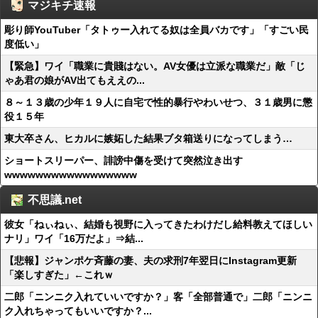
マジキチ速報
彫り師YouTuber「タトゥー入れてる奴は全員バカです」「すごい民
度低い」
【緊急】ワイ「職業に貴賤はない。AV女優は立派な職業だ」敵「じ
ゃあ君の娘がAV出てもええの...
８～１３歳の少年１９人に自宅で性的暴行やわいせつ、３１歳男に懲
役１５年
東大卒さん、ヒカルに嫉妬した結果ブタ箱送りになってしまう…
ショートスリーパー、誹謗中傷を受けて突然泣き出す
wwwwwwwwwwwwwwwww
不思議.net
彼女「ねぃねぃ、結婚も視野に入ってきたわけだし給料教えてほしい
ナリ」ワイ「16万だよ」⇒結...
【悲報】ジャンポケ斉藤の妻、夫の求刑7年翌日にInstagram更新
「楽しすぎた」←これｗ
二郎「ニンニク入れていいですか？」客「全部普通で」二郎「ニンニ
ク入れちゃってもいいですか？...