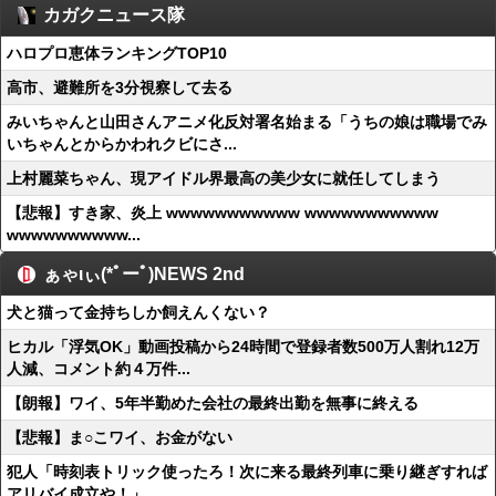
カガクニュース隊
ハロプロ恵体ランキングTOP10
高市、避難所を3分視察して去る
みいちゃんと山田さんアニメ化反対署名始まる「うちの娘は職場でみ
いちゃんとからかわれクビにさ...
上村麗菜ちゃん、現アイドル界最高の美少女に就任してしまう
【悲報】すき家、炎上 wwwwwwwwwww wwwwwwwwwww
wwwwwwwwww...
ぁゃιぃ(*ﾟーﾟ)NEWS 2nd
犬と猫って金持ちしか飼えんくない？
ヒカル「浮気OK」動画投稿から24時間で登録者数500万人割れ12万
人減、コメント約４万件...
【朗報】ワイ、5年半勤めた会社の最終出勤を無事に終える
【悲報】ま○こワイ、お金がない
犯人「時刻表トリック使ったろ！次に来る最終列車に乗り継ぎすれば
アリバイ成立や！」