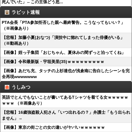
死んでいた」←この主張どう思...
ラビット速報
PTA会長「PTA参加拒否した親へ最終警告。こうなってもいい？」
（※画像あり）
【悲報】加藤小夏(おなつ)「演技中に惚れてしまった俳優がいる」
（※動画あり）
【画像】姪っ子集団「おじちゃん、夏休みの間ずっと泊ってくね」
【画像】令和最新版・宇垣美里(35)ｗｗｗｗｗｗｗｗｗ
【画像】あだち充、タッチの上杉達也が浅倉南に告白したシーンを完
全再現wwwwwww
うしみつ
英語でとんでもないことが書いてあるTシャツを着てる女ｗｗｗｗｗ
ｗｗｗ （※画像あり）
【悲報】16歳強盗殺人犯さん「いつ出れるの？」弁護士「もう出られ
ません」→
【画像】東京の街ごとの女の違いがヤバいｗｗｗｗｗｗ