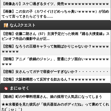
【画像あり】スケ〇過ぎるタイツ、発売ｗｗｗｗｗｗｗｗｗｗｗｗｗ
【画像】この女の子（カワイイけどめっちゃ臭いｗｗｗｗｗ）が泊め
てって言ってきたらどうする…...
なんJクエスト
【悲報】佐藤二朗さん（57）主演予定だった映画『踊る大捜査線』ス
ピンオフ作品の撮影中止が正...
【悲報】なろうの王様キャラって無能ばかりじゃないか？ｗｗｗｗｗ
ｗｗｗｗｗ
【朗報】アニメ「鉄鍋のジャン」、普通にクソ面白いｗｗｗｗｗｗｗ
ｗｗｗ
【悲報】女さんってガチで容姿ゲーすぎないか？・・・・・・・・・
【悲報】大阪都構想って反対する奴おるん？ｗｗｗｗｗｗｗｗｗｗ
まにゅそく
【動画】町の中華料理屋さん、娘の採用で人気店になってしまう
★★水着姿を見た彼氏が「核兵器並みのボディだね」って褒めてくれ
た(´；ω；｀)