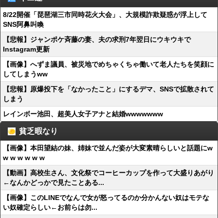
8/22開催「琵琶湖三市同時花火大会」、大規模詐欺疑惑が浮上して
SNS阿鼻叫喚
【悲報】ジャンポケ斉藤の妻、夫の求刑7年翌日にウキウキで
Instagram更新
【画像】へずま議員、被災地でめちゃくちゃ働いて老人たちを笑顔に
してしまうww
【悲報】原爆投下を「なかったこと」にするデマ、SNSで拡散されて
しまう
レインボー池田、超美人女子アナと結婚wwwwwww
貧乏暇なり
【画像】本田望結の妹、姉妹で並んだ姿が大変素晴らしいと話題にw
w w w w w w
【動画】高校生さん、文化祭でコーヒーカップを作って大盛りあがり
←なんかどっかで見たことある...
【画像】このLINEでなんで女が怒ってるのか分かんない奴はモテな
い奴確定らしい←お前らは勿...