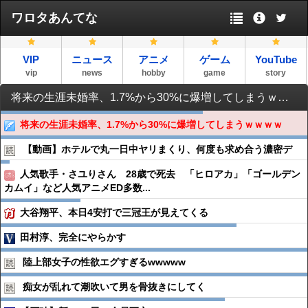
ワロタあんてな
VIP
ニュース
アニメ
ゲーム
YouTube
vip
news
hobby
game
story
将来の生涯未婚率、1.7%から30%に爆増してしまうｗｗｗｗ
将来の生涯未婚率、1.7%から30%に爆増してしまうｗｗｗｗ
【動画】ホテルで丸一日中ヤリまくり、何度も求め合う濃密デ
人気歌手・さユりさん 28歳で死去 「ヒロアカ」「ゴールデン
カムイ」など人気アニメED多数...
大谷翔平、本日4安打で三冠王が見えてくる
田村淳、完全にやらかす
陸上部女子の性欲エグすぎるwwwww
痴女が乱れて潮吹いて男を骨抜きにしてく