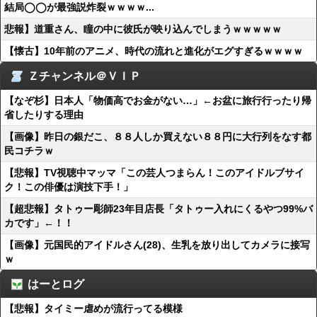
結局◯◯が最強説炸裂ｗｗｗｗ...
悲報】道重さん、瞳の中に彼氏が映り込んでしまうｗｗｗｗｗ
【懐古】10年前のアニメ、時代の流れと進化がエグすぎるｗｗｗｗ
Ｚチャンネル＠ＶＩＰ
【なぞ杉】日本人「物価高でお金がない…」←お盆に旅行行ったり帰
省したりする理由
【画像】昨日の銀だこ、８８人しか買えない８８円に大行列をなす都
民コチラｗ
【悲報】TV視聴中マッマ「この芸人つまらん！このアイドルブサイ
ク！この俳優は演技下手！」
【超悲報】タトゥー彫師23年目店長「タトゥー入れにくるやつ99%バ
カです」←！！
【画像】元国民的アイドルさん(28)、生乳を放り出してカメラに接写
ｗ
はーとログ
【悲報】タイミー虐めが流行ってる模様