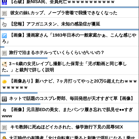
【石破】新NISA民、全員死亡ｗｗｗｗｗｗｗｗｗｗｗ
彼女の妹Lカップ、ノーブラ密着で我慢できなくなった
【悲報】アフガニスタン、未知の感染症が蔓延
【画像】漫画家さん「1983年日本の一般家庭かぁ、こんな感じや
ろ」
旅行で泊まるホテルっていくらくらいがいいの？
3～6歳の女児レイプし撮影した保育士「児ポ動画と同じ事し
た。」と裁判で詳しく説明
【画像あり】新ハナビ、7ヶ月打ってやっと20万G超えたわｗｗｗ
ｗｗｗｗｗｗ
ネットで話題のコスプレ野郎、毎回発想が天才すぎて草【画像】
【画像】元旦那EDの美女、またパンツ履き忘れで肌見せ●●すぎ
www
キモ教師に死ぬほどイカされた、修学旅行下見の屈辱SEX
大正時代の有識者「女は自転車に乗ると刺激で淫乱になる！乗せ