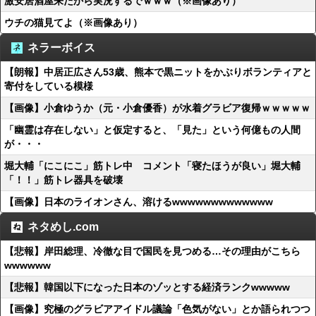
激安居酒屋来たから実況するでｗｗｗ（※画像あり）
ウチの猫見てよ（※画像あり）
ネラーボイス
【朗報】中居正広さん53歳、熊本で黒ニットをかぶりボランティアと
寄付をしている模様
【画像】小倉ゆうか（元・小倉優香）が水着グラビア復帰ｗｗｗｗｗ
「幽霊は存在しない」と仮定すると、「見た」という何億もの人間
が・・・
堀大輔「にこにこ」筋トレ中 コメント「寝たほうが良い」堀大輔
「！！」筋トレ器具を破壊
【画像】日本のライオンさん、溶けるwwwwwwwwwwwww
ネタめし.com
【悲報】岸田総理、冷徹な目で国民を見つめる…その理由がこちら
wwwwww
【悲報】韓国以下になった日本のゾッとする経済ランクwwwww
【画像】究極のグラビアアイドル議論「色気がない」とか語られつつ