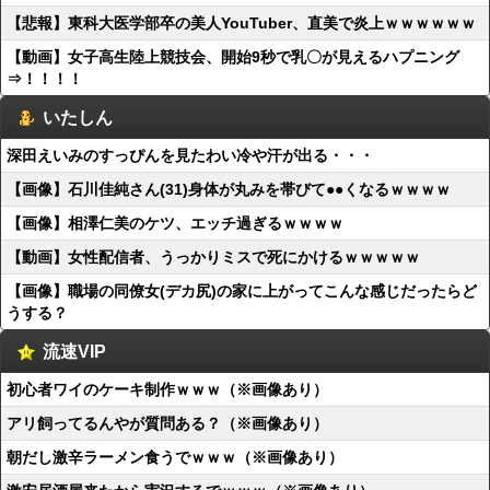
【悲報】東科大医学部卒の美人YouTuber、直美で炎上ｗｗｗｗｗｗ
【動画】女子高生陸上競技会、開始9秒で乳〇が見えるハプニング
⇒！！！！
いたしん
深田えいみのすっぴんを見たわい冷や汗が出る・・・
【画像】石川佳純さん(31)身体が丸みを帯びて●●くなるｗｗｗｗ
【画像】相澤仁美のケツ、エッチ過ぎるｗｗｗｗ
【動画】女性配信者、うっかりミスで死にかけるｗｗｗｗｗ
【画像】職場の同僚女(デカ尻)の家に上がってこんな感じだったらど
うする？
流速VIP
初心者ワイのケーキ制作ｗｗｗ（※画像あり）
アリ飼ってるんやが質問ある？（※画像あり）
朝だし激辛ラーメン食うでｗｗｗ（※画像あり）