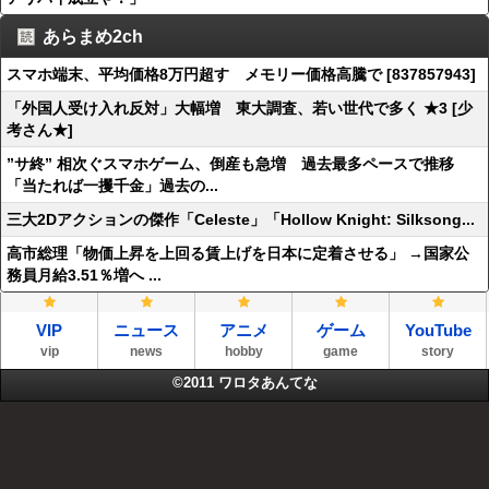
あらまめ2ch
スマホ端末、平均価格8万円超す メモリー価格高騰で [837857943]
「外国人受け入れ反対」大幅増 東大調査、若い世代で多く ★3 [少
考さん★]
”サ終” 相次ぐスマホゲーム、倒産も急増 過去最多ペースで推移
「当たれば一攫千金」過去の...
三大2Dアクションの傑作「Celeste」「Hollow Knight: Silksong...
高市総理「物価上昇を上回る賃上げを日本に定着させる」 →国家公
務員月給3.51％増へ ...
VIP
ニュース
アニメ
ゲーム
YouTube
vip
news
hobby
game
story
©2011
ワロタあんてな