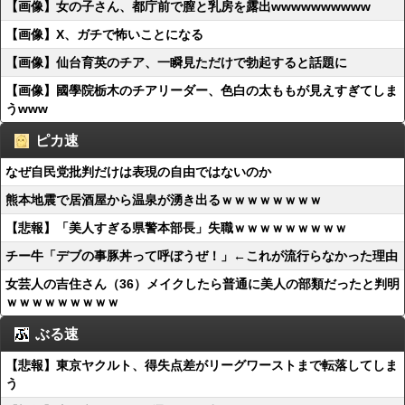
【画像】女の子さん、都庁前で膣と乳房を露出wwwwwwwwww
【画像】X、ガチで怖いことになる
【画像】仙台育英のチア、一瞬見ただけで勃起すると話題に
【画像】國學院栃木のチアリーダー、色白の太ももが見えすぎてしま
うwww
ピカ速
なぜ自民党批判だけは表現の自由ではないのか
熊本地震で居酒屋から温泉が湧き出るｗｗｗｗｗｗｗｗ
【悲報】「美人すぎる県警本部長」失職ｗｗｗｗｗｗｗｗｗ
チー牛「デブの事豚丼って呼ぼうぜ！」←これが流行らなかった理由
女芸人の吉住さん（36）メイクしたら普通に美人の部類だったと判明
ｗｗｗｗｗｗｗｗｗ
ぶる速
【悲報】東京ヤクルト、得失点差がリーグワーストまで転落してしま
う