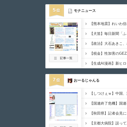
5
モナニュース
7
おーるじゃんる