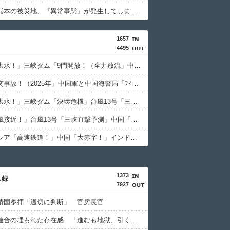
【悲報】熊本の被災地、『異常事態』が発生してしまう！！！！！！！！
1657
4495
中国「大洪水！」三峡ダム「9門開放！（全力放流」中国都市「三峡沿線の道路水没」中国政府「高速道路封鎖！」中国ダム「緊急放流に合わせて開門（土砂崩れ発生」→
中国「衝突事故！（2025年」中国軍と中国海警局「ﾌｨﾘﾋﾟﾝ船の追跡中に衝突！（8/11」中国「2人死亡」中国政府「1年間隠蔽」日本「隠蔽された事実報道！（2026年」→
中国「大洪水！」三峡ダム「決壊危機」台風13号「三峡直撃確定」日本「最も強い勢力で接近！（伊勢湾台風級」台風13号と15号「中国本土でぶつかり合う（前代未聞」→
中国「台風接近！」台風13号「三峡直撃予測」中国「上流大洪水！（三峡上流」中国都市「8/5の映像（動画」三峡ダム「緊急放流（決壊危機」中国「下流大水害（震え声」→
インドネシア「高速鉄道！」中国「大赤字！」インドネシア「運営会社の株式購入！（負債対策」中国「はい（巨額負債」インドネシア「700km延伸計画！（実質中止」→
1373
ス録
7927
靖国参拝「適切に判断」 官房長官
中道改革連合の埋もれた存在感 「進むも地獄、引くも地獄」3党合流で浮上できるのか⋯有楽町駅前に数百人の支持者ら