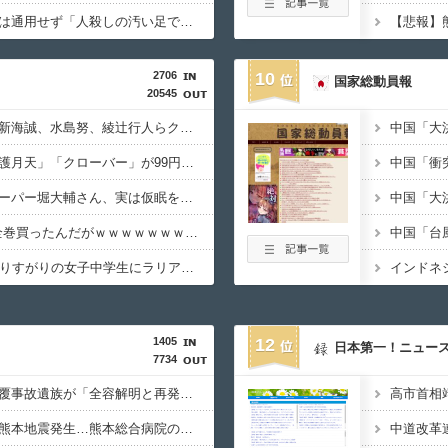
左翼市民団体、広島では通用せず「人殺しの汚い足で広島の土を踏むな！」→広島県民「お前らの方が汚いんじゃ！」「ワシらが広島県民じゃ」
2706
10
国家総動員報
20545
【朗報】『ヤニねこ』新海誠、水島努、綾辻行人らクリエイターが絶賛ｗｗｗｗｗｗｗｗｗ
【朗報】「まもって守護月天」「クローバー」が99円セールｗｗｗｗｗｗｗｗｗｗｗｗ
【悲報】ショートスリーパー堀大輔さん、実は仮眠を取っていたｗｗｗｗｗｗｗｗｗｗｗｗｗｗｗ
安かったからGANTZ全巻買ったんだがｗｗｗｗｗｗｗｗｗｗｗｗｗ
【悲報】22歳女性、通りすがりの女子中学生にラリアットして逮捕されるｗｗｗｗｗｗｗｗｗｗｗｗｗ
1405
12
日本第一！ニュー
7734
【拡散希望】辺野古転覆事故遺族が「全容解明と再発防止を求める会」設立 継続的に活動するためと説明、クラファン立ち上げも準備
高市首相
【必見動画】手術中に熊本地震発生…熊本総合病院の例のカメラ映像、ノーカットver.が公開される