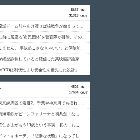
5667
31313
「私達が原爆ドーム前をあけ渡せば核戦争が始まってしまう」と訴える市民団体、それを聞いた被爆3世の人が……
原爆ドーム前に居座る”市民団体”を警官隊が排除、その瞬間に周囲で見守っていた観客たちが……
「私は入りません、 事故起こさなきゃいい」と保険加入を勧められた推し活民が反発、保険代が勿体無いし事故起こしたとして……
高市首相が経歴詐称していると確信した某映画評論家、「上級公務員試験に合格とは書いてないんですが…」とツッコミを受けまくり……
「BYD RACCOは利便性より安全性を優先した設計」とEV推進派がスカスカ構造を絶賛、これがRACCOの一番の特徴よな
4502
ー
17664
【地震】東京練馬区で震度2、千葉や神奈川でも揺れ…お前ら気付いた？
【衝撃】南海電鉄がピニンファリーナと初共創！なにわ筋線の新型特急が凄そう
【驚愕】悠仁さまがもう19歳という事実…初の「おことば」にネット民驚嘆
【悲報】ドン・キホーテ、『悲惨な状態』になってしまう・・・・