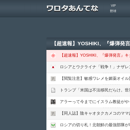
VIP
野球
【超速報】YOSHIKI、『爆弾
【超速報】YOSHIKI、『爆弾発言
【閲覧注意】敏感ワレメを媚薬オイル固
トランプ「米国は不法移民だらけ。世
アラーって今までにイスラム教徒がや
【同人誌】陰キャオタクカメコのママ
ロシアの切り札！北朝鮮の最強部隊が