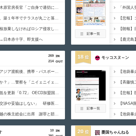
高市総理の靖国参拝、木原官房長官「ご自身で適切に判断」
韓国の新築マンション、築１年半でテラスが丸ごと落下ｗｗｗｗｗ
石破茂「ウクライナが核放棄しなければロシア侵攻しなかった」
→日本赤十字、即支援へ
269
18
モッコスヌ～ン
214
「高収入」信じて東南アジア渡航後、携帯・パスポート奪われ監禁…韓国人の被害急増
「俺に韓国語で話すのか？」…警察を「ニイェニイェニイェ」とからかう韓国滞在外国人の投稿動画が物議
韓国で出生率が過去最低を更新「0.72」 OECD加盟国で唯一 1を下回る
【韓国】ユン大統領「交渉や妥協はしない」 研修医集団ボイコット受け
徴用被害者遺族、不二越の株主総会に出席 謝罪と賠償求める
10
20
す
憂国ちゃんねる
291