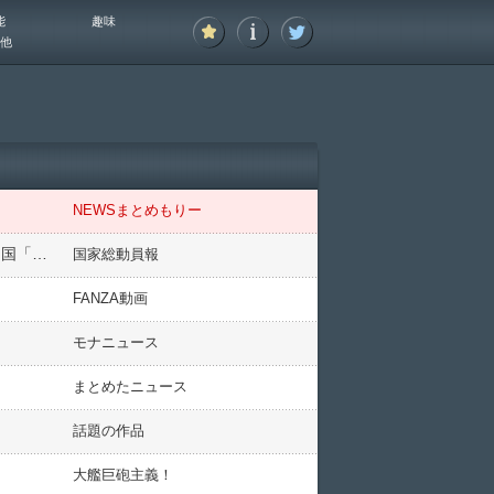
能
趣味
他
NEWSまとめもりー
ロシアとウクライナ「戦争！」ナザレンコ「涙すら出た(日本帰化」日本「母国の最前線に立たず日本人化」中国「台湾有事(沖縄攻撃含む」自衛隊と米軍「参戦(確定」→
国家総動員報
FANZA動画
モナニュース
まとめたニュース
話題の作品
大艦巨砲主義！