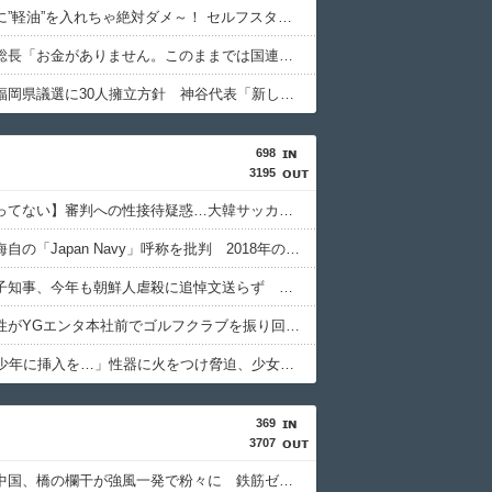
軽自動車に”軽油”を入れちゃ絶対ダメ～！ セルフスタンドで後を絶たない「誤給油トラブル」！
国連事務総長「お金がありません。このままでは国連が完全崩壊します。助けて下さい」
参政党、福岡県議選に30人擁立方針 神谷代表「新しい選択肢を」
698
3195
【今はやってない】審判への性接待疑惑…大韓サッカー協会が声明「現在は一切発生していない」
中国紙、海自の「Japan Navy」呼称を批判 2018年の日韓レーダー照射時にも使用
小池百合子知事、今年も朝鮮人虐殺に追悼文送らず 関東大震災「毎年同じ、全ての方を慰霊」
日本人女性がYGエンタ本社前でゴルフクラブを振り回し逮捕…韓国
「14歳の少年に挿入を…」性器に火をつけ脅迫、少女達はモップで…657人が死亡した韓国“最悪の人権侵害”のおぞましすぎる実態
369
3707
【悲報】中国、橋の欄干が強風一発で粉々に 鉄筋ゼロ 当局「接着剤でくっつけただけ」「正常で、品質問題はない」