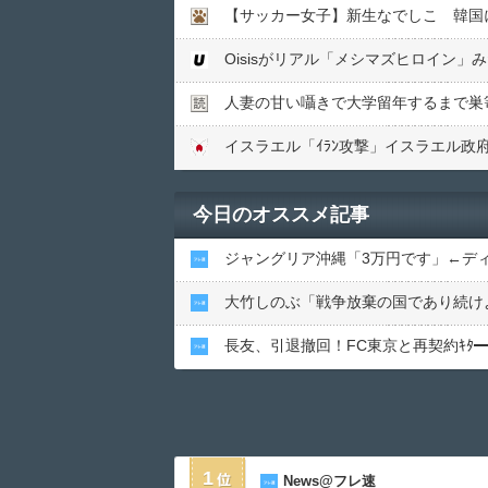
【サッカー女子】新生なでしこ 韓国に
Oisisがリアル「メシマズヒロイン
人妻の甘い囁きで大学留年するまで巣
今日のオススメ記事
ジャングリア沖縄「3万円です」←デ
大竹しのぶ「戦争放棄の国であり続け
長友、引退撤回！FC東京と再契約ｷﾀ━━
1
News@フレ速