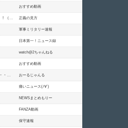
おすすめ動画
【神試合】大谷擁するドジャースさん、WS初戦はフリーマンの逆転サヨナラ満塁ホームランで劇的大勝利！！！（動画）
正義の見方
軍事ミリタリー速報
日本第一！ニュース録
watch@2ちゃんねる
おすすめ動画
【悲報】河野太郎の応援演説で「演説聞いてる人の中にも独裁政権の工作員と思われる人がいる」だ、大丈夫・・・？
おーるじゃんる
痛いニュース(ﾉ∀`)
NEWSまとめもりー
FANZA動画
保守速報