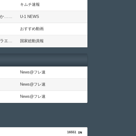
キムチ速報
のか……
U-1 NEWS
おすすめ動画
イスラエル「ｲﾗﾝ攻撃」イスラエル政府「安全保障会議で全会一致」イスラエル軍「戦闘機100機投入！」イスラエル「革命防衛隊の施設爆撃！」米国「攻撃関与否定」→
国家総動員報
News@フレ速
News@フレ速
News@フレ速
16551