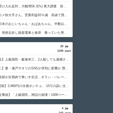
「外国人受け入れ反対」大幅増56.3(%) 東大調査 前回から20ポイント以上の爆増
【悲報】コメ卸大手さん、営業利益83％減 高値で買い込んだ米が売れず「損切り祭り」開幕へ
【朗報】日本のおじいちゃん・おばあちゃん、半数以上がSNSを使いこなしていたｗｗｗｗｗ
【鹿児島】突然右折し路面電車と衝突 乗っていた男女3人は車を放置しダッシュで逃走中
29
1249
【池袋暴走】上級国民・飯塚幸三、2人殺しても逮捕されなかった理由
【斉藤慎二】妻・瀬戸サオリのSNSが求刑に影響か 懲役7年求刑の裏側
【悲報】医師が生鶏肉で車いす生活…ギラン・バレー症候群の恐怖
【NASA開発】3,980円の冷感ポンチョ、-15℃の謳い文句にネット騒然
【池袋暴走事故】「上級国民」神話の崩壊！1000ページの法解釈が明かす不逮捕の真実
4
243