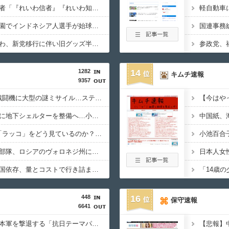
【いのち】れいわ支持者「『れいわ信者』『れいわ知能』は差別的。放送禁止用語にすべき。オールドメディアは配慮を」→かわりにピッタリの名称が爆誕してしまうw
【カミツキ悲報】甲子園でインドネシア人選手が始球式→日本保守党・百田尚樹代表「甲子園を政治利用するな！」
【悲報】テレ朝「れいわ、新党移行に伴い旧グッズ半額セール開催。でも『秘書給与疑惑』あるよね＾＾」
1282
14
キムチ速報
9357
飛行開発実験団のF-2戦闘機に大型の謎ミサイル…ステルス性と射程1000kmを誇る「最新鋭の空母キラー」か？！
東京都、八重洲駐車場に地下シェルターを整備へ…小池知事「弾道ミサイル攻撃から都民の命と財産守る」！
日本人はBYDの軽EV「ラッコ」をどう見ているのか？…中国メディア！
北朝鮮の弾道ミサイル部隊、ロシアのヴォロネジ州に展開か…北朝鮮は本質的にウクライナと戦争状態に！
日米のレアアース脱中国依存、量とコストで行き詰まり…台湾メディア！
448
16
保守速報
6641
【悲報】中国さん、日本軍を撃退する「抗日テーマパーク」を各地で大量建設