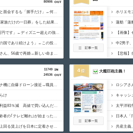
80906
高市総理、被爆体験者と面会するも「握手だけ」←何のために会うんだよ…
VTuberさん、祖母の「家族だけの一日葬」をした結果ｗｗｗｗｗｗｗ
ジャングリア沖縄「3万円です」←ディズニー超えの強気価格ｗｗｗ
【画像】
大竹しのぶ「戦争放棄の国であり続けよう」←この投稿が話題に
ミッチーこと及川光博さん、56歳で再婚→新しい命まで授かるｗｗｗｗｗ
11749
4
大艦巨砲主義！
24536
ドイツ空港のウクライナ機に自爆ドローン接近→職員が蹴り落とす→偶然起爆装置が壊れセーフ
ロシアさ
らけ
コメ卸大手さん、営業利益83％減 高値で買い込んだ米が売れず「損切り祭り」開幕へ
????"テレビ大好き"高齢者の｢テレビ離れ｣が始まった…10代後半～20代の約7割が"ほぼ見ない"
高市総理「物価上昇を上回る賃上げを日本に定着させる」 →国家公務員月給3.51％増へ 人事院の勧告を受け