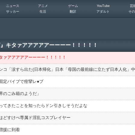
ニュース
アニメ
ゲーム
YouTube
芸
サッカー
生活
翻訳
アダルト
その
発言』キタァアアアアアーーーー！！！！！
』キタァアアアアアーーーー！！！！！
定バイブで痙攣レ●︎プ
界のごみ箱のようだ」
ってきたことを知ったらドン引きしそうだよな
はどすけべ専属ド淫乱コスプレイヤー
増援に到着