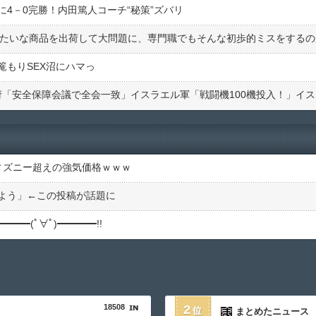
4－0完勝！内田篤人コーチ“秘策”ズバリ
」みたいな商品を出荷して大問題に、専門職でもそんな初歩的ミスをする
篭もりSEX沼にハマっ
ィズニー超えの強気価格ｗｗｗ
よう」←この投稿が話題に
━━(ﾟ∀ﾟ)━━━━!!
18508
2
まとめたニュース