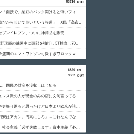
53716
ホリエモン「面接で、納豆のパック開けると薄いフィルム入ってるけどあれなんのためか教えてって聞くわけ」
蓮舫「蓮舫だから叩いて良いという報道」 X民「高市だから叩いて良いをやってるのがお前だろ」
セブンイレブン、ついに神商品を販売
中2男子、野球部の練習中に頭部を強打しCT検査→70代医師「問題ないです」→他人のCT画像で中学生死亡
【悲報】全盛期のエマ・ワトソン可愛すぎワロッタｗｗｗｗｗｗｗｗｗ
6820
9502
ん、国民の財産を没収しはじめる
キャッシュレス派の人が現金のみの店に文句言ってるのってどう思う？
太平洋戦争史振り返ると思ったけど日本より欧米が諸悪の根源やん
日本人「円安はアカン。円高にしろ」←これなんでなんや
共産主義、社会主義「必ず失敗します」資本主義「必ず少子化します」