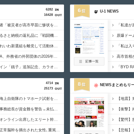
6282
6
U-1 NEWS
16428
【熊本地震】れいわ信者「被災者が高市早苗に惨状を訴えようとしたら男に阻止された！」 ネット「“日蓮大聖人”だの叫んでるカルト信者を近づけないようにしてるだけ」
【犬笛】毎日新聞「ふるさと納税の返礼品に『戦闘機の清掃体験』」→サヨク発狂「徴兵制ガー！」…ネット「どういう論理構造を立てた結果その思考に至ったんだ？」
【政治】大石あきこ、れいわ新選組を離党して活動休止…「スジは通します」とは何だったのか
【税金】性加害のGEZA、外務省の外郭団体の2026年度準公金事業に選ばれていた…ネット「首相を小馬鹿にしながら公金に群がってたの？」「右手で補助金もらいながら左手で反政府」
【生成AI漫画】新ヒロイン「銭子」追加記念、カラオケ懇親パーティー
4714
8
NEWSまとめもり
25173
【しつけぇｗ】中国、海上自衛隊のトマホーク試射を批判「周辺の安全保障上の脅威を口実に再軍備を加速している」
【国連終了危機】国連事務総長が資金難を警告→未払い額を見た世界3位負担の日本側から厳しい声→では誰が払っていないのか言え
【秋田県】記者会見にオンライン出席したエリート幹部職員、バスローブ姿でタバコを吸いながら説明 県が聞き取りへ
【京都大病院】誤って正常脳幹を摘出された女性､重篤な植物状態だが意識は正常で何かを思考していると判明