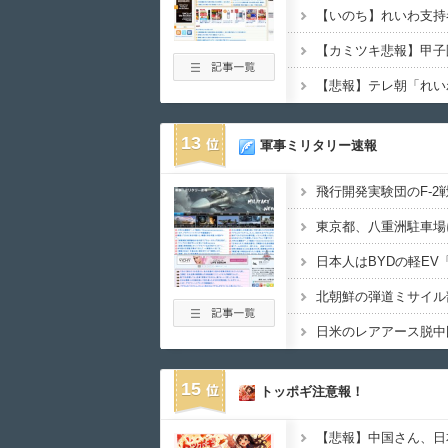
13
軍事ミリタリー速報
15
トッポギ注意報！