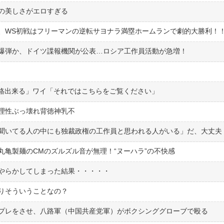
の美しさがエロすぎる
式爆弾か、ドイツ諜報機関が公表…ロシア工作員活動が急増！
合格出来る」ワイ「それではこちらをご覧ください」
理性ぶっ壊れ背徳神乳不
丸亀製麺のCMのズルズル音が無理！“ヌーハラ”の不快感
やらかしてしまった結果・・・・・
りそういうことなの？
プレをさせ、八路軍（中国共産党軍）がボクシンググローブで殴る