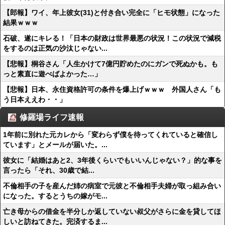
【郎報】ワイ、年上彼女(31)と付き合い完全に「ヒモ状態」になった
結果ｗｗｗ
石破、遂にキレる！「日本の財政は世界最悪の状況！この状況で減税
をするのは正気の沙汰じゃない...
【悲報】桐谷さん「人生かけて7億円貯めたのにガンで死ぬかも。も
っと素直に遊べばよかった…」
【悲報】日本、永住資格許可の条件を爆上げｗｗｗ 外国人さん「も
う日本ええわ・・」
修羅場ライフ速報
1年前に別れた元カレから「変わらず僕を待ってくれていると確信し
ています」とメールが届いた。...
彼女に「結婚はあと2、3年後くらいでもいいんじゃない？」的な事を
言ったら「それ、30歳で結...
不倫相手の子を産んだ姉の病室で元彼と不倫相手夫婦が取っ組み合い
になった。するとうちの嫁がモ...
亡き母からの借金を半分しか返していない叔父がさらに金を貸してほ
しいと訪ねてきた。完済するま...