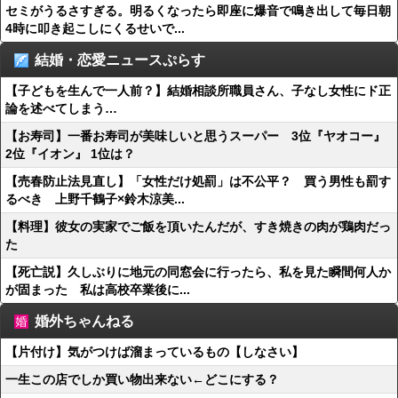
セミがうるさすぎる。明るくなったら即座に爆音で鳴き出して毎日朝
4時に叩き起こしにくるせいで...
結婚・恋愛ニュースぷらす
【子どもを生んで一人前？】結婚相談所職員さん、子なし女性にド正
論を述べてしまう…
【お寿司】一番お寿司が美味しいと思うスーパー 3位『ヤオコー』
2位『イオン』 1位は？
【売春防止法見直し】「女性だけ処罰」は不公平？ 買う男性も罰す
るべき 上野千鶴子×鈴木涼美...
【料理】彼女の実家でご飯を頂いたんだが、すき焼きの肉が鶏肉だっ
た
【死亡説】久しぶりに地元の同窓会に行ったら、私を見た瞬間何人か
が固まった 私は高校卒業後に...
婚外ちゃんねる
【片付け】気がつけば溜まっているもの【しなさい】
一生この店でしか買い物出来ない←どこにする？