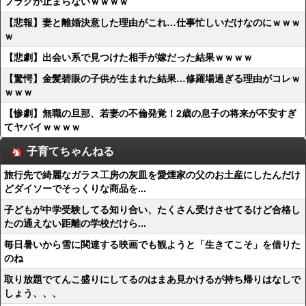
フラグが止まらないｗｗｗｗ
【悲報】妻と離婚決意した理由がこれ…仕事忙しいだけなのにｗｗｗ
ｗ
【悲劇】出会い系で見つけた相手が嫁だった結果ｗｗｗｗ
【驚愕】金髪碧眼の子供が生まれた結果…修羅場過ぎる理由がコレｗ
ｗｗｗ
【惨劇】無職の旦那、若妻の不倫発覚！2歳の息子の将来が不安すぎ
てヤバイｗｗｗｗ
子育てちゃんねる
旅行先で綺麗なガラス工房の灰皿を愛煙家の父のお土産にしたんだけ
どダイソーでそっくりな商品を...
子どもが中学受験してる知り合い、たくさん受けさせてるけど合格し
たの通えない距離の学校だけら...
毎日暑いから雪に関連する映画でも観ようと「生きてこそ」を借りた
のね
取り放題でてんこ盛りにしてるのはまあ見かけるが持ち帰りはなしで
しょう、、、