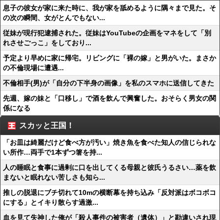
息子の彼女が家に来た時に、我が家を舐めるように隅々まで見た。そ
の次の瞬間、女がとんでもない...
従妹が現行犯逮捕された。従妹はYouTubeの企画をマネをして「別
れさせごっこ」をしており...
予定より早めに家に帰宅。リビングに「裸の嫁」と男がいた。まさか
の不倫現場に遭遇...
不倫相手(男)が「自分の下半身の画像」を私のスマホに送信してきた
先週、嫁の妹と「口移し」で酒を飲んで興奮した。おそらく男女の関
係になる
スカッと王国！
「お皿は綺麗だけど食べ方が汚い」焼き魚を食べた知人の信じられな
い所作…両手で1本ずつ箸を持...
人の睡眠と食事に過剰に口を出してくる母親と彼氏うるさい…薬を飲
まないと眠れない苦しさも知ら...
推しの脱退にブチ切れて10mの横断幕を持ち込み「反対派はボコボコ
にする」とイキり散らす過激...
血を見て失神した俺が「殺人事件の被害者（遺体）」と勘違いされ現