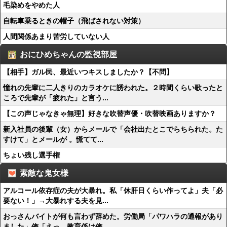
毛染めをやめた人
自転車乗るときの帽子（飛ばされない対策）
人間関係あまり苦労していない人
おにひめちゃんの監視部屋
【相手】ガル民、最近いつキスしましたか？【不問】
憧れの先輩に二人きりのカラオケに誘われた。２時間くらい歌ったと
ころで先輩が「疲れた」と言う...
【この声じゃなきゃ無理】好きな吹替声優・吹替映画ありますか？
新入社員の後輩（女）からメールで「会社出たとこでらちられた。た
すけて」とメールが 。慌てて...
ちょい残し選手権
素敵な鬼女様
アルコール依存症の夫が大暴れ。私「休肝日くらい作ってよ」夫「必
要ない！」→大暴れする夫を見...
おっさんバイトが何も言わず辞めた。労働局「パワハラの通報があり
ました」俺「えっ、教育係は俺...