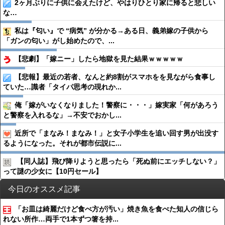
2ヶ月ぶりに子供に会えたけど、やはりひとり家に帰ると悲しい
な…
私は『匂い』で “病気” が分かる→ある日、義弟嫁の子供から
「ガンの匂い」がし始めたので、...
【悲劇】「嫁ニー」したら地獄を見た結果ｗｗｗｗｗ
【悲報】最近の若者、なんと約8割がスマホをを見ながら食事し
ていた…識者「タイパ思考の現れか...
俺「嫁がいなくなりました！警察に・・・」嫁実家「何があろう
と警察を入れるな」→不安でおかし...
近所で「まなみ！まなみ！」と女子小学生を追い回す男が出没す
るようになった。それが都市伝説に...
【同人誌】飛び降りようと思ったら「死ぬ前にエッチしない？」
って謎の少女に【10円セール】
今日のオススメ記事
「お皿は綺麗だけど食べ方が汚い」焼き魚を食べた知人の信じら
れない所作…両手で1本ずつ箸を持...