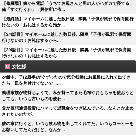
【修羅場】娘から電話「うちでお母さんと男の人がハダカで寝てる」
俺「すぐ行くわ」→興信所に依...
【最終話】マイホームに越した数日後…隣奥「子供が風邪で保育園行
けないの！お礼はするから預か...
【3/4話目】マイホームに越した数日後…隣奥「子供が風邪で保育園
行けないの！お礼はするから...
【2/4話目】マイホームに越した数日後…隣奥「子供が風邪で保育園
行けないの！お礼はするから...
女性様
夕飯中、子(2歳半)がぐずったので気分転換にお風呂に入れて出てき
たら「皿を片付けてないでし...
義理家族が物持ちよくて、私が持ってきた毛布やおもちゃを使おうと
しても、いつも古いものを使わ...
父が仮想通貨投資にハマって退職金をつぎ込んでいる…なんとか止め
させたいのだが。
彼の家に行くと、いつも飲み物を出してくれてた。いつもコーヒーを
お願いしてたんだけど、なんか...