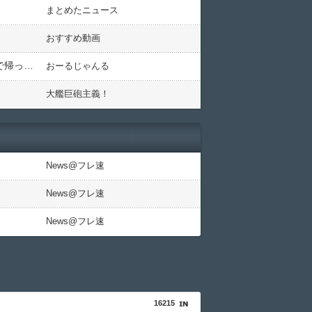
まとめたニュース
おすすめ動画
【速報】死亡轢き逃げの韓国籍の玄承哲容疑者(会社役員)を逮捕『轢き殺しただけなのに面倒なことになるので帰っただけですけど？』
おーるじゃんる
大艦巨砲主義！
News@フレ速
News@フレ速
News@フレ速
16215