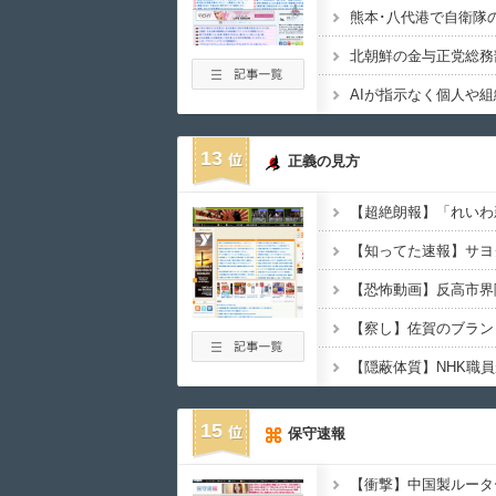
13
正義の見方
15
保守速報