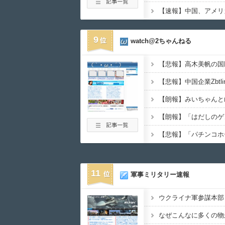
【速報】中国、アメリ
9
watch@2ちゃんねる
11
軍事ミリタリー速報
なぜこんなに多くの物