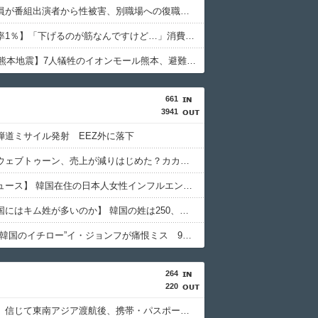
ＮＨＫ職員が番組出演者から性被害、別職場への復職希望に応じない不適切対応…メディア総局長が陳謝
【消費税率1％】「下げるのが筋なんですけど…」消費減税で値下がりする分と同じだけ商品を値上げして店頭価格を変えない店も
【2026年熊本地震】7人犠牲のイオンモール熊本、避難後になぜ再入館? 生存したテナント従業員ら証言、浮かび上がる実態
661
3941
弾道ミサイル発射 EEZ外に落下
【韓国】ウェブトゥーン、売上が減りはじめた？カカオのストーリー部門、前年同期比で売上がマイナス16％
【聯合ニュース】 韓国在住の日本人女性インフルエンサー ライブ配信中に死亡
【なぜ韓国にはキム姓が多いのか】 韓国の姓は250、日本は30万…歴史的背景を米学者分析「学問尊重と平和な歴史が原動力」
【MLB】“韓国のイチロー”イ・ジョンフが痛恨ミス 9回2死からまさか…サヨナラ負けに動けず、地元放送は同情「不運でした」
264
220
「高収入」信じて東南アジア渡航後、携帯・パスポート奪われ監禁…韓国人の被害急増