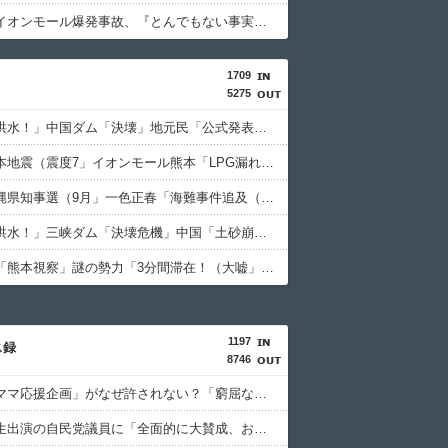
【衝撃】イオンモール爆発事故、『とんでもない事実』が判明してしまう・・・・・・
1709
5275
中国「大洪水！」中国ダム「決壊」地元民「公式発表より死者多い！」中国政府「住民拘束！（安否不明」中国当局「救助隊動画も削除」台風13号「三峡ﾀﾞﾑ接近中」→
日本「熊本地震（震度7」イオンモール熊本「LPG漏れて爆発（液化石油ｶﾞｽ」日本「爆発で火災が吹き飛ぶ（爆轟発生説」ハビタ「遺族説明の虚偽を認める（営業部長発言」→
日本「沖縄県知事選（9月」一色正春「海難事件追及（検証」八重山日報「抗議団体が危険航行（生徒乗せ制限区域侵入」第三者委員会「抗議団体の構成組織は日本共産党」→
中国「大洪水！」三峡ダム「決壊危機」中国「土砂崩れと洪水被害の対策強化！」中国政府「三峡ﾀﾞﾑ周辺を重点強化」中国ダム「決壊」中国「現場封鎖！（空撮削除」→
高市早苗「熊本視察」謎の勢力「3分間滞在！（大嘘」内閣広報官「事実無根（全否定」高市早苗「51分間視察（首相動静」マスコミ「被災者証言で10秒！（印象操作」→
1197
ス録
8746
松のや「ママ応援企画」がなぜ許されない？「窮屈な世の中」に住む不幸、「尊重し合える社会」は遠ざかる一方 石原壮一郎氏
玉川徹、生出演の自民党議員に「全面的に大賛成、おっしゃる通り」 消費減税への主張めぐり