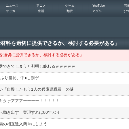
ニュース
アニメ
ゲーム
YouTube
芸
サッカー
生活
翻訳
アダルト
その
断材料を適切に提供できるか、検討する必要がある」
料を適切に提供できるか、検討する必要がある」
当選できてしまうと判明し終わるｗｗｗｗｗ
ふり羞恥、中●︎し罰ゲ
い「自殺したもう1人の兵庫県職員」の謎
キタァアアアーーーー！！！！！
へ動き出す 実現すれば80年ぶり
場の相互進入簡単にしよう