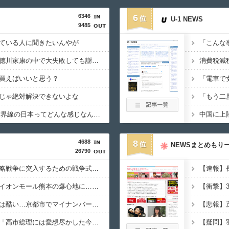
6346
6
U-1 NEWS
9485
ている人に聞きたいんやが
織田信長、豊臣秀吉、徳川家康の中で大失敗しても謝ったら許してくれそうなのって徳川家康だよな
買えばいいと思う？
じゃ絶対解決できないよな
GHQ統治がなかった世界線の日本ってどんな感じなんだろうな
4688
8
NEWSまとめもり
26790
【速報】「中国への侵略戦争に突入するための戦争式典だ」 パヨクが広島の平和記念式典に反対する理由が判明
【速報】
【熊本地震】専門家「イオンモール熊本の爆心地に…喫煙所と自販機」警察・消防「」
【速報】共産党「これは酷い…京都市でマイナンバーカードを持たない29万人がポイント給付事業から排除された」
【速報】農家、キレる「高市総理には愛想尽かした今年でやめるぞ」コメ売値は生産原価の半分以下、肥料代や燃料代は高騰