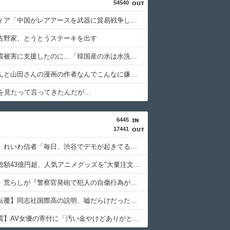
54540
台湾メディア「中国がレアアースを武器に貿易戦争した結果ｗｗｗｗｗｗｗｗ」
吉野家、とうとうステーキを出す
日本の地震被害に支援したのに…「韓国産の水は水洗トイレに」
みいちゃんと山田さんの漫画の作者なんでこんなに嫌われてるんだろうな
Oを見たって言ってきたんだが…
6445
17441
【赤っ恥】れいわ信者「毎日、渋谷でデモが起きてる」 ネット「参加者の少なさを隠すために通行人に混じってるのリプ欄でバラされてて草」
【事件】総額43億円超、人気アニメグッズを"大量注文しキャンセル"女逮捕…ネット「オンラインショップを売り切れ状態にして商品相場を操作してたのでは」
【ネット】荒らしが『警察官発砲で犯人の自傷行為が無かったことにされた』記事に「難癖な記事」とイチャモン→自傷行為の動画が拡散してマスゴミの偏向報道確定
【辺野古転覆】同志社国際高の説明、嘘だらけだった…ヘリ基地反対協議会の虚偽説明も判明してネット民の怒り爆発
【熊本地震】AV女優の寄付に「汚い金やけどありがとう????」リプして大炎上→「寄付自体は否定してない」「なんでみんなそんな汚い言葉使えるの????」被害者面して火に油を注ぐ