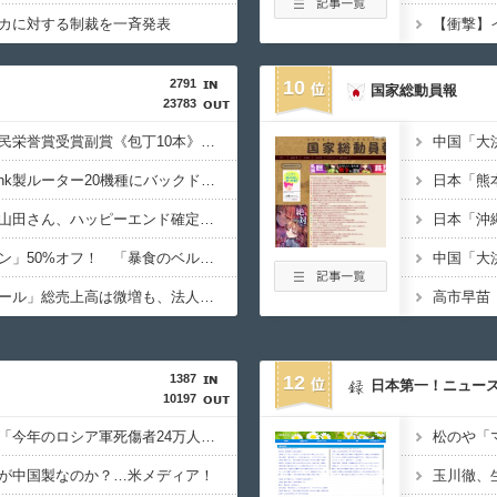
カに対する制裁を一斉発表
2791
10
国家総動員報
23783
【悲報】高木美帆の国民栄誉賞受賞副賞《包丁10本》に高市総理の名前も刻印ｗｗｗｗｗｗｗｗｗ
【悲報】中国企業Zbtlink製ルーター20機種にバックドアが発見されるｗｗｗｗｗｗｗｗｗ
【朗報】みいちゃんと山田さん、ハッピーエンド確定 最後はママに埋葬される
【朗報】「はだしのゲン」50%オフ！ 「暴食のベルセルク」14巻無料ｗｗｗｗｗｗ
【悲報】「パチンコホール」総売上高は微増も、法人数は10年間で半減 黒字企業割合は5年ぶりに7割超え
1387
12
日本第一！ニュー
10197
ウクライナ軍参謀本部「今年のロシア軍死傷者24万人…新規兵力の募集規模を上回る」！
が中国製なのか？…米メディア！