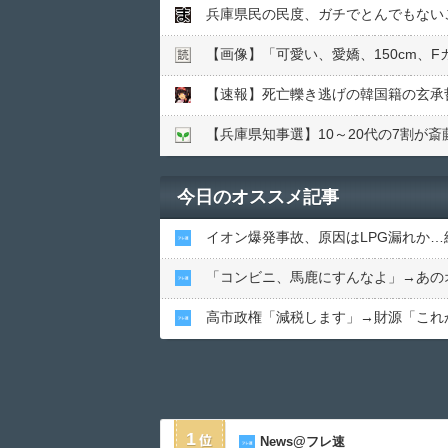
兵庫県民の民度、ガチでとんでもないこ
【画像】「可愛い、愛嬌、150cm、
【兵庫県知事選】10～20代の7割が
今日のオススメ記事
イオン爆発事故、原因はLPG漏れか
「コンビニ、馬鹿にすんなよ」→あの
高市政権「減税します」→財源「これ
1
News@フレ速