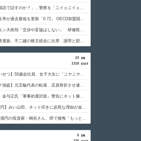
「俺に韓国語で話すのか？」…警察を「ニイェニイェニイェ」とからかう韓国滞在外国人の投稿動画が物議
韓国で出生率が過去最低を更新「0.72」 OECD加盟国で唯一 1を下回る
【韓国】ユン大統領「交渉や妥協はしない」 研修医集団ボイコット受け
徴用被害者遺族、不二越の株主総会に出席 謝罪と賠償求める
23
1318
【公然わいせつ】55歳会社員、女子大生に「ニヤニヤ」目撃され逮捕の末路
【卵パック強盗】元五輪代表の転落…店員骨折させ逮捕の衝撃
【北朝鮮】金与正氏「軍事的選択肢」警告にネット爆笑「デブが吠えてる」
【印税1億円】みい山田、ネット叩きに必死な理由が金銭感覚と承認欲求の深淵に迫る
【悲報】7億円の投資家・桐谷さん、癌で後悔「もっと素直に遊べばよかった」
5
275