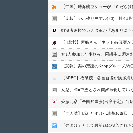
【悲報】売れ残りモデル(23)、性処
女1人参加した宅飲み、同級生に廻さ
【悲報】案の定謎のKpopグループが
女忍、調●︎で堕とされ肉奴隷化してい
【同人誌】隠れどすけべ清楚お嬢様し
「弾よけ」として最前線に投入される