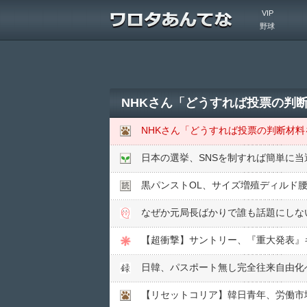
VIP
野球
NHKさん「どうすれば投票の判
NHKさん「どうすれば投票の判断材
日本の選挙、SNSを制すれば簡単に
黒パンストOL、サイズ増殖ディルド腰
なぜか元局長ばかりで誰も話題にしな
【超衝撃】サントリー、『重大発表』
日韓、パスポート無し完全往来自由化
【リセットコリア】韓日青年、労働市