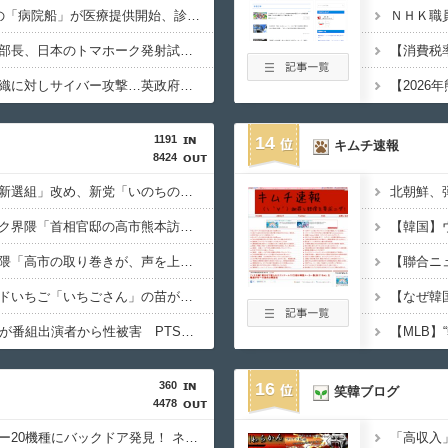
熊本･八代港で自衛隊の「病院船」が医療提供開始、診察と薬剤処方…被災者向け大浴場も！
北朝鮮の金与正党総務部長、日本のトマホーク発射試験を批判…「軍事的選択肢」警告！
AIが指示なく個人や組織に対しサイバー攻撃…英政府機関の性能評価試験中！
1191
14
キムチ速報
8424
【超絶朗報】「れいわ新選組」改め、新党「いのちの党」爆誕！！！うおおおおおおおお
北朝鮮、
【知ってた速報】サヨク界隈「首相官邸の高市熊本訪問動画にBGMが付いてる！災害利用ガー！」→産経「安倍岸田石破時代も同様。当時は批判なかった」（動画）
【恐怖動画】反高市界隈「高市の取り巻きが、声を上げる被災地のおばちゃんに詰め寄ってるぅ！」→よく聞くと何やらヤバいことを言っていると話題に…
【察し】佐賀のブランドいちご「いちごさん」の苗が何者かに2000株盗まれる
【隠蔽体質】NHK職員が番組出演者から性被害 PTSDと診断、復職時に異動希望かなわず3年余り後にようやく希望部署へ…異動できなかった理由、労組通じ申し入れで調査委設置
360
16
笑韓ブログ
4478
【衝撃】中国製ルーター20機種にバックドア発見！ ネットに繋ぐだけで35秒ごとに中国のサーバーと通信