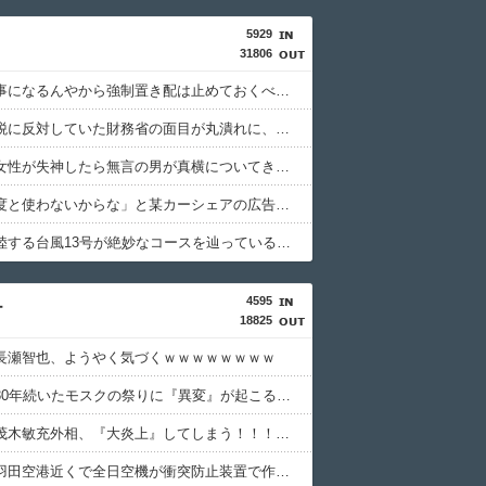
5929
31806
「こんな事になるんやから強制置き配は止めておくべき」とユーザーがドン引き、UberEatsが導入した強制置き配が起こしたのは……
消費税減税に反対していた財務省の面目が丸潰れに、減税が決まった途端に市場が動き出したが……
「電車で女性が失神したら無言の男が真横についてきた」とタレントが主張、虚言疑惑が出ると「その男の垢を発見した」と追加主張するも……
「もう二度と使わないからな」と某カーシェアの広告を信じた人が絶叫、船が遅れたからバスが無くなって困ってたりこの看板が…
中国に上陸する台風13号が絶妙なコースを辿っている！と話題に、中国の重要都市の上に長々と居座り続けるルートで……
4595
ー
18825
長瀬智也、ようやく気づくｗｗｗｗｗｗｗｗ
【衝撃】30年続いたモスクの祭りに『異変』が起こる・・・・・
【悲報】茂木敏充外相、『大炎上』してしまう！！！！！！！
【疑問】羽田空港近くで全日空機が衝突防止装置で作動回避。これで「ニアミスではない」ってマジ？