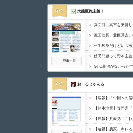
5
大艦巨砲主義！
真面目に高市を支持し
一生独身だけどいつ家
移民問題って資本主義
7
おーるじゃんる