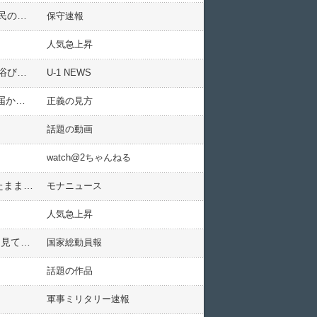
【中国】珠海航空ショーがゴミだらけになる 中国人写真家が嘆く「近年、国力は発展し続けているのに、国民の質はどうなっているのか？」
保守速報
人気急上昇
戦没者追悼でカナダ軍が「あまりにも不揃いな行進」をやらかして目撃者絶句、「新兵訓練か？」と猛批判を浴びている模様
U-1 NEWS
【R悲報】蓮舫さん「ネットde真実が広がり、それがあたかも事実となって…」「私も直面し、言葉や政策が届かなかった反省と学びを」
正義の見方
話題の動画
watch@2ちゃんねる
【APEC】石破茂、各国首脳が挨拶周りしてる中、席に座ってスマホポチポチ…海外首脳が挨拶に来るも座ったまま握手ｗｗｗｗｗ
モナニュース
人気急上昇
斉藤元彦「全国知事会(出席予定」百条委員会「同じ日に開催！」謎の勢力「三月怪文書！」警察「公益通報と見ていない」公益通報委員会「調査した結果(疑惑全否定」→
国家総動員報
話題の作品
軍事ミリタリー速報