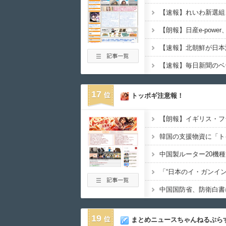
【速報】北朝鮮が日本
17
トッポギ注意報！
中国国防省、防衛白書
19
まとめニュースちゃんねるぷら