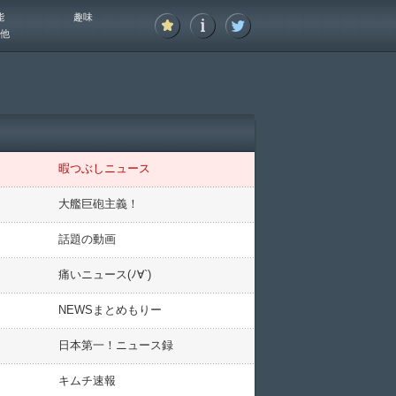
能
趣味
他
暇つぶしニュース
大艦巨砲主義！
話題の動画
痛いニュース(ﾉ∀`)
NEWSまとめもりー
日本第一！ニュース録
キムチ速報