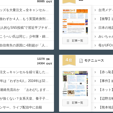
80085
女さん、ワンピースグッズを大量注文→全キャンセルで逮捕ｗｗｗ
無期懲役、去年の仮釈放わずか４人…もう実質終身刑だった
【衝撃】
【悲報】高市首相の“個人的なSNS投稿”で習近平ブチギレ説ｗｗｗｗｗ
「ジャニーさんとつかこうへい氏は同じ」少年隊・錦織一清が明かすレジェンドの共通点と我流の演出論
株式投資、若年男性の自信喪失の原因に-6割超が「人生の敗者」自認
母がUF
12278
4
モナニュース
24304
ジャンプストアで大量注文→キャンセルを繰り返した女を逮捕 「注文で欲求が満たされた」総額43億円
無期刑の仮釈放、2025年は「わずか4人」2024年は32人が獄中死…「終身刑化」の傾向続く
共同通信、6000件分の連絡先流出か 「おわびします」とラフな軽い謝罪コメントを発表
ネット空間ほど賛成論が強くない？女系天皇、養子子息の皇位継承など…皇室のあり方に関する意識調査で見えた意外な結果とは
ンサー、ライブ配信中に自殺