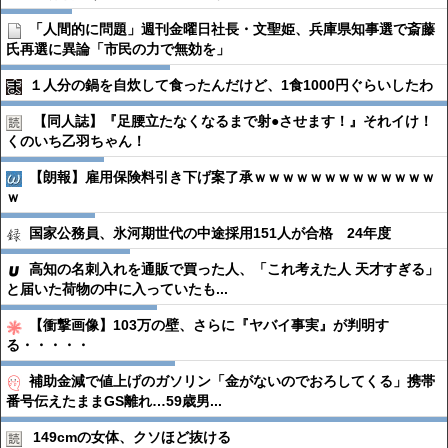
「人間的に問題」週刊金曜日社長・文聖姫、兵庫県知事選で斎藤
氏再選に異論「市民の力で無効を」
１人分の鍋を自炊して食ったんだけど、1食1000円ぐらいしたわ
【同人誌】『足腰立たなくなるまで射●︎させます！』それイけ！
くのいち乙羽ちゃん！
【朗報】雇用保険料引き下げ案了承ｗｗｗｗｗｗｗｗｗｗｗｗｗ
ｗ
国家公務員、氷河期世代の中途採用151人が合格 24年度
高知の名刺入れを通販で買った人、「これ考えた人 天才すぎる」
と届いた荷物の中に入っていたも...
【衝撃画像】103万の壁、さらに『ヤバイ事実』が判明す
る・・・・・
補助金減で値上げのガソリン「金がないのでおろしてくる」携帯
番号伝えたままGS離れ…59歳男...
149cmの女体、クソほど抜ける