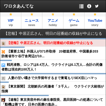
ワロタあんてな
VIP
ニュース
アニメ
ゲーム
YouTube
vip
news
hobby
game
story
【悲報】中居正広さん、明日の冠番組の収録が中止になる
【悲報】中居正広さん、明日の冠番組の収録が中止になる
【重要土地】外国人が371件取得 20都道府県、中国最多203
防衛省市ケ谷庁舎周辺が10...
戦死者数、ロシアは8.4万人、ウクライナは6.1万人…合計の死傷
者数は現在約100万人！
人妻の甘い囁きで大学留年するまで巣篭もりSEX沼にハマっ
【東京新聞】 北朝鮮兵の死傷者「３千人」 ウクライナ大統領が
指摘
【速報】東京美容外科の麻生泰院長、黒田医師への処遇について
「動機は善です、日本の医療の進歩...