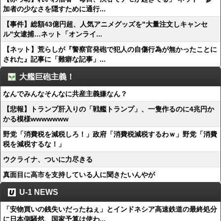
加者の少なさを隠すために通行...
【事件】総額43億円超、人気アニメグッズを"大量注文しキャンセ
ル"女逮捕…ネット「オンライ...
【ネット】荒らしが『警察官発砲で犯人の自傷行為が無かったことに
された』記事に「難癖な記事」...
大艦巨砲主義！
なんでみんなそんなに共産主義嫌なん？
【悲報】トランプ肝入りの「戦艦トランプ」、一隻作るのに4兆円か
かる模様wwwwwww
野党「消費税を減税しろ！」政府「消費税減税するわｗ」野党「消費
税を減税するな！」
ウクライナ、ついに力尽きる
真面目に高市を支持している人に聞きたいんやが
U-1 NEWS
「安物買いの銭失いだったねぇ」とインドネシア高速鉄道の最終処分
に日本側騒然、国家予算は使わ...