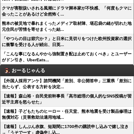
クマが害獣扱いされる風潮にドラマ脚本家が不快感、「何度もクマに
会ったことがあるけど全然怖く...
熊本の被災地で暴れまくったメディア取材陣、堪忍袋の緒が切れた地
元住民が苦情を寄せまくった結...
「やつらの目は節穴か？」と日米に見切りをつけた欧州投資家の選択
に衝撃を受ける人が続出、日英...
「こんな事になるんやから強制置き配は止めておくべき」とユーザー
がドン引き、UberEats...
おーるじゃんる
【外国人採用アンケ】諮問機関「差別、非公開答申」三重県「差別に
当たらず、公表する方針を決定...
【速報】森山裕・自民党前幹事長「高市総理の個人的なSNS投稿が習
近平主席を怒らせた」
【速報】子どもたちのヒーロー・任天堂、熊本地震を受け製品修理は
無償対応（災害救助法適用地域...
【速報】しんぶん赤旗、短期間に1700件の購読申し込みで嬉し泣き
→「うそでーす」虚偽申し込...