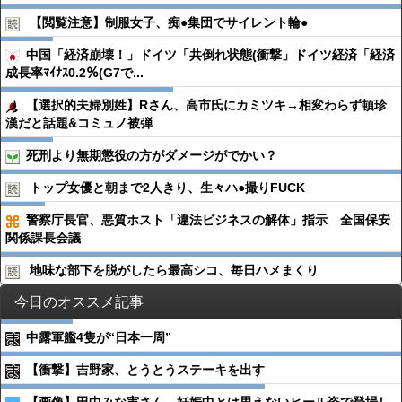
【閲覧注意】制服女子、痴●︎集団でサイレント輪●︎
中国「経済崩壊！」ドイツ「共倒れ状態(衝撃」ドイツ経済「経済
成長率ﾏｲﾅｽ0.2％(G7で...
【選択的夫婦別姓】Rさん、高市氏にカミツキ→相変わらず頓珍
漢だと話題&コミュノ被弾
死刑より無期懲役の方がダメージがでかい？
トップ女優と朝まで2人きり、生々ハ●︎撮りFUCK
警察庁長官、悪質ホスト「違法ビジネスの解体」指示 全国保安
関係課長会議
地味な部下を脱がしたら最高シコ、毎日ハメまくり
今日のオススメ記事
中露軍艦4隻が“日本一周”
【衝撃】吉野家、とうとうステーキを出す