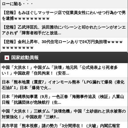
ローに陥る・・・
【悲報】もみほぐしマッサージ店で従業員女性にわいせつ行為かで男
を逮捕ｗｗｗｗｗｗｗｗｗ
【悲報】乙武洋匡氏、浜田雅功にパシーンと叩かれたシーンがオンエ
アされず「障害者相手だと放送...
【悲報】金利上昇年、30代住宅ローンありで24万円負担増ｗｗｗｗ
ｗｗｗｗｗｗｗｗ
国家総動員報
中国「大洪水！」中国ダム「決壊」地元民「公式発表より死者多
い！」中国政府「住民拘束！（安否...
日本「熊本地震（震度7」イオンモール熊本「LPG漏れて爆発（液化
石油ｶﾞｽ」日本「爆発で火...
日本「沖縄県知事選（9月」一色正春「海難事件追及（検証」八重山
日報「抗議団体が危険航行（生...
中国「大洪水！」三峡ダム「決壊危機」中国「土砂崩れと洪水被害の
対策強化！」中国政府「三峡ﾀ...
高市早苗「熊本視察」謎の勢力「3分間滞在！（大嘘」内閣広報官