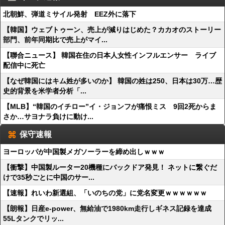
北朝鮮、弾道ミサイル発射 EEZ外に落下
【韓国】ウェブトゥーン、売上が減りはじめた？カカオのストーリー
部門、前年同期比で売上がマイ...
【聯合ニュース】 韓国在住の日本人女性インフルエンサー ライブ
配信中に死亡
【なぜ韓国にはキム姓が多いのか】 韓国の姓は250、日本は30万…歴
史的背景を米学者分析「...
【MLB】“韓国のイチロー”イ・ジョンフが痛恨ミス 9回2死からま
さか…サヨナラ負けに動け...
保守速報
ヨーロッパが中国製メガソーラーを締め出しｗｗｗ
【衝撃】中国製ルーター20機種にバックドア発見！ ネットに繋ぐだ
けで35秒ごとに中国のサー...
【速報】れいわ新選組、「いのちの党」に党名変更ｗｗｗｗｗｗ
【朗報】日産e-power、無給油で1980km走行しギネス記録を達成
55Lタンクでリッ...