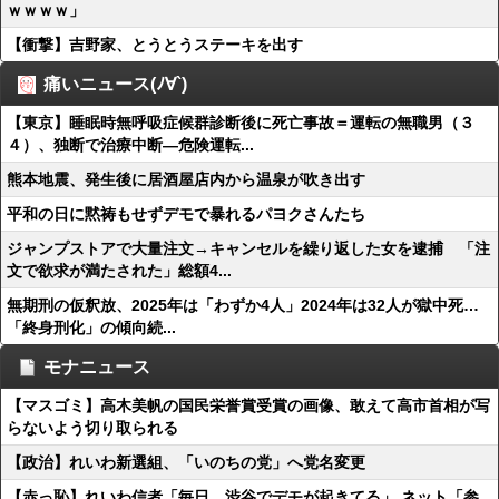
ｗｗｗｗ」
【衝撃】吉野家、とうとうステーキを出す
痛いニュース(ﾉ∀`)
【東京】睡眠時無呼吸症候群診断後に死亡事故＝運転の無職男（３
４）、独断で治療中断―危険運転...
熊本地震、発生後に居酒屋店内から温泉が吹き出す
平和の日に黙祷もせずデモで暴れるパヨクさんたち
ジャンプストアで大量注文→キャンセルを繰り返した女を逮捕 「注
文で欲求が満たされた」総額4...
無期刑の仮釈放、2025年は「わずか4人」2024年は32人が獄中死…
「終身刑化」の傾向続...
モナニュース
【マスゴミ】高木美帆の国民栄誉賞受賞の画像、敢えて高市首相が写
らないよう切り取られる
【政治】れいわ新選組、「いのちの党」へ党名変更
【赤っ恥】れいわ信者「毎日、渋谷でデモが起きてる」 ネット「参