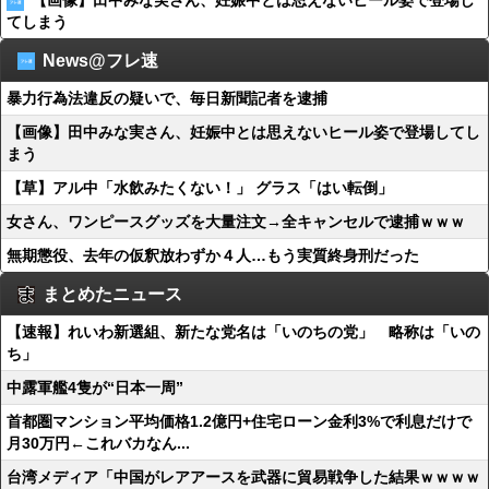
【画像】田中みな実さん、妊娠中とは思えないヒール姿で登場し
てしまう
News@フレ速
暴力行為法違反の疑いで、毎日新聞記者を逮捕
【画像】田中みな実さん、妊娠中とは思えないヒール姿で登場してし
まう
【草】アル中「水飲みたくない！」 グラス「はい転倒」
女さん、ワンピースグッズを大量注文→全キャンセルで逮捕ｗｗｗ
無期懲役、去年の仮釈放わずか４人…もう実質終身刑だった
まとめたニュース
【速報】れいわ新選組、新たな党名は「いのちの党」 略称は「いの
ち」
中露軍艦4隻が“日本一周”
首都圏マンション平均価格1.2億円+住宅ローン金利3%で利息だけで
月30万円←これバカなん...
台湾メディア「中国がレアアースを武器に貿易戦争した結果ｗｗｗｗ