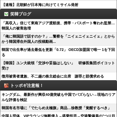
【速報】北朝鮮が日本海に向けてミサイル発射
笑韓ブログ
「高収入」信じて東南アジア渡航後、携帯・パスポート奪われ監禁…
韓国人の被害急増
「俺に韓国語で話すのか？」…警察を「ニイェニイェニイェ」とから
かう韓国滞在外国人の投稿動画...
韓国で出生率が過去最低を更新「0.72」 OECD加盟国で唯一 1を下回
る
【韓国】ユン大統領「交渉や妥協はしない」 研修医集団ボイコット
受け
徴用被害者遺族、不二越の株主総会に出席 謝罪と賠償求める
トッポギ注意報！
キングダム、最新作が興収40億突破も中国でバズらない→現地のリア
ルな評価を検証
韓国有名市場に「でたらめ太極旗」商品…徐教授「覚醒するべき」
中国人団体、VIPラウンジ無断侵入→搭乗拒否→空港警備員の”つり目