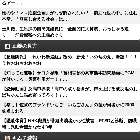
るぞー！」
松のや「ママ応援企画」がなぜ許されない？「窮屈な世の中」に住む
不幸、「尊重し合える社会」は...
玉川徹、生出演の自民党議員に「全面的に大賛成、おっしゃる通
り」 消費減税への主張めぐり
正義の見方
【超絶朗報】「れいわ新選組」改め、新党「いのちの党」爆誕！！！
うおおおおおおおお
【知ってた速報】サヨク界隈「首相官邸の高市熊本訪問動画にBGM
が付いてる！災害利用ガー！」...
【恐怖動画】反高市界隈「高市の取り巻きが、声を上げる被災地のお
ばちゃんに詰め寄ってるぅ！」...
【察し】佐賀のブランドいちご「いちごさん」の苗が何者かに2000
株盗まれる
【隠蔽体質】NHK職員が番組出演者から性被害 PTSDと診断、復職
時に異動希望かなわず3年...
キムチ速報