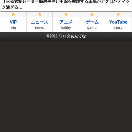
【火器管制レーダー照射事件】中国を擁護する主張がアクロバティッ
ク過ぎる…
VIP
ニュース
アニメ
ゲーム
YouTube
vip
news
hobby
game
story
©2011
ワロタあんてな