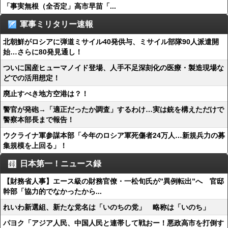
「事実無根（全否定」高市早苗「...
軍事ミリタリー速報
北朝鮮がロシアに弾道ミサイル40発供与、ミサイル部隊90人派遣開
始…さらに80発見通し！
ついに国産ヒューマノイド登場、人手不足深刻化の医療・製造現場な
どでの活用想定！
廃止すべき地方空港は？！
警官が発砲→「適正だったか調査」するわけ…実は銃を構えただけで
警察本部長まで報告！
ウクライナ軍参謀本部「今年のロシア軍死傷者24万人…新規兵力の募
集規模を上回る」！
日本第一！ニュース録
【財務省人事】エース級の財務官僚・一松旬氏が”異例転出”へ 官邸
幹部「協力的でなかったから...
れいわ新選組、新たな党名は「いのちの党」 略称は「いのち」
パヨク「アジア人民、中国人民と連帯して戦おー！悪政高市を打倒す