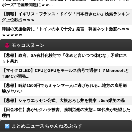
ポーズ”で国際問題にｗｗ...
【朗報】イギリス・フランス・ドイツ「日本行きたい」検索ランキン
グ上位独占ｗｗｗ
韓国の支援物資に「トイレの水で十分」発言…韓国ネット激怒へｗｗ
ｗｗｗｗｗ
モッコスヌ～ン
【悲報】政府、SA有料化検討で「休めと言いつつ休むな」矛盾にネ
ット呆れ
【マイクロLED】CPUとGPUをモールス信号で通信！？Microsoftと
TSMCが開発...
【悲報】時給1500円でもミャンマー人に逃げられる…地方の雇用崩
壊がヤバい
【悲報】シャウエッセン公式、大根おろし丼を提案→5ch爆笑の渦
【田舎移住】妻がセクハラ被害、強制労働の実態…30代夫が絶望した
理由
まとめニュースちゃんねるぷらす