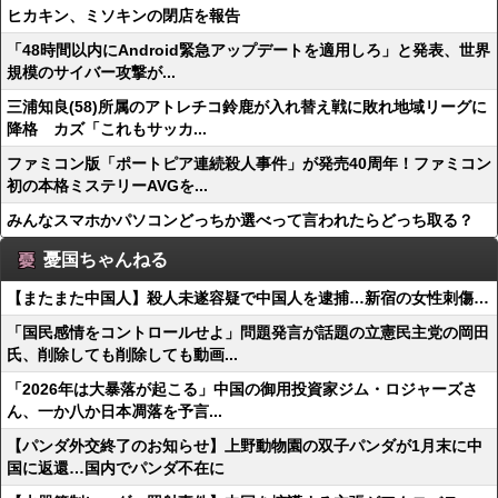
ヒカキン、ミソキンの閉店を報告
「48時間以内にAndroid緊急アップデートを適用しろ」と発表、世界
規模のサイバー攻撃が...
三浦知良(58)所属のアトレチコ鈴鹿が入れ替え戦に敗れ地域リーグに
降格 カズ「これもサッカ...
ファミコン版「ポートピア連続殺人事件」が発売40周年！ファミコン
初の本格ミステリーAVGを...
みんなスマホかパソコンどっちか選べって言われたらどっち取る？
憂国ちゃんねる
【またまた中国人】殺人未遂容疑で中国人を逮捕…新宿の女性刺傷…
「国民感情をコントロールせよ」問題発言が話題の立憲民主党の岡田
氏、削除しても削除しても動画...
「2026年は大暴落が起こる」中国の御用投資家ジム・ロジャーズさ
ん、一か八か日本凋落を予言...
【パンダ外交終了のお知らせ】上野動物園の双子パンダが1月末に中
国に返還…国内でパンダ不在に