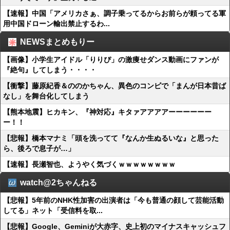
【速報】中国「アメリカさぁ、調子乗ってるからお前らが頼ってる軍
用中国ドローン輸出禁止するわ...
NEWSまとめもりー
【画像】小学生アイドル「りりぴ」の激痩せダンス動画にファンが
『絶句』してしまう・・・・
【衝撃】藤原紀香＆ののかちゃん、異色のコンビで「まんが日本昔ば
なし」を舞台化してしまう
【熊本地震】ヒカキン、『神対応』キタァアアアアーーーーーー
ー！！
【悲報】橋本マナミ「頭を洗ってて『なんか生ぬるいな』と思った
ら、後ろで息子が…」
【速報】長瀬智也、ようやく気づくｗｗｗｗｗｗｗｗ
watch@2ちゃんねる
【悲報】5年前のNHK性加害の出演者は「今も普通の顔して芸能活動
してる」ネット「受信料を取...
【悲報】Google、Geminiが大赤字、史上初のマイナスキャッシュフ