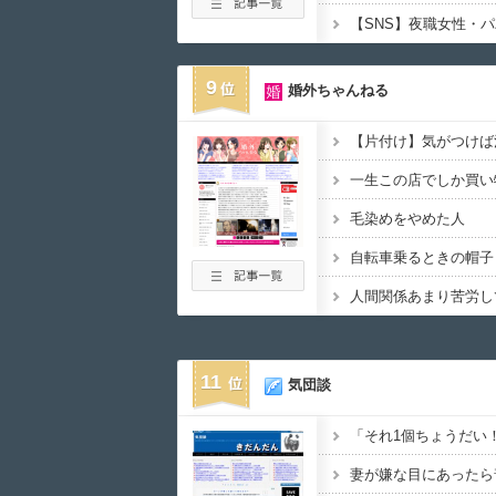
9
婚外ちゃんねる
【片付け】気がつけば
一生この店でしか買い
毛染めをやめた人
自転車乗るときの帽子
人間関係あまり苦労し
11
気団談
「それ1個ちょうだい