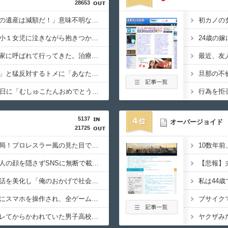
28653
泥酔した義父「お前らの遺産は減額だ！」意味不明なので問い詰めた私に義父が怒鳴り散らし、旦那と義実家が隠していた「衝撃の裏切り行為」が発覚ｗｗｗ←知らん間に200万払われてて草
住宅街を歩いていたら小１女児に泣きながら抱きつかれた。鍵っ子のピンチに付き添い30分…無事にお母さんが現れるも、後から襲ってきた「不審者扱いの恐怖」←親切心が裏目に出るかもしれない世の中怖すぎる
妊娠５ヶ月の私、義実家に呼ばれて行ってきた。治療を経て妊娠５ヶ月になった義妹を引き合いに出され、トメから放たれた「耳を疑う理不尽すぎる一言」に愕然←妊娠時期の操作とか超能力者かよ
家購入に「ダメダメ！」と猛反対するトメに「あなたの家じゃありません」と言い放った結果→激怒したトメが自ら〇〇を口にして最高の展開へｗｗｗｗｗｗ
38歳マザコン夫の誕生日に「むしゅこたんおめでとう！」と義実家を飾り付ける超過干渉トメ！ご近所さんを招待してあげたら、38歳メタボ夫が登場して近所のおじいさんが大爆発する事態に
5137
4
オーバージョイド
21725
職場を襲う歩く香害お局！プロレスラー風の見た目で自分を「〇〇ちゃん」呼び、部下を鬱病で何人も潰してお菓子賄賂でウハウハwｗｗ
なぜイベント会場で他人の顔を隠さずSNSに無断で載せるの？自分の顔も写り込んでてマジで胸糞悪いんだが！！食べ物の画像上げたほうがよっぽど有意義だわ
同窓会でいじめっ子が話を美化し「俺のおかげで社会で耐えられる体ができたろw」と調子に乗る←武道で体を鍛えた元被害者に詰め寄られて顔面蒼白で平謝りｗｗｗ
飲み会で席を離れた隙にスマホを操作され、全ゲームアプリをアンインストールされた…課金データ消失にキレると「復元できるならいいじゃん」「ゲーム如きで」と逆ギレして帰走
電車内で好きな子がバレてからかわれていた男子高校生、見かねた友人が「人を好きになって何が悪いんだよ」と参考書を読みながら淡々と話してた←カッコ良すぎだろ