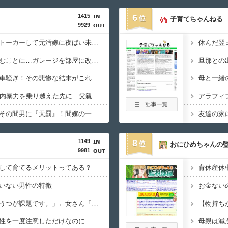
1415
6
子育てちゃんねる
9929
【驚愕】浮気相手がストーカーして元汚嫁に夜ばい未遂→逮捕ｗｗｗ
【悲報】嫁の実家に住むことに…ガレージを部屋に改造したらまさかの結果wwwww
【驚愕】嫁ニーで救急車騒ぎ！その悲惨な結末がこれｗｗｗ
【衝撃】20年前の家庭内暴力を乗り越えた先に…父親が亡くなって、心が解放された理由がコレｗｗｗｗ
【復讐】浮気した嫁とその間男に『天罰』！間嫁の一手で両者とも職も金も失い…ｗｗｗｗ
1149
8
おにひめちゃんの
9981
して育てるメリットってある？
育休産休
いない男性の特徴
お金ない
【育児】「男性の産後うつが課題です。」←女さん「は？」
【逆パワハラ】部下女性を一度注意しただけなのに…逆パワハラで27年勤めた会社を去った男性の壮絶な1年
母親は減