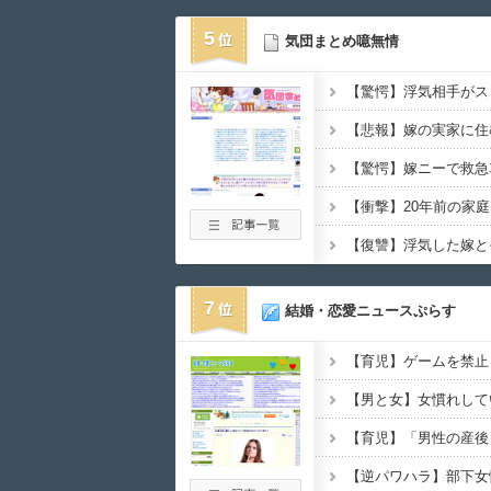
5
気団まとめ噫無情
7
結婚・恋愛ニュースぷらす
【育児】ゲームを禁止
【男と女】女慣れして