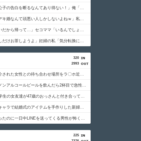
女子「貴公子の告白を断るなんてあり得ない！」俺「問題はそこじゃないだろ…」→いじめを止めるため動いた結果…
義兄嫁「デキ婚なんて頭悪い人しかしないよねｗ」私「……」→何をしても嫌味を言われ続けた末に…
私「お願いだから帰って…」セコママ「いるんでしょ？」→玄関をガチャガチャされ、警察を呼ぶ事態になって…
友達「少しだけお茶しようよ」妊婦の私「気分転換になるなら…」→帰宅してから思わぬ異変が起きて…
320
2993
同僚が紹介された女性との待ち合わせ場所をラ〇ホ近くのファミレスにした。それで女性が帰ると同僚は「中身を見てくれるか試すための行為」と正当化して…
焼肉店でノンアルコールビールを飲んだら2杯目で急性アルコール中毒になった。それで警察と保健所を巻き込む騒ぎに…
20歳の大学生の女友達が47歳のおっさんと付き合ってる。卒業後に結婚するらしいが、やめた方がいいと思うワイがおかしいのか？
大好きなキャラで結婚式のアイテムを手作りした新婦がお色直しでロビーに出た。そこで新郎友人が「手作りとかさあ、チープすぎね？」と嘲笑しているのを聞いてしまい…
交際を断ったのに一日中LINEを送ってくる男性が怖くなって友人に相談した。すると「障がい者だからって断るとか軽蔑する」と言われて…
225
7376