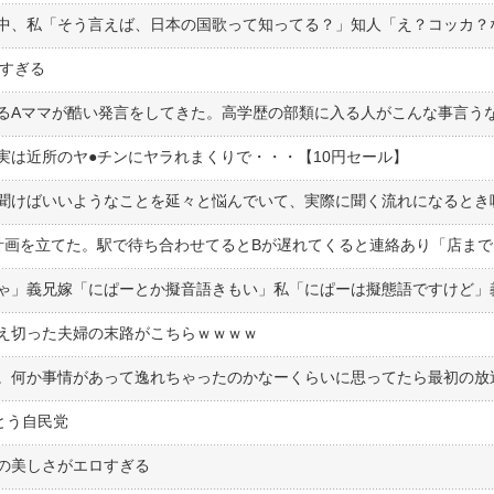
高すぎる
るAママが酷い発言をしてきた。高学歴の部類に入る人がこんな事言う
は近所のヤ●︎チンにヤラれまくりで・・・【10円セール】
え切った夫婦の末路がこちらｗｗｗｗ
とう自民党
の美しさがエロすぎる