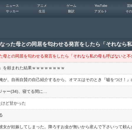
ニュース
アニメ
ゲーム
YouTube
芸
サッカー
生活
翻訳
アダルト
その
』を頼まれた結果ｗｗｗｗｗｗｗｗ
ジャー(34)、寝てる間に…
たけど甘かった
る
女が妊娠してしまった。降ろすお金が無いから産んで下さいって頼んだら