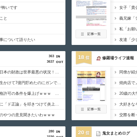
が怖いです
こと
事について語りたい
363
18
修羅場ライフ速報
3637
石破、遂にキレる！「日本の財政は世界最悪の状況！この状況で減税をするのは正気の沙汰じゃない」
【悲報】桐谷さん「人生かけて7億円貯めたのにガンで死ぬかも。もっと素直に遊べばよかった…」
【悲報】日本、永住資格許可の条件を爆上げｗｗｗ 外国人さん「もう日本ええわ・・」
【悲報】有吉、一般人に「ド正論」を叩きつけて炎上ｗｗｗｗｗｗｗｗ
のやつの意見聞きたいわｗｗｗ
280
20
鬼女まとめログ
2330