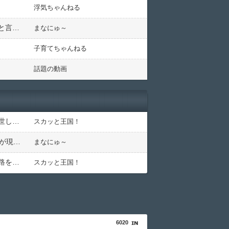
浮気ちゃんねる
宅配ピザを深夜に頼んだ時、ネットで受付できたが、すぐに店から電話かかってきて「今日はもうできない」と言われたことがあった。翌日に同じ店にピザを頼んだ際、彼が電話で！？
まなにゅ～
子育てちゃんねる
話題の動画
元同僚との飲み会に行ったら会社辞める原因になったパワハラ上司がいてブチ切れそう！「俺が鍛えたから出世したんだろ奢れ」とか何様のつもりだ？
スカッと王国！
住宅街を歩いていたら小１女児に泣きながら抱きつかれた。鍵っ子のピンチに付き添い30分…無事にお母さんが現れるも、後から襲ってきた「不審者扱いの恐怖」←親切心が裏目に出るかもしれない世の中怖すぎる
まなにゅ～
自分より才能ある同級生女子に嫉妬したアホ男子、他校や先輩にデマを吹聴して「大学進学を阻止する」と進路を潰そうと企んでるらしい
スカッと王国！
6020