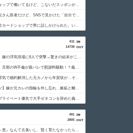
ペットショップで働いてるけど、こないだスッポンが入荷した。
うちのお父さん医者だけど、SNSで見かけた「自分で施術した部分しか見てない医師」そっくり。
彼女が中古カードショップで男に話しかけられた。いきなり彼女の持ち歩いてたカードを品定めしだしたらしく…
611
14739
【修羅場】嫁の浮気現場に8人で突撃→驚きの結末がこれｗｗｗｗ
【修羅場】旦那のW不倫が親バレで慰謝料騒動！？義父がベロベロになって暴露した結末ｗｗｗｗ
【復讐】浮気で婚約解消した元カノから年賀状が…その理由がコレｗｗｗｗｗ
【フクザツ】嫁が元カレの指輪を外し忘れ…嫉妬と離婚話に進展した結果ｗｗｗｗ
【激怒】プライベート優先で大手ゼネコンを辞めた義弟が相続で一騒動！その理由がコチラｗｗｗｗ
491
2805
友人「『～恵』なんて古臭いし、賢く育たなかったらどうするの？」私「そこまで言う？」→娘の名前を否定されてモヤモヤが止まらず…