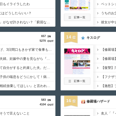
日もイライラしたわ
にはどうしたらいい？
松のや「ママ応援企画」がなぜ許されない？「窮屈な世の中」に住む不幸、「尊重し合える社会」は遠ざかる一方
657
14
キスログ
5270
些細なことでヘソを曲げ、3日間口もきかず家で食事もしない旦那。もうすぐ誕生日だけど・・・
出産祝いに来た従兄弟夫婦。妊娠中の妻を見ながら『何かあれば手伝いに行かせるから』と言い出して・・・
大嫌いな姑の世話は全て自分がすると約束した夫。だが何度も話を変え『お前が大人の対応をすればいい』と言い出して・・・
真夜中、隣人ママが『子供の喘息をどうにかして！病院勤めの旦那を出せ！』と押しかけてきて・・・
義父の49日、義母に『相続放棄してほしい』と言われた夫。あっさり同意した理由を問い詰めたら・・・
583
16
修羅場ハザード
4104
そうで言えないこと