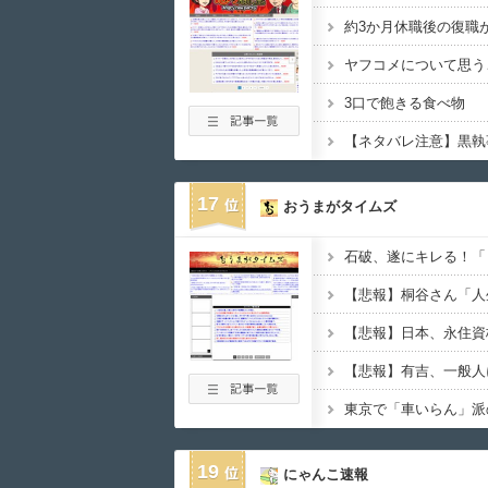
約3か月休職後の復職
ヤフコメについて思う
3口で飽きる食べ物
【ネタバレ注意】黒執
17
おうまがタイムズ
東京で「車いらん」派
19
にゃんこ速報