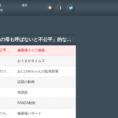
能
趣味
他
【前編】嫁に父と死別して一人になった母との同居を匂わせる発言をしたら「それなら私の母も呼ばないと不公平」的な返しをされた。思わずムッとして言い返したら仲が拗れたんだが…
【前編】嫁に父と死別して一人になった母との同居を匂わせる発言をしたら「それなら私の母も呼ばないと不公平」的な返しをされた。思わずムッとして言い返したら仲が拗れたんだが…
修羅場ライフ速報
おうまがタイムズ
【あちゃー】友人の結婚式で。新郎『俺が、自画自賛の自己紹介するから、オマエはそのとき『嘘をつけ！』のツッコミくれ！』俺「え？う、うん」 →案の定、トンデモない展
おにひめちゃんの監視部屋
話題の動画
気団談
FANZA動画
...
修羅場ハザード