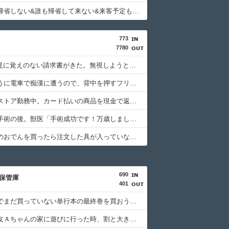
【お盆】帰省しない&誰も帰省して来ない&来客予定もない人
773
7780
NTTから見に覚えのない請求書がきた。無視しようと思っていたら、とんでもない事実が判明して…
毎日のように電車で痴漢に遭うので、背中を押すフリをしてある作戦をしたら...
ドラッグストア勤務中。カード払いの商品を現金で返金してほしいと言い張る女性客。断っても引き下がらず、その後まさかの展開に…
猫の避妊手術の後。獣医「手術成功です！万歳しましょう」私「ばんざーい！」→安心した直後、思わぬ出来事が待っていて…
コンビニのおでんを買ったら注文した具が入っていなかった。尋常でなくムカついたので店員に...
690
保管庫
401
大型書店でまだ買っていない単行本の最終巻を買おうとしたら最新刊が売り場になかった。
初めて親友Ａちゃんの家に遊びに行った時、割と大き目な飾り棚にみっちり人形が飾られてた。