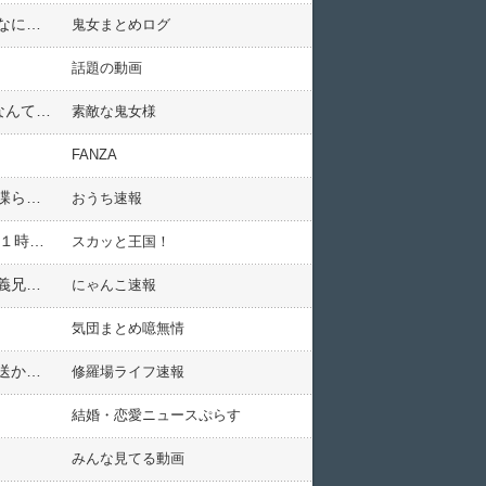
【困惑】平成元年生まれの知人と会話中、私「そう言えば、日本の国歌って知ってる？」知人「え？コッカ？なにそれ？」私「え？知らないの！？」→結果
鬼女まとめログ
話題の動画
なんて…
素敵な鬼女様
FANZA
買い物に付き合っているときに店員に聞けばいいようなことを延々と悩んでいて、実際に聞く流れになるとき喋らない友人。
おうち速報
私の好きな店に友達4人を誘って行く計画を立てた。駅で待ち合わせてるとBが遅れてくると連絡あり「店まで１時間かかるし先に行く？」と聞いてみると！？
スカッと王国！
私「はい、にぱーっ」子供「きゃっきゃ」義兄嫁「にぱーとか擬音語きもい」私「にぱーは擬態語ですけど」義兄嫁「擬音語だよ！！！」
にゃんこ速報
気団まとめ噫無情
買い物先で久々に迷子の放送を聞いた。何か事情があって逸れちゃったのかなーくらいに思ってたら最初の放送から30分経っても保護者が現れず…
修羅場ライフ速報
結婚・恋愛ニュースぷらす
みんな見てる動画