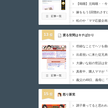
【嗚咽】元嗚咽・・今
嫁をもう1回惚れさす
13
渡る世間はキチばかり
15
怒り新党
調子乗ってると思われ