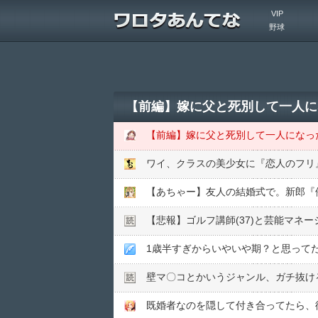
VIP
野球
ワイ、クラスの美少女に『恋人のフリ
【悲報】ゴルフ講師(37)と芸能マネー
1歳半すぎからいやいや期？と思って
壁マ〇コとかいうジャンル、ガチ抜け
既婚者なのを隠して付き合ってたら、彼