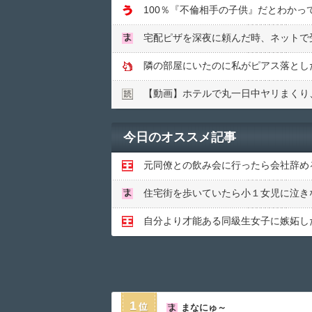
100％『不倫相手の子供』だとわか
隣の部屋にいたのに私がピアス落とし
【動画】ホテルで丸一日中ヤリまくり
今日のオススメ記事
1
まなにゅ～