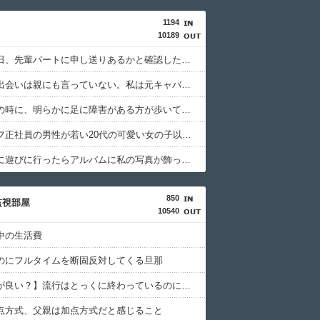
1194
10189
休んだ翌日、先輩パートに申し送りあるかと確認したらいきなりキレられた。このパートの性格悪くないか？
旦那との出会いは親にも言っていない。私は元キャバ嬢で旦那は元ボーイ
母と一緒の時に、明らかに足に障害がある方が歩いていた。母「なんであんな歩き方なの？ふざけてるの？」
アラフィフ正社員の男性が若い20代の可愛い女の子以外には挨拶をしない
友達の家に遊びに行ったらアルバムに私の写真が飾ってあった。しかも私が知らない写真
850
監視部屋
10540
中の生活費
のにフルタイムを断固反対してくる旦那
【物持ちが良い？】流行はとっくに終わっているのに未だ愛用している物
点方式、父親は加点方式だと感じること