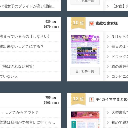
【SNS】夜職女性・パパ活女子のプライドが高い理由って何？
826
10
素敵な鬼女様
1679
溜まっているもの【しなさい】
物出来ない←どこにする？
（飛ばされない対策）
ていない人
755
12
キ○ガイママまとめ
7403
！」←どこからアウト？
妻が嫌な目にあったら普通は旦那が文句言いに行くもんなの？