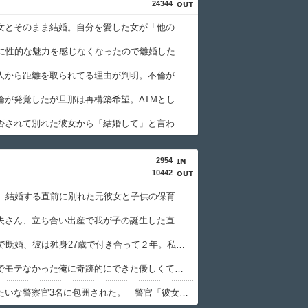
24344
初カノの女とそのまま結婚。自分を愛した女が「他の男に抱かれてた」事実を知った俺、辛すぎる
24歳の嫁に性的な魅力を感じなくなったので離婚したい件
最近、友人から距離を取られてる理由が判明。不倫がバレてた。
旦那の不倫が発覚したが旦那は再構築希望。ATMとして優秀だが私は絶対に離婚したい
行為を拒否されて別れた彼女から「結婚して」と言われ受け入れた。だがこの女、ヤバい女。
2954
10442
10数年前、結婚する直前に別れた元彼女と子供の保育園で再会した。このモヤモヤ感はなんだ……..？
【悲報】夫さん、立ち合い出産で我が子の誕生した直後に 「先生！DNA検査お願いします！」と言ってしまうwwwwwwwww..
私は44歳で既婚、彼は独身27歳で付き合って２年。私が妊娠しておろしてから色々おかしくなってきた。彼と一緒になるのは無理とわかってるけど「 別れる」って言うとかなり引き止められて、いつも負けてしまう私……..
ブサイクでモテなかった俺に奇跡的にできた優しくて可愛い彼女と結婚！…する直前、彼女妹のせいで想定外すぎる事態になってしまったんだが………？
ヤクザみたいな警察官3名に包囲された。 警官「彼女と結婚を前提に付き合わないか？」俺「！？」警官「悪い子じゃないぞ」 俺（さすがにNOとは言えないだろ…）結果……….