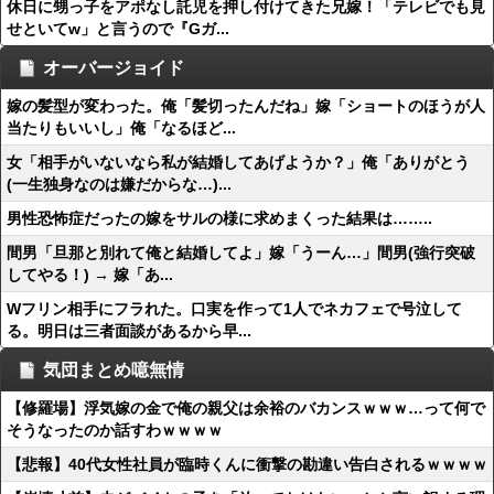
休日に甥っ子をアポなし託児を押し付けてきた兄嫁！「テレビでも見
せといてw」と言うので『Gガ...
オーバージョイド
嫁の髪型が変わった。俺「髪切ったんだね」嫁「ショートのほうが人
当たりもいいし」俺「なるほど...
女「相手がいないなら私が結婚してあげようか？」俺「ありがとう
(一生独身なのは嫌だからな…)...
男性恐怖症だったの嫁をサルの様に求めまくった結果は……..
間男「旦那と別れて俺と結婚してよ」嫁「うーん…」間男(強行突破
してやる！) → 嫁「あ...
Wフリン相手にフラれた。口実を作って1人でネカフェで号泣して
る。明日は三者面談があるから早...
気団まとめ噫無情
【修羅場】浮気嫁の金で俺の親父は余裕のバカンスｗｗｗ…って何で
そうなったのか話すわｗｗｗｗ
【悲報】40代女性社員が臨時くんに衝撃の勘違い告白されるｗｗｗｗ