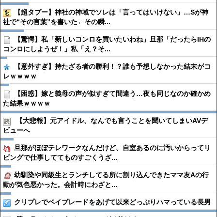
【超タブー】神社の神域でソレは「言ってはいけない」…Sが神
社で“その言葉”を書いた←その瞬...
【驚愕】私「新しいコンロを買いたいわね」旦那「だったらIHの
コンロにしようぜ！」私「え？そ...
【意外すぎ】持たざる者の勝利！？誰も予想しなかった結末がコ
レｗｗｗｗ
【困惑】嫁と義母の声が似すぎて間違う…夜も同じなのか確かめ
た結果ｗｗｗｗ
【大悲報】元アイドル、なんでも言うことを聞いてしまいAVデ
ビューへ
旦那がほぼテレワークなんだけど、自室あるのに汚いからってリ
ビングで仕事しててものすごくうざ...
幼馴染や同級生とランチしてる所に割り込んできたママ友Aの行
動が気色悪かった。会計時にわざと...
クリプレでベイブレードをあげて以来どっぷりハマっている長男