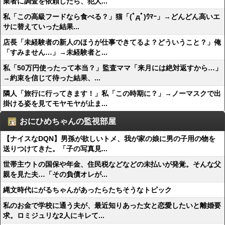
業者に調査を依頼したら、犯人...
私「この高級フードなら食べる？」猫「(ﾟдﾟ)ｳﾏｰ」→どんどん高いエ
サに替えていった結果...
店長「未経験者の新人のほうが仕事できてるよ？どういうこと？」俺
「すみません…」→未経験者と...
私「50万円使ったって本当？」監査ママ「来月には絶対返すから…」
→約束を信じて待った結果、...
隣人「旅行に行ってきます！」私「この時期に？」→ノーマスクで出
掛ける姿を見てモヤモヤが止ま...
おにひめちゃんの監視部屋
【ナイスなDQN】男孫が欲しいトメ、我が家の娘に男の子用の物を
送りつけてきた。「子の写真見...
世帯主ウトの国保や年金、住民税などなどの未払いが発覚。そんな父
親を見た夫…「その負債オレが...
縄文時代にがるちゃんがあったらたちそうなトピック
私のお金で学校に通う夫が、最近知りあった女と恋愛したいと離婚要
求。ロミジュリな2人にキレて...