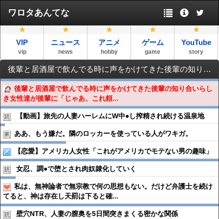
ワロタあんてな
VIP
ニュース
アニメ
ゲーム
YouTube
vip
news
hobby
game
story
後輩と居酒屋で飲んでる時に声をかけてきた後輩の知り合いらしき女性達が後輩に「じゃあ、これ頼むね」とレシートを押し付けて店から出て行った→あまりの早業に唖然としてたら…
後輩と居酒屋で飲んでる時に声をかけてきた後輩の知り合いらし
き女性達が後輩に「じゃあ、これ頼...
【動画】旅先の人妻ハーレムにW中●︎し搾精され続ける温泉地
ああ、もう嫌だ。隣のロッカーを使っている人がワキガ。
【恋愛】アメリカ人女性「これがアメリカでモテない男の趣味」
女忍、調●︎で堕とされ肉奴隷化していく
私は、無神論者で無宗教で何の思想もない。だけど弁護士を続け
てると、神は存在し天罰は下ると確...
壁穴NTR、人妻の膣奥を5日間突きまくる密かな関係