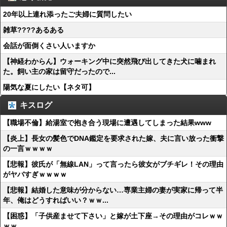
20年以上連れ添ったご夫婦に質問したい
雑草????あるある
会話が面倒くさい人いますか
【神経わからん】ウォーキング中に突然飛び出してきた犬に噛まれ
た。飼い主の家は留守だったので...
陽気な夏にしたい【ネタ可】
キスログ
【職場不倫】給湯室で抱き合う現場に遭遇してしまった結果www
【炎上】長女の髪色でDNA鑑定を要求された嫁、夫に言い放った衝撃
の一言ｗｗｗｗ
【悲報】彼氏が「無線LAN」って言ったら彼女がブチギレ！その理由
がヤバすぎｗｗｗｗ
【悲報】結婚した意味が分からない…専業主婦の妻が実家に帰って半
年、俺はどうすればいい？ｗｗ...
【困惑】「子供産ませて下さい」と嫁が土下座→その理由がコレｗｗ
ｗｗ