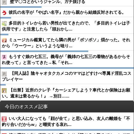
壁マ〇コとかいうジャンル、ガチ抜ける
彼氏の名字が『やばい名字』だから親から結婚反対されてる。
多目的トイレから若い男性が出てきたので、「多目的トイレは子
供用です」と注意したら「頭おかし...
ミュージカル鑑賞してたら隣の男が「ボソボソ」煩かった。それ
から「ウーウー」というような唸り...
もうすぐ娘の七五三。義母が「義姉の七五三の着物があるからそ
れ使って」と言ってきた→私「それ...
【同人誌】陰キャオタクカメコのママはどすけべ専属ド淫乱コス
プレイヤー
【出禁】近所のクレ子『カーシェアしよう？車代とか保険はお願
い。週末は乗るから！』 →別日…...
今日のオススメ記事
いい大人になっても「顔が全て」と思い込み、友人の離婚を「不
釣り合いだからw」と嘲笑する哀れ...