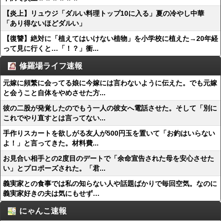
【炎上】リュウジ「ダルい料理トップ10に入る」夏の冷やし中華
「あり得ないほどダルい」
【復讐】絶対に「植えてはいけない植物」を小学校に植えた→20年経
って見に行くと…「！？」衝...
修羅場ライフ速報
元嫁に頻繁に会ってる娘に今嫁には言わないように伝えた。でも元嫁
と会うこと自体をやめさせた方...
彼の二股が発覚したのでもう一人の彼女へ電話させた。そして「別に
これでやり直すとは言ってない...
手作りスカートを欲しがる友人が500円玉を置いて「お釣はいらない
よ！」と言ってきた。材料費...
お見合い相手との2度目のデートで「余命宣告された母を安心させた
い」とプロポーズされた。「君...
義実家との食事では私の知らない人や話題ばかりで毎回空気。なのに
義実家好きの夫は気にもせず…
にゃんこ速報