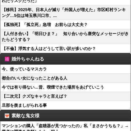
れたリスクだった」
【移民】2025年、日本人が減り「外国人が増えた」市区町村ランキ
ング…5位は埼玉県川口市、...
【孤独死】「孤立死」急増 お前らは大丈夫？
【人付き合い】「明日ひま？」 知り合いから唐突なメッセージがき
たらどうする？
【不倫】浮気する人はどうして言い訳が多いのか？
婚外ちゃんねる
今、使っているマスカラ
都合のいい女になったことがある人
今では有り得ない…昔、喫煙できた場所をあげていこう
【二次元】クズなキャラと言えば？
旦那を羨ましがられる事
素敵な鬼女様
マンションの隣人「盗聴器が見つかったの」私「まさかうちも？」→