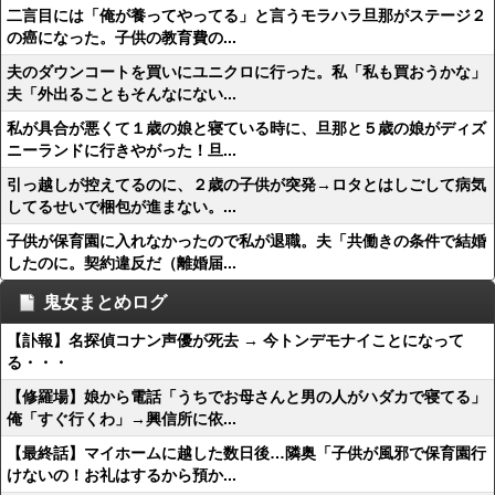
二言目には「俺が養ってやってる」と言うモラハラ旦那がステージ２
の癌になった。子供の教育費の...
夫のダウンコートを買いにユニクロに行った。私「私も買おうかな」
夫「外出ることもそんなにない...
私が具合が悪くて１歳の娘と寝ている時に、旦那と５歳の娘がディズ
ニーランドに行きやがった！旦...
引っ越しが控えてるのに、２歳の子供が突発→ロタとはしごして病気
してるせいで梱包が進まない。...
子供が保育園に入れなかったので私が退職。夫「共働きの条件で結婚
したのに。契約違反だ（離婚届...
鬼女まとめログ
【訃報】名探偵コナン声優が死去 → 今トンデモナイことになって
る・・・
【修羅場】娘から電話「うちでお母さんと男の人がハダカで寝てる」
俺「すぐ行くわ」→興信所に依...
【最終話】マイホームに越した数日後…隣奥「子供が風邪で保育園行
けないの！お礼はするから預か...