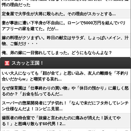
愕の理由だった
定食屋で大学生が大将に殴られた。その理由がスカッとする...
妻が事故に遭い下半身が不自由に。ローンで5000万円を組んでバリ
アフリーの家を建てた。だが...
嫁の料理がクソまずい。昨日の献立はサラダ、しょっぱいメイン、汁
物、ご飯だけ・・・
俺、弟の嫁に一目惚れしてしまった。どうにもならんよな？
スカッと王国！
いい大人になっても「顔が全て」と思い込み、友人の離婚を「不釣り
合いだからw」と嘲笑する哀れ...
なぜ保育園は「仕事終わりの買い物」や「休日の預かり」に厳しく怒
るのか？「お金を払ってるんだ...
スーパーの惣菜開発者にブチ切れ！「なんで未だにフタ外してレンチ
ン仕様なんだよ！コンビニ見習...
歯医者の待合室で「抜歯と言われたのに痛みが消えた！訴えてや
る！」と怒鳴り散らす60代男！2...