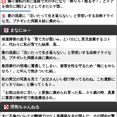
煽り運転の末に道路で大の字になり「降りろ！殴るぞ！」とドア
を強引に開けようとしてきたヒゲ面...
妻の流産に「泣いたって生き返らない」と苦笑いする自称ドライ
な兄。ブチギレた両親＆妹に責めら...
まなにゅ～
発達障害の息子を「育て方が悪いw」とバカにし育児放棄するコト
メ。代わりに私が育てた結果、高...
妻の流産に「泣いたって生き返らない」と苦笑いする自称ドライな
兄。ブチギレた両親＆妹に責めら...
集団暴行の現場に遭遇してしまい、被害女性を守るため「俺にもやら
せろ！」と叫んで抱きついた結...
私の実父の写真を見て「お父さんいい顔で映ってるわね。これ遺影に
ピッタリねw」と煽ってくるト...
「お前は自分に甘い」と家族に責められ育った私…３０歳の時、真夏
に重度の熱中症で救急搬送され...
浮気ちゃんねる
夫に不倫がバレたが離婚ではなく再構築を夫が望んだ。その理由が驚