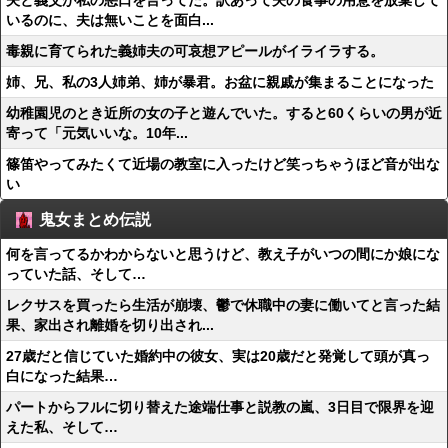
夫と義父が私の悪口を言ってた。訳あって夫の食事の用意を放棄して
いるのに、夫は無いことを面白...
毒親に育てられた義姉夫の可哀想アピールがイライラする。
姉、兄、私の3人姉弟、姉が暴君。お盆に親戚が集まることになった
幼稚園児のとき近所の女の子と遊んでいた。すると60くらいの男が近
寄って「元気いいな。10年...
篠笛やってみたくて近場の教室に入ったけど笑っちゃうほど音が出な
い
鬼女まとめ伝説
何を言ってるかわからないと思うけど、教え子がいつの間にか娘にな
っていた話、そして…
レクサスを買ったら生活が崩壊、鬱で休職中の妻に働いてと言った結
果、家出され離婚を切り出され...
27歳だと信じていた婚約中の彼女、実は20歳だと発覚して頭が真っ
白になった結果…
パートからフルに切り替えた途端仕事と説教の嵐、3日目で限界を迎
えた私、そして…