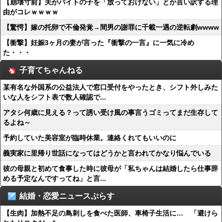
【崩壊寸前】夫がバイトの子を「放っておけない」とか言い訳する理
由がコレｗｗｗｗ
【驚愕】嫁の托卵で不倫発覚→間男の謝罪に千載一遇の逆転劇wwww
【衝撃】妊娠3ヶ月の妻が言った『衝撃の一言』に一気に冷め
た・・・
子育てちゃんねる
某有名な外国系の公益法人で窓口受付をやったとき、シフト外しみた
いな人をシフト表で数人確認で...
アタシ何歳に見える？って誘い受け風の事言うゴミってまだ生存して
るよね～
予約していた美容室が臨時休業。連絡くれてもいいのに
義実家に里帰り世話になってはどうかと言われてかなり悩んでいる
彼の母親と初めて食事した時に彼母が「私ちゃんは結婚したら仕事辞
める予定なんですってね」と言...
結婚・恋愛ニュースぷらす
【生肉】加熱不足の鳥刺しを食べた医師、車椅子生活に… 「避けら