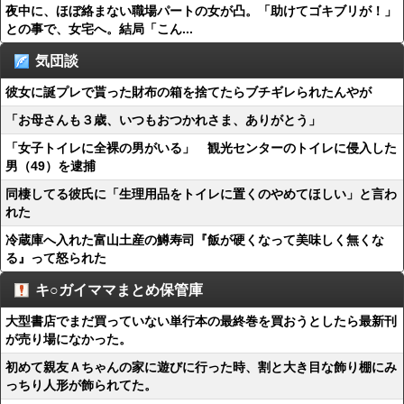
夜中に、ほぼ絡まない職場パートの女が凸。「助けてゴキブリが！」
との事で、女宅へ。結局「こん...
気団談
彼女に誕プレで貰った財布の箱を捨てたらブチギレられたんやが
「お母さんも３歳、いつもおつかれさま、ありがとう」
「女子トイレに全裸の男がいる」 観光センターのトイレに侵入した
男（49）を逮捕
同棲してる彼氏に「生理用品をトイレに置くのやめてほしい」と言わ
れた
冷蔵庫へ入れた富山土産の鱒寿司『飯が硬くなって美味しく無くな
る』って怒られた
キ○ガイママまとめ保管庫
大型書店でまだ買っていない単行本の最終巻を買おうとしたら最新刊
が売り場になかった。
初めて親友Ａちゃんの家に遊びに行った時、割と大き目な飾り棚にみ
っちり人形が飾られてた。