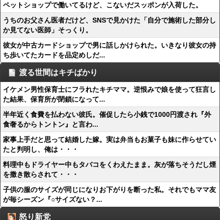
ペットショップで働いてるけど、こないだスッポンが入荷した。
うちのお父さん医者だけど、SNSで見かけた「自分で施術した部分し
か見てない医師」そっくり。
彼女が中古カードショップで男に話しかけられた。いきなり彼女の持
ち歩いてたカードを品定めしだ...
渡る世間はキチばかり
イケメン男性保育士にフラれたキチママ。逆恨みで娘を使って狂言し
た結果、保育所が閉鎖になって...
半年近く食費を払わない彼氏。催促したら小銭で1000円渡され『外
食奢るからトントン』と言わ...
家事上手だと思って結婚した嫁。実は弁当もお菓子も妹に作らせてい
たと判明し、俺は・・・
料理中もドライヤー中もタバコをくわえたまま。灰が落ちそうだし煙
を撒き散らされて・・・
子供の服のサイズが同じになりお下がりを断った私。それでもママ友
が毎シーズン『○サイズない？...
怒り新党