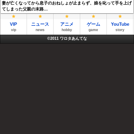
妻が亡くなってから息子のおねしょが止まらず、娘を叱って手を上げ
てしまった父親の末路…
VIP
ニュース
アニメ
ゲーム
YouTube
vip
news
hobby
game
story
©2011
ワロタあんてな