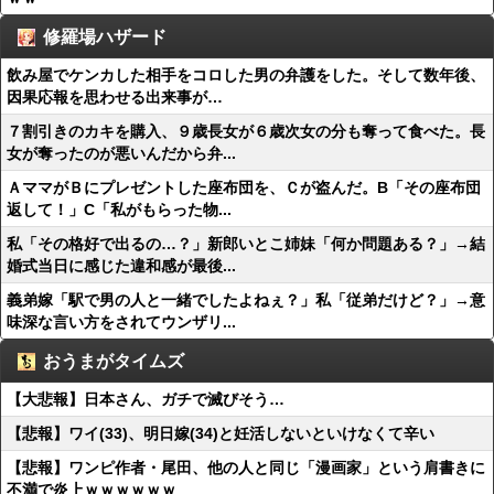
修羅場ハザード
飲み屋でケンカした相手をコロした男の弁護をした。そして数年後、
因果応報を思わせる出来事が…
７割引きのカキを購入、９歳長女が６歳次女の分も奪って食べた。長
女が奪ったのが悪いんだから弁...
ＡママがＢにプレゼントした座布団を、Ｃが盗んだ。B「その座布団
返して！」C「私がもらった物...
私「その格好で出るの…？」新郎いとこ姉妹「何か問題ある？」→結
婚式当日に感じた違和感が最後...
義弟嫁「駅で男の人と一緒でしたよねぇ？」私「従弟だけど？」→意
味深な言い方をされてウンザリ...
おうまがタイムズ
【大悲報】日本さん、ガチで滅びそう…
【悲報】ワイ(33)、明日嫁(34)と妊活しないといけなくて辛い
【悲報】ワンピ作者・尾田、他の人と同じ「漫画家」という肩書きに
不満で炎上ｗｗｗｗｗｗ