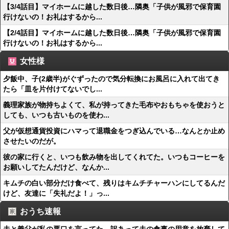
【3/4話目】マイホームに越した数日後…隣奥「子供が風邪で保育園
行けないの！お礼はするから...
【2/4話目】マイホームに越した数日後…隣奥「子供が風邪で保育園
行けないの！お礼はするから...
女性様
夕飯中、子(2歳半)がぐずったので気分転換にお風呂に入れて出てき
たら「皿を片付けてないでし...
義理家族が物持ちよくて、私が持ってきた毛布やおもちゃを使おうと
しても、いつも古いものを使わ...
父が仮想通貨投資にハマって退職金をつぎ込んでいる…なんとか止め
させたいのだが。
彼の家に行くと、いつも飲み物を出してくれてた。いつもコーヒーを
お願いしてたんだけど、なんか...
キムチの白い部分だけ食べて、残りはキムチチャーハンにしてるんだ
けど、友達に「失礼だよ！」っ...
おうち速報