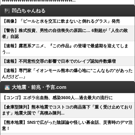
WWWWWWWWWWWWWWWWWW...
凹凸ちゃんねる
【画像】「ビールと水を交互に飲まないと倒れるグラス」発売
【警告】株式投資、男性の自信喪失の原因に… 6割超が「人生の敗
者」自認
【速報】露悪系アニメ、『この作品』の登場で最盛期を迎えてしま
う…
【速報】不同意性交罪の影響で日本でのレイプ認知件数爆増
【速報】専門家「イオンモール熊本の爆心地に”こんなもの”があった
んだけど…」
大地震・前兆・予言.com
【コンゴ】エボラ出血熱、感染3600人…過去最大の流行に
【倉庫型陳列】熊本地震でコストコの商品落下「重く受け止めており
ます」地震大国で「高積み陳列...
【熊本地震】SNSで広がった陰謀論や怪しい募金話、災害時のデマ注
意！