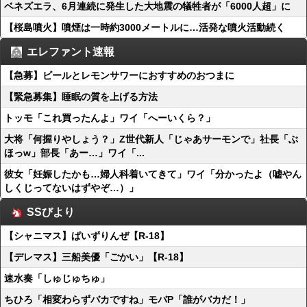
ベネズエラ、6月連続に発生した大地震の犠牲者が「6000人超」に
【桜島噴火】噴煙は一時約3000メートルに…活発な噴火活動続く
エレファント速報
【急募】ビールとレモンサワーにおすすめのおつまに
【緊急募集】睡眠の質を上げる方法
トッモ「これ買ったんよ」ワイ「へーいくら？」
大将「何握りやしょう？」Z世代新人「じゃあサーモンで」社長「ぶ
ほっw」部長「あー…」ワイ「...
彼女「妊娠したかも…婦人科着いてきて」ワイ「分かったよ（嘘やん
しくじってないはずやぞ…）」
SSびより
【シャニマス】ぱいずりんぜ【R-18】
【デレマス】三船美優「ごかい」【R-18】
速水奏「しゅじゅちゅ」
ちひろ「相変わらずバカですね」モバP「誰がバカだ！」