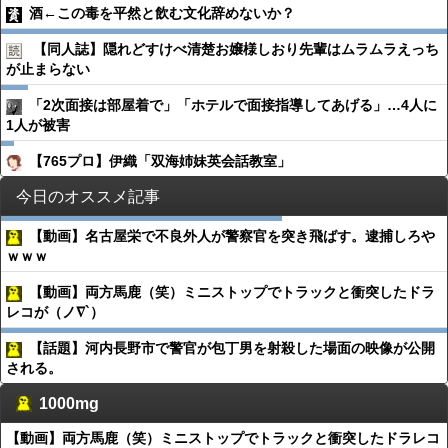
酒←この毒を平然と飲む文化辞めないか？
【同人誌】隠れどすけべ清楚お嬢様しおり先輩はムラムラえっち
が止まらない
「2次面接は部屋着で」「ホテルで面接指導してあげる」…4人に
1人が被害
【765プロ】伊織「双海姉妹英会話教室」
今日のオススメ記事
【動画】名古屋栄で不良外人が警察官を突き飛ばす。逮捕しろや
ｗｗｗ
【動画】両方馬鹿（笑）ミニストップでトラックと衝突したドラ
レコが（ノ∇`）
【話題】河内長野市で警官が包丁男を射殺した場面の映像が公開
される。
1000mg
【動画】両方馬鹿（笑）ミニストップでトラックと衝突したドラレコ