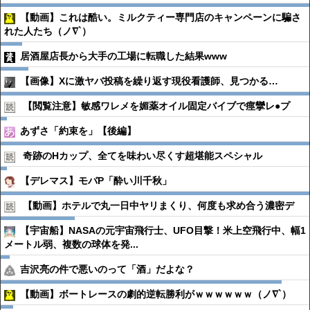
【動画】これは酷い。ミルクティー専門店のキャンペーンに騙さ
れた人たち（ノ∇`）
居酒屋店長から大手の工場に転職した結果www
【画像】Xに激ヤバ投稿を繰り返す現役看護師、見つかる…
【閲覧注意】敏感ワレメを媚薬オイル固定バイブで痙攣レ●︎プ
あずさ「約束を」【後編】
奇跡のHカップ、全てを味わい尽くす超堪能スペシャル
【デレマス】モバP「酔い川千秋」
【動画】ホテルで丸一日中ヤリまくり、何度も求め合う濃密デ
【宇宙船】NASAの元宇宙飛行士、UFO目撃！米上空飛行中、幅1
メートル弱、複数の球体を発...
吉沢亮の件で悪いのって「酒」だよな？
【動画】ボートレースの劇的逆転勝利がｗｗｗｗｗｗ（ノ∇`）