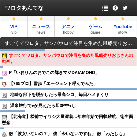
ワロタあんてな
VIP
ニュース
アニメ
ゲーム
YouTube
vip
news
hobby
game
story
すごくてワロタ。サンパウロで注目を集めた風船売りおじさんの動画。
すごくてワロタ。サンパウロで注目を集めた風船売りおじさんの
動画。
P「いおりんのおでこの輝きマジDAIAMOND」
【765プロ】雪歩「エージェント呼んでみた」
地味な部下を脱がしたら最高シコ、毎日ハメまくり
温泉旅行で●︎が見えたら即3P中●︎し
【北海道】松前でイワシ大量漂着…年末年始で回収難航、衛生面
懸念
敵「彼女いないの？」 僕「今いないですね」 敵「わたしも」