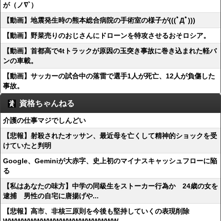
が（ノ∇`）
【動画】地震発生時の熊本総合病院の手術室の様子が(((ﾟДﾟ)))
【動画】野菜売りのおじさんにドローンを特攻させるおそロシア。
【動画】首都高で4tトラックが原因の玉突き事故に巻き込まれた軽バ
ンの車載。
【動画】サッカーの試合中の落雷で選手1人が死亡、12人が負傷した
事故。
資格ちゃんねる
介護の仕事マジでしんどい
【悲報】射殺されたオッサン、最近母を亡くして精神的ショックを受
けていたと判明
Google、Geminiが大赤字、史上初のマイナスキャッシュフローに陥
る
【私はあなたの味方】中学の同級生をストーカー行為か 24歳の女を
逮捕 男性の自宅に唐揚げや...
【悲報】高市、非核三原則を今後も堅持していくの表現削除