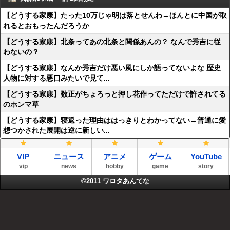
【どうする家康】たった10万じゃ明は落とせんわ→ほんとに中国が取
れるとおもったんだろうか
【どうする家康】北条ってあの北条と関係あんの？ なんで秀吉に従
わないの？
【どうする家康】なんか秀吉だけ悪い風にしか語ってないよな 歴史
人物に対する悪口みたいで見て...
【どうする家康】数正がちょろっと押し花作ってただけで許されてる
のホンマ草
【どうする家康】寝返った理由ははっきりとわかってない→普通に愛
想つかされた展開は逆に新しい...
VIP
ニュース
アニメ
ゲーム
YouTube
vip
news
hobby
game
story
©2011
ワロタあんてな