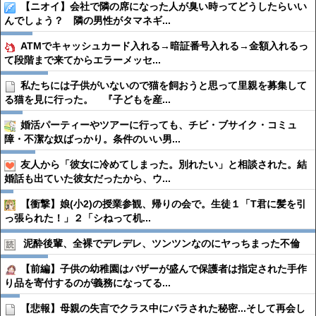
【ニオイ】会社で隣の席になった人が臭い時ってどうしたらいい
んでしょう？ 隣の男性がタマネギ...
ATMでキャッシュカード入れる→暗証番号入れる→金額入れるっ
て段階まで来てからエラーメッセ...
私たちには子供がいないので猫を飼おうと思って里親を募集して
る猫を見に行った。 『子どもを産...
婚活パーティーやツアーに行っても、チビ・ブサイク・コミュ
障・不潔な奴ばっかり。条件のいい男...
友人から「彼女に冷めてしまった。別れたい」と相談された。結
婚話も出ていた彼女だったから、ウ...
【衝撃】娘(小2)の授業参観、帰りの会で。生徒１「T君に髪を引
っ張られた！」２「シねって机...
泥酔後輩、全裸でデレデレ、ツンツンなのにヤっちまった不倫
【前編】子供の幼稚園はバザーが盛んで保護者は指定された手作
り品を寄付するのが義務になってる...
【悲報】母親の失言でクラス中にバラされた秘密...そして再会し