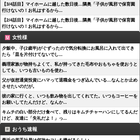
【3/4話目】マイホームに越した数日後…隣奥「子供が風邪で保育園
行けないの！お礼はするから...
【2/4話目】マイホームに越した数日後…隣奥「子供が風邪で保育園
行けないの！お礼はするから...
女性様
夕飯中、子(2歳半)がぐずったので気分転換にお風呂に入れて出てき
たら「皿を片付けてないでし...
義理家族が物持ちよくて、私が持ってきた毛布やおもちゃを使おうと
しても、いつも古いものを使わ...
父が仮想通貨投資にハマって退職金をつぎ込んでいる…なんとか止め
させたいのだが。
彼の家に行くと、いつも飲み物を出してくれてた。いつもコーヒーを
お願いしてたんだけど、なんか...
キムチの白い部分だけ食べて、残りはキムチチャーハンにしてるんだ
けど、友達に「失礼だよ！」っ...
おうち速報