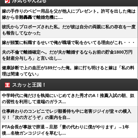
浮気ちゃんねる
嫁の手作りのベビー用品を父が他人にプレゼント。許可を出した俺は
嫁から非難轟轟で離婚危機に....
彼氏からプロポーズされた私。だが彼は自分の両親に私の存在を一度
も報告してなかった
嫁が頻繁に転職するせいで俺が職場で恥をかいてる理由がこれ・・・
夫の不倫で離婚確定へ。だが夫が離婚するならお前の貯金1800万円
を財産分与しろ」と言い出し...
健康診断で上の血圧が189だった俺。嫁に打ち明けると嫁は「私の料
理は間違ってない」
スカッと王国！
中学時代に俺だけを執拗にいじめてきた秀才のA！推薦入試の朝、奴
の習性を利用して道端のガラス...
仕事終わりのコンビニでレジ順番待ち中に老害ジジイが堂々の横入
り！「次の方どうぞ」の案内を自...
PTA会長が事故で辞退→旦那「妻の代わりに僕がやります」→1年
後…名物ガンコジジイを草むし...