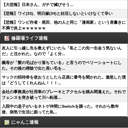
【大悲報】日本さん、ガチで滅びそう…
【悲報】ワイ(33)、明日嫁(34)と妊活しないといけなくて辛い
【悲報】ワンピ作者・尾田、他の人と同じ「漫画家」という肩書きに
不満で炎上ｗｗｗｗｗｗ
修羅場ライフ速報
友人に引っ越し先を教えずにいたら「私とこの先一生会う気ないん
だ」と泣かれた。なので「よく分...
義母が「髪の毛ばかり落ちている」と言うのでベリーショートにし
た。その後の掃除で出た長い毛を...
マックの招待券を使おうとしたら店員に番号を聞かれた。激怒した僕
は「どうしてくれんねん！！！...
会社の事務員が社用車のブレーキとアクセルを踏み間違えた。それで
フェンスを突き破って川へ転落...
入院中の息子がいるネトゲ仲間にSwitchを譲った。それから数年
後、病気で生活に困ってた私...
にゃんこ速報