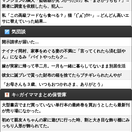
マンションの隣人「盗聴器が見つかったの」私「まさかうちも？」→
業者に調査を依頼したら、犯人...
私「この高級フードなら食べる？」猫「(ﾟдﾟ)ｳﾏｰ」→どんどん高いエ
サに替えていった結果...
気団談
開示請求が届いた…
ナイナイ岡村、家事をめぐる妻の不満に「言ってくれたら済む話や
ん」になるみ「バイトやったらク...
嫁が実家に帰って早二月。一月も一緒に暮らしてないまま別居生活
彼女に誕プレで貰った財布の箱を捨てたらブチギレられたんやが
「お母さんも３歳、いつもおつかれさま、ありがとう」
キ○ガイママまとめ保管庫
大型書店でまだ買っていない単行本の最終巻を買おうとしたら最新刊
が売り場になかった。
初めて親友Ａちゃんの家に遊びに行った時、割と大き目な飾り棚にみ
っちり人形が飾られてた。