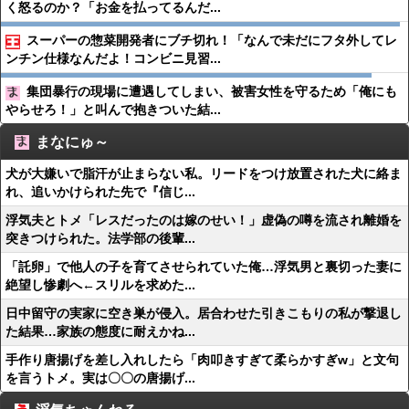
く怒るのか？「お金を払ってるんだ...
スーパーの惣菜開発者にブチ切れ！「なんで未だにフタ外してレ
ンチン仕様なんだよ！コンビニ見習...
集団暴行の現場に遭遇してしまい、被害女性を守るため「俺にも
やらせろ！」と叫んで抱きついた結...
まなにゅ～
犬が大嫌いで脂汗が止まらない私。リードをつけ放置された犬に絡ま
れ、追いかけられた先で『信じ...
浮気夫とトメ「レスだったのは嫁のせい！」虚偽の噂を流され離婚を
突きつけられた。法学部の後輩...
「託卵」で他人の子を育てさせられていた俺…浮気男と裏切った妻に
絶望し惨劇へ←スリルを求めた...
日中留守の実家に空き巣が侵入。居合わせた引きこもりの私が撃退し
た結果…家族の態度に耐えかね...
手作り唐揚げを差し入れしたら「肉叩きすぎて柔らかすぎw」と文句
を言うトメ。実は〇〇の唐揚げ...