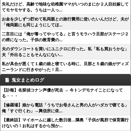
失礼だけど、高齢で地味な幼稚園ママがいつのまにか２人目妊娠して
てモヤモヤする。うちは一人っ...
お金を少しずつ貯めて私両親との旅行費用に使いたいんだけど、夫が
「俺両親にも同じようにしてほ...
二言目には「俺が養ってやってる」と言うモラハラ旦那がステージ２
の癌になった。子供の教育費の...
夫のダウンコートを買いにユニクロに行った。私「私も買おうかな」
夫「外出ることもそんなにない...
私が具合が悪くて１歳の娘と寝ている時に、旦那と５歳の娘がディズ
ニーランドに行きやがった！旦...
鬼女まとめログ
【訃報】名探偵コナン声優が死去 → 今トンデモナイことになって
る・・・
【修羅場】娘から電話「うちでお母さんと男の人がハダカで寝てる」
俺「すぐ行くわ」→興信所に依...
【最終話】マイホームに越した数日後…隣奥「子供が風邪で保育園行
けないの！お礼はするから預か...