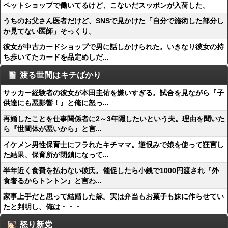
ペットショップで働いてるけど、こないだスッポンが入荷した。
うちのお父さん医者だけど、SNSで見かけた「自分で施術した部分し
か見てない医師」そっくり。
彼女が中古カードショップで男に話しかけられた。いきなり彼女の持
ち歩いてたカードを品定めしだ...
渡る世間はキチばかり
サッカー経験者の彼女が本田圭佑を嫌いすぎる。試合を見ながら『子
供達にも悪影響！』と俺に怒っ...
再婚したことを仕事関係者に2～3年隠したいという夫。理由を聞いた
ら『世間体が悪いから』と言...
イケメン男性保育士にフラれたキチママ。逆恨みで娘を使って狂言し
た結果、保育所が閉鎖になって...
半年近く食費を払わない彼氏。催促したら小銭で1000円渡され『外
食奢るからトントン』と言わ...
家事上手だと思って結婚した嫁。実は弁当もお菓子も妹に作らせてい
たと判明し、俺は・・・
怒り新党