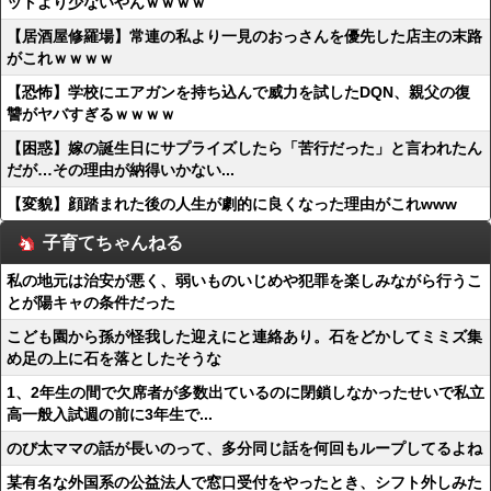
ットより少ないやんｗｗｗｗ
【居酒屋修羅場】常連の私より一見のおっさんを優先した店主の末路
がこれｗｗｗｗ
【恐怖】学校にエアガンを持ち込んで威力を試したDQN、親父の復
讐がヤバすぎるｗｗｗｗ
【困惑】嫁の誕生日にサプライズしたら「苦行だった」と言われたん
だが…その理由が納得いかない...
【変貌】顔踏まれた後の人生が劇的に良くなった理由がこれwww
子育てちゃんねる
私の地元は治安が悪く、弱いものいじめや犯罪を楽しみながら行うこ
とが陽キャの条件だった
こども園から孫が怪我した迎えにと連絡あり。石をどかしてミミズ集
め足の上に石を落としたそうな
1、2年生の間で欠席者が多数出ているのに閉鎖しなかったせいで私立
高一般入試週の前に3年生で...
のび太ママの話が長いのって、多分同じ話を何回もループしてるよね
某有名な外国系の公益法人で窓口受付をやったとき、シフト外しみた