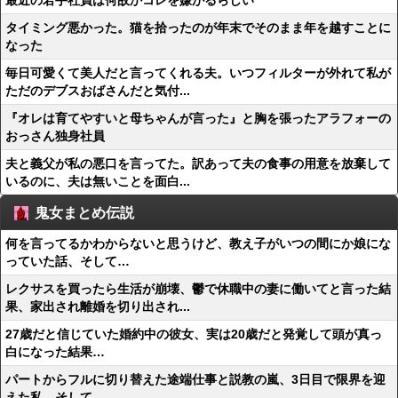
最近の若手社員は何故かコレを嫌がるらしい
タイミング悪かった。猫を拾ったのが年末でそのまま年を越すことに
なった
毎日可愛くて美人だと言ってくれる夫。いつフィルターが外れて私が
ただのデブスおばさんだと気付...
『オレは育てやすいと母ちゃんが言った』と胸を張ったアラフォーの
おっさん独身社員
夫と義父が私の悪口を言ってた。訳あって夫の食事の用意を放棄して
いるのに、夫は無いことを面白...
鬼女まとめ伝説
何を言ってるかわからないと思うけど、教え子がいつの間にか娘にな
っていた話、そして…
レクサスを買ったら生活が崩壊、鬱で休職中の妻に働いてと言った結
果、家出され離婚を切り出され...
27歳だと信じていた婚約中の彼女、実は20歳だと発覚して頭が真っ
白になった結果…
パートからフルに切り替えた途端仕事と説教の嵐、3日目で限界を迎
えた私、そして…