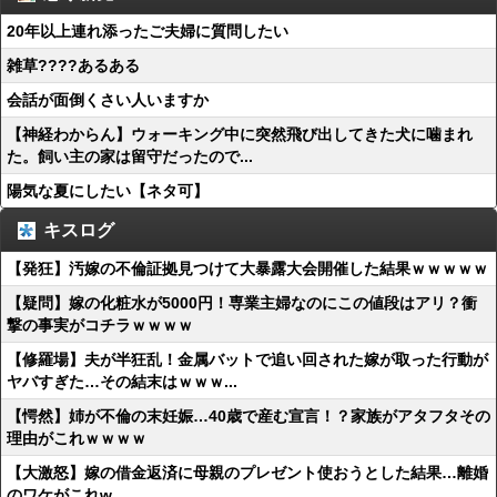
20年以上連れ添ったご夫婦に質問したい
雑草????あるある
会話が面倒くさい人いますか
【神経わからん】ウォーキング中に突然飛び出してきた犬に噛まれ
た。飼い主の家は留守だったので...
陽気な夏にしたい【ネタ可】
キスログ
【発狂】汚嫁の不倫証拠見つけて大暴露大会開催した結果ｗｗｗｗｗ
【疑問】嫁の化粧水が5000円！専業主婦なのにこの値段はアリ？衝
撃の事実がコチラｗｗｗｗ
【修羅場】夫が半狂乱！金属バットで追い回された嫁が取った行動が
ヤバすぎた…その結末はｗｗｗ...
【愕然】姉が不倫の末妊娠…40歳で産む宣言！？家族がアタフタその
理由がこれｗｗｗｗ
【大激怒】嫁の借金返済に母親のプレゼント使おうとした結果…離婚
のワケがこれw