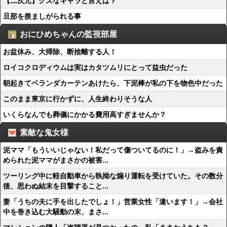
【二次元】クズなキャラと言えば？
旦那を羨ましがられる事
おにひめちゃんの監視部屋
お盆休み、大掃除、断捨離する人！
ロイコクロディウムは実はカタツムリにとって益虫だった
朝起きてベランダカーテンあけたら、下泥棒が私の下を物色中だった
このまま東京に行かずに、人生終わりそうな人
いくらなんでも葬儀にかかる費用高すぎませんか？
素敵な鬼女様
泥ママ「もういいじゃない！私だって傷ついてるのに！」→盗みを責
められた泥ママがまさかの被害...
ツーリング中に軽自動車から執拗な煽り運転を受けていた。その数分
後、思わぬ結末を目撃すること...
妻「うちの夫に手を出したでしょ！」営業女性「違います！」→会社
中を巻き込む大騒動の末、まさ...