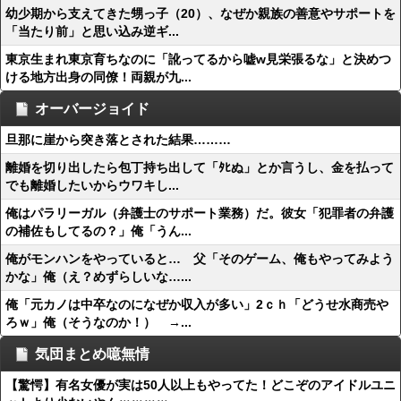
幼少期から支えてきた甥っ子（20）、なぜか親族の善意やサポートを
「当たり前」と思い込み逆ギ...
東京生まれ東京育ちなのに「訛ってるから嘘w見栄張るな」と決めつ
ける地方出身の同僚！両親が九...
オーバージョイド
旦那に崖から突き落とされた結果………
離婚を切り出したら包丁持ち出して「ﾀﾋぬ」とか言うし、金を払って
でも離婚したいからウワキし...
俺はパラリーガル（弁護士のサポート業務）だ。彼女「犯罪者の弁護
の補佐もしてるの？」俺「うん...
俺がモンハンをやっていると… 父「そのゲーム、俺もやってみよう
かな」俺（え？めずらしいな…...
俺「元カノは中卒なのになぜか収入が多い」2ｃｈ「どうせ水商売や
ろｗ」俺（そうなのか！） →...
気団まとめ噫無情
【驚愕】有名女優が実は50人以上もやってた！どこぞのアイドルユニ