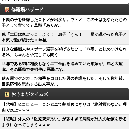
修羅場ハザード
不義の子を妊娠したコトメが出戻り。ウトメ「この子はあなたたちの
子として育てて」旦那「ありが...
俺「土日は鬼ごっこしよう！」息子「うん！」→足が遅かった息子と
本気で遊び続けた10年後…
好きな芸能人やスポーツ選手を挙げるたびに「Ｂ専」と決めつけられ
る私。ちゃんと否定しても聞く...
旦那である弟に相談もなく二世帯話を進めていた弟嫁が、弟と大喧
嘩。その騒動で夫婦仲は最悪にな...
飲み屋でケンカした相手をコロした男の弁護をした。そして数年後、
因果応報を思わせる出来事が…
おうまがタイムズ
【悲報】ヒコロヒー コンビニで割引おにぎりは〝絶対買わない〟理
由で炎上ｗｗｗ
【悲報】外人の「医療費未払い」が多すぎて病院が外人の治療を断る
ようになってしまうｗｗｗ