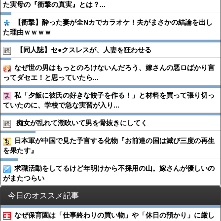
た実母の『衝撃の真実』とは？...
【衝撃】酔った妻が全Nカでカラオケ！夫がまさかの結論を出し
た理由ｗｗｗｗ
【同人誌】セ●︎クスレスが、人妻を狂わせる
なぜ世の男はもっとのろけないんだろう、嫁さんの悪ロばかり言
ってダセエ！と思っていたら...
私「夕飯に彼氏の好きな餃子を作る！」と材料を買って張り切っ
ていたのに、学校で急な実習が入り...
痴女が乱れて潮吹いて男を骨抜きにしてく
日本軍が中国で見た予言する化物『お前達の国は滅び三度の再生
を果たす』
求職活動をしてるけど年明けから不採用の山。嫁さんが優しいの
がまたつらい
今日のオススメ記事
なぜ保育園は「仕事終わりの買い物」や「休日の預かり」に厳し