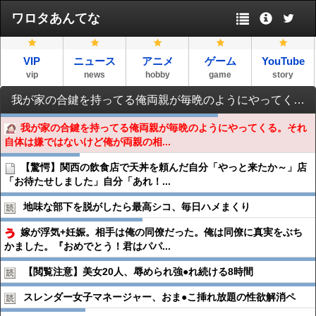
ワロタあんてな
VIP
ニュース
アニメ
ゲーム
YouTube
vip
news
hobby
game
story
我が家の合鍵を持ってる俺両親が毎晩のようにやってくる。それ自体は嫌ではないけど俺が両親の相手をせず好きな事をしてるのが嫌だという嫁に叱られたんだが…ヤバいかな？
我が家の合鍵を持ってる俺両親が毎晩のようにやってくる。それ
自体は嫌ではないけど俺が両親の相...
【驚愕】関西の飲食店で天丼を頼んだ自分「やっと来たか～」店
「お待たせしました」自分「あれ！...
地味な部下を脱がしたら最高シコ、毎日ハメまくり
嫁が浮気+妊娠。相手は俺の同僚だった。俺は同僚に真実をぶち
かました。『おめでとう！君はパパ...
【閲覧注意】美女20人、辱められ強●︎れ続ける8時間
スレンダー女子マネージャー、おま●︎こ挿れ放題の性欲解消ペ