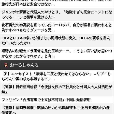
旅行先が日本ほど安全ではなか...
ジャンポケ斎藤と代理人のやりとり、「地獄すぎて完全にコントにな
ってる……」と衝撃を受ける人...
化石賞だの御高説を宣っていたヨーロッパ、自分が猛暑に襲われると
為すすべべもなくダメージを受...
FIFAとUEFAの争いが凄まじい泥沼状態に突入、UEFAの要求を呑ん
だFIFAだったがU...
辺野古の防犯カメラ画像を見た玉城デニー、「うまい言い訳が思いつ
かなかったからそれかよ」と有...
おーるじゃんる
【P】エッセイスト「原爆を二度と使わせてはならない」→リプ「も
ちろん中国の核も非難する？」...
【速報】日銀植田総裁「今後は女性の正社員化と外国人の人材活用が
鍵」
フィリピン「台湾有事で中立は不可能」中国に覚悟表明
【速報】福岡県知事「議員の圧力から職員守る」 不当要求防止の条
例策定へ