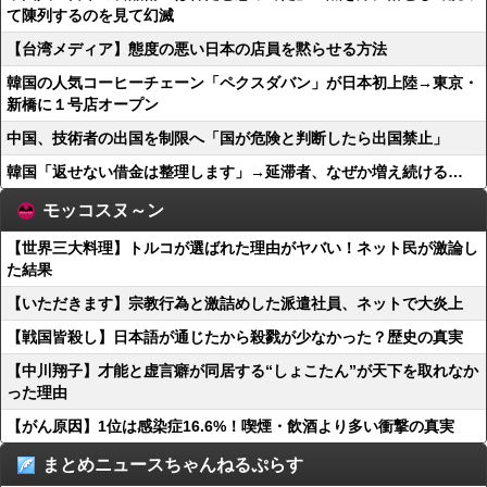
て陳列するのを見て幻滅
【台湾メディア】態度の悪い日本の店員を黙らせる方法
韓国の人気コーヒーチェーン「ペクスダバン」が日本初上陸→東京・
新橋に１号店オープン
中国、技術者の出国を制限へ「国が危険と判断したら出国禁止」
韓国「返せない借金は整理します」→延滞者、なぜか増え続ける…
モッコスヌ～ン
【世界三大料理】トルコが選ばれた理由がヤバい！ネット民が激論し
た結果
【いただきます】宗教行為と激詰めした派遣社員、ネットで大炎上
【戦国皆殺し】日本語が通じたから殺戮が少なかった？歴史の真実
【中川翔子】才能と虚言癖が同居する“しょこたん”が天下を取れなか
った理由
【がん原因】1位は感染症16.6%！喫煙・飲酒より多い衝撃の真実
まとめニュースちゃんねるぷらす