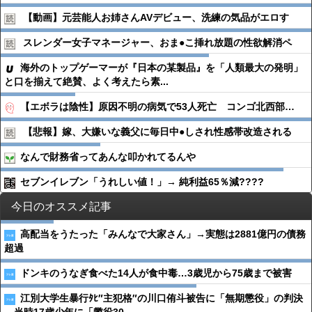
【動画】元芸能人お姉さんAVデビュー、洗練の気品がエロす
スレンダー女子マネージャー、おま●︎こ挿れ放題の性欲解消ペ
海外のトップゲーマーが『日本の某製品』を「人類最大の発明」
と口を揃えて絶賛、よく考えたら素...
【エボラは陰性】原因不明の病気で53人死亡 コンゴ北西部…
【悲報】嫁、大嫌いな義父に毎日中●︎しされ性感帯改造される
なんで財務省ってあんな叩かれてるんや
セブンイレブン「うれしい値！」→ 純利益65％減????
今日のオススメ記事
高配当をうたった「みんなで大家さん」→実態は2881億円の債務
超過
ドンキのうなぎ食べた14人が食中毒…3歳児から75歳まで被害
江別大学生暴行ﾀﾋ″主犯格″の川口侑斗被告に「無期懲役」の判決