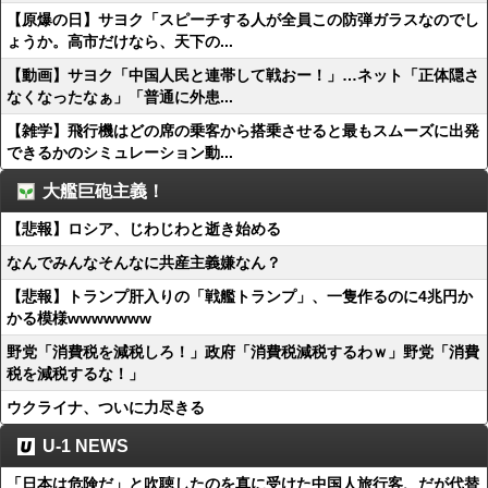
【原爆の日】サヨク「スピーチする人が全員この防弾ガラスなのでし
ょうか。高市だけなら、天下の...
【動画】サヨク「中国人民と連帯して戦おー！」…ネット「正体隠さ
なくなったなぁ」「普通に外患...
【雑学】飛行機はどの席の乗客から搭乗させると最もスムーズに出発
できるかのシミュレーション動...
大艦巨砲主義！
【悲報】ロシア、じわじわと逝き始める
なんでみんなそんなに共産主義嫌なん？
【悲報】トランプ肝入りの「戦艦トランプ」、一隻作るのに4兆円か
かる模様wwwwwww
野党「消費税を減税しろ！」政府「消費税減税するわｗ」野党「消費
税を減税するな！」
ウクライナ、ついに力尽きる
U-1 NEWS
「日本は危険だ」と吹聴したのを真に受けた中国人旅行客、だが代替