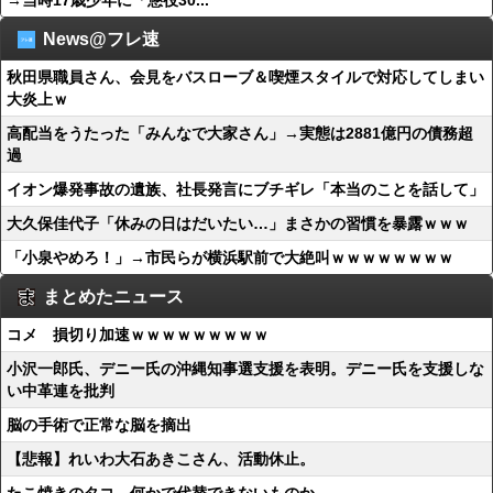
→当時17歳少年に「懲役30...
News@フレ速
秋田県職員さん、会見をバスローブ＆喫煙スタイルで対応してしまい
大炎上ｗ
高配当をうたった「みんなで大家さん」→実態は2881億円の債務超
過
イオン爆発事故の遺族、社長発言にブチギレ「本当のことを話して」
大久保佳代子「休みの日はだいたい…」まさかの習慣を暴露ｗｗｗ
「小泉やめろ！」→市民らが横浜駅前で大絶叫ｗｗｗｗｗｗｗｗ
まとめたニュース
コメ 損切り加速ｗｗｗｗｗｗｗｗｗ
小沢一郎氏、デニー氏の沖縄知事選支援を表明。デニー氏を支援しな
い中革連を批判
脳の手術で正常な脳を摘出
【悲報】れいわ大石あきこさん、活動休止。