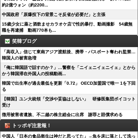
約2億ウォン（約2200...
中国政府「原爆投下の背景こそ反省が必要だ」と主張
15歳少女に薬と酒飲ませカラオケ店で性的暴行、動画撮影 54歳無
職を再逮捕 動画770本も...
笑韓ブログ
「高収入」信じて東南アジア渡航後、携帯・パスポート奪われ監禁…
韓国人の被害急増
「俺に韓国語で話すのか？」…警察を「ニイェニイェニイェ」とから
かう韓国滞在外国人の投稿動画...
韓国で出生率が過去最低を更新「0.72」 OECD加盟国で唯一 1を下回
る
【韓国】ユン大統領「交渉や妥協はしない」 研修医集団ボイコット
受け
徴用被害者遺族、不二越の株主総会に出席 謝罪と賠償求める
トッポギ注意報！
中国人「日本の食品衛生は神だと思ってた」→魚を床に落として洗っ