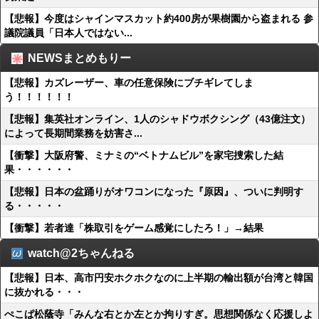
【悲報】今度はシャインマスカット約400房が果樹園から盗まれる 参
議院議員「日本人ではない...
NEWSまとめもりー
【悲報】カズレーザー、車の任意保険にブチギレてしま
う！！！！！！
【悲報】集英社オンライン、1人のシャドウボクシング（43億注文）
によって長期間業務を妨害さ...
【衝撃】大阪府警、ミナミの“ベトナムビル”を家宅捜索した結
果・・・・・・
【悲報】日本の盆踊りがオワコンになった『原因』、ついに判明す
る・・・・・
【衝撃】若者達「株取引をゲーム感覚にしたろ！」→結果
watch@2ちゃんねる
【悲報】日本、高市円安ホクホクなのに上半期の輸出額が台湾と韓国
に抜かれる・・・
ぺこぱ松蔭寺「みんな右とか左とか拘りすぎ。思想関係なく応援しよ