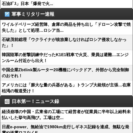
石油ｶﾞｽ」日本「爆発で火...
軍事ミリタリー速報
ワイルドベリーズ経営陣、倉庫の商品を持ち出し「ドローン攻撃で焼
失した」として処理…ロシア当...
石破茂前総理「ウクライナが核放棄しなければロシア侵攻しなかっ
た」！
韓国陸軍の射撃訓練中だったK1E1戦車で火災、乗員は避難…エンジ
ンルーム付近から出火！
中国企業Zbtlink製ルーター20機種にバックドア、外部から完全制御
のおそれ！
アメリカには「膨大な量の兵器がある」トランプ大統領が主張…在庫
枯渇の報道受け！
日本第一！ニュース録
経済崩壊の中国・広東省の工場にて経営者が従業員に半年以上給料未
払いした挙句高飛び。工場は空...
日産e-power、無給油で1980km走行しギネス記録を達成、無駄な発
電や送電ロスなくE...