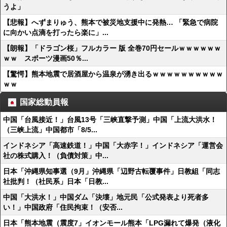
うよ」
【悲報】へずまりゅう、熊本で被災地支援中に発熱… 「緊急で病院
に向かい点滴を打ったら楽に」...
【朗報】「ドラゴン桜」フルカラー 版 全巻70円セールｗｗｗｗｗｗ
ｗｗ スポーツ漫画50％...
【驚愕】熊本地震で居酒屋から温泉が湧き出るｗｗｗｗｗｗｗｗｗｗ
ｗｗ
国家総動員報
中国「台風接近！」台風13号「三峡直撃予測」中国「上流大洪水！
（三峡上流」中国都市「8/5...
インドネシア「高速鉄道！」中国「大赤字！」インドネシア「運営会
社の株式購入！（負債対策」中...
日本「沖縄県知事選（9月」沖縄県「辺野古転覆事件」日教組「同志
社批判！（社民系」日本「日教...
中国「大洪水！」中国ダム「決壊」地元民「公式発表より死者多
い！」中国政府「住民拘束！（安否...
日本「熊本地震（震度7」イオンモール熊本「LPG漏れて爆発（液化