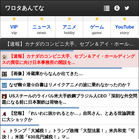
ワロタあんてな
VIP
ニュース
アニメ
ゲーム
YouTube
vip
news
hobby
game
story
【速報】カナダのコンビニ大手、セブン＆アイ・ホールディングスの買収に向け日本事務所の開設を検討
【速報】カナダのコンビニ大手、セブン＆アイ・ホールディング
スの買収に向け日本事務所の開設を...
【画像】冷蔵庫からなんか出てきた…
なぜ幽☆遊☆白書はリメイクアニメの波に乗れなかったのか？
USスチールのライバル米大手鉄鋼ブラジル人CEO「深刻な外交問
題になる前に日本製鉄は荷物を...
【悲報】「れいわに抜かれるとか…」自民さん、とある世論調査
に大ショックか
トランプ「大減税！」トランプ政権「大型法案！」米共和党「可
決！」米国「630兆円減税！」マ...