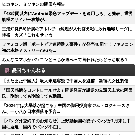
ヒカキン、ミソキンの閉店を報告
「48時間以内にAndroid緊急アップデートを適用しろ」と発表、世界
規模のサイバー攻撃が...
三浦知良(58)所属のアトレチコ鈴鹿が入れ替え戦に敗れ地域リーグに
降格 カズ「これもサッカ...
ファミコン版「ポートピア連続殺人事件」が発売40周年！ファミコン
初の本格ミステリーAVGを...
みんなスマホかパソコンどっちか選べって言われたらどっち取る？
憂国ちゃんねる
【またまた中国人】殺人未遂容疑で中国人を逮捕…新宿の女性刺傷…
「国民感情をコントロールせよ」問題発言が話題の立憲民主党の岡田
氏、削除しても削除しても動画...
「2026年は大暴落が起こる」中国の御用投資家ジム・ロジャーズさ
ん、一か八か日本凋落を予言...
【パンダ外交終了のお知らせ】上野動物園の双子パンダが1月末に中
国に返還…国内でパンダ不在に