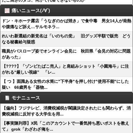
たこ焼きのタコ、何かで代替できないものか
痛いニュース(ﾉ∀`)
ドン・キホーテ露店「うなぎのかば焼き」で食中毒 男女14人が発熱
や腹痛など訴え…サルモネラ...
れいわ新選組の新党名は「いのちの党」 旧グッズ半額で販売 どう
なる秘書給与疑惑
職員がバスローブ姿でオンライン会見に 秋田県「会見の対応に問題
があった」
【????】「ゾンビたばこ売人」と肩組みショット「小園海斗」に注
がれる“厳しい視線” 「レ...
【 つ 】面識ある女性の水筒に"下半身"を押し付け"使用不能"にした
疑い 66歳男を「器物...
モナニュース
【偏向】フジテレビ、消費税減税が閣議決定されたにも関わらず、消
費税減税に反対する大学生を用...
【事実陳列罪】X民「このアカウントで一番気持ち悪いポストを教え
て」 grok「わざわざ俺を...