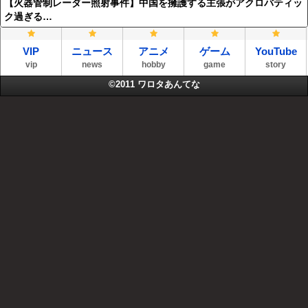
【火器管制レーダー照射事件】中国を擁護する主張がアクロバティッ
ク過ぎる…
VIP
ニュース
アニメ
ゲーム
YouTube
vip
news
hobby
game
story
©2011
ワロタあんてな