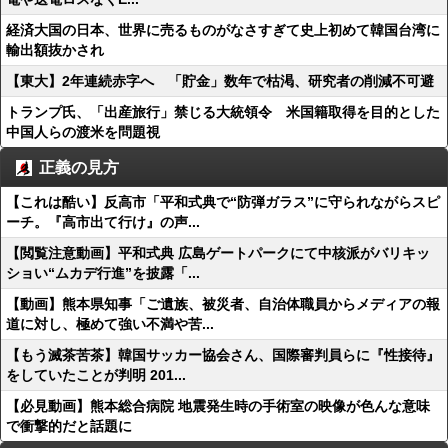
経済大国の日本、世界に売るものがなさすぎて史上初めて韓国台湾に
輸出額抜かされ
【東大】2年連続赤字へ 「貯金」数年で枯渇、研究者の削減不可避
トランプ氏、「出産旅行」禁じる大統領令 米国籍取得を目的とした
中国人らの渡米を問題視
正義の見方
【これは酷い】反高市「平和式典で“防弾ガラス”に守られながらスピ
ーチ。『高市出て行け』の声...
【閲覧注意動画】平和式典 広島ゲートパークにて中核派がバリキッ
ショい“ムカデ行進”を披露「...
【動画】熊本県知事「ご遺族、被災者、自治体職員からメディアの報
道に対し、極めて強い不満や苦...
【もう滅茶苦茶】韓国サッカー協会さん、国際審判員らに『性接待』
をしていたことが判明 201...
【必見動画】熊本総合病院 地震発生時の手術室の映像が色んな意味
で衝撃的だと話題に