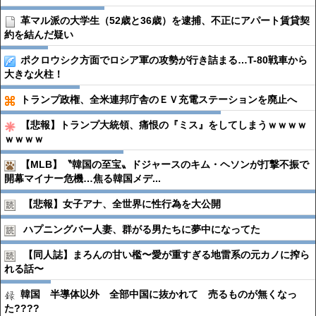
革マル派の大学生（52歳と36歳）を逮捕、不正にアパート賃貸契
約を結んだ疑い
ポクロウシク方面でロシア軍の攻勢が行き詰まる…T-80戦車から
大きな火柱！
トランプ政権、全米連邦庁舎のＥＶ充電ステーションを廃止へ
【悲報】トランプ大統領、痛恨の『ミス』をしてしまうｗｗｗｗ
ｗｗｗｗ
【MLB】〝韓国の至宝〟ドジャースのキム・ヘソンが打撃不振で
開幕マイナー危機…焦る韓国メデ...
【悲報】女子アナ、全世界に性行為を大公開
ハプニングバー人妻、群がる男たちに夢中になってた
【同人誌】まろんの甘い檻〜愛が重すぎる地雷系の元カノに搾ら
れる話〜
韓国 半導体以外 全部中国に抜かれて 売るものが無くなっ
た????