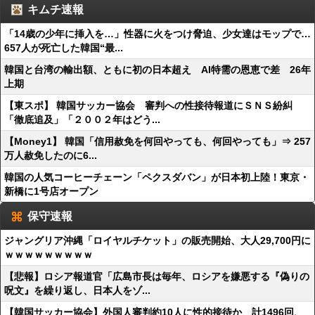
キムチ速報
「14歳の少年に挿入を…」性器に火をつけ脅迫、少女達はモップで…
657人が死亡した韓国“最...
韓国と台湾の輸出額、ともに初の日本超え AI特需の恩恵で差 26年
上期
【東スポ】 韓国サッカー協会 審判への性接待報道にＳＮＳ紛糾
「徹底追及」「２００２年はどう...
【Money1】 韓国「信用赦免を何回やっても、何回やっても」⇒ 257
万人赦免したのに6...
韓国の人気コーヒーチェーン「ペクスダバン」が日本初上陸！東京・
新橋に1号店オープン
保守速報
ジャングリア沖縄「ロイヤルチケット」の販売開始、大人29,700円に
ｗｗｗｗｗｗｗｗｗ
【悲報】ロシア報道官「広島市長は毎年、ロシアを嫌悪する『偽りの
呪文』を繰り返し、日本人をゾ...
【韓国サッカー協会】外国人審判約10人に性的接待か 計1496回、