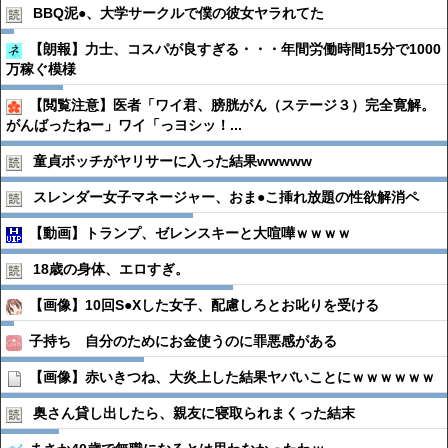
BBQ泥●︎、大学サークルで僕の彼女ヤラれてた
【朗報】力士、コスパが良すぎる・・・年間労働時間15分で1000
万稼ぐ模様
【閲覧注意】医者「ワイ君、膀胱がん（ステージ３）完全寛解。
がんばったねー」ワイ「っヨシッ！...
童貞ボッチがヤリサーに入った結果wwwww
スレンダー女子マネージャー、おま●︎こ挿れ放題の性欲解消ペ
【動画】トランプ、ゼレンスキーと大喧嘩ｗｗｗｗ
18歳の身体、エロすぎ。
【画像】10回S●Xした女子、配慮しろとお叱りを受ける
子持ち 自分のためにお金使うのに罪悪感がある
【画像】赤いきつね、大炎上した結果ヤバいことにｗｗｗｗｗｗ
奥さん貸し出したら、親友に寝取られまくった結末