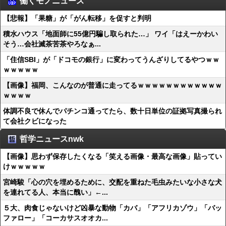
働くモノニュース
【悲報】「果糖」が「がん転移」を促すと判明
積水ハウス「地面師に55億円騙し取られた…」 ワイ「はえーかわい
そう…会社滅茶苦茶やろなぁ...
「住信SBI」が「ドコモの銀行」に変わってうんざりしてるやつｗｗ
ｗｗｗｗｗ
【画像】福岡、こんなのが普通に走ってるｗｗｗｗｗｗｗｗｗｗｗｗ
ｗｗｗｗ
体調不良で休んでパチンコ通ってたら、数十日単位の証拠写真撮られ
て会社クビになった
哲学ニュースnwk
【画像】思わず保存したくなる「笑える画像・最高な画像」貼ってい
けｗｗｗｗｗ
宮崎駿「心の穴を埋めるために、交配を重ねた毛虫みたいな小さな犬
を連れてる人、本当に醜い」←...
５大、肉食じゃないけど凶暴な動物「カバ」「アフリカゾウ」「バッ
ファロー」「コーカサスオオカ...