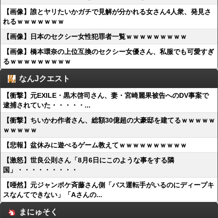
【画像】誰とヤリたいかガチで見解が分かれる女さん4人衆、発見さ
れるｗｗｗｗｗｗｗ
【画像】日本のセクシー女性犯罪者一覧ｗｗｗｗｗｗｗｗｗ
【画像】橋本環奈の上位互換のセクシー女優さん、私服でも可愛すぎ
るｗｗｗｗｗｗｗｗｗ
なんJクエスト
【衝撃】元EXILE・黒木啓司さん、妻・宮崎麗果被告へのDV事案で
逮捕されていた・・・・・...
【衝撃】ちいかわ作者さん、総額30億超の大豪邸を建てるｗｗｗｗｗ
ｗｗｗｗｗ
【悲報】盆休みに遊べるゲーム教えてｗｗｗｗｗｗｗｗｗｗ
【激怒】世良公則さん「8月6日にこのような事をする隣
国」・・・・・・・・・
【唖然】元ジャンポケ斉藤さん側「バス運転手がいるのにディープキ
スなんてできない」「Aさんの...
まにゅそく