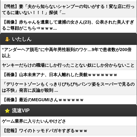
【愕然】妻「夫から知らないシャンプーの匂いがする！変な店に行っ
てるに違いない！！！」探偵「...
【画像】赤ちゃんを遺棄して逮捕の女さん(23)、公表された美人すぎ
るご尊顔がこちら⇒ｗｗｗ...
いたしん
“アンダーヘア脱毛”に中高年男性殺到のワケ…9年で患者数が200倍
以上
ヤンキーだらけの職場にしか行ったことない奴にしか分からないこと
【画像】山本未来アナ、日本人離れした美貌ｗｗｗｗｗｗｗ
「デリケートゾーンもくっきりぴちぴちパンツ姿をスーパーで見るの
は不快」発言に反論が殺到 ...
【画像】最近のMEGUMIさんｗｗｗｗｗｗ
流速VIP
ゲーム業界に入りたいんやけどさ
【悲報】ワイのトッモドパガキすぎるｗｗｗ