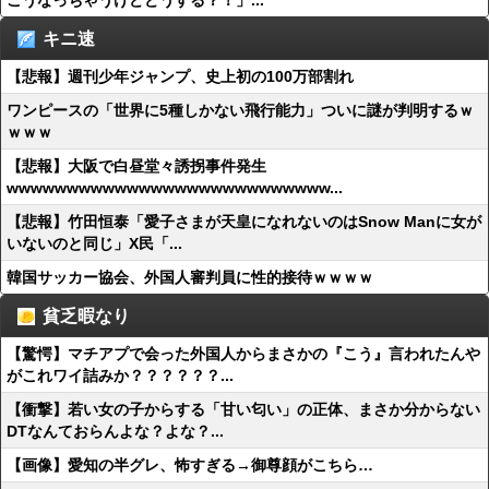
こうなっちゃうけどどうする？！」...
キニ速
【悲報】週刊少年ジャンプ、史上初の100万部割れ
ワンピースの「世界に5種しかない飛行能力」ついに謎が判明するｗ
ｗｗｗ
【悲報】大阪で白昼堂々誘拐事件発生
wwwwwwwwwwwwwwwwwwwwwwwwwww...
【悲報】竹田恒泰「愛子さまが天皇になれないのはSnow Manに女が
いないのと同じ」X民「...
韓国サッカー協会、外国人審判員に性的接待ｗｗｗｗ
貧乏暇なり
【驚愕】マチアプで会った外国人からまさかの『こう』言われたんや
がこれワイ詰みか？？？？？？...
【衝撃】若い女の子からする「甘い匂い」の正体、まさか分からない
DTなんておらんよな？よな？...
【画像】愛知の半グレ、怖すぎる→御尊顔がこちら…