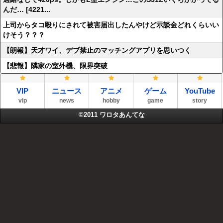
んだ… [4221...
上司からタコ殴りにされて被害届出したんやけど示談金どれくらいい
けそう？？？
【朗報】天才ワイ、デブ禁止のマッチングアプリを思いつく
【悲報】隣家の室外機、限界突破
VIP
ニュース
アニメ
ゲーム
YouTube
vip
news
hobby
game
story
©2011
ワロタあんてな