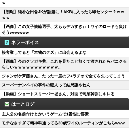
ｗ
【朗報】純朴な田舎JKが話題に！AKBに入ったら即センター？ｗｗ
ｗｗ
【画像】この女子競輪選手、太ももデカすぎぃ！ワイのロードも負け
そうwwwwww
ネラーボイス
接客業してると「本物のクズ」に出会えるよな
【画像】今のクソガキ共、これを見たこと無くて渡されたらパニクる
らしいｗｗｗｗｗｗｗｗｗｗｗ...
ジャンポケ斉藤さん、たった一度のフ●ラチオで全てを失ってしまう
スーパーナンペイの事件の犯人って結局誰やねん
【動画】ショートスリーパー堀さん、対面で高須幹弥にキレる
はーとログ
主人公の名前付けとかいうゲームで1番悩む要素
モテなさすぎて精神科通ってる30歳ワイのルーティンがこちらwww