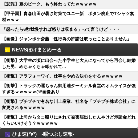
【悲報】夏のピーク、もう終わってたｗｗｗｗｗ
【甲子園】青森山田が暑さ対策でユニ一新 ボタン廃止でTシャツ素
材ｗｗｗ
「怒ったら6秒我慢すれば怒りは収まる」って言うけど・・・
【画像】ジャンポケ斎藤「性行為の許諾は取ったことありません」
NEWSぽけまとめーる
【衝撃】大学生の頃に出会った小学生と大人になってから再会し結婚
した男、めちゃくちゃ叩かれて...
【衝撃】アラフォーワイ、仕事をやめる決心をするｗｗｗｗｗ
【衝撃】トラックの運ちゃん御用達ターミナル食堂のオムライスが強
すぎるｗｗｗｗｗ(※画像あり...
【衝撃】プチプチで有名な川上産業、社名を「プチプチ株式会社」に
変更されるｗｗｗｗｗ
【衝撃】上司からタコ殴りにされて被害届出したんやけど示談金どれ
くらいいけそう？ｗｗｗｗｗ
ひま速(°∀°) -暇つぶし速報-