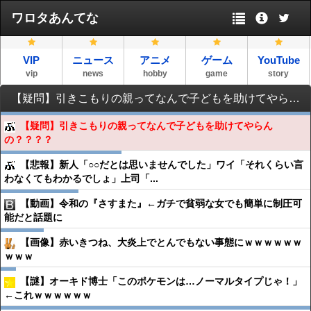
ワロタあんてな
VIP
ニュース
アニメ
ゲーム
YouTube
vip
news
hobby
game
story
【疑問】引きこもりの親ってなんで子どもを助けてやらんの？？？？
【疑問】引きこもりの親ってなんで子どもを助けてやらん
の？？？？
【悲報】新人「○○だとは思いませんでした」ワイ「それくらい言
わなくてもわかるでしょ」上司「...
【動画】令和の『さすまた』←ガチで貧弱な女でも簡単に制圧可
能だと話題に
【画像】赤いきつね、大炎上でとんでもない事態にｗｗｗｗｗｗ
ｗｗｗ
【謎】オーキド博士「このポケモンは…ノーマルタイプじゃ！」
←これｗｗｗｗｗｗ