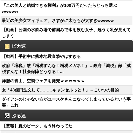
『この美人と結婚できる権利』が100万円だったらどっち選ぶ
wwwww
最近の美少女フィギュア、さすがに太ももが太すぎwwwww
【動画】公園の水飲み場で前屈みで水を飲む女子、危うく乳が見えて
しまう
ピカ速
【動画】手術中に熊本地震直撃やばすぎる
政府「増税」敵「増税すんな！増税メガネ！」→政府「減税」敵「減
税すんな！社会保障どうなる！...
洋服の青山、空調ウェアを発売ｗｗｗｗｗｗ
女「43億円注文して………キャンセルっと！」←こいつの目的
ダイアンのじゃない方がユースケさんになってしまっているという事
実←これ
ぶる速
【悲報】夏のピーク、もう終わってた