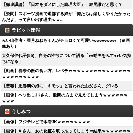
【徹底議論】「日本をダメにした総理大臣」←結局誰だと思う？
【疑問】スポーツ漫画で退部する奴が「俺たちは楽しくやりたかった
んだよ」って言い出す理由ｗｗ...
ラビット速報
みい山作者・亜月ねねちゃんがチョロくて可愛いwwwwwww （※画
像あり）
大久保佳代子(55)、自身の性欲について語る「●●動画をみて●●い気持
ちになる」
【動画】春奈の飯の食い方、レベチｗｗｗｗｗｗｗｗｗｗｗｗｗｗｗ
ｗｗｗｗｗｗｗｗｗ
【悲報】思春期の娘に「キモッ」と言われたお父さん、グレる
【画像】ヘソ出しJKさん、股間の方まで見えてしまうｗｗｗｗｗｗ
ｗｗｗ
うしみつ
【画像】フジテレビで水着JKｗｗｗｗｗｗｗｗ
【画像】AIさん、女の化粧を取っ払ってしまう⇒結果ｗｗｗｗｗｗｗ