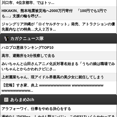
川口市、4位京都市、ではトッ...
HIKAKIN、熊本地震被災地へ2000万円寄付 「100円でも1円で
も…」支援の輪を呼び...
ジャングリア沖縄が「ロイヤルチケット」発売、アトラクションの優
先案内などの特典…大人２万９...
カガクニュース隊
ハロプロ恵体ランキングTOP10
高市、避難所を3分視察して去る
みいちゃんと山田さんアニメ化反対署名始まる「うちの娘は職場でみ
いちゃんとからかわれクビにさ...
上村麗菜ちゃん、現アイドル界最高の美少女に就任してしまう
【悲報】すき家、炎上 wwwwwwwwwww wwwwwwwwwww
wwwwwwwwww...
あらまめ2ch
アラフォーワイ、仕事をやめる決心をする
過給なしで420ps。しかもL型エンジン…このS31Zいくらかかってる