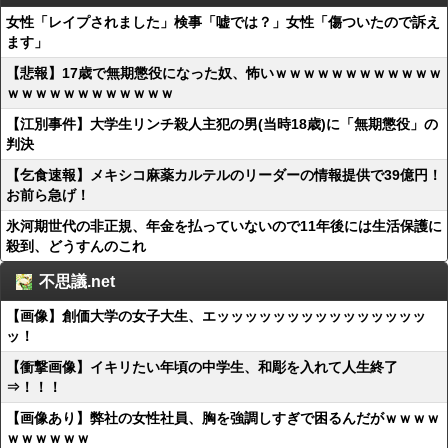
女性「レイプされました」検事「嘘では？」女性「傷ついたので訴え
ます」
【悲報】17歳で無期懲役になった奴、怖いｗｗｗｗｗｗｗｗｗｗｗｗ
ｗｗｗｗｗｗｗｗｗｗｗｗ
【江別事件】大学生リンチ殺人主犯の男(当時18歳)に「無期懲役」の
判決
【乞食速報】メキシコ麻薬カルテルのリーダーの情報提供で39億円！
お前ら急げ！
氷河期世代の非正規、年金を払っていないので11年後には生活保護に
殺到、どうすんのこれ
不思議.net
【画像】創価大学の女子大生、エッッッッッッッッッッッッッッッ
ッ！
【衝撃画像】イキリたい年頃の中学生、和彫を入れて人生終了
⇒！！！
【画像あり】弊社の女性社員、胸を強調しすぎで困るんだがｗｗｗｗ
ｗｗｗｗｗｗ