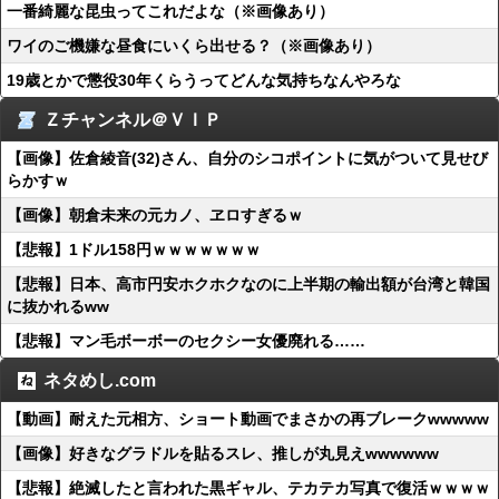
一番綺麗な昆虫ってこれだよな（※画像あり）
ワイのご機嫌な昼食にいくら出せる？（※画像あり）
19歳とかで懲役30年くらうってどんな気持ちなんやろな
Ｚチャンネル＠ＶＩＰ
【画像】佐倉綾音(32)さん、自分のシコポイントに気がついて見せび
らかすｗ
【画像】朝倉未来の元カノ、ヱロすぎるｗ
【悲報】1ドル158円ｗｗｗｗｗｗｗ
【悲報】日本、高市円安ホクホクなのに上半期の輸出額が台湾と韓国
に抜かれるww
【悲報】マン毛ボーボーのセクシー女優廃れる……
ネタめし.com
【動画】耐えた元相方、ショート動画でまさかの再ブレークwwwww
【画像】好きなグラドルを貼るスレ、推しが丸見えwwwwww
【悲報】絶滅したと言われた黒ギャル、テカテカ写真で復活ｗｗｗｗ