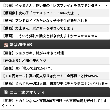
【悲報】イッヌさん、飼い主の『レズプレイ』を見てドン引き・・・
【動画像】女の子「ウエスト？・・・60㎝だよ！」
【動画】アンドロイドみたいな女子小学生が発見される
【動画】力士さん、ボクサーをボコってしまう
【動画】こういう貧乳の陰女と付き合えますかｗｗｗｗｗｗｗ
妹はVIPPER
【画像】ショタガキ、姉が●●すぎて精通
【画像あり】相澤仁美のケツ
【画像】JD「私って顔でかい？」
【１０円セール】夏の同人祭りきたー！！全部買っとけwwww
【動画】えちえち●●JD2人組、川遊び中にチャラ男にナンパされるｗ
ニュー速クオリティ
【朗報】ヒカキンなんと実質200万円以上の支援物資を寄付してしま
う・・・