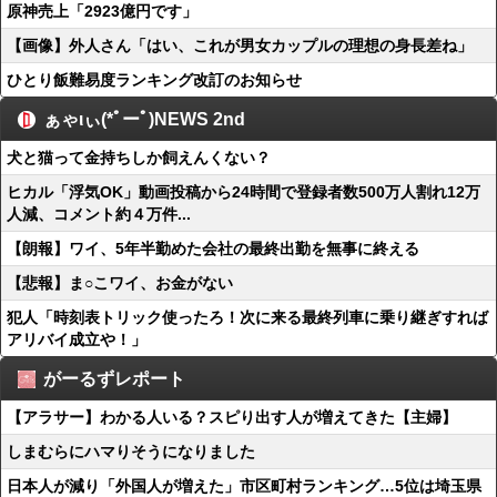
原神売上「2923億円です」
【画像】外人さん「はい、これが男女カップルの理想の身長差ね」
ひとり飯難易度ランキング改訂のお知らせ
ぁゃιぃ(*ﾟーﾟ)NEWS 2nd
犬と猫って金持ちしか飼えんくない？
ヒカル「浮気OK」動画投稿から24時間で登録者数500万人割れ12万
人減、コメント約４万件...
【朗報】ワイ、5年半勤めた会社の最終出勤を無事に終える
【悲報】ま○こワイ、お金がない
犯人「時刻表トリック使ったろ！次に来る最終列車に乗り継ぎすれば
アリバイ成立や！」
がーるずレポート
【アラサー】わかる人いる？スピり出す人が増えてきた【主婦】
しまむらにハマりそうになりました
日本人が減り「外国人が増えた」市区町村ランキング…5位は埼玉県