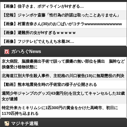
【画像】佳子さま、ボディラインがHすぎる…
【悲報】ジャンポケ斎藤「性行為の許諾は取ったことありません」
【画像】村重杏奈さん(30)のお〇ぱいがコチラwwwwwwwwwwww
【画像】避難所の女がHすぎるｗｗｗｗｗ
【画像】フジテレビでえちえち水着JK…
ガハろぐNews
京大病院、脳腫瘍摘出手術で誤って腫瘍の無い部位を摘出 脳幹など
損傷受け植物状態に
北海道江別大学生殺人事件、主犯格の川口被告(19)に無期懲役の判決
【動画】熊本地震発生時の手術室の様子が公開される
週間少年ジャンプのグッズ(43億円分)を注文してキャンセルした32歳
女が逮捕
特定外来カミキリムシに1匹300円の賞金をかけた高崎市、初日に
1170匹持ち込まれる
マジキチ速報