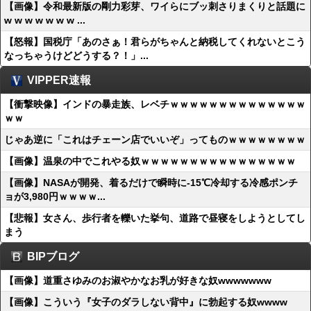
【画像】令和最新版の剛力彩芽、ワイらにブッ刺さりまくりと話題に
w w w w w w w ...
【怒報】国税庁「あのさぁ！君らがちゃんと納税してくれないとこう
なっちゃうけどどうする？！」...
VIPPER速報
【衝撃映像】インドの暴走族、レベチｗｗｗｗｗｗｗｗｗｗｗｗｗｗ
ｗｗ
じゃあ逆に「これはチェーン店でいいぞ」ってものｗｗｗｗｗｗｗｗ
【画像】温泉の中でこれやる奴ｗｗｗｗｗｗｗｗｗｗｗｗｗｗｗｗ
【画像】NASAが開発、着るだけで瞬時に-15℃冷却する冷感ポンチ
ョが3,980円ｗｗｗｗ...
【悲報】女さん、歩行者を轢いた挙句、道路で昼寝をしようとしてし
まう
BIPブログ
【画像】道重さゆみのお淑やかなお乳が好きな奴wwwwwww
【画像】こういう『女子のダラしない背中』に勃起する奴wwww