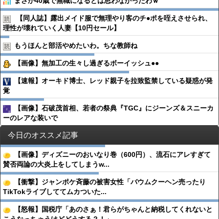
まさか40歳で無職になるとは思わなかったわｗ
【同人誌】露出メイド服で無理やり客のチ●︎ポを咥えさせられ、
理性が壊れていく人妻【10円セール】
もうほんと部活やめたいわ。ちな教師ね
【画像】無加工の生々し過ぎるボーイッシュ●●
【速報】オーキド博士、レッド親子を拉致監禁している疑惑が発
覚
【画像】石破茂首相、若者の祭典『TGC』にジーンズ＆スニーカ
ーのレアな装いで
今日のオススメ記事
【画像】ディズニーのおいなり巻（600円）、流石にアレすぎて
賛否両論の大炎上をしてしまうw...
【衝撃】ジャンポケ斉藤の被害女性「バウムクーヘン売ったり
TikTokライブしててムカついた...
【怒報】国税庁「あのさぁ！君らがちゃんと納税してくれないと