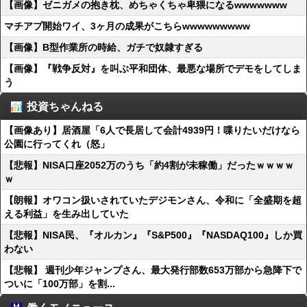
【画像】ゼニガメの抱き枕、めちゃくちゃ卑猥になるwwwwwww
マチアプ開始ワイ、3ヶ月の成果がこちらwwwwwwwww
【画像】B型作業所の時給、ガチで奴隷すぎる
【画像】『戦争反対』を叫ぶ平和団体、最悪な場所でデモをしてしま
う
投資ちゃんねる
【画像あり】居酒屋「6人で長居して会計4939円！喋りたいだけなら
公園に行ってくれ（怒」
【悲報】NISA口座2052万のうち「約4割が未稼働」だったｗｗｗｗ
ｗ
【朗報】オワコン扱いされていたデジモンさん、令和に「全盛期を超
える利益」を生み出していた
【悲報】NISA民、『オルカン』『S&P500』『NASDAQ100』しか買
わない
【悲報】 週刊少年ジャンプさん、最大発行部数653万部から急降下で
ついに「100万部」を割...