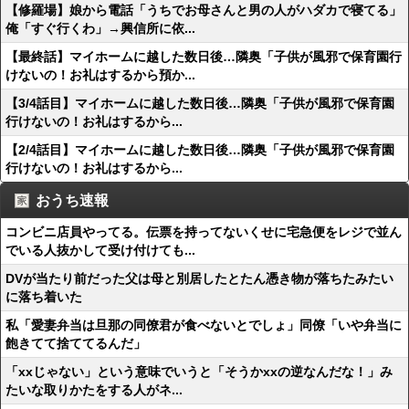
【修羅場】娘から電話「うちでお母さんと男の人がハダカで寝てる」
俺「すぐ行くわ」→興信所に依...
【最終話】マイホームに越した数日後…隣奥「子供が風邪で保育園行
けないの！お礼はするから預か...
【3/4話目】マイホームに越した数日後…隣奥「子供が風邪で保育園
行けないの！お礼はするから...
【2/4話目】マイホームに越した数日後…隣奥「子供が風邪で保育園
行けないの！お礼はするから...
おうち速報
コンビニ店員やってる。伝票を持ってないくせに宅急便をレジで並ん
でいる人抜かして受け付けても...
DVが当たり前だった父は母と別居したとたん憑き物が落ちたみたい
に落ち着いた
私「愛妻弁当は旦那の同僚君が食べないとでしょ」同僚「いや弁当に
飽きてて捨ててるんだ」
「xxじゃない」という意味でいうと「そうかxxの逆なんだな！」み
たいな取りかたをする人がネ...