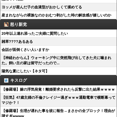
ヨッメが産んだ子の血液型がおかしくて揉めてる
産まれながらの裸族なのかおむつ剥がした時の解放感が嬉しいのか
怒り新党
20年以上連れ添ったご夫婦に質問したい
雑草????あるある
会話が面倒くさい人いますか
【神経わからん】ウォーキング中に突然飛び出してきた犬に噛まれ
た。飼い主の家は留守だったので...
陽気な夏にしたい【ネタ可】
キスログ
【修羅場】嫁の浮気発覚！離婚要求されたら反撃に出た結果ｗｗｗｗ
【狂気】47歳主婦の不倫クレイジー過ぎｗｗｗ通勤電車で横断幕って
マジか？！
【修羅場】生理が遅れた事を彼に報告→まさかの全ブロック！理由が
謎すぎwwww