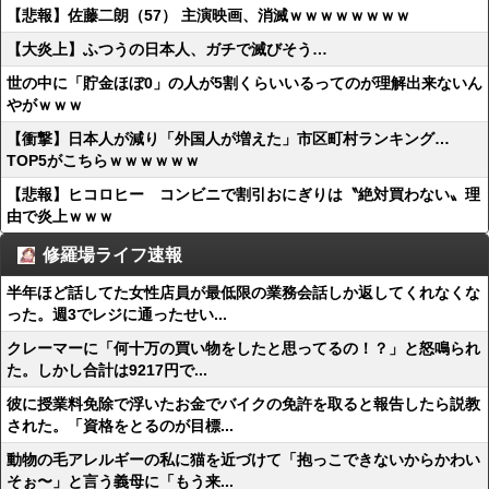
【悲報】佐藤二朗（57） 主演映画、消滅ｗｗｗｗｗｗｗｗ
【大炎上】ふつうの日本人、ガチで滅びそう…
世の中に「貯金ほぼ0」の人が5割くらいいるってのが理解出来ないん
やがｗｗｗ
【衝撃】日本人が減り「外国人が増えた」市区町村ランキング…
TOP5がこちらｗｗｗｗｗｗ
【悲報】ヒコロヒー コンビニで割引おにぎりは〝絶対買わない〟理
由で炎上ｗｗｗ
修羅場ライフ速報
半年ほど話してた女性店員が最低限の業務会話しか返してくれなくな
った。週3でレジに通ったせい...
クレーマーに「何十万の買い物をしたと思ってるの！？」と怒鳴られ
た。しかし合計は9217円で...
彼に授業料免除で浮いたお金でバイクの免許を取ると報告したら説教
された。「資格をとるのが目標...
動物の毛アレルギーの私に猫を近づけて「抱っこできないからかわい
そぉ〜」と言う義母に「もう来...