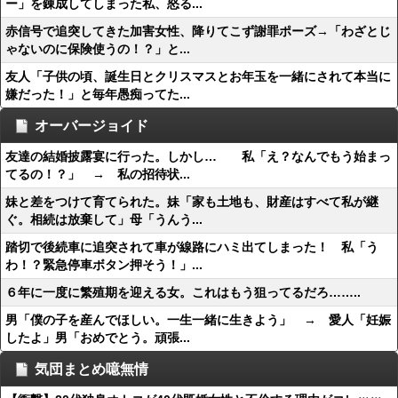
ー」を錬成してしまった私、怒る...
赤信号で追突してきた加害女性、降りてこず謝罪ポーズ→「わざとじ
ゃないのに保険使うの！？」と...
友人「子供の頃、誕生日とクリスマスとお年玉を一緒にされて本当に
嫌だった！」と毎年愚痴ってた...
オーバージョイド
友達の結婚披露宴に行った。しかし… 私「え？なんでもう始まっ
てるの！？」 → 私の招待状...
妹と差をつけて育てられた。妹「家も土地も、財産はすべて私が継
ぐ。相続は放棄して」母「うんう...
踏切で後続車に追突されて車が線路にハミ出てしまった！ 私「う
わ！？緊急停車ボタン押そう！」...
６年に一度に繁殖期を迎える女。これはもう狙ってるだろ……..
男「僕の子を産んでほしい。一生一緒に生きよう」 → 愛人「妊娠
したよ」男「おめでとう。頑張...
気団まとめ噫無情