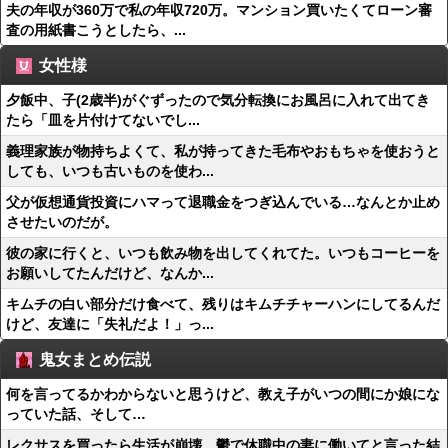
夫の年収が360万で私の年収720万。マンション買いたくてローン審
査の用紙書こうとしたら、...
女性様
夕飯中、子(2歳半)がぐずったので気分転換にお風呂に入れて出てき
たら「皿を片付けてないでし...
義理家族が物持ちよくて、私が持ってきた毛布やおもちゃを使おうと
しても、いつも古いものを使わ...
父が仮想通貨投資にハマって退職金をつぎ込んでいる…なんとか止め
させたいのだが。
彼の家に行くと、いつも飲み物を出してくれてた。いつもコーヒーを
お願いしてたんだけど、なんか...
キムチの白い部分だけ食べて、残りはキムチチャーハンにしてるんだ
けど、友達に「失礼だよ！」っ...
鬼女まとめ伝説
何を言ってるかわからないと思うけど、教え子がいつの間にか娘にな
っていた話、そして…
レクサスを買ったら生活が崩壊、鬱で休職中の妻に働いてと言った結