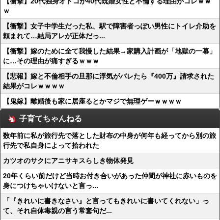
【衝撃】20代独身オトコが40代既婚女性と不倫する理由がコレｗｗ
ｗ
【衝撃】女子中学生だった私、駅で障害者っぽい男性にトイレ介助を
頼まれて…結局アレが正体だっ...
【衝撃】嫁のために全て我慢した結果→家購入計画が「地獄の一幕」
に…その理由が痛すぎるｗｗｗ
【悲報】嫁と不倫相手の旦那に浮気がバレたら『400万』請求された
結果がコレｗｗｗｗ
【鬼嫁】離婚後も家に居座るとかマジで無理ゲーｗｗｗｗ
子育てちゃんねる
数年前に私が旅行先で落とした財布の中身が何年も経ってから別の旅
行先で私自身によって拾われた
カツオのサクにアニサキスらしき物体発見
20年くらい前だけど当時お付き合いがあった仲間が神社に赤いものを
身につけちゃいけないと言っ...
「『きれいに書きなさい』と言ってもきれいに書いてくれない」っ
て、それ自体毒親の言う常套句だ...