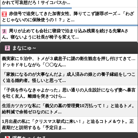
かれて可哀想だろ！サイコパスか...
赤信号で追突してきた加害女性、降りてこず謝罪ポーズ→「わざ
とじゃないのに保険使うの！？」と...
周りが止めても会社に寝袋で泊まり込み残業を続ける先輩Aさ
ん。寝ないように社長が椅子を変えて...
まなにゅ～
義実家に５泊中、トメが３歳息子に謎の衛生観念を押し付けてきて…
ドッキドキしながら「〇〇なん...
「家族になるのが大事なんだよ」成人済みの娘との養子縁組をしつこ
く迫る婚約者。怪しいと思って...
「子供を作らなきゃよかった」思い通りの人生設計にならず妻へ暴言
を吐く友人。離婚を突きつけら...
生活カツカツな私に「義父の墓の管理費10万払って！」と迫るトメ。
給料減で余裕ゼロなのにトメ...
1月出産の私に「クリスマス挙式に来い！」と迫るコトメ＆ウト。正
産期だと説明するも「予定日ま...