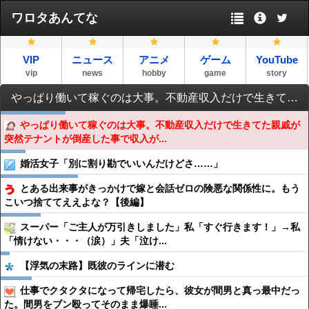
ワロタあんてな
VIP
ニュース
アニメ
ゲーム
YouTube
vip
news
hobby
game
story
やっぱり働いて稼ぐのは大事。不動産収入だけで生きてた親戚が突然テナントが倒産した事で収入が途絶えて蓄えもないってさ。
やっぱり働いて稼ぐのは大事。不動産収入だけで生きてた親戚が
突然テナントが倒産した事で収入が...
婚活女子「別に割り勘でいいんだけどさ……」
とある出来事がきっかけで嫁と会話ゼロの険悪な関係性に。もう
こいつ捨ててええよな？【後編】
スーパー「ご主人が万引きしました」私「すぐ行きます！」→私
「情けない・・・（涙）」夫「泣け...
【浮気の末路】既彼のラインに潜む
仕事でクタクタになって帰宅したら、彼女が間男と真っ最中だっ
た。間男をブン殴ってそのまま爆睡...