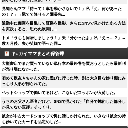
見知らぬママ「待って！車を動かさないで！」私「え、何があった
の！？」→慌てて降りると園長先...
通勤中に痴漢を目撃して証拠を撮影。さらにSNSで見かけたある方法
を実践すると、思わぬ展開に...
トメ「うちも同居しましょう！」夫「分かったよ」私「えっ…？」→
数カ月後、夫が笑顔で語った同...
キ○ガイママまとめ保管庫
大型書店でまだ買っていない単行本の最終巻を買おうとしたら最新刊
が売り場になかった。
初めて親友Ａちゃんの家に遊びに行った時、割と大き目な飾り棚にみ
っちり人形が飾られてた。
ペットショップで働いてるけど、こないだスッポンが入荷した。
うちのお父さん医者だけど、SNSで見かけた「自分で施術した部分し
か見てない医師」そっくり。
彼女が中古カードショップで男に話しかけられた。いきなり彼女の持
ち歩いてたカードを品定めしだ...