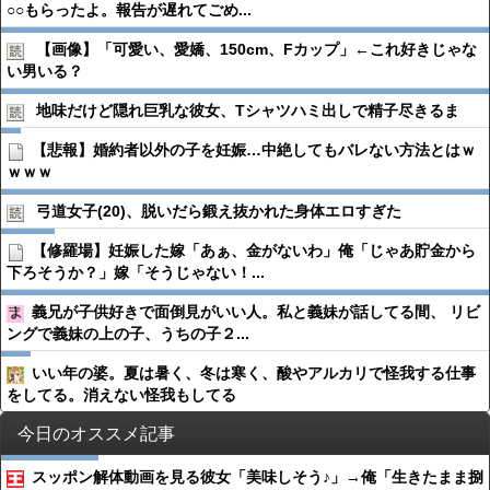
○○もらったよ。報告が遅れてごめ...
【画像】「可愛い、愛嬌、150cm、Fカップ」←これ好きじゃな
い男いる？
地味だけど隠れ巨乳な彼女、Tシャツハミ出しで精子尽きるま
【悲報】婚約者以外の子を妊娠…中絶してもバレない方法とはｗ
ｗｗｗ
弓道女子(20)、脱いだら鍛え抜かれた身体エロすぎた
【修羅場】妊娠した嫁「あぁ、金がないわ」俺「じゃあ貯金から
下ろそうか？」嫁「そうじゃない！...
義兄が子供好きで面倒見がいい人。私と義妹が話してる間、 リビ
ングで義妹の上の子、うちの子２...
いい年の婆。夏は暑く、冬は寒く、酸やアルカリで怪我する仕事
をしてる。消えない怪我もしてる
今日のオススメ記事
スッポン解体動画を見る彼女「美味しそう♪」→俺「生きたまま捌