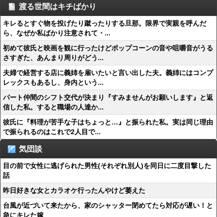
渡る世間はキチばかり
キレるとすぐ物を投げたり蹴ったりする旦那。限界で実親を呼んだ
ら、なぜか私ばかり注意されて・...
初めて彼氏と映画を観に行ったけどポップコーンの音や咀嚼音がうる
さすぎた、あんまり周りがどう...
夫婦で経営する店に義姉を雇いたいと言い出した夫。義姉にはコンプ
レックスもあるし、身内という...
パート仲間のシフト交代が決まり『すみませんがお願いします』と返
信した私。すると職場の人達か...
彼氏に『料理が苦手な子はちょっと…』と振られた私。実は同じ理由
で振られるのはこれで2人目で...
気団談
目の前で女性に逃げられた男性(それぞれ別人)を同日に二度目撃した
話
昨日好きな女とカラオケ行ったんやけど萎えた
台風が近づいて来たから、家のシャッター閉めてたら対応が遅い！と
急にキレた嫁