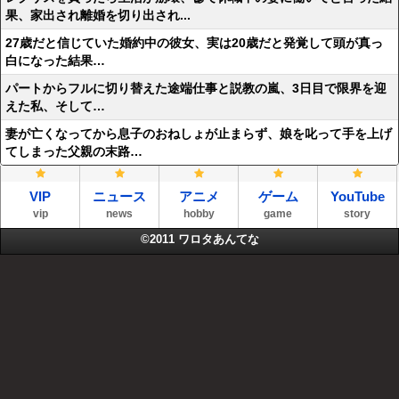
果、家出され離婚を切り出され...
27歳だと信じていた婚約中の彼女、実は20歳だと発覚して頭が真っ
白になった結果…
パートからフルに切り替えた途端仕事と説教の嵐、3日目で限界を迎
えた私、そして…
妻が亡くなってから息子のおねしょが止まらず、娘を叱って手を上げ
てしまった父親の末路…
VIP
ニュース
アニメ
ゲーム
YouTube
vip
news
hobby
game
story
©2011
ワロタあんてな