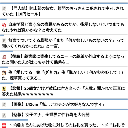
【同人誌】陸上部の彼女、顧問のおっさんに犯されて中●︎しされ
ていた【10円セール】
自主学習と言う名の宿題があるのだが、指示しないといつまでも
なにやれば良いかな？と考えてた
無言でついてくる旦那が「また『何か欲しいものないの？』って
聞いてくれなかったね」と一言。
【後編】義実家に寄生してるニートの義弟が外出するようになっ
たと聞いた夫がはっちゃけて義弟を...
俺「愛してる」嫁『(ﾎﾟｶｰﾝ)』俺「恥かしい！何かﾘｱｸｼｮﾝして！）
た、煙草買って来る...
【悲報】25歳女だけど彼氏に付き合った『人数』聞かれて正直に
答えた結果ｗｗｗｗｗｗｗｗ
【画像】142cm「私…デカチンが大好きなんですぅ」
【悲報】女子アナ、全世界に性行為を大公開
トメ経由で人にあげた物に対してのお礼を貰った。トメ『お礼で