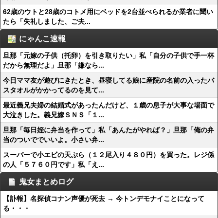
62歳のウトと28歳のコトメ用にベッドを2台並べられるか業者に聞い
たら「失礼しました、ご夫...
にゃんこ速報
旦那「元嫁の子供（托卵）を引き取りたい」私「自分の子供で手一杯
だから無理だよ」旦那「嫌なら...
今日ママ友が遊びにきたとき、昼寝してる娘に産院の名前の入ったバ
スタオルがかかってるのを見て...
最近義兄夫婦の結婚式があったんだけど、１歳の息子が大事な場面で
大泣きした。義兄嫁ＳＮＳ「１...
旦那「毎日姪に弁当を作って」私「あんたがやれば？」旦那「俺の弁
当のついででいいよ。小さい弁...
スーパーで小エビの天ぷら（１２尾入り４８０円）を買った。レジ係
の人「５７６０円です」私「え...
鬼女まとめログ
【訃報】名探偵コナン声優が死去 → 今トンデモナイことになって
る・・・