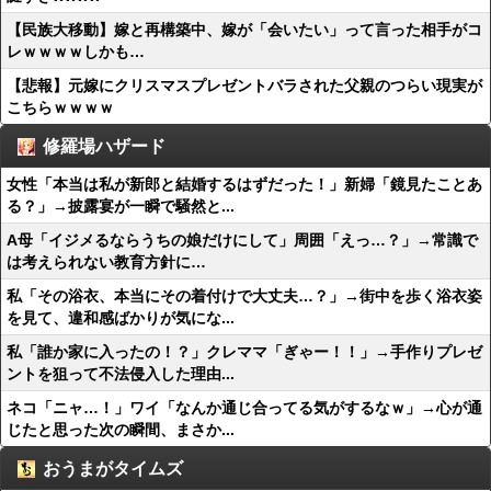
【民族大移動】嫁と再構築中、嫁が「会いたい」って言った相手がコ
レｗｗｗｗしかも…
【悲報】元嫁にクリスマスプレゼントバラされた父親のつらい現実が
こちらｗｗｗｗ
修羅場ハザード
女性「本当は私が新郎と結婚するはずだった！」新婦「鏡見たことあ
る？」→披露宴が一瞬で騒然と...
A母「イジメるならうちの娘だけにして」周囲「えっ…？」→常識で
は考えられない教育方針に…
私「その浴衣、本当にその着付けで大丈夫…？」→街中を歩く浴衣姿
を見て、違和感ばかりが気にな...
私「誰か家に入ったの！？」クレママ「ぎゃー！！」→手作りプレゼ
ントを狙って不法侵入した理由...
ネコ「ニャ…！」ワイ「なんか通じ合ってる気がするなｗ」→心が通
じたと思った次の瞬間、まさか...
おうまがタイムズ