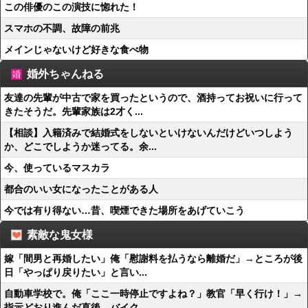
この俳優のこの演技に惚れた！
スマホの不調、故障の前兆
メインじゃないけど好きな食べ物
婚外ちゃんねる
友達の先輩が中古で家を買ったというので、酒持ってお祝いに行って
きたそうだ。先輩家族は2才く...
【相談】入籍済みで結婚式をしないといけないんだけどいつしよう
か、どこでしようか迷ってる。余...
今、使っているマスカラ
都合のいい女になったことがある人
今では有り得ない…昔、喫煙できた場所をあげていこう
素敵な鬼女様
嫁「間男と再婚したい」俺「慰謝料を払うなら離婚だ」→ところが後
日「やっぱり戻りたい」と言い...
自動車学校で。俺「ここ一時停止ですよね？」教官「早く行け！」→
指示どおり進んだ直後、バイク...