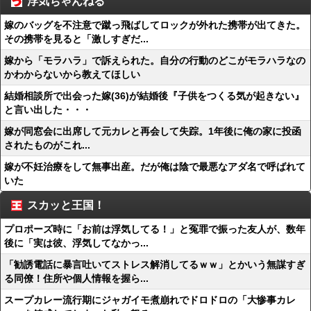
浮気ちゃんねる
嫁のバッグを不注意で蹴っ飛ばしてロックが外れた携帯が出てきた。
その携帯を見ると「激しすぎだ...
嫁から「モラハラ」で訴えられた。自分の行動のどこがモラハラなの
かわからないから教えてほしい
結婚相談所で出会った嫁(36)が結婚後『子供をつくる気が起きない』
と言い出した・・・
嫁が同窓会に出席して元カレと再会して失踪。1年後に俺の家に投函
されたものがこれ...
嫁が不妊治療をして無事出産。だが俺は陰で最悪なアダ名で呼ばれて
いた
スカッと王国！
プロポーズ時に「お前は浮気してる！」と冤罪で振った友人が、数年
後に「実は彼、浮気してなかっ...
「勧誘電話に暴言吐いてストレス解消してるｗｗ」とかいう無謀すぎ
る同僚！住所や個人情報を握ら...
スープカレー流行期にジャガイモ煮崩れでドロドロの「大惨事カレ