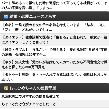
パート辞めるって報告した時に迷惑だって言ってくる社員がいて、そ
の人の不満を言い返してしまっ...
結婚・恋愛ニュースぷらす
【命名】一発で読める女の子の名前を考えています 「結衣」「心」
「花」「夢」どれがいいでしょ...
【ダイエット】健康診断で医者に「痩せろ」と言われた 彼女が一緒
にダイエットしようと言ってく...
【騒音トラブル】「うるさい」で消える？ 夏の風物詩“盆踊り”存続
の危機 会場数は20年で半...
【ネタ】知人女性「元カレが結婚してムカついたから不同意性交で訴
えると脅したら500万円貰え...
【タトゥー】彫師「タトゥー入れてる奴はほぼバカ、偏見はおおよそ
正しい」
おにひめちゃんの監視部屋
東京駅周辺でおすすめの飲食店教えて
ちょっとだけ心がチクッとしたこと