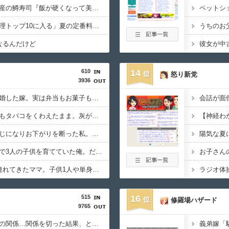
冷蔵庫へ入れた富山土産の鱒寿司『飯が硬くなって美味しく無くなる』って怒られた
リュウジ氏「ダルい料理トップ10に入る」夏の定番料理は冷やし中華 「あり得ないほどダルい」
なるんだけど
610
14
怒り新党
3936
家事上手だと思って結婚した嫁。実は弁当もお菓子も妹に作らせていたと判明し、俺は・・・
会話が面
料理中もドライヤー中もタバコをくわえたまま。灰が落ちそうだし煙を撒き散らされて・・・
子供の服のサイズが同じになりお下がりを断った私。それでもママ友が毎シーズン『○サイズない？』と聞いてきて・・・
陽気な夏
妻を亡くし、男手一つで3人の子供を育てていた俺。だが娘の担任が娘に『これからは君が家のお母さんだよ』と言い出して・・・
お子さん
ランチ会に子供3人を連れてきたママ。子供1人や単身参加者と同額しか払おうとせず・・・
ラジオ体
515
16
修羅場ハザード
9765
【結末が】十数人と体の関係…関係を切った結果、とんでもない事態にｗｗｗ【怖すぎ】