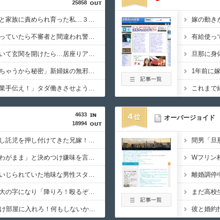
25858
「お前は自分に甘い」と家族に責められ育った私…３０歳の時、真夏に重度の熱中症で救急搬送された結果→会社の人たちから叩きつけられた「衝撃の事実」に絶句
姪っ子とクレープを買っていたら不審者と間違われ警察沙汰にｗ必死にかばってくれた姪の一言に泣きそうになった件←必死の弁明が逆に不憫すぎて草
新しいペットを首に巻いて玄関を開けたら…居座りアポなしトメと鉢合わせ！絶叫して20秒で逃亡したトメ「捨てないと二度と行ってあげない！」←もう来なくて大丈夫ですｗ
「お姉ちゃんに嫌われちゃうから秘密」新婦妹の無邪気な一言で新郎のゲス行為が全バレ…修羅場と化した式場は食事会に変更され新郎は悲惨な末路へ←警察に通報されてもおかしくないレベル
義実家「同居して自営業手伝え！」タダ働きさせようとする義両親に時給3000円・残業なし等の「現実的条件」を提示したら、ブチギレられて絶句ｗｗ←タダで働く嫁がいるわけないだろ
4633
4
オーバージョイド
18994
休日に甥っ子をアポなし託児を押し付けてきた兄嫁！「テレビでも見せといてw」と言うので『Gガンダム』を一気見させた結果……甥っ子が重度の中二病を発症して家で大暴れｗｗ
軽度のアレルギーを「わがまま」と決めつけ嫌味を言ってきた友人、その子どもが重度のアレルギー持ちだと判明した途端、過去の嫌がらせを「えーそうだったっけ？」と白々しくスルー
イベント派遣で陰湿にいじられていた地味な男性スタッフ。ある日、高さ3mの階段から落ちかけた子どもをパルクールで爆走＆ダイブし間一髪で救出！職場の手のひら返しと評価爆上げが凄まじかったｗｗ
煽り運転の末に道路で大の字になり「降りろ！殴るぞ！」とドアを強引に開けようとしてきたヒゲ面おじさん！「前後のドラレコに全部映ってますよ？警察行きますね」と伝えたら半泣きで謝罪ｗｗ
鍵失くした男「45分だけ部屋に入れろ！何もしないから！」→女子大生「無理です（警察呼びます）」→男「熱中症になれってか！使えないな！」完全に不審者で草ｗｗｗ