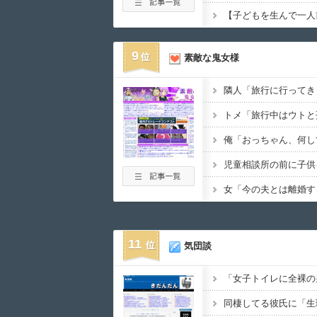
9
素敵な鬼女様
11
気団談