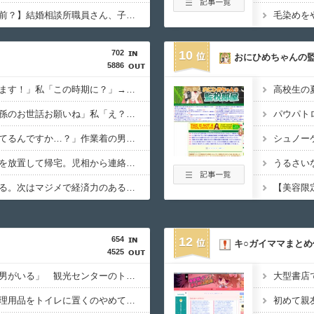
【子どもを生んで一人前？】結婚相談所職員さん、子なし女性にド正論を述べてしまう…
毛染めを
702
10
おにひめちゃんの
5886
隣人「旅行に行ってきます！」私「この時期に？」→ノーマスクで出掛ける姿を見てモヤモヤが止まらず…
高校生の
トメ「旅行中はウトと孫のお世話お願いね」私「え？」夫「それくらいやってやれよ」→まさかの丸投げに困惑して…
パウパトロ
俺「おっちゃん、何してるんですか…？」作業着の男性「…」→歩道橋の上で目にした光景に言葉を失った…
シュノー
児童相談所の前に子供を放置して帰宅。児相から連絡が来ても、もう養育する意思が無いから放置していいかな？
うるさい
女「今の夫とは離婚する。次はマジメで経済力のある男と結婚したいな」私「幸せになってね！」→産科の授乳室で出会った女性のその後が・・・
654
12
キ○ガイママまとめ
4525
「女子トイレに全裸の男がいる」 観光センターのトイレに侵入した男（49）を逮捕
同棲してる彼氏に「生理用品をトイレに置くのやめてほしい」と言われた