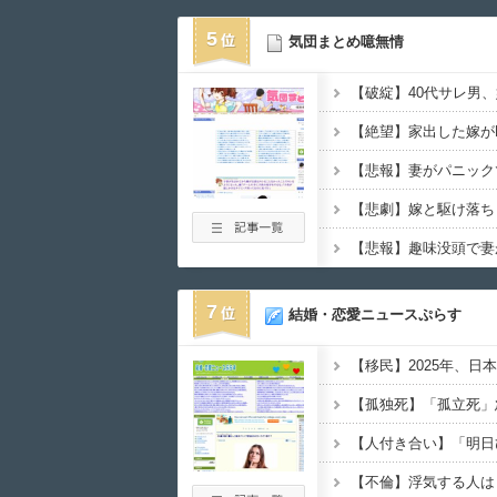
5
気団まとめ噫無情
7
結婚・恋愛ニュースぷらす
【孤独死】「孤立死」
【不倫】浮気する人は