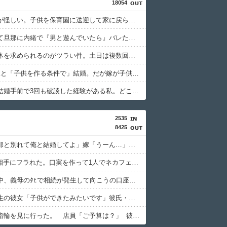
18054
嫁の動きが怪しい。子供を保育園に送迎して家に戻らず誰かとコーヒーを飲んでる
有給使って旦那に内緒で『男と遊んでいたら』バレた結果・・・
旦那に身体を求められるのがツラい件。土日は複数回。相手の性欲を衰退させたい
1年前に嫁と「子供を作る条件で」結婚。だが嫁が子供を作れない体だと知ったので離婚へ。
これまで結婚手前で3回も破談した経験がある私。どこで相手を見分ければいいんだ？
2535
8425
間男「旦那と別れて俺と結婚してよ」嫁「うーん…」間男(強行突破してやる！) → 嫁「あー朝帰りしちゃったよ……」俺「おい」嫁「！！」
Wフリン相手にフラれた。口実を作って1人でネカフェで号泣してる。明日は三者面談があるから早く母親に戻らないといけないけど精神的にボロボロでどうすればいいのかわからない………
離婚調停中、義母のﾀﾋで相続が発生して向こうの口座に4000万もある事が分かったんだけど、ざっくり半分がこちらに分与でしょ…….？
まだ高校生の彼女「子供ができたみたいです」彼氏・彼氏家族「産むのは無理だ。金は払うからオロしてくれ」彼女「…わかりました」 → なんと10数年後に……..
彼と婚約指輪を見に行った。 店員「ご予算は？」 彼氏「80万円くらいで。最大で90万円かな…」 80万w 私の価値は80万かwww なんか悔しい………負け組って感じで