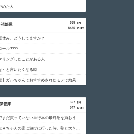
やめた人
685
監視部屋
8435
夏休み、どうしてますか？
ール????
ケリングしたことがある人
な～と言いたくなる時
【美容限定】ガルちゃんでおすすめされたモノで効果があったモノ、無かったモノ
627
保管庫
347
大型書店でまだ買っていない単行本の最終巻を買おうとしたら最新刊が売り場になかった。
初めて親友Ａちゃんの家に遊びに行った時、割と大き目な飾り棚にみっちり人形が飾られてた。