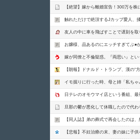
【絶望】嫁から離婚宣告！300万を株
触れただけで絶頂するJカップ愛人、
お嬢様、品あるのにエッチすぎてぶ●︎
嫁が同僚と不倫疑惑。『両思い』とい
【朗報】ドナルド・トランプ、漢の“
日テレのオモウマイ店という番組、最
旦那の鬱が悪化して休職したので代わ
【同人誌】弟の葬式で再会したのは、
【悲報】不妊治療の末、妻の妹に子供