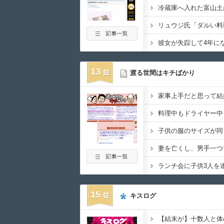
彼女が失踪して4年に
13
渡る世間はキチばかり
15
キスログ