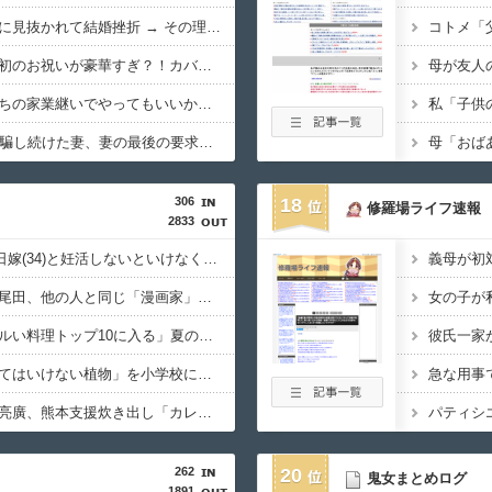
【唖然】元カノの母親に見抜かれて結婚挫折 → その理由がコレｗｗｗｗ
【小姑図々しい】新婚初のお祝いが豪華すぎ？！カバンに時計7万円の請求後に訪れた悲劇ｗｗｗｗ
【呆れ】元彼「お前んちの家業継いでやってもいいかなｗ」ってお前前は…ｗｗｗｗ
【衝撃】20年以上夫を騙し続けた妻、妻の最後の要求がこれｗｗｗｗ
306
18
修羅場ライフ速報
2833
【悲報】ワイ(33)、明日嫁(34)と妊活しないといけなくて辛い
【悲報】ワンピ作者・尾田、他の人と同じ「漫画家」という肩書きに不満で炎上ｗｗｗｗｗｗ
【炎上】リュウジ「ダルい料理トップ10に入る」夏の冷やし中華 「あり得ないほどダルい」
【復讐】絶対に「植えてはいけない植物」を小学校に植えた→20年経って見に行くと…「！？」衝撃の光景が・・・
【悲報】キンコン西野亮廣、熊本支援炊き出し「カレー」で炎上するｗｗｗ
262
20
鬼女まとめログ
1891