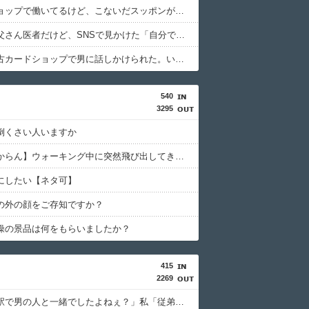
ペットショップで働いてるけど、こないだスッポンが入荷した。
うちのお父さん医者だけど、SNSで見かけた「自分で施術した部分しか見てない医師」そっくり。
彼女が中古カードショップで男に話しかけられた。いきなり彼女の持ち歩いてたカードを品定めしだしたらしく…
540
3295
倒くさい人いますか
【神経わからん】ウォーキング中に突然飛び出してきた犬に噛まれた。飼い主の家は留守だったので手紙を残したが5日経って漸く連絡してきた女性は延々身の上話をしてき
にしたい【ネタ可】
の外の顔をご存知ですか？
操の景品は何をもらいましたか？
415
2269
義弟嫁「駅で男の人と一緒でしたよねぇ？」私「従弟だけど？」→意味深な言い方をされてウンザリして…