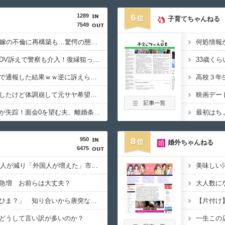
1289
6
子育てちゃんねる
7549
【破綻】40代サレ男、嫁の不倫に再構築も…驚愕の態度とはｗｗｗｗ
何処情報
【絶望】家出した嫁がDV訴えで警察も介入！復縁狙ったはげの末路がやばいｗｗｗｗ
【悲報】妻がパニックで通報した結果ｗｗ逆に訴えられたｗｗｗ
【悲劇】嫁と駆け落ちしたけど体調崩して元サヤ希望…そりゃないわwww
【悲報】趣味没頭で妻が失踪！面会0を望む夫、離婚条件に悩む…その理由がこれ
950
8
婚外ちゃんねる
6475
【移民】2025年、日本人が減り「外国人が増えた」市区町村ランキング…5位は埼玉県川口市、4位京都市 トップ3は？
美味しい
急増 お前らは大丈夫？
大人数に
【人付き合い】「明日ひま？」 知り合いから唐突なメッセージがきたらどうする？
【片付け
どうして言い訳が多いのか？
一生この