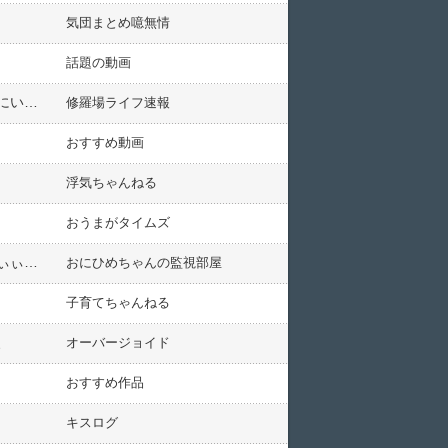
気団まとめ噫無情
話題の動画
友人の中に車を飛ばすことで遅刻を取り返そうとする奴がいる。その発想は間違ってると伝えるも話が通じずにいたある日、ついに友人が痛い目に遭う事に…
修羅場ライフ速報
おすすめ動画
浮気ちゃんねる
おうまがタイムズ
イモ掘りに行った時、母と姉「私ちゃん、後ろ～！後ろ～！」私『え？』マムシ「シャァァ！」私『・・・ひぃぃぃ！氏ぬ』父「動くなーー！」→次の瞬間…
おにひめちゃんの監視部屋
子育てちゃんねる
、
オーバージョイド
おすすめ作品
キスログ