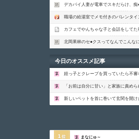
デカパイ人妻が電車でスキだらけ、痴●
職場の給湯室でメモ付きのバレンタイン
北岡果林のセ●︎クスってなんでこんな
今日のオススメ記事
1
まなにゅ～