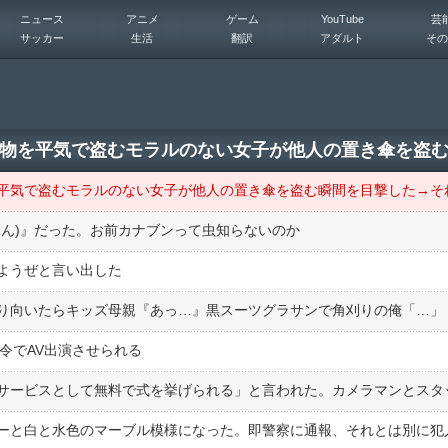
ニュース
アニメ
ゲーム
YouTube
芸
サッカー
生活
翻訳
アダルト
その
ぶん)』だった。お前カナブンって虫知らないのか
ようぜと言い出した
令でAV出演させられる