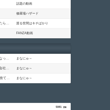
話題の動画
修羅場ハザード
カフェでやんちゃな子と会話をしてた私。その子に『今時も仲の悪い学校とかタイマンとかあるの？』と聞いたら・・・・
渡る世間はキチばかり
FANZA動画
姪っ子とクレープを買っていたら不審者と間違われ警察沙汰にｗ必死にかばってくれた姪の一言に泣きそうになった件←必死の弁明が逆に不憫すぎて草
まなにゅ～
「お前は自分に甘い」と家族に責められ育った私…３０歳の時、真夏に重度の熱中症で救急搬送された結果→会社の人たちから叩きつけられた「衝撃の事実」に絶句
まなにゅ～
新しいペットを首に巻いて玄関を開けたら…居座りアポなしトメと鉢合わせ！絶叫して20秒で逃亡したトメ「捨てないと二度と行ってあげない！」←もう来なくて大丈夫ですｗ
まなにゅ～
5081