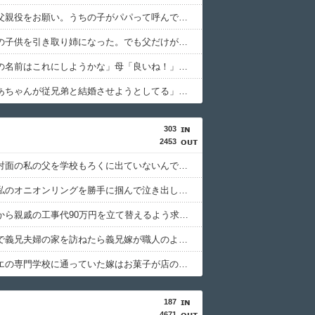
コトメ「父親役をお願い。うちの子がパパって呼んでもいいよね？」旦那「それは無理」→断った途端に大騒ぎになり…
母が友人の子供を引き取り姉になった。でも父だけが姉へ理不尽な要求ばかり押し付けていて…
私「子供の名前はこれにしようかな」母「良いね！」→母「みんな聞いて！ヒントは花の名前よ！」→勝手に発表されて腹が立ち…
母「おばあちゃんが従兄弟と結婚させようとしてる」私「ちょうどいい、その話利用するわ」→3日後にまさかの展開…
303
2453
義母が初対面の私の父を学校もろくに出ていないんでしょ？」と見下した。しかし父が漁業を経営していると知ると…
女の子が私のオニオンリングを勝手に掴んで泣き出した。その時に私を心配した店員を女の子の母親がどついて…
彼氏一家から親戚の工事代90万円を立て替えるよう求められた。「親戚は50万円入金してる」と伝えると…
急な用事で義兄夫婦の家を訪ねたら義兄嫁が職人のような姿で現れた。台所の点検口を自分で床下収納に作り替えていて…
パティシエの専門学校に通っていた嫁はお菓子が店の味。けどカレーの野菜はぽきぽきで、固いと伝えると…
187
4671