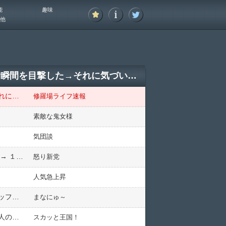
能
趣味
他
学校帰りに大雨が降った日、公共物を平気で盗むモラルのない女子が他人の置き傘を盗む瞬間を目撃した→それに気づいた持ち主がその女子に声をかけたところ…
学校帰りに大雨が降った日、公共物を平気で盗むモラルのない女子が他人の置き傘を盗む瞬間を目撃した→それに気づいた持ち主がその女子に声をかけたところ…
修羅場ライフ速報
素敵な鬼女様
気団談
電車で。背後『ガンガン！』後方を振り向いたらキッズ母親『あっ…』黒スーツグラサンで角刈りの俺「…」 → １分くらい睨むと…
怒り新党
人気急上昇
自分の結婚式の時「新しい式場の開店サービスとして無料で式を挙げられる」と言われた。カメラマンとスタッフの見学者が入るらしく、恥ずかしいので通常通りに頼んだが！？
まなにゅ～
ガレージに入れていた水色の車がグレーと白と水色のマーブル模様になった。即警察に通報、それとは別に犯人の目星はついていたのでアパートの共用スペースにｗｗｗｗｗ
スカッと王国！