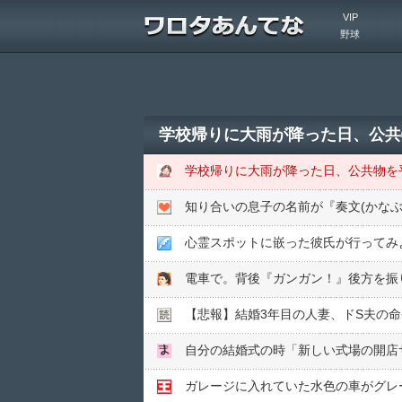
VIP
野球
知り合いの息子の名前が『奏文(かな
心霊スポットに嵌った彼氏が行ってみ
【悲報】結婚3年目の人妻、ドS夫の命