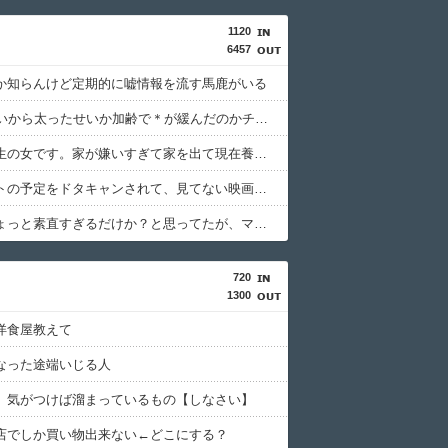
1120
6457
か知らんけど定期的に嘘情報を流す馬鹿がいる
33歳くらいから太ったせいか加齢で＊が緩んだのかチョビッと漏れるようになった
高校３年生の女です。家が嫌いすぎて家を出て現在養護施設で暮らしています
映画デートの予定をドタキャンされて、見てない映画のチケ代を奢らされて、これはダメだと思って別れたよ
最初はちょっと素直すぎるだけか？と思ってたが、マウンティング癖が凄まじいと分かって切った友人がいた
720
1300
洋食屋教えて
なった途端いじる人
】気がつけば溜まっているもの【しなさい】
店でしか買い物出来ない←どこにする？