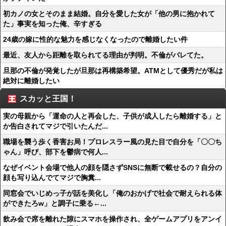
初カノの女とそのまま結婚。自分を愛した女が「他の男に抱かれて
た」事実を知った俺、辛すぎる
24歳の嫁に性的な魅力を感じなくなったので離婚したい件
最近、友人から距離を取られてる理由が判明。不倫がバレてた。
旦那の不倫が発覚したが旦那は再構築希望。ATMとして優秀だが私は
絶対に離婚したい
スカッと王国！
実の母親から「運命の人と再会した、子供が成人したら離婚する」と
か告白されてマジで引いたんだ...
職場を襲う歩く香害お局！プロレスラー風の見た目で自分を「〇〇ち
ゃん」呼び、部下を鬱病で何人...
なぜイベント会場で他人の顔を隠さずSNSに無断で載せるの？自分の
顔も写り込んでてマジで胸糞...
同窓会でいじめっ子が話を美化し「俺のおかげで社会で耐えられる体
ができたろw」と調子に乗る←...
飲み会で席を離れた隙にスマホを操作され、全ゲームアプリをアンイ