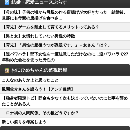
結婚・恋愛ニュースぷらす
【母の味】子供の頃から母親の作る唐揚げが大好きだった 結婚後、
旦那にも母親の唐揚げを食べさ...
【育児】ゲームを禁止して育てるメリットってある？
【男と女】女慣れしていない男性の特徴
【育児】「男性の産後うつが課題です。」←女さん「は？」
【逆パワハラ】部下女性を一度注意しただけなのに…逆パワハラで27
年勤めた会社を去った男性の...
おにひめちゃんの監視部屋
こんなのありかよと思ったこと
風間俊介さんを語ろう！【アンチ厳禁】
【独身者限定トピ】貯金も少なく次も決まっていないのに仕事を辞め
たことがある人
コロナ禍の人間関係、その後どうですか？
新しい祭りを考案しよう