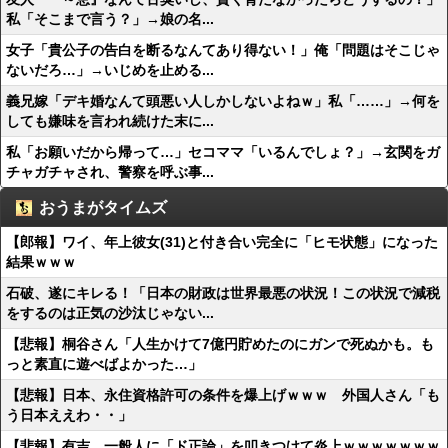
私「そこまで言う？」→娘の名...
女子「貴公子の告白を断るなんてあり得ない！」俺「問題はそこじゃ
ないだろ…」→いじめを止める...
義兄嫁「デキ婚なんて頭悪い人しかしないよねｗ」私「……」→何を
しても嫌味を言われ続けた末に...
私「お願いだから帰って…」セコママ「いるんでしょ？」→玄関をガ
チャガチャされ、警察を呼ぶ事...
おうまがタイムズ
【郎報】ワイ、年上彼女(31)と付き合い完全に「ヒモ状態」になった
結果ｗｗｗ
石破、遂にキレる！「日本の財政は世界最悪の状況！この状況で減税
をするのは正気の沙汰じゃない...
【悲報】桐谷さん「人生かけて7億円貯めたのにガンで死ぬかも。も
っと素直に遊べばよかった…」
【悲報】日本、永住資格許可の条件を爆上げｗｗｗ 外国人さん「も
う日本ええわ・・」
【悲報】有吉、一般人に「ド正論」を叩きつけて炎上ｗｗｗｗｗｗｗ