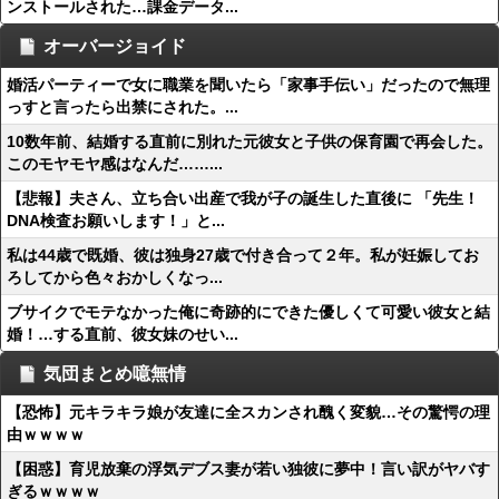
ンストールされた…課金データ...
オーバージョイド
婚活パーティーで女に職業を聞いたら「家事手伝い」だったので無理
っすと言ったら出禁にされた。...
10数年前、結婚する直前に別れた元彼女と子供の保育園で再会した。
このモヤモヤ感はなんだ……...
【悲報】夫さん、立ち合い出産で我が子の誕生した直後に 「先生！
DNA検査お願いします！」と...
私は44歳で既婚、彼は独身27歳で付き合って２年。私が妊娠してお
ろしてから色々おかしくなっ...
ブサイクでモテなかった俺に奇跡的にできた優しくて可愛い彼女と結
婚！…する直前、彼女妹のせい...
気団まとめ噫無情
【恐怖】元キラキラ娘が友達に全スカンされ醜く変貌…その驚愕の理
由ｗｗｗｗ
【困惑】育児放棄の浮気デブス妻が若い独彼に夢中！言い訳がヤバす
ぎるｗｗｗｗ