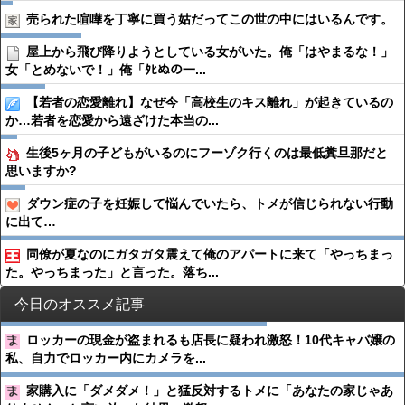
売られた喧嘩を丁寧に買う姑だってこの世の中にはいるんです。
屋上から飛び降りようとしている女がいた。俺「はやまるな！」
女「とめないで！」俺「ﾀﾋぬの一...
【若者の恋愛離れ】なぜ今「高校生のキス離れ」が起きているの
か…若者を恋愛から遠ざけた本当の...
生後5ヶ月の子どもがいるのにフーゾク行くのは最低糞旦那だと
思いますか?
ダウン症の子を妊娠して悩んでいたら、トメが信じられない行動
に出て…
同僚が夏なのにガタガタ震えて俺のアパートに来て「やっちまっ
た。やっちまった」と言った。落ち...
今日のオススメ記事
ロッカーの現金が盗まれるも店長に疑われ激怒！10代キャバ嬢の
私、自力でロッカー内にカメラを...
家購入に「ダメダメ！」と猛反対するトメに「あなたの家じゃあ