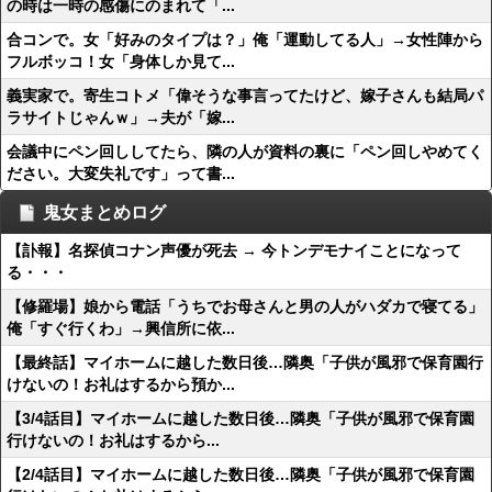
の時は一時の感傷にのまれて「...
合コンで。女「好みのタイプは？」俺「運動してる人」→女性陣から
フルボッコ！女「身体しか見て...
義実家で。寄生コトメ「偉そうな事言ってたけど、嫁子さんも結局パ
ラサイトじゃんｗ」→夫が「嫁...
会議中にペン回ししてたら、隣の人が資料の裏に「ペン回しやめてく
ださい。大変失礼です」って書...
鬼女まとめログ
【訃報】名探偵コナン声優が死去 → 今トンデモナイことになって
る・・・
【修羅場】娘から電話「うちでお母さんと男の人がハダカで寝てる」
俺「すぐ行くわ」→興信所に依...
【最終話】マイホームに越した数日後…隣奥「子供が風邪で保育園行
けないの！お礼はするから預か...
【3/4話目】マイホームに越した数日後…隣奥「子供が風邪で保育園
行けないの！お礼はするから...
【2/4話目】マイホームに越した数日後…隣奥「子供が風邪で保育園