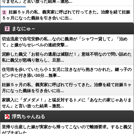
りません」と言い放った結果→激怒...
妊娠５ヶ月の私、義実家に呼ばれて行ってきた。治療を経て妊娠
５ヶ月になった義妹を引き合いに出...
まなにゅ～
切迫流産で自宅安静の私…なのに義弟が「シャワー貸して」「泊め
て」と嫌がらせレベルの連続突撃...
泥酔した義父「お前らの遺産は減額だ！」意味不明なので問い詰めた
私に義父が怒鳴り散らし、旦那...
住宅街を歩いていたら小１女児に泣きながら抱きつかれた。鍵っ子の
ピンチに付き添い30分…無事...
妊娠５ヶ月の私、義実家に呼ばれて行ってきた。治療を経て妊娠５ヶ
月になった義妹を引き合いに出...
家購入に「ダメダメ！」と猛反対するトメに「あなたの家じゃありま
せん」と言い放った結果→激怒...
浮気ちゃんねる
里帰り出産した嫁が実家から帰ってこないので離婚要求。すると義父
がブチギレた