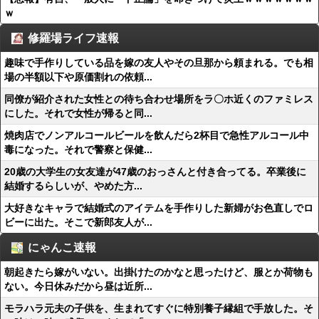
ｗ
修羅場ライフ速報
趣味で手作りしている品を嫁の友人やその旦那から頼まれる。でも相
場の半額以下や原価割れの依頼...
同僚が紹介された女性との待ち合わせ場所をラ〇ホ近くのファミレス
にした。それで女性が帰ると同...
焼肉店でノンアルコールビールを飲んだら2杯目で急性アルコール中
毒になった。それで警察と保健...
20歳の大学生の女友達が47歳のおっさんと付き合ってる。卒業後に
結婚するらしいが、やめた方...
大好きなキャラで結婚式のアイテムを手作りした新婦がお色直しでロ
ビーに出た。そこで新郎友人が...
にゃんこ速報
朝起きたら嫁がいない。出掛けたのかなと思ったけど、服とか荷物も
ない。今日休みだから昼は近所...
モラハラ元夫の子供を、生まれてすぐに特別養子縁組で手放した。そ