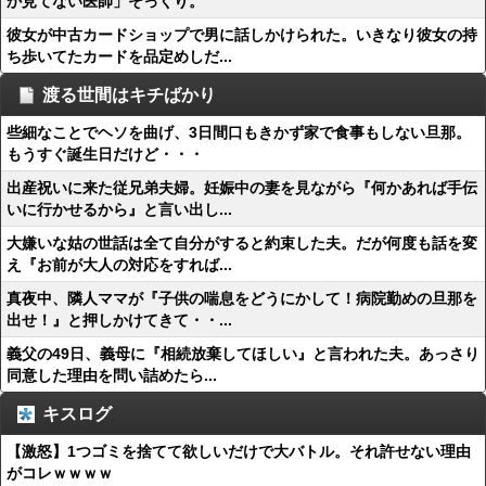
か見てない医師」そっくり。
彼女が中古カードショップで男に話しかけられた。いきなり彼女の持
ち歩いてたカードを品定めしだ...
渡る世間はキチばかり
些細なことでヘソを曲げ、3日間口もきかず家で食事もしない旦那。
もうすぐ誕生日だけど・・・
出産祝いに来た従兄弟夫婦。妊娠中の妻を見ながら『何かあれば手伝
いに行かせるから』と言い出し...
大嫌いな姑の世話は全て自分がすると約束した夫。だが何度も話を変
え『お前が大人の対応をすれば...
真夜中、隣人ママが『子供の喘息をどうにかして！病院勤めの旦那を
出せ！』と押しかけてきて・・...
義父の49日、義母に『相続放棄してほしい』と言われた夫。あっさり
同意した理由を問い詰めたら...
キスログ
【激怒】1つゴミを捨てて欲しいだけで大バトル。それ許せない理由
がコレｗｗｗｗ