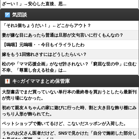
ざーい！」→安心した直後、思...
気団談
「それ1個ちょうだい！」←どこからアウト？
妻が嫌な目にあったら普通は旦那が文句言いに行くもんなの？
【嗚咽】元嗚咽・・今日もイライラしたわ
嫁をもう1回惚れさすにはどうしたらいい？
松のや「ママ応援企画」がなぜ許されない？「窮屈な世の中」に住む
不幸、「尊重し合える社会」は...
キ○ガイママまとめ保管庫
大型書店でまだ買っていない単行本の最終巻を買おうとしたら最新刊
が売り場になかった。
初めて親友Ａちゃんの家に遊びに行った時、割と大き目な飾り棚にみ
っちり人形が飾られてた。
ペットショップで働いてるけど、こないだスッポンが入荷した。
うちのお父さん医者だけど、SNSで見かけた「自分で施術した部分し