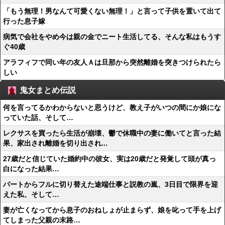
「もう無理！男なんて可愛くない無理！」と言って子供を置いて出て
行った息子嫁
病気で会社をやめ今は親の金でニート生活してる、そんな私はもうす
ぐ40歳
アラフィフで同い年の友人Ａは旦那から突然離婚を突きつけられたら
しい
鬼女まとめ伝説
何を言ってるかわからないと思うけど、教え子がいつの間にか娘にな
っていた話、そして…
レクサスを買ったら生活が崩壊、鬱で休職中の妻に働いてと言った結
果、家出され離婚を切り出され...
27歳だと信じていた婚約中の彼女、実は20歳だと発覚して頭が真っ
白になった結果…
パートからフルに切り替えた途端仕事と説教の嵐、3日目で限界を迎
えた私、そして…
妻が亡くなってから息子のおねしょが止まらず、娘を叱って手を上げ
てしまった父親の末路…