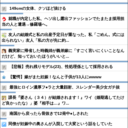
149cmの女体、クソほど抜ける
就職が内定した私、ヘソ出し露出ファッションでたまたま採用担
当の人と遭遇→修羅場へ。
友人の結婚式と私の出産予定日が重なった。私「ごめん。式には
出られない」友人「私の方が先に約...
義実家に帰省した時義姉が義弟嫁に「すごく言いにくいことなん
だけど、知っておいたほうがいいと...
【悲報】売れ残りモデル(23)、性処理係として採用される
【驚愕】嫁がまた妊娠！なんと子供が13人にwwww
最強ヒロイン濃厚フ●︎ラと大量顔射、スレンダー美少女ガチ抜
課長『婆さん（３４）が結婚されます！』ワイ（婚期逃してたけ
ど良かったな）」婆『相手は…』ワ...
南国から戻ったら骨抜きで12発中●︎しされた
同僚が妊娠中の奥さんが入院して大変という話をしていた