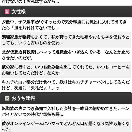
行けないの！お礼はするから...
女性様
夕飯中、子(2歳半)がぐずったので気分転換にお風呂に入れて出てき
たら「皿を片付けてないでし...
義理家族が物持ちよくて、私が持ってきた毛布やおもちゃを使おうと
しても、いつも古いものを使わ...
父が仮想通貨投資にハマって退職金をつぎ込んでいる…なんとか止め
させたいのだが。
彼の家に行くと、いつも飲み物を出してくれてた。いつもコーヒーを
お願いしてたんだけど、なんか...
キムチの白い部分だけ食べて、残りはキムチチャーハンにしてるんだ
けど、友達に「失礼だよ！」っ...
おうち速報
転勤族の夫につき高知で入社した会社を一昨日の朝やめてきた。ヘン
パイとかいつの時代だ気持ち悪...
彼がオンラインゲームにハマってどんどん口が悪くなり気性も荒くな
った