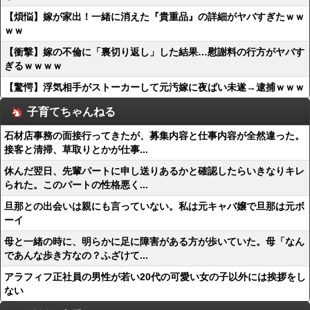
【煩悩】嫁が家出！一緒に消えた『貴重品』の詳細がヤバすぎたｗｗ
ｗｗ
【衝撃】嫁の不倫に「裏切り返し」した結果…慰謝料の行方がヤバす
ぎるｗｗｗｗ
【驚愕】浮気相手がストーカーして元汚嫁に夜ばい未遂→逮捕ｗｗｗ
子育てちゃんねる
石材店事務の面接行ってきたが、募集内容と仕事内容が全然違った。
接客と清掃、草取りとかが仕事...
休んだ翌日、先輩パートに申し送りあるかと確認したらいきなりキレ
られた。このパートの性格悪く...
旦那との出会いは親にも言っていない。私は元キャバ嬢で旦那は元ボ
ーイ
母と一緒の時に、明らかに足に障害がある方が歩いていた。母「なん
であんな歩き方なの？ふざけて...
アラフィフ正社員の男性が若い20代の可愛い女の子以外には挨拶をし
ない