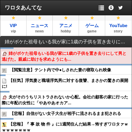
ワロタあんてな
VIP
ニュース
アニメ
ゲーム
YouTube
vip
news
hobby
game
story
姉がボケた祖母もいる我が家に1歳の子供を置き去りにして男と逃げた。親戚に助けを求めようにも父に「恥を広げるな」と言われてしまい…どうすれば？
姉がボケた祖母もいる我が家に1歳の子供を置き去りにして男と
逃げた。親戚に助けを求めようにも...
【閲覧注意】テント内で中●︎しされた妻の寝取られ映像
【狂気】浮気妻と職場浮気男に対する復讐、まさかの驚きの展開
に!
夫がそのうちリストラされないか心配。会社の顧客の家に行った
際に年配の女性に「やあやあオカア...
【悲報】自信がない女子大生が相手に流されるまま犯される
【悲報】『 事 故 物 件 』に1週間住んだ結果→怖すぎワロタァｗ
ｗｗｗｗｗｗｗ