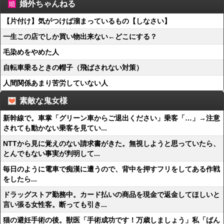
婚外ちゃんねる
【片付け】気がつけば溜まっているもの【しなさい】
一生この店でしか買い物出来ない←どこにする？
毛染めをやめた人
自転車乗るときの帽子（飛ばされない対策）
人間関係あまり苦労していない人
素敵な鬼女様
新幹線で。車掌「グリーン車からご退出ください」乗客「…」→注意
されても動かない乗客を見てい...
NTTから見に覚えのない請求書がきた。無視しようと思っていたら、
とんでもない事実が判明して...
毎日のように電車で痴漢に遭うので、背中を押すフリをしてある作戦
をしたら...
ドラッグストア勤務中。カード払いの商品を現金で返金してほしいと
言い張る女性客。断っても引き...
猫の避妊手術の後。獣医「手術成功です！万歳しましょう」私「ばん