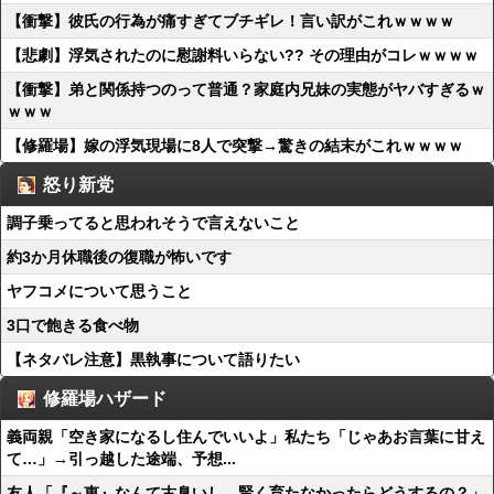
【衝撃】彼氏の行為が痛すぎてブチギレ！言い訳がこれｗｗｗｗ
【悲劇】浮気されたのに慰謝料いらない?? その理由がコレｗｗｗｗ
【衝撃】弟と関係持つのって普通？家庭内兄妹の実態がヤバすぎるｗ
ｗｗｗ
【修羅場】嫁の浮気現場に8人で突撃→驚きの結末がこれｗｗｗｗ
怒り新党
調子乗ってると思われそうで言えないこと
約3か月休職後の復職が怖いです
ヤフコメについて思うこと
3口で飽きる食べ物
【ネタバレ注意】黒執事について語りたい
修羅場ハザード
義両親「空き家になるし住んでいいよ」私たち「じゃあお言葉に甘え
て…」→引っ越した途端、予想...
友人「『～恵』なんて古臭いし、賢く育たなかったらどうするの？」