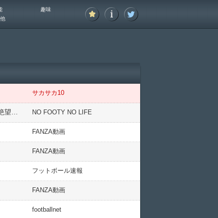
能
趣味
他
サカサカ10
ドイツ人「信じられない」日本代表DF伊藤洋輝、再び右足の中足骨骨折.で長期離脱.海外のバイエルンサポが絶望【海外の反応】
NO FOOTY NO LIFE
FANZA動画
FANZA動画
フットボール速報
FANZA動画
footballnet