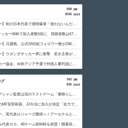
598
3036
【サッカー】初の日本代表で感情爆発「使わないんだったら呼ぶな！」 涙ながらに訴え「俺を何で選んだんだ？」ストライカーの意地
DAZN サッカーW杯で加入者数5倍に 視聴者数は6700万人 総視聴数も4億超え
【サッカー】J1鹿島、公式SNS総フォロワー数が296万人超えでJクラブ最多に 海外発信強化が結実
【サッカー】ウガンダサッカー界に衝撃 若き主将が死去 携帯電話強盗に抵抗した末に石で滅多打ち… 国民が怒り「リーダーを失った」
韓国サッカー協会、Ｗ杯アジア予選で外国人審判員に性的接待か…韓国放送局が独占報道
342
ログ
935
仏代表、デシャン監督は涙のラストゲーム「素晴らしい冒険だった」 来週にもジダン新監督が就任へ
浦和退団のMF安部裕葵、J2今治に加入が決定「全力で頑張ります」（関連まとめ）
チェルシー、英代表ロジャーズ獲得へ！アーセナルとの争奪戦を制す 移籍金は英国人史上最高額の1億1700万ポンド（約256億円）
元ブラジル代表カカ、48チーム制W杯を絶賛！開幕前の不安を一蹴「多すぎると思っていたが退屈な試合は一つもなかった」