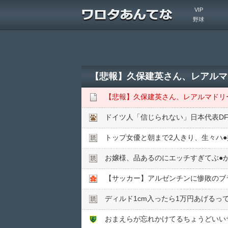
VIP
野球
【悲報】久保建英さん、レアルマ
【悲報】久保建英さん、レアルマドリ
トップ女優と朝まで2人きり、生々ハ●︎
お嬢様、品あるのにエッチすぎてぶ●︎
【サッカー】アルゼンチンに惨敗のブ
ディルド1cm入ったら1万円あげるって
おまえらが忘れかけてるちょうどいい