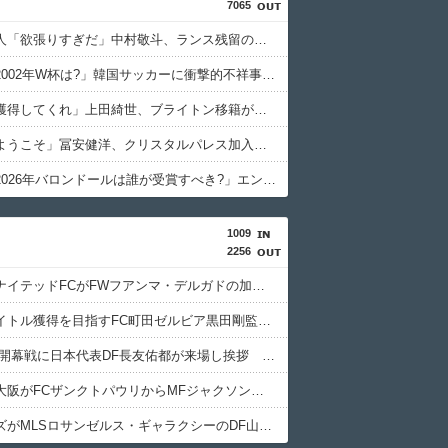
7065
フランス人「欲張りすぎだ」中村敬斗、ランス残留の可能性を会長が示唆！移籍金が交渉の壁に..現地サポの本音がこれ！【海外の反応】
外国人「2002年W杯は?」韓国サッカーに衝撃的不祥事！W杯予選でレフリーへの性的接待発覚！海外騒然！【海外の反応】
英国人「獲得してくれ」上田綺世、ブライトン移籍が浮上！三笘薫との日本代表ホットライン実現!?現地サポ大興奮！「勘弁してくれ」と危惧される懸念点とは!?【海外の反応】
英国人「ようこそ」冨安健洋、クリスタルパレス加入が決定的に！メディカル検査をパス！現地サポが歓迎！アーセナルファンも祝福！【海外の反応】
外国人「2026年バロンドールは誰が受賞すべき?」エンバペ、今季無冠でも初受賞か!?海外ファンが考える本命とは!?【海外の反応】
1009
2256
鹿児島ユナイテッドFCがFWフアンマ・デルガドの加入を正式発表 「皆さんに最高の喜びを届けられるよう頑張ります！」
今季もタイトル獲得を目指すFC町田ゼルビア黒田剛監督が抱負を語る
FC東京の開幕戦に日本代表DF長友佑都が来場し挨拶 去就に注目集まる
セレッソ大阪がFCザンクトパウリからMFジャクソン・アーバインを完全移籍で獲得と発表 「チームがさらに良くなる手助けをしたいと思っています」
浦和レッズがMLSロサンゼルス・ギャラクシーのDF山根視来を獲得へ 曺貴裁監督の湘南時代の教え子