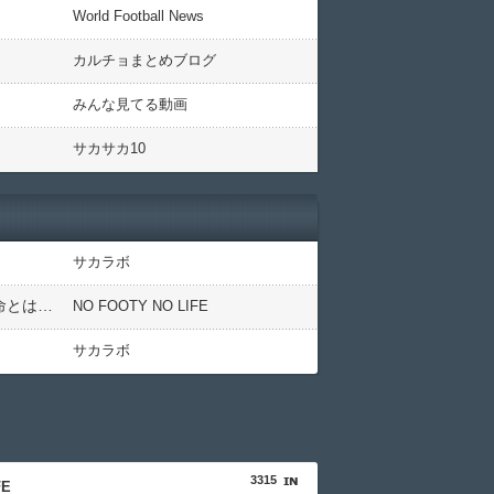
World Football News
カルチョまとめブログ
みんな見てる動画
サカサカ10
サカラボ
外国人「2026年バロンドールは誰が受賞すべき?」エンバペ、今季無冠でも初受賞か!?海外ファンが考える本命とは!?【海外の反応】
NO FOOTY NO LIFE
サカラボ
3315
FE