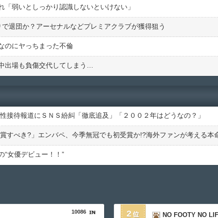
れ「弱いとしっかり認識しないといけない」
りで退団か？アーセナルなどプレミアクラブが獲得狙う
なのにヤっちまった不倫
中出場も負傷交代してしまう…
の性接待報道にＳＮＳ紛糾「徹底追及」「２００２年はどうなの？」
“女優デビュー！！”
10086
2
NO FOOTY NO LI