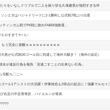
体当たりをいなしドリブルで二人を振り切る久保建英が強烈すぎる件
ソシエダはバジャドリードに2-1勝利し公式戦7戦ぶり白星
ティンガム戦でPK戦に敗れFA杯8強敗退…
がエロすぎてヤバい
点！もう完全に覚醒ｗｗｗｗｗｗｗｗｗｗ
田大然が公式戦30ゴール目に到達して海外大騒ぎ！（海外の反応）
清水が違反行為を報告「見過ごすことの出来ない行為」
ら宅配ち〇こへ
再び右足の中足骨骨折…バイエルンが発表
????