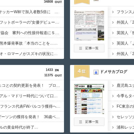
34808
【朗報】DAZNさん、サッカーW杯で加入者数5倍に 視聴者数は6700万人 総視聴数も4億超えｗｗｗｗｗ
【画像】世界一美しいフットボーラーの“女優デビュー！！”
【悲報】 韓国サッカー協会 審判への性接待報道にＳＮＳ紛糾「徹底追及」「２００２年はどうなの？」
【絶望】イオンモール熊本爆発事故「本当のことを…」遺族語る
【現状】ファブリツィオ・ロマーノがスズキの状況について総括ｗｗｗｗ
1433
4
ドメサカブログ
11375
シャルケが40歳FWジェコとの契約更新を発表！ プロキャリア23シーズン目も背番号「10」を着用
シャビ・アロンソ、レアル・マドリー時代について口を開く
リヴァプールがPSGのフランス代表FWバルコラ獲得へ交渉開始…約180億円オファーも要求額と隔たりか
チェルシーがMFヘンダーソンの獲得を発表！ 36歳ベテランと2年契約…X・アロンソ体制の精神的支柱へ
ルの黄金時代が終了…