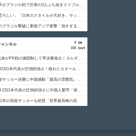
日本人選手がブラジル戦で圧巻の3人ぶち抜きドリブル！中国人「バケモンだ」「風のような男」【海外の反応】
中国人「恐ろしい」「日本のスタイルが大好き」サッカー日本代表のブラジル戦初勝利に中国驚嘆【海外の反応】
日本代表のブラジル撃破に東南アジア衝撃「強すぎる「韓国は日本を見習わないと」「アジアは彼らにとって狭すぎる」【海外の反応】
0
チャンネル
102
U23日本代表がPK戦の激闘制して準決勝進出！ヨルダン「史上最も奇妙なPK」「日本を追い詰めたことは誇らしい」【海外の反応】
サッカーU23日本代表が圧倒的強さ！敗れたカタール脱帽「日本は真のチャンピオン」「神の意志により我々は立ち上がる」【海外の反応】
日本の高校サッカー決勝に中国感動「最高の雰囲気」「こんな大会に出場したかった」【海外の反応】
サッカーU-23日本代表の圧倒的強さに中国人驚愕「彼らにアジアは狭すぎる」【海外の反応】
中国人が日本の高校サッカーを絶賛「世界最高峰の高校大会」「中国スーパーリーグと同レベル」【海外の反応】