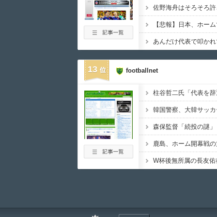
13
footballnet