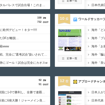
【速報】冨安がクリスタルパレスで試合出場！このまま内定の声が上がっている模様wwwww
158
10
ワールドサッカー
732
に欧州デビュー！キター!!!!
たDFが離脱…
籍www
【イングランド】日本戦、完全に“選考試合”扱いされている可能性
静にゴール！試合は完全にカオスw
92
12
アブロードチャン
51
【E-1選手権】日本、韓国に1-0で勝利し、全勝で連覇達成！ジャーメインのゴールを守り切る！
【E-1選手権】日本、香港に6発大勝！ジャーメイン良がデビュー戦で4ゴール！