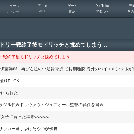
ニュース
アニメ
ゲーム
YouTube
芸
サッカー
生活
翻訳
アダルト
その
ドリー戦終了後モドリッチと揉めてしまう…
ー戦終了後モドリッチと揉めてしまう…
撮りFUCK
かけられた
ラジル代表ドリヴァウ・ジュニオール監督の解任を発表…
女子に言った結果wwwww
サッカー選手挙げたやつが優勝