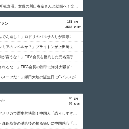
日本代表DF板倉滉、女優の川口春奈さんと結婚へ！交際１年、W杯を終え決断（関連まとめ）
151
ファン
3565
海外「どんでん返し！」ロドリのバルサ入りが濃厚になって海外大騒ぎ！（海外の反応）
海外「プレミアのレベルか？」ブライトンが上田綺世の獲得に動き出して海外大騒ぎ！（海外の反応）
海外「お前が言うな！」FIFA会長を批判した元名選手に海外から猛反発！（海外の反応）
海外「騙されるな！」FIFA会長の謝罪に海外大騒ぎ！（海外の反応）
海外「良いスーツだ！」鎌田大地の誕生日にCパレスが投稿した写真に海外大騒ぎ！（海外の反応）
90
ネル
86
日本人がアメリカで歴史的快挙！中国人「恐ろしすぎる」「人間にこんなことが可能なのか？」「サッカーで例えるなら…」【海外の反応】
日本代表・森保監督の試合後の振る舞いに中国感心「親しみやすくて有能」「謙虚で礼儀正しい」【海外の反応】