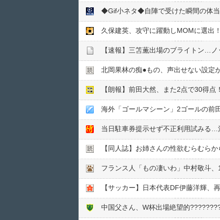
◆Gif小ネタ◆自陣で受けた瞬間の
久保建英、攻守に躍動しMOMに選出！
【速報】三笘薫出場のブライトン…ノッ
北岡果林の痴●︎もの、声出せない設定
【朗報】前田大然、また2点で30得
海外「ゴールマシーン」2ゴールの前
当日駐車券提示せず不正利用試みる…
【同人誌】お姉さんの性欲むらむらか
【サッカー】日本代表DF伊藤洋輝、
中国父さん、W杯出場絶望的????????