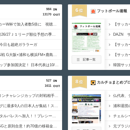
984
6
フットボール速報
13170
◆朗報◆DAZN サッカーW杯で加入者数5倍に 視聴者数は6700万人 総視聴数も4億超え
◆Jリーグ◆nikkan記者26/27Ｊ１リーグ順位予想の季節がヤッてまいりました！本命神戸・対抗鹿島・穴町田・4-5番手争いに広島浦和？？？????
今日も超絶ガララーガ
◆朗報◆26/27Ｊ１開幕戦 G大阪×浦和も横浜FM×鹿島に続きチケット完売！
◆日本代表◆キリンカップ参加国決定！ 日本代表は10/1 エクアドル10/5 パナマかニュージーランドと対戦
527
8
カルチョまとめブ
1611
【速報】9月10月のキリンチャレンジカップの対戦相手がこちら！W杯出場国と対戦へ
【朗報】プレミアリーグに最多9人の日本人が集結！スタメン出場の選手は意外と少なそう？
【速報】冨安がクリスタルパレスへ加入！！プレシーズン参加から本契約へ！
【速報】鈴木彩艶がPSGと原則合意！約70億の移籍金となる模様