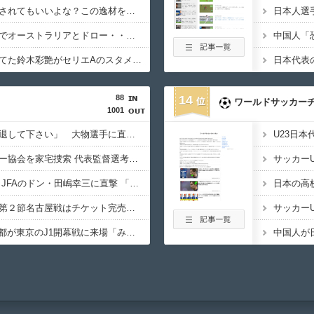
佐野海舟はそろそろ許されてもいいよな？この逸材を代表に呼ばないのは大損失だろ
【悲報】日本、ホームでオーストラリアとドロー・・・谷口OGでまさかの先制許すもキレキレ中村が同点弾演出でかろうじて勝ち点1
あんだけ代表で叩かれてた鈴木彩艶がセリエAのスタメンで大活躍してるという事実
88
14
ワールドサッカー
1001
柱谷哲二氏「代表を辞退して下さい」 大物選手に直談判「自分からやめてほしいと思った」 闘将と呼ばれた主将時代
韓国警察、大韓サッカー協会を家宅捜索 代表監督選考巡り
森保監督「続投の謎」 JFAのドン・田嶋幸三に直撃 「目標達成できなかったからと言って消す必要は無い」 守田英正にも言及
鹿島、ホーム開幕戦の第２節名古屋戦はチケット完売の見通し…国立での開幕戦に続き２戦連続で“超満員”
W杯後無所属の長友佑都が東京のJ1開幕戦に来場「みなさまへご挨拶させていただきます」