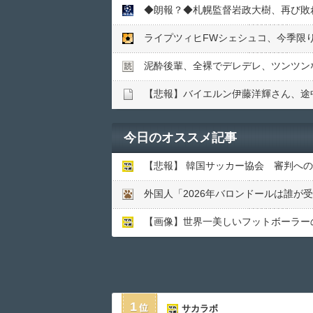
◆朗報？◆札幌監督岩政大樹、再び敗
ライプツィヒFWシェシュコ、今季限
泥酔後輩、全裸でデレデレ、ツンツン
【悲報】バイエルン伊藤洋輝さん、途
今日のオススメ記事
【悲報】 韓国サッカー協会 審判へ
【画像】世界一美しいフットボーラーの
1
サカラボ