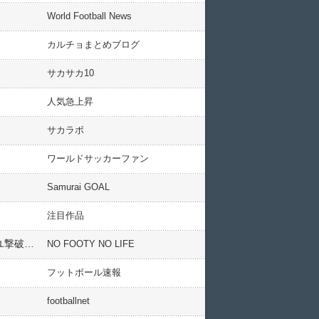
World Football News
カルチョまとめブログ
サカサカ10
人気急上昇
サカラボ
ワールドサッカーファン
Samurai GOAL
注目作品
フランス人「もの凄いわ」中村敬斗、1ゴール1アシストの大活躍！伊東純也も2得点の起点に！強豪マルセイユ撃破に貢献で現地サポが絶賛！【海外の反応】
NO FOOTY NO LIFE
フットボール速報
footballnet