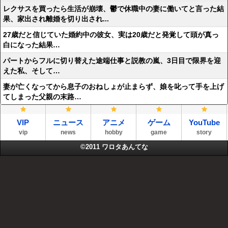
レクサスを買ったら生活が崩壊、鬱で休職中の妻に働いてと言った結
果、家出され離婚を切り出され...
27歳だと信じていた婚約中の彼女、実は20歳だと発覚して頭が真っ
白になった結果…
パートからフルに切り替えた途端仕事と説教の嵐、3日目で限界を迎
えた私、そして…
妻が亡くなってから息子のおねしょが止まらず、娘を叱って手を上げ
てしまった父親の末路…
VIP
ニュース
アニメ
ゲーム
YouTube
vip
news
hobby
game
story
©2011
ワロタあんてな