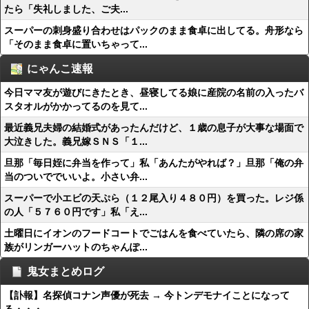
たら「失礼しました、ご夫...
スーパーの刺身盛り合わせはパックのまま食卓に出してる。舟形なら
「そのまま食卓に置いちゃって...
にゃんこ速報
今日ママ友が遊びにきたとき、昼寝してる娘に産院の名前の入ったバ
スタオルがかかってるのを見て...
最近義兄夫婦の結婚式があったんだけど、１歳の息子が大事な場面で
大泣きした。義兄嫁ＳＮＳ「１...
旦那「毎日姪に弁当を作って」私「あんたがやれば？」旦那「俺の弁
当のついででいいよ。小さい弁...
スーパーで小エビの天ぷら（１２尾入り４８０円）を買った。レジ係
の人「５７６０円です」私「え...
土曜日にイオンのフードコートでごはんを食べていたら、隣の席の家
族がリンガーハットのちゃんぽ...
鬼女まとめログ
【訃報】名探偵コナン声優が死去 → 今トンデモナイことになって