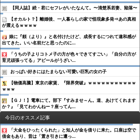
【同人誌】続・君にセフレがいたなんて。〜清楚系若妻、陥落〜
【オカルト？】離婚後、一人暮らしの家で怪現象多発⇒あの真相
が震えるｗｗｗｗ
娘に『頼（より）』と名付けたけど、成長するにつれて違和感が
出てきた。いい名前だと思ったのに...
「うちの子よりコトメ子の方が色々できてすごい」「自分の方が
育児頑張ってる」アピールがうざい...
おっぱい好きにはたまらない可愛い巨乳の女の子
【物価高騰】東京の家賃、『限界突破』ｗｗｗｗｗｗｗｗｗｗｗ
ｗｗｗ
【ＧＪ！】電車にて。部下『すみませ～ん。道、あけてくれます
か？』「見てわかんねー？座ってん...
今日のオススメ記事
「大金をひったくられた」と知人が金を借りに来た。口座は空で
借金もあり、昔は「置き引きに遭っ...