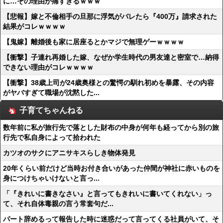
に…その理由が痛すぎるｗｗｗ
【悲報】嫁と不倫相手の旦那に浮気がバレたら『400万』請求された
結果がコレｗｗｗｗ
【鬼嫁】離婚後も家に居座るとかマジで無理ゲーｗｗｗｗ
【衝撃】子連れ再婚した嫁、なぜか学生時代の男友達と密室で…納得
できない理由がコレｗｗｗｗ
【衝撃】38歳上司が24歳奥様との驚愕の馴れ初めを暴露、その内容
がヤバすぎて職場が沈黙した...
子育てちゃんねる
数年前に私が旅行先で落とした財布の中身が何年も経ってから別の旅
行先で私自身によって拾われた
カツオのサクにアニサキスらしき物体発見
20年くらい前だけど当時お付き合いがあった仲間が神社に赤いものを
身につけちゃいけないと言っ...
「『きれいに書きなさい』と言ってもきれいに書いてくれない」っ
て、それ自体毒親の言う常套句だ...
パート辞めるって報告した時に迷惑だって言ってくる社員がいて、そ