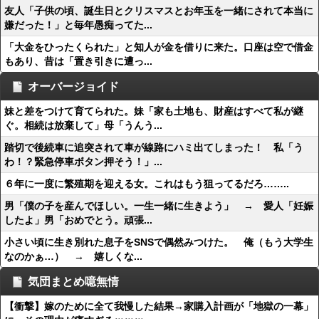
友人「子供の頃、誕生日とクリスマスとお年玉を一緒にされて本当に
嫌だった！」と毎年愚痴ってた...
「大金をひったくられた」と知人が金を借りに来た。口座は空で借金
もあり、昔は「置き引きに遭っ...
オーバージョイド
妹と差をつけて育てられた。妹「家も土地も、財産はすべて私が継
ぐ。相続は放棄して」母「うんう...
踏切で後続車に追突されて車が線路にハミ出てしまった！ 私「う
わ！？緊急停車ボタン押そう！」...
６年に一度に繁殖期を迎える女。これはもう狙ってるだろ……..
男「僕の子を産んでほしい。一生一緒に生きよう」 → 愛人「妊娠
したよ」男「おめでとう。頑張...
小さい頃に生き別れた息子をSNSで偶然みつけた。 俺（もう大学生
なのかぁ…） → 嬉しくな...
気団まとめ噫無情
【衝撃】嫁のために全て我慢した結果→家購入計画が「地獄の一幕」