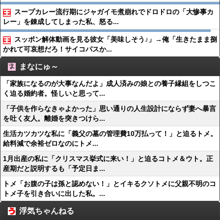
スープカレー流行期にジャガイモ煮崩れでドロドロの「大惨事カ
レー」を錬成してしまった私、怒る...
スッポン解体動画を見る彼女「美味しそう♪」→俺「生きたまま捌
かれて可哀想だろ！サイコパスか...
まなにゅ～
「家族になるのが大事なんだよ」成人済みの娘との養子縁組をしつこ
く迫る婚約者。怪しいと思って...
「子供を作らなきゃよかった」思い通りの人生設計にならず妻へ暴言
を吐く友人。離婚を突きつけら...
生活カツカツな私に「義父の墓の管理費10万払って！」と迫るトメ。
給料減で余裕ゼロなのにトメ...
1月出産の私に「クリスマス挙式に来い！」と迫るコトメ＆ウト。正
産期だと説明するも「予定日ま...
トメ「お腹の子は孫と認めない！」とイキるクソトメに父親不明のコ
トメ子を引き合いに出した私。...
浮気ちゃんねる