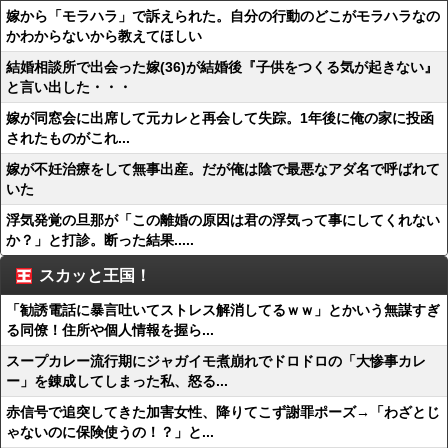
嫁から「モラハラ」で訴えられた。自分の行動のどこがモラハラなの
かわからないから教えてほしい
結婚相談所で出会った嫁(36)が結婚後『子供をつくる気が起きない』
と言い出した・・・
嫁が同窓会に出席して元カレと再会して失踪。1年後に俺の家に投函
されたものがこれ...
嫁が不妊治療をして無事出産。だが俺は陰で最悪なアダ名で呼ばれて
いた
浮気発覚の旦那が「この離婚の原因は君の浮気って事にしてくれない
か？」と打診。断った結果.....
スカッと王国！
「勧誘電話に暴言吐いてストレス解消してるｗｗ」とかいう無謀すぎ
る同僚！住所や個人情報を握ら...
スープカレー流行期にジャガイモ煮崩れでドロドロの「大惨事カレ
ー」を錬成してしまった私、怒る...
赤信号で追突してきた加害女性、降りてこず謝罪ポーズ→「わざとじ
ゃないのに保険使うの！？」と...