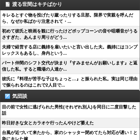
渡る世間はキチばかり
キレるとすぐ物を投げたり蹴ったりする旦那。限界で実親を呼んだ
ら、なぜか私ばかり注意されて・...
初めて彼氏と映画を観に行ったけどポップコーンの音や咀嚼音がうる
さすぎた、あんまり周りがどう...
夫婦で経営する店に義姉を雇いたいと言い出した夫。義姉にはコンプ
レックスもあるし、身内という...
パート仲間のシフト交代が決まり『すみませんがお願いします』と返
信した私。すると職場の人達か...
彼氏に『料理が苦手な子はちょっと…』と振られた私。実は同じ理由
で振られるのはこれで2人目で...
気団談
目の前で女性に逃げられた男性(それぞれ別人)を同日に二度目撃した
話
昨日好きな女とカラオケ行ったんやけど萎えた
台風が近づいて来たから、家のシャッター閉めてたら対応が遅い！と
急にキレた嫁