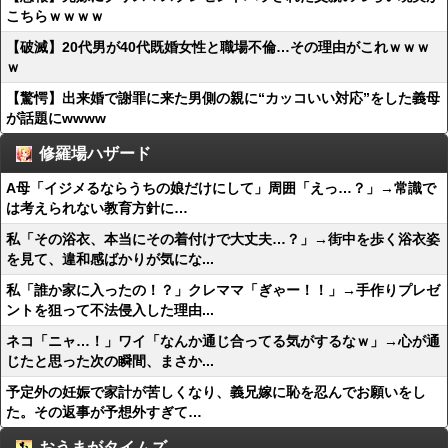
こちらｗｗｗｗ
【破滅】20代男が40代既婚女性と職場不倫…その理由がこれｗｗｗ
ｗ
【驚愕】出来婚で謝罪に来た男側の親に“カッコいい対応”をした義母
が話題にwwww
修羅場ハザード
A母「イジメるならうちの娘だけにして」周囲「えっ…？」→常識で
は考えられない教育方針に…
私「その浴衣、本当にその着付けで大丈夫…？」→街中を歩く浴衣姿
を見て、違和感ばかりが気にな...
私「誰か家に入ったの！？」クレママ「ぎゃー！！」→手作りプレゼ
ントを狙って不法侵入した理由...
ネコ「ニャ…！」ワイ「なんか通じ合ってる気がするなｗ」→心が通
じたと思った次の瞬間、まさか...
予定外の妊娠で家計が苦しくなり、義兄嫁に恥を忍んでお願いをし
た。その返事が予想外すぎて…
おうまがタイムズ