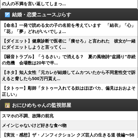
の人の不満を言い返してしまっ...
結婚・恋愛ニュースぷらす
【命名】一発で読める女の子の名前を考えています 「結衣」「心」
「花」「夢」どれがいいでしょ...
【ダイエット】健康診断で医者に「痩せろ」と言われた 彼女が一緒
にダイエットしようと言ってく...
【騒音トラブル】「うるさい」で消える？ 夏の風物詩“盆踊り”存続
の危機 会場数は20年で半...
【ネタ】知人女性「元カレが結婚してムカついたから不同意性交で訴
えると脅したら500万円貰え...
【タトゥー】彫師「タトゥー入れてる奴はほぼバカ、偏見はおおよそ
正しい」
おにひめちゃんの監視部屋
スマホの不調、故障の前兆
メインじゃないけど好きな食べ物
【実況・感想】ザ・ノンフィクション クズ芸人の生きる道 後編〜58