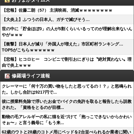
【悲報】佐藤二朗（57） 主演映画、消滅ｗｗｗｗｗｗｗｗ
【大炎上】ふつうの日本人、ガチで滅びそう…
世の中に「貯金ほぼ0」の人が5割くらいいるってのが理解出来ないん
やがｗｗｗ
【衝撃】日本人が減り「外国人が増えた」市区町村ランキング…
TOP5がこちらｗｗｗｗｗｗ
【悲報】ヒコロヒー コンビニで割引おにぎりは〝絶対買わない〟理
由で炎上ｗｗｗ
修羅場ライフ速報
クレーマーに「何十万の買い物をしたと思ってるの！？」と怒鳴られ
た。しかし合計は9217円で...
彼に授業料免除で浮いたお金でバイクの免許を取ると報告したら説教
された。「資格をとるのが目標...
動物の毛アレルギーの私に猫を近づけて「抱っこできないからかわい
そぉ〜」と言う義母に「もう来...
62歳のウトと28歳のコトメ用にベッドを2台並べられるか業者に聞い