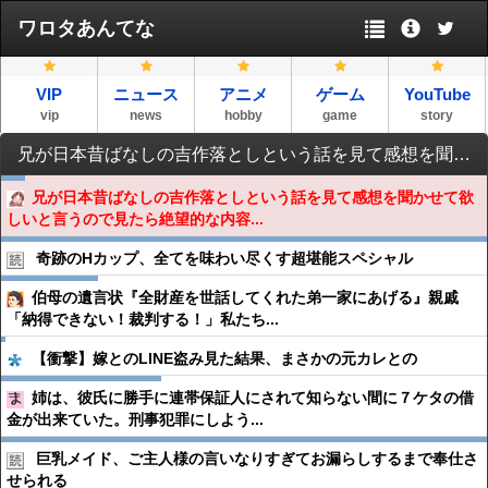
ワロタあんてな
VIP
ニュース
アニメ
ゲーム
YouTube
vip
news
hobby
game
story
兄が日本昔ばなしの吉作落としという話を見て感想を聞かせて欲しいと言うので見たら絶望的な内容で嫌な気持ちになった→ありのままの感想を兄に伝えたら…
兄が日本昔ばなしの吉作落としという話を見て感想を聞かせて欲
しいと言うので見たら絶望的な内容...
奇跡のHカップ、全てを味わい尽くす超堪能スペシャル
伯母の遺言状『全財産を世話してくれた弟一家にあげる』親戚
「納得できない！裁判する！」私たち...
【衝撃】嫁とのLINE盗み見た結果、まさかの元カレとの
姉は、彼氏に勝手に連帯保証人にされて知らない間に７ケタの借
金が出来ていた。刑事犯罪にしよう...
巨乳メイド、ご主人様の言いなりすぎてお漏らしするまで奉仕さ
せられる