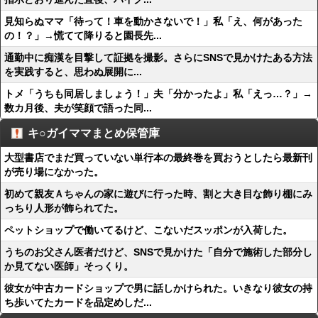
見知らぬママ「待って！車を動かさないで！」私「え、何があった
の！？」→慌てて降りると園長先...
通勤中に痴漢を目撃して証拠を撮影。さらにSNSで見かけたある方法
を実践すると、思わぬ展開に...
トメ「うちも同居しましょう！」夫「分かったよ」私「えっ…？」→
数カ月後、夫が笑顔で語った同...
キ○ガイママまとめ保管庫
大型書店でまだ買っていない単行本の最終巻を買おうとしたら最新刊
が売り場になかった。
初めて親友Ａちゃんの家に遊びに行った時、割と大き目な飾り棚にみ
っちり人形が飾られてた。
ペットショップで働いてるけど、こないだスッポンが入荷した。
うちのお父さん医者だけど、SNSで見かけた「自分で施術した部分し
か見てない医師」そっくり。
彼女が中古カードショップで男に話しかけられた。いきなり彼女の持
ち歩いてたカードを品定めしだ...