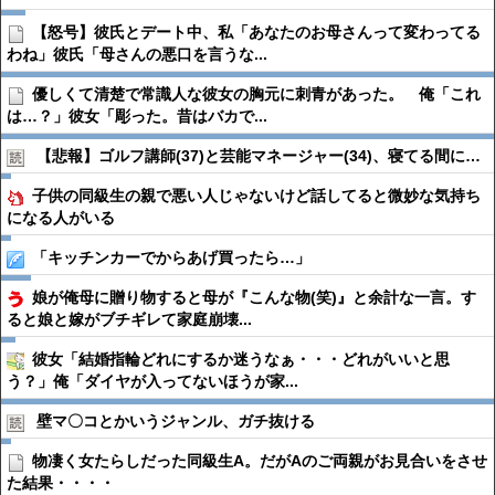
【怒号】彼氏とデート中、私「あなたのお母さんって変わってる
わね」彼氏「母さんの悪口を言うな...
優しくて清楚で常識人な彼女の胸元に刺青があった。 俺「これ
は…？」彼女「彫った。昔はバカで...
【悲報】ゴルフ講師(37)と芸能マネージャー(34)、寝てる間に…
子供の同級生の親で悪い人じゃないけど話してると微妙な気持ち
になる人がいる
「キッチンカーでからあげ買ったら…」
娘が俺母に贈り物すると母が『こんな物(笑)』と余計な一言。す
ると娘と嫁がブチギレて家庭崩壊...
彼女「結婚指輪どれにするか迷うなぁ・・・どれがいいと思
う？」俺「ダイヤが入ってないほうが家...
壁マ〇コとかいうジャンル、ガチ抜ける
物凄く女たらしだった同級生A。だがAのご両親がお見合いをさせ
た結果・・・・