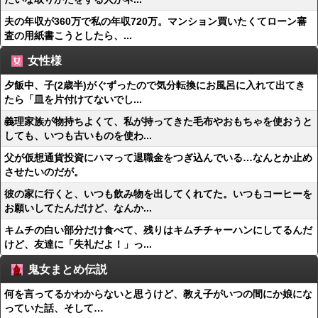
夫の年収が360万で私の年収720万。マンション買いたくてローン審
査の用紙書こうとしたら、...
女性様
夕飯中、子(2歳半)がぐずったので気分転換にお風呂に入れて出てき
たら「皿を片付けてないでし...
義理家族が物持ちよくて、私が持ってきた毛布やおもちゃを使おうと
しても、いつも古いものを使わ...
父が仮想通貨投資にハマって退職金をつぎ込んでいる…なんとか止め
させたいのだが。
彼の家に行くと、いつも飲み物を出してくれてた。いつもコーヒーを
お願いしてたんだけど、なんか...
キムチの白い部分だけ食べて、残りはキムチチャーハンにしてるんだ
けど、友達に「失礼だよ！」っ...
鬼女まとめ伝説
何を言ってるかわからないと思うけど、教え子がいつの間にか娘にな
っていた話、そして…