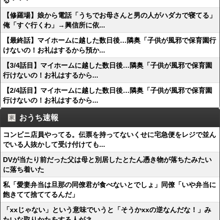
る・・・
【修羅場】娘から電話「うちでお母さんと男の人がハダカで寝てる」
俺「すぐ行くわ」→興信所に依...
【最終話】マイホームに越した数日後…隣奥「子供が風邪で保育園行
けないの！お礼はするから預か...
【3/4話目】マイホームに越した数日後…隣奥「子供が風邪で保育園
行けないの！お礼はするから...
【2/4話目】マイホームに越した数日後…隣奥「子供が風邪で保育園
行けないの！お礼はするから...
おうち速報
コンビニ店員やってる。伝票を持ってないくせに宅急便をレジで並ん
でいる人抜かして受け付けても...
DVが当たり前だった父は母と別居したとたん憑き物が落ちたみたい
に落ち着いた
私「愛妻弁当は旦那の同僚君が食べないとでしょ」同僚「いや弁当に
飽きてて捨ててるんだ」
「xxじゃない」という意味でいうと「そうかxxの逆なんだな！」み
たいな取りかたをする人がネ...