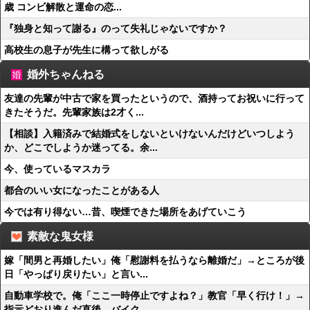
歳 コンビ解散と運命の恋...
『独身と知って謝る』のって失礼じゃないですか？
高校生の息子が先生に構って欲しがる
婚外ちゃんねる
友達の先輩が中古で家を買ったというので、酒持ってお祝いに行って
きたそうだ。先輩家族は2才く...
【相談】入籍済みで結婚式をしないといけないんだけどいつしよう
か、どこでしようか迷ってる。余...
今、使っているマスカラ
都合のいい女になったことがある人
今では有り得ない…昔、喫煙できた場所をあげていこう
素敵な鬼女様
嫁「間男と再婚したい」俺「慰謝料を払うなら離婚だ」→ところが後
日「やっぱり戻りたい」と言い...
自動車学校で。俺「ここ一時停止ですよね？」教官「早く行け！」→
指示どおり進んだ直後、バイク...