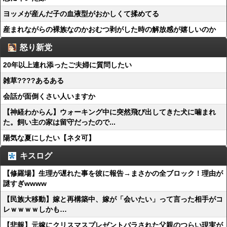
ヨッメが産んだ子の血液型がおかしくて揉めてる
産まれながらの裸族なのかおむつ剥がした時の解放感が嬉しいのか
怒り新党
20年以上連れ添ったご夫婦に質問したい
雑草????あるある
会話が面倒くさい人いますか
【神経わからん】ウォーキング中に突然飛び出してきた犬に噛まれ
た。飼い主の家は留守だったので...
陽気な夏にしたい【ネタ可】
キスログ
【修羅場】生理が遅れた事を彼に報告→まさかの全ブロック！理由が
謎すぎwwww
【民族大移動】嫁と再構築中、嫁が「会いたい」って言った相手がコ
レｗｗｗｗしかも…
【悲報】元嫁にクリスマスプレゼントバラされた父親のつらい現実が