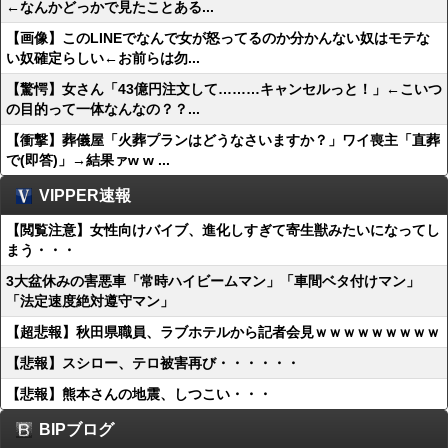
←なんかどっかで見たことある...
【画像】このLINEでなんで女が怒ってるのか分かんない奴はモテな
い奴確定らしい←お前らは勿...
【驚愕】女さん「43億円注文して………キャンセルっと！」←こいつ
の目的って一体なんなの？？...
【衝撃】葬儀屋「火葬プランはどうなさいますか？」ワイ喪主「直葬
で(即答)」→結果ァw w ...
VIPPER速報
【閲覧注意】女性向けバイブ、進化しすぎて寄生獣みたいになってし
まう・・・
3大盆休みの害悪車「常時ハイビームマン」「車間ベタ付けマン」
「法定速度絶対遵守マン」
【超悲報】秋田県職員、ラブホテルから記者会見ｗｗｗｗｗｗｗｗｗ
【悲報】スシロー、テロ被害再び・・・・・・
【悲報】熊本さんの地震、しつこい・・・
BIPブログ