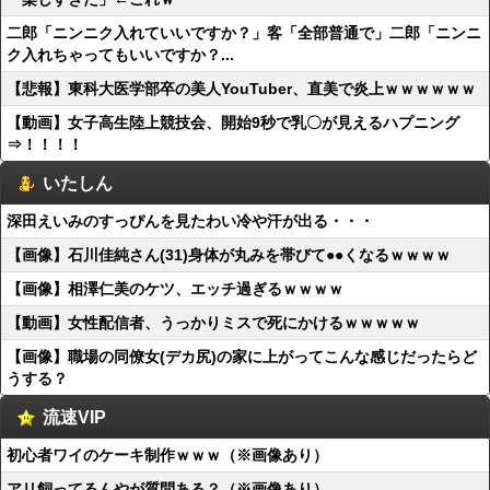
二郎「ニンニク入れていいですか？」客「全部普通で」二郎「ニンニ
ク入れちゃってもいいですか？...
【悲報】東科大医学部卒の美人YouTuber、直美で炎上ｗｗｗｗｗｗ
【動画】女子高生陸上競技会、開始9秒で乳〇が見えるハプニング
⇒！！！！
いたしん
深田えいみのすっぴんを見たわい冷や汗が出る・・・
【画像】石川佳純さん(31)身体が丸みを帯びて●●くなるｗｗｗｗ
【画像】相澤仁美のケツ、エッチ過ぎるｗｗｗｗ
【動画】女性配信者、うっかりミスで死にかけるｗｗｗｗｗ
【画像】職場の同僚女(デカ尻)の家に上がってこんな感じだったらど
うする？
流速VIP
初心者ワイのケーキ制作ｗｗｗ（※画像あり）
アリ飼ってるんやが質問ある？（※画像あり）