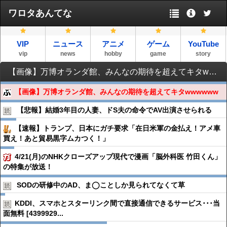
ワロタあんてな
VIP
ニュース
アニメ
ゲーム
YouTube
vip
news
hobby
game
story
【画像】万博オランダ館、みんなの期待を超えてキタwwwwww
【画像】万博オランダ館、みんなの期待を超えてキタwwwwww
【悲報】結婚3年目の人妻、ドS夫の命令でAV出演させられる
【速報】トランプ、日本にガチ要求「在日米軍の金払え！アメ車
買え！あと貿易黒字ムカつく！」
4/21(月)のNHKクローズアップ現代で漫画「脳外科医 竹田くん」
の特集が放送！
SODの研修中のAD、ま◯ことしか見られてなくて草
KDDI、スマホとスターリンク間で直接通信できるサービス･･･当
面無料 [4399929...