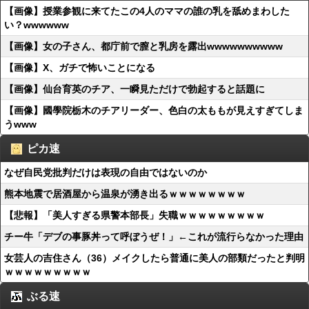
【画像】授業参観に来てたこの4人のママの誰の乳を舐めまわした
い？wwwwww
【画像】女の子さん、都庁前で膣と乳房を露出wwwwwwwwww
【画像】X、ガチで怖いことになる
【画像】仙台育英のチア、一瞬見ただけで勃起すると話題に
【画像】國學院栃木のチアリーダー、色白の太ももが見えすぎてしま
うwww
ピカ速
なぜ自民党批判だけは表現の自由ではないのか
熊本地震で居酒屋から温泉が湧き出るｗｗｗｗｗｗｗｗ
【悲報】「美人すぎる県警本部長」失職ｗｗｗｗｗｗｗｗｗ
チー牛「デブの事豚丼って呼ぼうぜ！」←これが流行らなかった理由
女芸人の吉住さん（36）メイクしたら普通に美人の部類だったと判明
ｗｗｗｗｗｗｗｗｗ
ぶる速