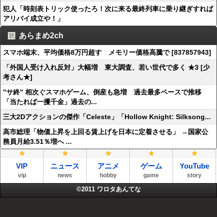
犯人「時刻表トリック使ったろ！次に来る最終列車に乗り継ぎすれば
アリバイ成立や！」
あらまめ2ch
スマホ端末、平均価格8万円超す メモリー価格高騰で [837857943]
「外国人受け入れ反対」大幅増 東大調査、若い世代で多く ★3 [少
考さん★]
”サ終” 相次ぐスマホゲーム、倒産も急増 過去最多ペースで推移
「当たれば一攫千金」過去の...
三大2Dアクションの傑作「Celeste」「Hollow Knight: Silksong...
高市総理「物価上昇を上回る賃上げを日本に定着させる」 →国家公
務員月給3.51％増へ ...
VIP
ニュース
アニメ
ゲーム
YouTube
vip
news
hobby
game
story
©2011
ワロタあんてな