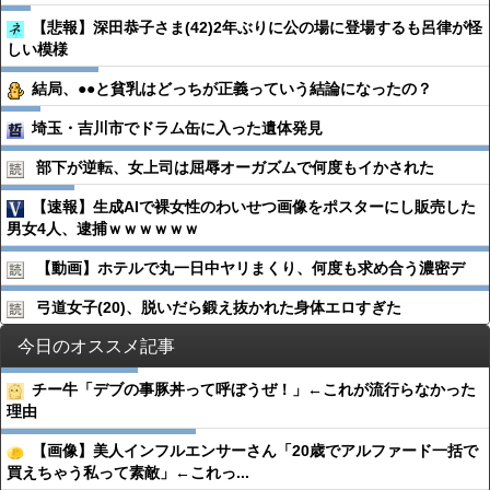
【悲報】深田恭子さま(42)2年ぶりに公の場に登場するも呂律が怪
しい模様
結局、●●と貧乳はどっちが正義っていう結論になったの？
埼玉・吉川市でドラム缶に入った遺体発見
部下が逆転、女上司は屈辱オーガズムで何度もイかされた
【速報】生成AIで裸女性のわいせつ画像をポスターにし販売した
男女4人、逮捕ｗｗｗｗｗｗ
【動画】ホテルで丸一日中ヤリまくり、何度も求め合う濃密デ
弓道女子(20)、脱いだら鍛え抜かれた身体エロすぎた
今日のオススメ記事
チー牛「デブの事豚丼って呼ぼうぜ！」←これが流行らなかった
理由
【画像】美人インフルエンサーさん「20歳でアルファード一括で
買えちゃう私って素敵」←これっ...