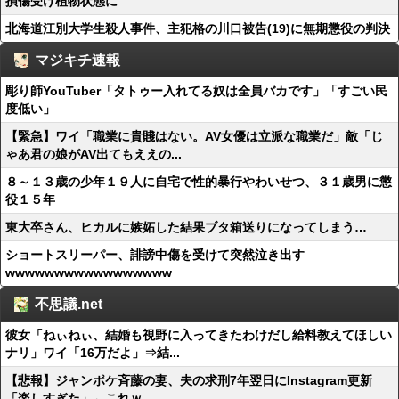
損傷受け植物状態に
北海道江別大学生殺人事件、主犯格の川口被告(19)に無期懲役の判決
マジキチ速報
彫り師YouTuber「タトゥー入れてる奴は全員バカです」「すごい民
度低い」
【緊急】ワイ「職業に貴賤はない。AV女優は立派な職業だ」敵「じ
ゃあ君の娘がAV出てもええの...
８～１３歳の少年１９人に自宅で性的暴行やわいせつ、３１歳男に懲
役１５年
東大卒さん、ヒカルに嫉妬した結果ブタ箱送りになってしまう…
ショートスリーパー、誹謗中傷を受けて突然泣き出す
wwwwwwwwwwwwwwwww
不思議.net
彼女「ねぃねぃ、結婚も視野に入ってきたわけだし給料教えてほしい
ナリ」ワイ「16万だよ」⇒結...
【悲報】ジャンポケ斉藤の妻、夫の求刑7年翌日にInstagram更新
「楽しすぎた」←これｗ