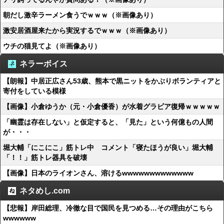
朝だし激辛ラーメン食うでｗｗｗ（※画像あり）
激安居酒屋来たから実況するでｗｗｗ（※画像あり）
ウチの猫見てよ（※画像あり）
ネラーボイス
【朗報】中居正広さん53歳、熊本で黒ニットをかぶりボランティアと
寄付をしている模様
【画像】小倉ゆうか（元・小倉優香）が水着グラビア復帰ｗｗｗｗｗ
「幽霊は存在しない」と仮定すると、「見た」という何億もの人間
が・・・
堀大輔「にこにこ」筋トレ中 コメント「寝たほうが良い」堀大輔
「！！」筋トレ器具を破壊
【画像】日本のライオンさん、溶けるwwwwwwwwwwwww
ネタめし.com
【悲報】岸田総理、冷徹な目で国民を見つめる…その理由がこちら
wwwwww