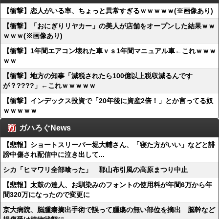
【衝撃】恋人がいる率、ちょっと異常すぎるｗｗｗｗｗ(※画像あり)
【衝撃】「おにぎりリヤカー」の美人が店舗をオープンした結果ｗｗ
ｗｗｗ(※画像あり)
【衝撃】1年間エアコン壊れた車ｖｓ1年間マニュアル車←これｗｗｗ
ｗｗ
【衝撃】地方の知事「減税されたら100億以上税収減るんです
が？????」←これｗｗｗｗｗ
【衝撃】インデックス投資で「20年後に資産2倍！」とか言ってる奴
ｗｗｗｗｗ
ガハろぐNews
【悲報】ショートスリーパー堀大輔さん、「寝た方がいい」などと誹
謗中傷され配信中に泣き出して...
シカ「ヒマワリ全部喰った」 郡山布引風の高原まつり中止
【悲報】太鼓の達人、お馴染みのフォントの使用料が年間6万から年
間320万になったので変更に
京大病院、脳腫瘍摘出手術で誤って腫瘍の無い部位を摘出 脳幹など