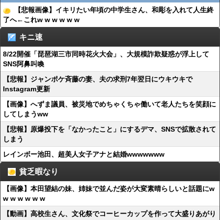
【悲報画像】イキリたい年頃の中学生さん、和彫を入れて人生終
了へ←これw w w w w w
キニ速
8/22開催「琵琶湖三市同時花火大会」、大規模詐欺疑惑が浮上して
SNS阿鼻叫喚
【悲報】ジャンポケ斉藤の妻、夫の求刑7年翌日にウキウキで
Instagram更新
【画像】へずま議員、被災地でめちゃくちゃ働いて老人たちを笑顔に
してしまうww
【悲報】原爆投下を「なかったこと」にするデマ、SNSで拡散されて
しまう
レインボー池田、超美人女子アナと結婚wwwwwww
貧乏暇なり
【画像】本田望結の妹、姉妹で並んだ姿が大変素晴らしいと話題にw
w w w w w w
【動画】高校生さん、文化祭でコーヒーカップを作って大盛りあがり