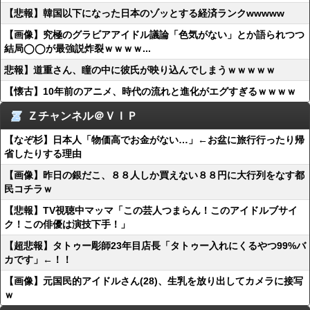
【悲報】韓国以下になった日本のゾッとする経済ランクwwwww
【画像】究極のグラビアアイドル議論「色気がない」とか語られつつ
結局◯◯が最強説炸裂ｗｗｗｗ...
悲報】道重さん、瞳の中に彼氏が映り込んでしまうｗｗｗｗｗ
【懐古】10年前のアニメ、時代の流れと進化がエグすぎるｗｗｗｗ
Ｚチャンネル＠ＶＩＰ
【なぞ杉】日本人「物価高でお金がない…」←お盆に旅行行ったり帰
省したりする理由
【画像】昨日の銀だこ、８８人しか買えない８８円に大行列をなす都
民コチラｗ
【悲報】TV視聴中マッマ「この芸人つまらん！このアイドルブサイ
ク！この俳優は演技下手！」
【超悲報】タトゥー彫師23年目店長「タトゥー入れにくるやつ99%バ
カです」←！！
【画像】元国民的アイドルさん(28)、生乳を放り出してカメラに接写
ｗ