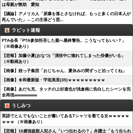
は母親が救助 愛知
【議論】アメリカ人「原爆を落とさなければ、もっと多くの日本人が
死んでいた」←この主張どう思...
ラビット速報
PTA会長「PTA参加拒否した親へ最終警告。こうなってもいい？」
（※画像あり）
【悲報】加藤小夏(おなつ)「演技中に惚れてしまった俳優がいる」
（※動画あり）
【画像】姪っ子集団「おじちゃん、夏休みの間ずっと泊ってくね」
【画像】令和最新版・宇垣美里(35)ｗｗｗｗｗｗｗｗｗ
【画像】あだち充、タッチの上杉達也が浅倉南に告白したシーンを完
全再現wwwwwww
うしみつ
英語でとんでもないことが書いてあるTシャツを着てる女ｗｗｗｗｗ
ｗｗｗ （※画像あり）
【悲報】16歳強盗殺人犯さん「いつ出れるの？」弁護士「もう出られ