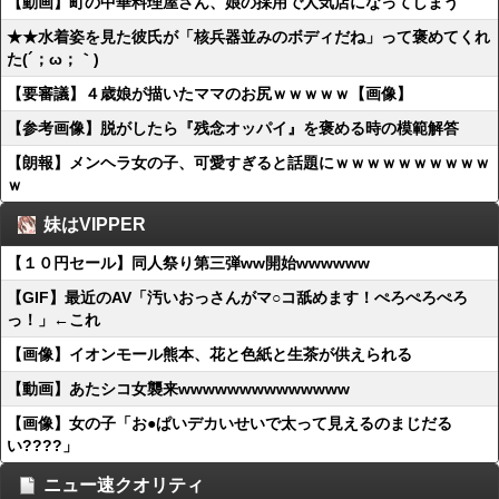
【動画】町の中華料理屋さん、娘の採用で人気店になってしまう
★★水着姿を見た彼氏が「核兵器並みのボディだね」って褒めてくれ
た(´；ω；｀)
【要審議】４歳娘が描いたママのお尻ｗｗｗｗｗ【画像】
【参考画像】脱がしたら『残念オッパイ』を褒める時の模範解答
【朗報】メンヘラ女の子、可愛すぎると話題にｗｗｗｗｗｗｗｗｗｗ
ｗ
妹はVIPPER
【１０円セール】同人祭り第三弾ww開始wwwwww
【GIF】最近のAV「汚いおっさんがマ○コ舐めます！ぺろぺろぺろ
っ！」←これ
【画像】イオンモール熊本、花と色紙と生茶が供えられる
【動画】あたシコ女襲来wwwwwwwwwwwwww
【画像】女の子「お●ぱいデカいせいで太って見えるのまじだる
い????」
ニュー速クオリティ