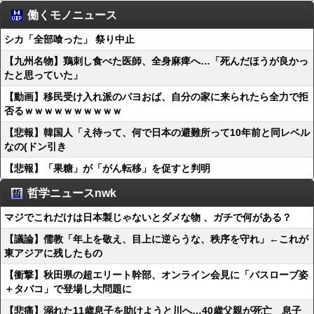
働くモノニュース
シカ「全部喰った」 祭り中止
【九州名物】鶏刺し食べた医師、全身麻痺へ…「死んだほうが良かっ
たと思っていた」
【動画】移民受け入れ派のパヨおば、自分の家に来られたら全力で拒
否るｗｗｗｗｗｗｗｗｗｗ
【悲報】韓国人「え待って、何で日本の避難所って10年前と同レベル
なの(ドン引き
【悲報】「果糖」が「がん転移」を促すと判明
哲学ニュースnwk
マジでこれだけは日本製じゃないとダメな物 、ガチで何がある？
【議論】儒教「年上を敬え、目上に逆らうな、秩序を守れ」←これが
東アジアに残したもの
【衝撃】秋田県の超エリート幹部、オンライン会見に「バスローブ姿
＋タバコ」で登場し大問題に
【悲痛】溺れた11歳息子を助けようと川へ…40歳父親が死亡 息子