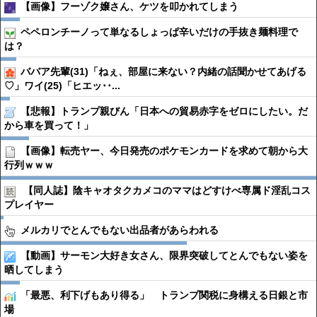
【画像】フーゾク嬢さん、ケツを叩かれてしまう
ペペロンチーノって単なるしょっぱ辛いだけの手抜き麺料理で
は？
ババア先輩(31)「ねぇ、部屋に来ない？内緒の話聞かせてあげる
♡」ワイ(25)「ヒエッ･･...
【悲報】トランプ親びん「日本への貿易赤字をゼロにしたい。だ
から車を買って！」
【画像】転売ヤー、今日発売のポケモンカードを求めて朝から大
行列ｗｗｗ
【同人誌】陰キャオタクカメコのママはどすけべ専属ド淫乱コス
プレイヤー
メルカリでとんでもない出品者があらわれる
【動画】サーモン大好き女さん、限界突破してとんでもない姿を
晒してしまう
「最悪、利下げもあり得る」 トランプ関税に身構える日銀と市
場