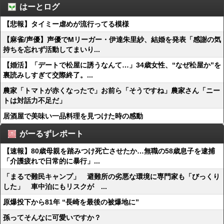
はーとログ
【悲報】タイミー虐めが流行ってる模様
【麻雀/声優】声優でMリーガー・伊達朱里紗、結婚を発表「感謝の気
持ちを忘れず活動してまいり...
【婚活】「デートで松屋に誘うなんて…」34歳女性、“なぜ松屋か”を
裏読みしすぎて交際終了。...
農家「トマトが赤くなったで」お前ら「そうですね」農家さん「ニー
トは対話力不足だ」
居酒屋で美味い一品料理を見つけた時の感動
がーるずレポート
【速報】80歳母親を踏みつけ死亡させたか…無職の58歳息子を逮捕
「介護疲れで日常的に暴行」...
「まるで難民キャンプ」 避難所の劣悪な環境に専門家も「びっくり
した」 車中泊にもリスクが ...
原爆投下から81年 “長崎を最後の被爆地に”
孫ってそんなに可愛いですか？