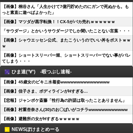
【画像】桐谷さん「人生かけて7億円貯めたのにガンで死ぬかも。も
っと素直に遊べばよかった」
【画像】マツダが黒字転換！！CX-5がバカ売れｗｗｗｗｗｗ
「サウダージ」とかいうサウダージでしか聞いたことない言葉・・・
【画像】シャウエッセン公式、またこういうのでいい丼をポストｗｗ
ｗ
【画像】ショートスリーパー堀、ショートスリーパーでない事がバレ
てしまう・・・
ひま速(°∀°) -暇つぶし速報-
【画像】45歳女のビキニ水着姿wwwwwwwwwwwwwww
【画像】佳子さま、ボディラインがHすぎる…
【悲報】ジャンポケ斎藤「性行為の許諾は取ったことありません」
【画像】村重杏奈さん(30)のお〇ぱいがコチラwwwwwwwwwwww
【画像】避難所の女がHすぎるｗｗｗｗｗ
NEWSぽけまとめーる