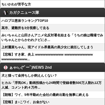
ちいかわが苦手な方
カガクニュース隊
ハロプロ恵体ランキングTOP10
高市、避難所を3分視察して去る
みいちゃんと山田さんアニメ化反対署名始まる「うちの娘は職場でみ
いちゃんとからかわれクビにさ...
上村麗菜ちゃん、現アイドル界最高の美少女に就任してしまう
【悲報】すき家、炎上 wwwwwwwwwww wwwwwwwwwww
wwwwwwwwww...
ぁゃιぃ(*ﾟーﾟ)NEWS 2nd
犬と猫って金持ちしか飼えんくない？
ヒカル「浮気OK」動画投稿から24時間で登録者数500万人割れ12万
人減、コメント約４万件...
【朗報】ワイ、5年半勤めた会社の最終出勤を無事に終える
【悲報】ま○こワイ、お金がない