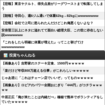
【悲報】東京ヤクルト、得失点差がリーグワーストまで転落してしま
う
【朗報】寺田心、週6ジム通いで体重62kg→82kgにwwwwwwww
【悲報】会社で上司に怒られたんだけどこれ俺悪くないよな？
安倍晋三以上にネタに溢れてて面白い総理大臣、この世に存在しない
説wwwwwww
『これをしたら明確に体重が増えた』ってこと挙げてけ
wwwwwwwww
投資ちゃんねる
【画像あり】吉野家のステーキ定食、1500円ｗｗｗｗｗ
「楽だけど年収800万超える仕事」がこれらしいｗｗｗｗｗ
じゃあ逆に「これはチェーン店でいいぞ」ってものｗｗｗｗｗ
【画像あり】ロピアのパワー全開おにぎり「444円」がコチラｗｗｗ
ｗｗ
中居正広「俺が来たことは内緒だべ」極秘で熊本でボランティアをし
ていたｗｗｗｗｗ