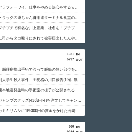
【衝撃】アラフォーワイ、仕事をやめる決心をするｗｗｗｗｗ
【衝撃】トラックの運ちゃん御用達ターミナル食堂のオムライスが強すぎるｗｗｗｗｗ(※画像あり)
【衝撃】プチプチで有名な川上産業、社名を「プチプチ株式会社」に変更されるｗｗｗｗｗ
【衝撃】上司からタコ殴りにされて被害届出したんやけど示談金どれくらいいけそう？ｗｗｗｗｗ
1031
5797
京大病院、脳腫瘍摘出手術で誤って腫瘍の無い部位を摘出 脳幹など損傷受け植物状態に
北海道江別大学生殺人事件、主犯格の川口被告(19)に無期懲役の判決
熊本地震発生時の手術室の様子が公開される
週間少年ジャンプのグッズ(43億円分)を注文してキャンセルした32歳女が逮捕
特定外来カミキリムシに1匹300円の賞金をかけた高崎市、初日に1170匹持ち込まれる
860
9284