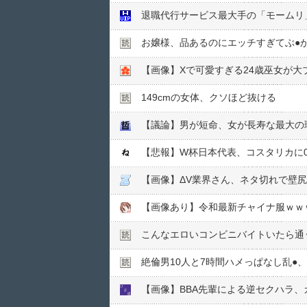
退職代行サービス最大手の「モームリ
お嬢様、品あるのにエッチすぎてぶ●︎
【画像】Xで可愛すぎる24歳巫女が大
149cmの女体、クソほど抜ける
【議論】男が短命、女が長寿な最大の
【悲報】W杯日本代表、コスタリカに0
【画像】ΔV業界さん、ネタ切れで壁
【画像あり】令和最新チャイナ服ｗｗ
こんなエロいコンビニバイトいたら通
絶倫男10人と7時間ハメっぱなし乱●︎、
【画像】BBA先輩による逆セクハラ