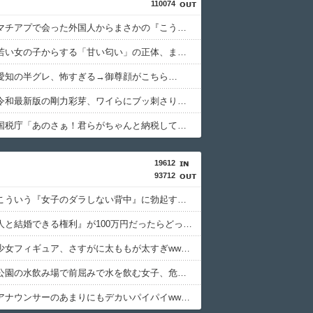
110074
【驚愕】マチアプで会った外国人からまさかの『こう』言われたんやがこれワイ詰みか？？？？？？？
【衝撃】若い女の子からする「甘い匂い」の正体、まさか分からないDTなんておらんよな？よな？w w w w w w w w w w w
愛知の半グレ、怖すぎる→御尊顔がこちら…
【画像】令和最新版の剛力彩芽、ワイらにブッ刺さりまくりと話題にw w w w w w w w w w w w w
【怒報】国税庁「あのさぁ！君らがちゃんと納税してくれないとこうなっちゃうけどどうする？！」←これw w w w w w w w
19612
93712
【画像】こういう『女子のダラしない背中』に勃起する奴wwww
『この美人と結婚できる権利』が100万円だったらどっち選ぶwwwww
最近の美少女フィギュア、さすがに太ももが太すぎwwwww
【動画】公園の水飲み場で前屈みで水を飲む女子、危うく乳が見えてしまう
【画像】アナウンサーのあまりにもデカいパイパイwwwwwwww