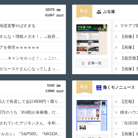
18375
6
ぶる速
61067
地震直撃やばすぎる
マチアプ開
政府「増税」敵「増税すんな！増税メガネ！」→政府「減税」敵「減税すんな！社会保障どうなる！」
【画像】
アを発売ｗｗｗｗｗｗ
女「43億円注文して………キャンセルっと！」←こいつの目的
【超悲報
ダイアンのじゃない方がユースケさんになってしまっているという事実←これ
5160
8
働くモノニュース
13966
【画像あり】居酒屋「6人で長居して会計4939円！喋りたいだけなら公園に行ってくれ（怒」
【悲報】
【悲報】NISA口座2052万のうち「約4割が未稼働」だったｗｗｗｗｗ
【朗報】オワコン扱いされていたデジモンさん、令和に「全盛期を超える利益」を生み出していた
【悲報】NISA民、『オルカン』『S&P500』『NASDAQ100』しか買わない