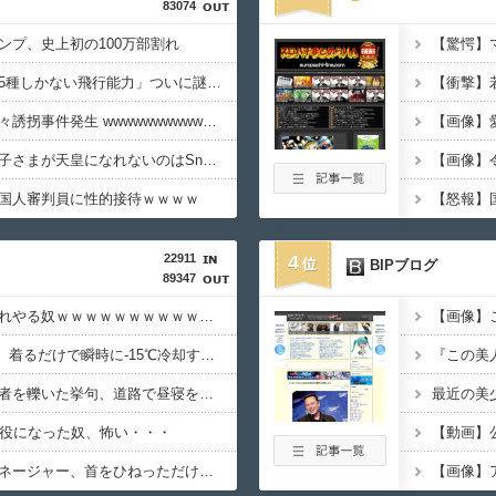
83074
ンプ、史上初の100万部割れ
ワンピースの「世界に5種しかない飛行能力」ついに謎が判明するｗｗｗｗ
【悲報】大阪で白昼堂々誘拐事件発生 wwwwwwwwwwwwwwwwwwwwwwwwwwwwwwwwwwww
【画像】
【悲報】竹田恒泰「愛子さまが天皇になれないのはSnow Manに女がいないのと同じ」X民「養子案はSnow Manに竹田恒泰が入るようなもの」
国人審判員に性的接待ｗｗｗｗ
22911
4
BIPブログ
89347
【画像】温泉の中でこれやる奴ｗｗｗｗｗｗｗｗｗｗｗｗｗｗｗｗ
【画像】NASAが開発、着るだけで瞬時に-15℃冷却する冷感ポンチョが3,980円ｗｗｗｗｗ
【悲報】女さん、歩行者を轢いた挙句、道路で昼寝をしようとしてしまう
懲役になった奴、怖い・・・
【悲報】仙台育英のマネージャー、首をひねっただけでなぜかウインクしたことにされてしまう