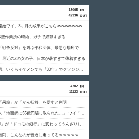
13065
42336
始ワイ、3ヶ月の成果がこちらwwwwwwwww
B型作業所の時給、ガチで奴隷すぎる
【画像】『戦争反対』を叫ぶ平和団体、最悪な場所でデモをしてしまう
】最近のZの女の子、日本が暑すぎて薄着すぎる
【画像】男、いくらイケメンでも『30年』でクソジジいになってしまう
4702
11123
「果糖」が「がん転移」を促すと判明
積水ハウス「地面師に55億円騙し取られた…」 ワイ「はえーかわいそう…会社滅茶苦茶やろなぁ」
「住信SBI」が「ドコモの銀行」に変わってうんざりしてるやつｗｗｗｗｗｗｗ
【画像】福岡、こんなのが普通に走ってるｗｗｗｗｗｗｗｗｗｗｗｗｗｗｗｗ