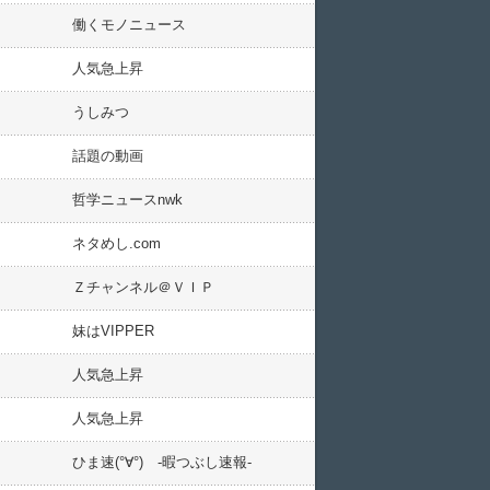
働くモノニュース
人気急上昇
うしみつ
話題の動画
哲学ニュースnwk
ネタめし.com
Ｚチャンネル＠ＶＩＰ
妹はVIPPER
人気急上昇
人気急上昇
ひま速(°∀°) -暇つぶし速報-