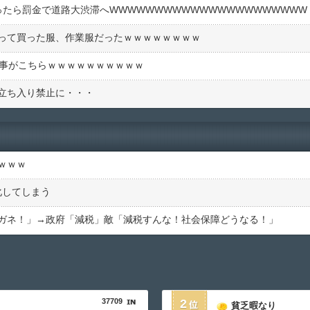
ったら罰金で道路大渋滞へWWWWWWWWWWWWWWWWWWWWWW
って買った服、作業服だったｗｗｗｗｗｗｗｗ
仕事がこちらｗｗｗｗｗｗｗｗｗｗ
立ち入り禁止に・・・
ｗｗｗ
化してしまう
ガネ！」→政府「減税」敵「減税すんな！社会保障どうなる！」
37709
2
貧乏暇なり