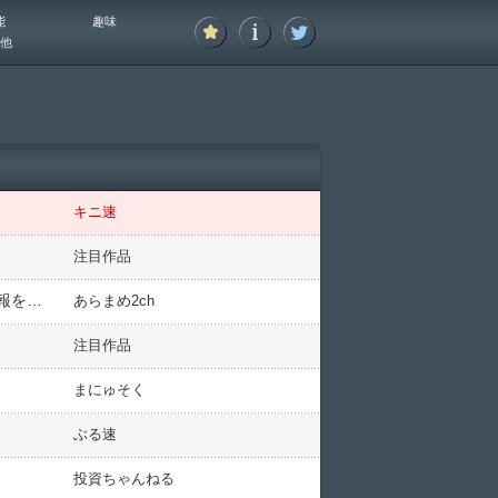
能
趣味
他
キニ速
注目作品
しんぶん赤旗苦境、１０億円の寄付募る 共産党機関紙「発行が危機」 田村委員長「赤旗には信頼できる情報を伝える役割がある」 [樽悶★]
あらまめ2ch
注目作品
まにゅそく
ぶる速
投資ちゃんねる