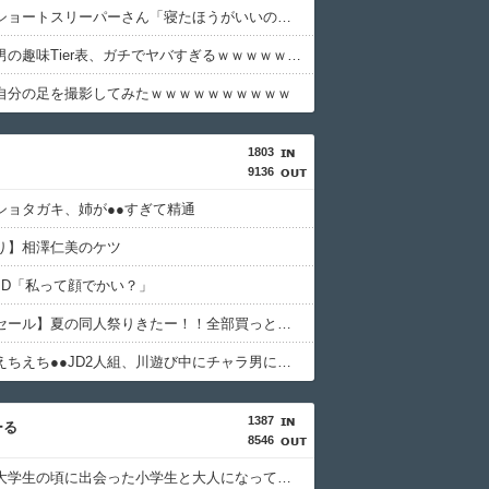
【激怒】ショートスリーパーさん「寝たほうがいいのでは？」にガチでブチギレｗｗｗｗｗｗｗｗｗｗ
【悲報】男の趣味Tier表、ガチでヤバすぎるｗｗｗｗｗｗｗｗｗｗ
自分の足を撮影してみたｗｗｗｗｗｗｗｗｗｗ
1803
9136
ショタガキ、姉が●●すぎて精通
り】相澤仁美のケツ
JD「私って顔でかい？」
【１０円セール】夏の同人祭りきたー！！全部買っとけwwww
【動画】えちえち●●JD2人組、川遊び中にチャラ男にナンパされるｗ
1387
ーる
8546
【衝撃】大学生の頃に出会った小学生と大人になってから再会し結婚した男、めちゃくちゃ叩かれてしまうｗｗｗｗｗ(※画像あり)