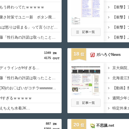
もう終わってたｗｗｗｗｗ
【甲子園】青森山田が暑さ対策でユニ一新 ボタン廃止でTシャツ素材ｗｗｗ
「怒ったら6秒我慢すれば怒りは収まる」って言うけど・・・
【画像】ジャンポケ斎藤「性行為の許諾は取ったことありません」
1349
18
ガハろぐNews
4175
ディラインがHすぎる…
【悲報】ジャンポケ斎藤「性行為の許諾は取ったことありません」
【画像】村重杏奈さん(30)のお〇ぱいがコチラwwwwwwwwwwww
【動画】
Hすぎるｗｗｗｗｗ
えちえち水着JK…
887
20
不思議.net
5350