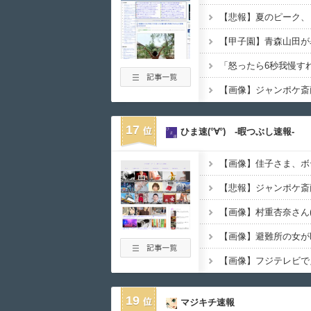
【悲報】夏のピーク、
17
ひま速(°∀°) -暇つぶし速報-
【画像】佳子さま、ボ
【画像】避難所の女が
【画像】フジテレビで
19
マジキチ速報