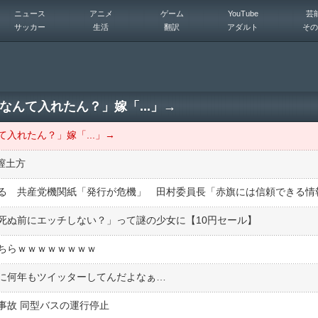
ニュース
アニメ
ゲーム
YouTube
芸
サッカー
生活
翻訳
アダルト
その
んて入れたん？」嫁「...」→
入れたん？」嫁「...」→
膣土方
死ぬ前にエッチしない？」って謎の少女に【10円セール】
ちらｗｗｗｗｗｗｗｗ
に何年もツイッターしてんだよなぁ…
事故 同型バスの運行停止