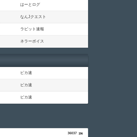
はーとログ
なんJクエスト
ラビット速報
ネラーボイス
ピカ速
ピカ速
ピカ速
36037