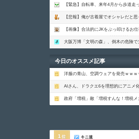
【緊急】自転車、来年4月から歩道走
【悲報】俺が古着屋でオシャレだと思
【画像】合法的にJKをぶっ叩けるお
大阪万博「文明の森」、倒木の危険で
今日のオススメ記事
洋服の青山、空調ウェアを発売ｗｗｗ
AIさん、ドラクエ6を理想的にアニメ
政府「増税」敵「増税すんな！増税メ
1
キニ速