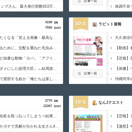
【悲報】 週刊少年ジャンプさん、最大発行部数653万部から急降下でついに「100万部」を割ってしまうｗｗｗｗｗ
4199
10
ラビット速報
7926
【画像】思わず保存したくなる「笑える画像・最高な画像」貼っていけｗｗｗｗｗ
宮崎駿「心の穴を埋めるために、交配を重ねた毛虫みたいな小さな犬を連れてる人、本当に醜い」←これどう思う？
５大、肉食じゃないけど凶暴な動物「カバ」「アフリカゾウ」「バッファロー」「コーカサスオオカブト」
【徹底議論】「日本をダメにした総理大臣」←結局誰だと思う？
【疑問】スポーツ漫画で退部する奴が「俺たちは楽しくやりたかったんだよ」って言い出す理由ｗｗｗｗｗ
2770
12
なんJクエスト
22267
【画像】AIさん、女の化粧を取っ払ってしまう⇒結果ｗｗｗｗｗｗｗ
【画像】誰とヤリたいかガチで見解が分かれる女さん4人衆、発見されるｗｗｗｗｗｗｗ