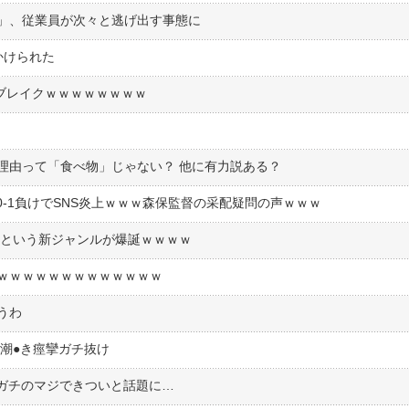
」、従業員が次々と逃げ出す事態に
かけられた
ブレイクｗｗｗｗｗｗｗｗ
理由って「食べ物」じゃない？ 他に有力説ある？
-1負けでSNS炎上ｗｗｗ森保監督の采配疑問の声ｗｗｗ
尻という新ジャンルが爆誕ｗｗｗｗ
ｗｗｗｗｗｗｗｗｗｗｗｗｗ
うわ
潮●︎き痙攣ガチ抜け
、ガチのマジできついと話題に…