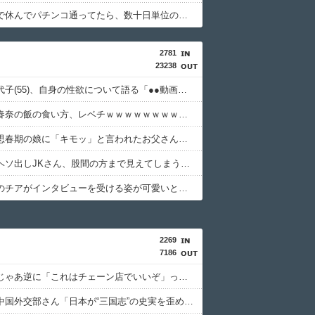
体調不良で休んでパチンコ通ってたら、数十日単位の証拠写真撮られて会社クビになった
2781
23238
大久保佳代子(55)、自身の性欲について語る「●●動画をみて●●い気持ちになる」
【動画】春奈の飯の食い方、レベチｗｗｗｗｗｗｗｗｗｗｗｗｗｗｗｗｗｗｗｗｗｗｗｗ
【悲報】思春期の娘に「キモッ」と言われたお父さん、グレる
【画像】ヘソ出しJKさん、股間の方まで見えてしまうｗｗｗｗｗｗｗｗｗ
沖縄尚学のチアがインタビューを受ける姿が可愛いと話題に（※動画あり）
2269
7186
【悲報】じゃあ逆に「これはチェーン店でいいぞ」ってものｗｗｗｗｗｗｗｗｗｗ
【激怒】中国外交部さん「日本が“三国志”の史実を歪めて歴史を破壊した」・・・・・・・・・