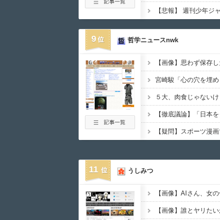
9
哲学ニュースnwk
11
うしみつ