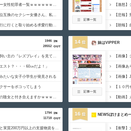
【画像】日本のセクシー女性犯罪者一覧ｗｗｗｗｗｗｗｗｗ
【画像】橋本環奈の上位互換のセクシー女優さん、私服でも可愛すぎるｗｗｗｗｗｗｗｗｗ
【動画】彼女と温泉旅行に行くと取り始める求愛行動ｗｗｗｗｗｗｗｗｗｗｗ
【朗報】
1946
14
妹はVIPPER
28552
【悲報】イッヌさん、飼い主の『レズプレイ』を見てドン引き・・・
【画像】
エスト？・・・60㎝だよ！」
【画像あ
みたいな女子小学生が発見される
【画像】
クサーをボコってしまう
【動画】こういう貧乳の陰女と付き合えますかｗｗｗｗｗｗｗ
1794
16
NEWSぽけまとめ
11718
【朗報】ヒカキンなんと実質200万円以上の支援物資を寄付してしまう・・・