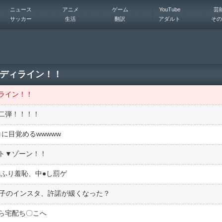
ニュース
アニメ
ゲーム
YouTube
芸
サッカー
生活
翻訳
アダルト
その
ディライン！！
ライン！！
二弾！！！！
シコに目覚めるwwwww
ト▼ゾーン！！
ふり羞恥、中●︎し罰ゲ
桃子のインスタ、許諾が緩くなった？
ら宅配ち〇こへ