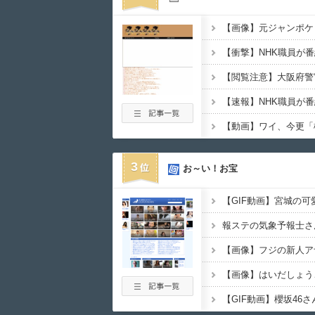
【速報】NHK職員が
3
お～い！お宝