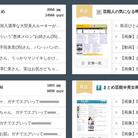
2656
6
とめ
芸能人の気になる
14566
【動画】次期AKB48に加入濃厚な大型美人ルーキーが発見されてしまうｗｗｗｗｗｗ
【画像】風俗で毎回こういう"恵体メロン"お姉さん(35)を指名してしまうんやが・・・・・・
【画像】
【画像】フリーアナの宇垣美里(35)さん、パンッパンの乳房がエ□すぎるｗｗｗｗｗｗ
【動画】配信中の女子さん、うっかりマジイキしかけてしまうｗｗｗｗｗｗ
【画像】
【画像】グラドルの相澤仁美さん、実はお尻がどちゃシコすぎたｗｗｗｗｗｗ
【画像】
1803
8
6
まとめ芸能＠美女
6838
、ガチでエグいってwwwwwww
女の顔になった川﨑桜ちゃん、ガチでエグいってwwwwwww
【画像】
チでエグいってwwwwwww
久保史緒里の性的な『お肌』ガチでエグいってwwwwwww
【画像】