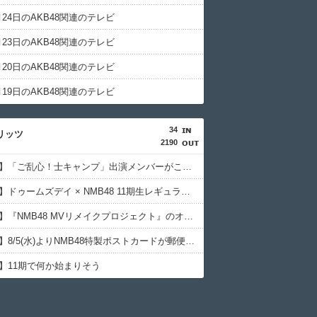
3月24日のAKB48関連のテレビ
3月23日のAKB48関連のテレビ
3月20日のAKB48関連のテレビ
3月19日のAKB48関連のテレビ
34
リッツ
2190
【NMB48】「ご乱心！士キャンプ」出演メンバーがこちら
【NMB48】ドゥームズデイ × NMB48 11期生レギュラー番組出演バトル開催
【NMB48】『NMB48 MVリメイクプロジェクト』のオークション追加開催が決定
【NMB48】8/5(水)よりNMB48特製ポストカードが郵便局全19局とNMB48オフィシャルショップで販売開始
8】11期で何か始まりそう