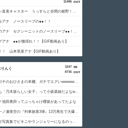
11496
トラウデン直美キャスター うっすらと谷間の裾野！！【GIF動画あり】
みアナ ノースリーブの●●！！
白戸ゆめのアナ セクシーニットのノースリーブ●●！！【GIF動画あり】
グアナ ●●が微揺れ！！【GIF動画あり】
！！ 山本里菜アナ【GIF動画あり】
3247
木りんく
8735
【朗報】ガチのおひさまの本棚、ガチでエグいwwwwwwww
過去、最も「乃木坂らしい女子」って小坂菜緒だよなwwwww
ノ池田奥田ってぶっちゃけ櫻坂があってたよな
【悲報】一ノ瀬美空の『列車旅第3弾』13万再生で大爆死へ
ぶっちゃけ写真集でビキニやランジェリーになるのって普通に『性』だよな