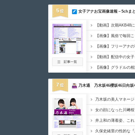
5
女子アナお宝画像速報－5chま
7
乃木通 乃木坂46櫻坂46日向坂4
乃木坂の美人マネージャ
井上和の薄着姿、これガ