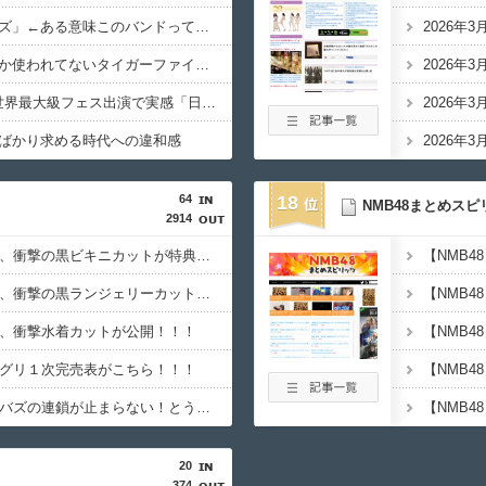
「サザンオールスターズ」←ある意味このバンドってめちゃくちゃ過小評価されとるよな
2026年
地下アイドル現場でしか使われてないタイガーファイヤーサイバーとか言う掛け声
2026年
YOASOBI・Ayase、世界最大級フェス出演で実感「日本の音楽が世界に届いている」「次はメインの大トリ獲るぞ」
2026年
ばかり求める時代への違和感
2026年
64
18
NMB48まとめスピ
2914
【日向坂46】藤嶌果歩、衝撃の黒ビキニカットが特典に！！！
【日向坂46】藤嶌果歩、衝撃の黒ランジェリーカットが解禁！！！！
歩、衝撃水着カットが公開！！！
ーグリ１次完売表がこちら！！！
【乃木坂46】川﨑桜のバズの連鎖が止まらない！とうとう幼少期まで万バズ
【NMB4
20
374