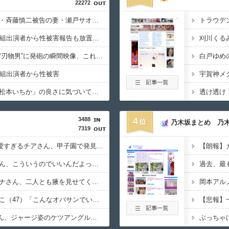
22272
【画像】元ジャンポケ・斉藤慎二被告の妻・瀬戸サオリがインスタ更新！その内容がガチでヤバすぎる…
【衝撃】NHK職員が番組出演者から性被害報告も放置の衝撃対応、中居正広と国分太一の事例もNHKは「加害者を守る」のか、指摘される“隠蔽体質”
刈川くる
【閲覧注意】大阪府警“刃物男”に発砲の瞬間映像、これ撃ち殺す必要あったのか？
番組出演者から性被害
宇賀神メ
【動画】ワイ、今更「松本いちか」の良さに気づいてしまう！
透け透け
3488
4
乃木坂まとめ 乃
7319
【GIF動画】宮城の可愛すぎるチアさん、甲子園で発見される
報ステの気象予報士さん、こういうのでいいんだよっていう横乳の張り
【画像】フジの新人アナさん、二人とも腋を見せてくれない
岡本アル
【画像】はいだしょうこ（47）「こんなオバサンでいいの…？」
【GIF動画】櫻坂46さん、ジャージ姿のケツアングル祭り