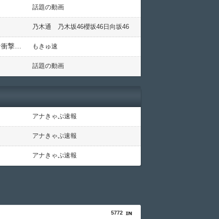
話題の動画
乃木通 乃木坂46櫻坂46日向坂46
【画像】乃木坂46井上和さん、子供の頃が異次元の可愛さだと話題にwwwwww幼少期の「再現」写真にファン衝撃！！！
もきゅ速
話題の動画
アナきゃぷ速報
アナきゃぷ速報
アナきゃぷ速報
5772