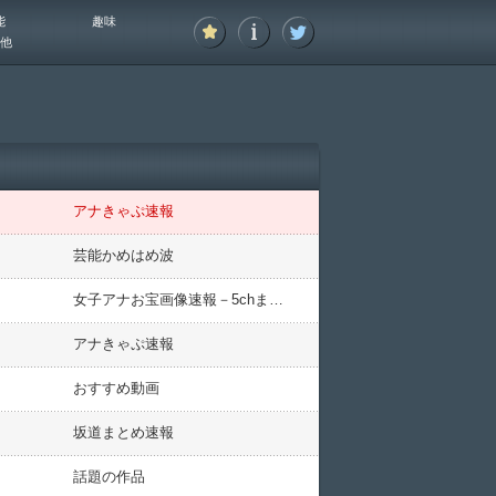
能
趣味
他
アナきゃぷ速報
芸能かめはめ波
女子アナお宝画像速報－5chまとめ
アナきゃぷ速報
おすすめ動画
坂道まとめ速報
話題の作品