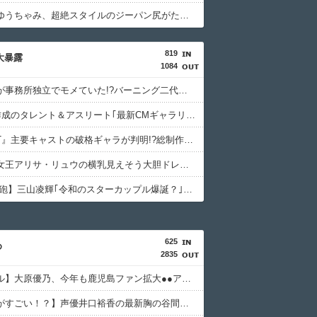
【画像】ゆうちゃみ、超絶スタイルのジーパン尻がたまらない
819
相大暴露
1084
藤あや子が事務所独立でモメていた!?バーニング二代目社長が売上やギャラの配分を明かして異例の告白
FRIDAY作成のタレント＆アスリート｢最新CMギャラリスト｣消えた女優､旧ジャニの明暗､規格外の13億円!?
『VIVANT』主要キャストの破格ギャラが判明!?総制作費は破格の20億円超の大赤字覚悟でも放送できるワケ
スケート女王アリサ・リュウの横乳見えそう大胆ドレス＆インナー丸見えシースルー衣装にSNS騒然！
【文春 続砲】三山凌輝｢令和のスターカップル爆誕？｣と花乃まりあにメール 反省なし三山の強メンタルのワケ
625
め
2835
【グラドル】大原優乃、今年も鹿児島ファン拡大●●アンバサダーを務める！
【どっちがすごい！？】声優井口裕香の最新胸の谷間強調グラビア vs 声優豊田萌絵の最新胸の谷間強調グラビア