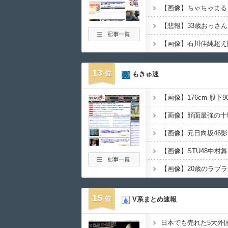
13
もきゅ速
15
V系まとめ速報