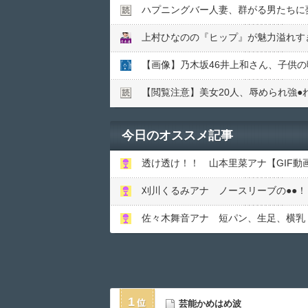
ハプニングバー人妻、群がる男たちに
上村ひなのの『ヒップ』が魅力溢れすぎ
【閲覧注意】美女20人、辱められ強●︎
今日のオススメ記事
透け透け！！ 山本里菜アナ【GIF動
刈川くるみアナ ノースリーブの●●！
佐々木舞音アナ 短パン、生足、横乳
1
芸能かめはめ波