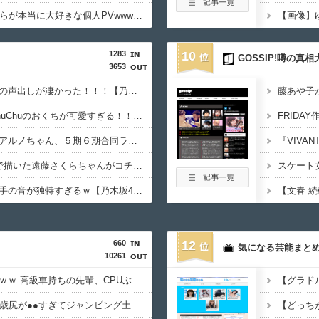
乃木坂46ヲタクのお前らが本当に大好きな個人PVwwwwww
1283
10
GOSSIP!噂の真
3653
黒見明香ちゃんの円陣の声出しが凄かった！！！【乃木坂46】
遠藤さくらちゃん、ChuChuのおくちが可愛すぎる！！！【乃木坂46】
菅原咲月ちゃんと中西アルノちゃん、５期６期合同ライブをおねだり！！！【乃木坂46】
賀喜遥香ちゃんが1分で描いた遠藤さくらちゃんがコチラ！！！【乃木坂46】
中西アルノちゃん、拍手の音が独特すぎるｗ【乃木坂46】
660
12
気になる芸能まと
10261
車を逆接続した結果ｗｗｗ 高級車持ちの先輩、CPUぶっ壊れｗｗｗ
【画像】芹那さんの35歳尻が●●すぎてジャンピング土下座不可避wwwwww