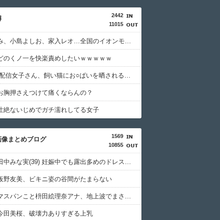
2442
噂
11015
島谷ひとみ、小島よしお、家入レオ…全国のイオンモールでイベント中止相次ぐ 熊本の爆発事故で施設点検のため
どのくノ一を快楽責めしたいｗｗｗｗｗ
【動画】 配信女子さん、飼い猫にお○ぱいを晒されるハプニングｗｗｗｗｗｗ
お胸押さえつけて痛くならんの？
壮絶ないじめでガチ濡れしてる女子
1569
画像まとめブログ
10855
【画像】田中みな実(39) 妊娠中でも露出多めのドレス、これノーブラか？
板野友美、ビキニ姿の谷間がたまらない
【画像】マスパンこと枡田絵理奈アナ、地上波でまさかのパンチラ
今田美桜、破壊力ありすぎる上乳