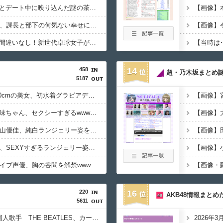
【画像】ちゃちゃまるとデート中に映り込んだ謎の茶髪男ｗｗｗｗｗ
【画像】
【悲報】33歳おっさん、課長と部下の何気ない幸せに発狂ｗｗｗｗｗｗｗ
【画像】令
【画像】石川佳純超え間違いなし！新世代卓球女子がかわいすぎる件ｗｗｗ
【当時は･
458
14
超・乃木坂まとめ
5187
【画像】176cm 股下90cmの美女、初水着グラビアデビューwwwwww緑川希星、「ヤンジャン」で圧倒的スタイルを初解放！！！
【画像】顔面最強の十味ちゃん、セクシーすぎるwwwwww「ヤンジャン」の水着グラビアで美乳あらわに！！！
【画像】元日向坂46影山優佳、純白ランジェリー姿を大解禁wwwww初フォトエッセイの重版記念に下着姿カットを自ら公開！！！
【画像】STU48中村舞、SEXYすぎるランジェリー姿を解禁wwwwwww2nd写真集から悩殺カットが公開！！
【画像】20歳のラブライブ声優、胸の谷間を解禁wwwwww遠藤璃菜、1st写真集で美乳＆美ヘソをセクシー露出！！！
220
16
AKB48情報まとめ
5611
日本でも売れた5大外国人歌手 THE BEATLES、カーペンターズ、マイケルジャクソン、マライア・キャリー あと1枠は？
2026年