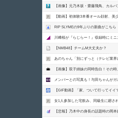
【画像】元乃木坂・齋藤飛鳥、カルバ
【動画】初体験3本番オール顔射、美
RIP SLYMEの9年ぶりの新曲がこちら
川﨑桜が『らじらー！』収録時にミニ
【NMB48】チームM大丈夫か？
あのちゃん「別にずっと（テレビ業界
【画像】双子姉妹の同時告白！その時
メンバーとの写真も！与田ちゃんがガ
【GIF動画】「家、ついて行ってイ
女1人参加した宅飲み、同級生に廻さ
【悲報】乃木中の身長の話題時の岡本