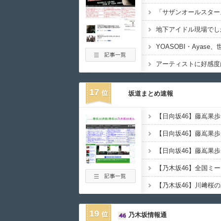
アーティストに好感度
17
坂道まとめ速報
【日向坂46】藤嶌果
【乃木坂46】全国ミ
19
乃木坂情報通