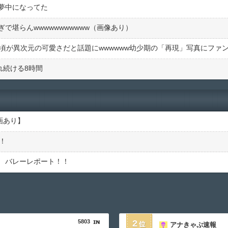
夢中になってた
で堪らんwwwwwwwwwww（画像あり）
れ続ける8時間
画あり】
！
 バレーレポート！！
5803
2
アナきゃぷ速報