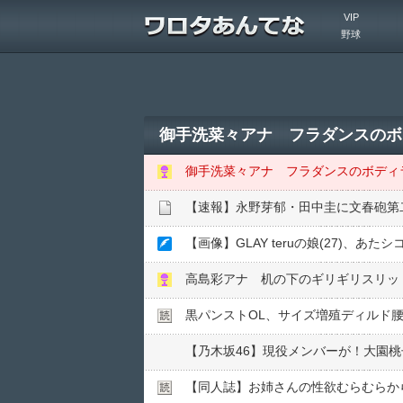
VIP
野球
御手洗菜々アナ フラダンスのボ
御手洗菜々アナ フラダンスのボディ
【速報】永野芽郁・田中圭に文春砲第
【画像】GLAY teruの娘(27)、あた
高島彩アナ 机の下のギリギリスリッ
黒パンストOL、サイズ増殖ディルド腰
【乃木坂46】現役メンバーが！大園
【同人誌】お姉さんの性欲むらむらか