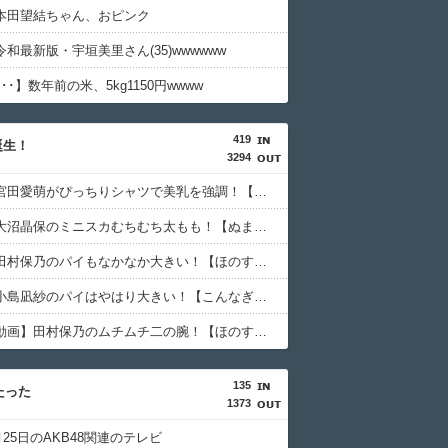
本田望結ちゃん、おピンク
和最新版・宇垣美里さん(35)wwwwww
･･】数年前の米、5kg1150円wwww
419
誕生！
3294
【画像】宮田愛萌がぴっちりシャツで美乳を強調！【元日向坂46】
【画像】大沼晶保のミニスカむちむち太もも！【ぬま】【櫻坂46】
【画像】田村保乃のパイもなかなか大きい！【ほのす】【櫻坂46】
【画像】小島凪紗のパイはやはり大きい！【こんなぎ】【櫻坂46】
【画像・動画】田村保乃のムチムチ二の腕！【ほのす】【櫻坂46】
135
たった
1373
3月25日のAKB48関連のテレビ