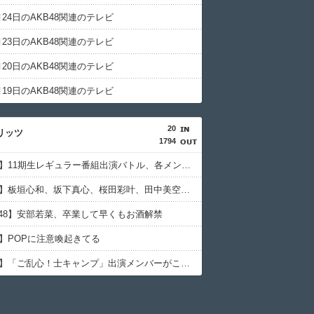
3月24日のAKB48関連のテレビ
3月23日のAKB48関連のテレビ
3月20日のAKB48関連のテレビ
3月19日のAKB48関連のテレビ
20
リッツ
1794
【NMB48】11期生レギュラー番組出演バトル、各メンバーの同盟人数がこちら
【NMB48】板垣心和、坂下真心、桜田彩叶、田中美空、平山真衣が兵庫アーバン競馬【HUK】公式YouTube現地配信番組「HUK Campus Live」に出演
B48】安部若菜、卒業して早くもお酒解禁
8】POPに注意喚起きてる
【NMB48】「ご乱心！士キャンプ」出演メンバーがこちら