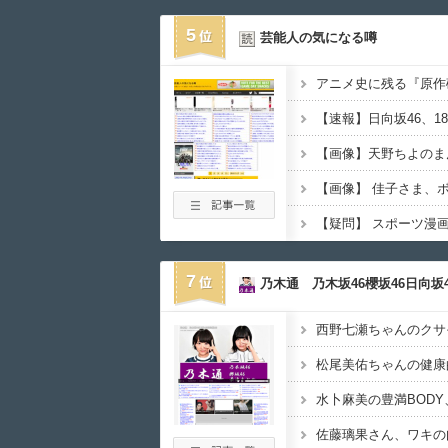
5
芸能人の気になる噂
【画像】 佳子さま、
7
乃木通 乃木坂46櫻坂46日向坂4
水卜麻美の豊満BODY
佐藤璃果さん、ワキの肉