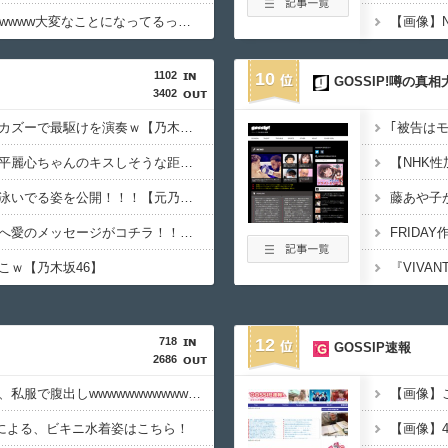
大園、脱いでいたwwwwwww大変なことになってるって...
1102
10
GOSSIP!噂の真
3402
賀喜遥香ちゃん、ミニカズーで最駆けを演奏ｗ【乃木坂46】
瀬戸口心月ちゃんと森平麗心ちゃんのキスしそうな距離感！！！【乃木坂46】
与田ちゃん、プールで泳いでる姿を公開！！！【元乃木坂46】
あやてぃーからファンへ愛のメッセージがコチラ！！！【乃木坂46】
こｗ【乃木坂46】
718
12
GOSSIP速報
2686
【画像】井上はるさん、私服で腹出しwwwwwwwwwwwwwwwwwwwwwwwwwwwwwwwwwwwwwww
)による、ビキニ水着姿はこちら！