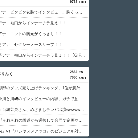
9738
姫野美南アナ ピタピタ衣装でインタビュー、胸くっきり！！【GIF動画あり】
アナ 袖口からインナーチラ見え！！
アナ ニットの胸元がくっきり！！
さアナ セクシーノースリーブ！！
鈴木奈穂子アナ 袖口からインナーチラ見え！！【GIF動画あり】
2864
木りんく
7660
乃木坂野球部のグッズ売り上げランキング、1位が意外すぎるwwwwwwww
【悲報】小川と川﨑のインタビューの内容、ガチで意味不明すぎる
【朗報】五百城茉央さん、めざましテレビ出演wwwwwww
青葉坂46『それぞれの坂道から選抜して合同で企画やります！』←これが最悪だよな
『冨里奈央』vs『ハシヤスメアツコ』のビジュアル対決、意外な結果に終わる...