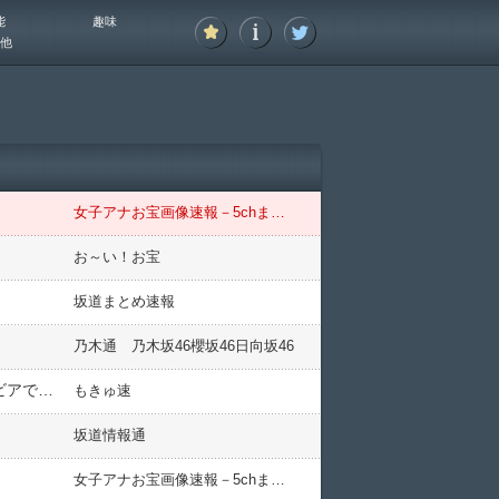
能
趣味
他
女子アナお宝画像速報－5chまとめ
お～い！お宝
坂道まとめ速報
乃木通 乃木坂46櫻坂46日向坂46
【画像】“令和の文化財級ボディ”をご覧くださいwwwwwww女優の七瀬なな、週プレ表紙に大抜擢！水着グラビアでハミ乳バストを大胆披露！！！
もきゅ速
坂道情報通
女子アナお宝画像速報－5chまとめ