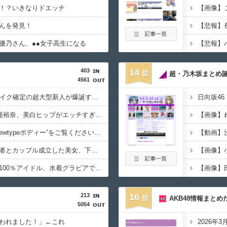
！？いきなりドエッチ
んを発見！
優乃さん、●●女子高生になる
403
14
超・乃木坂まとめ
4561
イメージDVD界にブレイク確定の超大型新人が爆誕するwwwww黒髪清純乙女・黒川結、顔もカラダも演技もIVファンから絶賛の嵐！！処女作「初結」の動画＆画像まとめ！！
日向坂46
“エンジェルボディ”江籠裕奈、美白ヒップがエッチすぎるwwwwww最新水着グラビア写真集でセクシーショット！！！
【画像】“令和最高のNewtypeボディー”をご覧くださいwwwww小倉あずさ、下着グラビアで神スタイル炸裂！！！
【画像】イケメン経営者とカップル成立した美女、下着グラビアがセクシーすぎるwwwwww高橋かの、妖艶ランジェリーで悩殺！！！
【画像】親しみやすさ100％アイドル、水着グラビアでセクシー撮wwwwwwwアプガ鍛治島彩、「週刊プレイボーイ」で美スタイルを大解放！！！
【画像】
213
16
AKB48情報まとめ
5054
われました！」←これ
2026年