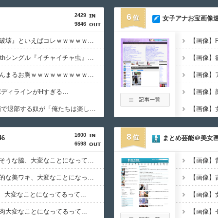
2429
6
女子アナお宝画像速
9846
アニメ史に残る『原作破壊』といえばコレｗｗｗｗｗｗｗｗｗｗｗｗｗ
【速報】日向坂46、18thシングル『イチャイチャ虫』の発売が決定！！
【画像】天野ちよのまんまるお胸ｗｗｗｗｗｗｗｗｗｗｗｗｗｗ
ボディラインがHすぎる…
【疑問】 スポーツ漫画で退部する奴が「俺たちは楽しくやりたかったんだよ」って言い出す理由ｗｗｗｗｗ
1600
8
6
まとめ芸能＠美女
6598
西野七瀬ちゃんのクサそうな脇、大変なことになってるって...
松尾美佑ちゃんの健康的な美ワキ、大変なことになってるって...
、大変なことになってるって...
大変なことになってるって...