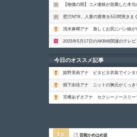
【物価の闇】コメ価格が急騰した本当
壁穴NTR、人妻の膣奥を5日間突きま
清水麻椰アナ 激しくお尻にパン線が
2025年5月17日のAKB48関連のテレビ
今日のオススメ記事
姫野美南アナ ピタピタ衣装でインタ
畑下由佳アナ ニットの胸元がくっき
宮﨑あずさアナ セクシーノースリー
1
芸能かめはめ波