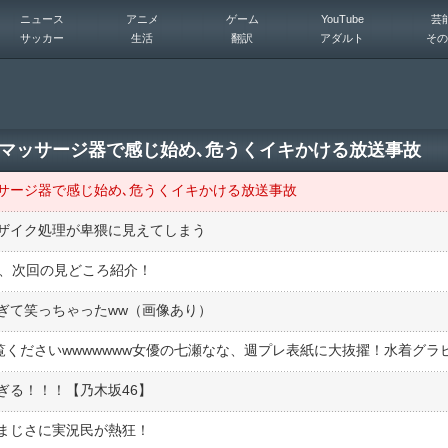
ニュース
アニメ
ゲーム
YouTube
芸
サッカー
生活
翻訳
アダルト
その
にマッサージ器で感じ始め､危うくイキかける放送事故
ッサージ器で感じ始め､危うくイキかける放送事故
ザイク処理が卑猥に見えてしまう
菜、次回の見どころ紹介！
ぎて笑っちゃったww（画像あり）
ぎる！！！【乃木坂46】
まじさに実況民が熱狂！