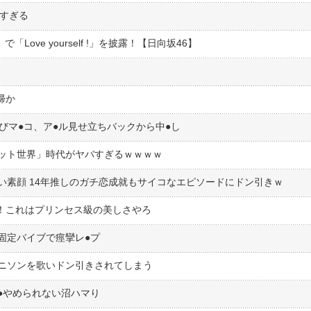
高すぎる
で「Love yourself !」を披露！【日向坂46】
帰か
びマ●︎コ、ア●︎ル見せ立ちバックから中●︎し
ット世界」時代がヤバすぎるｗｗｗｗ
い素顔 14年推しのガチ恋成就もサイコなエピソードにドン引きｗ
場！これはプリンセス級の美しさやろ
定バイブで痙攣レ●︎プ
ニソンを歌いドン引きされてしまう
︎やめられない沼ハマり