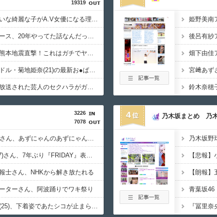
19319
【動画】瀬戸環奈みたいな綺麗な子がA.V女優になる理由ってなんなん？
【衝撃】最近のワンピース、20年やってた話なんだったの？ってくらい内容が変わってしまう
後呂有紗
【衝撃映像】手術中に熊本地震直撃！これはガチでヤバすぎる…
畑下由佳
【画像】令和最強グラドル・菊地姫奈(21)の最新お●ぱいきたああああああああああ
宮﨑あず
【放送事故】地上波で放送された芸人のセクハラがガチでヤバすぎる…
3226
4
乃木坂まとめ 乃
7078
【画像】NHK女子アナさん、あずにゃんのあずにゃんが張ってしまう
【画像】小倉ゆうか(27)さん、7年ぶり『FRIDAY』表紙で神ボディ大解放
報士さん、NHKから解き放たれる
ーターさん、阿波踊りでワキ祭り
【画像】影山優佳さん(25)、下着姿であたシコが止まらない