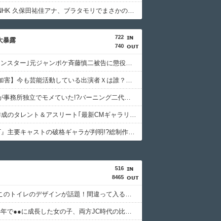
【画像】NHK 久保田祐佳アナ、ブラタモリでまさかの胸チラ
722
相大暴露
740
｢被告はモンスター｣元ジャンポケ斉藤慎二被告に懲役７年求刑でほぼ実刑確実？弁護側の主張が無理筋なワケ
【NHK性加害】今も芸能活動している出演者Ｘは誰？実名非公表は隠蔽？ネットで逃げ得への怒り＆特定に過熱
藤あや子が事務所独立でモメていた!?バーニング二代目社長が売上やギャラの配分を明かして異例の告白
FRIDAY作成のタレント＆アスリート｢最新CMギャラリスト｣消えた女優､旧ジャニの明暗､規格外の13億円!?
『VIVANT』主要キャストの破格ギャラが判明!?総制作費は破格の20億円超の大赤字覚悟でも放送できるワケ
516
8465
【画像】このトイレのデザインが話題！間違って入るやつ続出www
【画像】4年で●●に成長した女の子、両方JC時代の比較写真がこちらｗｗｗｗ