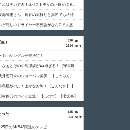
【画像】これはデカすぎ！Gバスト美女の正体がぼる塾説ｗｗｗｗ
【悲報】長瀬智也さん、現在の流行りと真逆でも格好良すぎると話題にｗｗｗ
【悲報】ハゲ隠しのドライヤー不要論がなんGで大盛り上がりｗｗｗｗ
390
誕生！
2814
・18thシングル発売決定！
【画像】れなぁとぞのの制服姿が●●過ぎる！【守屋麗奈・大園玲】【櫻坂46】
【動画】浅井恋乃未のショーパン美脚！【このみん】【櫻坂46】
【画像】小島凪紗のふくよかなお胸！【こんなぎ】【櫻坂46】
田村保乃のパイが立派！【ほのす】【櫻坂46】
135
たった
964
3月25日のAKB48関連のテレビ