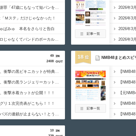
長瀬智也がスネハラを謝罪「47歳にもなって短パンを履き…」論争に言及
2026年
ャンは「Ｍステ」だけじゃなかった！
2026年
ゅぱみゅ 本名をさらりと告白
2026年
ワイ「米津玄師ってソロじゃなくてバンドのボーカルならよかったよね」
2026年
49
18
NMB48まとめスピ
2408
【日向坂46】藤嶌果歩、衝撃の黒ビキニカットが特典に！！！
【日向坂46】藤嶌果歩、衝撃の黒ランジェリーカットが解禁！！！！
歩、衝撃水着カットが公開！！！
【元NM
ーグリ１次完売表がこちら！！！
【NMB4
【乃木坂46】川﨑桜のバズの連鎖が止まらない！とうとう幼少期まで万バズ
10
329