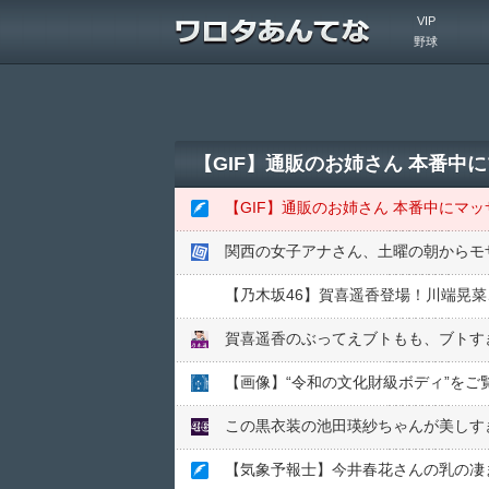
VIP
野球
【GIF】通販のお姉さん 本番中
【GIF】通販のお姉さん 本番中にマ
関西の女子アナさん、土曜の朝からモ
【乃木坂46】賀喜遥香登場！川端晃
賀喜遥香のぶってえブトもも、ブトす
この黒衣装の池田瑛紗ちゃんが美しす
【気象予報士】今井春花さんの乳の凄