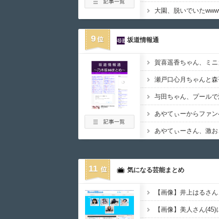
9
坂道情報通
あやてぃーさん、激お
11
気になる芸能まとめ
【画像】美人さん(45