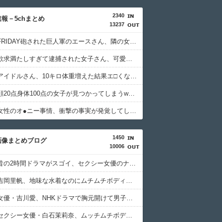
2340
報－5chまとめ
13237
【画像】FRIDAY砲された巨人軍のエースさん、隣の女子が絶対に美人だと話題になるｗｗｗｗｗｗ
【画像】欲求満たしすぎて逮捕された女子さん、可愛いと話題にｗｗｗｗｗｗ
【画像】アイドルさん、10キロ体重増えた結果エ□くなってしまうｗｗｗｗｗｗ
【画像】顔20点身体100点の女子が見つかってしまうwwwwww
【画像】女性のオ●ニー事情、衝撃の事実が発覚してしまうｗｗｗｗｗｗｗ
1450
画像まとめブログ
10006
【画像】昔の2時間ドラマがスゴイ、セクシー女優のナマ乳をモロ流し
【画像】吉岡里帆、地味な水着なのにムチムチボディがHすぎる
【画像】女優・吉川愛、NHKドラマで胸元開けて男子を誘惑しちゃう
【画像】セクシー女優・白石茉莉奈、ムッチムチボディのマン毛がHすぎる