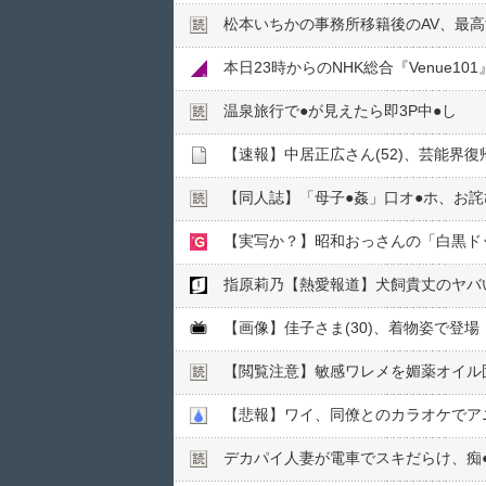
松本いちかの事務所移籍後のAV、最
本日23時からのNHK総合『Venue101』
温泉旅行で●︎が見えたら即3P中●︎し
【速報】中居正広さん(52)、芸能界復
【同人誌】「母子●︎姦」口オ●︎ホ、お詫
【実写か？】昭和おっさんの「白黒ド
指原莉乃【熱愛報道】犬飼貴丈のヤバ
【画像】佳子さま(30)、着物姿で登
【閲覧注意】敏感ワレメを媚薬オイル固
【悲報】ワイ、同僚とのカラオケでア
デカパイ人妻が電車でスキだらけ、痴●