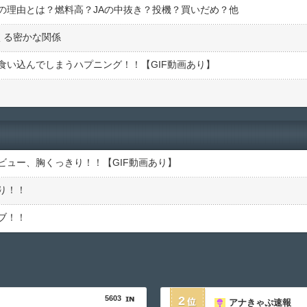
の理由とは？燃料高？JAの中抜き？投機？買いだめ？他
くる密かな関係
食い込んでしまうハプニング！！【GIF動画あり】
ビュー、胸くっきり！！【GIF動画あり】
り！！
ブ！！
5603
2
アナきゃぷ速報