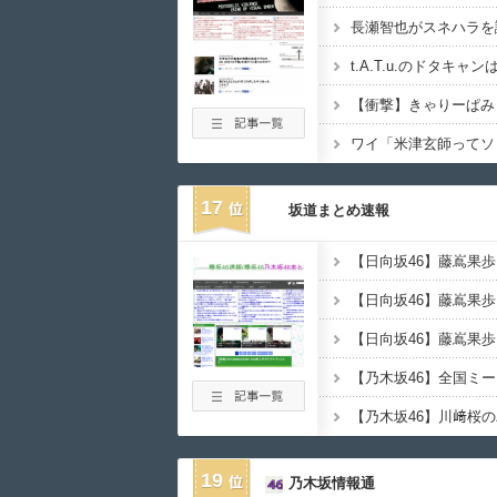
t.A.T.u.のドタキ
【衝撃】きゃりーぱみ
17
坂道まとめ速報
【日向坂46】藤嶌果
【乃木坂46】全国ミ
19
乃木坂情報通