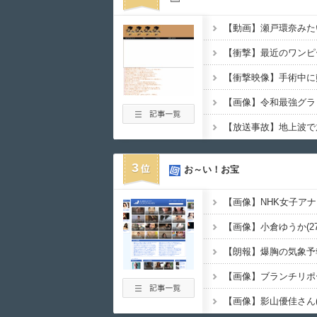
3
お～い！お宝
【朗報】爆胸の気象予
【画像】ブランチリポ