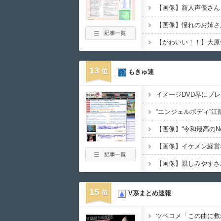
【画像】新人声優さん
【画像】憧れのお姉さ
【かわいい！！】大原
13
もきゅ速
15
V系まとめ速報
ツベコメ「この曲に救