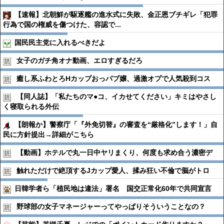
【速報】北朝鮮が駆逐艦の進水式に失敗、金正恩ブチギレ「犯罪
行為で国の権威を傷つけた、容認で...
国民民主党に入れるべきだよ
女子のガチ角オナ動画、エロすぎるだろ
癒し系ふわとろHカップおっパブ嬢、過激オプで人気殺到コス
【同人誌】「私たちのマ●︎コ、イカせてください」キミはやさし
く寝取られる外伝
【朗報か】警察庁「『外免切替』の審査を“厳格化”します！」自
民に方針提出→詳細がこちら
【動画】ホテルで丸一日中ヤリまくり、何度も求め合う濃密デ
触れただけで絶頂するJカップ愛人、揉み狂い不倫で脳がトロ
日韓学者ら「植民地は違法」署名 国交正常化60年で共同宣言
野球部の女子マネージャーってやっぱりそういうことなの？