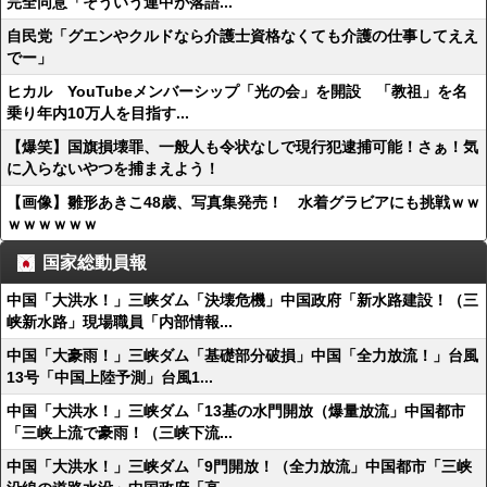
完全同意「そういう連中が落語...
自民党「グエンやクルドなら介護士資格なくても介護の仕事してええ
でー」
ヒカル YouTubeメンバーシップ「光の会」を開設 「教祖」を名
乗り年内10万人を目指す...
【爆笑】国旗損壊罪、一般人も令状なしで現行犯逮捕可能！さぁ！気
に入らないやつを捕まえよう！
【画像】雛形あきこ48歳、写真集発売！ 水着グラビアにも挑戦ｗｗ
ｗｗｗｗｗｗ
国家総動員報
中国「大洪水！」三峡ダム「決壊危機」中国政府「新水路建設！（三
峡新水路」現場職員「内部情報...
中国「大豪雨！」三峡ダム「基礎部分破損」中国「全力放流！」台風
13号「中国上陸予測」台風1...
中国「大洪水！」三峡ダム「13基の水門開放（爆量放流」中国都市
「三峡上流で豪雨！（三峡下流...
中国「大洪水！」三峡ダム「9門開放！（全力放流」中国都市「三峡