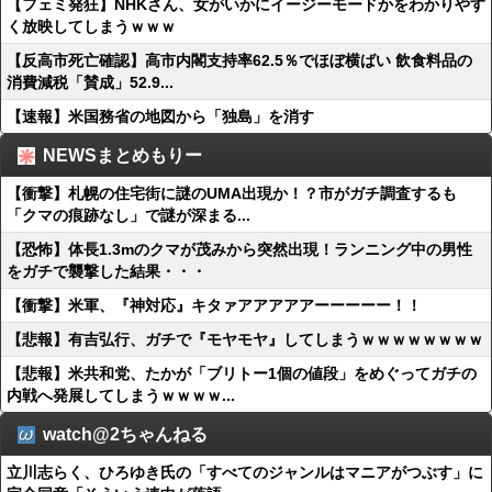
【フェミ発狂】NHKさん、女がいかにイージーモードかをわかりやす
く放映してしまうｗｗｗ
【反高市死亡確認】高市内閣支持率62.5％でほぼ横ばい 飲食料品の
消費減税「賛成」52.9...
【速報】米国務省の地図から「独島」を消す
NEWSまとめもりー
【衝撃】札幌の住宅街に謎のUMA出現か！？市がガチ調査するも
「クマの痕跡なし」で謎が深まる...
【恐怖】体長1.3mのクマが茂みから突然出現！ランニング中の男性
をガチで襲撃した結果・・・
【衝撃】米軍、『神対応』キタァアアアアアーーーーー！！
【悲報】有吉弘行、ガチで『モヤモヤ』してしまうｗｗｗｗｗｗｗｗ
【悲報】米共和党、たかが「ブリトー1個の値段」をめぐってガチの
内戦へ発展してしまうｗｗｗｗ...
watch@2ちゃんねる
立川志らく、ひろゆき氏の「すべてのジャンルはマニアがつぶす」に