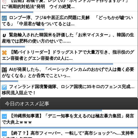
【芸能】若槻千夏、レジでの「ポイントカード作りますか？」
に“画期的対処法”発明 ウイカ絶賛...
ロンブー淳、フジ&中居正広の問題に見解 「どっちかが嘘つい
てる」「中居君が嘘をついてるとは...
緊急輸入された韓国米を評価した「お米マイスター」、韓国の生
産地では肥料の使い方のせいで……
【闇バイトリーダー】ドラッグストアで大量万引き、指示役のグ
エン容疑者とグエン容疑者の2人に...
AIが発展したら、「ベーシックインカムのおかげで人は働く必要
がなくなる」とか呑気でこといっ...
フィンランド国境警備隊、ロシア国境に35キロのフェンス完成…
移民流入阻止で！
今日のオススメ記事
【沖縄県知事選】「デニー知事を支えるのは極左暴力集団」発言
で大炎上ｗｗｗ
【終了？】高市フィーバー、一転して”高市ショック”へ…支持率