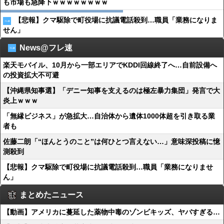
も市場も急降下ｗｗｗｗｗｗｗｗ
【悲報】クマ駆除で町役場に抗議電話殺到…職員「業務になりま
せん」
News@フレ速
楽天モバイル、10月から一部エリアでKDDI回線終了へ…自前設備へ
の投資拡大不可避
【沖縄県知事選】「デニー知事を支えるのは極左暴力集団」発言で大
炎上ｗｗｗ
「無縁ビジネス」が急拡大…自治体から遺体1000体超を引き取る業
者も
佐藤二朗「“ほんとうのこと”は何ひとつ言えない…」意味深投稿に憶
測殺到
【悲報】クマ駆除で町役場に抗議電話殺到…職員「業務になりませ
ん」
まとめたニュース
【動画】アメリカに蔓延した薬物中毒のゾンビキッズ、ヤバすぎる…