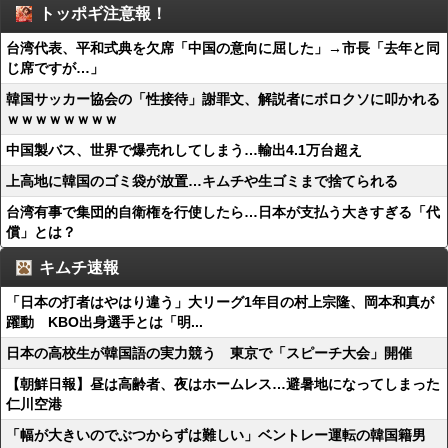
トッポギ注意報！
台湾代表、平和式典を欠席「中国の意向に屈した」→市長「去年と同
じ席ですが…」
韓国サッカー協会の「性接待」謝罪文、解説者にボロクソに叩かれる
ｗｗｗｗｗｗｗｗ
中国製バス、世界で爆売れしてしまう…輸出4.1万台超え
上高地に韓国のゴミ袋が放置…キムチや生ゴミまで捨てられる
台湾有事で集団的自衛権を行使したら…日本が支払う大きすぎる「代
償」とは？
キムチ速報
「日本の打者はやはり違う」大リーグ1年目の村上宗隆、岡本和真が
躍動 KBO出身選手とは「明...
日本の高校生が韓国語の実力競う 東京で「スピーチ大会」開催
【朝鮮日報】昼は高齢者、夜はホームレス…避暑地になってしまった
仁川空港
「幅が大きいのでぶつからずは難しい」ベントレー運転の韓国籍男