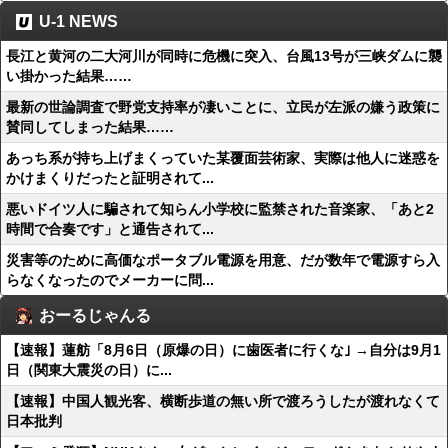
U-1 NEWS
長江と黄河の二大河川が同時に危機に突入、台風13号が三峡ダムに襲
い掛かった結果……
最新の世論調査で野党支持率が凄いことに、立民が左派の嫌う政策に
賛同してしまった結果……
あっち系が持ち上げまくっていた某覆面芸術家、実際は他人に迷惑を
かけまくりだったと証明されて...
悪いドイツ人に騙されて知らん小学校に監禁された音楽家、「あと2
時間で合奏です」と通告されて...
災害等のために高価なポータブル電源を用意、だが数年で電源すら入
らなくなったのでメーカーに問...
おーるじゃんる
【速報】蓮舫「8月6日（原爆の日）に歯医者に行くな｣ →自分は9月1
日（関東大震災の日）に...
【速報】中国人観光客、横断歩道の無い所で渡ろうしたが渡れなくて
日本批判