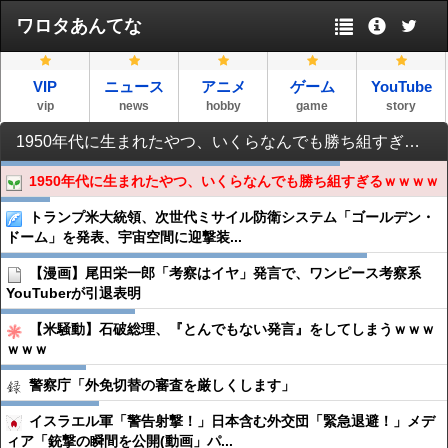
ワロタあんてな
VIP
ニュース
アニメ
ゲーム
YouTube
vip
news
hobby
game
story
1950年代に生まれたやつ、いくらなんでも勝ち組すぎるｗｗｗｗ
1950年代に生まれたやつ、いくらなんでも勝ち組すぎるｗｗｗｗ
トランプ米大統領、次世代ミサイル防衛システム「ゴールデン・
ドーム」を発表、宇宙空間に迎撃装...
【漫画】尾田栄一郎「考察はイヤ」発言で、ワンピース考察系
YouTuberが引退表明
【米騒動】石破総理、『とんでもない発言』をしてしまうｗｗｗ
ｗｗｗ
警察庁「外免切替の審査を厳しくします」
イスラエル軍「警告射撃！」日本含む外交団「緊急退避！」メデ
ィア「銃撃の瞬間を公開(動画」パ...