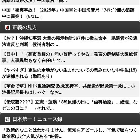
沿線の道路水没」中国政府「高...
中国「衝突事故！（2025年」中国軍と中国海警局「ﾌｨﾘﾋﾟﾝ船の追跡
中に衝突！（8/11...
正義の見方
【お？】沖縄知事選 大量の掲示物計367件に撤去命令 県選管が公選
法違反と判断→候補者別の...
【日中】「（高市首相の）汚い首斬ってやる」発言の薛剣駐大阪総領
事、人事異動もなく在任6年で...
【ヤバすぎ】更生の余地がない生まれついての悪みたいな中学生(15)
が逮捕される（動画あり）
【革命で草】NHK世論調査 政党支持率、共産党が野党第一党に…小
池書記局長もはしゃぐ なお...
【伝統芸????】立憲・蓮舫「8/9原爆の日に『歯科治療』…総理、な
ぜこの日に？」→それで...
日本第一！ニュース録
「政策的なことはわかりません」無知をアピールし、平気で嘘をつく
政治家ほど”人気がある”納得...