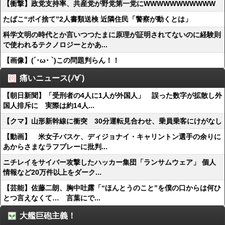
【衝撃】政党支持率、共産党が野党第一党にWWWWWWWWWWW
たばこ“ポイ捨て”2人書類送検 近隣住民「警察が動くとは」
科学文明の時代とか言いつつたまに原理が証明されてないのに経験則
で使われるテクノロジーとかあ...
【画像】(´･ω･ `)この問題判らん！！
痛いニュース(ﾉ∀`)
【朝日新聞】「受刑者の4人に1人が外国人」 誤った数字が拡散し外
国人排斥に 実際は約14人...
【クマ】山形新幹線に衝突 30分運転見合わせ、乗員乗客にけがなし
【動画】 米女子バスケ、ディジョナイ・キャリントン選手の余りに
あからさまなラフプレーに批判...
ニチレイをサイバー攻撃したハッカー集団「ランサムウェア」 個人
情報など20万件以上をダーク...
【芸能】佐藤二朗、胸中吐露「“ほんとうのこと”を僕の口からは何ひ
とつ言えなくて… 言葉にで...
大艦巨砲主義！