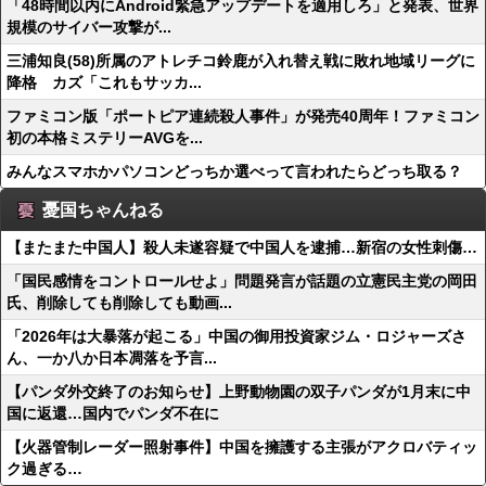
「48時間以内にAndroid緊急アップデートを適用しろ」と発表、世界
規模のサイバー攻撃が...
三浦知良(58)所属のアトレチコ鈴鹿が入れ替え戦に敗れ地域リーグに
降格 カズ「これもサッカ...
ファミコン版「ポートピア連続殺人事件」が発売40周年！ファミコン
初の本格ミステリーAVGを...
みんなスマホかパソコンどっちか選べって言われたらどっち取る？
憂国ちゃんねる
【またまた中国人】殺人未遂容疑で中国人を逮捕…新宿の女性刺傷…
「国民感情をコントロールせよ」問題発言が話題の立憲民主党の岡田
氏、削除しても削除しても動画...
「2026年は大暴落が起こる」中国の御用投資家ジム・ロジャーズさ
ん、一か八か日本凋落を予言...
【パンダ外交終了のお知らせ】上野動物園の双子パンダが1月末に中
国に返還…国内でパンダ不在に
【火器管制レーダー照射事件】中国を擁護する主張がアクロバティッ
ク過ぎる…