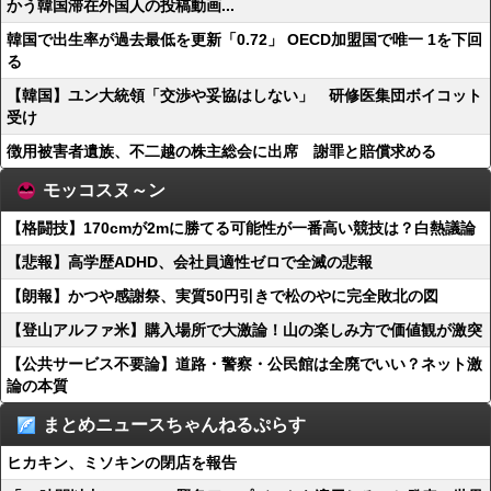
かう韓国滞在外国人の投稿動画...
韓国で出生率が過去最低を更新「0.72」 OECD加盟国で唯一 1を下回
る
【韓国】ユン大統領「交渉や妥協はしない」 研修医集団ボイコット
受け
徴用被害者遺族、不二越の株主総会に出席 謝罪と賠償求める
モッコスヌ～ン
【格闘技】170cmが2mに勝てる可能性が一番高い競技は？白熱議論
【悲報】高学歴ADHD、会社員適性ゼロで全滅の悲報
【朗報】かつや感謝祭、実質50円引きで松のやに完全敗北の図
【登山アルファ米】購入場所で大激論！山の楽しみ方で価値観が激突
【公共サービス不要論】道路・警察・公民館は全廃でいい？ネット激
論の本質
まとめニュースちゃんねるぷらす
ヒカキン、ミソキンの閉店を報告