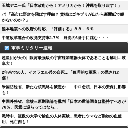
玉城デニー氏「日本政府から！アメリカから！沖縄を取り戻す！」
パ 「高市に野次を飛ばす理由？ 貴様はゴキブリが出たら新聞紙で叩
かないのか？」
熊本地震への政府の対応、「評価する」８８．６％
中道改革連合の政党支持率1.7％ 野党の6番手に沈む・・・
軍事ミリタリー速報
超星団が天の川銀河最強級の宇宙線加速器天体であることを解明…岐
阜大！
2年余で50人、イスラエル兵の自死…「倫理的な軍隊」の隠された
傷！
米国防総省、新たな核戦略を策定か… 中ロ念頭、日本の安保に影響
も！
中国外務省、非核三原則議論を批判「日本の世論調査は堅持すべきが
76％、民意に逆らってはなら...
戦時中、複数の大学で輸血の人体実験…患者にウマなど動物の血使
用、死亡例も！