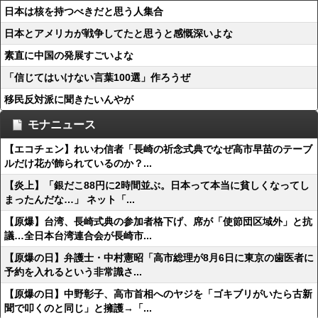
日本は核を持つべきだと思う人集合
日本とアメリカが戦争してたと思うと感慨深いよな
素直に中国の発展すごいよな
「信じてはいけない言葉100選」作ろうぜ
移民反対派に聞きたいんやが
モナニュース
【エコチェン】れいわ信者「長崎の祈念式典でなぜ高市早苗のテーブ
ルだけ花が飾られているのか？...
【炎上】「銀だこ88円に2時間並ぶ。日本って本当に貧しくなってし
まったんだな…」 ネット「...
【原爆】台湾、長崎式典の参加者格下げ、席が「使節団区域外」と抗
議…全日本台湾連合会が長崎市...
【原爆の日】弁護士・中村憲昭「高市総理が8月6日に東京の歯医者に
予約を入れるという非常識さ...
【原爆の日】中野彰子、高市首相へのヤジを「ゴキブリがいたら古新
聞で叩くのと同じ」と擁護→「...