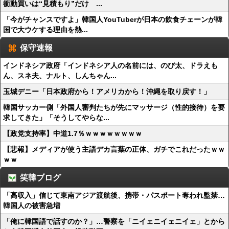
衝動買いは“見積もり”だけ ...
「今がチャンスですよ」韓国人YouTuberが日本の飲食チェーンが韓
国で大ウケする理由を熱...
保守速報
インドネシア政府「インドネシア人の名前には、のび太、ドラえも
ん、スネ夫、ナルト、しんちゃん...
玉城デニー「日本政府から！アメリカから！沖縄を取り戻す！」
韓国サッカー側「外国人審判たちが先にマッサージ（性的接待）を要
求してきた」「そうしてやらな...
【政党支持率】中道1.7％ｗｗｗｗｗｗｗｗ
【悲報】メディアが使う主語デカ言葉の正体、ガチでこれだったｗｗ
ｗｗ
笑韓ブログ
「高収入」信じて東南アジア渡航後、携帯・パスポート奪われ監禁…
韓国人の被害急増
「俺に韓国語で話すのか？」…警察を「ニイェニイェニイェ」とから