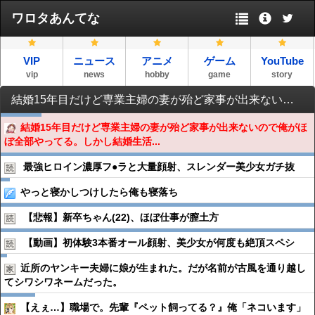
ワロタあんてな
VIP
ニュース
アニメ
ゲーム
YouTube
vip
news
hobby
game
story
結婚15年目だけど専業主婦の妻が殆ど家事が出来ないので俺がほぼ全部やってる。しかし結婚生活は穏やかで、その理由は…
結婚15年目だけど専業主婦の妻が殆ど家事が出来ないので俺がほ
ぼ全部やってる。しかし結婚生活...
最強ヒロイン濃厚フ●︎ラと大量顔射、スレンダー美少女ガチ抜
やっと寝かしつけしたら俺も寝落ち
【悲報】新卒ちゃん(22)、ほぼ仕事が膣土方
【動画】初体験3本番オール顔射、美少女が何度も絶頂スペシ
近所のヤンキー夫婦に娘が生まれた。だが名前が古風を通り越し
てシワシワネームだった。
【えぇ…】職場で。先輩『ペット飼ってる？』俺「ネコいます」