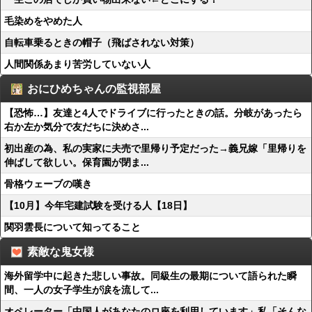
毛染めをやめた人
自転車乗るときの帽子（飛ばされない対策）
人間関係あまり苦労していない人
おにひめちゃんの監視部屋
【恐怖…】友達と4人でドライブに行ったときの話。分岐があったら
右か左か気分で友だちに決めさ...
初出産の為、私の実家に夫売で里帰り予定だった→義兄嫁「里帰りを
伸ばして欲しい。保育園が閉ま...
骨格ウェーブの嘆き
【10月】今年宅建試験を受ける人【18日】
関羽雲長について知ってること
素敵な鬼女様
海外留学中に起きた悲しい事故。同級生の最期について語られた瞬
間、一人の女子学生が涙を流して...
オペレーター「中国人があなたのロ座を利用しています」私「そんな