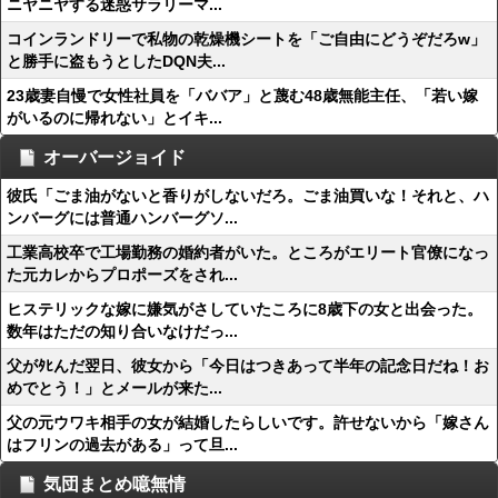
ニヤニヤする迷惑サラリーマ...
コインランドリーで私物の乾燥機シートを「ご自由にどうぞだろw」
と勝手に盗もうとしたDQN夫...
23歳妻自慢で女性社員を「ババア」と蔑む48歳無能主任、「若い嫁
がいるのに帰れない」とイキ...
オーバージョイド
彼氏「ごま油がないと香りがしないだろ。ごま油買いな！それと、ハ
ンバーグには普通ハンバーグソ...
工業高校卒で工場勤務の婚約者がいた。ところがエリート官僚になっ
た元カレからプロポーズをされ...
ヒステリックな嫁に嫌気がさしていたころに8歳下の女と出会った。
数年はただの知り合いなけだっ...
父がﾀﾋんだ翌日、彼女から「今日はつきあって半年の記念日だね！お
めでとう！」とメールが来た...
父の元ウワキ相手の女が結婚したらしいです。許せないから「嫁さん
はフリンの過去がある」って旦...
気団まとめ噫無情