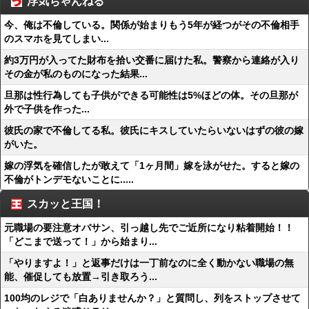
浮気ちゃんねる
今、俺は不倫している。関係が始まりもう5年が経つがその不倫相手
のスマホを見てしまい...
約3万円が入ってた財布を拾い交番に届けた私。警察から連絡が入り
その金が私のものになった結果...
旦那は性行為しても子供ができる可能性は5%ほどの体。その旦那が
外で子供を作った...
彼氏の家で不倫してる私。彼氏にキスしていたらいないはずの彼の嫁
がいた。
嫁の浮気を確信したが敢えて「1ヶ月間」嫁を泳がせた。すると嫁の
不倫がトンデモないことに.....
スカッと王国！
元職場の要注意オバサン、引っ越し先でご近所になり粘着開始！！
「どこまで送って！」から始まり...
「やりますよ！」と返事だけは一丁前なのに全く動かない職場の無
能、催促しても放置→引き取ろう...
100均のレジで「白ありませんか？」と質問し、列をストップさせて