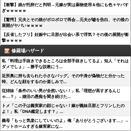
【衝撃】娘が托卵だと判明→元嫁が実は薬物使用＆他にも色々ヤバす
ぎｗｗｗｗｗ
【驚愕】元夫とその娘がボロボロで再会…元夫が嘘を告白、その後の
展開がヤバいｗｗｗｗ
【反省したフリ】妊娠中に旦那が出会い系で浮気？その後の展開が衝
撃ｗｗｗｗ
修羅場ハザード
私「料理は手抜きできるところは全部手抜きしてるよ」知人「それは
ダメでしょ」→勝手な説教にう...
近所奥に持ち去られた小さなバッグ。その中身が偽物だと分かった
時、どんな顔をするのか楽しみで...
従姉妹「条件のいい男が全然いない！」私「理想が高すぎるんじ
ゃ…？」→婚活の愚痴を聞き続けた...
トメ「この子は義実家の顔じゃない！嫁が義妹旦那とフリンしたの
よ！」私「DNA鑑定します？」...
義母「もっと気楽にしていいのよ」俺「ありがとうございます…」→
アットホームすぎる嫁実家にな...