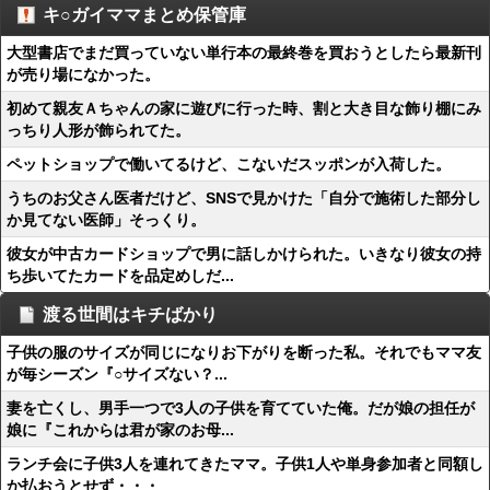
キ○ガイママまとめ保管庫
大型書店でまだ買っていない単行本の最終巻を買おうとしたら最新刊
が売り場になかった。
初めて親友Ａちゃんの家に遊びに行った時、割と大き目な飾り棚にみ
っちり人形が飾られてた。
ペットショップで働いてるけど、こないだスッポンが入荷した。
うちのお父さん医者だけど、SNSで見かけた「自分で施術した部分し
か見てない医師」そっくり。
彼女が中古カードショップで男に話しかけられた。いきなり彼女の持
ち歩いてたカードを品定めしだ...
渡る世間はキチばかり
子供の服のサイズが同じになりお下がりを断った私。それでもママ友
が毎シーズン『○サイズない？...
妻を亡くし、男手一つで3人の子供を育てていた俺。だが娘の担任が
娘に『これからは君が家のお母...
ランチ会に子供3人を連れてきたママ。子供1人や単身参加者と同額し
か払おうとせず・・・