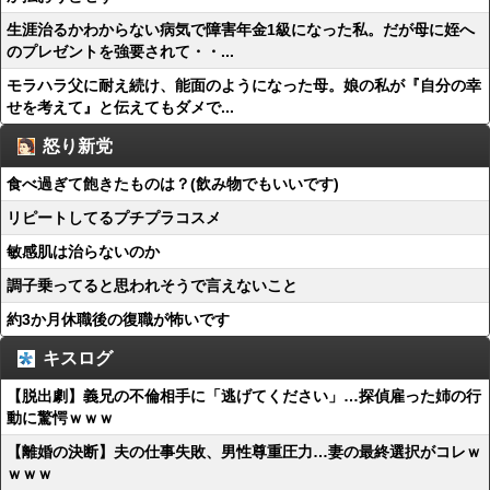
生涯治るかわからない病気で障害年金1級になった私。だが母に姪へ
のプレゼントを強要されて・・...
モラハラ父に耐え続け、能面のようになった母。娘の私が『自分の幸
せを考えて』と伝えてもダメで...
怒り新党
食べ過ぎて飽きたものは？(飲み物でもいいです)
リピートしてるプチプラコスメ
敏感肌は治らないのか
調子乗ってると思われそうで言えないこと
約3か月休職後の復職が怖いです
キスログ
【脱出劇】義兄の不倫相手に「逃げてください」…探偵雇った姉の行
動に驚愕ｗｗｗ
【離婚の決断】夫の仕事失敗、男性尊重圧力…妻の最終選択がコレｗ
ｗｗｗ