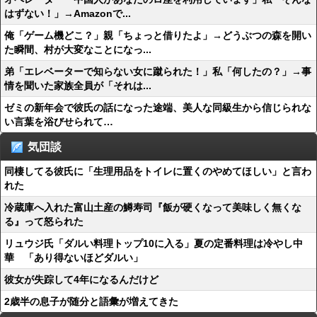
はずない！」→Amazonで...
俺「ゲーム機どこ？」親「ちょっと借りたよ」→どうぶつの森を開い
た瞬間、村が大変なことになっ...
弟「エレベーターで知らない女に蹴られた！」私「何したの？」→事
情を聞いた家族全員が「それは...
ゼミの新年会で彼氏の話になった途端、美人な同級生から信じられな
い言葉を浴びせられて…
気団談
同棲してる彼氏に「生理用品をトイレに置くのやめてほしい」と言わ
れた
冷蔵庫へ入れた富山土産の鱒寿司『飯が硬くなって美味しく無くな
る』って怒られた
リュウジ氏「ダルい料理トップ10に入る」夏の定番料理は冷やし中
華 「あり得ないほどダルい」
彼女が失踪して4年になるんだけど
2歳半の息子が随分と語彙が増えてきた