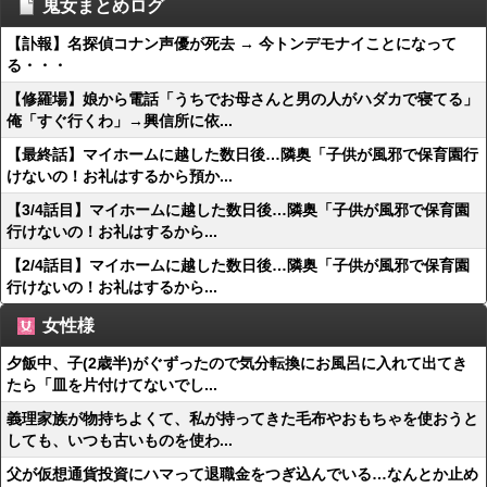
鬼女まとめログ
【訃報】名探偵コナン声優が死去 → 今トンデモナイことになって
る・・・
【修羅場】娘から電話「うちでお母さんと男の人がハダカで寝てる」
俺「すぐ行くわ」→興信所に依...
【最終話】マイホームに越した数日後…隣奥「子供が風邪で保育園行
けないの！お礼はするから預か...
【3/4話目】マイホームに越した数日後…隣奥「子供が風邪で保育園
行けないの！お礼はするから...
【2/4話目】マイホームに越した数日後…隣奥「子供が風邪で保育園
行けないの！お礼はするから...
女性様
夕飯中、子(2歳半)がぐずったので気分転換にお風呂に入れて出てき
たら「皿を片付けてないでし...
義理家族が物持ちよくて、私が持ってきた毛布やおもちゃを使おうと
しても、いつも古いものを使わ...
父が仮想通貨投資にハマって退職金をつぎ込んでいる…なんとか止め