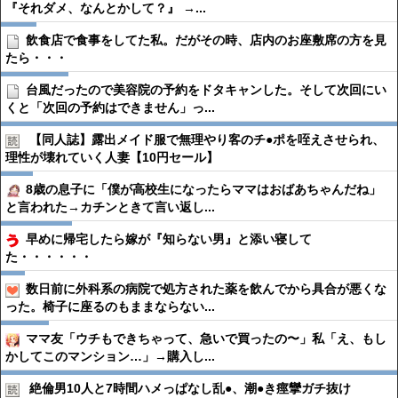
『それダメ、なんとかして？』 →...
飲食店で食事をしてた私。だがその時、店内のお座敷席の方を見
たら・・・
台風だったので美容院の予約をドタキャンした。そして次回にい
くと「次回の予約はできません」っ...
【同人誌】露出メイド服で無理やり客のチ●︎ポを咥えさせられ、
理性が壊れていく人妻【10円セール】
8歳の息子に「僕が高校生になったらママはおばあちゃんだね」
と言われた→カチンときて言い返し...
早めに帰宅したら嫁が『知らない男』と添い寝して
た・・・・・・
数日前に外科系の病院で処方された薬を飲んでから具合が悪くな
った。椅子に座るのもままならない...
ママ友「ウチもできちゃって、急いで買ったの〜」私「え、もし
かしてこのマンション…」→購入し...
絶倫男10人と7時間ハメっぱなし乱●︎、潮●︎き痙攣ガチ抜け