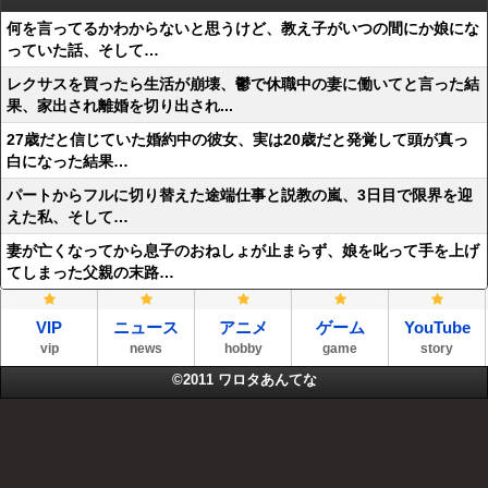
何を言ってるかわからないと思うけど、教え子がいつの間にか娘にな
っていた話、そして…
レクサスを買ったら生活が崩壊、鬱で休職中の妻に働いてと言った結
果、家出され離婚を切り出され...
27歳だと信じていた婚約中の彼女、実は20歳だと発覚して頭が真っ
白になった結果…
パートからフルに切り替えた途端仕事と説教の嵐、3日目で限界を迎
えた私、そして…
妻が亡くなってから息子のおねしょが止まらず、娘を叱って手を上げ
てしまった父親の末路…
VIP
ニュース
アニメ
ゲーム
YouTube
vip
news
hobby
game
story
©2011
ワロタあんてな