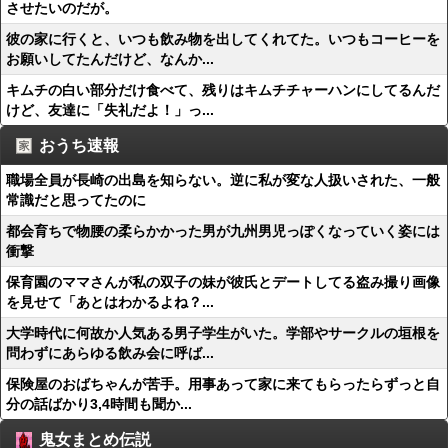
させたいのだが。
彼の家に行くと、いつも飲み物を出してくれてた。いつもコーヒーを
お願いしてたんだけど、なんか...
キムチの白い部分だけ食べて、残りはキムチチャーハンにしてるんだ
けど、友達に「失礼だよ！」っ...
おうち速報
職場全員が長崎の出島を知らない。逆に私が変な人扱いされた、一般
常識だと思ってたのに
都会育ちで物腰の柔らかかった男が九州男児っぽくなっていく姿には
衝撃
保育園のママさんが私の双子の妹が彼氏とデートしてる盗み撮り画像
を見せて「あとはわかるよね？...
大学時代に何故か人気ある男子学生がいた。学部やサークルの垣根を
問わずにあらゆる飲み会に呼ば...
保険屋のおばちゃんが苦手。用事あって家に来てもらったらずっと自
分の話ばかり3,4時間も聞か...
鬼女まとめ伝説