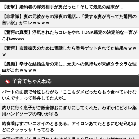
【衝撃】婚約者の浮気相手が男だった！そして最悪の結末が…
【非常識】妻の元彼からの深夜の電話…「愛する妻が言ってた驚愕の
言い訳」がコレｗｗｗｗ
【驚愕の真実】浮気されたらコレをやれ！DNA鑑定の決定的な一言が
これwwww
【驚愕】友達彼氏のために電話したら番号ゲットされてた結果ｗｗｗ
ｗ
【愚痴】幸せな結婚生活の末に…元夫への気持ちが未練タラタラな理
由がこれｗｗｗｗ
子育てちゃんねる
パートの面接で号泣しながら「ここもダメだったらもう食べていけな
いんです」って熱弁してた人が...
釣りに行く息子がご飯全部おにぎりにしてくれた。わずかにビオレ薬
用ハンドソープの匂いがする
給食着はすごいニオイのときある。アイロンあてたときにむせ込むほ
どにクッッッサ！ってなる