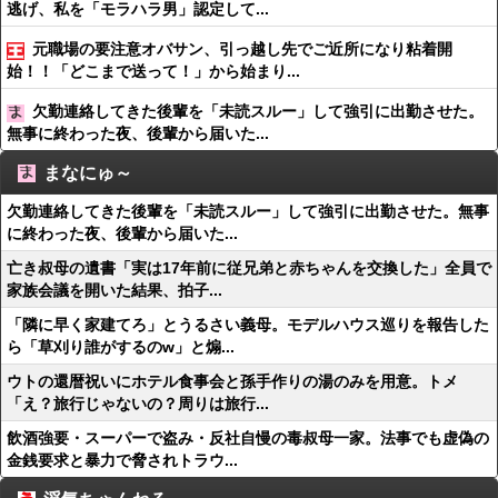
逃げ、私を「モラハラ男」認定して...
元職場の要注意オバサン、引っ越し先でご近所になり粘着開
始！！「どこまで送って！」から始まり...
欠勤連絡してきた後輩を「未読スルー」して強引に出勤させた。
無事に終わった夜、後輩から届いた...
まなにゅ～
欠勤連絡してきた後輩を「未読スルー」して強引に出勤させた。無事
に終わった夜、後輩から届いた...
亡き叔母の遺書「実は17年前に従兄弟と赤ちゃんを交換した」全員で
家族会議を開いた結果、拍子...
「隣に早く家建てろ」とうるさい義母。モデルハウス巡りを報告した
ら「草刈り誰がするのw」と煽...
ウトの還暦祝いにホテル食事会と孫手作りの湯のみを用意。トメ
「え？旅行じゃないの？周りは旅行...
飲酒強要・スーパーで盗み・反社自慢の毒叔母一家。法事でも虚偽の
金銭要求と暴力で脅されトラウ...