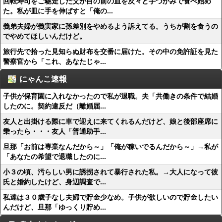
回転寿司をご馳走した父が目の前の皿を次々と手づかみで食べ始め
た。私が皿に手を伸ばすと「俺の...
義弟夫婦が義実家に孫差別をやめるよう訴えてる。うちが割を食うの
でやめてほしいんだけど。
旅行先で拾った見知らぬ財布を交番に届けた。その中の免許証を見た
警察官から「これ、あなたじゃ...
にゃんこ速報
子供が保育園に入れなかったので私が退職。夫「共働きの条件で結婚
したのに。契約違反だ（離婚届...
友人と出掛ける際に車で迎えに来てくれるんだけど、娘と後部座席に
乗ったら・・・友人「普通助手...
旦那「お前は専業なんだから～」「俺が稼いでるんだから～」→私が
「あなたの希望で退職したのに...
小３の頃、汚らしい男に誘拐されて暴行された私。→大人になって彼
氏と婚約したけど、身辺調査で...
私達は３０歳子なし夫婦で貯金少なめ。子供が欲しいので貯金したい
んだけど、旦那「ゆっくり貯め...