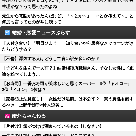
生理の予定が８月６日なんだけど７月２９日にドバッと鮮血でたから
生理かな？って思ったのよね
先生から電話があったんだけど、「～とか～」「～とか考えて～」と
何度も言ってたのが耳に残って...
結婚・恋愛ニュースぷらす
【人付き合い】「明日ひま？」 知り合いから唐突なメッセージがき
たらどうする？
【不倫】浮気する人はどうして言い訳が多いのか？
【子どもを生んで一人前？】結婚相談所職員さん、子なし女性にド正
論を述べてしまう…
【お寿司】一番お寿司が美味しいと思うスーパー 3位『ヤオコー』
2位『イオン』 1位は？
【売春防止法見直し】「女性だけ処罰」は不公平？ 買う男性も罰す
るべき 上野千鶴子×鈴木涼美...
婚外ちゃんねる
【片付け】気がつけば溜まっているもの【しなさい】
一生この店でしか買い物出来ない←どこにする？