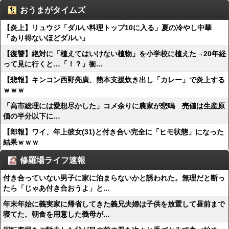
おうまがタイムズ
【炎上】リュウジ「ダルい料理トップ10に入る」夏の冷やし中華
「あり得ないほどダルい」
【復讐】絶対に「植えてはいけない植物」を小学校に植えた→20年経
って見に行くと…「！？」衝...
【悲報】キンコン西野亮廣、熊本支援炊き出し「カレー」で炎上する
ｗｗｗ
「高市総理には愛想尽かした」コメ余りに農家が悲鳴 売値は生産原
価の半分以下に…
【郎報】ワイ、年上彼女(31)と付き合い完全に「ヒモ状態」になった
結果ｗｗｗ
修羅場ライフ速報
付き合っていない男子に家に泊まらないかと誘われた。無理だと断っ
たら「じゃあ付き合おうよ」と...
年末年始に義実家に帰省してきた義兄夫婦は子供を放置して昼前まで
寝てた。朝食を用意した義母が...