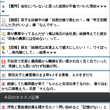
【驚愕】会社にバレないと思った仮病が不倫でバレた理由ｗｗｗ
ｗ
【困惑】双子を妊娠中の嫁「自然分娩で産むわ！」俺「帝王切開
にした方がいいよ」嫁「なんですっ...
家が農業やってるんだが（俺は地元の会社員）結婚考えてた彼女
に「田舎の農家には住めない」って...
【悲報】彼女「結婚式は友達よんで盛大にしたい！！」ワイぼっ
ち「…身内婚にして」→結果ｗｗｗ
不妊症で旦那と義両親から離婚を言い渡され泣く泣く出ていった
が、再婚したら思いがけず妊娠が判...
部活女子と練習着のまま即●︎メする青春、エロすぎだろ
絶縁してた義両親が来て「ちゃんと生活出来てるのか、 振り込む
から口座教えろ」旦那「そんなの...
今日のオススメ記事
浮気と緊急避妊薬を隠す元カノ！問い詰めると「記憶がない」と